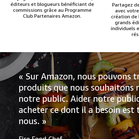
éditeurs et blogueurs bénéficiant de
Partagez de
commissions grâce au Programme
avec votre
Club Partenaires Amazon.
création de 
grands édi
individuels 
rés
« Sur Amazon, nous pouvons tr
produits que nous souhaitons
notre public. Aider notre publi
acheter ce dont il a besoin est
nous. »
Fire Food Chef