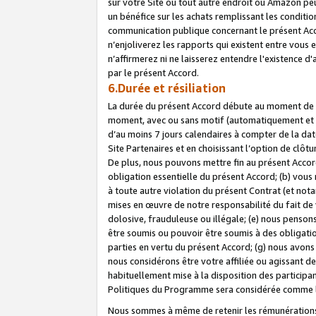
sur votre Site ou tout autre endroit où Amazon peut
un bénéfice sur les achats remplissant les conditio
communication publique concernant le présent Acco
n’enjoliverez les rapports qui existent entre vou
n’affirmerez ni ne laisserez entendre l'existence 
par le présent Accord.
6.Durée et résiliation
La durée du présent Accord débute au moment de vo
moment, avec ou sans motif (automatiquement et sans
d’au moins 7 jours calendaires à compter de la dat
Site Partenaires et en choisissant l’option de clô
De plus, nous pouvons mettre fin au présent Accord
obligation essentielle du présent Accord; (b) vous
à toute autre violation du présent Contrat (et no
mises en œuvre de notre responsabilité du fait de 
dolosive, frauduleuse ou illégale; (e) nous penso
être soumis ou pouvoir être soumis à des obligati
parties en vertu du présent Accord; (g) nous avon
nous considérons être votre affiliée ou agissant 
habituellement mise à la disposition des participants
Politiques du Programme sera considérée comme la 
Nous sommes à même de retenir les rémunérations 