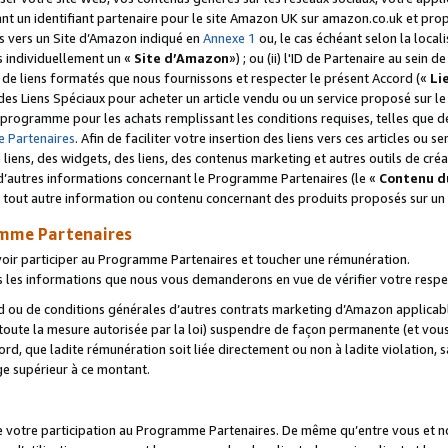
ant un identifiant partenaire pour le site Amazon UK sur amazon.co.uk et pro
ens vers un Site d’Amazon indiqué en
Annexe 1
ou, le cas échéant selon la local
s individuellement un «
Site d’Amazon
») ; ou (ii) l'ID de Partenaire au sein de
 de liens formatés que nous fournissons et respecter le présent Accord («
Li
 des Liens Spéciaux pour acheter un article vendu ou un service proposé sur l
rogramme pour les achats remplissant les conditions requises, telles que dét
 Partenaires
. Afin de faciliter votre insertion des liens vers ces articles ou
liens, des widgets, des liens, des contenus marketing et autres outils de cré
ue d’autres informations concernant le Programme Partenaires (le «
Contenu d
 tout autre information ou contenu concernant des produits proposés sur un s
amme Partenaires
oir participer au Programme Partenaires et toucher une rémunération.
les informations que nous vous demanderons en vue de vérifier votre respe
d ou de conditions générales d’autres contrats marketing d’Amazon applicable
 toute la mesure autorisée par la loi) suspendre de façon permanente (et vou
d, que ladite rémunération soit liée directement ou non à ladite violation, s
e supérieur à ce montant.
de votre participation au Programme Partenaires. De même qu’entre vous et nou