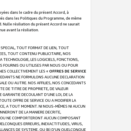
troyées dans le cadre du présent Accord, à
écifiés dans les Politiques du Programme, de même
. Nulle résiliation du présent Accord ne saurait
e avant la résiliation.
 SPECIAL, TOUT FORMAT DE LIEN, TOUT
EES, TOUT CONTENU PUBLICITAIRE, NOS
A TECHNOLOGIE, LES LOGICIELS, FONCTIONS,
S FOURNIS OU UTILISES PAR NOUS OU POUR
NES COLLECTIVEMENT LES «
OFFRES DE SERVICE
 CONCEDANTS NE FORMULONS AUCUNE DECLARATION
EGALE OU AUTRE. NOS AFFILIES, NOS CONCEDANTS
E DE TITRE DE PROPRIETE, DE VALEUR
 GARANTIE DECOULANT D’UNE LOI, DE LA
UTE OFFRE DE SERVICE OU A MODIFIER LA
VICE, A TOUT MOMENT. NI NOUS-MÊMES NI AUCUN
NNERONT DE LA MANIERE DECRITE,
REUR OU NE COMPORTERONT AUCUN COMPOSANT
ELCONQUES ERREURS, INEXACTITUDES, VIRUS,
LLANCES DE SYSTEME, OU (B) D'UN QUELCONQUE