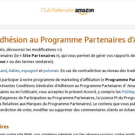
’Adhésion au Programme Partenaires 
els, découvrez les modifications
ici
).
enaires (le «
Site Partenaires
»), qui vous permet de gérer vos rapports de 
ous
» ou des termes similaires).
mand
,
italien
,
espagnol
et
polonais
. En cas de contradiction au niveau des trad
t participer à notre programme de marketing d’affiliation («
Programme Par
 présentes Conditions Générales d’Adhésion au Programme Partenaires d’ Ama
naires ou en l’utilisant, vous acceptez le présent Accord, y compris les
Politi
s Exigences de Participation au Programme Partenaires, la Licence PI du Pr
s Relatives aux Marques du Programme Partenaires). Le contenu que vous publ
erdiction de créer, modifier ou supprimer des commentaires clients en échan
ires
votre site Web, vos contenus générés sur les réseaux sociaux, votre applicati