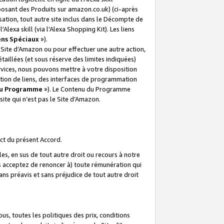
posant des Produits sur amazon.co.uk) (ci-après
isation, tout autre site inclus dans le Décompte de
 l'Alexa skill (via l'Alexa Shopping Kit). Les liens
ens Spéciaux
»).
e Site d’Amazon ou pour effectuer une autre action,
aillées (et sous réserve des limites indiquées)
 services, nous pouvons mettre à votre disposition
ation de liens, des interfaces de programmation
u Programme
»). Le Contenu du Programme
ite qui n’est pas le Site d’Amazon.
ct du présent Accord.
s, en sus de tout autre droit ou recours à notre
s acceptez de renoncer à) toute rémunération qui
ans préavis et sans préjudice de tout autre droit
s, toutes les politiques des prix, conditions