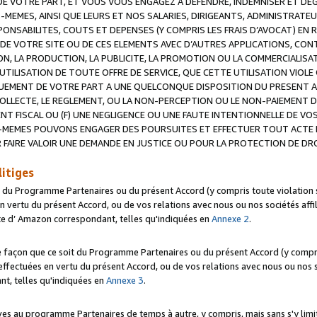
 VOTRE PART, ET VOUS VOUS ENGAGEZ A DEFENDRE, INDEMNISER ET DE
-MEMES, AINSI QUE LEURS ET NOS SALARIES, DIRIGEANTS, ADMINISTRAT
NSABILITES, COUTS ET DEPENSES (Y COMPRIS LES FRAIS D’AVOCAT) EN R
 DE VOTRE SITE OU DE CES ELEMENTS AVEC D’AUTRES APPLICATIONS, CONT
ON, LA PRODUCTION, LA PUBLICITE, LA PROMOTION OU LA COMMERCIALIS
UTILISATION DE TOUTE OFFRE DE SERVICE, QUE CETTE UTILISATION VIOL
NQUEMENT DE VOTRE PART A UNE QUELCONQUE DISPOSITION DU PRESENT 
COLLECTE, LE REGLEMENT, OU LA NON-PERCEPTION OU LE NON-PAIEMENT 
NT FISCAL OU (F) UNE NEGLIGENCE OU UNE FAUTE INTENTIONNELLE DE V
MEMES POUVONS ENGAGER DES POURSUITES ET EFFECTUER TOUT ACTE 
 FAIRE VALOIR UNE DEMANDE EN JUSTICE OU POUR LA PROTECTION DE DR
litiges
t du Programme Partenaires ou du présent Accord (y compris toute violation
 vertu du présent Accord, ou de vos relations avec nous ou nos sociétés affili
ite d’ Amazon correspondant, telles qu'indiquées en
Annexe 2
.
e façon que ce soit du Programme Partenaires ou du présent Accord (y compr
ffectuées en vertu du présent Accord, ou de vos relations avec nous ou nos soc
nt, telles qu'indiquées en
Annexe 3
.
 au programme Partenaires de temps à autre, y compris, mais sans s'y limite