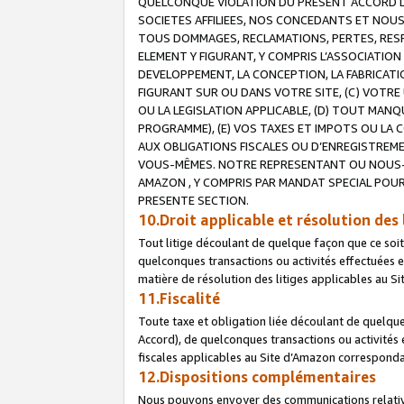
QUELCONQUE VIOLATION DU PRESENT ACCORD DE
SOCIETES AFFILIEES, NOS CONCEDANTS ET NOUS
TOUS DOMMAGES, RECLAMATIONS, PERTES, RESPO
ELEMENT Y FIGURANT, Y COMPRIS L’ASSOCIATION
DEVELOPPEMENT, LA CONCEPTION, LA FABRICATI
FIGURANT SUR OU DANS VOTRE SITE, (C) VOTRE 
OU LA LEGISLATION APPLICABLE, (D) TOUT MA
PROGRAMME), (E) VOS TAXES ET IMPOTS OU LA 
AUX OBLIGATIONS FISCALES OU D’ENREGISTREME
VOUS-MÊMES. NOTRE REPRESENTANT OU NOUS-
AMAZON , Y COMPRIS PAR MANDAT SPECIAL POUR
PRESENTE SECTION.
10.Droit applicable et résolution des 
Tout litige découlant de quelque façon que ce soi
quelconques transactions ou activités effectuées en
matière de résolution des litiges applicables au S
11.Fiscalité
Toute taxe et obligation liée découlant de quelqu
Accord), de quelconques transactions ou activités e
fiscales applicables au Site d’Amazon corresponda
12.Dispositions complémentaires
Nous pouvons envoyer des communications relatives