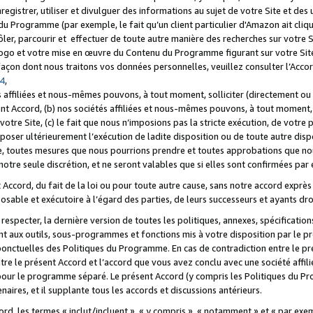
registrer, utiliser et divulguer des informations au sujet de votre Site et des
u Programme (par exemple, le fait qu’un client particulier d'Amazon ait cliqu
ôler, parcourir et effectuer de toute autre manière des recherches sur votre Si
tre logo et votre mise en œuvre du Contenu du Programme figurant sur votre Si
 façon dont nous traitons vos données personnelles, veuillez consulter l’Acc
 4
,
 affiliées et nous-mêmes pouvons, à tout moment, solliciter (directement ou 
nt Accord, (b) nos sociétés affiliées et nous-mêmes pouvons, à tout moment, 
votre Site, (c) le fait que nous n’imposions pas la stricte exécution, de votre
poser ultérieurement l’exécution de ladite disposition ou de toute autre disp
ce, toutes mesures que nous pourrions prendre et toutes approbations que n
otre seule discrétion, et ne seront valables que si elles sont confirmées par 
Accord, du fait de la loi ou pour toute autre cause, sans notre accord exprès 
posable et exécutoire à l’égard des parties, de leurs successeurs et ayants dro
especter, la dernière version de toutes les politiques, annexes, spécification
ant aux outils, sous-programmes et fonctions mis à votre disposition par le 
 ponctuelles des Politiques du Programme. En cas de contradiction entre le p
ntre le présent Accord et l’accord que vous avez conclu avec une société aff
 pour le programme séparé. Le présent Accord (y compris les Politiques du Pr
ires, et il supplante tous les accords et discussions antérieurs.
cord, les termes « inclut/incluent », « y compris », « notamment » et « par e