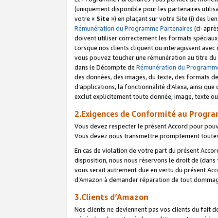
(uniquement disponible pour les partenaires utilis
votre «
Site
») en plaçant sur votre Site (i) des li
Rémunération du Programme Partenaires
(ci-aprè
doivent utiliser correctement les formats spéciaux
Lorsque nos clients cliquent ou interagissent avec
vous pouvez toucher une rémunération au titre du p
dans le Décompte de
Rémunération du Programme
des données, des images, du texte, des formats de 
d’applications, la fonctionnalité d'Alexa, ainsi q
exclut explicitement toute donnée, image, texte ou
2.Exigences de Conformité au Progr
Vous devez respecter le présent Accord pour pouv
Vous devez nous transmettre promptement toutes 
En cas de violation de votre part du présent Accor
disposition, nous nous réservons le droit de (dans
vous serait autrement due en vertu du présent Accor
d’Amazon à demander réparation de tout dommag
3.Clients d’Amazon
Nos clients ne deviennent pas vos clients du fait 