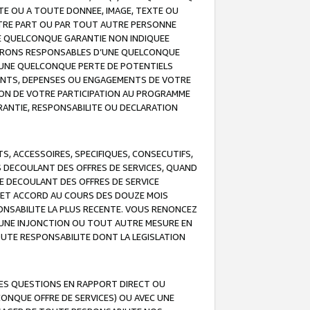
TE OU A TOUTE DONNEE, IMAGE, TEXTE OU
OTRE PART OU PAR TOUT AUTRE PERSONNE
NE QUELCONQUE GARANTIE NON INDIQUEE
 SERONS RESPONSABLES D’UNE QUELCONQUE
UNE QUELCONQUE PERTE DE POTENTIELS
EMENTS, DEPENSES OU ENGAGEMENTS DE VOTRE
ION DE VOTRE PARTICIPATION AU PROGRAMME
ARANTIE, RESPONSABILITE OU DECLARATION
, ACCESSOIRES, SPECIFIQUES, CONSECUTIFS,
S DECOULANT DES OFFRES DE SERVICES, QUAND
LE DECOULANT DES OFFRES DE SERVICE
 CET ACCORD AU COURS DES DOUZE MOIS
ONSABILITE LA PLUS RECENTE. VOUS RENONCEZ
, UNE INJONCTION OU TOUT AUTRE MESURE EN
OUTE RESPONSABILITE DONT LA LEGISLATION
LES QUESTIONS EN RAPPORT DIRECT OU
LCONQUE OFFRE DE SERVICES) OU AVEC UNE