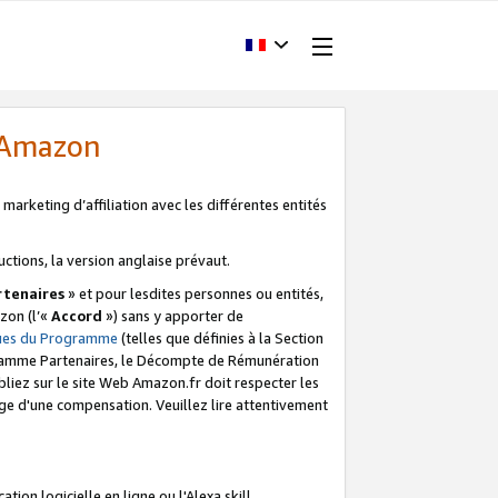
d'Amazon
marketing d’affiliation avec les différentes entités
uctions, la version anglaise prévaut.
tenaires
» et pour lesdites personnes ou entités,
zon (l’«
Accord
») sans y apporter de
ques du Programme
(telles que définies à la Section
ogramme Partenaires, le Décompte de Rémunération
iez sur le site Web Amazon.fr doit respecter les
ge d'une compensation. Veuillez lire attentivement
on logicielle en ligne ou l'Alexa skill