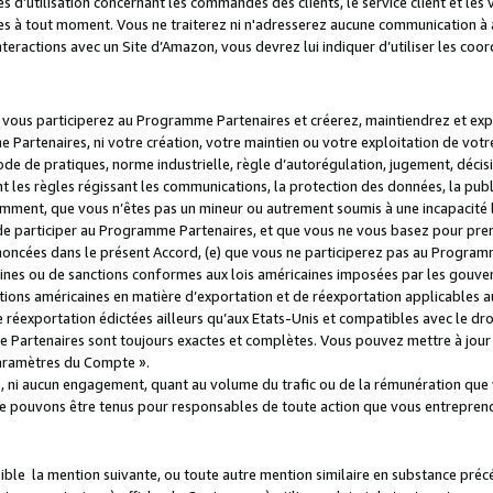
s d’utilisation concernant les commandes des clients, le service client et les
es à tout moment. Vous ne traiterez ni n'adresserez aucune communication à au
teractions avec un Site d’Amazon, vous devrez lui indiquer d’utiliser les coo
e vous participerez au Programme Partenaires et créerez, maintiendrez et ex
 Partenaires, ni votre création, votre maintien ou votre exploitation de votre
 code de pratiques, norme industrielle, règle d’autorégulation, jugement, déc
s règles régissant les communications, la protection des données, la public
amment, que vous n’êtes pas un mineur ou autrement soumis à une incapacité l
de participer au Programme Partenaires, et que vous ne vous basez pour pren
oncées dans le présent Accord, (e) que vous ne participerez pas au Programme
icaines ou de sanctions conformes aux lois américaines imposées par les gouv
ctions américaines en matière d’exportation et de réexportation applicables aux
e réexportation édictées ailleurs qu’aux Etats-Unis et compatibles avec le dr
artenaires sont toujours exactes et complètes. Vous pouvez mettre à jour 
 Paramètres du Compte ».
, ni aucun engagement, quant au volume du trafic ou de la rémunération qu
e pouvons être tenus pour responsables de toute action que vous entreprend
sible la mention suivante, ou toute autre mention similaire en substance pré