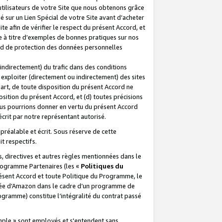
 utilisateurs de votre Site que nous obtenons grâce
é sur un Lien Spécial de votre Site avant d’acheter
te afin de vérifier le respect du présent Accord, et
te à titre d’exemples de bonnes pratiques sur nos
ord de protection des données personnelles
indirectement) du trafic dans des conditions
exploiter (directement ou indirectement) des sites
 part, de toute disposition du présent Accord ne
osition du présent Accord, et (d) toutes précisions
ous pourrions donner en vertu du présent Accord
écrit par notre représentant autorisé.
préalable et écrit. Sous réserve de cette
it respectifs.
s, directives et autres règles mentionnées dans le
programme Partenaires (les «
Politiques du
résent Accord et toute Politique du Programme, le
iliée d’Amazon dans le cadre d’un programme de
ogramme) constitue l’intégralité du contrat passé
xemple » sont employés et s'entendent sans