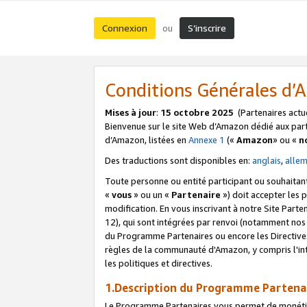
Connexion
S’inscrire
ou
Conditions Générales d
Mises à jour
:
15 octobre 2025
(Partenaires actu
Bienvenue sur le site Web d’Amazon dédié aux part
d’Amazon, listées en
Annexe 1
(«
Amazon
» ou «
n
Des traductions sont disponibles en:
anglais
,
alle
Toute personne ou entité participant ou souhaitan
«
vous
» ou un «
Partenaire
») doit accepter les
modification. En vous inscrivant à notre Site Parte
12), qui sont intégrées par renvoi (notamment no
du Programme Partenaires ou encore les Directive
règles de la communauté d'Amazon, y compris l'int
les politiques et directives.
1.Description du Programme Partena
Le Programme Partenaires vous permet de monétiser 