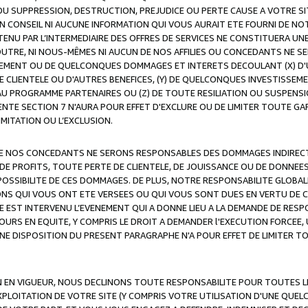
OU SUPPRESSION, DESTRUCTION, PREJUDICE OU PERTE CAUSE A VOTRE SI
 CONSEIL NI AUCUNE INFORMATION QUI VOUS AURAIT ETE FOURNI DE N
ENU PAR L’INTERMEDIAIRE DES OFFRES DE SERVICES NE CONSTITUERA U
OUTRE, NI NOUS-MÊMES NI AUCUN DE NOS AFFILIES OU CONCEDANTS NE
MENT OU DE QUELCONQUES DOMMAGES ET INTERETS DECOULANT (X) D'
DE CLIENTELE OU D'AUTRES BENEFICES, (Y) DE QUELCONQUES INVESTISS
 AU PROGRAMME PARTENAIRES OU (Z) DE TOUTE RESILIATION OU SUSPENS
ENTE SECTION 7 N'AURA POUR EFFET D'EXCLURE OU DE LIMITER TOUTE G
IMITATION OU L’EXCLUSION.
 DE NOS CONCEDANTS NE SERONS RESPONSABLES DES DOMMAGES INDIRECTS
DE PROFITS, TOUTE PERTE DE CLIENTELE, DE JOUISSANCE OU DE DONNEE
POSSIBILITE DE CES DOMMAGES. DE PLUS, NOTRE RESPONSABILITE GLOBA
ONS QUI VOUS ONT ETE VERSEES OU QUI VOUS SONT DUES EN VERTU DE
 EST INTERVENU L’EVENEMENT QUI A DONNE LIEU A LA DEMANDE DE RESP
OURS EN EQUITE, Y COMPRIS LE DROIT A DEMANDER l'EXECUTION FORCEE
UNE DISPOSITION DU PRESENT PARAGRAPHE N'A POUR EFFET DE LIMITER T
ON EN VIGUEUR, NOUS DECLINONS TOUTE RESPONSABILITE POUR TOUTES 
’EXPLOITATION DE VOTRE SITE (Y COMPRIS VOTRE UTILISATION D'UNE QUE