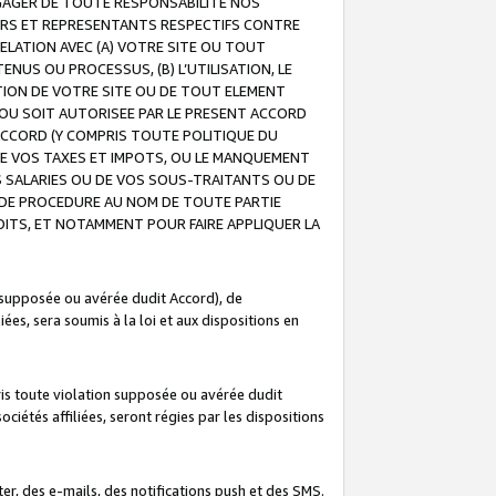
GAGER DE TOUTE RESPONSABILITE NOS
EURS ET REPRESENTANTS RESPECTIFS CONTRE
ELATION AVEC (A) VOTRE SITE OU TOUT
ENUS OU PROCESSUS, (B) L’UTILISATION, LE
ATION DE VOTRE SITE OU DE TOUT ELEMENT
E OU SOIT AUTORISEE PAR LE PRESENT ACCORD
ACCORD (Y COMPRIS TOUTE POLITIQUE DU
DE VOS TAXES ET IMPOTS, OU LE MANQUEMENT
OS SALARIES OU DE VOS SOUS-TRAITANTS OU DE
DE PROCEDURE AU NOM DE TOUTE PARTIE
OITS, ET NOTAMMENT POUR FAIRE APPLIQUER LA
 supposée ou avérée dudit Accord), de
ées, sera soumis à la loi et aux dispositions en
is toute violation supposée ou avérée dudit
iétés affiliées, seront régies par les dispositions
r, des e-mails, des notifications push et des SMS.