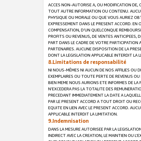
ACCES NON-AUTORISE A, OU MODIFICATION DE, 
TOUT AUTRE INFORMATION OU CONTENU. AUCUN
PHYSIQUE OU MORALE OU QUE VOUS AURIEZ OBT
EXPRESSEMENT DANS LE PRESENT ACCORD. EN 
COMPENSATION, D’UN QUELCONQUE REMBOURSE
PROFITS OU REVENUS, DE VENTES ANTICIPEES, 
PART DANS LE CADRE DE VOTRE PARTICIPATION
PARTENAIRES. AUCUNE DISPOSITION DE LA PRES
DONT LA LEGISLATION APPLICABLE INTERDIT LA L
8.Limitations de responsabilité
NI NOUS-MÊMES NI AUCUN DE NOS AFFILIES OU
EXEMPLAIRES OU TOUTE PERTE DE REVENUS OU 
BIEN MEME NOUS AURIONS ETE INFORMES DE LA 
N’EXCEDERA PAS LA TOTALITE DES REMUNERATI
PRECEDANT IMMEDIATEMENT LA DATE A LAQUELLE
PAR LE PRESENT ACCORD A TOUT DROIT OU REC
EQUITE EN LIEN AVEC LE PRESENT ACCORD. AUC
APPLICABLE INTERDIT LA LIMITATION.
9.Indemnisation
DANS LA MESURE AUTORISEE PAR LA LEGISLATI
INDIRECT AVEC LA CREATION, LE MAINTIEN OU L