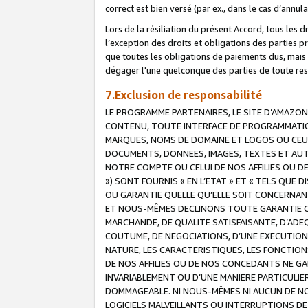
correct est bien versé (par ex., dans le cas d’annul
Lors de la résiliation du présent Accord, tous les 
l’exception des droits et obligations des parties p
que toutes les obligations de paiements dus, mais no
dégager l'une quelconque des parties de toute resp
7.Exclusion de responsabilité
LE PROGRAMME PARTENAIRES, LE SITE D’AMAZON
CONTENU, TOUTE INTERFACE DE PROGRAMMATION
MARQUES, NOMS DE DOMAINE ET LOGOS OU CEUX 
DOCUMENTS, DONNEES, IMAGES, TEXTES ET AUT
NOTRE COMPTE OU CELUI DE NOS AFFILIES OU 
») SONT FOURNIS « EN L’ETAT » ET « TELS QU
OU GARANTIE QUELLE QU’ELLE SOIT CONCERNANT 
ET NOUS-MÊMES DECLINONS TOUTE GARANTIE CON
MARCHANDE, DE QUALITE SATISFAISANTE, D’ADE
COUTUME, DE NEGOCIATIONS, D’UNE EXECUTION
NATURE, LES CARACTERISTIQUES, LES FONCTION
DE NOS AFFILIES OU DE NOS CONCEDANTS NE G
INVARIABLEMENT OU D’UNE MANIERE PARTICULI
DOMMAGEABLE. NI NOUS-MÊMES NI AUCUN DE NO
LOGICIELS MALVEILLANTS OU INTERRUPTIONS D