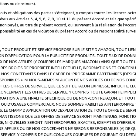
ations ou de retours).
droits et obligations des parties s’éteignent, y compris toutes les licences oc
révus aux Articles 3, 4, 5, 6, 7, 8, 10 et 11 du présent Accord et tels que sp
n payés, au titre du présent Accord, qui survivent à la résiliation de l’Accord
onsabilité en cas de violation du présent Accord ou de responsabilité survenu
, TOUT PRODUIT ET SERVICE PROPOSE SUR LE SITE D’AMAZON, TOUT LIEN
 D'APPLICATION POUR LA PUBLICITE DE PRODUITS, TOUT FLUX DE DONN
DE NOS AFFILIES (Y COMPRIS LES MARQUES AMAZON ) AINSI QUE TOUTE L
RES DROITS DE PROPRIETE INTELLECTUELLE, INFORMATIONS ET CONTENU
DE NOS CONCEDANTS DANS LE CADRE DU PROGRAMME PARTENAIRES (DESIG
E DISPONIBLES ». NI NOUS-MEMES NI AUCUN DE NOS AFFILIES OU DE NOS
LES OFFRES DE SERVICE, QUE CE SOIT DE FACON EXPRESSE, IMPLICITE, L
CERNANT LES OFFRES DE SERVICE, Y COMPRIS TOUTE GARANTIE IMPLICIT
QUATION A UNE FINALITE SPECIFIQUE OU DE NON-CONTREFAÇON, ET TOUTE
 OU D’USAGES COMMERCIAUX. NOUS SOMMES HABILITES A INTERROMPRE TO
S, LE CHAMP D’APPLICATION OU L’EXPLOITATION DE TOUTE OFFRE DE SER
ARANTISSONS QUE LES OFFRES DE SERVICE SERONT MAINTENUES, FONCTIO
ERE, NI QU’ELLES SERONT ININTERROMPUES, EXACTES, EXEMPTES D’ER
S AFFILIES OU DE NOS CONCEDANTS NE SERONS RESPONSABLES (A) DE QU
E SERVICE, Y COMPRIS DE QUELCONQUES COUPURES DE COURANT OU DEFAI