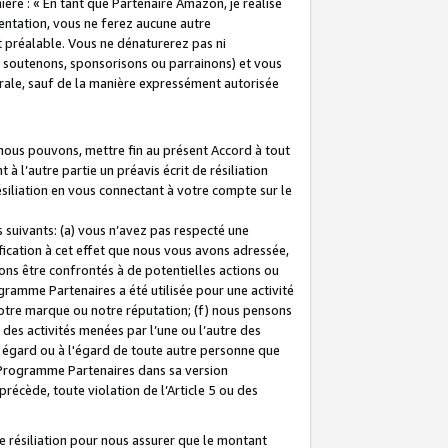
ière : « En tant que Partenaire Amazon, je réalise
mentation, vous ne ferez aucune autre
 préalable. Vous ne dénaturerez pas ni
s soutenons, sponsorisons ou parrainons) et vous
orale, sauf de la manière expressément autorisée
 nous pouvons, mettre fin au présent Accord à tout
à l’autre partie un préavis écrit de résiliation
ésiliation en vous connectant à votre compte sur le
 suivants: (a) vous n’avez pas respecté une
fication à cet effet que nous vous avons adressée,
ns être confrontés à de potentielles actions ou
gramme Partenaires a été utilisée pour une activité
notre marque ou notre réputation; (f) nous pensons
des activités menées par l’une ou l’autre des
 égard ou à l'égard de toute autre personne que
u Programme Partenaires dans sa version
 précède, toute violation de l’Article 5 ou des
 résiliation pour nous assurer que le montant