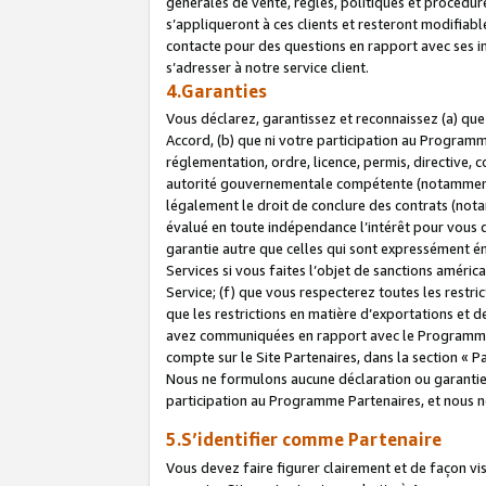
générales de vente, règles, politiques et procédure
s’appliqueront à ces clients et resteront modifiabl
contacte pour des questions en rapport avec ses in
s’adresser à notre service client.
4.Garanties
Vous déclarez, garantissez et reconnaissez (a) qu
Accord, (b) que ni votre participation au Programme
réglementation, ordre, licence, permis, directive,
autorité gouvernementale compétente (notamment le
légalement le droit de conclure des contrats (not
évalué en toute indépendance l’intérêt pour vous 
garantie autre que celles qui sont expressément én
Services si vous faites l’objet de sanctions amér
Service; (f) que vous respecterez toutes les restri
que les restrictions en matière d’exportations et d
avez communiquées en rapport avec le Programme P
compte sur le Site Partenaires, dans la section «
Nous ne formulons aucune déclaration ou garantie
participation au Programme Partenaires, et nous n
5.S’identifier comme Partenaire
Vous devez faire figurer clairement et de façon vi