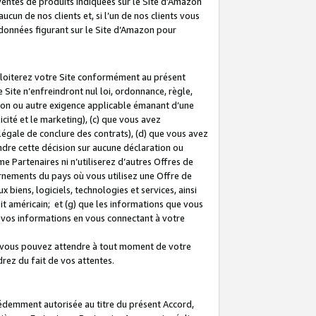
 ventes de produits indiquées sur le Site d’Amazon
cun de nos clients et, si l’un de nos clients vous
rdonnées figurant sur le Site d’Amazon pour
ploiterez votre Site conformément au présent
 Site n’enfreindront nul loi, ordonnance, règle,
ision ou autre exigence applicable émanant d’une
ité et le marketing), (c) que vous avez
égale de conclure des contrats), (d) que vous avez
dre cette décision sur aucune déclaration ou
 Partenaires ni n’utiliserez d’autres Offres de
ernements du pays où vous utilisez une Offre de
 biens, logiciels, technologies et services, ainsi
oit américain; et (g) que les informations que vous
vos informations en vous connectant à votre
e vous pouvez attendre à tout moment de votre
rez du fait de vos attentes.
cédemment autorisée au titre du présent Accord,