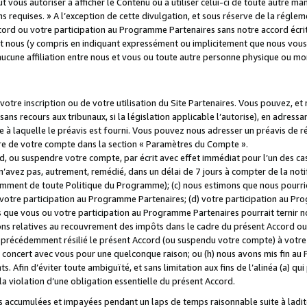
 vous autoriser à afficher le Contenu ou à utiliser celui-ci de toute autre man
ns requises. » A l’exception de cette divulgation, et sous réserve de la régle
rd ou votre participation au Programme Partenaires sans notre accord écrit
s et nous (y compris en indiquant expressément ou implicitement que nous vou
d'aucune affiliation entre nous et vous ou toute autre personne physique ou m
tre inscription ou de votre utilisation du Site Partenaires. Vous pouvez, et
 recours aux tribunaux, si la législation applicable l’autorise), en adressant 
e à laquelle le préavis est fourni. Vous pouvez nous adresser un préavis de r
ture de votre compte dans la section « Paramètres du Compte ».
, ou suspendre votre compte, par écrit avec effet immédiat pour l’un des cas
 n’avez pas, autrement, remédié, dans un délai de 7 jours à compter de la noti
tamment de toute Politique du Programme); (c) nous estimons que nous pourrio
votre participation au Programme Partenaires; (d) votre participation au Pro
ns que vous ou votre participation au Programme Partenaires pourrait ternir 
ons relatives au recouvrement des impôts dans le cadre du présent Accord ou 
s précédemment résilié le présent Accord (ou suspendu votre compte) à votre
de concert avec vous pour une quelconque raison; ou (h) nous avons mis fin a
. Afin d’éviter toute ambiguïté, et sans limitation aux fins de l’alinéa (a) qui
violation d’une obligation essentielle du présent Accord.
accumulées et impayées pendant un laps de temps raisonnable suite à ladite