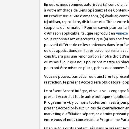
En outre, nous sommes autorisés à (a) contrôler, en
à votre affichage de Liens Spéciaux et de Contenu d
un Produit sur le Site d’Amazon), (b) évaluer, contr
(c) utiliser, reproduire, distribuer et afficher vo
supports de formation. Pour en savoir plus sur la
d’Amazon applicable, tel que reproduit en
Annexe
Vous reconnaissez et acceptez que (a) nos sociétés
pouvant différer de celles contenues dans le prése
ou des applications similaires ou concurrents avec 
constituera pas une renonciation à notre droit d’im
ou mises à jour que nous pourrions mettre en pla
pourront être mises en place, prises ou données à n
Vous ne pouvez pas céder ou transférer le présent 
restriction, le présent Accord sera obligatoire, op
Le présent Accord intègre, et vous vous engagez à r
présent Accord et toute autre politique s’appliqu
Programme
»), y compris toutes les mises à jour
présent Accord prévaut. En cas de contradiction e
marketing d’affiliation séparé, ce dernier prévaut
entre vous et nous concernant le Programme Partena
Chaque fois qu’ils sont utilisés dans le présent Ac