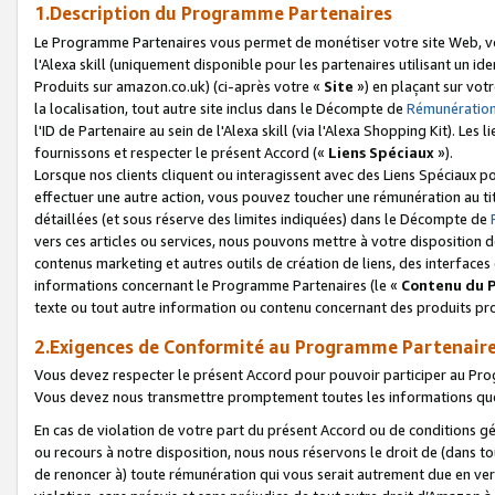
1.Description du Programme Partenaires
Le Programme Partenaires vous permet de monétiser votre site Web, vos 
l'Alexa skill (uniquement disponible pour les partenaires utilisant un 
Produits sur amazon.co.uk) (ci-après votre «
Site
») en plaçant sur votr
la localisation, tout autre site inclus dans le Décompte de
Rémunération
l'ID de Partenaire au sein de l'Alexa skill (via l'Alexa Shopping Kit). Le
fournissons et respecter le présent Accord («
Liens Spéciaux
»).
Lorsque nos clients cliquent ou interagissent avec des Liens Spéciaux p
effectuer une autre action, vous pouvez toucher une rémunération au ti
détaillées (et sous réserve des limites indiquées) dans le Décompte de
vers ces articles ou services, nous pouvons mettre à votre disposition d
contenus marketing et autres outils de création de liens, des interfaces
informations concernant le Programme Partenaires (le «
Contenu du 
texte ou tout autre information ou contenu concernant des produits prop
2.Exigences de Conformité au Programme Partenair
Vous devez respecter le présent Accord pour pouvoir participer au Pr
Vous devez nous transmettre promptement toutes les informations que
En cas de violation de votre part du présent Accord ou de conditions g
ou recours à notre disposition, nous nous réservons le droit de (dans 
de renoncer à) toute rémunération qui vous serait autrement due en ver