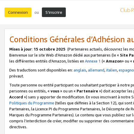
Connexion
S’inscrire
ou
Conditions Générales d’Adhésion 
Mises à jour
:
15 octobre 2025
(Partenaires actuels, découvrez les m
Bienvenue sur le site Web d’Amazon dédié aux partenaires (le «
Site P
les différentes entités d’Amazon, listées en
Annexe 1
(«
Amazon
» ou «
Des traductions sont disponibles en:
anglais
,
allemand
,
italien
,
espagno
prévaut.
Toute personne ou entité participant ou souhaitant participer à notre 
personnes ou entités, «
vous
» ou un «
Partenaire
») doit accepter le
Accord
») sans y apporter de modification. En vous inscrivant à notre Si
Politiques du Programme
(telles que définies à la Section 12), qui so
Partenaires, la Licence PI du Programme Partenaires, le Décompte de 
Marques du Programme Partenaires). Le contenu que vous publiez sur l
compris l'interdiction de créer, modifier ou supprimer des commentaires
directives.