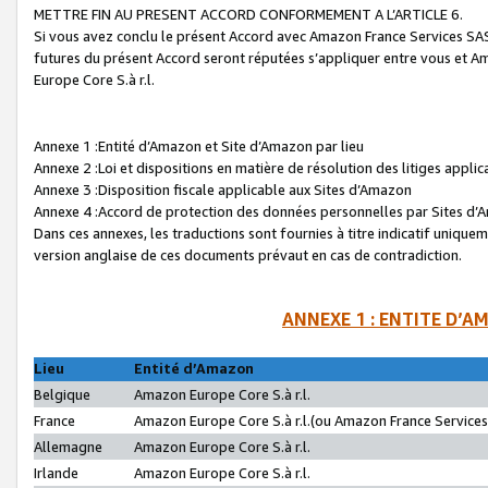
METTRE FIN AU PRESENT ACCORD CONFORMEMENT A L’ARTICLE 6.
Si vous avez conclu le présent Accord avec Amazon France Services SAS 
futures du présent Accord seront réputées s’appliquer entre vous et 
Europe Core S.à r.l.
Annexe 1 :Entité d’Amazon et Site d’Amazon par lieu
Annexe 2 :Loi et dispositions en matière de résolution des litiges appli
Annexe 3 :Disposition fiscale applicable aux Sites d’Amazon
Annexe 4 :Accord de protection des données personnelles par Sites d
Dans ces annexes, les traductions sont fournies à titre indicatif uniquem
version anglaise de ces documents prévaut en cas de contradiction.
ANNEXE 1 : ENTITE D’A
Lieu
Entité d’Amazon
Belgique
Amazon Europe Core S.à r.l.
France
Amazon Europe Core S.à r.l.(ou Amazon France Services 
Allemagne
Amazon Europe Core S.à r.l.
Irlande
Amazon Europe Core S.à r.l.