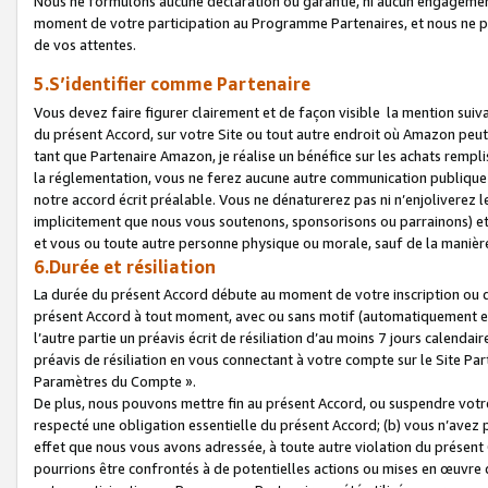
Nous ne formulons aucune déclaration ou garantie, ni aucun engagemen
moment de votre participation au Programme Partenaires, et nous ne p
de vos attentes.
5.S’identifier comme Partenaire
Vous devez faire figurer clairement et de façon visible la mention sui
du présent Accord, sur votre Site ou tout autre endroit où Amazon peut vo
tant que Partenaire Amazon, je réalise un bénéfice sur les achats remplis
la réglementation, vous ne ferez aucune autre communication publique
notre accord écrit préalable. Vous ne dénaturerez pas ni n’enjoliverez 
implicitement que nous vous soutenons, sponsorisons ou parrainons) et v
et vous ou toute autre personne physique ou morale, sauf de la manièr
6.Durée et résiliation
La durée du présent Accord débute au moment de votre inscription ou de
présent Accord à tout moment, avec ou sans motif (automatiquement et sa
l’autre partie un préavis écrit de résiliation d’au moins 7 jours calenda
préavis de résiliation en vous connectant à votre compte sur le Site Par
Paramètres du Compte ».
De plus, nous pouvons mettre fin au présent Accord, ou suspendre votre 
respecté une obligation essentielle du présent Accord; (b) vous n’avez p
effet que nous vous avons adressée, à toute autre violation du présen
pourrions être confrontés à de potentielles actions ou mises en œuvre 