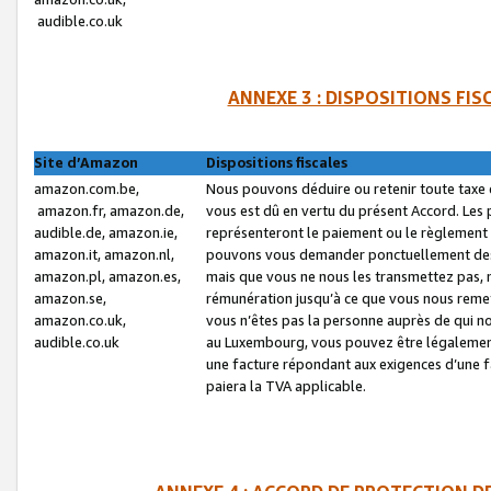
audible.co.uk
ANNEXE 3 : DISPOSITIONS FI
Site d’Amazon
Dispositions fiscales
amazon.com.be,
Nous pouvons déduire ou retenir toute taxe 
amazon.fr, amazon.de,
vous est dû en vertu du présent Accord. Les 
audible.de, amazon.ie,
représenteront le paiement ou le règlement 
amazon.it, amazon.nl,
pouvons vous demander ponctuellement des r
amazon.pl, amazon.es,
mais que vous ne nous les transmettez pas, n
amazon.se,
rémunération jusqu’à ce que vous nous reme
amazon.co.uk,
vous n’êtes pas la personne auprès de qui no
audible.co.uk
au Luxembourg, vous pouvez être légalement 
une facture répondant aux exigences d’une 
paiera la TVA applicable.