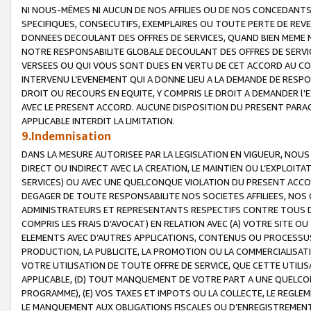
NI NOUS-MÊMES NI AUCUN DE NOS AFFILIES OU DE NOS CONCEDANT
SPECIFIQUES, CONSECUTIFS, EXEMPLAIRES OU TOUTE PERTE DE REVE
DONNEES DECOULANT DES OFFRES DE SERVICES, QUAND BIEN MEME N
NOTRE RESPONSABILITE GLOBALE DECOULANT DES OFFRES DE SERVI
VERSEES OU QUI VOUS SONT DUES EN VERTU DE CET ACCORD AU CO
INTERVENU L’EVENEMENT QUI A DONNE LIEU A LA DEMANDE DE RESP
DROIT OU RECOURS EN EQUITE, Y COMPRIS LE DROIT A DEMANDER l'
AVEC LE PRESENT ACCORD. AUCUNE DISPOSITION DU PRESENT PARAG
APPLICABLE INTERDIT LA LIMITATION.
9.Indemnisation
DANS LA MESURE AUTORISEE PAR LA LEGISLATION EN VIGUEUR, NO
DIRECT OU INDIRECT AVEC LA CREATION, LE MAINTIEN OU L’EXPLOIT
SERVICES) OU AVEC UNE QUELCONQUE VIOLATION DU PRESENT ACCO
DEGAGER DE TOUTE RESPONSABILITE NOS SOCIETES AFFILIEES, NOS 
ADMINISTRATEURS ET REPRESENTANTS RESPECTIFS CONTRE TOUS D
COMPRIS LES FRAIS D’AVOCAT) EN RELATION AVEC (A) VOTRE SITE O
ELEMENTS AVEC D’AUTRES APPLICATIONS, CONTENUS OU PROCESSUS, (
PRODUCTION, LA PUBLICITE, LA PROMOTION OU LA COMMERCIALISAT
VOTRE UTILISATION DE TOUTE OFFRE DE SERVICE, QUE CETTE UTILI
APPLICABLE, (D) TOUT MANQUEMENT DE VOTRE PART A UNE QUELCO
PROGRAMME), (E) VOS TAXES ET IMPOTS OU LA COLLECTE, LE REGLE
LE MANQUEMENT AUX OBLIGATIONS FISCALES OU D’ENREGISTREMENT 