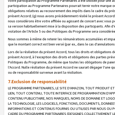
votre participation au Programme Partenaires a été utilisée pour une ac
participation au Programme Partenaires pourrait ternir notre marque ou
obligations relatives au recouvrement des impôts dans le cadre du prése
présent Accord; (g) nous avons précédemment résilié le présent Accord
nous considérons être votre affiliée ou agissant de concert avec vous 
sa version habituellement mise à la disposition des participants. Afin d’é
violation de l’Article 5 ou des Politiques du Programme sera considéré
Nous sommes à même de retenir les rémunérations accumulées et impayée
que le montant correct est bien versé (par ex., dans le cas d’annulations
Lors de la résiliation du présent Accord, tous les droits et obligations 
présent Accord, à l’exception des droits et obligations des parties prévus
Politiques du Programme, de même que toutes les obligations de paiement
l’Accord. Nulle résiliation du présent Accord ne saurait dégager l'une 
ou de responsabilité survenue avant la résiliation.
7.Exclusion de responsabilité
LE PROGRAMME PARTENAIRES, LE SITE D’AMAZON, TOUT PRODUIT ET 
LIEN, TOUT CONTENU, TOUTE INTERFACE DE PROGRAMMATION D'APP
CONTENU PUBLICITAIRE, NOS MARQUES, NOMS DE DOMAINE ET LOGOS
LA TECHNOLOGIE, LES LOGICIELS, FONCTIONS, DOCUMENTS, DONNEES
INFORMATIONS ET CONTENUS FOURNIS OU UTILISES PAR NOUS OU P
CADRE DU PROGRAMME PARTENAIRES (DESIGNES COLLECTIVEMENT LE