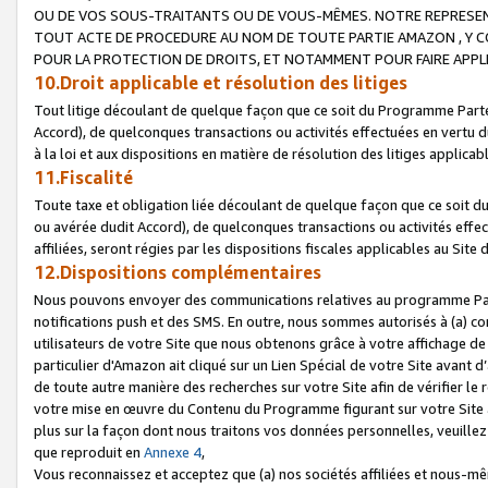
OU DE VOS SOUS-TRAITANTS OU DE VOUS-MÊMES. NOTRE REPRES
TOUT ACTE DE PROCEDURE AU NOM DE TOUTE PARTIE AMAZON , Y CO
POUR LA PROTECTION DE DROITS, ET NOTAMMENT POUR FAIRE APPL
10.Droit applicable et résolution des litiges
Tout litige découlant de quelque façon que ce soit du Programme Parte
Accord), de quelconques transactions ou activités effectuées en vertu d
à la loi et aux dispositions en matière de résolution des litiges applic
11.Fiscalité
Toute taxe et obligation liée découlant de quelque façon que ce soit 
ou avérée dudit Accord), de quelconques transactions ou activités effe
affiliées, seront régies par les dispositions fiscales applicables au Si
12.Dispositions complémentaires
Nous pouvons envoyer des communications relatives au programme Parten
notifications push et des SMS. En outre, nous sommes autorisés à (a) cont
utilisateurs de votre Site que nous obtenons grâce à votre affichage de
particulier d'Amazon ait cliqué sur un Lien Spécial de votre Site avant d
de toute autre manière des recherches sur votre Site afin de vérifier le re
votre mise en œuvre du Contenu du Programme figurant sur votre Site à
plus sur la façon dont nous traitons vos données personnelles, veuille
que reproduit en
Annexe 4
,
Vous reconnaissez et acceptez que (a) nos sociétés affiliées et nous-m