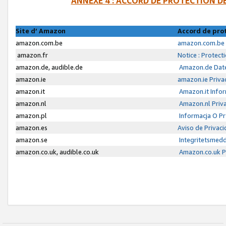
ANNEXE 4 : ACCORD DE PROTECTION 
Site d’ Amazon
Accord de pro
amazon.com.be
amazon.com.be 
amazon.fr
Notice : Protect
amazon.de, audible.de
Amazon.de Date
amazon.ie
amazon.ie Priva
amazon.it
Amazon.it Infor
amazon.nl
Amazon.nl Priva
amazon.pl
Informacja O P
amazon.es
Aviso de Privac
amazon.se
Integritetsmed
amazon.co.uk, audible.co.uk
Amazon.co.uk Pr