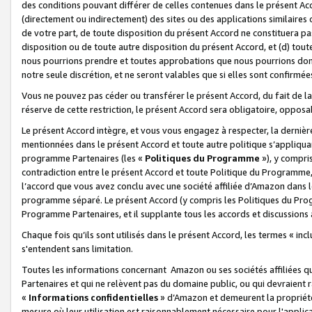
des conditions pouvant différer de celles contenues dans le présent Ac
(directement ou indirectement) des sites ou des applications similaires o
de votre part, de toute disposition du présent Accord ne constituera pa
disposition ou de toute autre disposition du présent Accord, et (d) tou
nous pourrions prendre et toutes approbations que nous pourrions donn
notre seule discrétion, et ne seront valables que si elles sont confirmée
Vous ne pouvez pas céder ou transférer le présent Accord, du fait de la 
réserve de cette restriction, le présent Accord sera obligatoire, opposab
Le présent Accord intègre, et vous vous engagez à respecter, la dernière 
mentionnées dans le présent Accord et toute autre politique s’appliqua
programme Partenaires (les «
Politiques du Programme
»), y compri
contradiction entre le présent Accord et toute Politique du Programme, 
l’accord que vous avez conclu avec une société affiliée d’Amazon dans 
programme séparé. Le présent Accord (y compris les Politiques du Progr
Programme Partenaires, et il supplante tous les accords et discussions 
Chaque fois qu’ils sont utilisés dans le présent Accord, les termes « in
s'entendent sans limitation.
Toutes les informations concernant Amazon ou ses sociétés affiliées 
Partenaires et qui ne relèvent pas du domaine public, ou qui devraient
«
Informations confidentielles
» d’Amazon et demeurent la propriété 
mesure où leur utilisation est raisonnablement nécessaire pour l'appli