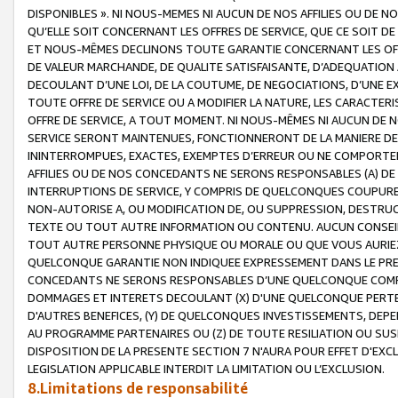
DISPONIBLES ». NI NOUS-MEMES NI AUCUN DE NOS AFFILIES OU D
QU’ELLE SOIT CONCERNANT LES OFFRES DE SERVICE, QUE CE SOIT DE
ET NOUS-MÊMES DECLINONS TOUTE GARANTIE CONCERNANT LES OFFRE
DE VALEUR MARCHANDE, DE QUALITE SATISFAISANTE, D’ADEQUATION
DECOULANT D’UNE LOI, DE LA COUTUME, DE NEGOCIATIONS, D’UNE
TOUTE OFFRE DE SERVICE OU A MODIFIER LA NATURE, LES CARACTERI
OFFRE DE SERVICE, A TOUT MOMENT. NI NOUS-MÊMES NI AUCUN DE 
SERVICE SERONT MAINTENUES, FONCTIONNERONT DE LA MANIERE DECR
ININTERROMPUES, EXACTES, EXEMPTES D’ERREUR OU NE COMPORT
AFFILIES OU DE NOS CONCEDANTS NE SERONS RESPONSABLES (A) DE
INTERRUPTIONS DE SERVICE, Y COMPRIS DE QUELCONQUES COUPURE
NON-AUTORISE A, OU MODIFICATION DE, OU SUPPRESSION, DESTRUC
TEXTE OU TOUT AUTRE INFORMATION OU CONTENU. AUCUN CONSEIL 
TOUT AUTRE PERSONNE PHYSIQUE OU MORALE OU QUE VOUS AURIEZ 
QUELCONQUE GARANTIE NON INDIQUEE EXPRESSEMENT DANS LE PRES
CONCEDANTS NE SERONS RESPONSABLES D’UNE QUELCONQUE COM
DOMMAGES ET INTERETS DECOULANT (X) D'UNE QUELCONQUE PERTE D
D'AUTRES BENEFICES, (Y) DE QUELCONQUES INVESTISSEMENTS, DEP
AU PROGRAMME PARTENAIRES OU (Z) DE TOUTE RESILIATION OU SU
DISPOSITION DE LA PRESENTE SECTION 7 N'AURA POUR EFFET D'EXC
LEGISLATION APPLICABLE INTERDIT LA LIMITATION OU L’EXCLUSION.
8.Limitations de responsabilité