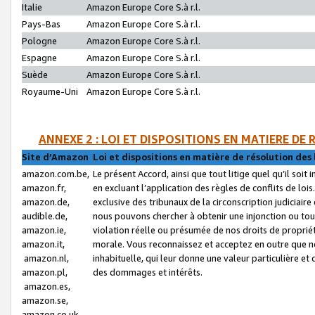
Italie
Amazon Europe Core S.à r.l.
Pays-Bas
Amazon Europe Core S.à r.l.
Pologne
Amazon Europe Core S.à r.l.
Espagne
Amazon Europe Core S.à r.l.
Suède
Amazon Europe Core S.à r.l.
Royaume-Uni
Amazon Europe Core S.à r.l.
ANNEXE 2 : LOI ET DISPOSITIONS EN MATIERE DE
Site d’Amazon
Loi et dispositions en matière de résolution des 
amazon.com.be,
Le présent Accord, ainsi que tout litige quel qu’il soi
amazon.fr,
en excluant l’application des règles de conflits de l
amazon.de,
exclusive des tribunaux de la circonscription judiciai
audible.de,
nous pouvons chercher à obtenir une injonction ou tou
amazon.ie,
violation réelle ou présumée de nos droits de proprié
amazon.it,
morale. Vous reconnaissez et acceptez en outre que n
amazon.nl,
inhabituelle, qui leur donne une valeur particulière 
amazon.pl,
des dommages et intérêts.
amazon.es,
amazon.se,
amazon.co.uk,