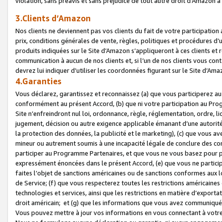
violation, sans préavis et sans préjudice de tout autre droit d’Amazo
3.Clients d’Amazon
Nos clients ne deviennent pas vos clients du fait de votre participati
prix, conditions générales de vente, règles, politiques et procédures d’u
produits indiquées sur le Site d’Amazon s’appliqueront à ces clients et
communication à aucun de nos clients et, si l’un de nos clients vous co
devrez lui indiquer d’utiliser les coordonnées figurant sur le Site d’Ama
4.Garanties
Vous déclarez, garantissez et reconnaissez (a) que vous participerez a
conformément au présent Accord, (b) que ni votre participation au Prog
Site n’enfreindront nul loi, ordonnance, règle, réglementation, ordre, li
jugement, décision ou autre exigence applicable émanant d’une autori
la protection des données, la publicité et le marketing), (c) que vous 
mineur ou autrement soumis à une incapacité légale de conclure des con
participer au Programme Partenaires, et que vous ne vous basez pour pr
expressément énoncées dans le présent Accord, (e) que vous ne particip
faites l’objet de sanctions américaines ou de sanctions conformes aux 
de Service; (f) que vous respecterez toutes les restrictions américaines
technologies et services, ainsi que les restrictions en matière d’exporta
droit américain; et (g) que les informations que vous avez communiqué
Vous pouvez mettre à jour vos informations en vous connectant à votre