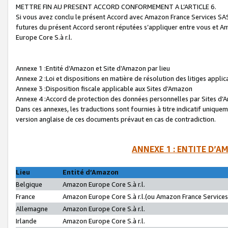
METTRE FIN AU PRESENT ACCORD CONFORMEMENT A L’ARTICLE 6.
Si vous avez conclu le présent Accord avec Amazon France Services SAS 
futures du présent Accord seront réputées s’appliquer entre vous et 
Europe Core S.à r.l.
Annexe 1 :Entité d’Amazon et Site d’Amazon par lieu
Annexe 2 :Loi et dispositions en matière de résolution des litiges appli
Annexe 3 :Disposition fiscale applicable aux Sites d’Amazon
Annexe 4 :Accord de protection des données personnelles par Sites d
Dans ces annexes, les traductions sont fournies à titre indicatif uniquem
version anglaise de ces documents prévaut en cas de contradiction.
ANNEXE 1 : ENTITE D’A
Lieu
Entité d’Amazon
Belgique
Amazon Europe Core S.à r.l.
France
Amazon Europe Core S.à r.l.(ou Amazon France Services 
Allemagne
Amazon Europe Core S.à r.l.
Irlande
Amazon Europe Core S.à r.l.