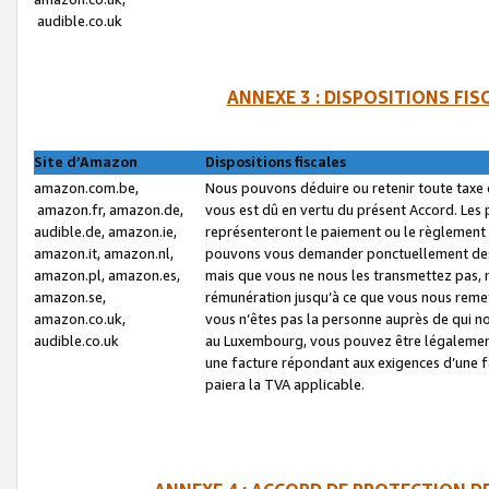
audible.co.uk
ANNEXE 3 : DISPOSITIONS FI
Site d’Amazon
Dispositions fiscales
amazon.com.be,
Nous pouvons déduire ou retenir toute taxe 
amazon.fr, amazon.de,
vous est dû en vertu du présent Accord. Les 
audible.de, amazon.ie,
représenteront le paiement ou le règlement 
amazon.it, amazon.nl,
pouvons vous demander ponctuellement des r
amazon.pl, amazon.es,
mais que vous ne nous les transmettez pas, n
amazon.se,
rémunération jusqu’à ce que vous nous reme
amazon.co.uk,
vous n’êtes pas la personne auprès de qui no
audible.co.uk
au Luxembourg, vous pouvez être légalement 
une facture répondant aux exigences d’une 
paiera la TVA applicable.