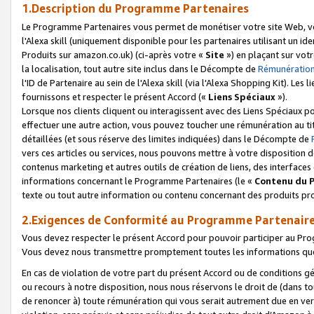
1.Description du Programme Partenaires
Le Programme Partenaires vous permet de monétiser votre site Web, vos 
l'Alexa skill (uniquement disponible pour les partenaires utilisant un 
Produits sur amazon.co.uk) (ci-après votre «
Site
») en plaçant sur votr
la localisation, tout autre site inclus dans le Décompte de
Rémunération
l'ID de Partenaire au sein de l'Alexa skill (via l'Alexa Shopping Kit). Le
fournissons et respecter le présent Accord («
Liens Spéciaux
»).
Lorsque nos clients cliquent ou interagissent avec des Liens Spéciaux p
effectuer une autre action, vous pouvez toucher une rémunération au ti
détaillées (et sous réserve des limites indiquées) dans le Décompte de
vers ces articles ou services, nous pouvons mettre à votre disposition d
contenus marketing et autres outils de création de liens, des interfaces
informations concernant le Programme Partenaires (le «
Contenu du 
texte ou tout autre information ou contenu concernant des produits prop
2.Exigences de Conformité au Programme Partenair
Vous devez respecter le présent Accord pour pouvoir participer au Pr
Vous devez nous transmettre promptement toutes les informations que
En cas de violation de votre part du présent Accord ou de conditions g
ou recours à notre disposition, nous nous réservons le droit de (dans 
de renoncer à) toute rémunération qui vous serait autrement due en ver