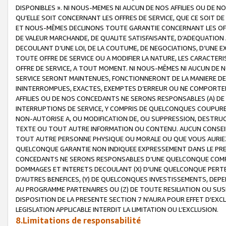
DISPONIBLES ». NI NOUS-MEMES NI AUCUN DE NOS AFFILIES OU D
QU’ELLE SOIT CONCERNANT LES OFFRES DE SERVICE, QUE CE SOIT DE
ET NOUS-MÊMES DECLINONS TOUTE GARANTIE CONCERNANT LES OFFRE
DE VALEUR MARCHANDE, DE QUALITE SATISFAISANTE, D’ADEQUATION
DECOULANT D’UNE LOI, DE LA COUTUME, DE NEGOCIATIONS, D’UNE
TOUTE OFFRE DE SERVICE OU A MODIFIER LA NATURE, LES CARACTERI
OFFRE DE SERVICE, A TOUT MOMENT. NI NOUS-MÊMES NI AUCUN DE 
SERVICE SERONT MAINTENUES, FONCTIONNERONT DE LA MANIERE DECR
ININTERROMPUES, EXACTES, EXEMPTES D’ERREUR OU NE COMPORT
AFFILIES OU DE NOS CONCEDANTS NE SERONS RESPONSABLES (A) DE
INTERRUPTIONS DE SERVICE, Y COMPRIS DE QUELCONQUES COUPURE
NON-AUTORISE A, OU MODIFICATION DE, OU SUPPRESSION, DESTRUC
TEXTE OU TOUT AUTRE INFORMATION OU CONTENU. AUCUN CONSEIL 
TOUT AUTRE PERSONNE PHYSIQUE OU MORALE OU QUE VOUS AURIEZ 
QUELCONQUE GARANTIE NON INDIQUEE EXPRESSEMENT DANS LE PRES
CONCEDANTS NE SERONS RESPONSABLES D’UNE QUELCONQUE COM
DOMMAGES ET INTERETS DECOULANT (X) D'UNE QUELCONQUE PERTE D
D'AUTRES BENEFICES, (Y) DE QUELCONQUES INVESTISSEMENTS, DEP
AU PROGRAMME PARTENAIRES OU (Z) DE TOUTE RESILIATION OU SU
DISPOSITION DE LA PRESENTE SECTION 7 N'AURA POUR EFFET D'EXC
LEGISLATION APPLICABLE INTERDIT LA LIMITATION OU L’EXCLUSION.
8.Limitations de responsabilité