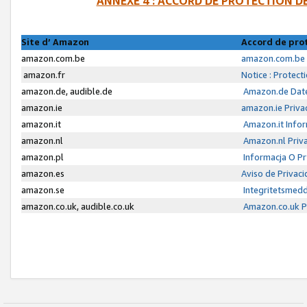
ANNEXE 4 : ACCORD DE PROTECTION 
Site d’ Amazon
Accord de pro
amazon.com.be
amazon.com.be 
amazon.fr
Notice : Protect
amazon.de, audible.de
Amazon.de Date
amazon.ie
amazon.ie Priva
amazon.it
Amazon.it Infor
amazon.nl
Amazon.nl Priva
amazon.pl
Informacja O P
amazon.es
Aviso de Privac
amazon.se
Integritetsmed
amazon.co.uk, audible.co.uk
Amazon.co.uk Pr