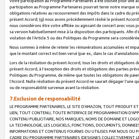
votre participation au Programme Partenaires a été utilisée pour une ac
participation au Programme Partenaires pourrait ternir notre marque ou
obligations relatives au recouvrement des impôts dans le cadre du prése
présent Accord; (g) nous avons précédemment résilié le présent Accord
nous considérons être votre affiliée ou agissant de concert avec vous 
sa version habituellement mise à la disposition des participants. Afin d’é
violation de l’Article 5 ou des Politiques du Programme sera considéré
Nous sommes à même de retenir les rémunérations accumulées et impayée
que le montant correct est bien versé (par ex., dans le cas d’annulations
Lors de la résiliation du présent Accord, tous les droits et obligations 
présent Accord, à l’exception des droits et obligations des parties prévus
Politiques du Programme, de même que toutes les obligations de paiement
l’Accord. Nulle résiliation du présent Accord ne saurait dégager l'une 
ou de responsabilité survenue avant la résiliation.
7.Exclusion de responsabilité
LE PROGRAMME PARTENAIRES, LE SITE D’AMAZON, TOUT PRODUIT ET 
LIEN, TOUT CONTENU, TOUTE INTERFACE DE PROGRAMMATION D'APP
CONTENU PUBLICITAIRE, NOS MARQUES, NOMS DE DOMAINE ET LOGOS
LA TECHNOLOGIE, LES LOGICIELS, FONCTIONS, DOCUMENTS, DONNEES
INFORMATIONS ET CONTENUS FOURNIS OU UTILISES PAR NOUS OU P
CADRE DU PROGRAMME PARTENAIRES (DESIGNES COLLECTIVEMENT LE