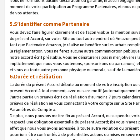
Nous ne formulons aucune déclaration ou garantie, ni aucun engagemen
moment de votre participation au Programme Partenaires, et nous ne p
de vos attentes.
5.S’identifier comme Partenaire
Vous devez faire figurer clairement et de façon visible la mention sui
du présent Accord, sur votre Site ou tout autre endroit où Amazon peut vo
tant que Partenaire Amazon, je réalise un bénéfice sur les achats remplis
la réglementation, vous ne ferez aucune autre communication publique
notre accord écrit préalable. Vous ne dénaturerez pas ni n’enjoliverez 
implicitement que nous vous soutenons, sponsorisons ou parrainons) et v
et vous ou toute autre personne physique ou morale, sauf de la manièr
6.Durée et résiliation
La durée du présent Accord débute au moment de votre inscription ou de
présent Accord à tout moment, avec ou sans motif (automatiquement et sa
l’autre partie un préavis écrit de résiliation d’au moins 7 jours calenda
préavis de résiliation en vous connectant à votre compte sur le Site Par
Paramètres du Compte ».
De plus, nous pouvons mettre fin au présent Accord, ou suspendre votre 
respecté une obligation essentielle du présent Accord; (b) vous n’avez p
effet que nous vous avons adressée, à toute autre violation du présen
pourrions être confrontés à de potentielles actions ou mises en œuvre 