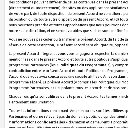
des conditions pouvant différer de celles contenues dans le présent Ac
(directement ou indirectement) des sites ou des applications similaires o
de votre part, de toute disposition du présent Accord ne constituera pa
disposition ou de toute autre disposition du présent Accord, et (d) tou
nous pourrions prendre et toutes approbations que nous pourrions donn
notre seule discrétion, et ne seront valables que si elles sont confirmée
Vous ne pouvez pas céder ou transférer le présent Accord, du fait de la 
réserve de cette restriction, le présent Accord sera obligatoire, opposab
Le présent Accord intègre, et vous vous engagez à respecter, la dernière 
mentionnées dans le présent Accord et toute autre politique s’appliqua
programme Partenaires (les «
Politiques du Programme
»), y compri
contradiction entre le présent Accord et toute Politique du Programme, 
l’accord que vous avez conclu avec une société affiliée d’Amazon dans 
programme séparé. Le présent Accord (y compris les Politiques du Progr
Programme Partenaires, et il supplante tous les accords et discussions 
Chaque fois qu’ils sont utilisés dans le présent Accord, les termes « in
s'entendent sans limitation.
Toutes les informations concernant Amazon ou ses sociétés affiliées 
Partenaires et qui ne relèvent pas du domaine public, ou qui devraient
«
Informations confidentielles
» d’Amazon et demeurent la propriété 
mesure où leur utilisation est raisonnablement nécessaire pour l'appli