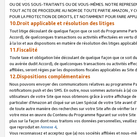
OU DE VOS SOUS-TRAITANTS OU DE VOUS-MÊMES. NOTRE REPRES
TOUT ACTE DE PROCEDURE AU NOM DE TOUTE PARTIE AMAZON , Y CO
POUR LA PROTECTION DE DROITS, ET NOTAMMENT POUR FAIRE APPL
10.Droit applicable et résolution des litiges
Tout litige découlant de quelque façon que ce soit du Programme Parte
Accord), de quelconques transactions ou activités effectuées en vertu d
à la loi et aux dispositions en matière de résolution des litiges applic
11.Fiscalité
Toute taxe et obligation liée découlant de quelque façon que ce soit 
ou avérée dudit Accord), de quelconques transactions ou activités effe
affiliées, seront régies par les dispositions fiscales applicables au Si
12.Dispositions complémentaires
Nous pouvons envoyer des communications relatives au programme Parten
notifications push et des SMS. En outre, nous sommes autorisés à (a) cont
utilisateurs de votre Site que nous obtenons grâce à votre affichage de
particulier d'Amazon ait cliqué sur un Lien Spécial de votre Site avant d
de toute autre manière des recherches sur votre Site afin de vérifier le re
votre mise en œuvre du Contenu du Programme figurant sur votre Site à
plus sur la façon dont nous traitons vos données personnelles, veuille
que reproduit en
Annexe 4
,
Vous reconnaissez et acceptez que (a) nos sociétés affiliées et nous-m