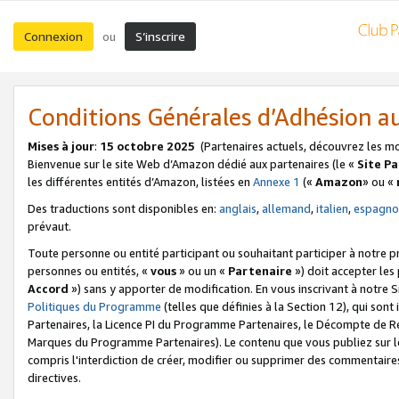
Connexion
S’inscrire
ou
Conditions Générales d’Adhésion 
Mises à jour
:
15 octobre 2025
(Partenaires actuels, découvrez les m
Bienvenue sur le site Web d’Amazon dédié aux partenaires (le «
Site P
les différentes entités d’Amazon, listées en
Annexe 1
(«
Amazon
» ou «
Des traductions sont disponibles en:
anglais
,
allemand
,
italien
,
espagno
prévaut.
Toute personne ou entité participant ou souhaitant participer à notre 
personnes ou entités, «
vous
» ou un «
Partenaire
») doit accepter le
Accord
») sans y apporter de modification. En vous inscrivant à notre Si
Politiques du Programme
(telles que définies à la Section 12), qui so
Partenaires, la Licence PI du Programme Partenaires, le Décompte de 
Marques du Programme Partenaires). Le contenu que vous publiez sur l
compris l'interdiction de créer, modifier ou supprimer des commentaires
directives.