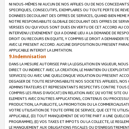
NI NOUS-MÊMES NI AUCUN DE NOS AFFILIES OU DE NOS CONCEDANT
SPECIFIQUES, CONSECUTIFS, EXEMPLAIRES OU TOUTE PERTE DE REVE
DONNEES DECOULANT DES OFFRES DE SERVICES, QUAND BIEN MEME N
NOTRE RESPONSABILITE GLOBALE DECOULANT DES OFFRES DE SERVI
VERSEES OU QUI VOUS SONT DUES EN VERTU DE CET ACCORD AU CO
INTERVENU L’EVENEMENT QUI A DONNE LIEU A LA DEMANDE DE RESP
DROIT OU RECOURS EN EQUITE, Y COMPRIS LE DROIT A DEMANDER l'
AVEC LE PRESENT ACCORD. AUCUNE DISPOSITION DU PRESENT PARAG
APPLICABLE INTERDIT LA LIMITATION.
9.Indemnisation
DANS LA MESURE AUTORISEE PAR LA LEGISLATION EN VIGUEUR, NO
DIRECT OU INDIRECT AVEC LA CREATION, LE MAINTIEN OU L’EXPLOIT
SERVICES) OU AVEC UNE QUELCONQUE VIOLATION DU PRESENT ACCO
DEGAGER DE TOUTE RESPONSABILITE NOS SOCIETES AFFILIEES, NOS 
ADMINISTRATEURS ET REPRESENTANTS RESPECTIFS CONTRE TOUS D
COMPRIS LES FRAIS D’AVOCAT) EN RELATION AVEC (A) VOTRE SITE O
ELEMENTS AVEC D’AUTRES APPLICATIONS, CONTENUS OU PROCESSUS, (
PRODUCTION, LA PUBLICITE, LA PROMOTION OU LA COMMERCIALISAT
VOTRE UTILISATION DE TOUTE OFFRE DE SERVICE, QUE CETTE UTILI
APPLICABLE, (D) TOUT MANQUEMENT DE VOTRE PART A UNE QUELCO
PROGRAMME), (E) VOS TAXES ET IMPOTS OU LA COLLECTE, LE REGLE
LE MANQUEMENT AUX OBLIGATIONS FISCALES OU D’ENREGISTREMENT 