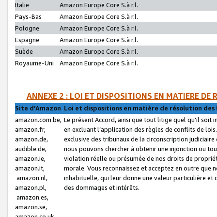
Italie
Amazon Europe Core S.à r.l.
Pays-Bas
Amazon Europe Core S.à r.l.
Pologne
Amazon Europe Core S.à r.l.
Espagne
Amazon Europe Core S.à r.l.
Suède
Amazon Europe Core S.à r.l.
Royaume-Uni
Amazon Europe Core S.à r.l.
ANNEXE 2 : LOI ET DISPOSITIONS EN MATIERE DE
Site d’Amazon
Loi et dispositions en matière de résolution des 
amazon.com.be,
Le présent Accord, ainsi que tout litige quel qu’il soi
amazon.fr,
en excluant l’application des règles de conflits de l
amazon.de,
exclusive des tribunaux de la circonscription judiciai
audible.de,
nous pouvons chercher à obtenir une injonction ou tou
amazon.ie,
violation réelle ou présumée de nos droits de proprié
amazon.it,
morale. Vous reconnaissez et acceptez en outre que n
amazon.nl,
inhabituelle, qui leur donne une valeur particulière 
amazon.pl,
des dommages et intérêts.
amazon.es,
amazon.se,
amazon.co.uk,