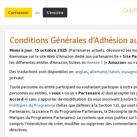
Connexion
S’inscrire
ou
Conditions Générales d’Adhésion 
Mises à jour
:
15 octobre 2025
(Partenaires actuels, découvrez les m
Bienvenue sur le site Web d’Amazon dédié aux partenaires (le «
Site P
les différentes entités d’Amazon, listées en
Annexe 1
(«
Amazon
» ou «
Des traductions sont disponibles en:
anglais
,
allemand
,
italien
,
espagno
prévaut.
Toute personne ou entité participant ou souhaitant participer à notre 
personnes ou entités, «
vous
» ou un «
Partenaire
») doit accepter le
Accord
») sans y apporter de modification. En vous inscrivant à notre Si
Politiques du Programme
(telles que définies à la Section 12), qui so
Partenaires, la Licence PI du Programme Partenaires, le Décompte de 
Marques du Programme Partenaires). Le contenu que vous publiez sur l
compris l'interdiction de créer, modifier ou supprimer des commentaires
directives.