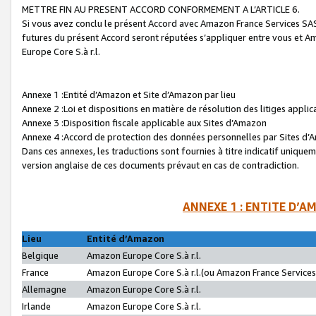
METTRE FIN AU PRESENT ACCORD CONFORMEMENT A L’ARTICLE 6.
Si vous avez conclu le présent Accord avec Amazon France Services SAS 
futures du présent Accord seront réputées s’appliquer entre vous et 
Europe Core S.à r.l.
Annexe 1 :Entité d’Amazon et Site d’Amazon par lieu
Annexe 2 :Loi et dispositions en matière de résolution des litiges appli
Annexe 3 :Disposition fiscale applicable aux Sites d’Amazon
Annexe 4 :Accord de protection des données personnelles par Sites d
Dans ces annexes, les traductions sont fournies à titre indicatif uniquem
version anglaise de ces documents prévaut en cas de contradiction.
ANNEXE 1 : ENTITE D’A
Lieu
Entité d’Amazon
Belgique
Amazon Europe Core S.à r.l.
France
Amazon Europe Core S.à r.l.(ou Amazon France Services 
Allemagne
Amazon Europe Core S.à r.l.
Irlande
Amazon Europe Core S.à r.l.