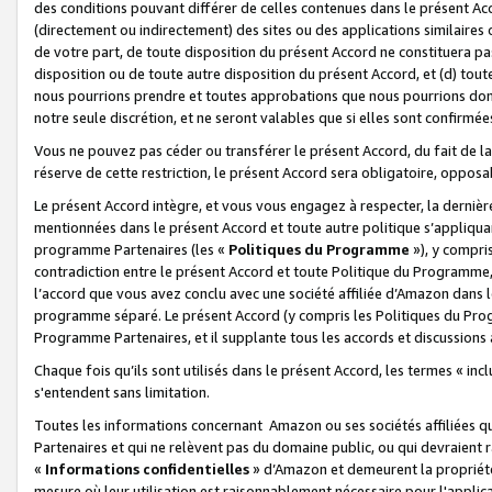
des conditions pouvant différer de celles contenues dans le présent Ac
(directement ou indirectement) des sites ou des applications similaires o
de votre part, de toute disposition du présent Accord ne constituera pa
disposition ou de toute autre disposition du présent Accord, et (d) tou
nous pourrions prendre et toutes approbations que nous pourrions donn
notre seule discrétion, et ne seront valables que si elles sont confirmée
Vous ne pouvez pas céder ou transférer le présent Accord, du fait de la 
réserve de cette restriction, le présent Accord sera obligatoire, opposab
Le présent Accord intègre, et vous vous engagez à respecter, la dernière 
mentionnées dans le présent Accord et toute autre politique s’appliqua
programme Partenaires (les «
Politiques du Programme
»), y compri
contradiction entre le présent Accord et toute Politique du Programme, 
l’accord que vous avez conclu avec une société affiliée d’Amazon dans 
programme séparé. Le présent Accord (y compris les Politiques du Progr
Programme Partenaires, et il supplante tous les accords et discussions 
Chaque fois qu’ils sont utilisés dans le présent Accord, les termes « in
s'entendent sans limitation.
Toutes les informations concernant Amazon ou ses sociétés affiliées 
Partenaires et qui ne relèvent pas du domaine public, ou qui devraient
«
Informations confidentielles
» d’Amazon et demeurent la propriété 
mesure où leur utilisation est raisonnablement nécessaire pour l'appli