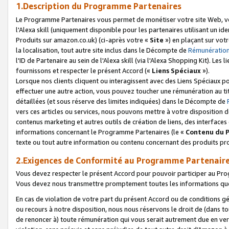
1.Description du Programme Partenaires
Le Programme Partenaires vous permet de monétiser votre site Web, vos 
l'Alexa skill (uniquement disponible pour les partenaires utilisant un 
Produits sur amazon.co.uk) (ci-après votre «
Site
») en plaçant sur votr
la localisation, tout autre site inclus dans le Décompte de
Rémunération
l'ID de Partenaire au sein de l'Alexa skill (via l'Alexa Shopping Kit). Le
fournissons et respecter le présent Accord («
Liens Spéciaux
»).
Lorsque nos clients cliquent ou interagissent avec des Liens Spéciaux p
effectuer une autre action, vous pouvez toucher une rémunération au ti
détaillées (et sous réserve des limites indiquées) dans le Décompte de
vers ces articles ou services, nous pouvons mettre à votre disposition d
contenus marketing et autres outils de création de liens, des interfaces
informations concernant le Programme Partenaires (le «
Contenu du 
texte ou tout autre information ou contenu concernant des produits prop
2.Exigences de Conformité au Programme Partenair
Vous devez respecter le présent Accord pour pouvoir participer au Pr
Vous devez nous transmettre promptement toutes les informations que
En cas de violation de votre part du présent Accord ou de conditions g
ou recours à notre disposition, nous nous réservons le droit de (dans 
de renoncer à) toute rémunération qui vous serait autrement due en ver