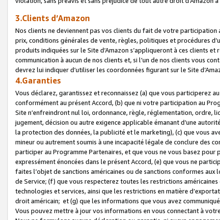
violation, sans préavis et sans préjudice de tout autre droit d’Amazo
3.Clients d’Amazon
Nos clients ne deviennent pas vos clients du fait de votre participati
prix, conditions générales de vente, règles, politiques et procédures d’u
produits indiquées sur le Site d’Amazon s’appliqueront à ces clients et
communication à aucun de nos clients et, si l’un de nos clients vous co
devrez lui indiquer d’utiliser les coordonnées figurant sur le Site d’Ama
4.Garanties
Vous déclarez, garantissez et reconnaissez (a) que vous participerez a
conformément au présent Accord, (b) que ni votre participation au Prog
Site n’enfreindront nul loi, ordonnance, règle, réglementation, ordre, li
jugement, décision ou autre exigence applicable émanant d’une autori
la protection des données, la publicité et le marketing), (c) que vous 
mineur ou autrement soumis à une incapacité légale de conclure des con
participer au Programme Partenaires, et que vous ne vous basez pour pr
expressément énoncées dans le présent Accord, (e) que vous ne particip
faites l’objet de sanctions américaines ou de sanctions conformes aux 
de Service; (f) que vous respecterez toutes les restrictions américaines
technologies et services, ainsi que les restrictions en matière d’exporta
droit américain; et (g) que les informations que vous avez communiqué
Vous pouvez mettre à jour vos informations en vous connectant à votre