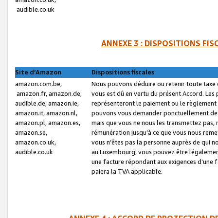
audible.co.uk
ANNEXE 3 : DISPOSITIONS FI
Site d’Amazon
Dispositions fiscales
amazon.com.be,
Nous pouvons déduire ou retenir toute taxe 
amazon.fr, amazon.de,
vous est dû en vertu du présent Accord. Les 
audible.de, amazon.ie,
représenteront le paiement ou le règlement 
amazon.it, amazon.nl,
pouvons vous demander ponctuellement des r
amazon.pl, amazon.es,
mais que vous ne nous les transmettez pas, n
amazon.se,
rémunération jusqu’à ce que vous nous reme
amazon.co.uk,
vous n’êtes pas la personne auprès de qui no
audible.co.uk
au Luxembourg, vous pouvez être légalement 
une facture répondant aux exigences d’une 
paiera la TVA applicable.