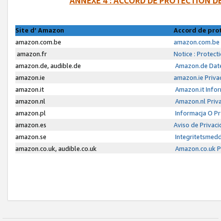
ANNEXE 4 : ACCORD DE PROTECTION 
Site d’ Amazon
Accord de pro
amazon.com.be
amazon.com.be 
amazon.fr
Notice : Protect
amazon.de, audible.de
Amazon.de Date
amazon.ie
amazon.ie Priva
amazon.it
Amazon.it Infor
amazon.nl
Amazon.nl Priva
amazon.pl
Informacja O P
amazon.es
Aviso de Privac
amazon.se
Integritetsmed
amazon.co.uk, audible.co.uk
Amazon.co.uk Pr