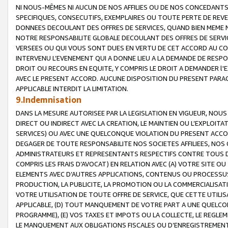
NI NOUS-MÊMES NI AUCUN DE NOS AFFILIES OU DE NOS CONCEDANT
SPECIFIQUES, CONSECUTIFS, EXEMPLAIRES OU TOUTE PERTE DE REVE
DONNEES DECOULANT DES OFFRES DE SERVICES, QUAND BIEN MEME N
NOTRE RESPONSABILITE GLOBALE DECOULANT DES OFFRES DE SERVI
VERSEES OU QUI VOUS SONT DUES EN VERTU DE CET ACCORD AU CO
INTERVENU L’EVENEMENT QUI A DONNE LIEU A LA DEMANDE DE RESP
DROIT OU RECOURS EN EQUITE, Y COMPRIS LE DROIT A DEMANDER l'
AVEC LE PRESENT ACCORD. AUCUNE DISPOSITION DU PRESENT PARAG
APPLICABLE INTERDIT LA LIMITATION.
9.Indemnisation
DANS LA MESURE AUTORISEE PAR LA LEGISLATION EN VIGUEUR, NO
DIRECT OU INDIRECT AVEC LA CREATION, LE MAINTIEN OU L’EXPLOIT
SERVICES) OU AVEC UNE QUELCONQUE VIOLATION DU PRESENT ACCO
DEGAGER DE TOUTE RESPONSABILITE NOS SOCIETES AFFILIEES, NOS 
ADMINISTRATEURS ET REPRESENTANTS RESPECTIFS CONTRE TOUS D
COMPRIS LES FRAIS D’AVOCAT) EN RELATION AVEC (A) VOTRE SITE O
ELEMENTS AVEC D’AUTRES APPLICATIONS, CONTENUS OU PROCESSUS, (
PRODUCTION, LA PUBLICITE, LA PROMOTION OU LA COMMERCIALISAT
VOTRE UTILISATION DE TOUTE OFFRE DE SERVICE, QUE CETTE UTILI
APPLICABLE, (D) TOUT MANQUEMENT DE VOTRE PART A UNE QUELCO
PROGRAMME), (E) VOS TAXES ET IMPOTS OU LA COLLECTE, LE REGLE
LE MANQUEMENT AUX OBLIGATIONS FISCALES OU D’ENREGISTREMENT 