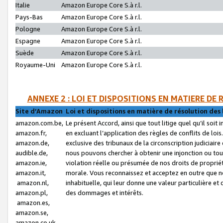
Italie
Amazon Europe Core S.à r.l.
Pays-Bas
Amazon Europe Core S.à r.l.
Pologne
Amazon Europe Core S.à r.l.
Espagne
Amazon Europe Core S.à r.l.
Suède
Amazon Europe Core S.à r.l.
Royaume-Uni
Amazon Europe Core S.à r.l.
ANNEXE 2 : LOI ET DISPOSITIONS EN MATIERE DE
Site d’Amazon
Loi et dispositions en matière de résolution des 
amazon.com.be,
Le présent Accord, ainsi que tout litige quel qu’il soi
amazon.fr,
en excluant l’application des règles de conflits de l
amazon.de,
exclusive des tribunaux de la circonscription judiciai
audible.de,
nous pouvons chercher à obtenir une injonction ou tou
amazon.ie,
violation réelle ou présumée de nos droits de proprié
amazon.it,
morale. Vous reconnaissez et acceptez en outre que n
amazon.nl,
inhabituelle, qui leur donne une valeur particulière 
amazon.pl,
des dommages et intérêts.
amazon.es,
amazon.se,
amazon.co.uk,