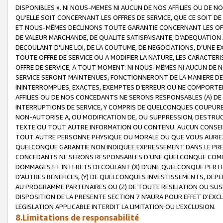
DISPONIBLES ». NI NOUS-MEMES NI AUCUN DE NOS AFFILIES OU D
QU’ELLE SOIT CONCERNANT LES OFFRES DE SERVICE, QUE CE SOIT DE
ET NOUS-MÊMES DECLINONS TOUTE GARANTIE CONCERNANT LES OFFRE
DE VALEUR MARCHANDE, DE QUALITE SATISFAISANTE, D’ADEQUATION
DECOULANT D’UNE LOI, DE LA COUTUME, DE NEGOCIATIONS, D’UNE
TOUTE OFFRE DE SERVICE OU A MODIFIER LA NATURE, LES CARACTERI
OFFRE DE SERVICE, A TOUT MOMENT. NI NOUS-MÊMES NI AUCUN DE 
SERVICE SERONT MAINTENUES, FONCTIONNERONT DE LA MANIERE DECR
ININTERROMPUES, EXACTES, EXEMPTES D’ERREUR OU NE COMPORT
AFFILIES OU DE NOS CONCEDANTS NE SERONS RESPONSABLES (A) DE
INTERRUPTIONS DE SERVICE, Y COMPRIS DE QUELCONQUES COUPURE
NON-AUTORISE A, OU MODIFICATION DE, OU SUPPRESSION, DESTRUC
TEXTE OU TOUT AUTRE INFORMATION OU CONTENU. AUCUN CONSEIL 
TOUT AUTRE PERSONNE PHYSIQUE OU MORALE OU QUE VOUS AURIEZ 
QUELCONQUE GARANTIE NON INDIQUEE EXPRESSEMENT DANS LE PRES
CONCEDANTS NE SERONS RESPONSABLES D’UNE QUELCONQUE COM
DOMMAGES ET INTERETS DECOULANT (X) D'UNE QUELCONQUE PERTE D
D'AUTRES BENEFICES, (Y) DE QUELCONQUES INVESTISSEMENTS, DEP
AU PROGRAMME PARTENAIRES OU (Z) DE TOUTE RESILIATION OU SU
DISPOSITION DE LA PRESENTE SECTION 7 N'AURA POUR EFFET D'EXC
LEGISLATION APPLICABLE INTERDIT LA LIMITATION OU L’EXCLUSION.
8.Limitations de responsabilité