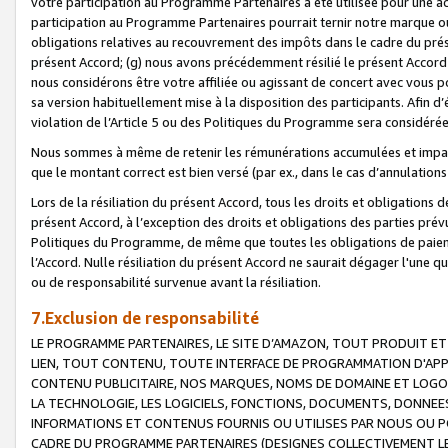
votre participation au Programme Partenaires a été utilisée pour une ac
participation au Programme Partenaires pourrait ternir notre marque ou
obligations relatives au recouvrement des impôts dans le cadre du prése
présent Accord; (g) nous avons précédemment résilié le présent Accord
nous considérons être votre affiliée ou agissant de concert avec vous 
sa version habituellement mise à la disposition des participants. Afin d’é
violation de l’Article 5 ou des Politiques du Programme sera considéré
Nous sommes à même de retenir les rémunérations accumulées et impayée
que le montant correct est bien versé (par ex., dans le cas d’annulations
Lors de la résiliation du présent Accord, tous les droits et obligations 
présent Accord, à l’exception des droits et obligations des parties prévus
Politiques du Programme, de même que toutes les obligations de paiement
l’Accord. Nulle résiliation du présent Accord ne saurait dégager l'une 
ou de responsabilité survenue avant la résiliation.
7.Exclusion de responsabilité
LE PROGRAMME PARTENAIRES, LE SITE D’AMAZON, TOUT PRODUIT ET 
LIEN, TOUT CONTENU, TOUTE INTERFACE DE PROGRAMMATION D'APP
CONTENU PUBLICITAIRE, NOS MARQUES, NOMS DE DOMAINE ET LOGOS
LA TECHNOLOGIE, LES LOGICIELS, FONCTIONS, DOCUMENTS, DONNEES
INFORMATIONS ET CONTENUS FOURNIS OU UTILISES PAR NOUS OU P
CADRE DU PROGRAMME PARTENAIRES (DESIGNES COLLECTIVEMENT LE