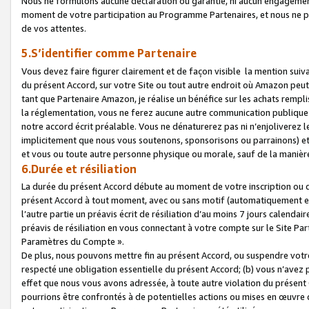
Nous ne formulons aucune déclaration ou garantie, ni aucun engagemen
moment de votre participation au Programme Partenaires, et nous ne p
de vos attentes.
5.S’identifier comme Partenaire
Vous devez faire figurer clairement et de façon visible la mention sui
du présent Accord, sur votre Site ou tout autre endroit où Amazon peut vo
tant que Partenaire Amazon, je réalise un bénéfice sur les achats remplis
la réglementation, vous ne ferez aucune autre communication publique
notre accord écrit préalable. Vous ne dénaturerez pas ni n’enjoliverez 
implicitement que nous vous soutenons, sponsorisons ou parrainons) et v
et vous ou toute autre personne physique ou morale, sauf de la manièr
6.Durée et résiliation
La durée du présent Accord débute au moment de votre inscription ou de
présent Accord à tout moment, avec ou sans motif (automatiquement et sa
l’autre partie un préavis écrit de résiliation d’au moins 7 jours calenda
préavis de résiliation en vous connectant à votre compte sur le Site Par
Paramètres du Compte ».
De plus, nous pouvons mettre fin au présent Accord, ou suspendre votre 
respecté une obligation essentielle du présent Accord; (b) vous n’avez p
effet que nous vous avons adressée, à toute autre violation du présen
pourrions être confrontés à de potentielles actions ou mises en œuvre 