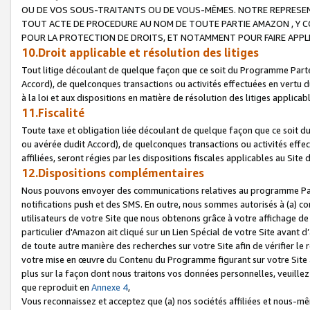
OU DE VOS SOUS-TRAITANTS OU DE VOUS-MÊMES. NOTRE REPRES
TOUT ACTE DE PROCEDURE AU NOM DE TOUTE PARTIE AMAZON , Y CO
POUR LA PROTECTION DE DROITS, ET NOTAMMENT POUR FAIRE APPL
10.Droit applicable et résolution des litiges
Tout litige découlant de quelque façon que ce soit du Programme Parte
Accord), de quelconques transactions ou activités effectuées en vertu d
à la loi et aux dispositions en matière de résolution des litiges applic
11.Fiscalité
Toute taxe et obligation liée découlant de quelque façon que ce soit 
ou avérée dudit Accord), de quelconques transactions ou activités effe
affiliées, seront régies par les dispositions fiscales applicables au Si
12.Dispositions complémentaires
Nous pouvons envoyer des communications relatives au programme Parten
notifications push et des SMS. En outre, nous sommes autorisés à (a) cont
utilisateurs de votre Site que nous obtenons grâce à votre affichage de
particulier d'Amazon ait cliqué sur un Lien Spécial de votre Site avant d
de toute autre manière des recherches sur votre Site afin de vérifier le re
votre mise en œuvre du Contenu du Programme figurant sur votre Site à
plus sur la façon dont nous traitons vos données personnelles, veuille
que reproduit en
Annexe 4
,
Vous reconnaissez et acceptez que (a) nos sociétés affiliées et nous-m