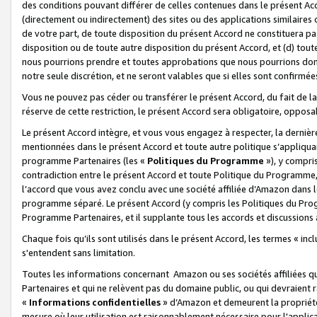
des conditions pouvant différer de celles contenues dans le présent Ac
(directement ou indirectement) des sites ou des applications similaires o
de votre part, de toute disposition du présent Accord ne constituera pa
disposition ou de toute autre disposition du présent Accord, et (d) tou
nous pourrions prendre et toutes approbations que nous pourrions donn
notre seule discrétion, et ne seront valables que si elles sont confirmée
Vous ne pouvez pas céder ou transférer le présent Accord, du fait de la 
réserve de cette restriction, le présent Accord sera obligatoire, opposab
Le présent Accord intègre, et vous vous engagez à respecter, la dernière 
mentionnées dans le présent Accord et toute autre politique s’appliqua
programme Partenaires (les «
Politiques du Programme
»), y compri
contradiction entre le présent Accord et toute Politique du Programme, 
l’accord que vous avez conclu avec une société affiliée d’Amazon dans 
programme séparé. Le présent Accord (y compris les Politiques du Progr
Programme Partenaires, et il supplante tous les accords et discussions 
Chaque fois qu’ils sont utilisés dans le présent Accord, les termes « in
s'entendent sans limitation.
Toutes les informations concernant Amazon ou ses sociétés affiliées 
Partenaires et qui ne relèvent pas du domaine public, ou qui devraient
«
Informations confidentielles
» d’Amazon et demeurent la propriété 
mesure où leur utilisation est raisonnablement nécessaire pour l'appli