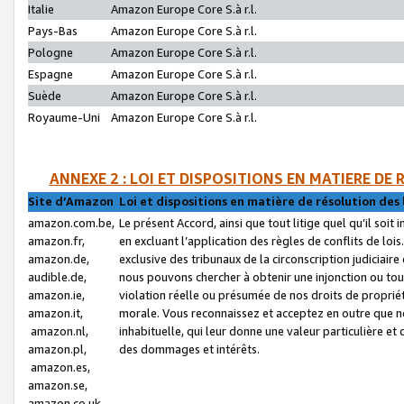
Italie
Amazon Europe Core S.à r.l.
Pays-Bas
Amazon Europe Core S.à r.l.
Pologne
Amazon Europe Core S.à r.l.
Espagne
Amazon Europe Core S.à r.l.
Suède
Amazon Europe Core S.à r.l.
Royaume-Uni
Amazon Europe Core S.à r.l.
ANNEXE 2 : LOI ET DISPOSITIONS EN MATIERE DE
Site d’Amazon
Loi et dispositions en matière de résolution des 
amazon.com.be,
Le présent Accord, ainsi que tout litige quel qu’il soi
amazon.fr,
en excluant l’application des règles de conflits de l
amazon.de,
exclusive des tribunaux de la circonscription judiciai
audible.de,
nous pouvons chercher à obtenir une injonction ou tou
amazon.ie,
violation réelle ou présumée de nos droits de proprié
amazon.it,
morale. Vous reconnaissez et acceptez en outre que n
amazon.nl,
inhabituelle, qui leur donne une valeur particulière 
amazon.pl,
des dommages et intérêts.
amazon.es,
amazon.se,
amazon.co.uk,