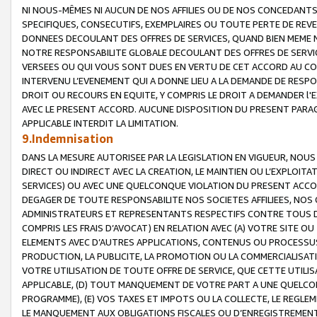
NI NOUS-MÊMES NI AUCUN DE NOS AFFILIES OU DE NOS CONCEDANT
SPECIFIQUES, CONSECUTIFS, EXEMPLAIRES OU TOUTE PERTE DE REVE
DONNEES DECOULANT DES OFFRES DE SERVICES, QUAND BIEN MEME N
NOTRE RESPONSABILITE GLOBALE DECOULANT DES OFFRES DE SERVI
VERSEES OU QUI VOUS SONT DUES EN VERTU DE CET ACCORD AU CO
INTERVENU L’EVENEMENT QUI A DONNE LIEU A LA DEMANDE DE RESP
DROIT OU RECOURS EN EQUITE, Y COMPRIS LE DROIT A DEMANDER l'
AVEC LE PRESENT ACCORD. AUCUNE DISPOSITION DU PRESENT PARAG
APPLICABLE INTERDIT LA LIMITATION.
9.Indemnisation
DANS LA MESURE AUTORISEE PAR LA LEGISLATION EN VIGUEUR, NO
DIRECT OU INDIRECT AVEC LA CREATION, LE MAINTIEN OU L’EXPLOIT
SERVICES) OU AVEC UNE QUELCONQUE VIOLATION DU PRESENT ACCO
DEGAGER DE TOUTE RESPONSABILITE NOS SOCIETES AFFILIEES, NOS 
ADMINISTRATEURS ET REPRESENTANTS RESPECTIFS CONTRE TOUS D
COMPRIS LES FRAIS D’AVOCAT) EN RELATION AVEC (A) VOTRE SITE O
ELEMENTS AVEC D’AUTRES APPLICATIONS, CONTENUS OU PROCESSUS, (
PRODUCTION, LA PUBLICITE, LA PROMOTION OU LA COMMERCIALISAT
VOTRE UTILISATION DE TOUTE OFFRE DE SERVICE, QUE CETTE UTILI
APPLICABLE, (D) TOUT MANQUEMENT DE VOTRE PART A UNE QUELCO
PROGRAMME), (E) VOS TAXES ET IMPOTS OU LA COLLECTE, LE REGLE
LE MANQUEMENT AUX OBLIGATIONS FISCALES OU D’ENREGISTREMENT 