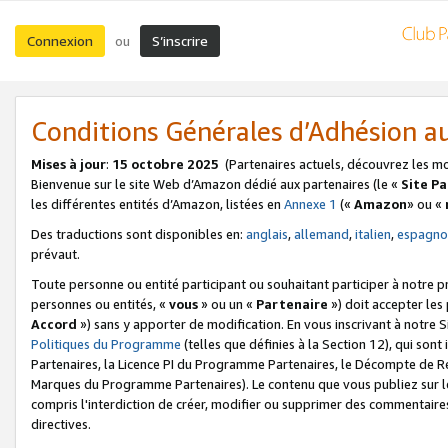
Connexion
S’inscrire
ou
Conditions Générales d’Adhésion 
Mises à jour
:
15 octobre 2025
(Partenaires actuels, découvrez les m
Bienvenue sur le site Web d’Amazon dédié aux partenaires (le «
Site P
les différentes entités d’Amazon, listées en
Annexe 1
(«
Amazon
» ou «
Des traductions sont disponibles en:
anglais
,
allemand
,
italien
,
espagno
prévaut.
Toute personne ou entité participant ou souhaitant participer à notre 
personnes ou entités, «
vous
» ou un «
Partenaire
») doit accepter le
Accord
») sans y apporter de modification. En vous inscrivant à notre Si
Politiques du Programme
(telles que définies à la Section 12), qui so
Partenaires, la Licence PI du Programme Partenaires, le Décompte de 
Marques du Programme Partenaires). Le contenu que vous publiez sur l
compris l'interdiction de créer, modifier ou supprimer des commentaires
directives.