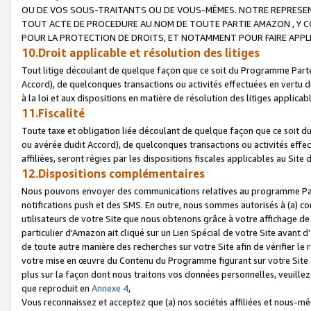
OU DE VOS SOUS-TRAITANTS OU DE VOUS-MÊMES. NOTRE REPRES
TOUT ACTE DE PROCEDURE AU NOM DE TOUTE PARTIE AMAZON , Y CO
POUR LA PROTECTION DE DROITS, ET NOTAMMENT POUR FAIRE APPL
10.Droit applicable et résolution des litiges
Tout litige découlant de quelque façon que ce soit du Programme Parte
Accord), de quelconques transactions ou activités effectuées en vertu d
à la loi et aux dispositions en matière de résolution des litiges applic
11.Fiscalité
Toute taxe et obligation liée découlant de quelque façon que ce soit 
ou avérée dudit Accord), de quelconques transactions ou activités effe
affiliées, seront régies par les dispositions fiscales applicables au Si
12.Dispositions complémentaires
Nous pouvons envoyer des communications relatives au programme Parten
notifications push et des SMS. En outre, nous sommes autorisés à (a) cont
utilisateurs de votre Site que nous obtenons grâce à votre affichage de
particulier d'Amazon ait cliqué sur un Lien Spécial de votre Site avant d
de toute autre manière des recherches sur votre Site afin de vérifier le re
votre mise en œuvre du Contenu du Programme figurant sur votre Site à
plus sur la façon dont nous traitons vos données personnelles, veuille
que reproduit en
Annexe 4
,
Vous reconnaissez et acceptez que (a) nos sociétés affiliées et nous-m