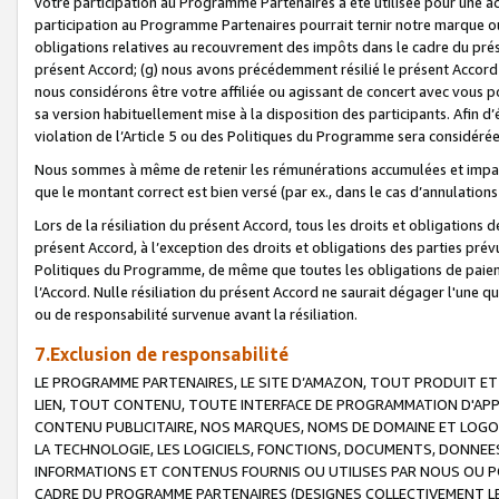
votre participation au Programme Partenaires a été utilisée pour une ac
participation au Programme Partenaires pourrait ternir notre marque ou
obligations relatives au recouvrement des impôts dans le cadre du prése
présent Accord; (g) nous avons précédemment résilié le présent Accord
nous considérons être votre affiliée ou agissant de concert avec vous 
sa version habituellement mise à la disposition des participants. Afin d’é
violation de l’Article 5 ou des Politiques du Programme sera considéré
Nous sommes à même de retenir les rémunérations accumulées et impayée
que le montant correct est bien versé (par ex., dans le cas d’annulations
Lors de la résiliation du présent Accord, tous les droits et obligations 
présent Accord, à l’exception des droits et obligations des parties prévus
Politiques du Programme, de même que toutes les obligations de paiement
l’Accord. Nulle résiliation du présent Accord ne saurait dégager l'une 
ou de responsabilité survenue avant la résiliation.
7.Exclusion de responsabilité
LE PROGRAMME PARTENAIRES, LE SITE D’AMAZON, TOUT PRODUIT ET 
LIEN, TOUT CONTENU, TOUTE INTERFACE DE PROGRAMMATION D'APP
CONTENU PUBLICITAIRE, NOS MARQUES, NOMS DE DOMAINE ET LOGOS
LA TECHNOLOGIE, LES LOGICIELS, FONCTIONS, DOCUMENTS, DONNEES
INFORMATIONS ET CONTENUS FOURNIS OU UTILISES PAR NOUS OU P
CADRE DU PROGRAMME PARTENAIRES (DESIGNES COLLECTIVEMENT LE