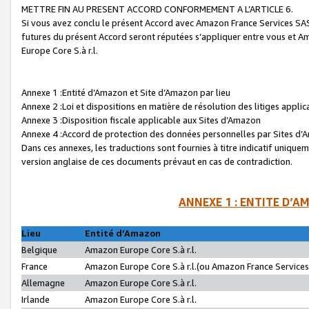
METTRE FIN AU PRESENT ACCORD CONFORMEMENT A L’ARTICLE 6.
Si vous avez conclu le présent Accord avec Amazon France Services SAS 
futures du présent Accord seront réputées s’appliquer entre vous et 
Europe Core S.à r.l.
Annexe 1 :Entité d’Amazon et Site d’Amazon par lieu
Annexe 2 :Loi et dispositions en matière de résolution des litiges appli
Annexe 3 :Disposition fiscale applicable aux Sites d’Amazon
Annexe 4 :Accord de protection des données personnelles par Sites d
Dans ces annexes, les traductions sont fournies à titre indicatif uniquem
version anglaise de ces documents prévaut en cas de contradiction.
ANNEXE 1 : ENTITE D’A
Lieu
Entité d’Amazon
Belgique
Amazon Europe Core S.à r.l.
France
Amazon Europe Core S.à r.l.(ou Amazon France Services 
Allemagne
Amazon Europe Core S.à r.l.
Irlande
Amazon Europe Core S.à r.l.