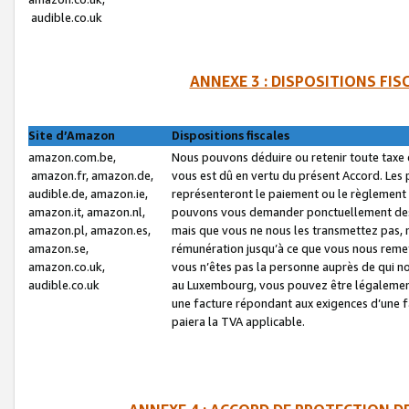
audible.co.uk
ANNEXE 3 : DISPOSITIONS FI
Site d’Amazon
Dispositions fiscales
amazon.com.be,
Nous pouvons déduire ou retenir toute taxe 
amazon.fr, amazon.de,
vous est dû en vertu du présent Accord. Les 
audible.de, amazon.ie,
représenteront le paiement ou le règlement 
amazon.it, amazon.nl,
pouvons vous demander ponctuellement des r
amazon.pl, amazon.es,
mais que vous ne nous les transmettez pas, n
amazon.se,
rémunération jusqu’à ce que vous nous reme
amazon.co.uk,
vous n’êtes pas la personne auprès de qui no
audible.co.uk
au Luxembourg, vous pouvez être légalement 
une facture répondant aux exigences d’une 
paiera la TVA applicable.