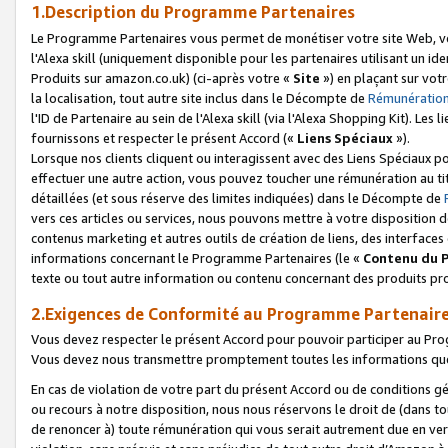
1.Description du Programme Partenaires
Le Programme Partenaires vous permet de monétiser votre site Web, vos 
l'Alexa skill (uniquement disponible pour les partenaires utilisant un 
Produits sur amazon.co.uk) (ci-après votre «
Site
») en plaçant sur votr
la localisation, tout autre site inclus dans le Décompte de
Rémunération
l'ID de Partenaire au sein de l'Alexa skill (via l'Alexa Shopping Kit). Le
fournissons et respecter le présent Accord («
Liens Spéciaux
»).
Lorsque nos clients cliquent ou interagissent avec des Liens Spéciaux p
effectuer une autre action, vous pouvez toucher une rémunération au ti
détaillées (et sous réserve des limites indiquées) dans le Décompte de
vers ces articles ou services, nous pouvons mettre à votre disposition d
contenus marketing et autres outils de création de liens, des interfaces
informations concernant le Programme Partenaires (le «
Contenu du 
texte ou tout autre information ou contenu concernant des produits prop
2.Exigences de Conformité au Programme Partenair
Vous devez respecter le présent Accord pour pouvoir participer au Pr
Vous devez nous transmettre promptement toutes les informations que
En cas de violation de votre part du présent Accord ou de conditions g
ou recours à notre disposition, nous nous réservons le droit de (dans 
de renoncer à) toute rémunération qui vous serait autrement due en ver