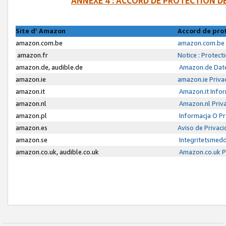
ANNEXE 4 : ACCORD DE PROTECTION 
Site d’ Amazon
Accord de pro
amazon.com.be
amazon.com.be 
amazon.fr
Notice : Protect
amazon.de, audible.de
Amazon.de Date
amazon.ie
amazon.ie Priva
amazon.it
Amazon.it Infor
amazon.nl
Amazon.nl Priva
amazon.pl
Informacja O P
amazon.es
Aviso de Privac
amazon.se
Integritetsmed
amazon.co.uk, audible.co.uk
Amazon.co.uk Pr