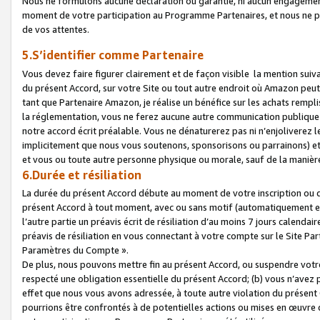
Nous ne formulons aucune déclaration ou garantie, ni aucun engagemen
moment de votre participation au Programme Partenaires, et nous ne p
de vos attentes.
5.S’identifier comme Partenaire
Vous devez faire figurer clairement et de façon visible la mention sui
du présent Accord, sur votre Site ou tout autre endroit où Amazon peut vo
tant que Partenaire Amazon, je réalise un bénéfice sur les achats remplis
la réglementation, vous ne ferez aucune autre communication publique
notre accord écrit préalable. Vous ne dénaturerez pas ni n’enjoliverez 
implicitement que nous vous soutenons, sponsorisons ou parrainons) et v
et vous ou toute autre personne physique ou morale, sauf de la manièr
6.Durée et résiliation
La durée du présent Accord débute au moment de votre inscription ou de
présent Accord à tout moment, avec ou sans motif (automatiquement et sa
l’autre partie un préavis écrit de résiliation d’au moins 7 jours calenda
préavis de résiliation en vous connectant à votre compte sur le Site Par
Paramètres du Compte ».
De plus, nous pouvons mettre fin au présent Accord, ou suspendre votre 
respecté une obligation essentielle du présent Accord; (b) vous n’avez p
effet que nous vous avons adressée, à toute autre violation du présen
pourrions être confrontés à de potentielles actions ou mises en œuvre 