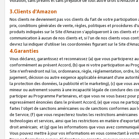
violation, sans préavis et sans préjudice de tout autre droit d’Amazo
3.Clients d’Amazon
Nos clients ne deviennent pas vos clients du fait de votre participati
prix, conditions générales de vente, règles, politiques et procédures d’u
produits indiquées sur le Site d’Amazon s’appliqueront à ces clients et
communication à aucun de nos clients et, si l’un de nos clients vous co
devrez lui indiquer d’utiliser les coordonnées figurant sur le Site d’Ama
4.Garanties
Vous déclarez, garantissez et reconnaissez (a) que vous participerez a
conformément au présent Accord, (b) que ni votre participation au Prog
Site n’enfreindront nul loi, ordonnance, règle, réglementation, ordre, li
jugement, décision ou autre exigence applicable émanant d’une autori
la protection des données, la publicité et le marketing), (c) que vous 
mineur ou autrement soumis à une incapacité légale de conclure des con
participer au Programme Partenaires, et que vous ne vous basez pour pr
expressément énoncées dans le présent Accord, (e) que vous ne particip
faites l’objet de sanctions américaines ou de sanctions conformes aux 
de Service; (f) que vous respecterez toutes les restrictions américaines
technologies et services, ainsi que les restrictions en matière d’exporta
droit américain; et (g) que les informations que vous avez communiqué
Vous pouvez mettre à jour vos informations en vous connectant à votre