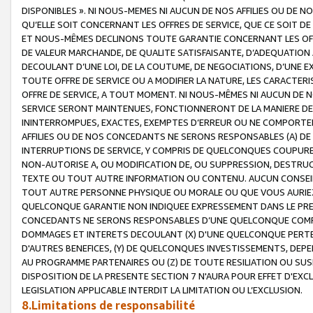
DISPONIBLES ». NI NOUS-MEMES NI AUCUN DE NOS AFFILIES OU D
QU’ELLE SOIT CONCERNANT LES OFFRES DE SERVICE, QUE CE SOIT DE
ET NOUS-MÊMES DECLINONS TOUTE GARANTIE CONCERNANT LES OFFRE
DE VALEUR MARCHANDE, DE QUALITE SATISFAISANTE, D’ADEQUATION
DECOULANT D’UNE LOI, DE LA COUTUME, DE NEGOCIATIONS, D’UNE
TOUTE OFFRE DE SERVICE OU A MODIFIER LA NATURE, LES CARACTERI
OFFRE DE SERVICE, A TOUT MOMENT. NI NOUS-MÊMES NI AUCUN DE 
SERVICE SERONT MAINTENUES, FONCTIONNERONT DE LA MANIERE DECR
ININTERROMPUES, EXACTES, EXEMPTES D’ERREUR OU NE COMPORT
AFFILIES OU DE NOS CONCEDANTS NE SERONS RESPONSABLES (A) DE
INTERRUPTIONS DE SERVICE, Y COMPRIS DE QUELCONQUES COUPURE
NON-AUTORISE A, OU MODIFICATION DE, OU SUPPRESSION, DESTRUC
TEXTE OU TOUT AUTRE INFORMATION OU CONTENU. AUCUN CONSEIL 
TOUT AUTRE PERSONNE PHYSIQUE OU MORALE OU QUE VOUS AURIEZ 
QUELCONQUE GARANTIE NON INDIQUEE EXPRESSEMENT DANS LE PRES
CONCEDANTS NE SERONS RESPONSABLES D’UNE QUELCONQUE COM
DOMMAGES ET INTERETS DECOULANT (X) D'UNE QUELCONQUE PERTE D
D'AUTRES BENEFICES, (Y) DE QUELCONQUES INVESTISSEMENTS, DEP
AU PROGRAMME PARTENAIRES OU (Z) DE TOUTE RESILIATION OU SU
DISPOSITION DE LA PRESENTE SECTION 7 N'AURA POUR EFFET D'EXC
LEGISLATION APPLICABLE INTERDIT LA LIMITATION OU L’EXCLUSION.
8.Limitations de responsabilité