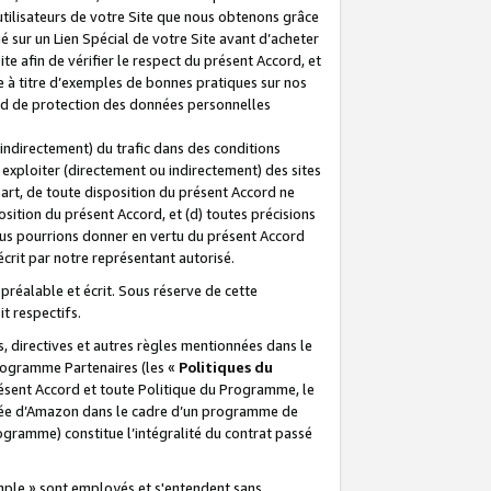
 utilisateurs de votre Site que nous obtenons grâce
é sur un Lien Spécial de votre Site avant d’acheter
te afin de vérifier le respect du présent Accord, et
te à titre d’exemples de bonnes pratiques sur nos
ord de protection des données personnelles
indirectement) du trafic dans des conditions
exploiter (directement ou indirectement) des sites
 part, de toute disposition du présent Accord ne
osition du présent Accord, et (d) toutes précisions
ous pourrions donner en vertu du présent Accord
écrit par notre représentant autorisé.
préalable et écrit. Sous réserve de cette
it respectifs.
s, directives et autres règles mentionnées dans le
programme Partenaires (les «
Politiques du
résent Accord et toute Politique du Programme, le
iliée d’Amazon dans le cadre d’un programme de
ogramme) constitue l’intégralité du contrat passé
xemple » sont employés et s'entendent sans