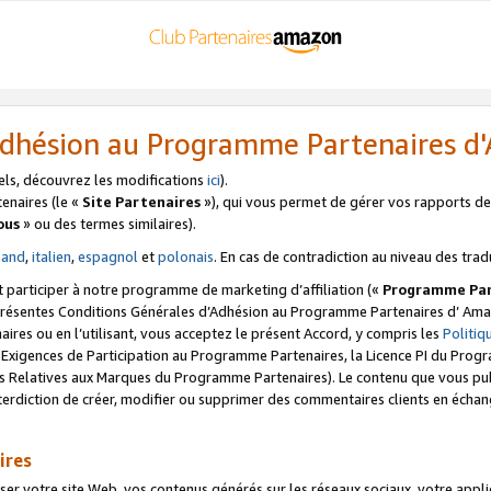
’Adhésion au Programme Partenaires 
els, découvrez les modifications
ici
).
enaires (le «
Site Partenaires
»), qui vous permet de gérer vos rapports de 
ous
» ou des termes similaires).
mand
,
italien
,
espagnol
et
polonais
. En cas de contradiction au niveau des trad
t participer à notre programme de marketing d’affiliation («
Programme Par
 présentes Conditions Générales d’Adhésion au Programme Partenaires d’ Ama
naires ou en l’utilisant, vous acceptez le présent Accord, y compris les
Politi
s Exigences de Participation au Programme Partenaires, la Licence PI du Pr
s Relatives aux Marques du Programme Partenaires). Le contenu que vous publ
erdiction de créer, modifier ou supprimer des commentaires clients en échan
ires
votre site Web, vos contenus générés sur les réseaux sociaux, votre applicati