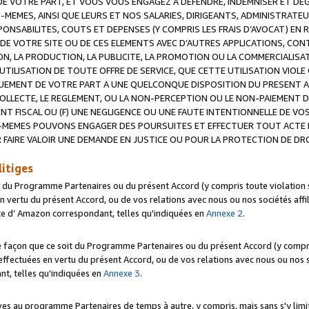
 VOTRE PART, ET VOUS VOUS ENGAGEZ A DEFENDRE, INDEMNISER ET DE
-MEMES, AINSI QUE LEURS ET NOS SALARIES, DIRIGEANTS, ADMINISTRAT
NSABILITES, COUTS ET DEPENSES (Y COMPRIS LES FRAIS D’AVOCAT) EN R
 DE VOTRE SITE OU DE CES ELEMENTS AVEC D’AUTRES APPLICATIONS, CONT
ON, LA PRODUCTION, LA PUBLICITE, LA PROMOTION OU LA COMMERCIALIS
UTILISATION DE TOUTE OFFRE DE SERVICE, QUE CETTE UTILISATION VIOL
NQUEMENT DE VOTRE PART A UNE QUELCONQUE DISPOSITION DU PRESENT 
COLLECTE, LE REGLEMENT, OU LA NON-PERCEPTION OU LE NON-PAIEMENT 
NT FISCAL OU (F) UNE NEGLIGENCE OU UNE FAUTE INTENTIONNELLE DE V
MEMES POUVONS ENGAGER DES POURSUITES ET EFFECTUER TOUT ACTE 
 FAIRE VALOIR UNE DEMANDE EN JUSTICE OU POUR LA PROTECTION DE DR
litiges
t du Programme Partenaires ou du présent Accord (y compris toute violation
 vertu du présent Accord, ou de vos relations avec nous ou nos sociétés affili
ite d’ Amazon correspondant, telles qu'indiquées en
Annexe 2
.
e façon que ce soit du Programme Partenaires ou du présent Accord (y compr
ffectuées en vertu du présent Accord, ou de vos relations avec nous ou nos soc
nt, telles qu'indiquées en
Annexe 3
.
 au programme Partenaires de temps à autre, y compris, mais sans s'y limite