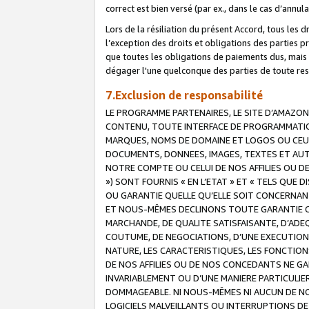
correct est bien versé (par ex., dans le cas d’annul
Lors de la résiliation du présent Accord, tous les 
l’exception des droits et obligations des parties p
que toutes les obligations de paiements dus, mais no
dégager l'une quelconque des parties de toute resp
7.Exclusion de responsabilité
LE PROGRAMME PARTENAIRES, LE SITE D’AMAZON
CONTENU, TOUTE INTERFACE DE PROGRAMMATION
MARQUES, NOMS DE DOMAINE ET LOGOS OU CEUX 
DOCUMENTS, DONNEES, IMAGES, TEXTES ET AUT
NOTRE COMPTE OU CELUI DE NOS AFFILIES OU 
») SONT FOURNIS « EN L’ETAT » ET « TELS QU
OU GARANTIE QUELLE QU’ELLE SOIT CONCERNANT 
ET NOUS-MÊMES DECLINONS TOUTE GARANTIE CON
MARCHANDE, DE QUALITE SATISFAISANTE, D’ADE
COUTUME, DE NEGOCIATIONS, D’UNE EXECUTION
NATURE, LES CARACTERISTIQUES, LES FONCTION
DE NOS AFFILIES OU DE NOS CONCEDANTS NE G
INVARIABLEMENT OU D’UNE MANIERE PARTICULI
DOMMAGEABLE. NI NOUS-MÊMES NI AUCUN DE NO
LOGICIELS MALVEILLANTS OU INTERRUPTIONS D