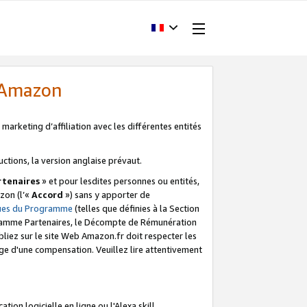
d'Amazon
marketing d’affiliation avec les différentes entités
uctions, la version anglaise prévaut.
tenaires
» et pour lesdites personnes ou entités,
zon (l’«
Accord
») sans y apporter de
ques du Programme
(telles que définies à la Section
ogramme Partenaires, le Décompte de Rémunération
iez sur le site Web Amazon.fr doit respecter les
ge d'une compensation. Veuillez lire attentivement
on logicielle en ligne ou l'Alexa skill