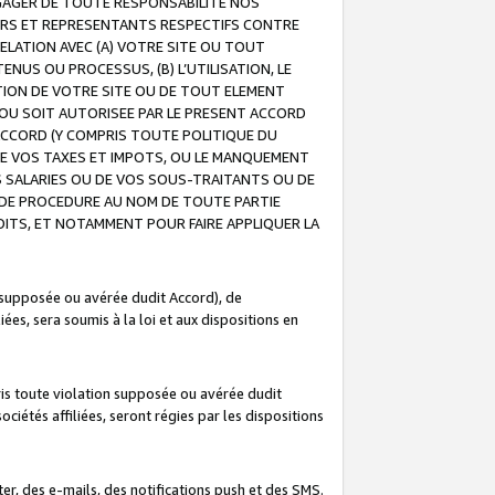
GAGER DE TOUTE RESPONSABILITE NOS
EURS ET REPRESENTANTS RESPECTIFS CONTRE
ELATION AVEC (A) VOTRE SITE OU TOUT
ENUS OU PROCESSUS, (B) L’UTILISATION, LE
ATION DE VOTRE SITE OU DE TOUT ELEMENT
E OU SOIT AUTORISEE PAR LE PRESENT ACCORD
ACCORD (Y COMPRIS TOUTE POLITIQUE DU
DE VOS TAXES ET IMPOTS, OU LE MANQUEMENT
OS SALARIES OU DE VOS SOUS-TRAITANTS OU DE
DE PROCEDURE AU NOM DE TOUTE PARTIE
OITS, ET NOTAMMENT POUR FAIRE APPLIQUER LA
 supposée ou avérée dudit Accord), de
ées, sera soumis à la loi et aux dispositions en
is toute violation supposée ou avérée dudit
iétés affiliées, seront régies par les dispositions
r, des e-mails, des notifications push et des SMS.