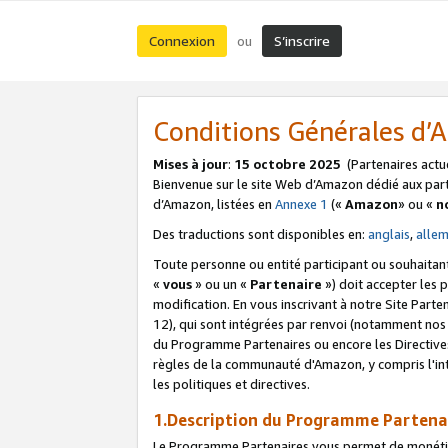
Connexion
S’inscrire
ou
Conditions Générales d
Mises à jour
:
15 octobre 2025
(Partenaires actu
Bienvenue sur le site Web d’Amazon dédié aux part
d’Amazon, listées en
Annexe 1
(«
Amazon
» ou «
n
Des traductions sont disponibles en:
anglais
,
alle
Toute personne ou entité participant ou souhaitan
«
vous
» ou un «
Partenaire
») doit accepter les
modification. En vous inscrivant à notre Site Parte
12), qui sont intégrées par renvoi (notamment no
du Programme Partenaires ou encore les Directive
règles de la communauté d'Amazon, y compris l'int
les politiques et directives.
1.Description du Programme Partena
Le Programme Partenaires vous permet de monétiser 