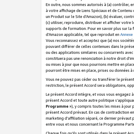
En outre, nous sommes autorisés à (a) contrôler, en
à votre affichage de Liens Spéciaux et de Contenu d
un Produit sur le Site d’Amazon), (b) évaluer, contr
(c) utiliser, reproduire, distribuer et afficher vo
supports de formation. Pour en savoir plus sur la
d’Amazon applicable, tel que reproduit en
Annexe
Vous reconnaissez et acceptez que (a) nos sociétés
pouvant différer de celles contenues dans le prése
ou des applications similaires ou concurrents avec 
constituera pas une renonciation à notre droit d’im
ou mises à jour que nous pourrions mettre en pla
pourront être mises en place, prises ou données à n
Vous ne pouvez pas céder ou transférer le présent 
restriction, le présent Accord sera obligatoire, op
Le présent Accord intègre, et vous vous engagez à r
présent Accord et toute autre politique s’appliqu
Programme
»), y compris toutes les mises à jour
présent Accord prévaut. En cas de contradiction e
marketing d’affiliation séparé, ce dernier prévaut
entre vous et nous concernant le Programme Partena
Chaque fois qu’ils sont utilisés dans le présent Ac