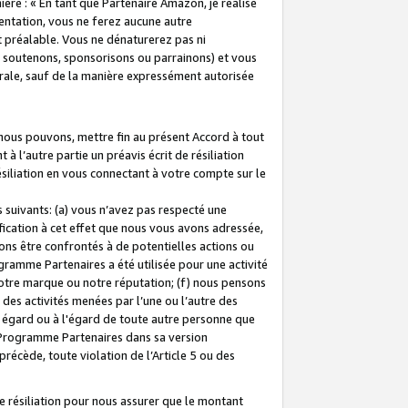
ière : « En tant que Partenaire Amazon, je réalise
mentation, vous ne ferez aucune autre
 préalable. Vous ne dénaturerez pas ni
s soutenons, sponsorisons ou parrainons) et vous
orale, sauf de la manière expressément autorisée
 nous pouvons, mettre fin au présent Accord à tout
à l’autre partie un préavis écrit de résiliation
ésiliation en vous connectant à votre compte sur le
 suivants: (a) vous n’avez pas respecté une
fication à cet effet que nous vous avons adressée,
ns être confrontés à de potentielles actions ou
gramme Partenaires a été utilisée pour une activité
notre marque ou notre réputation; (f) nous pensons
des activités menées par l’une ou l’autre des
 égard ou à l'égard de toute autre personne que
u Programme Partenaires dans sa version
 précède, toute violation de l’Article 5 ou des
 résiliation pour nous assurer que le montant