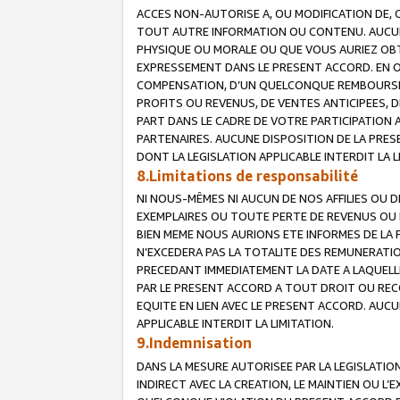
ACCES NON-AUTORISE A, OU MODIFICATION DE, 
TOUT AUTRE INFORMATION OU CONTENU. AUCUN
PHYSIQUE OU MORALE OU QUE VOUS AURIEZ OBT
EXPRESSEMENT DANS LE PRESENT ACCORD. EN 
COMPENSATION, D’UN QUELCONQUE REMBOURSE
PROFITS OU REVENUS, DE VENTES ANTICIPEES, 
PART DANS LE CADRE DE VOTRE PARTICIPATION
PARTENAIRES. AUCUNE DISPOSITION DE LA PRES
DONT LA LEGISLATION APPLICABLE INTERDIT LA L
8.Limitations de responsabilité
NI NOUS-MÊMES NI AUCUN DE NOS AFFILIES OU
EXEMPLAIRES OU TOUTE PERTE DE REVENUS OU 
BIEN MEME NOUS AURIONS ETE INFORMES DE LA 
N’EXCEDERA PAS LA TOTALITE DES REMUNERATI
PRECEDANT IMMEDIATEMENT LA DATE A LAQUELLE
PAR LE PRESENT ACCORD A TOUT DROIT OU REC
EQUITE EN LIEN AVEC LE PRESENT ACCORD. AUC
APPLICABLE INTERDIT LA LIMITATION.
9.Indemnisation
DANS LA MESURE AUTORISEE PAR LA LEGISLATI
INDIRECT AVEC LA CREATION, LE MAINTIEN OU L