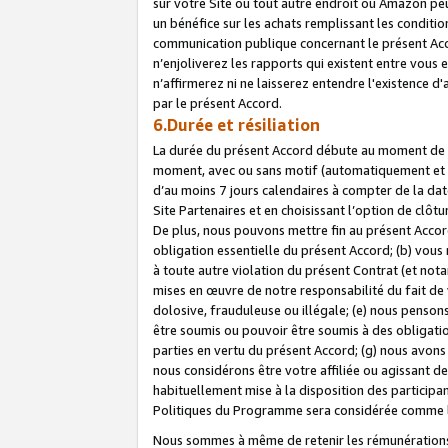
sur votre Site ou tout autre endroit où Amazon peut
un bénéfice sur les achats remplissant les conditio
communication publique concernant le présent Acco
n’enjoliverez les rapports qui existent entre vou
n’affirmerez ni ne laisserez entendre l'existence 
par le présent Accord.
6.Durée et résiliation
La durée du présent Accord débute au moment de vo
moment, avec ou sans motif (automatiquement et sans
d’au moins 7 jours calendaires à compter de la dat
Site Partenaires et en choisissant l’option de clô
De plus, nous pouvons mettre fin au présent Accord
obligation essentielle du présent Accord; (b) vous
à toute autre violation du présent Contrat (et no
mises en œuvre de notre responsabilité du fait de 
dolosive, frauduleuse ou illégale; (e) nous penso
être soumis ou pouvoir être soumis à des obligati
parties en vertu du présent Accord; (g) nous avon
nous considérons être votre affiliée ou agissant 
habituellement mise à la disposition des participants
Politiques du Programme sera considérée comme la 
Nous sommes à même de retenir les rémunérations 