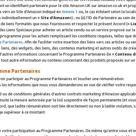
ant un identifiant partenaire pour le site Amazon UK sur amazon.co.uk et pro
ens vers un Site d’Amazon indiqué en
Annexe 1
ou, le cas échéant selon la local
s individuellement un «
Site d’Amazon
») ; ou (ii) l'ID de Partenaire au sein de
 de liens formatés que nous fournissons et respecter le présent Accord («
Li
 des Liens Spéciaux pour acheter un article vendu ou un service proposé sur l
rogramme pour les achats remplissant les conditions requises, telles que dét
 Partenaires
. Afin de faciliter votre insertion des liens vers ces articles ou
liens, des widgets, des liens, des contenus marketing et autres outils de cré
ue d’autres informations concernant le Programme Partenaires (le «
Contenu d
 tout autre information ou contenu concernant des produits proposés sur un s
amme Partenaires
oir participer au Programme Partenaires et toucher une rémunération.
les informations que nous vous demanderons en vue de vérifier votre respe
d ou de conditions générales d’autres contrats marketing d’Amazon applicable
 toute la mesure autorisée par la loi) suspendre de façon permanente (et vou
d, que ladite rémunération soit liée directement ou non à ladite violation, s
e supérieur à ce montant.
de votre participation au Programme Partenaires. De même qu’entre vous et nou