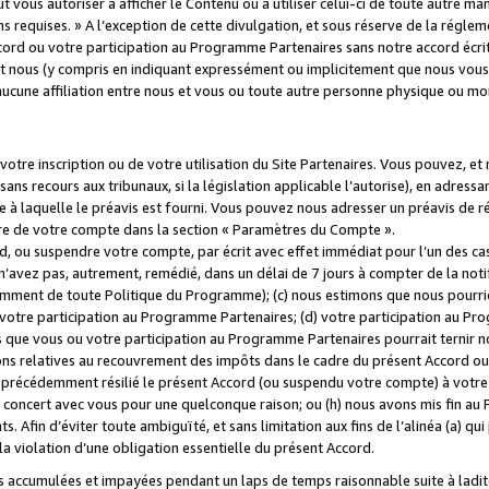
 vous autoriser à afficher le Contenu ou à utiliser celui-ci de toute autre man
ns requises. » A l’exception de cette divulgation, et sous réserve de la régle
rd ou votre participation au Programme Partenaires sans notre accord écrit
s et nous (y compris en indiquant expressément ou implicitement que nous vou
d'aucune affiliation entre nous et vous ou toute autre personne physique ou m
tre inscription ou de votre utilisation du Site Partenaires. Vous pouvez, et
 recours aux tribunaux, si la législation applicable l’autorise), en adressant 
e à laquelle le préavis est fourni. Vous pouvez nous adresser un préavis de r
ture de votre compte dans la section « Paramètres du Compte ».
, ou suspendre votre compte, par écrit avec effet immédiat pour l’un des cas
 n’avez pas, autrement, remédié, dans un délai de 7 jours à compter de la noti
tamment de toute Politique du Programme); (c) nous estimons que nous pourrio
votre participation au Programme Partenaires; (d) votre participation au Pro
ns que vous ou votre participation au Programme Partenaires pourrait ternir 
ons relatives au recouvrement des impôts dans le cadre du présent Accord ou 
s précédemment résilié le présent Accord (ou suspendu votre compte) à votre
de concert avec vous pour une quelconque raison; ou (h) nous avons mis fin a
. Afin d’éviter toute ambiguïté, et sans limitation aux fins de l’alinéa (a) qui
violation d’une obligation essentielle du présent Accord.
accumulées et impayées pendant un laps de temps raisonnable suite à ladite