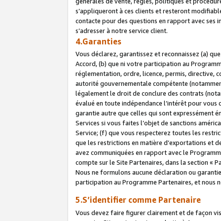
générales de vente, règles, politiques et procédure
s’appliqueront à ces clients et resteront modifiabl
contacte pour des questions en rapport avec ses in
s’adresser à notre service client.
4.Garanties
Vous déclarez, garantissez et reconnaissez (a) qu
Accord, (b) que ni votre participation au Programme
réglementation, ordre, licence, permis, directive,
autorité gouvernementale compétente (notamment le
légalement le droit de conclure des contrats (not
évalué en toute indépendance l’intérêt pour vous 
garantie autre que celles qui sont expressément én
Services si vous faites l’objet de sanctions amér
Service; (f) que vous respecterez toutes les restri
que les restrictions en matière d’exportations et d
avez communiquées en rapport avec le Programme P
compte sur le Site Partenaires, dans la section «
Nous ne formulons aucune déclaration ou garantie
participation au Programme Partenaires, et nous n
5.S’identifier comme Partenaire
Vous devez faire figurer clairement et de façon vi