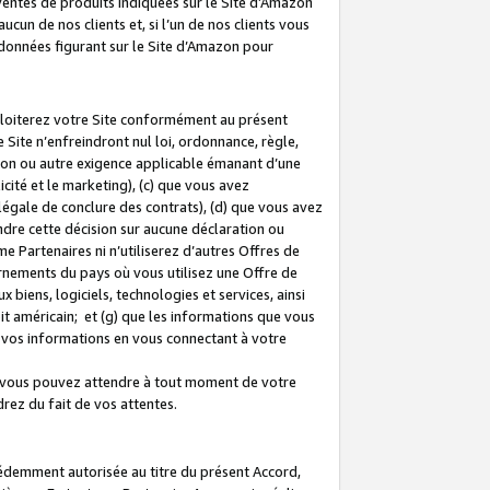
 ventes de produits indiquées sur le Site d’Amazon
cun de nos clients et, si l’un de nos clients vous
rdonnées figurant sur le Site d’Amazon pour
ploiterez votre Site conformément au présent
 Site n’enfreindront nul loi, ordonnance, règle,
ision ou autre exigence applicable émanant d’une
ité et le marketing), (c) que vous avez
égale de conclure des contrats), (d) que vous avez
dre cette décision sur aucune déclaration ou
 Partenaires ni n’utiliserez d’autres Offres de
ernements du pays où vous utilisez une Offre de
 biens, logiciels, technologies et services, ainsi
oit américain; et (g) que les informations que vous
vos informations en vous connectant à votre
e vous pouvez attendre à tout moment de votre
rez du fait de vos attentes.
cédemment autorisée au titre du présent Accord,