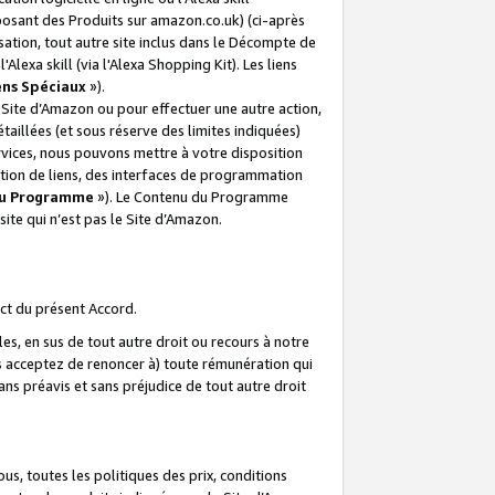
posant des Produits sur amazon.co.uk) (ci-après
isation, tout autre site inclus dans le Décompte de
 l'Alexa skill (via l'Alexa Shopping Kit). Les liens
ens Spéciaux
»).
e Site d’Amazon ou pour effectuer une autre action,
aillées (et sous réserve des limites indiquées)
 services, nous pouvons mettre à votre disposition
ation de liens, des interfaces de programmation
u Programme
»). Le Contenu du Programme
ite qui n’est pas le Site d’Amazon.
ct du présent Accord.
s, en sus de tout autre droit ou recours à notre
s acceptez de renoncer à) toute rémunération qui
ans préavis et sans préjudice de tout autre droit
s, toutes les politiques des prix, conditions