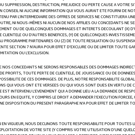
OU SUPPRESSION, DESTRUCTION, PREJUDICE OU PERTE CAUSE A VOTRE SI
 CONSEIL NI AUCUNE INFORMATION QUI VOUS AURAIT ETE FOURNI DE N
ENU PAR L’INTERMEDIAIRE DES OFFRES DE SERVICES NE CONSTITUERA U
OUTRE, NI NOUS-MÊMES NI AUCUN DE NOS AFFILIES OU CONCEDANTS NE
MENT OU DE QUELCONQUES DOMMAGES ET INTERETS DECOULANT (X) D'
DE CLIENTELE OU D'AUTRES BENEFICES, (Y) DE QUELCONQUES INVESTISS
 AU PROGRAMME PARTENAIRES OU (Z) DE TOUTE RESILIATION OU SUSPENS
ENTE SECTION 7 N'AURA POUR EFFET D'EXCLURE OU DE LIMITER TOUTE G
IMITATION OU L’EXCLUSION.
 DE NOS CONCEDANTS NE SERONS RESPONSABLES DES DOMMAGES INDIRECTS
DE PROFITS, TOUTE PERTE DE CLIENTELE, DE JOUISSANCE OU DE DONNEE
POSSIBILITE DE CES DOMMAGES. DE PLUS, NOTRE RESPONSABILITE GLOBA
ONS QUI VOUS ONT ETE VERSEES OU QUI VOUS SONT DUES EN VERTU DE
 EST INTERVENU L’EVENEMENT QUI A DONNE LIEU A LA DEMANDE DE RESP
OURS EN EQUITE, Y COMPRIS LE DROIT A DEMANDER l'EXECUTION FORCEE
UNE DISPOSITION DU PRESENT PARAGRAPHE N'A POUR EFFET DE LIMITER T
ON EN VIGUEUR, NOUS DECLINONS TOUTE RESPONSABILITE POUR TOUTES 
’EXPLOITATION DE VOTRE SITE (Y COMPRIS VOTRE UTILISATION D'UNE QUE