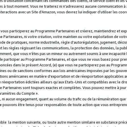
s d’utilisation concernant les commandes des clients, le service client et les
es à tout moment. Vous ne traiterez ni n'adresserez aucune communication à au
teractions avec un Site d’Amazon, vous devrez lui indiquer d’utiliser les coo
e vous participerez au Programme Partenaires et créerez, maintiendrez et ex
 Partenaires, ni votre création, votre maintien ou votre exploitation de votre
 code de pratiques, norme industrielle, règle d’autorégulation, jugement, déc
s règles régissant les communications, la protection des données, la public
amment, que vous n’êtes pas un mineur ou autrement soumis à une incapacité l
de participer au Programme Partenaires, et que vous ne vous basez pour pren
oncées dans le présent Accord, (e) que vous ne participerez pas au Programme
icaines ou de sanctions conformes aux lois américaines imposées par les gouv
ctions américaines en matière d’exportation et de réexportation applicables aux
e réexportation édictées ailleurs qu’aux Etats-Unis et compatibles avec le dr
artenaires sont toujours exactes et complètes. Vous pouvez mettre à jour 
 Paramètres du Compte ».
, ni aucun engagement, quant au volume du trafic ou de la rémunération qu
e pouvons être tenus pour responsables de toute action que vous entreprend
sible la mention suivante, ou toute autre mention similaire en substance pré