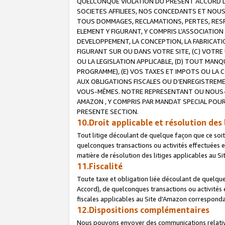
QUELCONQUE VIOLATION DU PRESENT ACCORD DE
SOCIETES AFFILIEES, NOS CONCEDANTS ET NOUS
TOUS DOMMAGES, RECLAMATIONS, PERTES, RESPO
ELEMENT Y FIGURANT, Y COMPRIS L’ASSOCIATION
DEVELOPPEMENT, LA CONCEPTION, LA FABRICATI
FIGURANT SUR OU DANS VOTRE SITE, (C) VOTRE 
OU LA LEGISLATION APPLICABLE, (D) TOUT MA
PROGRAMME), (E) VOS TAXES ET IMPOTS OU LA 
AUX OBLIGATIONS FISCALES OU D’ENREGISTREME
VOUS-MÊMES. NOTRE REPRESENTANT OU NOUS-
AMAZON , Y COMPRIS PAR MANDAT SPECIAL POUR
PRESENTE SECTION.
10.Droit applicable et résolution des 
Tout litige découlant de quelque façon que ce soi
quelconques transactions ou activités effectuées en
matière de résolution des litiges applicables au S
11.Fiscalité
Toute taxe et obligation liée découlant de quelqu
Accord), de quelconques transactions ou activités e
fiscales applicables au Site d’Amazon corresponda
12.Dispositions complémentaires
Nous pouvons envoyer des communications relatives