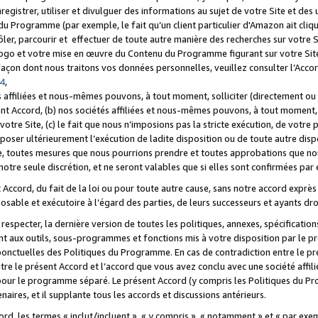
registrer, utiliser et divulguer des informations au sujet de votre Site et des
u Programme (par exemple, le fait qu’un client particulier d'Amazon ait cliqu
ôler, parcourir et effectuer de toute autre manière des recherches sur votre Si
tre logo et votre mise en œuvre du Contenu du Programme figurant sur votre Si
 façon dont nous traitons vos données personnelles, veuillez consulter l’Acc
 4
,
 affiliées et nous-mêmes pouvons, à tout moment, solliciter (directement ou 
nt Accord, (b) nos sociétés affiliées et nous-mêmes pouvons, à tout moment, 
votre Site, (c) le fait que nous n’imposions pas la stricte exécution, de votre
poser ultérieurement l’exécution de ladite disposition ou de toute autre disp
ce, toutes mesures que nous pourrions prendre et toutes approbations que n
otre seule discrétion, et ne seront valables que si elles sont confirmées par 
Accord, du fait de la loi ou pour toute autre cause, sans notre accord exprès 
posable et exécutoire à l’égard des parties, de leurs successeurs et ayants dro
especter, la dernière version de toutes les politiques, annexes, spécification
ant aux outils, sous-programmes et fonctions mis à votre disposition par le 
 ponctuelles des Politiques du Programme. En cas de contradiction entre le p
ntre le présent Accord et l’accord que vous avez conclu avec une société aff
 pour le programme séparé. Le présent Accord (y compris les Politiques du Pr
ires, et il supplante tous les accords et discussions antérieurs.
cord, les termes « inclut/incluent », « y compris », « notamment » et « par e