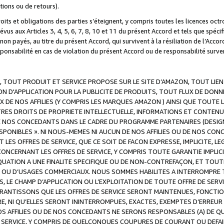
ations ou de retours).
droits et obligations des parties s’éteignent, y compris toutes les licences oc
révus aux Articles 3, 4, 5, 6, 7, 8, 10 et 11 du présent Accord et tels que sp
n payés, au titre du présent Accord, qui survivent à la résiliation de l’Accord
onsabilité en cas de violation du présent Accord ou de responsabilité survenu
, TOUT PRODUIT ET SERVICE PROPOSE SUR LE SITE D’AMAZON, TOUT LIEN
 D'APPLICATION POUR LA PUBLICITE DE PRODUITS, TOUT FLUX DE DONN
DE NOS AFFILIES (Y COMPRIS LES MARQUES AMAZON ) AINSI QUE TOUTE L
RES DROITS DE PROPRIETE INTELLECTUELLE, INFORMATIONS ET CONTENU
DE NOS CONCEDANTS DANS LE CADRE DU PROGRAMME PARTENAIRES (DESIG
E DISPONIBLES ». NI NOUS-MEMES NI AUCUN DE NOS AFFILIES OU DE NOS
LES OFFRES DE SERVICE, QUE CE SOIT DE FACON EXPRESSE, IMPLICITE, L
CERNANT LES OFFRES DE SERVICE, Y COMPRIS TOUTE GARANTIE IMPLICIT
QUATION A UNE FINALITE SPECIFIQUE OU DE NON-CONTREFAÇON, ET TOUTE
 OU D’USAGES COMMERCIAUX. NOUS SOMMES HABILITES A INTERROMPRE TO
S, LE CHAMP D’APPLICATION OU L’EXPLOITATION DE TOUTE OFFRE DE SER
ARANTISSONS QUE LES OFFRES DE SERVICE SERONT MAINTENUES, FONCTIO
ERE, NI QU’ELLES SERONT ININTERROMPUES, EXACTES, EXEMPTES D’ER
S AFFILIES OU DE NOS CONCEDANTS NE SERONS RESPONSABLES (A) DE QU
E SERVICE, Y COMPRIS DE QUELCONQUES COUPURES DE COURANT OU DEFAI