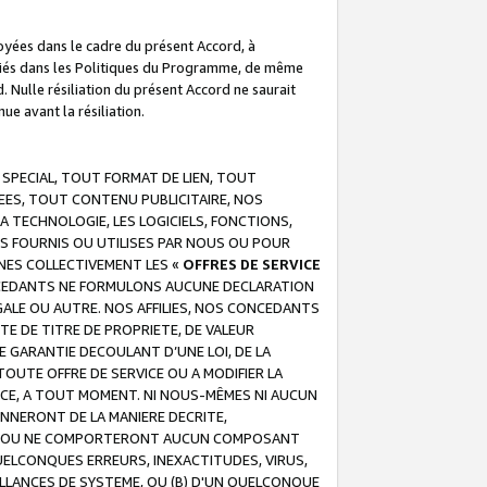
troyées dans le cadre du présent Accord, à
écifiés dans les Politiques du Programme, de même
. Nulle résiliation du présent Accord ne saurait
e avant la résiliation.
 SPECIAL, TOUT FORMAT DE LIEN, TOUT
EES, TOUT CONTENU PUBLICITAIRE, NOS
A TECHNOLOGIE, LES LOGICIELS, FONCTIONS,
S FOURNIS OU UTILISES PAR NOUS OU POUR
NES COLLECTIVEMENT LES «
OFFRES DE SERVICE
 CONCEDANTS NE FORMULONS AUCUNE DECLARATION
EGALE OU AUTRE. NOS AFFILIES, NOS CONCEDANTS
E DE TITRE DE PROPRIETE, DE VALEUR
 GARANTIE DECOULANT D’UNE LOI, DE LA
UTE OFFRE DE SERVICE OU A MODIFIER LA
VICE, A TOUT MOMENT. NI NOUS-MÊMES NI AUCUN
NNERONT DE LA MANIERE DECRITE,
REUR OU NE COMPORTERONT AUCUN COMPOSANT
ELCONQUES ERREURS, INEXACTITUDES, VIRUS,
LLANCES DE SYSTEME, OU (B) D'UN QUELCONQUE