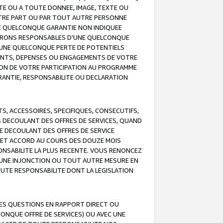
TE OU A TOUTE DONNEE, IMAGE, TEXTE OU
OTRE PART OU PAR TOUT AUTRE PERSONNE
NE QUELCONQUE GARANTIE NON INDIQUEE
 SERONS RESPONSABLES D’UNE QUELCONQUE
UNE QUELCONQUE PERTE DE POTENTIELS
EMENTS, DEPENSES OU ENGAGEMENTS DE VOTRE
ION DE VOTRE PARTICIPATION AU PROGRAMME
ARANTIE, RESPONSABILITE OU DECLARATION
, ACCESSOIRES, SPECIFIQUES, CONSECUTIFS,
S DECOULANT DES OFFRES DE SERVICES, QUAND
LE DECOULANT DES OFFRES DE SERVICE
 CET ACCORD AU COURS DES DOUZE MOIS
ONSABILITE LA PLUS RECENTE. VOUS RENONCEZ
, UNE INJONCTION OU TOUT AUTRE MESURE EN
OUTE RESPONSABILITE DONT LA LEGISLATION
LES QUESTIONS EN RAPPORT DIRECT OU
LCONQUE OFFRE DE SERVICES) OU AVEC UNE