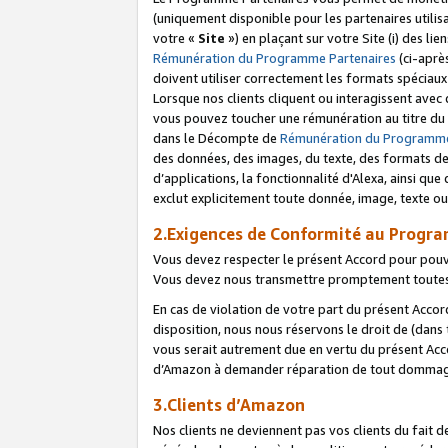
(uniquement disponible pour les partenaires utilis
votre «
Site
») en plaçant sur votre Site (i) des li
Rémunération du Programme Partenaires
(ci-aprè
doivent utiliser correctement les formats spéciaux
Lorsque nos clients cliquent ou interagissent avec
vous pouvez toucher une rémunération au titre du p
dans le Décompte de
Rémunération du Programme
des données, des images, du texte, des formats de 
d’applications, la fonctionnalité d'Alexa, ainsi q
exclut explicitement toute donnée, image, texte ou
2.Exigences de Conformité au Progr
Vous devez respecter le présent Accord pour pouv
Vous devez nous transmettre promptement toutes 
En cas de violation de votre part du présent Accor
disposition, nous nous réservons le droit de (dans
vous serait autrement due en vertu du présent Accor
d’Amazon à demander réparation de tout dommag
3.Clients d’Amazon
Nos clients ne deviennent pas vos clients du fait 