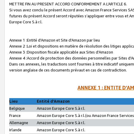
METTRE FIN AU PRESENT ACCORD CONFORMEMENT A L’ARTICLE 6.
Si vous avez conclu le présent Accord avec Amazon France Services SAS 
futures du présent Accord seront réputées s’appliquer entre vous et 
Europe Core S.à r.l.
Annexe 1 :Entité d’Amazon et Site d’Amazon par lieu
Annexe 2 :Loi et dispositions en matière de résolution des litiges appli
Annexe 3 :Disposition fiscale applicable aux Sites d’Amazon
Annexe 4 :Accord de protection des données personnelles par Sites d
Dans ces annexes, les traductions sont fournies à titre indicatif uniquem
version anglaise de ces documents prévaut en cas de contradiction.
ANNEXE 1 : ENTITE D’A
Lieu
Entité d’Amazon
Belgique
Amazon Europe Core S.à r.l.
France
Amazon Europe Core S.à r.l.(ou Amazon France Services 
Allemagne
Amazon Europe Core S.à r.l.
Irlande
Amazon Europe Core S.à r.l.