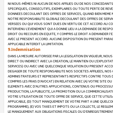
NI NOUS-MÊMES NI AUCUN DE NOS AFFILIES OU DE NOS CONCEDANT
SPECIFIQUES, CONSECUTIFS, EXEMPLAIRES OU TOUTE PERTE DE REVE
DONNEES DECOULANT DES OFFRES DE SERVICES, QUAND BIEN MEME N
NOTRE RESPONSABILITE GLOBALE DECOULANT DES OFFRES DE SERVI
VERSEES OU QUI VOUS SONT DUES EN VERTU DE CET ACCORD AU CO
INTERVENU L’EVENEMENT QUI A DONNE LIEU A LA DEMANDE DE RESP
DROIT OU RECOURS EN EQUITE, Y COMPRIS LE DROIT A DEMANDER l'
AVEC LE PRESENT ACCORD. AUCUNE DISPOSITION DU PRESENT PARAG
APPLICABLE INTERDIT LA LIMITATION.
9.Indemnisation
DANS LA MESURE AUTORISEE PAR LA LEGISLATION EN VIGUEUR, NO
DIRECT OU INDIRECT AVEC LA CREATION, LE MAINTIEN OU L’EXPLOIT
SERVICES) OU AVEC UNE QUELCONQUE VIOLATION DU PRESENT ACCO
DEGAGER DE TOUTE RESPONSABILITE NOS SOCIETES AFFILIEES, NOS 
ADMINISTRATEURS ET REPRESENTANTS RESPECTIFS CONTRE TOUS D
COMPRIS LES FRAIS D’AVOCAT) EN RELATION AVEC (A) VOTRE SITE O
ELEMENTS AVEC D’AUTRES APPLICATIONS, CONTENUS OU PROCESSUS, (
PRODUCTION, LA PUBLICITE, LA PROMOTION OU LA COMMERCIALISAT
VOTRE UTILISATION DE TOUTE OFFRE DE SERVICE, QUE CETTE UTILI
APPLICABLE, (D) TOUT MANQUEMENT DE VOTRE PART A UNE QUELCO
PROGRAMME), (E) VOS TAXES ET IMPOTS OU LA COLLECTE, LE REGLE
LE MANQUEMENT AUX OBLIGATIONS FISCALES OU D’ENREGISTREMENT 