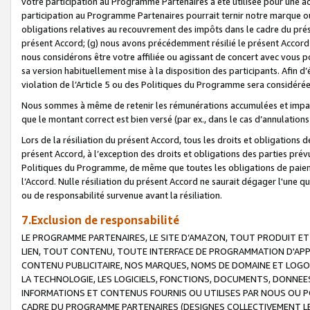
votre participation au Programme Partenaires a été utilisée pour une ac
participation au Programme Partenaires pourrait ternir notre marque ou
obligations relatives au recouvrement des impôts dans le cadre du prése
présent Accord; (g) nous avons précédemment résilié le présent Accord
nous considérons être votre affiliée ou agissant de concert avec vous 
sa version habituellement mise à la disposition des participants. Afin d’é
violation de l’Article 5 ou des Politiques du Programme sera considéré
Nous sommes à même de retenir les rémunérations accumulées et impayée
que le montant correct est bien versé (par ex., dans le cas d’annulations
Lors de la résiliation du présent Accord, tous les droits et obligations 
présent Accord, à l’exception des droits et obligations des parties prévus
Politiques du Programme, de même que toutes les obligations de paiement
l’Accord. Nulle résiliation du présent Accord ne saurait dégager l'une 
ou de responsabilité survenue avant la résiliation.
7.Exclusion de responsabilité
LE PROGRAMME PARTENAIRES, LE SITE D’AMAZON, TOUT PRODUIT ET 
LIEN, TOUT CONTENU, TOUTE INTERFACE DE PROGRAMMATION D'APP
CONTENU PUBLICITAIRE, NOS MARQUES, NOMS DE DOMAINE ET LOGOS
LA TECHNOLOGIE, LES LOGICIELS, FONCTIONS, DOCUMENTS, DONNEES
INFORMATIONS ET CONTENUS FOURNIS OU UTILISES PAR NOUS OU P
CADRE DU PROGRAMME PARTENAIRES (DESIGNES COLLECTIVEMENT LE