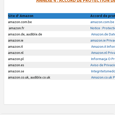
ANNEXE 4 : ACCORD DE PROTECTION 
Site d’ Amazon
Accord de pro
amazon.com.be
amazon.com.be 
amazon.fr
Notice : Protect
amazon.de, audible.de
Amazon.de Date
amazon.ie
amazon.ie Priva
amazon.it
Amazon.it Infor
amazon.nl
Amazon.nl Priva
amazon.pl
Informacja O P
amazon.es
Aviso de Privac
amazon.se
Integritetsmed
amazon.co.uk, audible.co.uk
Amazon.co.uk Pr