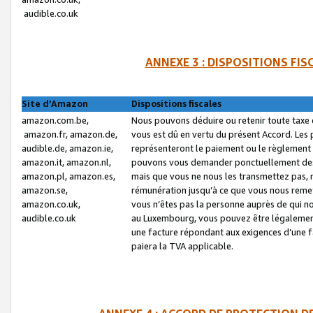
audible.co.uk
ANNEXE 3 : DISPOSITIONS FI
Site d’Amazon
Dispositions fiscales
amazon.com.be,
Nous pouvons déduire ou retenir toute taxe 
amazon.fr, amazon.de,
vous est dû en vertu du présent Accord. Les 
audible.de, amazon.ie,
représenteront le paiement ou le règlement 
amazon.it, amazon.nl,
pouvons vous demander ponctuellement des r
amazon.pl, amazon.es,
mais que vous ne nous les transmettez pas, n
amazon.se,
rémunération jusqu’à ce que vous nous reme
amazon.co.uk,
vous n’êtes pas la personne auprès de qui no
audible.co.uk
au Luxembourg, vous pouvez être légalement 
une facture répondant aux exigences d’une 
paiera la TVA applicable.