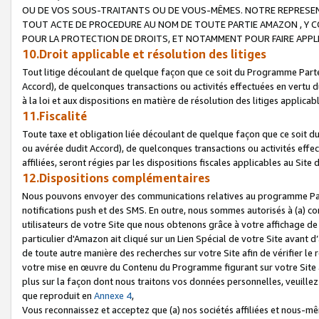
OU DE VOS SOUS-TRAITANTS OU DE VOUS-MÊMES. NOTRE REPRES
TOUT ACTE DE PROCEDURE AU NOM DE TOUTE PARTIE AMAZON , Y CO
POUR LA PROTECTION DE DROITS, ET NOTAMMENT POUR FAIRE APPL
10.Droit applicable et résolution des litiges
Tout litige découlant de quelque façon que ce soit du Programme Parte
Accord), de quelconques transactions ou activités effectuées en vertu d
à la loi et aux dispositions en matière de résolution des litiges applic
11.Fiscalité
Toute taxe et obligation liée découlant de quelque façon que ce soit 
ou avérée dudit Accord), de quelconques transactions ou activités effe
affiliées, seront régies par les dispositions fiscales applicables au Si
12.Dispositions complémentaires
Nous pouvons envoyer des communications relatives au programme Parten
notifications push et des SMS. En outre, nous sommes autorisés à (a) cont
utilisateurs de votre Site que nous obtenons grâce à votre affichage de
particulier d'Amazon ait cliqué sur un Lien Spécial de votre Site avant d
de toute autre manière des recherches sur votre Site afin de vérifier le re
votre mise en œuvre du Contenu du Programme figurant sur votre Site à
plus sur la façon dont nous traitons vos données personnelles, veuille
que reproduit en
Annexe 4
,
Vous reconnaissez et acceptez que (a) nos sociétés affiliées et nous-m