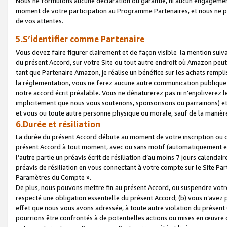
Nous ne formulons aucune déclaration ou garantie, ni aucun engagemen
moment de votre participation au Programme Partenaires, et nous ne p
de vos attentes.
5.S’identifier comme Partenaire
Vous devez faire figurer clairement et de façon visible la mention sui
du présent Accord, sur votre Site ou tout autre endroit où Amazon peut vo
tant que Partenaire Amazon, je réalise un bénéfice sur les achats remplis
la réglementation, vous ne ferez aucune autre communication publique
notre accord écrit préalable. Vous ne dénaturerez pas ni n’enjoliverez 
implicitement que nous vous soutenons, sponsorisons ou parrainons) et v
et vous ou toute autre personne physique ou morale, sauf de la manièr
6.Durée et résiliation
La durée du présent Accord débute au moment de votre inscription ou de
présent Accord à tout moment, avec ou sans motif (automatiquement et sa
l’autre partie un préavis écrit de résiliation d’au moins 7 jours calenda
préavis de résiliation en vous connectant à votre compte sur le Site Par
Paramètres du Compte ».
De plus, nous pouvons mettre fin au présent Accord, ou suspendre votre 
respecté une obligation essentielle du présent Accord; (b) vous n’avez p
effet que nous vous avons adressée, à toute autre violation du présen
pourrions être confrontés à de potentielles actions ou mises en œuvre 