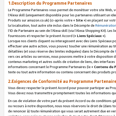
1.Description du Programme Partenaires
Le Programme Partenaires vous permet de monétiser votre site Web, vos 
l'Alexa skill (uniquement disponible pour les partenaires utilisant un 
Produits sur amazon.co.uk) (ci-après votre «
Site
») en plaçant sur votr
la localisation, tout autre site inclus dans le Décompte de
Rémunération
l'ID de Partenaire au sein de l'Alexa skill (via l'Alexa Shopping Kit). Le
fournissons et respecter le présent Accord («
Liens Spéciaux
»).
Lorsque nos clients cliquent ou interagissent avec des Liens Spéciaux p
effectuer une autre action, vous pouvez toucher une rémunération au ti
détaillées (et sous réserve des limites indiquées) dans le Décompte de
vers ces articles ou services, nous pouvons mettre à votre disposition d
contenus marketing et autres outils de création de liens, des interfaces
informations concernant le Programme Partenaires (le «
Contenu du 
texte ou tout autre information ou contenu concernant des produits prop
2.Exigences de Conformité au Programme Partenair
Vous devez respecter le présent Accord pour pouvoir participer au Pr
Vous devez nous transmettre promptement toutes les informations que
En cas de violation de votre part du présent Accord ou de conditions g
ou recours à notre disposition, nous nous réservons le droit de (dans 
de renoncer à) toute rémunération qui vous serait autrement due en ver