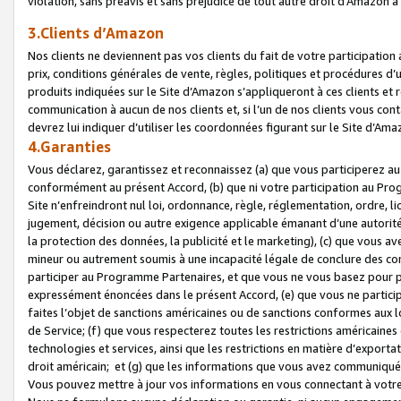
violation, sans préavis et sans préjudice de tout autre droit d’Amazo
3.Clients d’Amazon
Nos clients ne deviennent pas vos clients du fait de votre participati
prix, conditions générales de vente, règles, politiques et procédures d’u
produits indiquées sur le Site d’Amazon s’appliqueront à ces clients et
communication à aucun de nos clients et, si l’un de nos clients vous co
devrez lui indiquer d’utiliser les coordonnées figurant sur le Site d’Ama
4.Garanties
Vous déclarez, garantissez et reconnaissez (a) que vous participerez a
conformément au présent Accord, (b) que ni votre participation au Prog
Site n’enfreindront nul loi, ordonnance, règle, réglementation, ordre, li
jugement, décision ou autre exigence applicable émanant d’une autori
la protection des données, la publicité et le marketing), (c) que vous 
mineur ou autrement soumis à une incapacité légale de conclure des con
participer au Programme Partenaires, et que vous ne vous basez pour pr
expressément énoncées dans le présent Accord, (e) que vous ne particip
faites l’objet de sanctions américaines ou de sanctions conformes aux 
de Service; (f) que vous respecterez toutes les restrictions américaines
technologies et services, ainsi que les restrictions en matière d’exporta
droit américain; et (g) que les informations que vous avez communiqué
Vous pouvez mettre à jour vos informations en vous connectant à votre