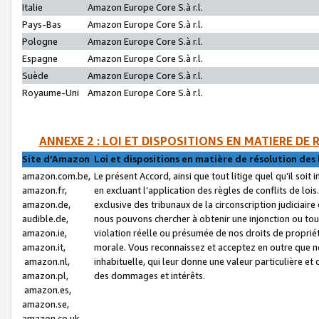
Italie
Amazon Europe Core S.à r.l.
Pays-Bas
Amazon Europe Core S.à r.l.
Pologne
Amazon Europe Core S.à r.l.
Espagne
Amazon Europe Core S.à r.l.
Suède
Amazon Europe Core S.à r.l.
Royaume-Uni
Amazon Europe Core S.à r.l.
ANNEXE 2 : LOI ET DISPOSITIONS EN MATIERE DE
Site d’Amazon
Loi et dispositions en matière de résolution des 
amazon.com.be,
Le présent Accord, ainsi que tout litige quel qu’il soi
amazon.fr,
en excluant l’application des règles de conflits de l
amazon.de,
exclusive des tribunaux de la circonscription judiciai
audible.de,
nous pouvons chercher à obtenir une injonction ou tou
amazon.ie,
violation réelle ou présumée de nos droits de proprié
amazon.it,
morale. Vous reconnaissez et acceptez en outre que n
amazon.nl,
inhabituelle, qui leur donne une valeur particulière 
amazon.pl,
des dommages et intérêts.
amazon.es,
amazon.se,
amazon.co.uk,