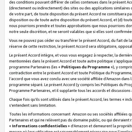
des conditions pouvant différer de celles contenues dans le présent Ac
(directement ou indirectement) des sites ou des applications similaires o
de votre part, de toute disposition du présent Accord ne constituera pa
disposition ou de toute autre disposition du présent Accord, et (d) tou
nous pourrions prendre et toutes approbations que nous pourrions donn
notre seule discrétion, et ne seront valables que si elles sont confirmée
Vous ne pouvez pas céder ou transférer le présent Accord, du fait de la 
réserve de cette restriction, le présent Accord sera obligatoire, opposab
Le présent Accord intègre, et vous vous engagez à respecter, la dernière 
mentionnées dans le présent Accord et toute autre politique s’appliqua
programme Partenaires (les «
Politiques du Programme
»), y compri
contradiction entre le présent Accord et toute Politique du Programme, 
l’accord que vous avez conclu avec une société affiliée d’Amazon dans 
programme séparé. Le présent Accord (y compris les Politiques du Progr
Programme Partenaires, et il supplante tous les accords et discussions 
Chaque fois qu’ils sont utilisés dans le présent Accord, les termes « in
s'entendent sans limitation.
Toutes les informations concernant Amazon ou ses sociétés affiliées 
Partenaires et qui ne relèvent pas du domaine public, ou qui devraient
«
Informations confidentielles
» d’Amazon et demeurent la propriété 
mesure où leur utilisation est raisonnablement nécessaire pour l'appli