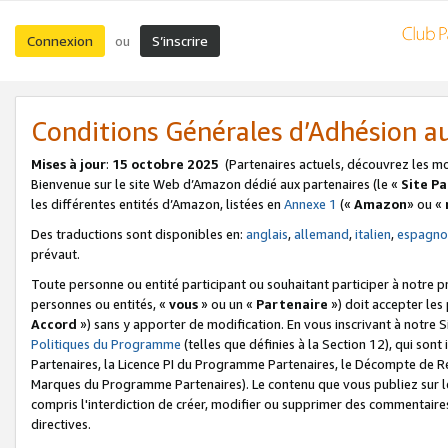
Connexion
S’inscrire
ou
Conditions Générales d’Adhésion 
Mises à jour
:
15 octobre 2025
(Partenaires actuels, découvrez les m
Bienvenue sur le site Web d’Amazon dédié aux partenaires (le «
Site P
les différentes entités d’Amazon, listées en
Annexe 1
(«
Amazon
» ou «
Des traductions sont disponibles en:
anglais
,
allemand
,
italien
,
espagno
prévaut.
Toute personne ou entité participant ou souhaitant participer à notre 
personnes ou entités, «
vous
» ou un «
Partenaire
») doit accepter le
Accord
») sans y apporter de modification. En vous inscrivant à notre Si
Politiques du Programme
(telles que définies à la Section 12), qui so
Partenaires, la Licence PI du Programme Partenaires, le Décompte de 
Marques du Programme Partenaires). Le contenu que vous publiez sur l
compris l'interdiction de créer, modifier ou supprimer des commentaires
directives.