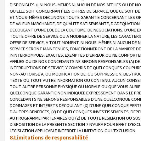
DISPONIBLES ». NI NOUS-MEMES NI AUCUN DE NOS AFFILIES OU D
QU’ELLE SOIT CONCERNANT LES OFFRES DE SERVICE, QUE CE SOIT DE
ET NOUS-MÊMES DECLINONS TOUTE GARANTIE CONCERNANT LES OFFRE
DE VALEUR MARCHANDE, DE QUALITE SATISFAISANTE, D’ADEQUATION
DECOULANT D’UNE LOI, DE LA COUTUME, DE NEGOCIATIONS, D’UNE
TOUTE OFFRE DE SERVICE OU A MODIFIER LA NATURE, LES CARACTERI
OFFRE DE SERVICE, A TOUT MOMENT. NI NOUS-MÊMES NI AUCUN DE 
SERVICE SERONT MAINTENUES, FONCTIONNERONT DE LA MANIERE DECR
ININTERROMPUES, EXACTES, EXEMPTES D’ERREUR OU NE COMPORT
AFFILIES OU DE NOS CONCEDANTS NE SERONS RESPONSABLES (A) DE
INTERRUPTIONS DE SERVICE, Y COMPRIS DE QUELCONQUES COUPURE
NON-AUTORISE A, OU MODIFICATION DE, OU SUPPRESSION, DESTRUC
TEXTE OU TOUT AUTRE INFORMATION OU CONTENU. AUCUN CONSEIL 
TOUT AUTRE PERSONNE PHYSIQUE OU MORALE OU QUE VOUS AURIEZ 
QUELCONQUE GARANTIE NON INDIQUEE EXPRESSEMENT DANS LE PRES
CONCEDANTS NE SERONS RESPONSABLES D’UNE QUELCONQUE COM
DOMMAGES ET INTERETS DECOULANT (X) D'UNE QUELCONQUE PERTE D
D'AUTRES BENEFICES, (Y) DE QUELCONQUES INVESTISSEMENTS, DEP
AU PROGRAMME PARTENAIRES OU (Z) DE TOUTE RESILIATION OU SU
DISPOSITION DE LA PRESENTE SECTION 7 N'AURA POUR EFFET D'EXC
LEGISLATION APPLICABLE INTERDIT LA LIMITATION OU L’EXCLUSION.
8.Limitations de responsabilité