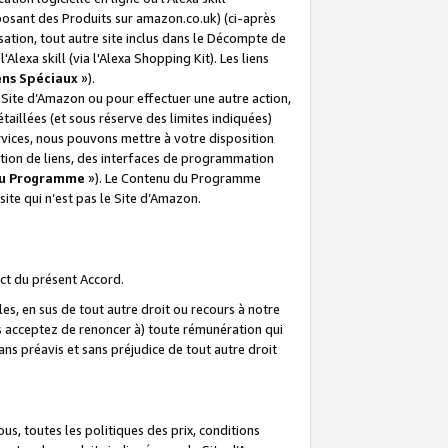
posant des Produits sur amazon.co.uk) (ci-après
isation, tout autre site inclus dans le Décompte de
 l'Alexa skill (via l'Alexa Shopping Kit). Les liens
ens Spéciaux
»).
e Site d’Amazon ou pour effectuer une autre action,
aillées (et sous réserve des limites indiquées)
 services, nous pouvons mettre à votre disposition
ation de liens, des interfaces de programmation
u Programme
»). Le Contenu du Programme
ite qui n’est pas le Site d’Amazon.
ct du présent Accord.
s, en sus de tout autre droit ou recours à notre
s acceptez de renoncer à) toute rémunération qui
ans préavis et sans préjudice de tout autre droit
s, toutes les politiques des prix, conditions