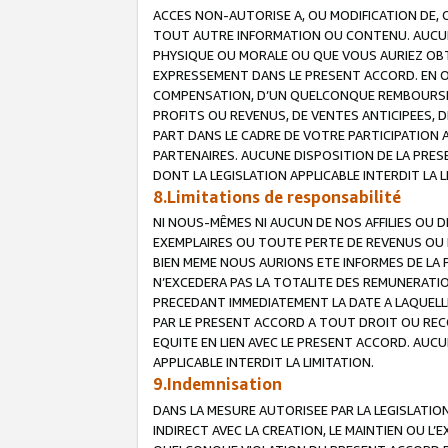
ACCES NON-AUTORISE A, OU MODIFICATION DE, 
TOUT AUTRE INFORMATION OU CONTENU. AUCUN
PHYSIQUE OU MORALE OU QUE VOUS AURIEZ OBT
EXPRESSEMENT DANS LE PRESENT ACCORD. EN 
COMPENSATION, D’UN QUELCONQUE REMBOURSE
PROFITS OU REVENUS, DE VENTES ANTICIPEES, 
PART DANS LE CADRE DE VOTRE PARTICIPATION
PARTENAIRES. AUCUNE DISPOSITION DE LA PRES
DONT LA LEGISLATION APPLICABLE INTERDIT LA L
8.Limitations de responsabilité
NI NOUS-MÊMES NI AUCUN DE NOS AFFILIES OU
EXEMPLAIRES OU TOUTE PERTE DE REVENUS OU 
BIEN MEME NOUS AURIONS ETE INFORMES DE LA 
N’EXCEDERA PAS LA TOTALITE DES REMUNERATI
PRECEDANT IMMEDIATEMENT LA DATE A LAQUELLE
PAR LE PRESENT ACCORD A TOUT DROIT OU REC
EQUITE EN LIEN AVEC LE PRESENT ACCORD. AUC
APPLICABLE INTERDIT LA LIMITATION.
9.Indemnisation
DANS LA MESURE AUTORISEE PAR LA LEGISLATI
INDIRECT AVEC LA CREATION, LE MAINTIEN OU L