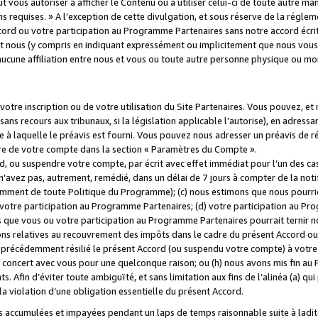
 vous autoriser à afficher le Contenu ou à utiliser celui-ci de toute autre man
ns requises. » A l’exception de cette divulgation, et sous réserve de la régle
rd ou votre participation au Programme Partenaires sans notre accord écrit
s et nous (y compris en indiquant expressément ou implicitement que nous vou
d'aucune affiliation entre nous et vous ou toute autre personne physique ou m
tre inscription ou de votre utilisation du Site Partenaires. Vous pouvez, et
 recours aux tribunaux, si la législation applicable l’autorise), en adressant 
e à laquelle le préavis est fourni. Vous pouvez nous adresser un préavis de r
ture de votre compte dans la section « Paramètres du Compte ».
, ou suspendre votre compte, par écrit avec effet immédiat pour l’un des cas
 n’avez pas, autrement, remédié, dans un délai de 7 jours à compter de la noti
tamment de toute Politique du Programme); (c) nous estimons que nous pourrio
votre participation au Programme Partenaires; (d) votre participation au Pro
ns que vous ou votre participation au Programme Partenaires pourrait ternir 
ons relatives au recouvrement des impôts dans le cadre du présent Accord ou 
s précédemment résilié le présent Accord (ou suspendu votre compte) à votre
de concert avec vous pour une quelconque raison; ou (h) nous avons mis fin a
. Afin d’éviter toute ambiguïté, et sans limitation aux fins de l’alinéa (a) qui
violation d’une obligation essentielle du présent Accord.
accumulées et impayées pendant un laps de temps raisonnable suite à ladite