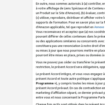
En outre, nous sommes autorisés à (a) contrôler, en
à votre affichage de Liens Spéciaux et de Contenu d
un Produit sur le Site d’Amazon), (b) évaluer, contr
(c) utiliser, reproduire, distribuer et afficher vo
supports de formation. Pour en savoir plus sur la
d’Amazon applicable, tel que reproduit en
Annexe
Vous reconnaissez et acceptez que (a) nos sociétés
pouvant différer de celles contenues dans le prése
ou des applications similaires ou concurrents avec 
constituera pas une renonciation à notre droit d’im
ou mises à jour que nous pourrions mettre en pla
pourront être mises en place, prises ou données à n
Vous ne pouvez pas céder ou transférer le présent 
restriction, le présent Accord sera obligatoire, op
Le présent Accord intègre, et vous vous engagez à r
présent Accord et toute autre politique s’appliqu
Programme
»), y compris toutes les mises à jour
présent Accord prévaut. En cas de contradiction e
marketing d’affiliation séparé, ce dernier prévaut
entre vous et nous concernant le Programme Partena
Chaque fois qu’ils sont utilisés dans le présent Ac