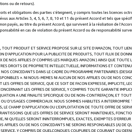
ations ou de retours).
droits et obligations des parties s’éteignent, y compris toutes les licences oc
révus aux Articles 3, 4, 5, 6, 7, 8, 10 et 11 du présent Accord et tels que sp
n payés, au titre du présent Accord, qui survivent à la résiliation de l’Accord
onsabilité en cas de violation du présent Accord ou de responsabilité survenu
, TOUT PRODUIT ET SERVICE PROPOSE SUR LE SITE D’AMAZON, TOUT LIEN
 D'APPLICATION POUR LA PUBLICITE DE PRODUITS, TOUT FLUX DE DONN
DE NOS AFFILIES (Y COMPRIS LES MARQUES AMAZON ) AINSI QUE TOUTE L
RES DROITS DE PROPRIETE INTELLECTUELLE, INFORMATIONS ET CONTENU
DE NOS CONCEDANTS DANS LE CADRE DU PROGRAMME PARTENAIRES (DESIG
E DISPONIBLES ». NI NOUS-MEMES NI AUCUN DE NOS AFFILIES OU DE NOS
LES OFFRES DE SERVICE, QUE CE SOIT DE FACON EXPRESSE, IMPLICITE, L
CERNANT LES OFFRES DE SERVICE, Y COMPRIS TOUTE GARANTIE IMPLICIT
QUATION A UNE FINALITE SPECIFIQUE OU DE NON-CONTREFAÇON, ET TOUTE
 OU D’USAGES COMMERCIAUX. NOUS SOMMES HABILITES A INTERROMPRE TO
S, LE CHAMP D’APPLICATION OU L’EXPLOITATION DE TOUTE OFFRE DE SER
ARANTISSONS QUE LES OFFRES DE SERVICE SERONT MAINTENUES, FONCTIO
ERE, NI QU’ELLES SERONT ININTERROMPUES, EXACTES, EXEMPTES D’ER
S AFFILIES OU DE NOS CONCEDANTS NE SERONS RESPONSABLES (A) DE QU
E SERVICE, Y COMPRIS DE QUELCONQUES COUPURES DE COURANT OU DEFAI