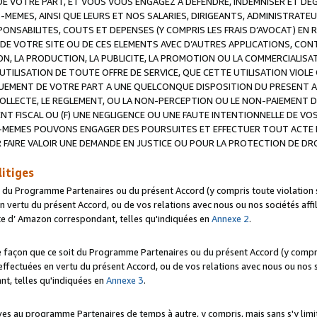
 VOTRE PART, ET VOUS VOUS ENGAGEZ A DEFENDRE, INDEMNISER ET DE
-MEMES, AINSI QUE LEURS ET NOS SALARIES, DIRIGEANTS, ADMINISTRAT
NSABILITES, COUTS ET DEPENSES (Y COMPRIS LES FRAIS D’AVOCAT) EN R
 DE VOTRE SITE OU DE CES ELEMENTS AVEC D’AUTRES APPLICATIONS, CONT
ON, LA PRODUCTION, LA PUBLICITE, LA PROMOTION OU LA COMMERCIALIS
UTILISATION DE TOUTE OFFRE DE SERVICE, QUE CETTE UTILISATION VIOL
NQUEMENT DE VOTRE PART A UNE QUELCONQUE DISPOSITION DU PRESENT 
COLLECTE, LE REGLEMENT, OU LA NON-PERCEPTION OU LE NON-PAIEMENT 
NT FISCAL OU (F) UNE NEGLIGENCE OU UNE FAUTE INTENTIONNELLE DE V
MEMES POUVONS ENGAGER DES POURSUITES ET EFFECTUER TOUT ACTE 
 FAIRE VALOIR UNE DEMANDE EN JUSTICE OU POUR LA PROTECTION DE DR
litiges
t du Programme Partenaires ou du présent Accord (y compris toute violation
 vertu du présent Accord, ou de vos relations avec nous ou nos sociétés affili
ite d’ Amazon correspondant, telles qu'indiquées en
Annexe 2
.
e façon que ce soit du Programme Partenaires ou du présent Accord (y compr
ffectuées en vertu du présent Accord, ou de vos relations avec nous ou nos soc
nt, telles qu'indiquées en
Annexe 3
.
 au programme Partenaires de temps à autre, y compris, mais sans s'y limite