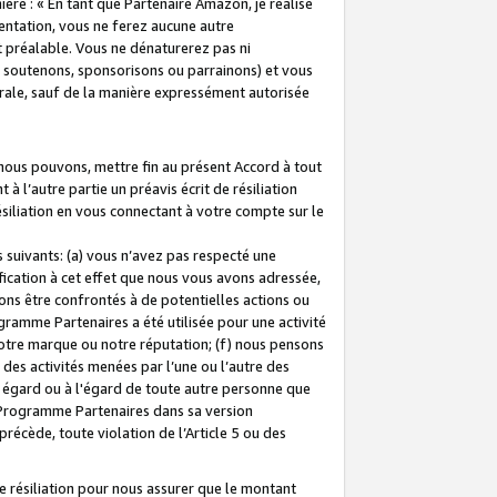
ière : « En tant que Partenaire Amazon, je réalise
mentation, vous ne ferez aucune autre
 préalable. Vous ne dénaturerez pas ni
s soutenons, sponsorisons ou parrainons) et vous
orale, sauf de la manière expressément autorisée
 nous pouvons, mettre fin au présent Accord à tout
à l’autre partie un préavis écrit de résiliation
ésiliation en vous connectant à votre compte sur le
 suivants: (a) vous n’avez pas respecté une
fication à cet effet que nous vous avons adressée,
ns être confrontés à de potentielles actions ou
gramme Partenaires a été utilisée pour une activité
notre marque ou notre réputation; (f) nous pensons
des activités menées par l’une ou l’autre des
 égard ou à l'égard de toute autre personne que
u Programme Partenaires dans sa version
 précède, toute violation de l’Article 5 ou des
 résiliation pour nous assurer que le montant