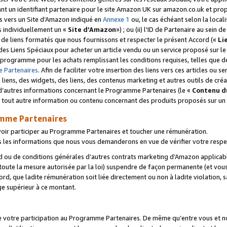
ant un identifiant partenaire pour le site Amazon UK sur amazon.co.uk et pro
ens vers un Site d’Amazon indiqué en
Annexe 1
ou, le cas échéant selon la local
s individuellement un «
Site d’Amazon
») ; ou (ii) l'ID de Partenaire au sein de
 de liens formatés que nous fournissons et respecter le présent Accord («
Li
 des Liens Spéciaux pour acheter un article vendu ou un service proposé sur l
rogramme pour les achats remplissant les conditions requises, telles que dét
 Partenaires
. Afin de faciliter votre insertion des liens vers ces articles ou
liens, des widgets, des liens, des contenus marketing et autres outils de cré
ue d’autres informations concernant le Programme Partenaires (le «
Contenu d
 tout autre information ou contenu concernant des produits proposés sur un s
amme Partenaires
oir participer au Programme Partenaires et toucher une rémunération.
les informations que nous vous demanderons en vue de vérifier votre respe
d ou de conditions générales d’autres contrats marketing d’Amazon applicable
 toute la mesure autorisée par la loi) suspendre de façon permanente (et vou
d, que ladite rémunération soit liée directement ou non à ladite violation, s
e supérieur à ce montant.
de votre participation au Programme Partenaires. De même qu’entre vous et nou