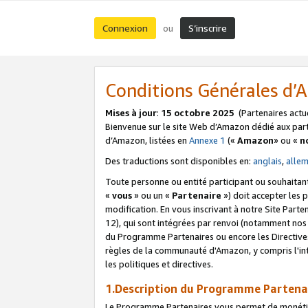
Connexion
S’inscrire
ou
Conditions Générales d
Mises à jour
:
15 octobre 2025
(Partenaires actu
Bienvenue sur le site Web d’Amazon dédié aux part
d’Amazon, listées en
Annexe 1
(«
Amazon
» ou «
n
Des traductions sont disponibles en:
anglais
,
alle
Toute personne ou entité participant ou souhaitan
«
vous
» ou un «
Partenaire
») doit accepter les
modification. En vous inscrivant à notre Site Parte
12), qui sont intégrées par renvoi (notamment no
du Programme Partenaires ou encore les Directive
règles de la communauté d'Amazon, y compris l'int
les politiques et directives.
1.Description du Programme Partena
Le Programme Partenaires vous permet de monétiser 