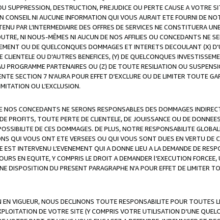
OU SUPPRESSION, DESTRUCTION, PREJUDICE OU PERTE CAUSE A VOTRE SI
 CONSEIL NI AUCUNE INFORMATION QUI VOUS AURAIT ETE FOURNI DE N
ENU PAR L’INTERMEDIAIRE DES OFFRES DE SERVICES NE CONSTITUERA U
OUTRE, NI NOUS-MÊMES NI AUCUN DE NOS AFFILIES OU CONCEDANTS NE
MENT OU DE QUELCONQUES DOMMAGES ET INTERETS DECOULANT (X) D'
DE CLIENTELE OU D'AUTRES BENEFICES, (Y) DE QUELCONQUES INVESTISS
 AU PROGRAMME PARTENAIRES OU (Z) DE TOUTE RESILIATION OU SUSPENS
ENTE SECTION 7 N'AURA POUR EFFET D'EXCLURE OU DE LIMITER TOUTE G
IMITATION OU L’EXCLUSION.
 DE NOS CONCEDANTS NE SERONS RESPONSABLES DES DOMMAGES INDIRECTS
DE PROFITS, TOUTE PERTE DE CLIENTELE, DE JOUISSANCE OU DE DONNEE
POSSIBILITE DE CES DOMMAGES. DE PLUS, NOTRE RESPONSABILITE GLOBA
ONS QUI VOUS ONT ETE VERSEES OU QUI VOUS SONT DUES EN VERTU DE
 EST INTERVENU L’EVENEMENT QUI A DONNE LIEU A LA DEMANDE DE RESP
OURS EN EQUITE, Y COMPRIS LE DROIT A DEMANDER l'EXECUTION FORCEE
UNE DISPOSITION DU PRESENT PARAGRAPHE N'A POUR EFFET DE LIMITER T
ON EN VIGUEUR, NOUS DECLINONS TOUTE RESPONSABILITE POUR TOUTES 
’EXPLOITATION DE VOTRE SITE (Y COMPRIS VOTRE UTILISATION D'UNE QUE