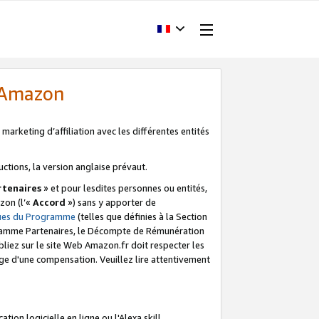
d'Amazon
marketing d’affiliation avec les différentes entités
uctions, la version anglaise prévaut.
tenaires
» et pour lesdites personnes ou entités,
zon (l’«
Accord
») sans y apporter de
ques du Programme
(telles que définies à la Section
ogramme Partenaires, le Décompte de Rémunération
iez sur le site Web Amazon.fr doit respecter les
ge d'une compensation. Veuillez lire attentivement
on logicielle en ligne ou l'Alexa skill