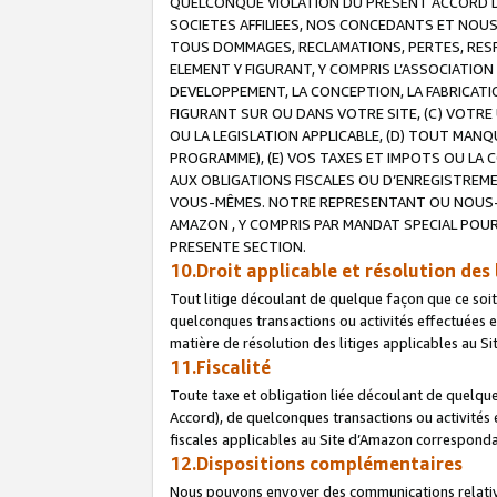
QUELCONQUE VIOLATION DU PRESENT ACCORD DE
SOCIETES AFFILIEES, NOS CONCEDANTS ET NOUS
TOUS DOMMAGES, RECLAMATIONS, PERTES, RESPO
ELEMENT Y FIGURANT, Y COMPRIS L’ASSOCIATION
DEVELOPPEMENT, LA CONCEPTION, LA FABRICATI
FIGURANT SUR OU DANS VOTRE SITE, (C) VOTRE 
OU LA LEGISLATION APPLICABLE, (D) TOUT MA
PROGRAMME), (E) VOS TAXES ET IMPOTS OU LA 
AUX OBLIGATIONS FISCALES OU D’ENREGISTREME
VOUS-MÊMES. NOTRE REPRESENTANT OU NOUS-
AMAZON , Y COMPRIS PAR MANDAT SPECIAL POUR
PRESENTE SECTION.
10.Droit applicable et résolution des 
Tout litige découlant de quelque façon que ce soi
quelconques transactions ou activités effectuées en
matière de résolution des litiges applicables au S
11.Fiscalité
Toute taxe et obligation liée découlant de quelqu
Accord), de quelconques transactions ou activités e
fiscales applicables au Site d’Amazon corresponda
12.Dispositions complémentaires
Nous pouvons envoyer des communications relatives