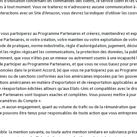
s d’utilisation concernant les commandes des clients, le service client et les
es à tout moment. Vous ne traiterez ni n'adresserez aucune communication à au
teractions avec un Site d’Amazon, vous devrez lui indiquer d’utiliser les coo
e vous participerez au Programme Partenaires et créerez, maintiendrez et ex
 Partenaires, ni votre création, votre maintien ou votre exploitation de votre
 code de pratiques, norme industrielle, règle d’autorégulation, jugement, déc
s règles régissant les communications, la protection des données, la public
amment, que vous n’êtes pas un mineur ou autrement soumis à une incapacité l
de participer au Programme Partenaires, et que vous ne vous basez pour pren
oncées dans le présent Accord, (e) que vous ne participerez pas au Programme
icaines ou de sanctions conformes aux lois américaines imposées par les gouv
ctions américaines en matière d’exportation et de réexportation applicables aux
e réexportation édictées ailleurs qu’aux Etats-Unis et compatibles avec le dr
artenaires sont toujours exactes et complètes. Vous pouvez mettre à jour 
 Paramètres du Compte ».
, ni aucun engagement, quant au volume du trafic ou de la rémunération qu
e pouvons être tenus pour responsables de toute action que vous entreprend
sible la mention suivante, ou toute autre mention similaire en substance pré