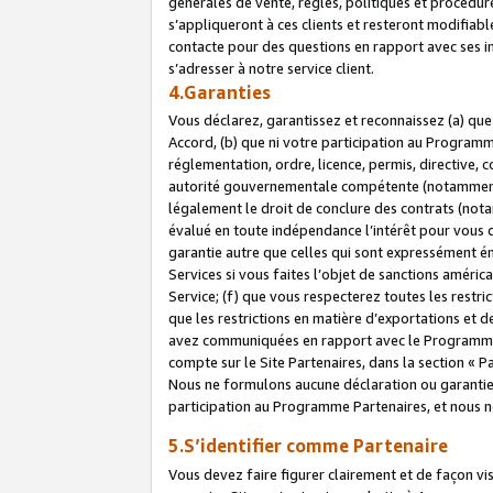
générales de vente, règles, politiques et procédure
s’appliqueront à ces clients et resteront modifiabl
contacte pour des questions en rapport avec ses in
s’adresser à notre service client.
4.Garanties
Vous déclarez, garantissez et reconnaissez (a) qu
Accord, (b) que ni votre participation au Programme
réglementation, ordre, licence, permis, directive,
autorité gouvernementale compétente (notamment le
légalement le droit de conclure des contrats (not
évalué en toute indépendance l’intérêt pour vous 
garantie autre que celles qui sont expressément én
Services si vous faites l’objet de sanctions amér
Service; (f) que vous respecterez toutes les restri
que les restrictions en matière d’exportations et d
avez communiquées en rapport avec le Programme P
compte sur le Site Partenaires, dans la section «
Nous ne formulons aucune déclaration ou garantie
participation au Programme Partenaires, et nous n
5.S’identifier comme Partenaire
Vous devez faire figurer clairement et de façon vi