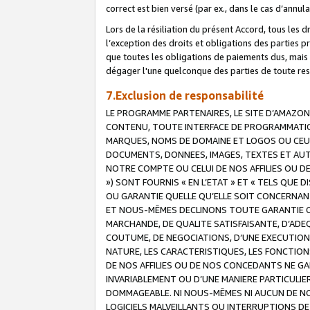
correct est bien versé (par ex., dans le cas d’annul
Lors de la résiliation du présent Accord, tous les 
l’exception des droits et obligations des parties p
que toutes les obligations de paiements dus, mais no
dégager l'une quelconque des parties de toute resp
7.Exclusion de responsabilité
LE PROGRAMME PARTENAIRES, LE SITE D’AMAZON
CONTENU, TOUTE INTERFACE DE PROGRAMMATION
MARQUES, NOMS DE DOMAINE ET LOGOS OU CEUX 
DOCUMENTS, DONNEES, IMAGES, TEXTES ET AUT
NOTRE COMPTE OU CELUI DE NOS AFFILIES OU 
») SONT FOURNIS « EN L’ETAT » ET « TELS QU
OU GARANTIE QUELLE QU’ELLE SOIT CONCERNANT 
ET NOUS-MÊMES DECLINONS TOUTE GARANTIE CON
MARCHANDE, DE QUALITE SATISFAISANTE, D’ADE
COUTUME, DE NEGOCIATIONS, D’UNE EXECUTION
NATURE, LES CARACTERISTIQUES, LES FONCTION
DE NOS AFFILIES OU DE NOS CONCEDANTS NE G
INVARIABLEMENT OU D’UNE MANIERE PARTICULI
DOMMAGEABLE. NI NOUS-MÊMES NI AUCUN DE NO
LOGICIELS MALVEILLANTS OU INTERRUPTIONS D