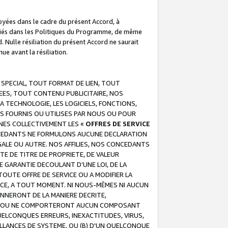
troyées dans le cadre du présent Accord, à
écifiés dans les Politiques du Programme, de même
. Nulle résiliation du présent Accord ne saurait
e avant la résiliation.
 SPECIAL, TOUT FORMAT DE LIEN, TOUT
EES, TOUT CONTENU PUBLICITAIRE, NOS
A TECHNOLOGIE, LES LOGICIELS, FONCTIONS,
S FOURNIS OU UTILISES PAR NOUS OU POUR
NES COLLECTIVEMENT LES «
OFFRES DE SERVICE
 CONCEDANTS NE FORMULONS AUCUNE DECLARATION
EGALE OU AUTRE. NOS AFFILIES, NOS CONCEDANTS
E DE TITRE DE PROPRIETE, DE VALEUR
 GARANTIE DECOULANT D’UNE LOI, DE LA
UTE OFFRE DE SERVICE OU A MODIFIER LA
VICE, A TOUT MOMENT. NI NOUS-MÊMES NI AUCUN
NNERONT DE LA MANIERE DECRITE,
REUR OU NE COMPORTERONT AUCUN COMPOSANT
ELCONQUES ERREURS, INEXACTITUDES, VIRUS,
LLANCES DE SYSTEME, OU (B) D'UN QUELCONQUE