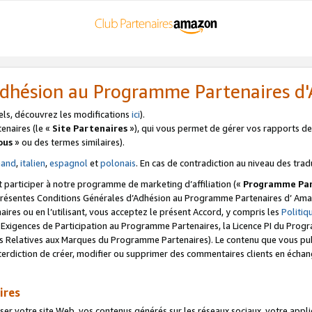
’Adhésion au Programme Partenaires 
els, découvrez les modifications
ici
).
enaires (le «
Site Partenaires
»), qui vous permet de gérer vos rapports de 
ous
» ou des termes similaires).
mand
,
italien
,
espagnol
et
polonais
. En cas de contradiction au niveau des trad
t participer à notre programme de marketing d’affiliation («
Programme Par
 présentes Conditions Générales d’Adhésion au Programme Partenaires d’ Ama
naires ou en l’utilisant, vous acceptez le présent Accord, y compris les
Politi
s Exigences de Participation au Programme Partenaires, la Licence PI du Pr
s Relatives aux Marques du Programme Partenaires). Le contenu que vous publ
erdiction de créer, modifier ou supprimer des commentaires clients en échan
ires
votre site Web, vos contenus générés sur les réseaux sociaux, votre applicati