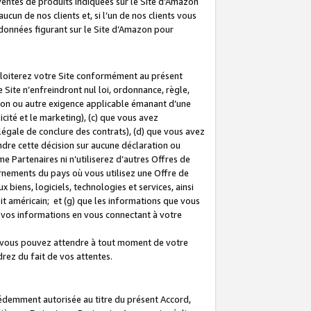
 ventes de produits indiquées sur le Site d’Amazon
cun de nos clients et, si l’un de nos clients vous
rdonnées figurant sur le Site d’Amazon pour
ploiterez votre Site conformément au présent
 Site n’enfreindront nul loi, ordonnance, règle,
ision ou autre exigence applicable émanant d’une
ité et le marketing), (c) que vous avez
égale de conclure des contrats), (d) que vous avez
dre cette décision sur aucune déclaration ou
 Partenaires ni n’utiliserez d’autres Offres de
ernements du pays où vous utilisez une Offre de
 biens, logiciels, technologies et services, ainsi
oit américain; et (g) que les informations que vous
vos informations en vous connectant à votre
e vous pouvez attendre à tout moment de votre
rez du fait de vos attentes.
cédemment autorisée au titre du présent Accord,