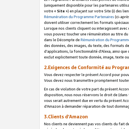
(uniquement disponible pour les partenaires utilis
votre «
Site
») en plaçant sur votre Site (i) des li
Rémunération du Programme Partenaires
(ci-aprè
doivent utiliser correctement les formats spéciaux
Lorsque nos clients cliquent ou interagissent avec
vous pouvez toucher une rémunération au titre du p
dans le Décompte de
Rémunération du Programme
des données, des images, du texte, des formats de 
d’applications, la fonctionnalité d'Alexa, ainsi q
exclut explicitement toute donnée, image, texte ou
2.Exigences de Conformité au Progr
Vous devez respecter le présent Accord pour pouv
Vous devez nous transmettre promptement toutes 
En cas de violation de votre part du présent Accor
disposition, nous nous réservons le droit de (dans
vous serait autrement due en vertu du présent Accor
d’Amazon à demander réparation de tout dommag
3.Clients d’Amazon
Nos clients ne deviennent pas vos clients du fait 