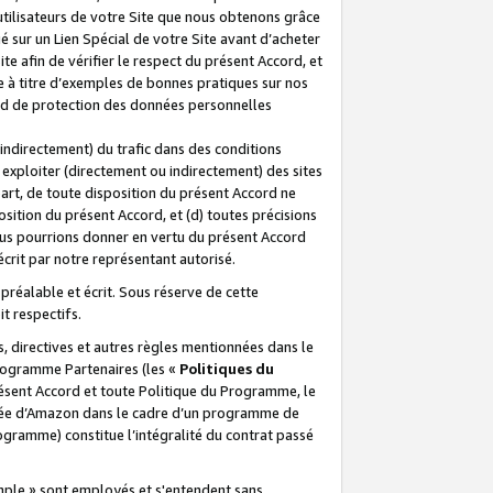
 utilisateurs de votre Site que nous obtenons grâce
é sur un Lien Spécial de votre Site avant d’acheter
te afin de vérifier le respect du présent Accord, et
te à titre d’exemples de bonnes pratiques sur nos
ord de protection des données personnelles
indirectement) du trafic dans des conditions
exploiter (directement ou indirectement) des sites
 part, de toute disposition du présent Accord ne
osition du présent Accord, et (d) toutes précisions
ous pourrions donner en vertu du présent Accord
écrit par notre représentant autorisé.
préalable et écrit. Sous réserve de cette
it respectifs.
s, directives et autres règles mentionnées dans le
programme Partenaires (les «
Politiques du
résent Accord et toute Politique du Programme, le
iliée d’Amazon dans le cadre d’un programme de
ogramme) constitue l’intégralité du contrat passé
xemple » sont employés et s'entendent sans