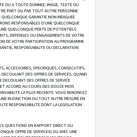
TE OU A TOUTE DONNEE, IMAGE, TEXTE OU
OTRE PART OU PAR TOUT AUTRE PERSONNE
NE QUELCONQUE GARANTIE NON INDIQUEE
 SERONS RESPONSABLES D’UNE QUELCONQUE
UNE QUELCONQUE PERTE DE POTENTIELS
EMENTS, DEPENSES OU ENGAGEMENTS DE VOTRE
ION DE VOTRE PARTICIPATION AU PROGRAMME
ARANTIE, RESPONSABILITE OU DECLARATION
, ACCESSOIRES, SPECIFIQUES, CONSECUTIFS,
S DECOULANT DES OFFRES DE SERVICES, QUAND
LE DECOULANT DES OFFRES DE SERVICE
 CET ACCORD AU COURS DES DOUZE MOIS
ONSABILITE LA PLUS RECENTE. VOUS RENONCEZ
, UNE INJONCTION OU TOUT AUTRE MESURE EN
OUTE RESPONSABILITE DONT LA LEGISLATION
LES QUESTIONS EN RAPPORT DIRECT OU
LCONQUE OFFRE DE SERVICES) OU AVEC UNE