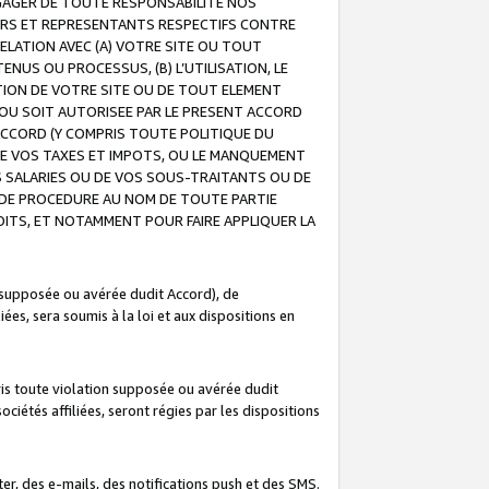
GAGER DE TOUTE RESPONSABILITE NOS
EURS ET REPRESENTANTS RESPECTIFS CONTRE
ELATION AVEC (A) VOTRE SITE OU TOUT
ENUS OU PROCESSUS, (B) L’UTILISATION, LE
ATION DE VOTRE SITE OU DE TOUT ELEMENT
E OU SOIT AUTORISEE PAR LE PRESENT ACCORD
ACCORD (Y COMPRIS TOUTE POLITIQUE DU
DE VOS TAXES ET IMPOTS, OU LE MANQUEMENT
OS SALARIES OU DE VOS SOUS-TRAITANTS OU DE
DE PROCEDURE AU NOM DE TOUTE PARTIE
OITS, ET NOTAMMENT POUR FAIRE APPLIQUER LA
 supposée ou avérée dudit Accord), de
ées, sera soumis à la loi et aux dispositions en
is toute violation supposée ou avérée dudit
iétés affiliées, seront régies par les dispositions
r, des e-mails, des notifications push et des SMS.