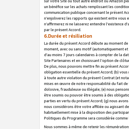
sur votre Site ou tout autre endroit où Amazon peut
un bénéfice sur les achats remplissant les conditio
communication publique concernant le présent Acco
n’enjoliverez les rapports qui existent entre vou
n’affirmerez ni ne laisserez entendre l'existence 
par le présent Accord.
6.Durée et résiliation
La durée du présent Accord débute au moment de vo
moment, avec ou sans motif (automatiquement et sans
d’au moins 7 jours calendaires à compter de la dat
Site Partenaires et en choisissant l’option de clô
De plus, nous pouvons mettre fin au présent Accord
obligation essentielle du présent Accord; (b) vous
à toute autre violation du présent Contrat (et no
mises en œuvre de notre responsabilité du fait de 
dolosive, frauduleuse ou illégale; (e) nous penso
être soumis ou pouvoir être soumis à des obligati
parties en vertu du présent Accord; (g) nous avon
nous considérons être votre affiliée ou agissant 
habituellement mise à la disposition des participants
Politiques du Programme sera considérée comme la 
Nous sommes à même de retenir les rémunérations 