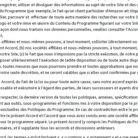
registrer, utiliser et divulguer des informations au sujet de votre Site et des
u Programme (par exemple, le fait qu’un client particulier d'Amazon ait cliqu
ôler, parcourir et effectuer de toute autre manière des recherches sur votre Si
tre logo et votre mise en œuvre du Contenu du Programme figurant sur votre Si
 façon dont nous traitons vos données personnelles, veuillez consulter l’Acc
 4
,
 affiliées et nous-mêmes pouvons, à tout moment, solliciter (directement ou 
nt Accord, (b) nos sociétés affiliées et nous-mêmes pouvons, à tout moment, 
votre Site, (c) le fait que nous n’imposions pas la stricte exécution, de votre
poser ultérieurement l’exécution de ladite disposition ou de toute autre disp
ce, toutes mesures que nous pourrions prendre et toutes approbations que n
otre seule discrétion, et ne seront valables que si elles sont confirmées par 
Accord, du fait de la loi ou pour toute autre cause, sans notre accord exprès 
posable et exécutoire à l’égard des parties, de leurs successeurs et ayants dro
especter, la dernière version de toutes les politiques, annexes, spécification
ant aux outils, sous-programmes et fonctions mis à votre disposition par le 
 ponctuelles des Politiques du Programme. En cas de contradiction entre le p
ntre le présent Accord et l’accord que vous avez conclu avec une société aff
 pour le programme séparé. Le présent Accord (y compris les Politiques du Pr
ires, et il supplante tous les accords et discussions antérieurs.
cord, les termes « inclut/incluent », « y compris », « notamment » et « par e