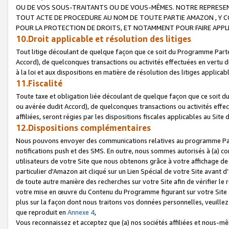
OU DE VOS SOUS-TRAITANTS OU DE VOUS-MÊMES. NOTRE REPRES
TOUT ACTE DE PROCEDURE AU NOM DE TOUTE PARTIE AMAZON , Y CO
POUR LA PROTECTION DE DROITS, ET NOTAMMENT POUR FAIRE APPL
10.Droit applicable et résolution des litiges
Tout litige découlant de quelque façon que ce soit du Programme Parte
Accord), de quelconques transactions ou activités effectuées en vertu d
à la loi et aux dispositions en matière de résolution des litiges applic
11.Fiscalité
Toute taxe et obligation liée découlant de quelque façon que ce soit 
ou avérée dudit Accord), de quelconques transactions ou activités effe
affiliées, seront régies par les dispositions fiscales applicables au Si
12.Dispositions complémentaires
Nous pouvons envoyer des communications relatives au programme Parten
notifications push et des SMS. En outre, nous sommes autorisés à (a) cont
utilisateurs de votre Site que nous obtenons grâce à votre affichage de
particulier d'Amazon ait cliqué sur un Lien Spécial de votre Site avant d
de toute autre manière des recherches sur votre Site afin de vérifier le re
votre mise en œuvre du Contenu du Programme figurant sur votre Site à
plus sur la façon dont nous traitons vos données personnelles, veuille
que reproduit en
Annexe 4
,
Vous reconnaissez et acceptez que (a) nos sociétés affiliées et nous-m