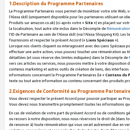
1.Description du Programme Partenaires
Le Programme Partenaires vous permet de monétiser votre site Web, vos 
l'Alexa skill (uniquement disponible pour les partenaires utilisant un 
Produits sur amazon.co.uk) (ci-après votre «
Site
») en plaçant sur votr
la localisation, tout autre site inclus dans le Décompte de
Rémunération
l'ID de Partenaire au sein de l'Alexa skill (via l'Alexa Shopping Kit). Le
fournissons et respecter le présent Accord («
Liens Spéciaux
»).
Lorsque nos clients cliquent ou interagissent avec des Liens Spéciaux p
effectuer une autre action, vous pouvez toucher une rémunération au ti
détaillées (et sous réserve des limites indiquées) dans le Décompte de
vers ces articles ou services, nous pouvons mettre à votre disposition d
contenus marketing et autres outils de création de liens, des interfaces
informations concernant le Programme Partenaires (le «
Contenu du 
texte ou tout autre information ou contenu concernant des produits prop
2.Exigences de Conformité au Programme Partenair
Vous devez respecter le présent Accord pour pouvoir participer au Pr
Vous devez nous transmettre promptement toutes les informations que
En cas de violation de votre part du présent Accord ou de conditions g
ou recours à notre disposition, nous nous réservons le droit de (dans 
de renoncer à) toute rémunération qui vous serait autrement due en ver