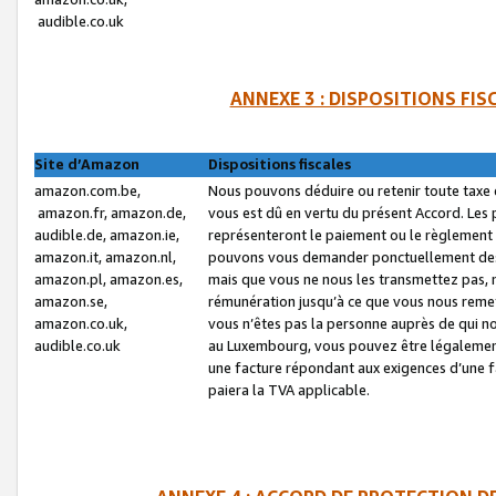
audible.co.uk
ANNEXE 3 : DISPOSITIONS FI
Site d’Amazon
Dispositions fiscales
amazon.com.be,
Nous pouvons déduire ou retenir toute taxe 
amazon.fr, amazon.de,
vous est dû en vertu du présent Accord. Les 
audible.de, amazon.ie,
représenteront le paiement ou le règlement 
amazon.it, amazon.nl,
pouvons vous demander ponctuellement des r
amazon.pl, amazon.es,
mais que vous ne nous les transmettez pas, n
amazon.se,
rémunération jusqu’à ce que vous nous reme
amazon.co.uk,
vous n’êtes pas la personne auprès de qui no
audible.co.uk
au Luxembourg, vous pouvez être légalement 
une facture répondant aux exigences d’une 
paiera la TVA applicable.