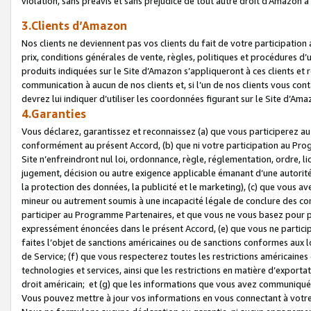
violation, sans préavis et sans préjudice de tout autre droit d’Amazo
3.Clients d’Amazon
Nos clients ne deviennent pas vos clients du fait de votre participati
prix, conditions générales de vente, règles, politiques et procédures d’u
produits indiquées sur le Site d’Amazon s’appliqueront à ces clients et
communication à aucun de nos clients et, si l’un de nos clients vous co
devrez lui indiquer d’utiliser les coordonnées figurant sur le Site d’Ama
4.Garanties
Vous déclarez, garantissez et reconnaissez (a) que vous participerez a
conformément au présent Accord, (b) que ni votre participation au Prog
Site n’enfreindront nul loi, ordonnance, règle, réglementation, ordre, li
jugement, décision ou autre exigence applicable émanant d’une autori
la protection des données, la publicité et le marketing), (c) que vous 
mineur ou autrement soumis à une incapacité légale de conclure des con
participer au Programme Partenaires, et que vous ne vous basez pour pr
expressément énoncées dans le présent Accord, (e) que vous ne particip
faites l’objet de sanctions américaines ou de sanctions conformes aux 
de Service; (f) que vous respecterez toutes les restrictions américaines
technologies et services, ainsi que les restrictions en matière d’exporta
droit américain; et (g) que les informations que vous avez communiqué
Vous pouvez mettre à jour vos informations en vous connectant à votre