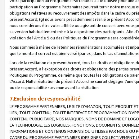
votre participation au Programme Partenaires a été utilisée pour une ac
participation au Programme Partenaires pourrait ternir notre marque ou
obligations relatives au recouvrement des impôts dans le cadre du prése
présent Accord; (g) nous avons précédemment résilié le présent Accord
nous considérons être votre affiliée ou agissant de concert avec vous 
sa version habituellement mise à la disposition des participants. Afin d’é
violation de l’Article 5 ou des Politiques du Programme sera considéré
Nous sommes à même de retenir les rémunérations accumulées et impayée
que le montant correct est bien versé (par ex., dans le cas d’annulations
Lors de la résiliation du présent Accord, tous les droits et obligations 
présent Accord, à l’exception des droits et obligations des parties prévus
Politiques du Programme, de même que toutes les obligations de paiement
l’Accord. Nulle résiliation du présent Accord ne saurait dégager l'une 
ou de responsabilité survenue avant la résiliation.
7.Exclusion de responsabilité
LE PROGRAMME PARTENAIRES, LE SITE D’AMAZON, TOUT PRODUIT ET 
LIEN, TOUT CONTENU, TOUTE INTERFACE DE PROGRAMMATION D'APP
CONTENU PUBLICITAIRE, NOS MARQUES, NOMS DE DOMAINE ET LOGOS
LA TECHNOLOGIE, LES LOGICIELS, FONCTIONS, DOCUMENTS, DONNEES
INFORMATIONS ET CONTENUS FOURNIS OU UTILISES PAR NOUS OU P
CADRE DU PROGRAMME PARTENAIRES (DESIGNES COLLECTIVEMENT LE