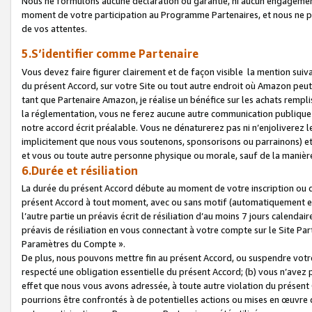
Nous ne formulons aucune déclaration ou garantie, ni aucun engagemen
moment de votre participation au Programme Partenaires, et nous ne p
de vos attentes.
5.S’identifier comme Partenaire
Vous devez faire figurer clairement et de façon visible la mention sui
du présent Accord, sur votre Site ou tout autre endroit où Amazon peut vo
tant que Partenaire Amazon, je réalise un bénéfice sur les achats remplis
la réglementation, vous ne ferez aucune autre communication publique
notre accord écrit préalable. Vous ne dénaturerez pas ni n’enjoliverez 
implicitement que nous vous soutenons, sponsorisons ou parrainons) et v
et vous ou toute autre personne physique ou morale, sauf de la manièr
6.Durée et résiliation
La durée du présent Accord débute au moment de votre inscription ou de
présent Accord à tout moment, avec ou sans motif (automatiquement et sa
l’autre partie un préavis écrit de résiliation d’au moins 7 jours calenda
préavis de résiliation en vous connectant à votre compte sur le Site Par
Paramètres du Compte ».
De plus, nous pouvons mettre fin au présent Accord, ou suspendre votre 
respecté une obligation essentielle du présent Accord; (b) vous n’avez p
effet que nous vous avons adressée, à toute autre violation du présen
pourrions être confrontés à de potentielles actions ou mises en œuvre 