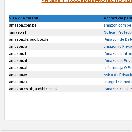
ANNEXE 4 : ACCORD DE PROTECTION 
Site d’ Amazon
Accord de pro
amazon.com.be
amazon.com.be 
amazon.fr
Notice : Protect
amazon.de, audible.de
Amazon.de Date
amazon.ie
amazon.ie Priva
amazon.it
Amazon.it Infor
amazon.nl
Amazon.nl Priva
amazon.pl
Informacja O P
amazon.es
Aviso de Privac
amazon.se
Integritetsmed
amazon.co.uk, audible.co.uk
Amazon.co.uk Pr