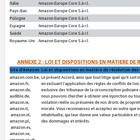
Italie
Amazon Europe Core S.à r.l.
Pays-Bas
Amazon Europe Core S.à r.l.
Pologne
Amazon Europe Core S.à r.l.
Espagne
Amazon Europe Core S.à r.l.
Suède
Amazon Europe Core S.à r.l.
Royaume-Uni
Amazon Europe Core S.à r.l.
ANNEXE 2 : LOI ET DISPOSITIONS EN MATIERE DE
Site d’Amazon
Loi et dispositions en matière de résolution des 
amazon.com.be,
Le présent Accord, ainsi que tout litige quel qu’il soi
amazon.fr,
en excluant l’application des règles de conflits de l
amazon.de,
exclusive des tribunaux de la circonscription judiciai
audible.de,
nous pouvons chercher à obtenir une injonction ou tou
amazon.ie,
violation réelle ou présumée de nos droits de proprié
amazon.it,
morale. Vous reconnaissez et acceptez en outre que n
amazon.nl,
inhabituelle, qui leur donne une valeur particulière 
amazon.pl,
des dommages et intérêts.
amazon.es,
amazon.se,
amazon.co.uk,