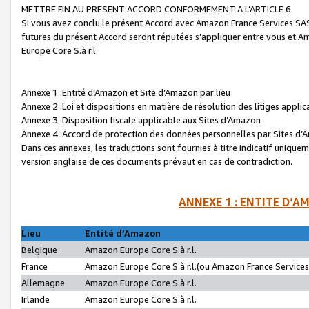
METTRE FIN AU PRESENT ACCORD CONFORMEMENT A L’ARTICLE 6.
Si vous avez conclu le présent Accord avec Amazon France Services SAS 
futures du présent Accord seront réputées s’appliquer entre vous et 
Europe Core S.à r.l.
Annexe 1 :Entité d’Amazon et Site d’Amazon par lieu
Annexe 2 :Loi et dispositions en matière de résolution des litiges appli
Annexe 3 :Disposition fiscale applicable aux Sites d’Amazon
Annexe 4 :Accord de protection des données personnelles par Sites d
Dans ces annexes, les traductions sont fournies à titre indicatif uniquem
version anglaise de ces documents prévaut en cas de contradiction.
ANNEXE 1 : ENTITE D’A
Lieu
Entité d’Amazon
Belgique
Amazon Europe Core S.à r.l.
France
Amazon Europe Core S.à r.l.(ou Amazon France Services 
Allemagne
Amazon Europe Core S.à r.l.
Irlande
Amazon Europe Core S.à r.l.