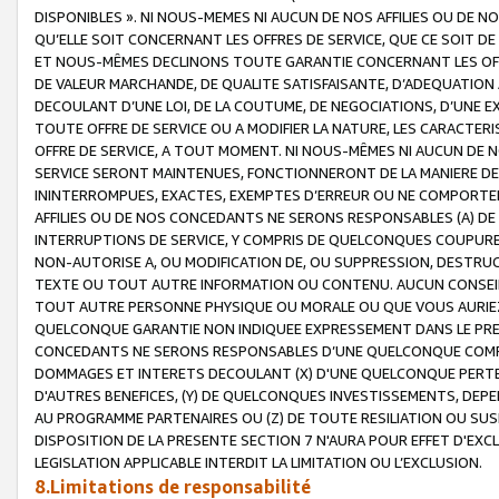
DISPONIBLES ». NI NOUS-MEMES NI AUCUN DE NOS AFFILIES OU D
QU’ELLE SOIT CONCERNANT LES OFFRES DE SERVICE, QUE CE SOIT DE
ET NOUS-MÊMES DECLINONS TOUTE GARANTIE CONCERNANT LES OFFRE
DE VALEUR MARCHANDE, DE QUALITE SATISFAISANTE, D’ADEQUATION
DECOULANT D’UNE LOI, DE LA COUTUME, DE NEGOCIATIONS, D’UNE
TOUTE OFFRE DE SERVICE OU A MODIFIER LA NATURE, LES CARACTERI
OFFRE DE SERVICE, A TOUT MOMENT. NI NOUS-MÊMES NI AUCUN DE 
SERVICE SERONT MAINTENUES, FONCTIONNERONT DE LA MANIERE DECR
ININTERROMPUES, EXACTES, EXEMPTES D’ERREUR OU NE COMPORT
AFFILIES OU DE NOS CONCEDANTS NE SERONS RESPONSABLES (A) DE
INTERRUPTIONS DE SERVICE, Y COMPRIS DE QUELCONQUES COUPURE
NON-AUTORISE A, OU MODIFICATION DE, OU SUPPRESSION, DESTRUC
TEXTE OU TOUT AUTRE INFORMATION OU CONTENU. AUCUN CONSEIL 
TOUT AUTRE PERSONNE PHYSIQUE OU MORALE OU QUE VOUS AURIEZ 
QUELCONQUE GARANTIE NON INDIQUEE EXPRESSEMENT DANS LE PRES
CONCEDANTS NE SERONS RESPONSABLES D’UNE QUELCONQUE COM
DOMMAGES ET INTERETS DECOULANT (X) D'UNE QUELCONQUE PERTE D
D'AUTRES BENEFICES, (Y) DE QUELCONQUES INVESTISSEMENTS, DEP
AU PROGRAMME PARTENAIRES OU (Z) DE TOUTE RESILIATION OU SU
DISPOSITION DE LA PRESENTE SECTION 7 N'AURA POUR EFFET D'EXC
LEGISLATION APPLICABLE INTERDIT LA LIMITATION OU L’EXCLUSION.
8.Limitations de responsabilité