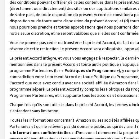
des conditions pouvant différer de celles contenues dans le présent Ac
(directement ou indirectement) des sites ou des applications similaires o
de votre part, de toute disposition du présent Accord ne constituera pa
disposition ou de toute autre disposition du présent Accord, et (d) tou
nous pourrions prendre et toutes approbations que nous pourrions donn
notre seule discrétion, et ne seront valables que si elles sont confirmée
Vous ne pouvez pas céder ou transférer le présent Accord, du fait de la 
réserve de cette restriction, le présent Accord sera obligatoire, opposab
Le présent Accord intègre, et vous vous engagez à respecter, la dernière 
mentionnées dans le présent Accord et toute autre politique s’appliqua
programme Partenaires (les «
Politiques du Programme
»), y compri
contradiction entre le présent Accord et toute Politique du Programme, 
l’accord que vous avez conclu avec une société affiliée d’Amazon dans 
programme séparé. Le présent Accord (y compris les Politiques du Progr
Programme Partenaires, et il supplante tous les accords et discussions 
Chaque fois qu’ils sont utilisés dans le présent Accord, les termes « in
s'entendent sans limitation.
Toutes les informations concernant Amazon ou ses sociétés affiliées 
Partenaires et qui ne relèvent pas du domaine public, ou qui devraient
«
Informations confidentielles
» d’Amazon et demeurent la propriété 
mesure où leur utilisation est raisonnablement nécessaire pour l'appli