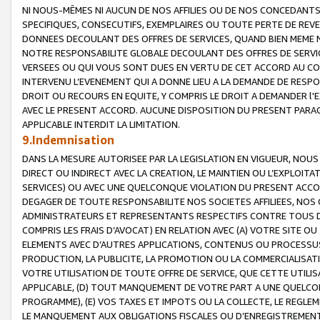
NI NOUS-MÊMES NI AUCUN DE NOS AFFILIES OU DE NOS CONCEDANT
SPECIFIQUES, CONSECUTIFS, EXEMPLAIRES OU TOUTE PERTE DE REVE
DONNEES DECOULANT DES OFFRES DE SERVICES, QUAND BIEN MEME N
NOTRE RESPONSABILITE GLOBALE DECOULANT DES OFFRES DE SERVI
VERSEES OU QUI VOUS SONT DUES EN VERTU DE CET ACCORD AU CO
INTERVENU L’EVENEMENT QUI A DONNE LIEU A LA DEMANDE DE RESP
DROIT OU RECOURS EN EQUITE, Y COMPRIS LE DROIT A DEMANDER l'
AVEC LE PRESENT ACCORD. AUCUNE DISPOSITION DU PRESENT PARAG
APPLICABLE INTERDIT LA LIMITATION.
9.Indemnisation
DANS LA MESURE AUTORISEE PAR LA LEGISLATION EN VIGUEUR, NO
DIRECT OU INDIRECT AVEC LA CREATION, LE MAINTIEN OU L’EXPLOIT
SERVICES) OU AVEC UNE QUELCONQUE VIOLATION DU PRESENT ACCO
DEGAGER DE TOUTE RESPONSABILITE NOS SOCIETES AFFILIEES, NOS 
ADMINISTRATEURS ET REPRESENTANTS RESPECTIFS CONTRE TOUS D
COMPRIS LES FRAIS D’AVOCAT) EN RELATION AVEC (A) VOTRE SITE O
ELEMENTS AVEC D’AUTRES APPLICATIONS, CONTENUS OU PROCESSUS, (
PRODUCTION, LA PUBLICITE, LA PROMOTION OU LA COMMERCIALISAT
VOTRE UTILISATION DE TOUTE OFFRE DE SERVICE, QUE CETTE UTILI
APPLICABLE, (D) TOUT MANQUEMENT DE VOTRE PART A UNE QUELCO
PROGRAMME), (E) VOS TAXES ET IMPOTS OU LA COLLECTE, LE REGLE
LE MANQUEMENT AUX OBLIGATIONS FISCALES OU D’ENREGISTREMENT 