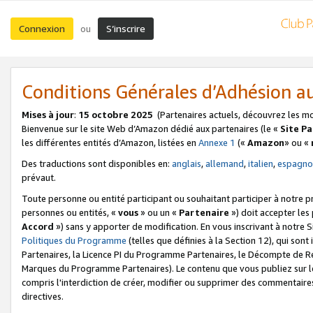
Connexion
S’inscrire
ou
Conditions Générales d’Adhésion 
Mises à jour
:
15 octobre 2025
(Partenaires actuels, découvrez les m
Bienvenue sur le site Web d’Amazon dédié aux partenaires (le «
Site P
les différentes entités d’Amazon, listées en
Annexe 1
(«
Amazon
» ou «
Des traductions sont disponibles en:
anglais
,
allemand
,
italien
,
espagno
prévaut.
Toute personne ou entité participant ou souhaitant participer à notre 
personnes ou entités, «
vous
» ou un «
Partenaire
») doit accepter le
Accord
») sans y apporter de modification. En vous inscrivant à notre Si
Politiques du Programme
(telles que définies à la Section 12), qui so
Partenaires, la Licence PI du Programme Partenaires, le Décompte de 
Marques du Programme Partenaires). Le contenu que vous publiez sur l
compris l'interdiction de créer, modifier ou supprimer des commentaires
directives.