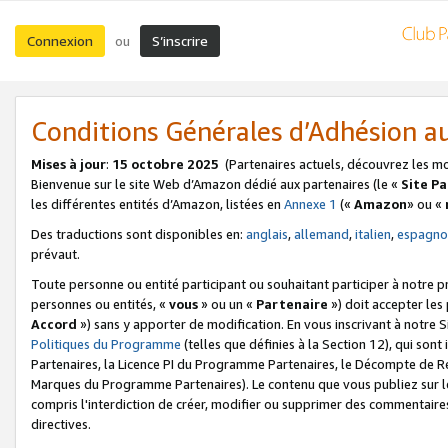
Connexion
S’inscrire
ou
Conditions Générales d’Adhésion 
Mises à jour
:
15 octobre 2025
(Partenaires actuels, découvrez les m
Bienvenue sur le site Web d’Amazon dédié aux partenaires (le «
Site P
les différentes entités d’Amazon, listées en
Annexe 1
(«
Amazon
» ou «
Des traductions sont disponibles en:
anglais
,
allemand
,
italien
,
espagno
prévaut.
Toute personne ou entité participant ou souhaitant participer à notre 
personnes ou entités, «
vous
» ou un «
Partenaire
») doit accepter le
Accord
») sans y apporter de modification. En vous inscrivant à notre Si
Politiques du Programme
(telles que définies à la Section 12), qui so
Partenaires, la Licence PI du Programme Partenaires, le Décompte de 
Marques du Programme Partenaires). Le contenu que vous publiez sur l
compris l'interdiction de créer, modifier ou supprimer des commentaires
directives.