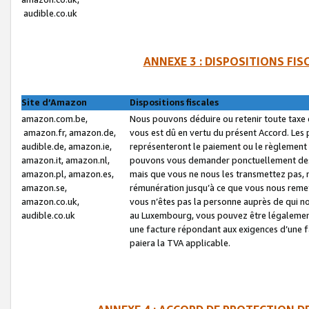
audible.co.uk
ANNEXE 3 : DISPOSITIONS FI
Site d’Amazon
Dispositions fiscales
amazon.com.be,
Nous pouvons déduire ou retenir toute taxe 
amazon.fr, amazon.de,
vous est dû en vertu du présent Accord. Les 
audible.de, amazon.ie,
représenteront le paiement ou le règlement 
amazon.it, amazon.nl,
pouvons vous demander ponctuellement des r
amazon.pl, amazon.es,
mais que vous ne nous les transmettez pas, n
amazon.se,
rémunération jusqu’à ce que vous nous reme
amazon.co.uk,
vous n’êtes pas la personne auprès de qui no
audible.co.uk
au Luxembourg, vous pouvez être légalement 
une facture répondant aux exigences d’une 
paiera la TVA applicable.