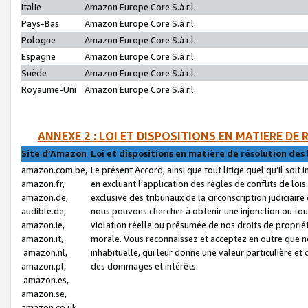
Italie
Amazon Europe Core S.à r.l.
Pays-Bas
Amazon Europe Core S.à r.l.
Pologne
Amazon Europe Core S.à r.l.
Espagne
Amazon Europe Core S.à r.l.
Suède
Amazon Europe Core S.à r.l.
Royaume-Uni
Amazon Europe Core S.à r.l.
ANNEXE 2 : LOI ET DISPOSITIONS EN MATIERE DE
Site d’Amazon
Loi et dispositions en matière de résolution des 
amazon.com.be,
Le présent Accord, ainsi que tout litige quel qu’il soi
amazon.fr,
en excluant l’application des règles de conflits de l
amazon.de,
exclusive des tribunaux de la circonscription judiciai
audible.de,
nous pouvons chercher à obtenir une injonction ou tou
amazon.ie,
violation réelle ou présumée de nos droits de proprié
amazon.it,
morale. Vous reconnaissez et acceptez en outre que n
amazon.nl,
inhabituelle, qui leur donne une valeur particulière 
amazon.pl,
des dommages et intérêts.
amazon.es,
amazon.se,
amazon.co.uk,