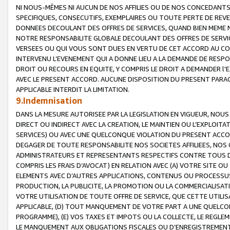
NI NOUS-MÊMES NI AUCUN DE NOS AFFILIES OU DE NOS CONCEDANT
SPECIFIQUES, CONSECUTIFS, EXEMPLAIRES OU TOUTE PERTE DE REVE
DONNEES DECOULANT DES OFFRES DE SERVICES, QUAND BIEN MEME N
NOTRE RESPONSABILITE GLOBALE DECOULANT DES OFFRES DE SERVI
VERSEES OU QUI VOUS SONT DUES EN VERTU DE CET ACCORD AU CO
INTERVENU L’EVENEMENT QUI A DONNE LIEU A LA DEMANDE DE RESP
DROIT OU RECOURS EN EQUITE, Y COMPRIS LE DROIT A DEMANDER l'
AVEC LE PRESENT ACCORD. AUCUNE DISPOSITION DU PRESENT PARAG
APPLICABLE INTERDIT LA LIMITATION.
9.Indemnisation
DANS LA MESURE AUTORISEE PAR LA LEGISLATION EN VIGUEUR, NO
DIRECT OU INDIRECT AVEC LA CREATION, LE MAINTIEN OU L’EXPLOIT
SERVICES) OU AVEC UNE QUELCONQUE VIOLATION DU PRESENT ACCO
DEGAGER DE TOUTE RESPONSABILITE NOS SOCIETES AFFILIEES, NOS 
ADMINISTRATEURS ET REPRESENTANTS RESPECTIFS CONTRE TOUS D
COMPRIS LES FRAIS D’AVOCAT) EN RELATION AVEC (A) VOTRE SITE O
ELEMENTS AVEC D’AUTRES APPLICATIONS, CONTENUS OU PROCESSUS, (
PRODUCTION, LA PUBLICITE, LA PROMOTION OU LA COMMERCIALISAT
VOTRE UTILISATION DE TOUTE OFFRE DE SERVICE, QUE CETTE UTILI
APPLICABLE, (D) TOUT MANQUEMENT DE VOTRE PART A UNE QUELCO
PROGRAMME), (E) VOS TAXES ET IMPOTS OU LA COLLECTE, LE REGLE
LE MANQUEMENT AUX OBLIGATIONS FISCALES OU D’ENREGISTREMENT 