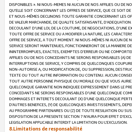
DISPONIBLES ». NI NOUS-MEMES NI AUCUN DE NOS AFFILIES OU D
QU’ELLE SOIT CONCERNANT LES OFFRES DE SERVICE, QUE CE SOIT DE
ET NOUS-MÊMES DECLINONS TOUTE GARANTIE CONCERNANT LES OFFRE
DE VALEUR MARCHANDE, DE QUALITE SATISFAISANTE, D’ADEQUATION
DECOULANT D’UNE LOI, DE LA COUTUME, DE NEGOCIATIONS, D’UNE
TOUTE OFFRE DE SERVICE OU A MODIFIER LA NATURE, LES CARACTERI
OFFRE DE SERVICE, A TOUT MOMENT. NI NOUS-MÊMES NI AUCUN DE 
SERVICE SERONT MAINTENUES, FONCTIONNERONT DE LA MANIERE DECR
ININTERROMPUES, EXACTES, EXEMPTES D’ERREUR OU NE COMPORT
AFFILIES OU DE NOS CONCEDANTS NE SERONS RESPONSABLES (A) DE
INTERRUPTIONS DE SERVICE, Y COMPRIS DE QUELCONQUES COUPURE
NON-AUTORISE A, OU MODIFICATION DE, OU SUPPRESSION, DESTRUC
TEXTE OU TOUT AUTRE INFORMATION OU CONTENU. AUCUN CONSEIL 
TOUT AUTRE PERSONNE PHYSIQUE OU MORALE OU QUE VOUS AURIEZ 
QUELCONQUE GARANTIE NON INDIQUEE EXPRESSEMENT DANS LE PRES
CONCEDANTS NE SERONS RESPONSABLES D’UNE QUELCONQUE COM
DOMMAGES ET INTERETS DECOULANT (X) D'UNE QUELCONQUE PERTE D
D'AUTRES BENEFICES, (Y) DE QUELCONQUES INVESTISSEMENTS, DEP
AU PROGRAMME PARTENAIRES OU (Z) DE TOUTE RESILIATION OU SU
DISPOSITION DE LA PRESENTE SECTION 7 N'AURA POUR EFFET D'EXC
LEGISLATION APPLICABLE INTERDIT LA LIMITATION OU L’EXCLUSION.
8.Limitations de responsabilité