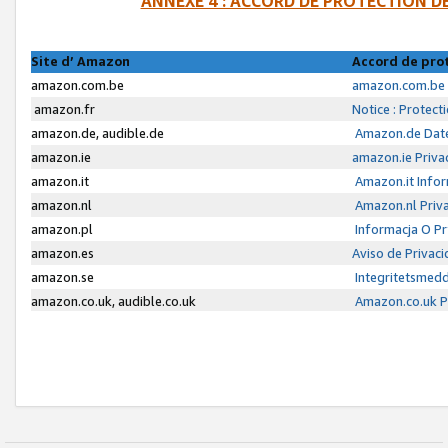
ANNEXE 4 : ACCORD DE PROTECTION 
Site d’ Amazon
Accord de pro
amazon.com.be
amazon.com.be 
amazon.fr
Notice : Protect
amazon.de, audible.de
Amazon.de Date
amazon.ie
amazon.ie Priva
amazon.it
Amazon.it Infor
amazon.nl
Amazon.nl Priva
amazon.pl
Informacja O P
amazon.es
Aviso de Privac
amazon.se
Integritetsmed
amazon.co.uk, audible.co.uk
Amazon.co.uk Pr