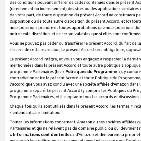
des conditions pouvant différer de celles contenues dans le présent Ac
(directement ou indirectement) des sites ou des applications similaires o
de votre part, de toute disposition du présent Accord ne constituera pa
disposition ou de toute autre disposition du présent Accord, et (d) tou
nous pourrions prendre et toutes approbations que nous pourrions donn
notre seule discrétion, et ne seront valables que si elles sont confirmée
Vous ne pouvez pas céder ou transférer le présent Accord, du fait de la 
réserve de cette restriction, le présent Accord sera obligatoire, opposab
Le présent Accord intègre, et vous vous engagez à respecter, la dernière 
mentionnées dans le présent Accord et toute autre politique s’appliqua
programme Partenaires (les «
Politiques du Programme
»), y compri
contradiction entre le présent Accord et toute Politique du Programme, 
l’accord que vous avez conclu avec une société affiliée d’Amazon dans 
programme séparé. Le présent Accord (y compris les Politiques du Progr
Programme Partenaires, et il supplante tous les accords et discussions 
Chaque fois qu’ils sont utilisés dans le présent Accord, les termes « in
s'entendent sans limitation.
Toutes les informations concernant Amazon ou ses sociétés affiliées 
Partenaires et qui ne relèvent pas du domaine public, ou qui devraient
«
Informations confidentielles
» d’Amazon et demeurent la propriété 
mesure où leur utilisation est raisonnablement nécessaire pour l'appli