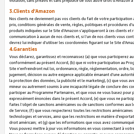
violation, sans préavis et sans préjudice de tout autre droit d’Amazo
3.Clients d’Amazon
Nos clients ne deviennent pas vos clients du fait de votre participati
prix, conditions générales de vente, règles, politiques et procédures d’u
produits indiquées sur le Site d’Amazon s’appliqueront à ces clients et
communication à aucun de nos clients et, si l’un de nos clients vous co
devrez lui indiquer d’utiliser les coordonnées figurant sur le Site d’Ama
4.Garanties
Vous déclarez, garantissez et reconnaissez (a) que vous participerez a
conformément au présent Accord, (b) que ni votre participation au Prog
Site n’enfreindront nul loi, ordonnance, règle, réglementation, ordre, li
jugement, décision ou autre exigence applicable émanant d’une autori
la protection des données, la publicité et le marketing), (c) que vous 
mineur ou autrement soumis à une incapacité légale de conclure des con
participer au Programme Partenaires, et que vous ne vous basez pour pr
expressément énoncées dans le présent Accord, (e) que vous ne particip
faites l’objet de sanctions américaines ou de sanctions conformes aux 
de Service; (f) que vous respecterez toutes les restrictions américaines
technologies et services, ainsi que les restrictions en matière d’exporta
droit américain; et (g) que les informations que vous avez communiqué
Vous pouvez mettre à jour vos informations en vous connectant à votre