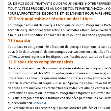
OU DE VOS SOUS-TRAITANTS OU DE VOUS-MÊMES. NOTRE REPRES
TOUT ACTE DE PROCEDURE AU NOM DE TOUTE PARTIE AMAZON , Y CO
POUR LA PROTECTION DE DROITS, ET NOTAMMENT POUR FAIRE APPL
10.Droit applicable et résolution des litiges
Tout litige découlant de quelque façon que ce soit du Programme Parte
Accord), de quelconques transactions ou activités effectuées en vertu d
à la loi et aux dispositions en matière de résolution des litiges applic
11.Fiscalité
Toute taxe et obligation liée découlant de quelque façon que ce soit 
ou avérée dudit Accord), de quelconques transactions ou activités effe
affiliées, seront régies par les dispositions fiscales applicables au Si
12.Dispositions complémentaires
Nous pouvons envoyer des communications relatives au programme Parten
notifications push et des SMS. En outre, nous sommes autorisés à (a) cont
utilisateurs de votre Site que nous obtenons grâce à votre affichage de
particulier d'Amazon ait cliqué sur un Lien Spécial de votre Site avant d
de toute autre manière des recherches sur votre Site afin de vérifier le re
votre mise en œuvre du Contenu du Programme figurant sur votre Site à
plus sur la façon dont nous traitons vos données personnelles, veuille
que reproduit en
Annexe 4
,
Vous reconnaissez et acceptez que (a) nos sociétés affiliées et nous-m