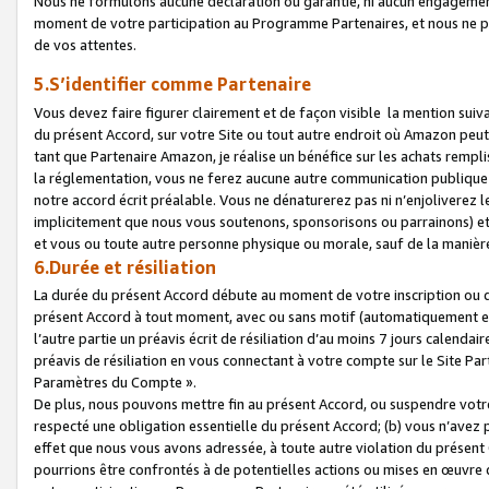
Nous ne formulons aucune déclaration ou garantie, ni aucun engagemen
moment de votre participation au Programme Partenaires, et nous ne p
de vos attentes.
5.S’identifier comme Partenaire
Vous devez faire figurer clairement et de façon visible la mention sui
du présent Accord, sur votre Site ou tout autre endroit où Amazon peut vo
tant que Partenaire Amazon, je réalise un bénéfice sur les achats remplis
la réglementation, vous ne ferez aucune autre communication publique
notre accord écrit préalable. Vous ne dénaturerez pas ni n’enjoliverez 
implicitement que nous vous soutenons, sponsorisons ou parrainons) et v
et vous ou toute autre personne physique ou morale, sauf de la manièr
6.Durée et résiliation
La durée du présent Accord débute au moment de votre inscription ou de
présent Accord à tout moment, avec ou sans motif (automatiquement et sa
l’autre partie un préavis écrit de résiliation d’au moins 7 jours calenda
préavis de résiliation en vous connectant à votre compte sur le Site Par
Paramètres du Compte ».
De plus, nous pouvons mettre fin au présent Accord, ou suspendre votre 
respecté une obligation essentielle du présent Accord; (b) vous n’avez p
effet que nous vous avons adressée, à toute autre violation du présen
pourrions être confrontés à de potentielles actions ou mises en œuvre 