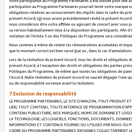
votre participation au Programme Partenaires a été utilisée pour une ac
participation au Programme Partenaires pourrait ternir notre marque ou
obligations relatives au recouvrement des impôts dans le cadre du prése
présent Accord; (g) nous avons précédemment résilié le présent Accord
nous considérons être votre affiliée ou agissant de concert avec vous 
sa version habituellement mise à la disposition des participants. Afin d’é
violation de l’Article 5 ou des Politiques du Programme sera considéré
Nous sommes à même de retenir les rémunérations accumulées et impayée
que le montant correct est bien versé (par ex., dans le cas d’annulations
Lors de la résiliation du présent Accord, tous les droits et obligations 
présent Accord, à l’exception des droits et obligations des parties prévus
Politiques du Programme, de même que toutes les obligations de paiement
l’Accord. Nulle résiliation du présent Accord ne saurait dégager l'une 
ou de responsabilité survenue avant la résiliation.
7.Exclusion de responsabilité
LE PROGRAMME PARTENAIRES, LE SITE D’AMAZON, TOUT PRODUIT ET 
LIEN, TOUT CONTENU, TOUTE INTERFACE DE PROGRAMMATION D'APP
CONTENU PUBLICITAIRE, NOS MARQUES, NOMS DE DOMAINE ET LOGOS
LA TECHNOLOGIE, LES LOGICIELS, FONCTIONS, DOCUMENTS, DONNEES
INFORMATIONS ET CONTENUS FOURNIS OU UTILISES PAR NOUS OU P
CADRE DU PROGRAMME PARTENAIRES (DESIGNES COLLECTIVEMENT LE