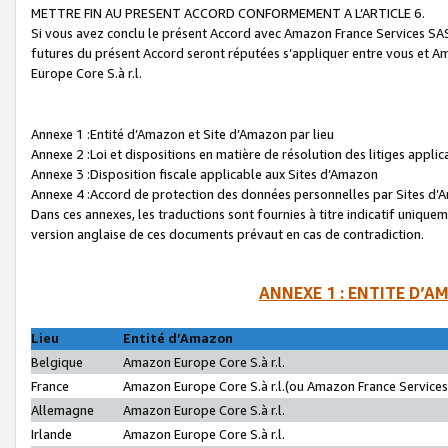
METTRE FIN AU PRESENT ACCORD CONFORMEMENT A L’ARTICLE 6.
Si vous avez conclu le présent Accord avec Amazon France Services SAS 
futures du présent Accord seront réputées s’appliquer entre vous et 
Europe Core S.à r.l.
Annexe 1 :Entité d’Amazon et Site d’Amazon par lieu
Annexe 2 :Loi et dispositions en matière de résolution des litiges appli
Annexe 3 :Disposition fiscale applicable aux Sites d’Amazon
Annexe 4 :Accord de protection des données personnelles par Sites d
Dans ces annexes, les traductions sont fournies à titre indicatif uniquem
version anglaise de ces documents prévaut en cas de contradiction.
ANNEXE 1 : ENTITE D’A
Lieu
Entité d’Amazon
Belgique
Amazon Europe Core S.à r.l.
France
Amazon Europe Core S.à r.l.(ou Amazon France Services 
Allemagne
Amazon Europe Core S.à r.l.
Irlande
Amazon Europe Core S.à r.l.