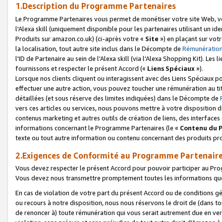
1.Description du Programme Partenaires
Le Programme Partenaires vous permet de monétiser votre site Web, vos 
l'Alexa skill (uniquement disponible pour les partenaires utilisant un 
Produits sur amazon.co.uk) (ci-après votre «
Site
») en plaçant sur votr
la localisation, tout autre site inclus dans le Décompte de
Rémunération
l'ID de Partenaire au sein de l'Alexa skill (via l'Alexa Shopping Kit). Le
fournissons et respecter le présent Accord («
Liens Spéciaux
»).
Lorsque nos clients cliquent ou interagissent avec des Liens Spéciaux p
effectuer une autre action, vous pouvez toucher une rémunération au ti
détaillées (et sous réserve des limites indiquées) dans le Décompte de
vers ces articles ou services, nous pouvons mettre à votre disposition d
contenus marketing et autres outils de création de liens, des interfaces
informations concernant le Programme Partenaires (le «
Contenu du 
texte ou tout autre information ou contenu concernant des produits prop
2.Exigences de Conformité au Programme Partenair
Vous devez respecter le présent Accord pour pouvoir participer au Pr
Vous devez nous transmettre promptement toutes les informations que
En cas de violation de votre part du présent Accord ou de conditions g
ou recours à notre disposition, nous nous réservons le droit de (dans 
de renoncer à) toute rémunération qui vous serait autrement due en ver