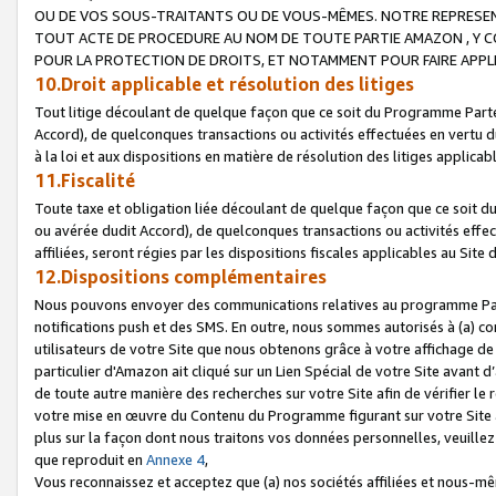
OU DE VOS SOUS-TRAITANTS OU DE VOUS-MÊMES. NOTRE REPRES
TOUT ACTE DE PROCEDURE AU NOM DE TOUTE PARTIE AMAZON , Y CO
POUR LA PROTECTION DE DROITS, ET NOTAMMENT POUR FAIRE APPL
10.Droit applicable et résolution des litiges
Tout litige découlant de quelque façon que ce soit du Programme Parte
Accord), de quelconques transactions ou activités effectuées en vertu d
à la loi et aux dispositions en matière de résolution des litiges applic
11.Fiscalité
Toute taxe et obligation liée découlant de quelque façon que ce soit 
ou avérée dudit Accord), de quelconques transactions ou activités effe
affiliées, seront régies par les dispositions fiscales applicables au Si
12.Dispositions complémentaires
Nous pouvons envoyer des communications relatives au programme Parten
notifications push et des SMS. En outre, nous sommes autorisés à (a) cont
utilisateurs de votre Site que nous obtenons grâce à votre affichage de
particulier d'Amazon ait cliqué sur un Lien Spécial de votre Site avant d
de toute autre manière des recherches sur votre Site afin de vérifier le re
votre mise en œuvre du Contenu du Programme figurant sur votre Site à
plus sur la façon dont nous traitons vos données personnelles, veuille
que reproduit en
Annexe 4
,
Vous reconnaissez et acceptez que (a) nos sociétés affiliées et nous-m