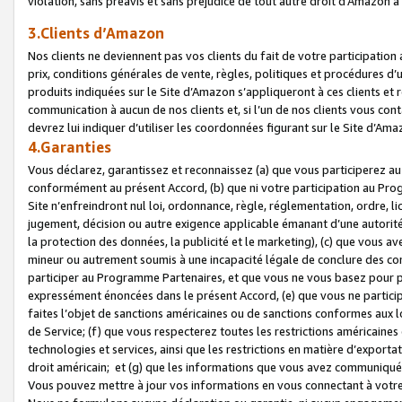
violation, sans préavis et sans préjudice de tout autre droit d’Amazo
3.Clients d’Amazon
Nos clients ne deviennent pas vos clients du fait de votre participati
prix, conditions générales de vente, règles, politiques et procédures d’u
produits indiquées sur le Site d’Amazon s’appliqueront à ces clients et
communication à aucun de nos clients et, si l’un de nos clients vous co
devrez lui indiquer d’utiliser les coordonnées figurant sur le Site d’Ama
4.Garanties
Vous déclarez, garantissez et reconnaissez (a) que vous participerez a
conformément au présent Accord, (b) que ni votre participation au Prog
Site n’enfreindront nul loi, ordonnance, règle, réglementation, ordre, li
jugement, décision ou autre exigence applicable émanant d’une autori
la protection des données, la publicité et le marketing), (c) que vous 
mineur ou autrement soumis à une incapacité légale de conclure des con
participer au Programme Partenaires, et que vous ne vous basez pour pr
expressément énoncées dans le présent Accord, (e) que vous ne particip
faites l’objet de sanctions américaines ou de sanctions conformes aux 
de Service; (f) que vous respecterez toutes les restrictions américaines
technologies et services, ainsi que les restrictions en matière d’exporta
droit américain; et (g) que les informations que vous avez communiqué
Vous pouvez mettre à jour vos informations en vous connectant à votre