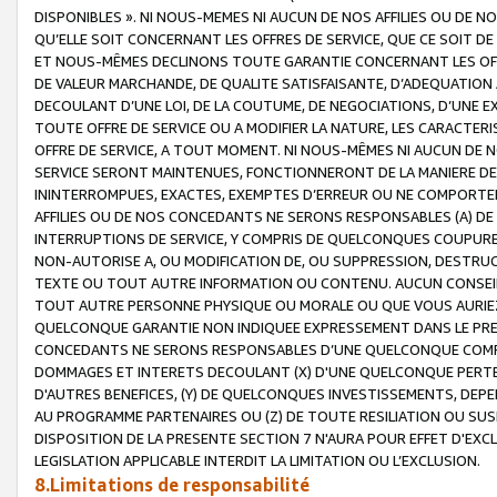
DISPONIBLES ». NI NOUS-MEMES NI AUCUN DE NOS AFFILIES OU D
QU’ELLE SOIT CONCERNANT LES OFFRES DE SERVICE, QUE CE SOIT DE
ET NOUS-MÊMES DECLINONS TOUTE GARANTIE CONCERNANT LES OFFRE
DE VALEUR MARCHANDE, DE QUALITE SATISFAISANTE, D’ADEQUATION
DECOULANT D’UNE LOI, DE LA COUTUME, DE NEGOCIATIONS, D’UNE
TOUTE OFFRE DE SERVICE OU A MODIFIER LA NATURE, LES CARACTERI
OFFRE DE SERVICE, A TOUT MOMENT. NI NOUS-MÊMES NI AUCUN DE 
SERVICE SERONT MAINTENUES, FONCTIONNERONT DE LA MANIERE DECR
ININTERROMPUES, EXACTES, EXEMPTES D’ERREUR OU NE COMPORT
AFFILIES OU DE NOS CONCEDANTS NE SERONS RESPONSABLES (A) DE
INTERRUPTIONS DE SERVICE, Y COMPRIS DE QUELCONQUES COUPURE
NON-AUTORISE A, OU MODIFICATION DE, OU SUPPRESSION, DESTRUC
TEXTE OU TOUT AUTRE INFORMATION OU CONTENU. AUCUN CONSEIL 
TOUT AUTRE PERSONNE PHYSIQUE OU MORALE OU QUE VOUS AURIEZ 
QUELCONQUE GARANTIE NON INDIQUEE EXPRESSEMENT DANS LE PRES
CONCEDANTS NE SERONS RESPONSABLES D’UNE QUELCONQUE COM
DOMMAGES ET INTERETS DECOULANT (X) D'UNE QUELCONQUE PERTE D
D'AUTRES BENEFICES, (Y) DE QUELCONQUES INVESTISSEMENTS, DEP
AU PROGRAMME PARTENAIRES OU (Z) DE TOUTE RESILIATION OU SU
DISPOSITION DE LA PRESENTE SECTION 7 N'AURA POUR EFFET D'EXC
LEGISLATION APPLICABLE INTERDIT LA LIMITATION OU L’EXCLUSION.
8.Limitations de responsabilité