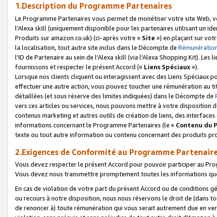
1.Description du Programme Partenaires
Le Programme Partenaires vous permet de monétiser votre site Web, vos 
l'Alexa skill (uniquement disponible pour les partenaires utilisant un 
Produits sur amazon.co.uk) (ci-après votre «
Site
») en plaçant sur votr
la localisation, tout autre site inclus dans le Décompte de
Rémunération
l'ID de Partenaire au sein de l'Alexa skill (via l'Alexa Shopping Kit). Le
fournissons et respecter le présent Accord («
Liens Spéciaux
»).
Lorsque nos clients cliquent ou interagissent avec des Liens Spéciaux p
effectuer une autre action, vous pouvez toucher une rémunération au ti
détaillées (et sous réserve des limites indiquées) dans le Décompte de
vers ces articles ou services, nous pouvons mettre à votre disposition d
contenus marketing et autres outils de création de liens, des interfaces
informations concernant le Programme Partenaires (le «
Contenu du 
texte ou tout autre information ou contenu concernant des produits prop
2.Exigences de Conformité au Programme Partenair
Vous devez respecter le présent Accord pour pouvoir participer au Pr
Vous devez nous transmettre promptement toutes les informations que
En cas de violation de votre part du présent Accord ou de conditions g
ou recours à notre disposition, nous nous réservons le droit de (dans 
de renoncer à) toute rémunération qui vous serait autrement due en ver