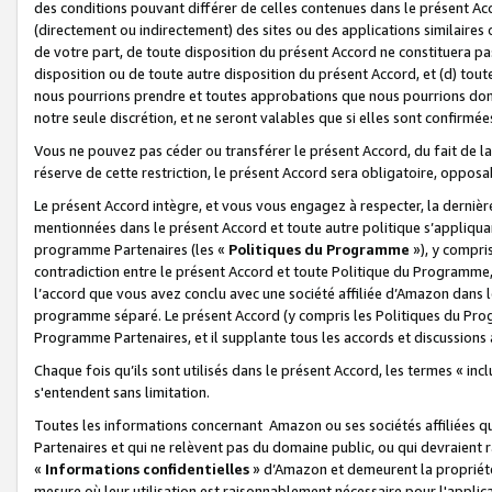
des conditions pouvant différer de celles contenues dans le présent Ac
(directement ou indirectement) des sites ou des applications similaires o
de votre part, de toute disposition du présent Accord ne constituera pa
disposition ou de toute autre disposition du présent Accord, et (d) tou
nous pourrions prendre et toutes approbations que nous pourrions donn
notre seule discrétion, et ne seront valables que si elles sont confirmée
Vous ne pouvez pas céder ou transférer le présent Accord, du fait de la 
réserve de cette restriction, le présent Accord sera obligatoire, opposab
Le présent Accord intègre, et vous vous engagez à respecter, la dernière 
mentionnées dans le présent Accord et toute autre politique s’appliqua
programme Partenaires (les «
Politiques du Programme
»), y compri
contradiction entre le présent Accord et toute Politique du Programme, 
l’accord que vous avez conclu avec une société affiliée d’Amazon dans 
programme séparé. Le présent Accord (y compris les Politiques du Progr
Programme Partenaires, et il supplante tous les accords et discussions 
Chaque fois qu’ils sont utilisés dans le présent Accord, les termes « in
s'entendent sans limitation.
Toutes les informations concernant Amazon ou ses sociétés affiliées 
Partenaires et qui ne relèvent pas du domaine public, ou qui devraient
«
Informations confidentielles
» d’Amazon et demeurent la propriété 
mesure où leur utilisation est raisonnablement nécessaire pour l'appli