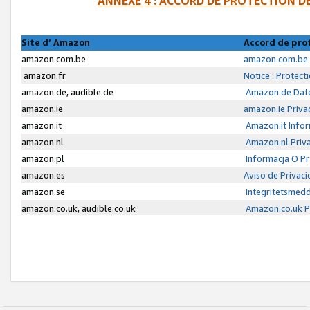
ANNEXE 4 : ACCORD DE PROTECTION 
Site d’ Amazon
Accord de pro
amazon.com.be
amazon.com.be 
amazon.fr
Notice : Protect
amazon.de, audible.de
Amazon.de Date
amazon.ie
amazon.ie Priva
amazon.it
Amazon.it Infor
amazon.nl
Amazon.nl Priva
amazon.pl
Informacja O P
amazon.es
Aviso de Privac
amazon.se
Integritetsmed
amazon.co.uk, audible.co.uk
Amazon.co.uk Pr