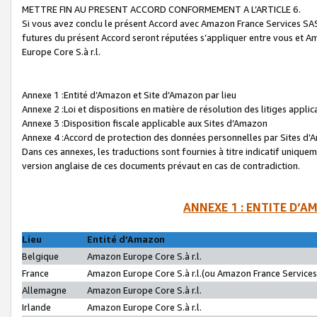
METTRE FIN AU PRESENT ACCORD CONFORMEMENT A L’ARTICLE 6.
Si vous avez conclu le présent Accord avec Amazon France Services SAS 
futures du présent Accord seront réputées s’appliquer entre vous et 
Europe Core S.à r.l.
Annexe 1 :Entité d’Amazon et Site d’Amazon par lieu
Annexe 2 :Loi et dispositions en matière de résolution des litiges appli
Annexe 3 :Disposition fiscale applicable aux Sites d’Amazon
Annexe 4 :Accord de protection des données personnelles par Sites d
Dans ces annexes, les traductions sont fournies à titre indicatif uniquem
version anglaise de ces documents prévaut en cas de contradiction.
ANNEXE 1 : ENTITE D’A
Lieu
Entité d’Amazon
Belgique
Amazon Europe Core S.à r.l.
France
Amazon Europe Core S.à r.l.(ou Amazon France Services 
Allemagne
Amazon Europe Core S.à r.l.
Irlande
Amazon Europe Core S.à r.l.