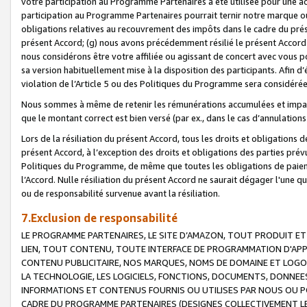
votre participation au Programme Partenaires a été utilisée pour une ac
participation au Programme Partenaires pourrait ternir notre marque ou
obligations relatives au recouvrement des impôts dans le cadre du prése
présent Accord; (g) nous avons précédemment résilié le présent Accord
nous considérons être votre affiliée ou agissant de concert avec vous 
sa version habituellement mise à la disposition des participants. Afin d’é
violation de l’Article 5 ou des Politiques du Programme sera considéré
Nous sommes à même de retenir les rémunérations accumulées et impayée
que le montant correct est bien versé (par ex., dans le cas d’annulations
Lors de la résiliation du présent Accord, tous les droits et obligations 
présent Accord, à l’exception des droits et obligations des parties prévus
Politiques du Programme, de même que toutes les obligations de paiement
l’Accord. Nulle résiliation du présent Accord ne saurait dégager l'une 
ou de responsabilité survenue avant la résiliation.
7.Exclusion de responsabilité
LE PROGRAMME PARTENAIRES, LE SITE D’AMAZON, TOUT PRODUIT ET 
LIEN, TOUT CONTENU, TOUTE INTERFACE DE PROGRAMMATION D'APP
CONTENU PUBLICITAIRE, NOS MARQUES, NOMS DE DOMAINE ET LOGOS
LA TECHNOLOGIE, LES LOGICIELS, FONCTIONS, DOCUMENTS, DONNEES
INFORMATIONS ET CONTENUS FOURNIS OU UTILISES PAR NOUS OU P
CADRE DU PROGRAMME PARTENAIRES (DESIGNES COLLECTIVEMENT LE