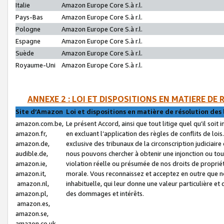
Italie
Amazon Europe Core S.à r.l.
Pays-Bas
Amazon Europe Core S.à r.l.
Pologne
Amazon Europe Core S.à r.l.
Espagne
Amazon Europe Core S.à r.l.
Suède
Amazon Europe Core S.à r.l.
Royaume-Uni
Amazon Europe Core S.à r.l.
ANNEXE 2 : LOI ET DISPOSITIONS EN MATIERE DE
Site d’Amazon
Loi et dispositions en matière de résolution des 
amazon.com.be,
Le présent Accord, ainsi que tout litige quel qu’il soi
amazon.fr,
en excluant l’application des règles de conflits de l
amazon.de,
exclusive des tribunaux de la circonscription judiciai
audible.de,
nous pouvons chercher à obtenir une injonction ou tou
amazon.ie,
violation réelle ou présumée de nos droits de proprié
amazon.it,
morale. Vous reconnaissez et acceptez en outre que n
amazon.nl,
inhabituelle, qui leur donne une valeur particulière 
amazon.pl,
des dommages et intérêts.
amazon.es,
amazon.se,
amazon.co.uk,