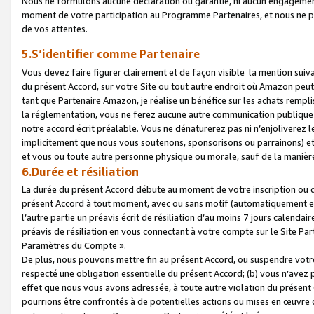
Nous ne formulons aucune déclaration ou garantie, ni aucun engagemen
moment de votre participation au Programme Partenaires, et nous ne p
de vos attentes.
5.S’identifier comme Partenaire
Vous devez faire figurer clairement et de façon visible la mention sui
du présent Accord, sur votre Site ou tout autre endroit où Amazon peut vo
tant que Partenaire Amazon, je réalise un bénéfice sur les achats remplis
la réglementation, vous ne ferez aucune autre communication publique
notre accord écrit préalable. Vous ne dénaturerez pas ni n’enjoliverez 
implicitement que nous vous soutenons, sponsorisons ou parrainons) et v
et vous ou toute autre personne physique ou morale, sauf de la manièr
6.Durée et résiliation
La durée du présent Accord débute au moment de votre inscription ou de
présent Accord à tout moment, avec ou sans motif (automatiquement et sa
l’autre partie un préavis écrit de résiliation d’au moins 7 jours calenda
préavis de résiliation en vous connectant à votre compte sur le Site Par
Paramètres du Compte ».
De plus, nous pouvons mettre fin au présent Accord, ou suspendre votre 
respecté une obligation essentielle du présent Accord; (b) vous n’avez p
effet que nous vous avons adressée, à toute autre violation du présen
pourrions être confrontés à de potentielles actions ou mises en œuvre 