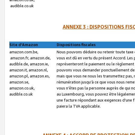
audible.co.uk
ANNEXE 3 : DISPOSITIONS FI
Site d’Amazon
Dispositions fiscales
amazon.com.be,
Nous pouvons déduire ou retenir toute taxe 
amazon.fr, amazon.de,
vous est dû en vertu du présent Accord. Les 
audible.de, amazon.ie,
représenteront le paiement ou le règlement 
amazon.it, amazon.nl,
pouvons vous demander ponctuellement des r
amazon.pl, amazon.es,
mais que vous ne nous les transmettez pas, n
amazon.se,
rémunération jusqu’à ce que vous nous reme
amazon.co.uk,
vous n’êtes pas la personne auprès de qui no
audible.co.uk
au Luxembourg, vous pouvez être légalement 
une facture répondant aux exigences d’une 
paiera la TVA applicable.