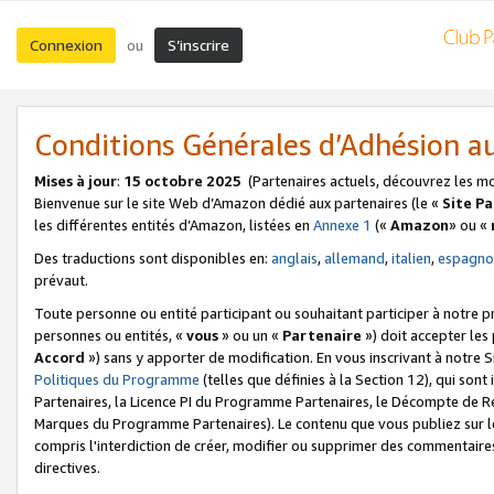
Connexion
S’inscrire
ou
Conditions Générales d’Adhésion 
Mises à jour
:
15 octobre 2025
(Partenaires actuels, découvrez les m
Bienvenue sur le site Web d’Amazon dédié aux partenaires (le «
Site P
les différentes entités d’Amazon, listées en
Annexe 1
(«
Amazon
» ou «
Des traductions sont disponibles en:
anglais
,
allemand
,
italien
,
espagno
prévaut.
Toute personne ou entité participant ou souhaitant participer à notre 
personnes ou entités, «
vous
» ou un «
Partenaire
») doit accepter le
Accord
») sans y apporter de modification. En vous inscrivant à notre Si
Politiques du Programme
(telles que définies à la Section 12), qui so
Partenaires, la Licence PI du Programme Partenaires, le Décompte de 
Marques du Programme Partenaires). Le contenu que vous publiez sur l
compris l'interdiction de créer, modifier ou supprimer des commentaires
directives.