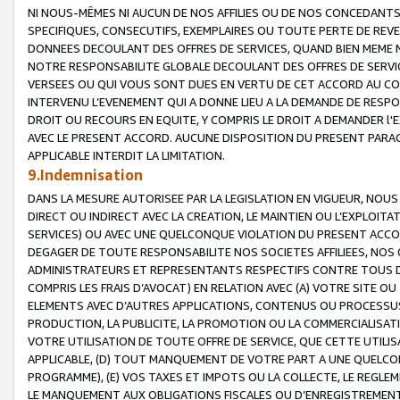
NI NOUS-MÊMES NI AUCUN DE NOS AFFILIES OU DE NOS CONCEDANT
SPECIFIQUES, CONSECUTIFS, EXEMPLAIRES OU TOUTE PERTE DE REVE
DONNEES DECOULANT DES OFFRES DE SERVICES, QUAND BIEN MEME N
NOTRE RESPONSABILITE GLOBALE DECOULANT DES OFFRES DE SERVI
VERSEES OU QUI VOUS SONT DUES EN VERTU DE CET ACCORD AU CO
INTERVENU L’EVENEMENT QUI A DONNE LIEU A LA DEMANDE DE RESP
DROIT OU RECOURS EN EQUITE, Y COMPRIS LE DROIT A DEMANDER l'
AVEC LE PRESENT ACCORD. AUCUNE DISPOSITION DU PRESENT PARAG
APPLICABLE INTERDIT LA LIMITATION.
9.Indemnisation
DANS LA MESURE AUTORISEE PAR LA LEGISLATION EN VIGUEUR, NO
DIRECT OU INDIRECT AVEC LA CREATION, LE MAINTIEN OU L’EXPLOIT
SERVICES) OU AVEC UNE QUELCONQUE VIOLATION DU PRESENT ACCO
DEGAGER DE TOUTE RESPONSABILITE NOS SOCIETES AFFILIEES, NOS 
ADMINISTRATEURS ET REPRESENTANTS RESPECTIFS CONTRE TOUS D
COMPRIS LES FRAIS D’AVOCAT) EN RELATION AVEC (A) VOTRE SITE O
ELEMENTS AVEC D’AUTRES APPLICATIONS, CONTENUS OU PROCESSUS, (
PRODUCTION, LA PUBLICITE, LA PROMOTION OU LA COMMERCIALISAT
VOTRE UTILISATION DE TOUTE OFFRE DE SERVICE, QUE CETTE UTILI
APPLICABLE, (D) TOUT MANQUEMENT DE VOTRE PART A UNE QUELCO
PROGRAMME), (E) VOS TAXES ET IMPOTS OU LA COLLECTE, LE REGLE
LE MANQUEMENT AUX OBLIGATIONS FISCALES OU D’ENREGISTREMENT 