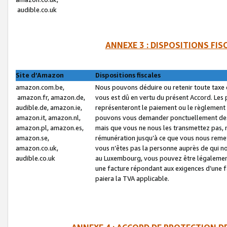
audible.co.uk
ANNEXE 3 : DISPOSITIONS FI
Site d’Amazon
Dispositions fiscales
amazon.com.be,
Nous pouvons déduire ou retenir toute taxe 
amazon.fr, amazon.de,
vous est dû en vertu du présent Accord. Les 
audible.de, amazon.ie,
représenteront le paiement ou le règlement 
amazon.it, amazon.nl,
pouvons vous demander ponctuellement des r
amazon.pl, amazon.es,
mais que vous ne nous les transmettez pas, n
amazon.se,
rémunération jusqu’à ce que vous nous reme
amazon.co.uk,
vous n’êtes pas la personne auprès de qui no
audible.co.uk
au Luxembourg, vous pouvez être légalement 
une facture répondant aux exigences d’une 
paiera la TVA applicable.