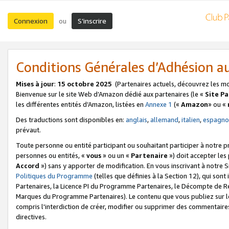
Connexion
S’inscrire
ou
Conditions Générales d’Adhésion 
Mises à jour
:
15 octobre 2025
(Partenaires actuels, découvrez les m
Bienvenue sur le site Web d’Amazon dédié aux partenaires (le «
Site P
les différentes entités d’Amazon, listées en
Annexe 1
(«
Amazon
» ou «
Des traductions sont disponibles en:
anglais
,
allemand
,
italien
,
espagno
prévaut.
Toute personne ou entité participant ou souhaitant participer à notre 
personnes ou entités, «
vous
» ou un «
Partenaire
») doit accepter le
Accord
») sans y apporter de modification. En vous inscrivant à notre Si
Politiques du Programme
(telles que définies à la Section 12), qui so
Partenaires, la Licence PI du Programme Partenaires, le Décompte de 
Marques du Programme Partenaires). Le contenu que vous publiez sur l
compris l'interdiction de créer, modifier ou supprimer des commentaires
directives.