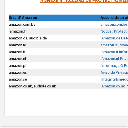
ANNEXE 4 : ACCORD DE PROTECTION 
Site d’ Amazon
Accord de pro
amazon.com.be
amazon.com.be 
amazon.fr
Notice : Protect
amazon.de, audible.de
Amazon.de Date
amazon.ie
amazon.ie Priva
amazon.it
Amazon.it Infor
amazon.nl
Amazon.nl Priva
amazon.pl
Informacja O P
amazon.es
Aviso de Privac
amazon.se
Integritetsmed
amazon.co.uk, audible.co.uk
Amazon.co.uk Pr