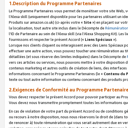
1.Description du Programme Partenaires
Le Programme Partenaires vous permet de monétiser votre site Web, vos 
l'Alexa skill (uniquement disponible pour les partenaires utilisant un 
Produits sur amazon.co.uk) (ci-après votre «
Site
») en plaçant sur votr
la localisation, tout autre site inclus dans le Décompte de
Rémunération
l'ID de Partenaire au sein de l'Alexa skill (via l'Alexa Shopping Kit). Le
fournissons et respecter le présent Accord («
Liens Spéciaux
»).
Lorsque nos clients cliquent ou interagissent avec des Liens Spéciaux p
effectuer une autre action, vous pouvez toucher une rémunération au ti
détaillées (et sous réserve des limites indiquées) dans le Décompte de
vers ces articles ou services, nous pouvons mettre à votre disposition d
contenus marketing et autres outils de création de liens, des interfaces
informations concernant le Programme Partenaires (le «
Contenu du 
texte ou tout autre information ou contenu concernant des produits prop
2.Exigences de Conformité au Programme Partenair
Vous devez respecter le présent Accord pour pouvoir participer au Pr
Vous devez nous transmettre promptement toutes les informations que
En cas de violation de votre part du présent Accord ou de conditions g
ou recours à notre disposition, nous nous réservons le droit de (dans 
de renoncer à) toute rémunération qui vous serait autrement due en ver