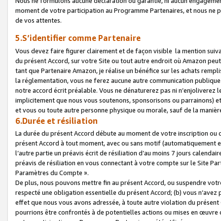
Nous ne formulons aucune déclaration ou garantie, ni aucun engagemen
moment de votre participation au Programme Partenaires, et nous ne p
de vos attentes.
5.S’identifier comme Partenaire
Vous devez faire figurer clairement et de façon visible la mention sui
du présent Accord, sur votre Site ou tout autre endroit où Amazon peut vo
tant que Partenaire Amazon, je réalise un bénéfice sur les achats remplis
la réglementation, vous ne ferez aucune autre communication publique
notre accord écrit préalable. Vous ne dénaturerez pas ni n’enjoliverez 
implicitement que nous vous soutenons, sponsorisons ou parrainons) et v
et vous ou toute autre personne physique ou morale, sauf de la manièr
6.Durée et résiliation
La durée du présent Accord débute au moment de votre inscription ou de
présent Accord à tout moment, avec ou sans motif (automatiquement et sa
l’autre partie un préavis écrit de résiliation d’au moins 7 jours calenda
préavis de résiliation en vous connectant à votre compte sur le Site Par
Paramètres du Compte ».
De plus, nous pouvons mettre fin au présent Accord, ou suspendre votre 
respecté une obligation essentielle du présent Accord; (b) vous n’avez p
effet que nous vous avons adressée, à toute autre violation du présen
pourrions être confrontés à de potentielles actions ou mises en œuvre 