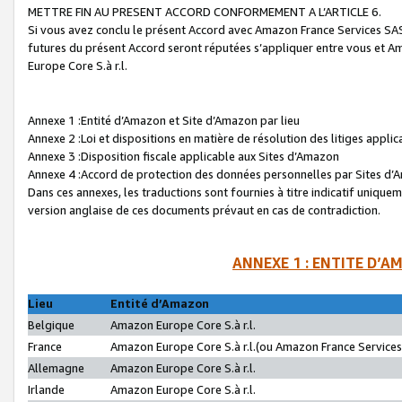
METTRE FIN AU PRESENT ACCORD CONFORMEMENT A L’ARTICLE 6.
Si vous avez conclu le présent Accord avec Amazon France Services SAS 
futures du présent Accord seront réputées s’appliquer entre vous et 
Europe Core S.à r.l.
Annexe 1 :Entité d’Amazon et Site d’Amazon par lieu
Annexe 2 :Loi et dispositions en matière de résolution des litiges appli
Annexe 3 :Disposition fiscale applicable aux Sites d’Amazon
Annexe 4 :Accord de protection des données personnelles par Sites d
Dans ces annexes, les traductions sont fournies à titre indicatif uniquem
version anglaise de ces documents prévaut en cas de contradiction.
ANNEXE 1 : ENTITE D’A
Lieu
Entité d’Amazon
Belgique
Amazon Europe Core S.à r.l.
France
Amazon Europe Core S.à r.l.(ou Amazon France Services 
Allemagne
Amazon Europe Core S.à r.l.
Irlande
Amazon Europe Core S.à r.l.