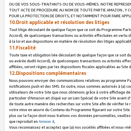
OU DE VOS SOUS-TRAITANTS OU DE VOUS-MÊMES. NOTRE REPRES
TOUT ACTE DE PROCEDURE AU NOM DE TOUTE PARTIE AMAZON , Y CO
POUR LA PROTECTION DE DROITS, ET NOTAMMENT POUR FAIRE APPL
10.Droit applicable et résolution des litiges
Tout litige découlant de quelque façon que ce soit du Programme Parte
Accord), de quelconques transactions ou activités effectuées en vertu d
à la loi et aux dispositions en matière de résolution des litiges applic
11.Fiscalité
Toute taxe et obligation liée découlant de quelque façon que ce soit 
ou avérée dudit Accord), de quelconques transactions ou activités effe
affiliées, seront régies par les dispositions fiscales applicables au Si
12.Dispositions complémentaires
Nous pouvons envoyer des communications relatives au programme Parten
notifications push et des SMS. En outre, nous sommes autorisés à (a) cont
utilisateurs de votre Site que nous obtenons grâce à votre affichage de
particulier d'Amazon ait cliqué sur un Lien Spécial de votre Site avant d
de toute autre manière des recherches sur votre Site afin de vérifier le re
votre mise en œuvre du Contenu du Programme figurant sur votre Site à
plus sur la façon dont nous traitons vos données personnelles, veuille
que reproduit en
Annexe 4
,
Vous reconnaissez et acceptez que (a) nos sociétés affiliées et nous-m