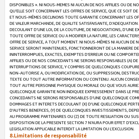
DISPONIBLES ». NI NOUS-MEMES NI AUCUN DE NOS AFFILIES OU D
QU’ELLE SOIT CONCERNANT LES OFFRES DE SERVICE, QUE CE SOIT DE
ET NOUS-MÊMES DECLINONS TOUTE GARANTIE CONCERNANT LES OFFRE
DE VALEUR MARCHANDE, DE QUALITE SATISFAISANTE, D’ADEQUATION
DECOULANT D’UNE LOI, DE LA COUTUME, DE NEGOCIATIONS, D’UNE
TOUTE OFFRE DE SERVICE OU A MODIFIER LA NATURE, LES CARACTERI
OFFRE DE SERVICE, A TOUT MOMENT. NI NOUS-MÊMES NI AUCUN DE 
SERVICE SERONT MAINTENUES, FONCTIONNERONT DE LA MANIERE DECR
ININTERROMPUES, EXACTES, EXEMPTES D’ERREUR OU NE COMPORT
AFFILIES OU DE NOS CONCEDANTS NE SERONS RESPONSABLES (A) DE
INTERRUPTIONS DE SERVICE, Y COMPRIS DE QUELCONQUES COUPURE
NON-AUTORISE A, OU MODIFICATION DE, OU SUPPRESSION, DESTRUC
TEXTE OU TOUT AUTRE INFORMATION OU CONTENU. AUCUN CONSEIL 
TOUT AUTRE PERSONNE PHYSIQUE OU MORALE OU QUE VOUS AURIEZ 
QUELCONQUE GARANTIE NON INDIQUEE EXPRESSEMENT DANS LE PRES
CONCEDANTS NE SERONS RESPONSABLES D’UNE QUELCONQUE COM
DOMMAGES ET INTERETS DECOULANT (X) D'UNE QUELCONQUE PERTE D
D'AUTRES BENEFICES, (Y) DE QUELCONQUES INVESTISSEMENTS, DEP
AU PROGRAMME PARTENAIRES OU (Z) DE TOUTE RESILIATION OU SU
DISPOSITION DE LA PRESENTE SECTION 7 N'AURA POUR EFFET D'EXC
LEGISLATION APPLICABLE INTERDIT LA LIMITATION OU L’EXCLUSION.
8.Limitations de responsabilité