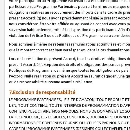
votre participation au Programme Partenaires a été utilisée pour une ac
participation au Programme Partenaires pourrait ternir notre marque ou
obligations relatives au recouvrement des impôts dans le cadre du prése
présent Accord; (g) nous avons précédemment résilié le présent Accord
nous considérons être votre affiliée ou agissant de concert avec vous 
sa version habituellement mise à la disposition des participants. Afin d’é
violation de l’Article 5 ou des Politiques du Programme sera considéré
Nous sommes à même de retenir les rémunérations accumulées et impayée
que le montant correct est bien versé (par ex., dans le cas d’annulations
Lors de la résiliation du présent Accord, tous les droits et obligations 
présent Accord, à l’exception des droits et obligations des parties prévus
Politiques du Programme, de même que toutes les obligations de paiement
l’Accord. Nulle résiliation du présent Accord ne saurait dégager l'une 
ou de responsabilité survenue avant la résiliation.
7.Exclusion de responsabilité
LE PROGRAMME PARTENAIRES, LE SITE D’AMAZON, TOUT PRODUIT ET 
LIEN, TOUT CONTENU, TOUTE INTERFACE DE PROGRAMMATION D'APP
CONTENU PUBLICITAIRE, NOS MARQUES, NOMS DE DOMAINE ET LOGOS
LA TECHNOLOGIE, LES LOGICIELS, FONCTIONS, DOCUMENTS, DONNEES
INFORMATIONS ET CONTENUS FOURNIS OU UTILISES PAR NOUS OU P
CADRE DU PROGRAMME PARTENAIRES (DESIGNES COLLECTIVEMENT LE