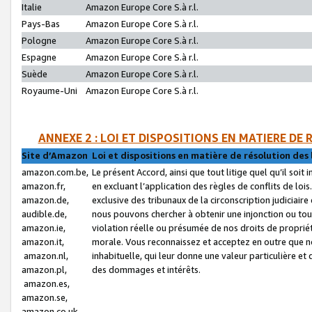
Italie
Amazon Europe Core S.à r.l.
Pays-Bas
Amazon Europe Core S.à r.l.
Pologne
Amazon Europe Core S.à r.l.
Espagne
Amazon Europe Core S.à r.l.
Suède
Amazon Europe Core S.à r.l.
Royaume-Uni
Amazon Europe Core S.à r.l.
ANNEXE 2 : LOI ET DISPOSITIONS EN MATIERE DE
Site d’Amazon
Loi et dispositions en matière de résolution des 
amazon.com.be,
Le présent Accord, ainsi que tout litige quel qu’il soi
amazon.fr,
en excluant l’application des règles de conflits de l
amazon.de,
exclusive des tribunaux de la circonscription judiciai
audible.de,
nous pouvons chercher à obtenir une injonction ou tou
amazon.ie,
violation réelle ou présumée de nos droits de proprié
amazon.it,
morale. Vous reconnaissez et acceptez en outre que n
amazon.nl,
inhabituelle, qui leur donne une valeur particulière 
amazon.pl,
des dommages et intérêts.
amazon.es,
amazon.se,
amazon.co.uk,