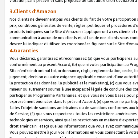
violation, sans préavis et sans préjudice de tout autre droit d’Amazo
3.Clients d’Amazon
Nos clients ne deviennent pas vos clients du fait de votre participati
prix, conditions générales de vente, règles, politiques et procédures d’u
produits indiquées sur le Site d’Amazon s’appliqueront à ces clients et
communication à aucun de nos clients et, si l’un de nos clients vous co
devrez lui indiquer d’utiliser les coordonnées figurant sur le Site d’Ama
4.Garanties
Vous déclarez, garantissez et reconnaissez (a) que vous participerez a
conformément au présent Accord, (b) que ni votre participation au Prog
Site n’enfreindront nul loi, ordonnance, règle, réglementation, ordre, li
jugement, décision ou autre exigence applicable émanant d’une autori
la protection des données, la publicité et le marketing), (c) que vous 
mineur ou autrement soumis à une incapacité légale de conclure des con
participer au Programme Partenaires, et que vous ne vous basez pour pr
expressément énoncées dans le présent Accord, (e) que vous ne particip
faites l’objet de sanctions américaines ou de sanctions conformes aux 
de Service; (f) que vous respecterez toutes les restrictions américaines
technologies et services, ainsi que les restrictions en matière d’exporta
droit américain; et (g) que les informations que vous avez communiqué
Vous pouvez mettre à jour vos informations en vous connectant à votre