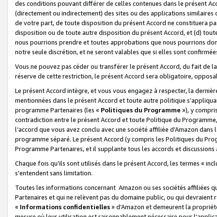
des conditions pouvant différer de celles contenues dans le présent Ac
(directement ou indirectement) des sites ou des applications similaires o
de votre part, de toute disposition du présent Accord ne constituera pa
disposition ou de toute autre disposition du présent Accord, et (d) tou
nous pourrions prendre et toutes approbations que nous pourrions donn
notre seule discrétion, et ne seront valables que si elles sont confirmée
Vous ne pouvez pas céder ou transférer le présent Accord, du fait de la 
réserve de cette restriction, le présent Accord sera obligatoire, opposab
Le présent Accord intègre, et vous vous engagez à respecter, la dernière 
mentionnées dans le présent Accord et toute autre politique s’appliqua
programme Partenaires (les «
Politiques du Programme
»), y compri
contradiction entre le présent Accord et toute Politique du Programme, 
l’accord que vous avez conclu avec une société affiliée d’Amazon dans 
programme séparé. Le présent Accord (y compris les Politiques du Progr
Programme Partenaires, et il supplante tous les accords et discussions 
Chaque fois qu’ils sont utilisés dans le présent Accord, les termes « in
s'entendent sans limitation.
Toutes les informations concernant Amazon ou ses sociétés affiliées 
Partenaires et qui ne relèvent pas du domaine public, ou qui devraient
«
Informations confidentielles
» d’Amazon et demeurent la propriété 
mesure où leur utilisation est raisonnablement nécessaire pour l'appli