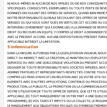
NI NOUS-MÊMES NI AUCUN DE NOS AFFILIES OU DE NOS CONCEDANT
SPECIFIQUES, CONSECUTIFS, EXEMPLAIRES OU TOUTE PERTE DE REVE
DONNEES DECOULANT DES OFFRES DE SERVICES, QUAND BIEN MEME N
NOTRE RESPONSABILITE GLOBALE DECOULANT DES OFFRES DE SERVI
VERSEES OU QUI VOUS SONT DUES EN VERTU DE CET ACCORD AU CO
INTERVENU L’EVENEMENT QUI A DONNE LIEU A LA DEMANDE DE RESP
DROIT OU RECOURS EN EQUITE, Y COMPRIS LE DROIT A DEMANDER l'
AVEC LE PRESENT ACCORD. AUCUNE DISPOSITION DU PRESENT PARAG
APPLICABLE INTERDIT LA LIMITATION.
9.Indemnisation
DANS LA MESURE AUTORISEE PAR LA LEGISLATION EN VIGUEUR, NO
DIRECT OU INDIRECT AVEC LA CREATION, LE MAINTIEN OU L’EXPLOIT
SERVICES) OU AVEC UNE QUELCONQUE VIOLATION DU PRESENT ACCO
DEGAGER DE TOUTE RESPONSABILITE NOS SOCIETES AFFILIEES, NOS 
ADMINISTRATEURS ET REPRESENTANTS RESPECTIFS CONTRE TOUS D
COMPRIS LES FRAIS D’AVOCAT) EN RELATION AVEC (A) VOTRE SITE O
ELEMENTS AVEC D’AUTRES APPLICATIONS, CONTENUS OU PROCESSUS, (
PRODUCTION, LA PUBLICITE, LA PROMOTION OU LA COMMERCIALISAT
VOTRE UTILISATION DE TOUTE OFFRE DE SERVICE, QUE CETTE UTILI
APPLICABLE, (D) TOUT MANQUEMENT DE VOTRE PART A UNE QUELCO
PROGRAMME), (E) VOS TAXES ET IMPOTS OU LA COLLECTE, LE REGLE
LE MANQUEMENT AUX OBLIGATIONS FISCALES OU D’ENREGISTREMENT 