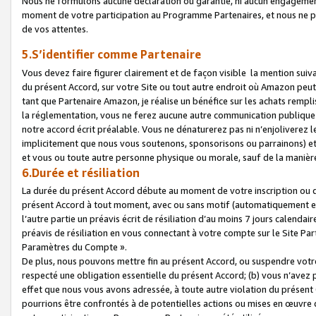
Nous ne formulons aucune déclaration ou garantie, ni aucun engagemen
moment de votre participation au Programme Partenaires, et nous ne p
de vos attentes.
5.S’identifier comme Partenaire
Vous devez faire figurer clairement et de façon visible la mention sui
du présent Accord, sur votre Site ou tout autre endroit où Amazon peut vo
tant que Partenaire Amazon, je réalise un bénéfice sur les achats remplis
la réglementation, vous ne ferez aucune autre communication publique
notre accord écrit préalable. Vous ne dénaturerez pas ni n’enjoliverez 
implicitement que nous vous soutenons, sponsorisons ou parrainons) et v
et vous ou toute autre personne physique ou morale, sauf de la manièr
6.Durée et résiliation
La durée du présent Accord débute au moment de votre inscription ou de
présent Accord à tout moment, avec ou sans motif (automatiquement et sa
l’autre partie un préavis écrit de résiliation d’au moins 7 jours calenda
préavis de résiliation en vous connectant à votre compte sur le Site Par
Paramètres du Compte ».
De plus, nous pouvons mettre fin au présent Accord, ou suspendre votre 
respecté une obligation essentielle du présent Accord; (b) vous n’avez p
effet que nous vous avons adressée, à toute autre violation du présen
pourrions être confrontés à de potentielles actions ou mises en œuvre 