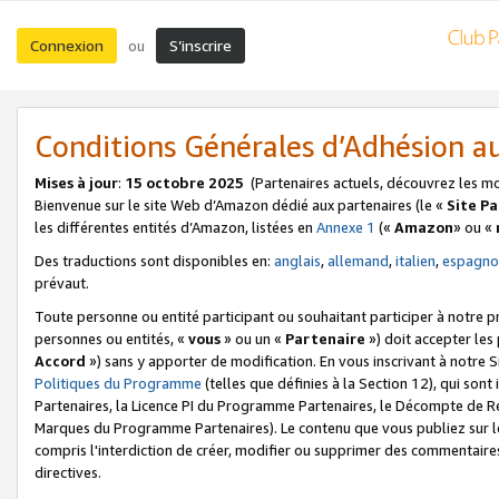
Connexion
S’inscrire
ou
Conditions Générales d’Adhésion 
Mises à jour
:
15 octobre 2025
(Partenaires actuels, découvrez les m
Bienvenue sur le site Web d’Amazon dédié aux partenaires (le «
Site P
les différentes entités d’Amazon, listées en
Annexe 1
(«
Amazon
» ou «
Des traductions sont disponibles en:
anglais
,
allemand
,
italien
,
espagno
prévaut.
Toute personne ou entité participant ou souhaitant participer à notre 
personnes ou entités, «
vous
» ou un «
Partenaire
») doit accepter le
Accord
») sans y apporter de modification. En vous inscrivant à notre Si
Politiques du Programme
(telles que définies à la Section 12), qui so
Partenaires, la Licence PI du Programme Partenaires, le Décompte de 
Marques du Programme Partenaires). Le contenu que vous publiez sur l
compris l'interdiction de créer, modifier ou supprimer des commentaires
directives.