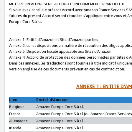
METTRE FIN AU PRESENT ACCORD CONFORMEMENT A L’ARTICLE 6.
Si vous avez conclu le présent Accord avec Amazon France Services SAS 
futures du présent Accord seront réputées s’appliquer entre vous et 
Europe Core S.à r.l.
Annexe 1 :Entité d’Amazon et Site d’Amazon par lieu
Annexe 2 :Loi et dispositions en matière de résolution des litiges appli
Annexe 3 :Disposition fiscale applicable aux Sites d’Amazon
Annexe 4 :Accord de protection des données personnelles par Sites d
Dans ces annexes, les traductions sont fournies à titre indicatif uniquem
version anglaise de ces documents prévaut en cas de contradiction.
ANNEXE 1 : ENTITE D’A
Lieu
Entité d’Amazon
Belgique
Amazon Europe Core S.à r.l.
France
Amazon Europe Core S.à r.l.(ou Amazon France Services 
Allemagne
Amazon Europe Core S.à r.l.
Irlande
Amazon Europe Core S.à r.l.