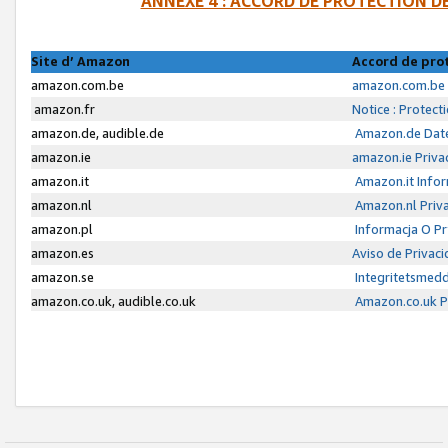
ANNEXE 4 : ACCORD DE PROTECTION 
Site d’ Amazon
Accord de pro
amazon.com.be
amazon.com.be 
amazon.fr
Notice : Protect
amazon.de, audible.de
Amazon.de Date
amazon.ie
amazon.ie Priva
amazon.it
Amazon.it Infor
amazon.nl
Amazon.nl Priva
amazon.pl
Informacja O P
amazon.es
Aviso de Privac
amazon.se
Integritetsmed
amazon.co.uk, audible.co.uk
Amazon.co.uk Pr