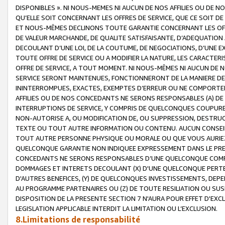
DISPONIBLES ». NI NOUS-MEMES NI AUCUN DE NOS AFFILIES OU D
QU’ELLE SOIT CONCERNANT LES OFFRES DE SERVICE, QUE CE SOIT DE
ET NOUS-MÊMES DECLINONS TOUTE GARANTIE CONCERNANT LES OFFRE
DE VALEUR MARCHANDE, DE QUALITE SATISFAISANTE, D’ADEQUATION
DECOULANT D’UNE LOI, DE LA COUTUME, DE NEGOCIATIONS, D’UNE
TOUTE OFFRE DE SERVICE OU A MODIFIER LA NATURE, LES CARACTERI
OFFRE DE SERVICE, A TOUT MOMENT. NI NOUS-MÊMES NI AUCUN DE 
SERVICE SERONT MAINTENUES, FONCTIONNERONT DE LA MANIERE DECR
ININTERROMPUES, EXACTES, EXEMPTES D’ERREUR OU NE COMPORT
AFFILIES OU DE NOS CONCEDANTS NE SERONS RESPONSABLES (A) DE
INTERRUPTIONS DE SERVICE, Y COMPRIS DE QUELCONQUES COUPURE
NON-AUTORISE A, OU MODIFICATION DE, OU SUPPRESSION, DESTRUC
TEXTE OU TOUT AUTRE INFORMATION OU CONTENU. AUCUN CONSEIL 
TOUT AUTRE PERSONNE PHYSIQUE OU MORALE OU QUE VOUS AURIEZ 
QUELCONQUE GARANTIE NON INDIQUEE EXPRESSEMENT DANS LE PRES
CONCEDANTS NE SERONS RESPONSABLES D’UNE QUELCONQUE COM
DOMMAGES ET INTERETS DECOULANT (X) D'UNE QUELCONQUE PERTE D
D'AUTRES BENEFICES, (Y) DE QUELCONQUES INVESTISSEMENTS, DEP
AU PROGRAMME PARTENAIRES OU (Z) DE TOUTE RESILIATION OU SU
DISPOSITION DE LA PRESENTE SECTION 7 N'AURA POUR EFFET D'EXC
LEGISLATION APPLICABLE INTERDIT LA LIMITATION OU L’EXCLUSION.
8.Limitations de responsabilité