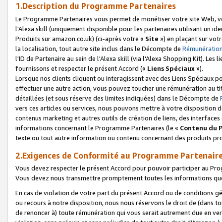
1.Description du Programme Partenaires
Le Programme Partenaires vous permet de monétiser votre site Web, vos 
l'Alexa skill (uniquement disponible pour les partenaires utilisant un 
Produits sur amazon.co.uk) (ci-après votre «
Site
») en plaçant sur votr
la localisation, tout autre site inclus dans le Décompte de
Rémunération
l'ID de Partenaire au sein de l'Alexa skill (via l'Alexa Shopping Kit). Le
fournissons et respecter le présent Accord («
Liens Spéciaux
»).
Lorsque nos clients cliquent ou interagissent avec des Liens Spéciaux p
effectuer une autre action, vous pouvez toucher une rémunération au ti
détaillées (et sous réserve des limites indiquées) dans le Décompte de
vers ces articles ou services, nous pouvons mettre à votre disposition d
contenus marketing et autres outils de création de liens, des interfaces
informations concernant le Programme Partenaires (le «
Contenu du 
texte ou tout autre information ou contenu concernant des produits prop
2.Exigences de Conformité au Programme Partenair
Vous devez respecter le présent Accord pour pouvoir participer au Pr
Vous devez nous transmettre promptement toutes les informations que
En cas de violation de votre part du présent Accord ou de conditions g
ou recours à notre disposition, nous nous réservons le droit de (dans 
de renoncer à) toute rémunération qui vous serait autrement due en ver