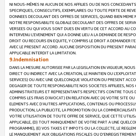
NI NOUS-MÊMES NI AUCUN DE NOS AFFILIES OU DE NOS CONCEDANT
SPECIFIQUES, CONSECUTIFS, EXEMPLAIRES OU TOUTE PERTE DE REVE
DONNEES DECOULANT DES OFFRES DE SERVICES, QUAND BIEN MEME N
NOTRE RESPONSABILITE GLOBALE DECOULANT DES OFFRES DE SERVI
VERSEES OU QUI VOUS SONT DUES EN VERTU DE CET ACCORD AU CO
INTERVENU L’EVENEMENT QUI A DONNE LIEU A LA DEMANDE DE RESP
DROIT OU RECOURS EN EQUITE, Y COMPRIS LE DROIT A DEMANDER l'
AVEC LE PRESENT ACCORD. AUCUNE DISPOSITION DU PRESENT PARAG
APPLICABLE INTERDIT LA LIMITATION.
9.Indemnisation
DANS LA MESURE AUTORISEE PAR LA LEGISLATION EN VIGUEUR, NO
DIRECT OU INDIRECT AVEC LA CREATION, LE MAINTIEN OU L’EXPLOIT
SERVICES) OU AVEC UNE QUELCONQUE VIOLATION DU PRESENT ACCO
DEGAGER DE TOUTE RESPONSABILITE NOS SOCIETES AFFILIEES, NOS 
ADMINISTRATEURS ET REPRESENTANTS RESPECTIFS CONTRE TOUS D
COMPRIS LES FRAIS D’AVOCAT) EN RELATION AVEC (A) VOTRE SITE O
ELEMENTS AVEC D’AUTRES APPLICATIONS, CONTENUS OU PROCESSUS, (
PRODUCTION, LA PUBLICITE, LA PROMOTION OU LA COMMERCIALISAT
VOTRE UTILISATION DE TOUTE OFFRE DE SERVICE, QUE CETTE UTILI
APPLICABLE, (D) TOUT MANQUEMENT DE VOTRE PART A UNE QUELCO
PROGRAMME), (E) VOS TAXES ET IMPOTS OU LA COLLECTE, LE REGLE
LE MANQUEMENT AUX OBLIGATIONS FISCALES OU D’ENREGISTREMENT 