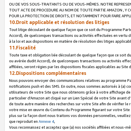
OU DE VOS SOUS-TRAITANTS OU DE VOUS-MÊMES. NOTRE REPRES
TOUT ACTE DE PROCEDURE AU NOM DE TOUTE PARTIE AMAZON , Y CO
POUR LA PROTECTION DE DROITS, ET NOTAMMENT POUR FAIRE APPL
10.Droit applicable et résolution des litiges
Tout litige découlant de quelque façon que ce soit du Programme Parte
Accord), de quelconques transactions ou activités effectuées en vertu d
à la loi et aux dispositions en matière de résolution des litiges applic
11.Fiscalité
Toute taxe et obligation liée découlant de quelque façon que ce soit 
ou avérée dudit Accord), de quelconques transactions ou activités effe
affiliées, seront régies par les dispositions fiscales applicables au Si
12.Dispositions complémentaires
Nous pouvons envoyer des communications relatives au programme Parten
notifications push et des SMS. En outre, nous sommes autorisés à (a) cont
utilisateurs de votre Site que nous obtenons grâce à votre affichage de
particulier d'Amazon ait cliqué sur un Lien Spécial de votre Site avant d
de toute autre manière des recherches sur votre Site afin de vérifier le re
votre mise en œuvre du Contenu du Programme figurant sur votre Site à
plus sur la façon dont nous traitons vos données personnelles, veuille
que reproduit en
Annexe 4
,
Vous reconnaissez et acceptez que (a) nos sociétés affiliées et nous-m