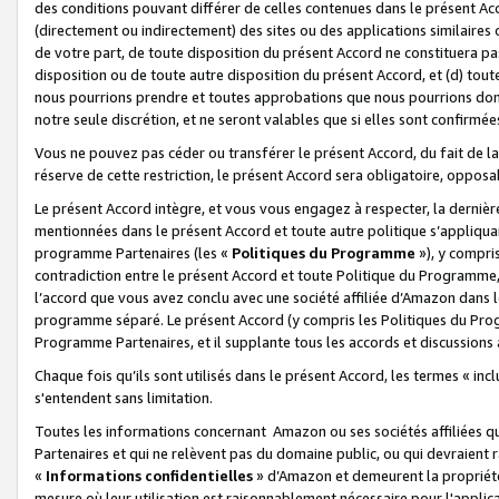
des conditions pouvant différer de celles contenues dans le présent Ac
(directement ou indirectement) des sites ou des applications similaires o
de votre part, de toute disposition du présent Accord ne constituera pa
disposition ou de toute autre disposition du présent Accord, et (d) tou
nous pourrions prendre et toutes approbations que nous pourrions donn
notre seule discrétion, et ne seront valables que si elles sont confirmée
Vous ne pouvez pas céder ou transférer le présent Accord, du fait de la 
réserve de cette restriction, le présent Accord sera obligatoire, opposab
Le présent Accord intègre, et vous vous engagez à respecter, la dernière 
mentionnées dans le présent Accord et toute autre politique s’appliqua
programme Partenaires (les «
Politiques du Programme
»), y compri
contradiction entre le présent Accord et toute Politique du Programme, 
l’accord que vous avez conclu avec une société affiliée d’Amazon dans 
programme séparé. Le présent Accord (y compris les Politiques du Progr
Programme Partenaires, et il supplante tous les accords et discussions 
Chaque fois qu’ils sont utilisés dans le présent Accord, les termes « in
s'entendent sans limitation.
Toutes les informations concernant Amazon ou ses sociétés affiliées 
Partenaires et qui ne relèvent pas du domaine public, ou qui devraient
«
Informations confidentielles
» d’Amazon et demeurent la propriété 
mesure où leur utilisation est raisonnablement nécessaire pour l'appli