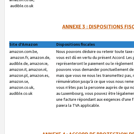
audible.co.uk
ANNEXE 3 : DISPOSITIONS FI
Site d’Amazon
Dispositions fiscales
amazon.com.be,
Nous pouvons déduire ou retenir toute taxe 
amazon.fr, amazon.de,
vous est dû en vertu du présent Accord. Les 
audible.de, amazon.ie,
représenteront le paiement ou le règlement 
amazon.it, amazon.nl,
pouvons vous demander ponctuellement des r
amazon.pl, amazon.es,
mais que vous ne nous les transmettez pas, n
amazon.se,
rémunération jusqu’à ce que vous nous reme
amazon.co.uk,
vous n’êtes pas la personne auprès de qui no
audible.co.uk
au Luxembourg, vous pouvez être légalement 
une facture répondant aux exigences d’une 
paiera la TVA applicable.