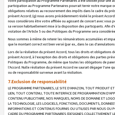
votre participation au Programme Partenaires a été utilisée pour une ac
participation au Programme Partenaires pourrait ternir notre marque ou
obligations relatives au recouvrement des impôts dans le cadre du prése
présent Accord; (g) nous avons précédemment résilié le présent Accord
nous considérons être votre affiliée ou agissant de concert avec vous 
sa version habituellement mise à la disposition des participants. Afin d’é
violation de l’Article 5 ou des Politiques du Programme sera considéré
Nous sommes à même de retenir les rémunérations accumulées et impayée
que le montant correct est bien versé (par ex., dans le cas d’annulations
Lors de la résiliation du présent Accord, tous les droits et obligations 
présent Accord, à l’exception des droits et obligations des parties prévus
Politiques du Programme, de même que toutes les obligations de paiement
l’Accord. Nulle résiliation du présent Accord ne saurait dégager l'une 
ou de responsabilité survenue avant la résiliation.
7.Exclusion de responsabilité
LE PROGRAMME PARTENAIRES, LE SITE D’AMAZON, TOUT PRODUIT ET 
LIEN, TOUT CONTENU, TOUTE INTERFACE DE PROGRAMMATION D'APP
CONTENU PUBLICITAIRE, NOS MARQUES, NOMS DE DOMAINE ET LOGOS
LA TECHNOLOGIE, LES LOGICIELS, FONCTIONS, DOCUMENTS, DONNEES
INFORMATIONS ET CONTENUS FOURNIS OU UTILISES PAR NOUS OU P
CADRE DU PROGRAMME PARTENAIRES (DESIGNES COLLECTIVEMENT LE