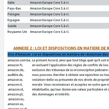
Italie
Amazon Europe Core S.à r.l.
Pays-Bas
Amazon Europe Core S.à r.l.
Pologne
Amazon Europe Core S.à r.l.
Espagne
Amazon Europe Core S.à r.l.
Suède
Amazon Europe Core S.à r.l.
Royaume-Uni
Amazon Europe Core S.à r.l.
ANNEXE 2 : LOI ET DISPOSITIONS EN MATIERE DE
Site d’Amazon
Loi et dispositions en matière de résolution des 
amazon.com.be,
Le présent Accord, ainsi que tout litige quel qu’il soi
amazon.fr,
en excluant l’application des règles de conflits de l
amazon.de,
exclusive des tribunaux de la circonscription judiciai
audible.de,
nous pouvons chercher à obtenir une injonction ou tou
amazon.ie,
violation réelle ou présumée de nos droits de proprié
amazon.it,
morale. Vous reconnaissez et acceptez en outre que n
amazon.nl,
inhabituelle, qui leur donne une valeur particulière 
amazon.pl,
des dommages et intérêts.
amazon.es,
amazon.se,
amazon.co.uk,