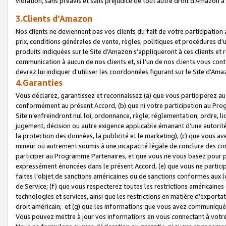
violation, sans préavis et sans préjudice de tout autre droit d’Amazo
3.Clients d’Amazon
Nos clients ne deviennent pas vos clients du fait de votre participati
prix, conditions générales de vente, règles, politiques et procédures d’u
produits indiquées sur le Site d’Amazon s’appliqueront à ces clients et
communication à aucun de nos clients et, si l’un de nos clients vous co
devrez lui indiquer d’utiliser les coordonnées figurant sur le Site d’Ama
4.Garanties
Vous déclarez, garantissez et reconnaissez (a) que vous participerez a
conformément au présent Accord, (b) que ni votre participation au Prog
Site n’enfreindront nul loi, ordonnance, règle, réglementation, ordre, li
jugement, décision ou autre exigence applicable émanant d’une autori
la protection des données, la publicité et le marketing), (c) que vous 
mineur ou autrement soumis à une incapacité légale de conclure des con
participer au Programme Partenaires, et que vous ne vous basez pour pr
expressément énoncées dans le présent Accord, (e) que vous ne particip
faites l’objet de sanctions américaines ou de sanctions conformes aux 
de Service; (f) que vous respecterez toutes les restrictions américaines
technologies et services, ainsi que les restrictions en matière d’exporta
droit américain; et (g) que les informations que vous avez communiqué
Vous pouvez mettre à jour vos informations en vous connectant à votre