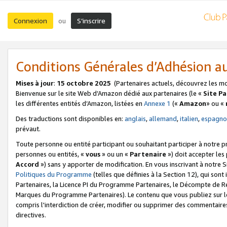
Connexion
S’inscrire
ou
Conditions Générales d’Adhésion 
Mises à jour
:
15 octobre 2025
(Partenaires actuels, découvrez les m
Bienvenue sur le site Web d’Amazon dédié aux partenaires (le «
Site P
les différentes entités d’Amazon, listées en
Annexe 1
(«
Amazon
» ou «
Des traductions sont disponibles en:
anglais
,
allemand
,
italien
,
espagno
prévaut.
Toute personne ou entité participant ou souhaitant participer à notre 
personnes ou entités, «
vous
» ou un «
Partenaire
») doit accepter le
Accord
») sans y apporter de modification. En vous inscrivant à notre Si
Politiques du Programme
(telles que définies à la Section 12), qui so
Partenaires, la Licence PI du Programme Partenaires, le Décompte de 
Marques du Programme Partenaires). Le contenu que vous publiez sur l
compris l'interdiction de créer, modifier ou supprimer des commentaires
directives.