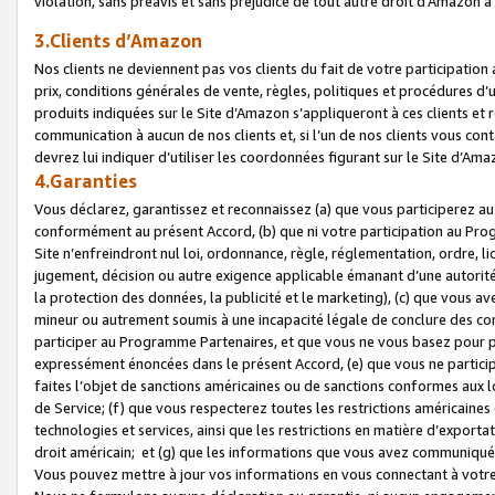
violation, sans préavis et sans préjudice de tout autre droit d’Amazo
3.Clients d’Amazon
Nos clients ne deviennent pas vos clients du fait de votre participati
prix, conditions générales de vente, règles, politiques et procédures d’u
produits indiquées sur le Site d’Amazon s’appliqueront à ces clients et
communication à aucun de nos clients et, si l’un de nos clients vous co
devrez lui indiquer d’utiliser les coordonnées figurant sur le Site d’Ama
4.Garanties
Vous déclarez, garantissez et reconnaissez (a) que vous participerez a
conformément au présent Accord, (b) que ni votre participation au Prog
Site n’enfreindront nul loi, ordonnance, règle, réglementation, ordre, li
jugement, décision ou autre exigence applicable émanant d’une autori
la protection des données, la publicité et le marketing), (c) que vous 
mineur ou autrement soumis à une incapacité légale de conclure des con
participer au Programme Partenaires, et que vous ne vous basez pour pr
expressément énoncées dans le présent Accord, (e) que vous ne particip
faites l’objet de sanctions américaines ou de sanctions conformes aux 
de Service; (f) que vous respecterez toutes les restrictions américaines
technologies et services, ainsi que les restrictions en matière d’exporta
droit américain; et (g) que les informations que vous avez communiqué
Vous pouvez mettre à jour vos informations en vous connectant à votre