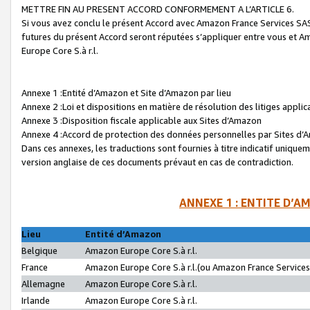
METTRE FIN AU PRESENT ACCORD CONFORMEMENT A L’ARTICLE 6.
Si vous avez conclu le présent Accord avec Amazon France Services SAS 
futures du présent Accord seront réputées s’appliquer entre vous et 
Europe Core S.à r.l.
Annexe 1 :Entité d’Amazon et Site d’Amazon par lieu
Annexe 2 :Loi et dispositions en matière de résolution des litiges appli
Annexe 3 :Disposition fiscale applicable aux Sites d’Amazon
Annexe 4 :Accord de protection des données personnelles par Sites d
Dans ces annexes, les traductions sont fournies à titre indicatif uniquem
version anglaise de ces documents prévaut en cas de contradiction.
ANNEXE 1 : ENTITE D’A
Lieu
Entité d’Amazon
Belgique
Amazon Europe Core S.à r.l.
France
Amazon Europe Core S.à r.l.(ou Amazon France Services 
Allemagne
Amazon Europe Core S.à r.l.
Irlande
Amazon Europe Core S.à r.l.