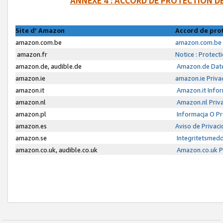
ANNEXE 4 : ACCORD DE PROTECTION 
Site d’ Amazon
Accord de pro
amazon.com.be
amazon.com.be 
amazon.fr
Notice : Protect
amazon.de, audible.de
Amazon.de Date
amazon.ie
amazon.ie Priva
amazon.it
Amazon.it Infor
amazon.nl
Amazon.nl Priva
amazon.pl
Informacja O P
amazon.es
Aviso de Privac
amazon.se
Integritetsmed
amazon.co.uk, audible.co.uk
Amazon.co.uk Pr