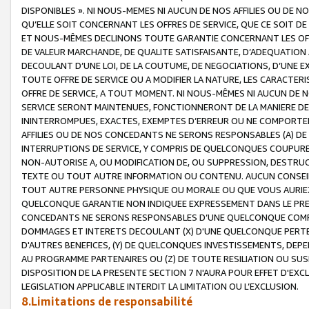
DISPONIBLES ». NI NOUS-MEMES NI AUCUN DE NOS AFFILIES OU D
QU’ELLE SOIT CONCERNANT LES OFFRES DE SERVICE, QUE CE SOIT DE
ET NOUS-MÊMES DECLINONS TOUTE GARANTIE CONCERNANT LES OFFRE
DE VALEUR MARCHANDE, DE QUALITE SATISFAISANTE, D’ADEQUATION
DECOULANT D’UNE LOI, DE LA COUTUME, DE NEGOCIATIONS, D’UNE
TOUTE OFFRE DE SERVICE OU A MODIFIER LA NATURE, LES CARACTERI
OFFRE DE SERVICE, A TOUT MOMENT. NI NOUS-MÊMES NI AUCUN DE 
SERVICE SERONT MAINTENUES, FONCTIONNERONT DE LA MANIERE DECR
ININTERROMPUES, EXACTES, EXEMPTES D’ERREUR OU NE COMPORT
AFFILIES OU DE NOS CONCEDANTS NE SERONS RESPONSABLES (A) DE
INTERRUPTIONS DE SERVICE, Y COMPRIS DE QUELCONQUES COUPURE
NON-AUTORISE A, OU MODIFICATION DE, OU SUPPRESSION, DESTRUC
TEXTE OU TOUT AUTRE INFORMATION OU CONTENU. AUCUN CONSEIL 
TOUT AUTRE PERSONNE PHYSIQUE OU MORALE OU QUE VOUS AURIEZ 
QUELCONQUE GARANTIE NON INDIQUEE EXPRESSEMENT DANS LE PRES
CONCEDANTS NE SERONS RESPONSABLES D’UNE QUELCONQUE COM
DOMMAGES ET INTERETS DECOULANT (X) D'UNE QUELCONQUE PERTE D
D'AUTRES BENEFICES, (Y) DE QUELCONQUES INVESTISSEMENTS, DEP
AU PROGRAMME PARTENAIRES OU (Z) DE TOUTE RESILIATION OU SU
DISPOSITION DE LA PRESENTE SECTION 7 N'AURA POUR EFFET D'EXC
LEGISLATION APPLICABLE INTERDIT LA LIMITATION OU L’EXCLUSION.
8.Limitations de responsabilité