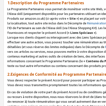
1.Description du Programme Partenaires
Le Programme Partenaires vous permet de monétiser votre site Web, vos 
l'Alexa skill (uniquement disponible pour les partenaires utilisant un 
Produits sur amazon.co.uk) (ci-après votre «
Site
») en plaçant sur votr
la localisation, tout autre site inclus dans le Décompte de
Rémunération
l'ID de Partenaire au sein de l'Alexa skill (via l'Alexa Shopping Kit). Le
fournissons et respecter le présent Accord («
Liens Spéciaux
»).
Lorsque nos clients cliquent ou interagissent avec des Liens Spéciaux p
effectuer une autre action, vous pouvez toucher une rémunération au ti
détaillées (et sous réserve des limites indiquées) dans le Décompte de
vers ces articles ou services, nous pouvons mettre à votre disposition d
contenus marketing et autres outils de création de liens, des interfaces
informations concernant le Programme Partenaires (le «
Contenu du 
texte ou tout autre information ou contenu concernant des produits prop
2.Exigences de Conformité au Programme Partenair
Vous devez respecter le présent Accord pour pouvoir participer au Pr
Vous devez nous transmettre promptement toutes les informations que
En cas de violation de votre part du présent Accord ou de conditions g
ou recours à notre disposition, nous nous réservons le droit de (dans 
de renoncer à) toute rémunération qui vous serait autrement due en ver