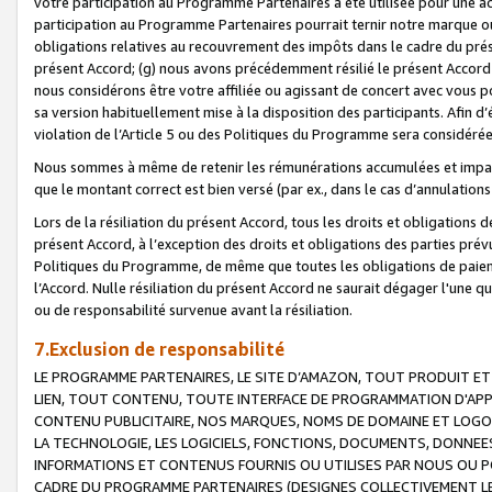
votre participation au Programme Partenaires a été utilisée pour une ac
participation au Programme Partenaires pourrait ternir notre marque ou
obligations relatives au recouvrement des impôts dans le cadre du prése
présent Accord; (g) nous avons précédemment résilié le présent Accord
nous considérons être votre affiliée ou agissant de concert avec vous 
sa version habituellement mise à la disposition des participants. Afin d’é
violation de l’Article 5 ou des Politiques du Programme sera considéré
Nous sommes à même de retenir les rémunérations accumulées et impayée
que le montant correct est bien versé (par ex., dans le cas d’annulations
Lors de la résiliation du présent Accord, tous les droits et obligations 
présent Accord, à l’exception des droits et obligations des parties prévus
Politiques du Programme, de même que toutes les obligations de paiement
l’Accord. Nulle résiliation du présent Accord ne saurait dégager l'une 
ou de responsabilité survenue avant la résiliation.
7.Exclusion de responsabilité
LE PROGRAMME PARTENAIRES, LE SITE D’AMAZON, TOUT PRODUIT ET 
LIEN, TOUT CONTENU, TOUTE INTERFACE DE PROGRAMMATION D'APP
CONTENU PUBLICITAIRE, NOS MARQUES, NOMS DE DOMAINE ET LOGOS
LA TECHNOLOGIE, LES LOGICIELS, FONCTIONS, DOCUMENTS, DONNEES
INFORMATIONS ET CONTENUS FOURNIS OU UTILISES PAR NOUS OU P
CADRE DU PROGRAMME PARTENAIRES (DESIGNES COLLECTIVEMENT LE