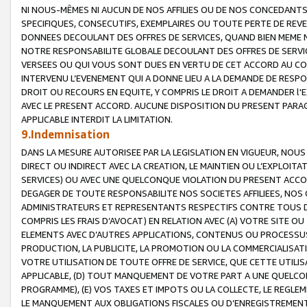
NI NOUS-MÊMES NI AUCUN DE NOS AFFILIES OU DE NOS CONCEDANT
SPECIFIQUES, CONSECUTIFS, EXEMPLAIRES OU TOUTE PERTE DE REVE
DONNEES DECOULANT DES OFFRES DE SERVICES, QUAND BIEN MEME N
NOTRE RESPONSABILITE GLOBALE DECOULANT DES OFFRES DE SERVI
VERSEES OU QUI VOUS SONT DUES EN VERTU DE CET ACCORD AU CO
INTERVENU L’EVENEMENT QUI A DONNE LIEU A LA DEMANDE DE RESP
DROIT OU RECOURS EN EQUITE, Y COMPRIS LE DROIT A DEMANDER l'
AVEC LE PRESENT ACCORD. AUCUNE DISPOSITION DU PRESENT PARAG
APPLICABLE INTERDIT LA LIMITATION.
9.Indemnisation
DANS LA MESURE AUTORISEE PAR LA LEGISLATION EN VIGUEUR, NO
DIRECT OU INDIRECT AVEC LA CREATION, LE MAINTIEN OU L’EXPLOIT
SERVICES) OU AVEC UNE QUELCONQUE VIOLATION DU PRESENT ACCO
DEGAGER DE TOUTE RESPONSABILITE NOS SOCIETES AFFILIEES, NOS 
ADMINISTRATEURS ET REPRESENTANTS RESPECTIFS CONTRE TOUS D
COMPRIS LES FRAIS D’AVOCAT) EN RELATION AVEC (A) VOTRE SITE O
ELEMENTS AVEC D’AUTRES APPLICATIONS, CONTENUS OU PROCESSUS, (
PRODUCTION, LA PUBLICITE, LA PROMOTION OU LA COMMERCIALISAT
VOTRE UTILISATION DE TOUTE OFFRE DE SERVICE, QUE CETTE UTILI
APPLICABLE, (D) TOUT MANQUEMENT DE VOTRE PART A UNE QUELCO
PROGRAMME), (E) VOS TAXES ET IMPOTS OU LA COLLECTE, LE REGLE
LE MANQUEMENT AUX OBLIGATIONS FISCALES OU D’ENREGISTREMENT 