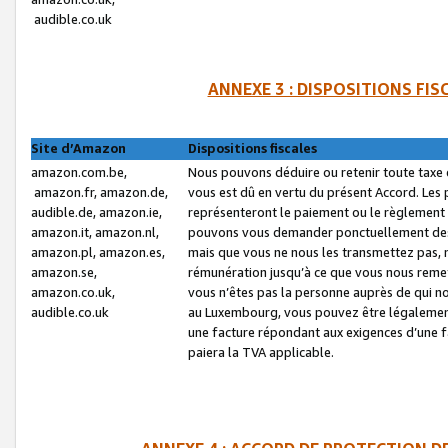
audible.co.uk
ANNEXE 3 : DISPOSITIONS FI
Site d’Amazon
Dispositions fiscales
amazon.com.be,
Nous pouvons déduire ou retenir toute taxe 
amazon.fr, amazon.de,
vous est dû en vertu du présent Accord. Les 
audible.de, amazon.ie,
représenteront le paiement ou le règlement 
amazon.it, amazon.nl,
pouvons vous demander ponctuellement des r
amazon.pl, amazon.es,
mais que vous ne nous les transmettez pas, n
amazon.se,
rémunération jusqu’à ce que vous nous reme
amazon.co.uk,
vous n’êtes pas la personne auprès de qui no
audible.co.uk
au Luxembourg, vous pouvez être légalement 
une facture répondant aux exigences d’une 
paiera la TVA applicable.