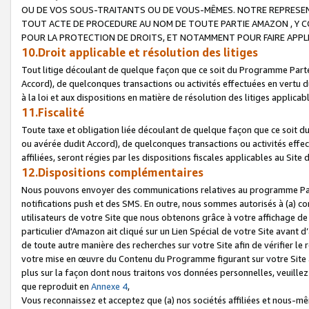
OU DE VOS SOUS-TRAITANTS OU DE VOUS-MÊMES. NOTRE REPRES
TOUT ACTE DE PROCEDURE AU NOM DE TOUTE PARTIE AMAZON , Y CO
POUR LA PROTECTION DE DROITS, ET NOTAMMENT POUR FAIRE APPL
10.Droit applicable et résolution des litiges
Tout litige découlant de quelque façon que ce soit du Programme Parte
Accord), de quelconques transactions ou activités effectuées en vertu d
à la loi et aux dispositions en matière de résolution des litiges applic
11.Fiscalité
Toute taxe et obligation liée découlant de quelque façon que ce soit 
ou avérée dudit Accord), de quelconques transactions ou activités effe
affiliées, seront régies par les dispositions fiscales applicables au Si
12.Dispositions complémentaires
Nous pouvons envoyer des communications relatives au programme Parten
notifications push et des SMS. En outre, nous sommes autorisés à (a) cont
utilisateurs de votre Site que nous obtenons grâce à votre affichage de
particulier d'Amazon ait cliqué sur un Lien Spécial de votre Site avant d
de toute autre manière des recherches sur votre Site afin de vérifier le re
votre mise en œuvre du Contenu du Programme figurant sur votre Site à
plus sur la façon dont nous traitons vos données personnelles, veuille
que reproduit en
Annexe 4
,
Vous reconnaissez et acceptez que (a) nos sociétés affiliées et nous-m