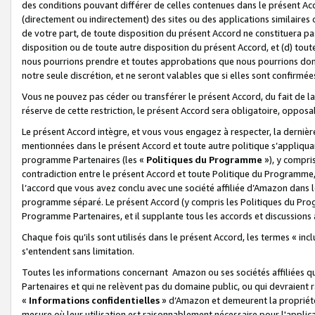
des conditions pouvant différer de celles contenues dans le présent Ac
(directement ou indirectement) des sites ou des applications similaires o
de votre part, de toute disposition du présent Accord ne constituera pa
disposition ou de toute autre disposition du présent Accord, et (d) tou
nous pourrions prendre et toutes approbations que nous pourrions donn
notre seule discrétion, et ne seront valables que si elles sont confirmée
Vous ne pouvez pas céder ou transférer le présent Accord, du fait de la 
réserve de cette restriction, le présent Accord sera obligatoire, opposab
Le présent Accord intègre, et vous vous engagez à respecter, la dernière 
mentionnées dans le présent Accord et toute autre politique s’appliqua
programme Partenaires (les «
Politiques du Programme
»), y compri
contradiction entre le présent Accord et toute Politique du Programme, 
l’accord que vous avez conclu avec une société affiliée d’Amazon dans 
programme séparé. Le présent Accord (y compris les Politiques du Progr
Programme Partenaires, et il supplante tous les accords et discussions 
Chaque fois qu’ils sont utilisés dans le présent Accord, les termes « in
s'entendent sans limitation.
Toutes les informations concernant Amazon ou ses sociétés affiliées 
Partenaires et qui ne relèvent pas du domaine public, ou qui devraient
«
Informations confidentielles
» d’Amazon et demeurent la propriété 
mesure où leur utilisation est raisonnablement nécessaire pour l'appli