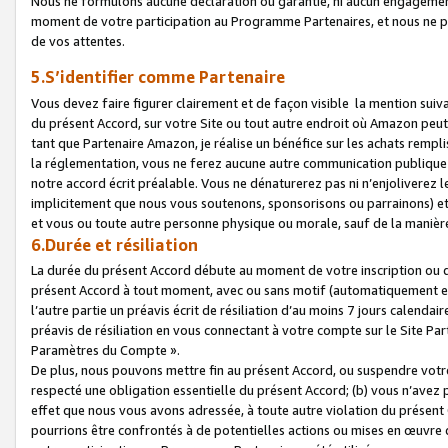
Nous ne formulons aucune déclaration ou garantie, ni aucun engagemen
moment de votre participation au Programme Partenaires, et nous ne p
de vos attentes.
5.S’identifier comme Partenaire
Vous devez faire figurer clairement et de façon visible la mention sui
du présent Accord, sur votre Site ou tout autre endroit où Amazon peut vo
tant que Partenaire Amazon, je réalise un bénéfice sur les achats remplis
la réglementation, vous ne ferez aucune autre communication publique
notre accord écrit préalable. Vous ne dénaturerez pas ni n’enjoliverez 
implicitement que nous vous soutenons, sponsorisons ou parrainons) et v
et vous ou toute autre personne physique ou morale, sauf de la manièr
6.Durée et résiliation
La durée du présent Accord débute au moment de votre inscription ou de
présent Accord à tout moment, avec ou sans motif (automatiquement et sa
l’autre partie un préavis écrit de résiliation d’au moins 7 jours calenda
préavis de résiliation en vous connectant à votre compte sur le Site Par
Paramètres du Compte ».
De plus, nous pouvons mettre fin au présent Accord, ou suspendre votre 
respecté une obligation essentielle du présent Accord; (b) vous n’avez p
effet que nous vous avons adressée, à toute autre violation du présen
pourrions être confrontés à de potentielles actions ou mises en œuvre 