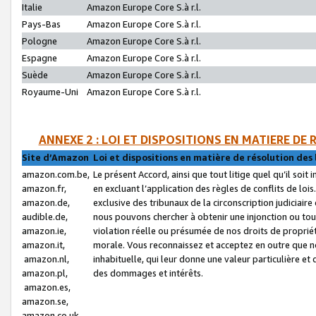
Italie
Amazon Europe Core S.à r.l.
Pays-Bas
Amazon Europe Core S.à r.l.
Pologne
Amazon Europe Core S.à r.l.
Espagne
Amazon Europe Core S.à r.l.
Suède
Amazon Europe Core S.à r.l.
Royaume-Uni
Amazon Europe Core S.à r.l.
ANNEXE 2 : LOI ET DISPOSITIONS EN MATIERE DE
Site d’Amazon
Loi et dispositions en matière de résolution des 
amazon.com.be,
Le présent Accord, ainsi que tout litige quel qu’il soi
amazon.fr,
en excluant l’application des règles de conflits de l
amazon.de,
exclusive des tribunaux de la circonscription judiciai
audible.de,
nous pouvons chercher à obtenir une injonction ou tou
amazon.ie,
violation réelle ou présumée de nos droits de proprié
amazon.it,
morale. Vous reconnaissez et acceptez en outre que n
amazon.nl,
inhabituelle, qui leur donne une valeur particulière 
amazon.pl,
des dommages et intérêts.
amazon.es,
amazon.se,
amazon.co.uk,