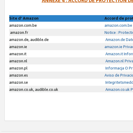
ANNEXE 4 : ACCORD DE PROTECTION 
Site d’ Amazon
Accord de pro
amazon.com.be
amazon.com.be 
amazon.fr
Notice : Protect
amazon.de, audible.de
Amazon.de Date
amazon.ie
amazon.ie Priva
amazon.it
Amazon.it Infor
amazon.nl
Amazon.nl Priva
amazon.pl
Informacja O P
amazon.es
Aviso de Privac
amazon.se
Integritetsmed
amazon.co.uk, audible.co.uk
Amazon.co.uk Pr