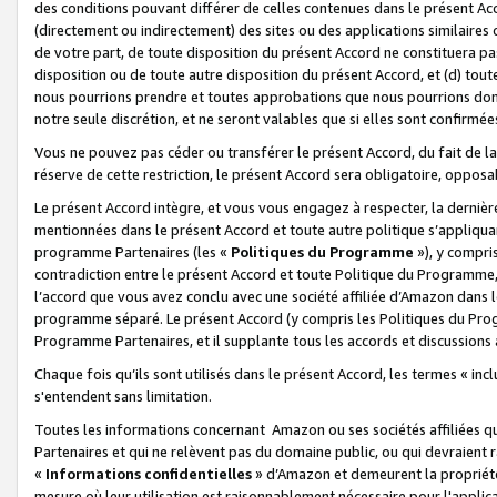
des conditions pouvant différer de celles contenues dans le présent Ac
(directement ou indirectement) des sites ou des applications similaires o
de votre part, de toute disposition du présent Accord ne constituera pa
disposition ou de toute autre disposition du présent Accord, et (d) tou
nous pourrions prendre et toutes approbations que nous pourrions donn
notre seule discrétion, et ne seront valables que si elles sont confirmée
Vous ne pouvez pas céder ou transférer le présent Accord, du fait de la 
réserve de cette restriction, le présent Accord sera obligatoire, opposab
Le présent Accord intègre, et vous vous engagez à respecter, la dernière 
mentionnées dans le présent Accord et toute autre politique s’appliqua
programme Partenaires (les «
Politiques du Programme
»), y compri
contradiction entre le présent Accord et toute Politique du Programme, 
l’accord que vous avez conclu avec une société affiliée d’Amazon dans 
programme séparé. Le présent Accord (y compris les Politiques du Progr
Programme Partenaires, et il supplante tous les accords et discussions 
Chaque fois qu’ils sont utilisés dans le présent Accord, les termes « in
s'entendent sans limitation.
Toutes les informations concernant Amazon ou ses sociétés affiliées 
Partenaires et qui ne relèvent pas du domaine public, ou qui devraient
«
Informations confidentielles
» d’Amazon et demeurent la propriété 
mesure où leur utilisation est raisonnablement nécessaire pour l'appli