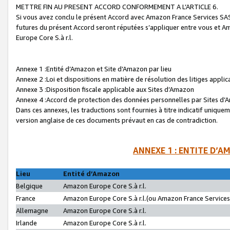
METTRE FIN AU PRESENT ACCORD CONFORMEMENT A L’ARTICLE 6.
Si vous avez conclu le présent Accord avec Amazon France Services SAS 
futures du présent Accord seront réputées s’appliquer entre vous et 
Europe Core S.à r.l.
Annexe 1 :Entité d’Amazon et Site d’Amazon par lieu
Annexe 2 :Loi et dispositions en matière de résolution des litiges appli
Annexe 3 :Disposition fiscale applicable aux Sites d’Amazon
Annexe 4 :Accord de protection des données personnelles par Sites d
Dans ces annexes, les traductions sont fournies à titre indicatif uniquem
version anglaise de ces documents prévaut en cas de contradiction.
ANNEXE 1 : ENTITE D’A
Lieu
Entité d’Amazon
Belgique
Amazon Europe Core S.à r.l.
France
Amazon Europe Core S.à r.l.(ou Amazon France Services 
Allemagne
Amazon Europe Core S.à r.l.
Irlande
Amazon Europe Core S.à r.l.