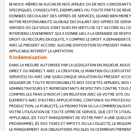
NI NOUS-MÊMES NI AUCUN DE NOS AFFILIES OU DE NOS CONCEDANT
SPECIFIQUES, CONSECUTIFS, EXEMPLAIRES OU TOUTE PERTE DE REVE
DONNEES DECOULANT DES OFFRES DE SERVICES, QUAND BIEN MEME N
NOTRE RESPONSABILITE GLOBALE DECOULANT DES OFFRES DE SERVI
VERSEES OU QUI VOUS SONT DUES EN VERTU DE CET ACCORD AU CO
INTERVENU L’EVENEMENT QUI A DONNE LIEU A LA DEMANDE DE RESP
DROIT OU RECOURS EN EQUITE, Y COMPRIS LE DROIT A DEMANDER l'
AVEC LE PRESENT ACCORD. AUCUNE DISPOSITION DU PRESENT PARAG
APPLICABLE INTERDIT LA LIMITATION.
9.Indemnisation
DANS LA MESURE AUTORISEE PAR LA LEGISLATION EN VIGUEUR, NO
DIRECT OU INDIRECT AVEC LA CREATION, LE MAINTIEN OU L’EXPLOIT
SERVICES) OU AVEC UNE QUELCONQUE VIOLATION DU PRESENT ACCO
DEGAGER DE TOUTE RESPONSABILITE NOS SOCIETES AFFILIEES, NOS 
ADMINISTRATEURS ET REPRESENTANTS RESPECTIFS CONTRE TOUS D
COMPRIS LES FRAIS D’AVOCAT) EN RELATION AVEC (A) VOTRE SITE O
ELEMENTS AVEC D’AUTRES APPLICATIONS, CONTENUS OU PROCESSUS, (
PRODUCTION, LA PUBLICITE, LA PROMOTION OU LA COMMERCIALISAT
VOTRE UTILISATION DE TOUTE OFFRE DE SERVICE, QUE CETTE UTILI
APPLICABLE, (D) TOUT MANQUEMENT DE VOTRE PART A UNE QUELCO
PROGRAMME), (E) VOS TAXES ET IMPOTS OU LA COLLECTE, LE REGLE
LE MANQUEMENT AUX OBLIGATIONS FISCALES OU D’ENREGISTREMENT 