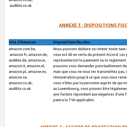
audible.co.uk
ANNEXE 3 : DISPOSITIONS FI
Site d’Amazon
Dispositions fiscales
amazon.com.be,
Nous pouvons déduire ou retenir toute taxe 
amazon.fr, amazon.de,
vous est dû en vertu du présent Accord. Les 
audible.de, amazon.ie,
représenteront le paiement ou le règlement 
amazon.it, amazon.nl,
pouvons vous demander ponctuellement des r
amazon.pl, amazon.es,
mais que vous ne nous les transmettez pas, n
amazon.se,
rémunération jusqu’à ce que vous nous reme
amazon.co.uk,
vous n’êtes pas la personne auprès de qui no
audible.co.uk
au Luxembourg, vous pouvez être légalement 
une facture répondant aux exigences d’une 
paiera la TVA applicable.