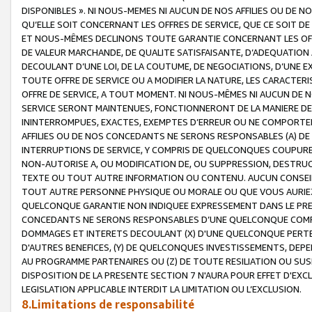
DISPONIBLES ». NI NOUS-MEMES NI AUCUN DE NOS AFFILIES OU D
QU’ELLE SOIT CONCERNANT LES OFFRES DE SERVICE, QUE CE SOIT DE
ET NOUS-MÊMES DECLINONS TOUTE GARANTIE CONCERNANT LES OFFRE
DE VALEUR MARCHANDE, DE QUALITE SATISFAISANTE, D’ADEQUATION
DECOULANT D’UNE LOI, DE LA COUTUME, DE NEGOCIATIONS, D’UNE
TOUTE OFFRE DE SERVICE OU A MODIFIER LA NATURE, LES CARACTERI
OFFRE DE SERVICE, A TOUT MOMENT. NI NOUS-MÊMES NI AUCUN DE 
SERVICE SERONT MAINTENUES, FONCTIONNERONT DE LA MANIERE DECR
ININTERROMPUES, EXACTES, EXEMPTES D’ERREUR OU NE COMPORT
AFFILIES OU DE NOS CONCEDANTS NE SERONS RESPONSABLES (A) DE
INTERRUPTIONS DE SERVICE, Y COMPRIS DE QUELCONQUES COUPURE
NON-AUTORISE A, OU MODIFICATION DE, OU SUPPRESSION, DESTRUC
TEXTE OU TOUT AUTRE INFORMATION OU CONTENU. AUCUN CONSEIL 
TOUT AUTRE PERSONNE PHYSIQUE OU MORALE OU QUE VOUS AURIEZ 
QUELCONQUE GARANTIE NON INDIQUEE EXPRESSEMENT DANS LE PRES
CONCEDANTS NE SERONS RESPONSABLES D’UNE QUELCONQUE COM
DOMMAGES ET INTERETS DECOULANT (X) D'UNE QUELCONQUE PERTE D
D'AUTRES BENEFICES, (Y) DE QUELCONQUES INVESTISSEMENTS, DEP
AU PROGRAMME PARTENAIRES OU (Z) DE TOUTE RESILIATION OU SU
DISPOSITION DE LA PRESENTE SECTION 7 N'AURA POUR EFFET D'EXC
LEGISLATION APPLICABLE INTERDIT LA LIMITATION OU L’EXCLUSION.
8.Limitations de responsabilité