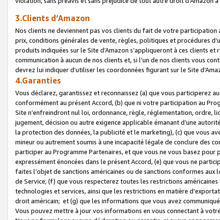
violation, sans préavis et sans préjudice de tout autre droit d’Amazo
3.Clients d’Amazon
Nos clients ne deviennent pas vos clients du fait de votre participati
prix, conditions générales de vente, règles, politiques et procédures d’u
produits indiquées sur le Site d’Amazon s’appliqueront à ces clients et
communication à aucun de nos clients et, si l’un de nos clients vous co
devrez lui indiquer d’utiliser les coordonnées figurant sur le Site d’Ama
4.Garanties
Vous déclarez, garantissez et reconnaissez (a) que vous participerez a
conformément au présent Accord, (b) que ni votre participation au Prog
Site n’enfreindront nul loi, ordonnance, règle, réglementation, ordre, li
jugement, décision ou autre exigence applicable émanant d’une autori
la protection des données, la publicité et le marketing), (c) que vous 
mineur ou autrement soumis à une incapacité légale de conclure des con
participer au Programme Partenaires, et que vous ne vous basez pour pr
expressément énoncées dans le présent Accord, (e) que vous ne particip
faites l’objet de sanctions américaines ou de sanctions conformes aux 
de Service; (f) que vous respecterez toutes les restrictions américaines
technologies et services, ainsi que les restrictions en matière d’exporta
droit américain; et (g) que les informations que vous avez communiqué
Vous pouvez mettre à jour vos informations en vous connectant à votre