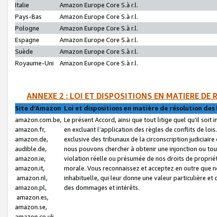
Italie
Amazon Europe Core S.à r.l.
Pays-Bas
Amazon Europe Core S.à r.l.
Pologne
Amazon Europe Core S.à r.l.
Espagne
Amazon Europe Core S.à r.l.
Suède
Amazon Europe Core S.à r.l.
Royaume-Uni
Amazon Europe Core S.à r.l.
ANNEXE 2 : LOI ET DISPOSITIONS EN MATIERE DE
Site d’Amazon
Loi et dispositions en matière de résolution des 
amazon.com.be,
Le présent Accord, ainsi que tout litige quel qu’il soi
amazon.fr,
en excluant l’application des règles de conflits de l
amazon.de,
exclusive des tribunaux de la circonscription judiciai
audible.de,
nous pouvons chercher à obtenir une injonction ou tou
amazon.ie,
violation réelle ou présumée de nos droits de proprié
amazon.it,
morale. Vous reconnaissez et acceptez en outre que n
amazon.nl,
inhabituelle, qui leur donne une valeur particulière 
amazon.pl,
des dommages et intérêts.
amazon.es,
amazon.se,
amazon.co.uk,