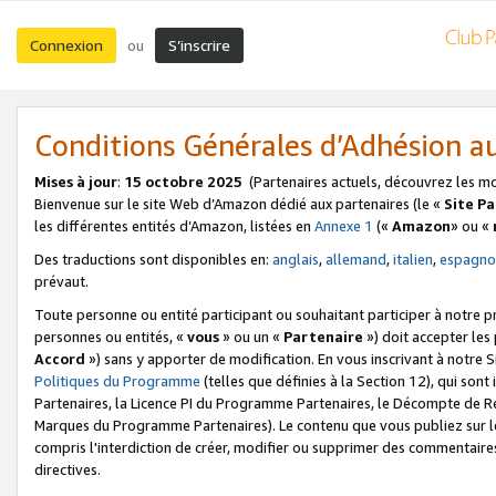
Connexion
S’inscrire
ou
Conditions Générales d’Adhésion 
Mises à jour
:
15 octobre 2025
(Partenaires actuels, découvrez les m
Bienvenue sur le site Web d’Amazon dédié aux partenaires (le «
Site P
les différentes entités d’Amazon, listées en
Annexe 1
(«
Amazon
» ou «
Des traductions sont disponibles en:
anglais
,
allemand
,
italien
,
espagno
prévaut.
Toute personne ou entité participant ou souhaitant participer à notre 
personnes ou entités, «
vous
» ou un «
Partenaire
») doit accepter le
Accord
») sans y apporter de modification. En vous inscrivant à notre Si
Politiques du Programme
(telles que définies à la Section 12), qui so
Partenaires, la Licence PI du Programme Partenaires, le Décompte de 
Marques du Programme Partenaires). Le contenu que vous publiez sur l
compris l'interdiction de créer, modifier ou supprimer des commentaires
directives.