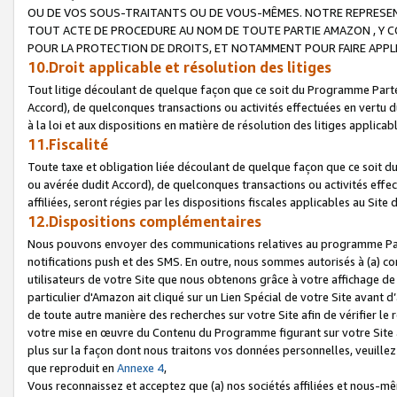
OU DE VOS SOUS-TRAITANTS OU DE VOUS-MÊMES. NOTRE REPRES
TOUT ACTE DE PROCEDURE AU NOM DE TOUTE PARTIE AMAZON , Y CO
POUR LA PROTECTION DE DROITS, ET NOTAMMENT POUR FAIRE APPL
10.Droit applicable et résolution des litiges
Tout litige découlant de quelque façon que ce soit du Programme Parte
Accord), de quelconques transactions ou activités effectuées en vertu d
à la loi et aux dispositions en matière de résolution des litiges applic
11.Fiscalité
Toute taxe et obligation liée découlant de quelque façon que ce soit 
ou avérée dudit Accord), de quelconques transactions ou activités effe
affiliées, seront régies par les dispositions fiscales applicables au Si
12.Dispositions complémentaires
Nous pouvons envoyer des communications relatives au programme Parten
notifications push et des SMS. En outre, nous sommes autorisés à (a) cont
utilisateurs de votre Site que nous obtenons grâce à votre affichage de
particulier d'Amazon ait cliqué sur un Lien Spécial de votre Site avant d
de toute autre manière des recherches sur votre Site afin de vérifier le re
votre mise en œuvre du Contenu du Programme figurant sur votre Site à
plus sur la façon dont nous traitons vos données personnelles, veuille
que reproduit en
Annexe 4
,
Vous reconnaissez et acceptez que (a) nos sociétés affiliées et nous-m