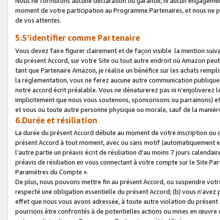
Nous ne formulons aucune déclaration ou garantie, ni aucun engagemen
moment de votre participation au Programme Partenaires, et nous ne p
de vos attentes.
5.S’identifier comme Partenaire
Vous devez faire figurer clairement et de façon visible la mention sui
du présent Accord, sur votre Site ou tout autre endroit où Amazon peut vo
tant que Partenaire Amazon, je réalise un bénéfice sur les achats remplis
la réglementation, vous ne ferez aucune autre communication publique
notre accord écrit préalable. Vous ne dénaturerez pas ni n’enjoliverez 
implicitement que nous vous soutenons, sponsorisons ou parrainons) et v
et vous ou toute autre personne physique ou morale, sauf de la manièr
6.Durée et résiliation
La durée du présent Accord débute au moment de votre inscription ou de
présent Accord à tout moment, avec ou sans motif (automatiquement et sa
l’autre partie un préavis écrit de résiliation d’au moins 7 jours calenda
préavis de résiliation en vous connectant à votre compte sur le Site Par
Paramètres du Compte ».
De plus, nous pouvons mettre fin au présent Accord, ou suspendre votre 
respecté une obligation essentielle du présent Accord; (b) vous n’avez p
effet que nous vous avons adressée, à toute autre violation du présen
pourrions être confrontés à de potentielles actions ou mises en œuvre 