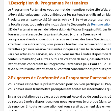
1.Description du Programme Partenaires
Le Programme Partenaires vous permet de monétiser votre site Web, vos 
l'Alexa skill (uniquement disponible pour les partenaires utilisant un 
Produits sur amazon.co.uk) (ci-après votre «
Site
») en plaçant sur votr
la localisation, tout autre site inclus dans le Décompte de
Rémunération
l'ID de Partenaire au sein de l'Alexa skill (via l'Alexa Shopping Kit). Le
fournissons et respecter le présent Accord («
Liens Spéciaux
»).
Lorsque nos clients cliquent ou interagissent avec des Liens Spéciaux p
effectuer une autre action, vous pouvez toucher une rémunération au ti
détaillées (et sous réserve des limites indiquées) dans le Décompte de
vers ces articles ou services, nous pouvons mettre à votre disposition d
contenus marketing et autres outils de création de liens, des interfaces
informations concernant le Programme Partenaires (le «
Contenu du 
texte ou tout autre information ou contenu concernant des produits prop
2.Exigences de Conformité au Programme Partenair
Vous devez respecter le présent Accord pour pouvoir participer au Pr
Vous devez nous transmettre promptement toutes les informations que
En cas de violation de votre part du présent Accord ou de conditions g
ou recours à notre disposition, nous nous réservons le droit de (dans 
de renoncer à) toute rémunération qui vous serait autrement due en ver