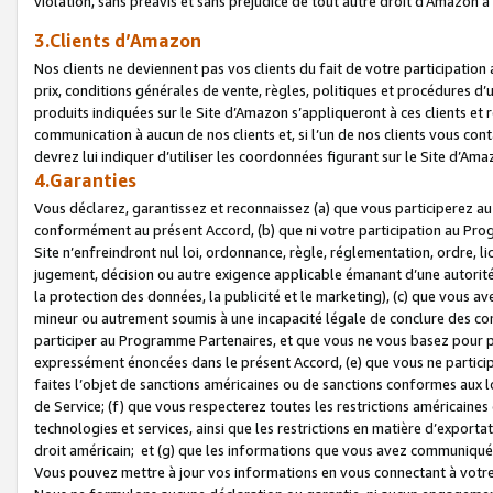
violation, sans préavis et sans préjudice de tout autre droit d’Amazo
3.Clients d’Amazon
Nos clients ne deviennent pas vos clients du fait de votre participati
prix, conditions générales de vente, règles, politiques et procédures d’u
produits indiquées sur le Site d’Amazon s’appliqueront à ces clients et
communication à aucun de nos clients et, si l’un de nos clients vous co
devrez lui indiquer d’utiliser les coordonnées figurant sur le Site d’Ama
4.Garanties
Vous déclarez, garantissez et reconnaissez (a) que vous participerez a
conformément au présent Accord, (b) que ni votre participation au Prog
Site n’enfreindront nul loi, ordonnance, règle, réglementation, ordre, li
jugement, décision ou autre exigence applicable émanant d’une autori
la protection des données, la publicité et le marketing), (c) que vous 
mineur ou autrement soumis à une incapacité légale de conclure des con
participer au Programme Partenaires, et que vous ne vous basez pour pr
expressément énoncées dans le présent Accord, (e) que vous ne particip
faites l’objet de sanctions américaines ou de sanctions conformes aux 
de Service; (f) que vous respecterez toutes les restrictions américaines
technologies et services, ainsi que les restrictions en matière d’exporta
droit américain; et (g) que les informations que vous avez communiqué
Vous pouvez mettre à jour vos informations en vous connectant à votre