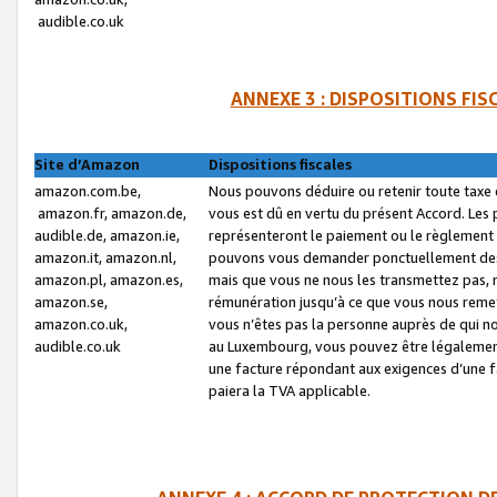
audible.co.uk
ANNEXE 3 : DISPOSITIONS FI
Site d’Amazon
Dispositions fiscales
amazon.com.be,
Nous pouvons déduire ou retenir toute taxe 
amazon.fr, amazon.de,
vous est dû en vertu du présent Accord. Les 
audible.de, amazon.ie,
représenteront le paiement ou le règlement 
amazon.it, amazon.nl,
pouvons vous demander ponctuellement des r
amazon.pl, amazon.es,
mais que vous ne nous les transmettez pas, n
amazon.se,
rémunération jusqu’à ce que vous nous reme
amazon.co.uk,
vous n’êtes pas la personne auprès de qui no
audible.co.uk
au Luxembourg, vous pouvez être légalement 
une facture répondant aux exigences d’une 
paiera la TVA applicable.