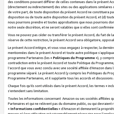
des conditions pouvant différer de celles contenues dans le présent Ac
(directement ou indirectement) des sites ou des applications similaires o
de votre part, de toute disposition du présent Accord ne constituera pa
disposition ou de toute autre disposition du présent Accord, et (d) tou
nous pourrions prendre et toutes approbations que nous pourrions donn
notre seule discrétion, et ne seront valables que si elles sont confirmée
Vous ne pouvez pas céder ou transférer le présent Accord, du fait de la 
réserve de cette restriction, le présent Accord sera obligatoire, opposab
Le présent Accord intègre, et vous vous engagez à respecter, la dernière 
mentionnées dans le présent Accord et toute autre politique s’appliqua
programme Partenaires (les «
Politiques du Programme
»), y compri
contradiction entre le présent Accord et toute Politique du Programme, 
l’accord que vous avez conclu avec une société affiliée d’Amazon dans 
programme séparé. Le présent Accord (y compris les Politiques du Progr
Programme Partenaires, et il supplante tous les accords et discussions 
Chaque fois qu’ils sont utilisés dans le présent Accord, les termes « in
s'entendent sans limitation.
Toutes les informations concernant Amazon ou ses sociétés affiliées 
Partenaires et qui ne relèvent pas du domaine public, ou qui devraient
«
Informations confidentielles
» d’Amazon et demeurent la propriété 
mesure où leur utilisation est raisonnablement nécessaire pour l'appli