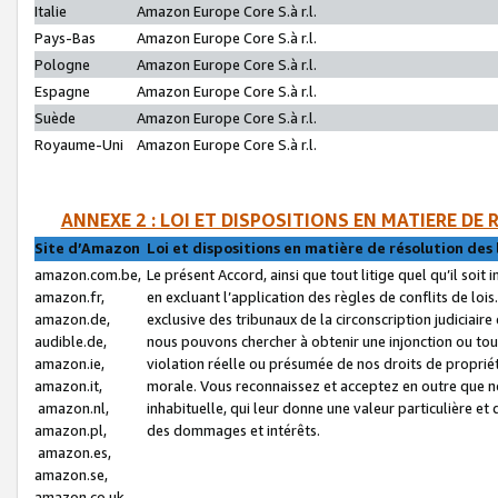
Italie
Amazon Europe Core S.à r.l.
Pays-Bas
Amazon Europe Core S.à r.l.
Pologne
Amazon Europe Core S.à r.l.
Espagne
Amazon Europe Core S.à r.l.
Suède
Amazon Europe Core S.à r.l.
Royaume-Uni
Amazon Europe Core S.à r.l.
ANNEXE 2 : LOI ET DISPOSITIONS EN MATIERE DE
Site d’Amazon
Loi et dispositions en matière de résolution des 
amazon.com.be,
Le présent Accord, ainsi que tout litige quel qu’il soi
amazon.fr,
en excluant l’application des règles de conflits de l
amazon.de,
exclusive des tribunaux de la circonscription judiciai
audible.de,
nous pouvons chercher à obtenir une injonction ou tou
amazon.ie,
violation réelle ou présumée de nos droits de proprié
amazon.it,
morale. Vous reconnaissez et acceptez en outre que n
amazon.nl,
inhabituelle, qui leur donne une valeur particulière 
amazon.pl,
des dommages et intérêts.
amazon.es,
amazon.se,
amazon.co.uk,