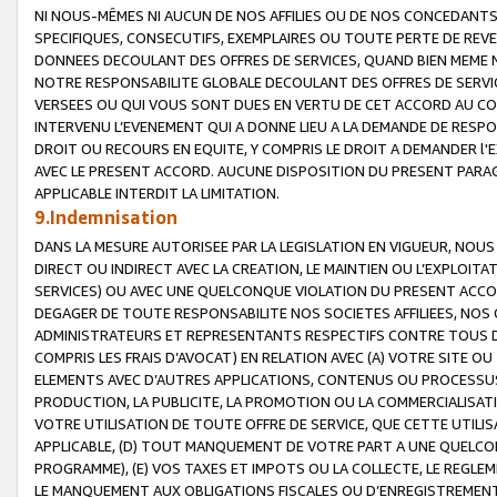
NI NOUS-MÊMES NI AUCUN DE NOS AFFILIES OU DE NOS CONCEDANT
SPECIFIQUES, CONSECUTIFS, EXEMPLAIRES OU TOUTE PERTE DE REVE
DONNEES DECOULANT DES OFFRES DE SERVICES, QUAND BIEN MEME N
NOTRE RESPONSABILITE GLOBALE DECOULANT DES OFFRES DE SERVI
VERSEES OU QUI VOUS SONT DUES EN VERTU DE CET ACCORD AU CO
INTERVENU L’EVENEMENT QUI A DONNE LIEU A LA DEMANDE DE RESP
DROIT OU RECOURS EN EQUITE, Y COMPRIS LE DROIT A DEMANDER l'
AVEC LE PRESENT ACCORD. AUCUNE DISPOSITION DU PRESENT PARAG
APPLICABLE INTERDIT LA LIMITATION.
9.Indemnisation
DANS LA MESURE AUTORISEE PAR LA LEGISLATION EN VIGUEUR, NO
DIRECT OU INDIRECT AVEC LA CREATION, LE MAINTIEN OU L’EXPLOIT
SERVICES) OU AVEC UNE QUELCONQUE VIOLATION DU PRESENT ACCO
DEGAGER DE TOUTE RESPONSABILITE NOS SOCIETES AFFILIEES, NOS 
ADMINISTRATEURS ET REPRESENTANTS RESPECTIFS CONTRE TOUS D
COMPRIS LES FRAIS D’AVOCAT) EN RELATION AVEC (A) VOTRE SITE O
ELEMENTS AVEC D’AUTRES APPLICATIONS, CONTENUS OU PROCESSUS, (
PRODUCTION, LA PUBLICITE, LA PROMOTION OU LA COMMERCIALISAT
VOTRE UTILISATION DE TOUTE OFFRE DE SERVICE, QUE CETTE UTILI
APPLICABLE, (D) TOUT MANQUEMENT DE VOTRE PART A UNE QUELCO
PROGRAMME), (E) VOS TAXES ET IMPOTS OU LA COLLECTE, LE REGLE
LE MANQUEMENT AUX OBLIGATIONS FISCALES OU D’ENREGISTREMENT 