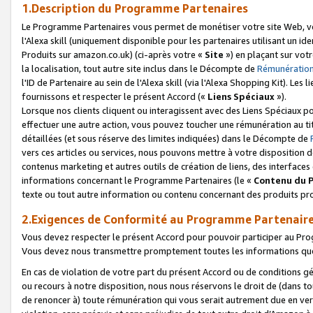
1.Description du Programme Partenaires
Le Programme Partenaires vous permet de monétiser votre site Web, vos 
l'Alexa skill (uniquement disponible pour les partenaires utilisant un 
Produits sur amazon.co.uk) (ci-après votre «
Site
») en plaçant sur votr
la localisation, tout autre site inclus dans le Décompte de
Rémunération
l'ID de Partenaire au sein de l'Alexa skill (via l'Alexa Shopping Kit). Le
fournissons et respecter le présent Accord («
Liens Spéciaux
»).
Lorsque nos clients cliquent ou interagissent avec des Liens Spéciaux p
effectuer une autre action, vous pouvez toucher une rémunération au ti
détaillées (et sous réserve des limites indiquées) dans le Décompte de
vers ces articles ou services, nous pouvons mettre à votre disposition d
contenus marketing et autres outils de création de liens, des interfaces
informations concernant le Programme Partenaires (le «
Contenu du 
texte ou tout autre information ou contenu concernant des produits prop
2.Exigences de Conformité au Programme Partenair
Vous devez respecter le présent Accord pour pouvoir participer au Pr
Vous devez nous transmettre promptement toutes les informations que
En cas de violation de votre part du présent Accord ou de conditions g
ou recours à notre disposition, nous nous réservons le droit de (dans 
de renoncer à) toute rémunération qui vous serait autrement due en ver