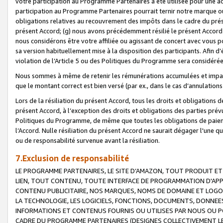
votre participation au Programme Partenaires a été utilisée pour une ac
participation au Programme Partenaires pourrait ternir notre marque ou
obligations relatives au recouvrement des impôts dans le cadre du prése
présent Accord; (g) nous avons précédemment résilié le présent Accord
nous considérons être votre affiliée ou agissant de concert avec vous 
sa version habituellement mise à la disposition des participants. Afin d’é
violation de l’Article 5 ou des Politiques du Programme sera considéré
Nous sommes à même de retenir les rémunérations accumulées et impayée
que le montant correct est bien versé (par ex., dans le cas d’annulations
Lors de la résiliation du présent Accord, tous les droits et obligations 
présent Accord, à l’exception des droits et obligations des parties prévus
Politiques du Programme, de même que toutes les obligations de paiement
l’Accord. Nulle résiliation du présent Accord ne saurait dégager l'une 
ou de responsabilité survenue avant la résiliation.
7.Exclusion de responsabilité
LE PROGRAMME PARTENAIRES, LE SITE D’AMAZON, TOUT PRODUIT ET 
LIEN, TOUT CONTENU, TOUTE INTERFACE DE PROGRAMMATION D'APP
CONTENU PUBLICITAIRE, NOS MARQUES, NOMS DE DOMAINE ET LOGOS
LA TECHNOLOGIE, LES LOGICIELS, FONCTIONS, DOCUMENTS, DONNEES
INFORMATIONS ET CONTENUS FOURNIS OU UTILISES PAR NOUS OU P
CADRE DU PROGRAMME PARTENAIRES (DESIGNES COLLECTIVEMENT LE