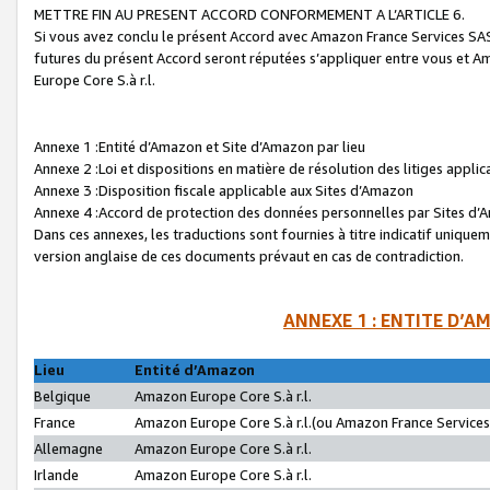
METTRE FIN AU PRESENT ACCORD CONFORMEMENT A L’ARTICLE 6.
Si vous avez conclu le présent Accord avec Amazon France Services SAS 
futures du présent Accord seront réputées s’appliquer entre vous et 
Europe Core S.à r.l.
Annexe 1 :Entité d’Amazon et Site d’Amazon par lieu
Annexe 2 :Loi et dispositions en matière de résolution des litiges appli
Annexe 3 :Disposition fiscale applicable aux Sites d’Amazon
Annexe 4 :Accord de protection des données personnelles par Sites d
Dans ces annexes, les traductions sont fournies à titre indicatif uniquem
version anglaise de ces documents prévaut en cas de contradiction.
ANNEXE 1 : ENTITE D’A
Lieu
Entité d’Amazon
Belgique
Amazon Europe Core S.à r.l.
France
Amazon Europe Core S.à r.l.(ou Amazon France Services 
Allemagne
Amazon Europe Core S.à r.l.
Irlande
Amazon Europe Core S.à r.l.