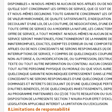
DISPONIBLES ». NI NOUS-MEMES NI AUCUN DE NOS AFFILIES OU D
QU’ELLE SOIT CONCERNANT LES OFFRES DE SERVICE, QUE CE SOIT DE
ET NOUS-MÊMES DECLINONS TOUTE GARANTIE CONCERNANT LES OFFRE
DE VALEUR MARCHANDE, DE QUALITE SATISFAISANTE, D’ADEQUATION
DECOULANT D’UNE LOI, DE LA COUTUME, DE NEGOCIATIONS, D’UNE
TOUTE OFFRE DE SERVICE OU A MODIFIER LA NATURE, LES CARACTERI
OFFRE DE SERVICE, A TOUT MOMENT. NI NOUS-MÊMES NI AUCUN DE 
SERVICE SERONT MAINTENUES, FONCTIONNERONT DE LA MANIERE DECR
ININTERROMPUES, EXACTES, EXEMPTES D’ERREUR OU NE COMPORT
AFFILIES OU DE NOS CONCEDANTS NE SERONS RESPONSABLES (A) DE
INTERRUPTIONS DE SERVICE, Y COMPRIS DE QUELCONQUES COUPURE
NON-AUTORISE A, OU MODIFICATION DE, OU SUPPRESSION, DESTRUC
TEXTE OU TOUT AUTRE INFORMATION OU CONTENU. AUCUN CONSEIL 
TOUT AUTRE PERSONNE PHYSIQUE OU MORALE OU QUE VOUS AURIEZ 
QUELCONQUE GARANTIE NON INDIQUEE EXPRESSEMENT DANS LE PRES
CONCEDANTS NE SERONS RESPONSABLES D’UNE QUELCONQUE COM
DOMMAGES ET INTERETS DECOULANT (X) D'UNE QUELCONQUE PERTE D
D'AUTRES BENEFICES, (Y) DE QUELCONQUES INVESTISSEMENTS, DEP
AU PROGRAMME PARTENAIRES OU (Z) DE TOUTE RESILIATION OU SU
DISPOSITION DE LA PRESENTE SECTION 7 N'AURA POUR EFFET D'EXC
LEGISLATION APPLICABLE INTERDIT LA LIMITATION OU L’EXCLUSION.
8.Limitations de responsabilité