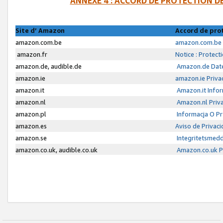
ANNEXE 4 : ACCORD DE PROTECTION 
Site d’ Amazon
Accord de pro
amazon.com.be
amazon.com.be 
amazon.fr
Notice : Protect
amazon.de, audible.de
Amazon.de Date
amazon.ie
amazon.ie Priva
amazon.it
Amazon.it Infor
amazon.nl
Amazon.nl Priva
amazon.pl
Informacja O P
amazon.es
Aviso de Privac
amazon.se
Integritetsmed
amazon.co.uk, audible.co.uk
Amazon.co.uk Pr