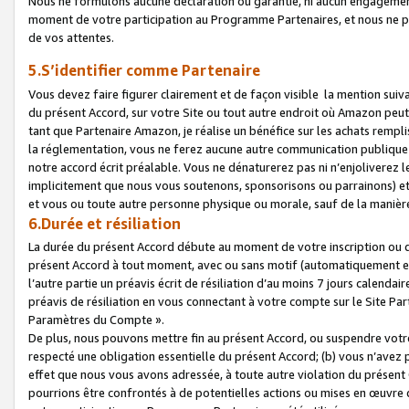
Nous ne formulons aucune déclaration ou garantie, ni aucun engagemen
moment de votre participation au Programme Partenaires, et nous ne p
de vos attentes.
5.S’identifier comme Partenaire
Vous devez faire figurer clairement et de façon visible la mention sui
du présent Accord, sur votre Site ou tout autre endroit où Amazon peut vo
tant que Partenaire Amazon, je réalise un bénéfice sur les achats remplis
la réglementation, vous ne ferez aucune autre communication publique
notre accord écrit préalable. Vous ne dénaturerez pas ni n’enjoliverez 
implicitement que nous vous soutenons, sponsorisons ou parrainons) et v
et vous ou toute autre personne physique ou morale, sauf de la manièr
6.Durée et résiliation
La durée du présent Accord débute au moment de votre inscription ou de
présent Accord à tout moment, avec ou sans motif (automatiquement et sa
l’autre partie un préavis écrit de résiliation d’au moins 7 jours calenda
préavis de résiliation en vous connectant à votre compte sur le Site Par
Paramètres du Compte ».
De plus, nous pouvons mettre fin au présent Accord, ou suspendre votre 
respecté une obligation essentielle du présent Accord; (b) vous n’avez p
effet que nous vous avons adressée, à toute autre violation du présen
pourrions être confrontés à de potentielles actions ou mises en œuvre 