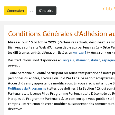
Connexion
S’inscrire
ou
Conditions Générales d’Adhésion 
Mises à jour
:
15 octobre 2025
(Partenaires actuels, découvrez les m
Bienvenue sur le site Web d’Amazon dédié aux partenaires (le «
Site P
les différentes entités d’Amazon, listées en
Annexe 1
(«
Amazon
» ou «
Des traductions sont disponibles en:
anglais
,
allemand
,
italien
,
espagno
prévaut.
Toute personne ou entité participant ou souhaitant participer à notre 
personnes ou entités, «
vous
» ou un «
Partenaire
») doit accepter le
Accord
») sans y apporter de modification. En vous inscrivant à notre Si
Politiques du Programme
(telles que définies à la Section 12), qui so
Partenaires, la Licence PI du Programme Partenaires, le Décompte de 
Marques du Programme Partenaires). Le contenu que vous publiez sur l
compris l'interdiction de créer, modifier ou supprimer des commentaires
directives.