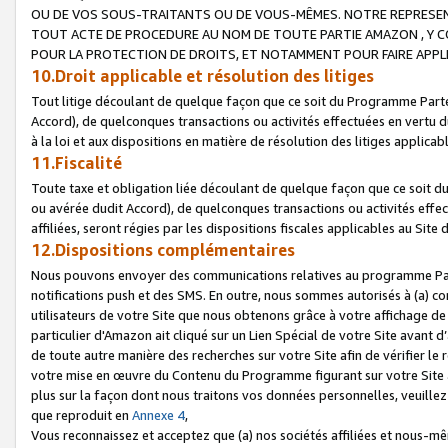
OU DE VOS SOUS-TRAITANTS OU DE VOUS-MÊMES. NOTRE REPRES
TOUT ACTE DE PROCEDURE AU NOM DE TOUTE PARTIE AMAZON , Y CO
POUR LA PROTECTION DE DROITS, ET NOTAMMENT POUR FAIRE APPL
10.Droit applicable et résolution des litiges
Tout litige découlant de quelque façon que ce soit du Programme Parte
Accord), de quelconques transactions ou activités effectuées en vertu d
à la loi et aux dispositions en matière de résolution des litiges applic
11.Fiscalité
Toute taxe et obligation liée découlant de quelque façon que ce soit 
ou avérée dudit Accord), de quelconques transactions ou activités effe
affiliées, seront régies par les dispositions fiscales applicables au Si
12.Dispositions complémentaires
Nous pouvons envoyer des communications relatives au programme Parten
notifications push et des SMS. En outre, nous sommes autorisés à (a) cont
utilisateurs de votre Site que nous obtenons grâce à votre affichage de
particulier d'Amazon ait cliqué sur un Lien Spécial de votre Site avant d
de toute autre manière des recherches sur votre Site afin de vérifier le re
votre mise en œuvre du Contenu du Programme figurant sur votre Site à
plus sur la façon dont nous traitons vos données personnelles, veuille
que reproduit en
Annexe 4
,
Vous reconnaissez et acceptez que (a) nos sociétés affiliées et nous-m