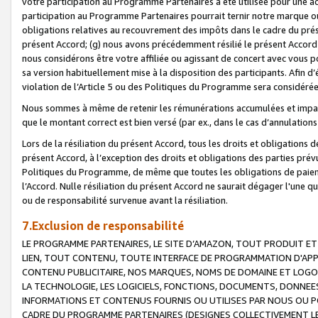
votre participation au Programme Partenaires a été utilisée pour une ac
participation au Programme Partenaires pourrait ternir notre marque ou
obligations relatives au recouvrement des impôts dans le cadre du prése
présent Accord; (g) nous avons précédemment résilié le présent Accord
nous considérons être votre affiliée ou agissant de concert avec vous 
sa version habituellement mise à la disposition des participants. Afin d’é
violation de l’Article 5 ou des Politiques du Programme sera considéré
Nous sommes à même de retenir les rémunérations accumulées et impayée
que le montant correct est bien versé (par ex., dans le cas d’annulations
Lors de la résiliation du présent Accord, tous les droits et obligations 
présent Accord, à l’exception des droits et obligations des parties prévus
Politiques du Programme, de même que toutes les obligations de paiement
l’Accord. Nulle résiliation du présent Accord ne saurait dégager l'une 
ou de responsabilité survenue avant la résiliation.
7.Exclusion de responsabilité
LE PROGRAMME PARTENAIRES, LE SITE D’AMAZON, TOUT PRODUIT ET 
LIEN, TOUT CONTENU, TOUTE INTERFACE DE PROGRAMMATION D'APP
CONTENU PUBLICITAIRE, NOS MARQUES, NOMS DE DOMAINE ET LOGOS
LA TECHNOLOGIE, LES LOGICIELS, FONCTIONS, DOCUMENTS, DONNEES
INFORMATIONS ET CONTENUS FOURNIS OU UTILISES PAR NOUS OU P
CADRE DU PROGRAMME PARTENAIRES (DESIGNES COLLECTIVEMENT LE