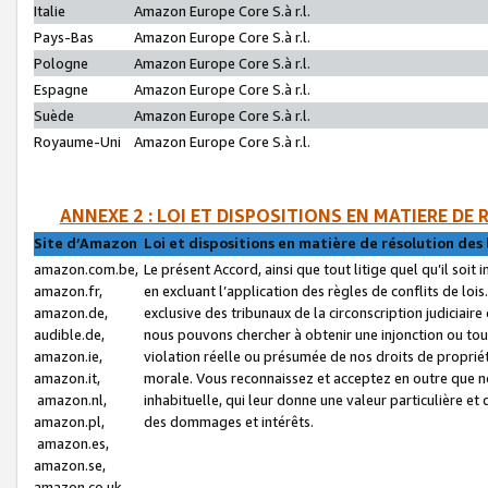
Italie
Amazon Europe Core S.à r.l.
Pays-Bas
Amazon Europe Core S.à r.l.
Pologne
Amazon Europe Core S.à r.l.
Espagne
Amazon Europe Core S.à r.l.
Suède
Amazon Europe Core S.à r.l.
Royaume-Uni
Amazon Europe Core S.à r.l.
ANNEXE 2 : LOI ET DISPOSITIONS EN MATIERE DE
Site d’Amazon
Loi et dispositions en matière de résolution des 
amazon.com.be,
Le présent Accord, ainsi que tout litige quel qu’il soi
amazon.fr,
en excluant l’application des règles de conflits de l
amazon.de,
exclusive des tribunaux de la circonscription judiciai
audible.de,
nous pouvons chercher à obtenir une injonction ou tou
amazon.ie,
violation réelle ou présumée de nos droits de proprié
amazon.it,
morale. Vous reconnaissez et acceptez en outre que n
amazon.nl,
inhabituelle, qui leur donne une valeur particulière 
amazon.pl,
des dommages et intérêts.
amazon.es,
amazon.se,
amazon.co.uk,