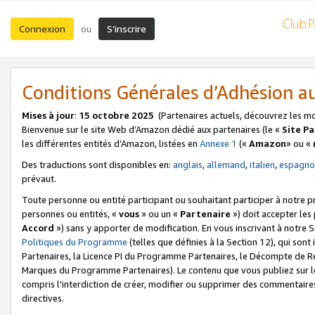
Connexion
S’inscrire
ou
Conditions Générales d’Adhésion 
Mises à jour
:
15 octobre 2025
(Partenaires actuels, découvrez les m
Bienvenue sur le site Web d’Amazon dédié aux partenaires (le «
Site P
les différentes entités d’Amazon, listées en
Annexe 1
(«
Amazon
» ou «
Des traductions sont disponibles en:
anglais
,
allemand
,
italien
,
espagno
prévaut.
Toute personne ou entité participant ou souhaitant participer à notre 
personnes ou entités, «
vous
» ou un «
Partenaire
») doit accepter le
Accord
») sans y apporter de modification. En vous inscrivant à notre Si
Politiques du Programme
(telles que définies à la Section 12), qui so
Partenaires, la Licence PI du Programme Partenaires, le Décompte de 
Marques du Programme Partenaires). Le contenu que vous publiez sur l
compris l'interdiction de créer, modifier ou supprimer des commentaires
directives.