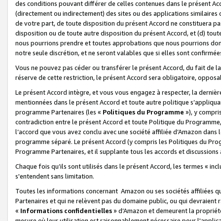
des conditions pouvant différer de celles contenues dans le présent Ac
(directement ou indirectement) des sites ou des applications similaires o
de votre part, de toute disposition du présent Accord ne constituera pa
disposition ou de toute autre disposition du présent Accord, et (d) tou
nous pourrions prendre et toutes approbations que nous pourrions donn
notre seule discrétion, et ne seront valables que si elles sont confirmée
Vous ne pouvez pas céder ou transférer le présent Accord, du fait de la 
réserve de cette restriction, le présent Accord sera obligatoire, opposab
Le présent Accord intègre, et vous vous engagez à respecter, la dernière 
mentionnées dans le présent Accord et toute autre politique s’appliqua
programme Partenaires (les «
Politiques du Programme
»), y compri
contradiction entre le présent Accord et toute Politique du Programme, 
l’accord que vous avez conclu avec une société affiliée d’Amazon dans 
programme séparé. Le présent Accord (y compris les Politiques du Progr
Programme Partenaires, et il supplante tous les accords et discussions 
Chaque fois qu’ils sont utilisés dans le présent Accord, les termes « in
s'entendent sans limitation.
Toutes les informations concernant Amazon ou ses sociétés affiliées 
Partenaires et qui ne relèvent pas du domaine public, ou qui devraient
«
Informations confidentielles
» d’Amazon et demeurent la propriété 
mesure où leur utilisation est raisonnablement nécessaire pour l'appli