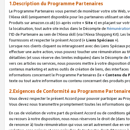
1.Description du Programme Partenaires
Le Programme Partenaires vous permet de monétiser votre site Web, vos 
l'Alexa skill (uniquement disponible pour les partenaires utilisant un 
Produits sur amazon.co.uk) (ci-après votre «
Site
») en plaçant sur votr
la localisation, tout autre site inclus dans le Décompte de
Rémunération
l'ID de Partenaire au sein de l'Alexa skill (via l'Alexa Shopping Kit). Le
fournissons et respecter le présent Accord («
Liens Spéciaux
»).
Lorsque nos clients cliquent ou interagissent avec des Liens Spéciaux p
effectuer une autre action, vous pouvez toucher une rémunération au ti
détaillées (et sous réserve des limites indiquées) dans le Décompte de
vers ces articles ou services, nous pouvons mettre à votre disposition d
contenus marketing et autres outils de création de liens, des interfaces
informations concernant le Programme Partenaires (le «
Contenu du 
texte ou tout autre information ou contenu concernant des produits prop
2.Exigences de Conformité au Programme Partenair
Vous devez respecter le présent Accord pour pouvoir participer au Pr
Vous devez nous transmettre promptement toutes les informations que
En cas de violation de votre part du présent Accord ou de conditions g
ou recours à notre disposition, nous nous réservons le droit de (dans 
de renoncer à) toute rémunération qui vous serait autrement due en ver