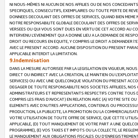
NI NOUS-MÊMES NI AUCUN DE NOS AFFILIES OU DE NOS CONCEDANT
SPECIFIQUES, CONSECUTIFS, EXEMPLAIRES OU TOUTE PERTE DE REVE
DONNEES DECOULANT DES OFFRES DE SERVICES, QUAND BIEN MEME N
NOTRE RESPONSABILITE GLOBALE DECOULANT DES OFFRES DE SERVI
VERSEES OU QUI VOUS SONT DUES EN VERTU DE CET ACCORD AU CO
INTERVENU L’EVENEMENT QUI A DONNE LIEU A LA DEMANDE DE RESP
DROIT OU RECOURS EN EQUITE, Y COMPRIS LE DROIT A DEMANDER l'
AVEC LE PRESENT ACCORD. AUCUNE DISPOSITION DU PRESENT PARAG
APPLICABLE INTERDIT LA LIMITATION.
9.Indemnisation
DANS LA MESURE AUTORISEE PAR LA LEGISLATION EN VIGUEUR, NO
DIRECT OU INDIRECT AVEC LA CREATION, LE MAINTIEN OU L’EXPLOIT
SERVICES) OU AVEC UNE QUELCONQUE VIOLATION DU PRESENT ACCO
DEGAGER DE TOUTE RESPONSABILITE NOS SOCIETES AFFILIEES, NOS 
ADMINISTRATEURS ET REPRESENTANTS RESPECTIFS CONTRE TOUS D
COMPRIS LES FRAIS D’AVOCAT) EN RELATION AVEC (A) VOTRE SITE O
ELEMENTS AVEC D’AUTRES APPLICATIONS, CONTENUS OU PROCESSUS, (
PRODUCTION, LA PUBLICITE, LA PROMOTION OU LA COMMERCIALISAT
VOTRE UTILISATION DE TOUTE OFFRE DE SERVICE, QUE CETTE UTILI
APPLICABLE, (D) TOUT MANQUEMENT DE VOTRE PART A UNE QUELCO
PROGRAMME), (E) VOS TAXES ET IMPOTS OU LA COLLECTE, LE REGLE
LE MANQUEMENT AUX OBLIGATIONS FISCALES OU D’ENREGISTREMENT 