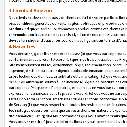
violation, sans préavis et sans préjudice de tout autre droit d’Amazo
3.Clients d’Amazon
Nos clients ne deviennent pas vos clients du fait de votre participati
prix, conditions générales de vente, règles, politiques et procédures d’u
produits indiquées sur le Site d’Amazon s’appliqueront à ces clients et
communication à aucun de nos clients et, si l’un de nos clients vous co
devrez lui indiquer d’utiliser les coordonnées figurant sur le Site d’Ama
4.Garanties
Vous déclarez, garantissez et reconnaissez (a) que vous participerez a
conformément au présent Accord, (b) que ni votre participation au Prog
Site n’enfreindront nul loi, ordonnance, règle, réglementation, ordre, li
jugement, décision ou autre exigence applicable émanant d’une autori
la protection des données, la publicité et le marketing), (c) que vous 
mineur ou autrement soumis à une incapacité légale de conclure des con
participer au Programme Partenaires, et que vous ne vous basez pour pr
expressément énoncées dans le présent Accord, (e) que vous ne particip
faites l’objet de sanctions américaines ou de sanctions conformes aux 
de Service; (f) que vous respecterez toutes les restrictions américaines
technologies et services, ainsi que les restrictions en matière d’exporta
droit américain; et (g) que les informations que vous avez communiqué
Vous pouvez mettre à jour vos informations en vous connectant à votre