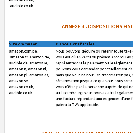
audible.co.uk
ANNEXE 3 : DISPOSITIONS FI
Site d’Amazon
Dispositions fiscales
amazon.com.be,
Nous pouvons déduire ou retenir toute taxe 
amazon.fr, amazon.de,
vous est dû en vertu du présent Accord. Les 
audible.de, amazon.ie,
représenteront le paiement ou le règlement 
amazon.it, amazon.nl,
pouvons vous demander ponctuellement des r
amazon.pl, amazon.es,
mais que vous ne nous les transmettez pas, n
amazon.se,
rémunération jusqu’à ce que vous nous reme
amazon.co.uk,
vous n’êtes pas la personne auprès de qui no
audible.co.uk
au Luxembourg, vous pouvez être légalement 
une facture répondant aux exigences d’une 
paiera la TVA applicable.