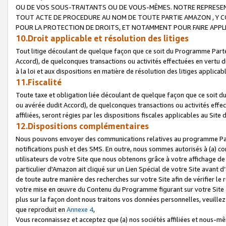
OU DE VOS SOUS-TRAITANTS OU DE VOUS-MÊMES. NOTRE REPRES
TOUT ACTE DE PROCEDURE AU NOM DE TOUTE PARTIE AMAZON , Y CO
POUR LA PROTECTION DE DROITS, ET NOTAMMENT POUR FAIRE APPL
10.Droit applicable et résolution des litiges
Tout litige découlant de quelque façon que ce soit du Programme Parte
Accord), de quelconques transactions ou activités effectuées en vertu d
à la loi et aux dispositions en matière de résolution des litiges applic
11.Fiscalité
Toute taxe et obligation liée découlant de quelque façon que ce soit 
ou avérée dudit Accord), de quelconques transactions ou activités effe
affiliées, seront régies par les dispositions fiscales applicables au Si
12.Dispositions complémentaires
Nous pouvons envoyer des communications relatives au programme Parten
notifications push et des SMS. En outre, nous sommes autorisés à (a) cont
utilisateurs de votre Site que nous obtenons grâce à votre affichage de
particulier d'Amazon ait cliqué sur un Lien Spécial de votre Site avant d
de toute autre manière des recherches sur votre Site afin de vérifier le re
votre mise en œuvre du Contenu du Programme figurant sur votre Site à
plus sur la façon dont nous traitons vos données personnelles, veuille
que reproduit en
Annexe 4
,
Vous reconnaissez et acceptez que (a) nos sociétés affiliées et nous-m