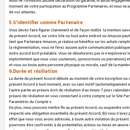
Nous ne formulons aucune déclaration ou garantie, ni aucun engagemen
moment de votre participation au Programme Partenaires, et nous ne p
de vos attentes.
5.S’identifier comme Partenaire
Vous devez faire figurer clairement et de façon visible la mention sui
du présent Accord, sur votre Site ou tout autre endroit où Amazon peut vo
tant que Partenaire Amazon, je réalise un bénéfice sur les achats remplis
la réglementation, vous ne ferez aucune autre communication publique
notre accord écrit préalable. Vous ne dénaturerez pas ni n’enjoliverez 
implicitement que nous vous soutenons, sponsorisons ou parrainons) et v
et vous ou toute autre personne physique ou morale, sauf de la manièr
6.Durée et résiliation
La durée du présent Accord débute au moment de votre inscription ou de
présent Accord à tout moment, avec ou sans motif (automatiquement et sa
l’autre partie un préavis écrit de résiliation d’au moins 7 jours calenda
préavis de résiliation en vous connectant à votre compte sur le Site Par
Paramètres du Compte ».
De plus, nous pouvons mettre fin au présent Accord, ou suspendre votre 
respecté une obligation essentielle du présent Accord; (b) vous n’avez p
effet que nous vous avons adressée, à toute autre violation du présen
pourrions être confrontés à de potentielles actions ou mises en œuvre 