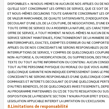
DISPONIBLES ». NI NOUS-MEMES NI AUCUN DE NOS AFFILIES OU D
QU’ELLE SOIT CONCERNANT LES OFFRES DE SERVICE, QUE CE SOIT DE
ET NOUS-MÊMES DECLINONS TOUTE GARANTIE CONCERNANT LES OFFRE
DE VALEUR MARCHANDE, DE QUALITE SATISFAISANTE, D’ADEQUATION
DECOULANT D’UNE LOI, DE LA COUTUME, DE NEGOCIATIONS, D’UNE
TOUTE OFFRE DE SERVICE OU A MODIFIER LA NATURE, LES CARACTERI
OFFRE DE SERVICE, A TOUT MOMENT. NI NOUS-MÊMES NI AUCUN DE 
SERVICE SERONT MAINTENUES, FONCTIONNERONT DE LA MANIERE DECR
ININTERROMPUES, EXACTES, EXEMPTES D’ERREUR OU NE COMPORT
AFFILIES OU DE NOS CONCEDANTS NE SERONS RESPONSABLES (A) DE
INTERRUPTIONS DE SERVICE, Y COMPRIS DE QUELCONQUES COUPURE
NON-AUTORISE A, OU MODIFICATION DE, OU SUPPRESSION, DESTRUC
TEXTE OU TOUT AUTRE INFORMATION OU CONTENU. AUCUN CONSEIL 
TOUT AUTRE PERSONNE PHYSIQUE OU MORALE OU QUE VOUS AURIEZ 
QUELCONQUE GARANTIE NON INDIQUEE EXPRESSEMENT DANS LE PRES
CONCEDANTS NE SERONS RESPONSABLES D’UNE QUELCONQUE COM
DOMMAGES ET INTERETS DECOULANT (X) D'UNE QUELCONQUE PERTE D
D'AUTRES BENEFICES, (Y) DE QUELCONQUES INVESTISSEMENTS, DEP
AU PROGRAMME PARTENAIRES OU (Z) DE TOUTE RESILIATION OU SU
DISPOSITION DE LA PRESENTE SECTION 7 N'AURA POUR EFFET D'EXC
LEGISLATION APPLICABLE INTERDIT LA LIMITATION OU L’EXCLUSION.
8.Limitations de responsabilité