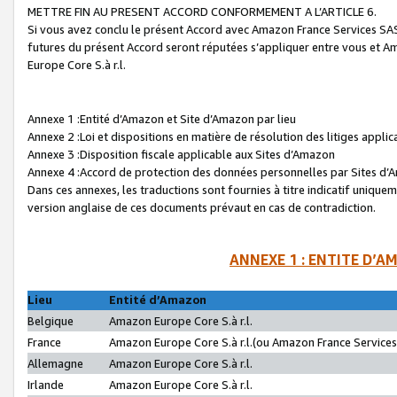
METTRE FIN AU PRESENT ACCORD CONFORMEMENT A L’ARTICLE 6.
Si vous avez conclu le présent Accord avec Amazon France Services SAS 
futures du présent Accord seront réputées s’appliquer entre vous et 
Europe Core S.à r.l.
Annexe 1 :Entité d’Amazon et Site d’Amazon par lieu
Annexe 2 :Loi et dispositions en matière de résolution des litiges appli
Annexe 3 :Disposition fiscale applicable aux Sites d’Amazon
Annexe 4 :Accord de protection des données personnelles par Sites d
Dans ces annexes, les traductions sont fournies à titre indicatif uniquem
version anglaise de ces documents prévaut en cas de contradiction.
ANNEXE 1 : ENTITE D’A
Lieu
Entité d’Amazon
Belgique
Amazon Europe Core S.à r.l.
France
Amazon Europe Core S.à r.l.(ou Amazon France Services 
Allemagne
Amazon Europe Core S.à r.l.
Irlande
Amazon Europe Core S.à r.l.