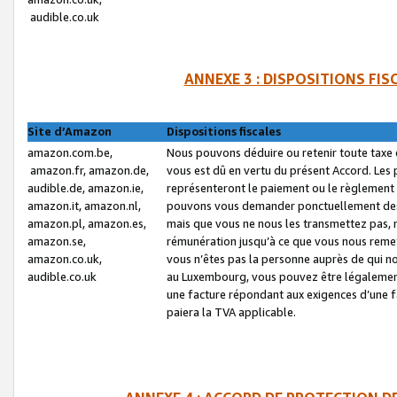
audible.co.uk
ANNEXE 3 : DISPOSITIONS FI
Site d’Amazon
Dispositions fiscales
amazon.com.be,
Nous pouvons déduire ou retenir toute taxe 
amazon.fr, amazon.de,
vous est dû en vertu du présent Accord. Les 
audible.de, amazon.ie,
représenteront le paiement ou le règlement 
amazon.it, amazon.nl,
pouvons vous demander ponctuellement des r
amazon.pl, amazon.es,
mais que vous ne nous les transmettez pas, n
amazon.se,
rémunération jusqu’à ce que vous nous reme
amazon.co.uk,
vous n’êtes pas la personne auprès de qui no
audible.co.uk
au Luxembourg, vous pouvez être légalement 
une facture répondant aux exigences d’une 
paiera la TVA applicable.