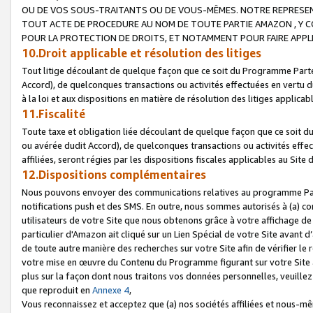
OU DE VOS SOUS-TRAITANTS OU DE VOUS-MÊMES. NOTRE REPRES
TOUT ACTE DE PROCEDURE AU NOM DE TOUTE PARTIE AMAZON , Y CO
POUR LA PROTECTION DE DROITS, ET NOTAMMENT POUR FAIRE APPL
10.Droit applicable et résolution des litiges
Tout litige découlant de quelque façon que ce soit du Programme Parte
Accord), de quelconques transactions ou activités effectuées en vertu d
à la loi et aux dispositions en matière de résolution des litiges applic
11.Fiscalité
Toute taxe et obligation liée découlant de quelque façon que ce soit 
ou avérée dudit Accord), de quelconques transactions ou activités effe
affiliées, seront régies par les dispositions fiscales applicables au Si
12.Dispositions complémentaires
Nous pouvons envoyer des communications relatives au programme Parten
notifications push et des SMS. En outre, nous sommes autorisés à (a) cont
utilisateurs de votre Site que nous obtenons grâce à votre affichage de
particulier d'Amazon ait cliqué sur un Lien Spécial de votre Site avant d
de toute autre manière des recherches sur votre Site afin de vérifier le re
votre mise en œuvre du Contenu du Programme figurant sur votre Site à
plus sur la façon dont nous traitons vos données personnelles, veuille
que reproduit en
Annexe 4
,
Vous reconnaissez et acceptez que (a) nos sociétés affiliées et nous-m