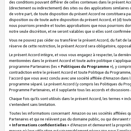
des conditions pouvant différer de celles contenues dans le présent Ac
(directement ou indirectement) des sites ou des applications similaires o
de votre part, de toute disposition du présent Accord ne constituera pa
disposition ou de toute autre disposition du présent Accord, et (d) tou
nous pourrions prendre et toutes approbations que nous pourrions donn
notre seule discrétion, et ne seront valables que si elles sont confirmée
Vous ne pouvez pas céder ou transférer le présent Accord, du fait de la 
réserve de cette restriction, le présent Accord sera obligatoire, opposab
Le présent Accord intègre, et vous vous engagez à respecter, la dernière 
mentionnées dans le présent Accord et toute autre politique s’appliqua
programme Partenaires (les «
Politiques du Programme
»), y compri
contradiction entre le présent Accord et toute Politique du Programme, 
l’accord que vous avez conclu avec une société affiliée d’Amazon dans 
programme séparé. Le présent Accord (y compris les Politiques du Progr
Programme Partenaires, et il supplante tous les accords et discussions 
Chaque fois qu’ils sont utilisés dans le présent Accord, les termes « in
s'entendent sans limitation.
Toutes les informations concernant Amazon ou ses sociétés affiliées 
Partenaires et qui ne relèvent pas du domaine public, ou qui devraient
«
Informations confidentielles
» d’Amazon et demeurent la propriété 
mesure où leur utilisation est raisonnablement nécessaire pour l'appli