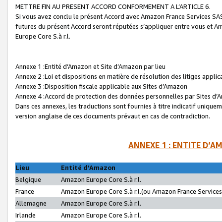
METTRE FIN AU PRESENT ACCORD CONFORMEMENT A L’ARTICLE 6.
Si vous avez conclu le présent Accord avec Amazon France Services SAS 
futures du présent Accord seront réputées s’appliquer entre vous et 
Europe Core S.à r.l.
Annexe 1 :Entité d’Amazon et Site d’Amazon par lieu
Annexe 2 :Loi et dispositions en matière de résolution des litiges appli
Annexe 3 :Disposition fiscale applicable aux Sites d’Amazon
Annexe 4 :Accord de protection des données personnelles par Sites d
Dans ces annexes, les traductions sont fournies à titre indicatif uniquem
version anglaise de ces documents prévaut en cas de contradiction.
ANNEXE 1 : ENTITE D’A
Lieu
Entité d’Amazon
Belgique
Amazon Europe Core S.à r.l.
France
Amazon Europe Core S.à r.l.(ou Amazon France Services 
Allemagne
Amazon Europe Core S.à r.l.
Irlande
Amazon Europe Core S.à r.l.