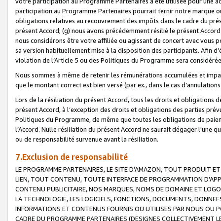
votre participation au Programme Partenaires a été utilisée pour une ac
participation au Programme Partenaires pourrait ternir notre marque ou
obligations relatives au recouvrement des impôts dans le cadre du prése
présent Accord; (g) nous avons précédemment résilié le présent Accord
nous considérons être votre affiliée ou agissant de concert avec vous 
sa version habituellement mise à la disposition des participants. Afin d’é
violation de l’Article 5 ou des Politiques du Programme sera considéré
Nous sommes à même de retenir les rémunérations accumulées et impayée
que le montant correct est bien versé (par ex., dans le cas d’annulations
Lors de la résiliation du présent Accord, tous les droits et obligations 
présent Accord, à l’exception des droits et obligations des parties prévus
Politiques du Programme, de même que toutes les obligations de paiement
l’Accord. Nulle résiliation du présent Accord ne saurait dégager l'une 
ou de responsabilité survenue avant la résiliation.
7.Exclusion de responsabilité
LE PROGRAMME PARTENAIRES, LE SITE D’AMAZON, TOUT PRODUIT ET 
LIEN, TOUT CONTENU, TOUTE INTERFACE DE PROGRAMMATION D'APP
CONTENU PUBLICITAIRE, NOS MARQUES, NOMS DE DOMAINE ET LOGOS
LA TECHNOLOGIE, LES LOGICIELS, FONCTIONS, DOCUMENTS, DONNEES
INFORMATIONS ET CONTENUS FOURNIS OU UTILISES PAR NOUS OU P
CADRE DU PROGRAMME PARTENAIRES (DESIGNES COLLECTIVEMENT LE