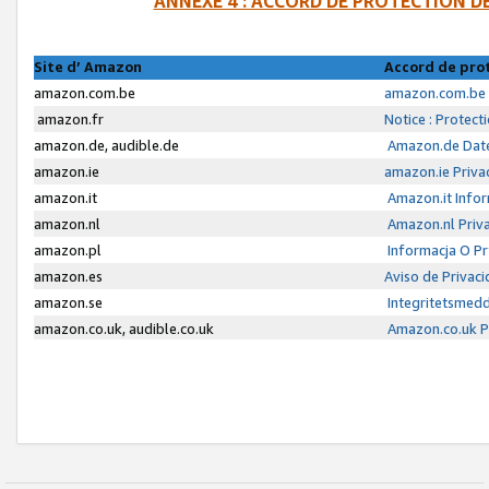
ANNEXE 4 : ACCORD DE PROTECTION 
Site d’ Amazon
Accord de pro
amazon.com.be
amazon.com.be 
amazon.fr
Notice : Protect
amazon.de, audible.de
Amazon.de Date
amazon.ie
amazon.ie Priva
amazon.it
Amazon.it Infor
amazon.nl
Amazon.nl Priva
amazon.pl
Informacja O P
amazon.es
Aviso de Privac
amazon.se
Integritetsmed
amazon.co.uk, audible.co.uk
Amazon.co.uk Pr