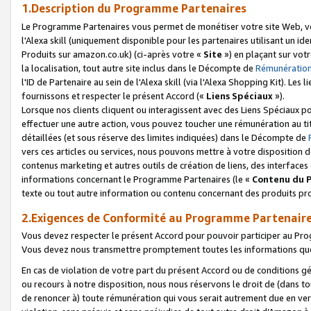
1.Description du Programme Partenaires
Le Programme Partenaires vous permet de monétiser votre site Web, vos 
l'Alexa skill (uniquement disponible pour les partenaires utilisant un 
Produits sur amazon.co.uk) (ci-après votre «
Site
») en plaçant sur votr
la localisation, tout autre site inclus dans le Décompte de
Rémunération
l'ID de Partenaire au sein de l'Alexa skill (via l'Alexa Shopping Kit). Le
fournissons et respecter le présent Accord («
Liens Spéciaux
»).
Lorsque nos clients cliquent ou interagissent avec des Liens Spéciaux p
effectuer une autre action, vous pouvez toucher une rémunération au ti
détaillées (et sous réserve des limites indiquées) dans le Décompte de
vers ces articles ou services, nous pouvons mettre à votre disposition d
contenus marketing et autres outils de création de liens, des interfaces
informations concernant le Programme Partenaires (le «
Contenu du 
texte ou tout autre information ou contenu concernant des produits prop
2.Exigences de Conformité au Programme Partenair
Vous devez respecter le présent Accord pour pouvoir participer au Pr
Vous devez nous transmettre promptement toutes les informations que
En cas de violation de votre part du présent Accord ou de conditions g
ou recours à notre disposition, nous nous réservons le droit de (dans 
de renoncer à) toute rémunération qui vous serait autrement due en ver