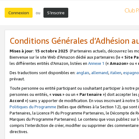
Connexion
S’inscrire
ou
Conditions Générales d’Adhésion 
Mises à jour
:
15 octobre 2025
(Partenaires actuels, découvrez les m
Bienvenue sur le site Web d’Amazon dédié aux partenaires (le «
Site P
les différentes entités d’Amazon, listées en
Annexe 1
(«
Amazon
» ou «
Des traductions sont disponibles en:
anglais
,
allemand
,
italien
,
espagno
prévaut.
Toute personne ou entité participant ou souhaitant participer à notre 
personnes ou entités, «
vous
» ou un «
Partenaire
») doit accepter le
Accord
») sans y apporter de modification. En vous inscrivant à notre Si
Politiques du Programme
(telles que définies à la Section 12), qui so
Partenaires, la Licence PI du Programme Partenaires, le Décompte de 
Marques du Programme Partenaires). Le contenu que vous publiez sur l
compris l'interdiction de créer, modifier ou supprimer des commentaires
directives.