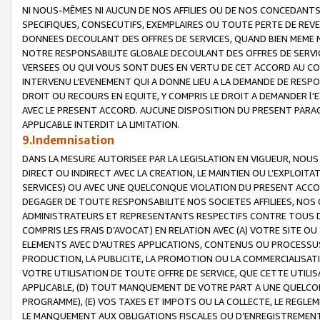
NI NOUS-MÊMES NI AUCUN DE NOS AFFILIES OU DE NOS CONCEDANT
SPECIFIQUES, CONSECUTIFS, EXEMPLAIRES OU TOUTE PERTE DE REVE
DONNEES DECOULANT DES OFFRES DE SERVICES, QUAND BIEN MEME N
NOTRE RESPONSABILITE GLOBALE DECOULANT DES OFFRES DE SERVI
VERSEES OU QUI VOUS SONT DUES EN VERTU DE CET ACCORD AU CO
INTERVENU L’EVENEMENT QUI A DONNE LIEU A LA DEMANDE DE RESP
DROIT OU RECOURS EN EQUITE, Y COMPRIS LE DROIT A DEMANDER l'
AVEC LE PRESENT ACCORD. AUCUNE DISPOSITION DU PRESENT PARAG
APPLICABLE INTERDIT LA LIMITATION.
9.Indemnisation
DANS LA MESURE AUTORISEE PAR LA LEGISLATION EN VIGUEUR, NO
DIRECT OU INDIRECT AVEC LA CREATION, LE MAINTIEN OU L’EXPLOIT
SERVICES) OU AVEC UNE QUELCONQUE VIOLATION DU PRESENT ACCO
DEGAGER DE TOUTE RESPONSABILITE NOS SOCIETES AFFILIEES, NOS 
ADMINISTRATEURS ET REPRESENTANTS RESPECTIFS CONTRE TOUS D
COMPRIS LES FRAIS D’AVOCAT) EN RELATION AVEC (A) VOTRE SITE O
ELEMENTS AVEC D’AUTRES APPLICATIONS, CONTENUS OU PROCESSUS, (
PRODUCTION, LA PUBLICITE, LA PROMOTION OU LA COMMERCIALISAT
VOTRE UTILISATION DE TOUTE OFFRE DE SERVICE, QUE CETTE UTILI
APPLICABLE, (D) TOUT MANQUEMENT DE VOTRE PART A UNE QUELCO
PROGRAMME), (E) VOS TAXES ET IMPOTS OU LA COLLECTE, LE REGLE
LE MANQUEMENT AUX OBLIGATIONS FISCALES OU D’ENREGISTREMENT 