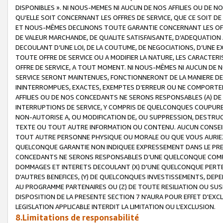
DISPONIBLES ». NI NOUS-MEMES NI AUCUN DE NOS AFFILIES OU D
QU’ELLE SOIT CONCERNANT LES OFFRES DE SERVICE, QUE CE SOIT DE
ET NOUS-MÊMES DECLINONS TOUTE GARANTIE CONCERNANT LES OFFRE
DE VALEUR MARCHANDE, DE QUALITE SATISFAISANTE, D’ADEQUATION
DECOULANT D’UNE LOI, DE LA COUTUME, DE NEGOCIATIONS, D’UNE
TOUTE OFFRE DE SERVICE OU A MODIFIER LA NATURE, LES CARACTERI
OFFRE DE SERVICE, A TOUT MOMENT. NI NOUS-MÊMES NI AUCUN DE 
SERVICE SERONT MAINTENUES, FONCTIONNERONT DE LA MANIERE DECR
ININTERROMPUES, EXACTES, EXEMPTES D’ERREUR OU NE COMPORT
AFFILIES OU DE NOS CONCEDANTS NE SERONS RESPONSABLES (A) DE
INTERRUPTIONS DE SERVICE, Y COMPRIS DE QUELCONQUES COUPURE
NON-AUTORISE A, OU MODIFICATION DE, OU SUPPRESSION, DESTRUC
TEXTE OU TOUT AUTRE INFORMATION OU CONTENU. AUCUN CONSEIL 
TOUT AUTRE PERSONNE PHYSIQUE OU MORALE OU QUE VOUS AURIEZ 
QUELCONQUE GARANTIE NON INDIQUEE EXPRESSEMENT DANS LE PRES
CONCEDANTS NE SERONS RESPONSABLES D’UNE QUELCONQUE COM
DOMMAGES ET INTERETS DECOULANT (X) D'UNE QUELCONQUE PERTE D
D'AUTRES BENEFICES, (Y) DE QUELCONQUES INVESTISSEMENTS, DEP
AU PROGRAMME PARTENAIRES OU (Z) DE TOUTE RESILIATION OU SU
DISPOSITION DE LA PRESENTE SECTION 7 N'AURA POUR EFFET D'EXC
LEGISLATION APPLICABLE INTERDIT LA LIMITATION OU L’EXCLUSION.
8.Limitations de responsabilité