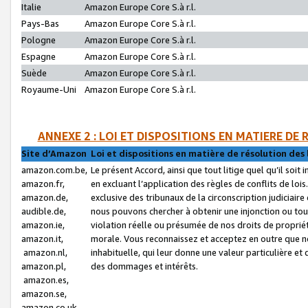
Italie
Amazon Europe Core S.à r.l.
Pays-Bas
Amazon Europe Core S.à r.l.
Pologne
Amazon Europe Core S.à r.l.
Espagne
Amazon Europe Core S.à r.l.
Suède
Amazon Europe Core S.à r.l.
Royaume-Uni
Amazon Europe Core S.à r.l.
ANNEXE 2 : LOI ET DISPOSITIONS EN MATIERE DE
Site d’Amazon
Loi et dispositions en matière de résolution des 
amazon.com.be,
Le présent Accord, ainsi que tout litige quel qu’il soi
amazon.fr,
en excluant l’application des règles de conflits de l
amazon.de,
exclusive des tribunaux de la circonscription judiciai
audible.de,
nous pouvons chercher à obtenir une injonction ou tou
amazon.ie,
violation réelle ou présumée de nos droits de proprié
amazon.it,
morale. Vous reconnaissez et acceptez en outre que n
amazon.nl,
inhabituelle, qui leur donne une valeur particulière 
amazon.pl,
des dommages et intérêts.
amazon.es,
amazon.se,
amazon.co.uk,