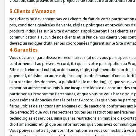
violation, sans préavis et sans préjudice de tout autre droit d’Amazo
3.Clients d’Amazon
Nos clients ne deviennent pas vos clients du fait de votre participati
prix, conditions générales de vente, règles, politiques et procédures d’u
produits indiquées sur le Site d’Amazon s’appliqueront à ces clients et
communication à aucun de nos clients et, si l’un de nos clients vous co
devrez lui indiquer d’utiliser les coordonnées figurant sur le Site d’Ama
4.Garanties
Vous déclarez, garantissez et reconnaissez (a) que vous participerez a
conformément au présent Accord, (b) que ni votre participation au Prog
Site n’enfreindront nul loi, ordonnance, règle, réglementation, ordre, li
jugement, décision ou autre exigence applicable émanant d’une autori
la protection des données, la publicité et le marketing), (c) que vous 
mineur ou autrement soumis à une incapacité légale de conclure des con
participer au Programme Partenaires, et que vous ne vous basez pour pr
expressément énoncées dans le présent Accord, (e) que vous ne particip
faites l’objet de sanctions américaines ou de sanctions conformes aux 
de Service; (f) que vous respecterez toutes les restrictions américaines
technologies et services, ainsi que les restrictions en matière d’exporta
droit américain; et (g) que les informations que vous avez communiqué
Vous pouvez mettre à jour vos informations en vous connectant à votre