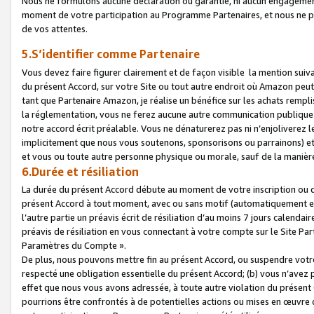
Nous ne formulons aucune déclaration ou garantie, ni aucun engagemen
moment de votre participation au Programme Partenaires, et nous ne p
de vos attentes.
5.S’identifier comme Partenaire
Vous devez faire figurer clairement et de façon visible la mention sui
du présent Accord, sur votre Site ou tout autre endroit où Amazon peut vo
tant que Partenaire Amazon, je réalise un bénéfice sur les achats remplis
la réglementation, vous ne ferez aucune autre communication publique
notre accord écrit préalable. Vous ne dénaturerez pas ni n’enjoliverez 
implicitement que nous vous soutenons, sponsorisons ou parrainons) et v
et vous ou toute autre personne physique ou morale, sauf de la manièr
6.Durée et résiliation
La durée du présent Accord débute au moment de votre inscription ou de
présent Accord à tout moment, avec ou sans motif (automatiquement et sa
l’autre partie un préavis écrit de résiliation d’au moins 7 jours calenda
préavis de résiliation en vous connectant à votre compte sur le Site Par
Paramètres du Compte ».
De plus, nous pouvons mettre fin au présent Accord, ou suspendre votre 
respecté une obligation essentielle du présent Accord; (b) vous n’avez p
effet que nous vous avons adressée, à toute autre violation du présen
pourrions être confrontés à de potentielles actions ou mises en œuvre 