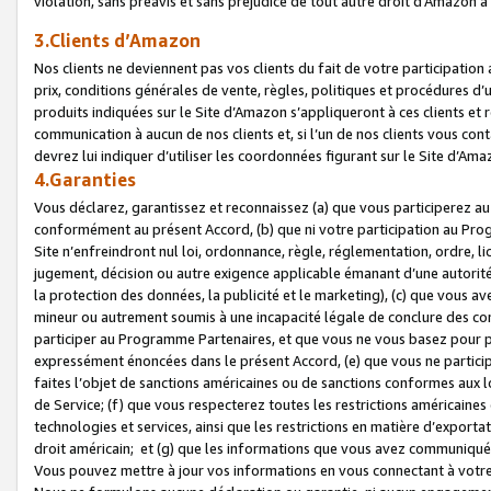
violation, sans préavis et sans préjudice de tout autre droit d’Amazo
3.Clients d’Amazon
Nos clients ne deviennent pas vos clients du fait de votre participati
prix, conditions générales de vente, règles, politiques et procédures d’u
produits indiquées sur le Site d’Amazon s’appliqueront à ces clients et
communication à aucun de nos clients et, si l’un de nos clients vous co
devrez lui indiquer d’utiliser les coordonnées figurant sur le Site d’Ama
4.Garanties
Vous déclarez, garantissez et reconnaissez (a) que vous participerez a
conformément au présent Accord, (b) que ni votre participation au Prog
Site n’enfreindront nul loi, ordonnance, règle, réglementation, ordre, li
jugement, décision ou autre exigence applicable émanant d’une autori
la protection des données, la publicité et le marketing), (c) que vous 
mineur ou autrement soumis à une incapacité légale de conclure des con
participer au Programme Partenaires, et que vous ne vous basez pour pr
expressément énoncées dans le présent Accord, (e) que vous ne particip
faites l’objet de sanctions américaines ou de sanctions conformes aux 
de Service; (f) que vous respecterez toutes les restrictions américaines
technologies et services, ainsi que les restrictions en matière d’exporta
droit américain; et (g) que les informations que vous avez communiqué
Vous pouvez mettre à jour vos informations en vous connectant à votre