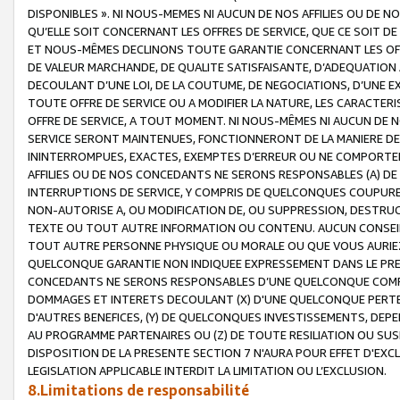
DISPONIBLES ». NI NOUS-MEMES NI AUCUN DE NOS AFFILIES OU D
QU’ELLE SOIT CONCERNANT LES OFFRES DE SERVICE, QUE CE SOIT DE
ET NOUS-MÊMES DECLINONS TOUTE GARANTIE CONCERNANT LES OFFRE
DE VALEUR MARCHANDE, DE QUALITE SATISFAISANTE, D’ADEQUATION
DECOULANT D’UNE LOI, DE LA COUTUME, DE NEGOCIATIONS, D’UNE
TOUTE OFFRE DE SERVICE OU A MODIFIER LA NATURE, LES CARACTERI
OFFRE DE SERVICE, A TOUT MOMENT. NI NOUS-MÊMES NI AUCUN DE 
SERVICE SERONT MAINTENUES, FONCTIONNERONT DE LA MANIERE DECR
ININTERROMPUES, EXACTES, EXEMPTES D’ERREUR OU NE COMPORT
AFFILIES OU DE NOS CONCEDANTS NE SERONS RESPONSABLES (A) DE
INTERRUPTIONS DE SERVICE, Y COMPRIS DE QUELCONQUES COUPURE
NON-AUTORISE A, OU MODIFICATION DE, OU SUPPRESSION, DESTRUC
TEXTE OU TOUT AUTRE INFORMATION OU CONTENU. AUCUN CONSEIL 
TOUT AUTRE PERSONNE PHYSIQUE OU MORALE OU QUE VOUS AURIEZ 
QUELCONQUE GARANTIE NON INDIQUEE EXPRESSEMENT DANS LE PRES
CONCEDANTS NE SERONS RESPONSABLES D’UNE QUELCONQUE COM
DOMMAGES ET INTERETS DECOULANT (X) D'UNE QUELCONQUE PERTE D
D'AUTRES BENEFICES, (Y) DE QUELCONQUES INVESTISSEMENTS, DEP
AU PROGRAMME PARTENAIRES OU (Z) DE TOUTE RESILIATION OU SU
DISPOSITION DE LA PRESENTE SECTION 7 N'AURA POUR EFFET D'EXC
LEGISLATION APPLICABLE INTERDIT LA LIMITATION OU L’EXCLUSION.
8.Limitations de responsabilité