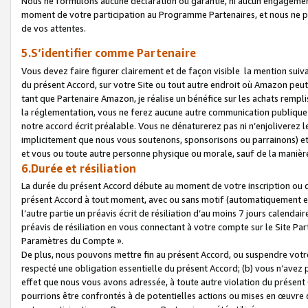
Nous ne formulons aucune déclaration ou garantie, ni aucun engagemen
moment de votre participation au Programme Partenaires, et nous ne p
de vos attentes.
5.S’identifier comme Partenaire
Vous devez faire figurer clairement et de façon visible la mention sui
du présent Accord, sur votre Site ou tout autre endroit où Amazon peut vo
tant que Partenaire Amazon, je réalise un bénéfice sur les achats remplis
la réglementation, vous ne ferez aucune autre communication publique
notre accord écrit préalable. Vous ne dénaturerez pas ni n’enjoliverez 
implicitement que nous vous soutenons, sponsorisons ou parrainons) et v
et vous ou toute autre personne physique ou morale, sauf de la manièr
6.Durée et résiliation
La durée du présent Accord débute au moment de votre inscription ou de
présent Accord à tout moment, avec ou sans motif (automatiquement et sa
l’autre partie un préavis écrit de résiliation d’au moins 7 jours calenda
préavis de résiliation en vous connectant à votre compte sur le Site Par
Paramètres du Compte ».
De plus, nous pouvons mettre fin au présent Accord, ou suspendre votre 
respecté une obligation essentielle du présent Accord; (b) vous n’avez p
effet que nous vous avons adressée, à toute autre violation du présen
pourrions être confrontés à de potentielles actions ou mises en œuvre 