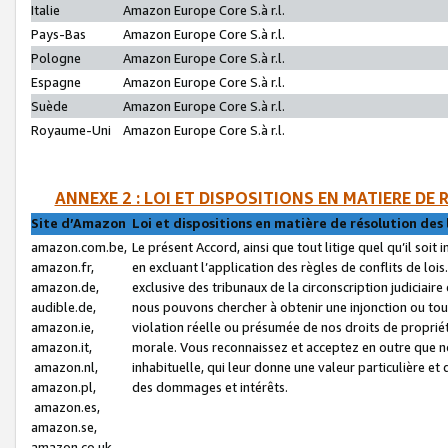
Italie
Amazon Europe Core S.à r.l.
Pays-Bas
Amazon Europe Core S.à r.l.
Pologne
Amazon Europe Core S.à r.l.
Espagne
Amazon Europe Core S.à r.l.
Suède
Amazon Europe Core S.à r.l.
Royaume-Uni
Amazon Europe Core S.à r.l.
ANNEXE 2 : LOI ET DISPOSITIONS EN MATIERE DE
Site d’Amazon
Loi et dispositions en matière de résolution des 
amazon.com.be,
Le présent Accord, ainsi que tout litige quel qu’il soi
amazon.fr,
en excluant l’application des règles de conflits de l
amazon.de,
exclusive des tribunaux de la circonscription judiciai
audible.de,
nous pouvons chercher à obtenir une injonction ou tou
amazon.ie,
violation réelle ou présumée de nos droits de proprié
amazon.it,
morale. Vous reconnaissez et acceptez en outre que n
amazon.nl,
inhabituelle, qui leur donne une valeur particulière 
amazon.pl,
des dommages et intérêts.
amazon.es,
amazon.se,
amazon.co.uk,