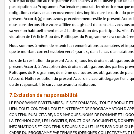
votre participation au Programme Partenaires a été utilisée pour une ac
participation au Programme Partenaires pourrait ternir notre marque ou
obligations relatives au recouvrement des impôts dans le cadre du prése
présent Accord; (g) nous avons précédemment résilié le présent Accord
nous considérons être votre affiliée ou agissant de concert avec vous 
sa version habituellement mise à la disposition des participants. Afin d’é
violation de l’Article 5 ou des Politiques du Programme sera considéré
Nous sommes à même de retenir les rémunérations accumulées et impayée
que le montant correct est bien versé (par ex., dans le cas d’annulations
Lors de la résiliation du présent Accord, tous les droits et obligations 
présent Accord, à l’exception des droits et obligations des parties prévus
Politiques du Programme, de même que toutes les obligations de paiement
l’Accord. Nulle résiliation du présent Accord ne saurait dégager l'une 
ou de responsabilité survenue avant la résiliation.
7.Exclusion de responsabilité
LE PROGRAMME PARTENAIRES, LE SITE D’AMAZON, TOUT PRODUIT ET 
LIEN, TOUT CONTENU, TOUTE INTERFACE DE PROGRAMMATION D'APP
CONTENU PUBLICITAIRE, NOS MARQUES, NOMS DE DOMAINE ET LOGOS
LA TECHNOLOGIE, LES LOGICIELS, FONCTIONS, DOCUMENTS, DONNEES
INFORMATIONS ET CONTENUS FOURNIS OU UTILISES PAR NOUS OU P
CADRE DU PROGRAMME PARTENAIRES (DESIGNES COLLECTIVEMENT LE