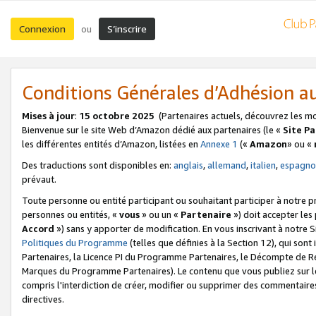
Connexion
S’inscrire
ou
Conditions Générales d’Adhésion 
Mises à jour
:
15 octobre 2025
(Partenaires actuels, découvrez les m
Bienvenue sur le site Web d’Amazon dédié aux partenaires (le «
Site P
les différentes entités d’Amazon, listées en
Annexe 1
(«
Amazon
» ou «
Des traductions sont disponibles en:
anglais
,
allemand
,
italien
,
espagno
prévaut.
Toute personne ou entité participant ou souhaitant participer à notre 
personnes ou entités, «
vous
» ou un «
Partenaire
») doit accepter le
Accord
») sans y apporter de modification. En vous inscrivant à notre Si
Politiques du Programme
(telles que définies à la Section 12), qui so
Partenaires, la Licence PI du Programme Partenaires, le Décompte de 
Marques du Programme Partenaires). Le contenu que vous publiez sur l
compris l'interdiction de créer, modifier ou supprimer des commentaires
directives.