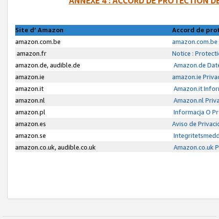
ANNEXE 4 : ACCORD DE PROTECTION 
Site d’ Amazon
Accord de pro
amazon.com.be
amazon.com.be 
amazon.fr
Notice : Protect
amazon.de, audible.de
Amazon.de Date
amazon.ie
amazon.ie Priva
amazon.it
Amazon.it Infor
amazon.nl
Amazon.nl Priva
amazon.pl
Informacja O P
amazon.es
Aviso de Privac
amazon.se
Integritetsmed
amazon.co.uk, audible.co.uk
Amazon.co.uk Pr