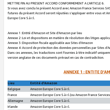
METTRE FIN AU PRESENT ACCORD CONFORMEMENT A L’ARTICLE 6.
Si vous avez conclu le présent Accord avec Amazon France Services SAS 
futures du présent Accord seront réputées s’appliquer entre vous et 
Europe Core S.à r.l.
Annexe 1 :Entité d’Amazon et Site d’Amazon par lieu
Annexe 2 :Loi et dispositions en matière de résolution des litiges appli
Annexe 3 :Disposition fiscale applicable aux Sites d’Amazon
Annexe 4 :Accord de protection des données personnelles par Sites d
Dans ces annexes, les traductions sont fournies à titre indicatif uniquem
version anglaise de ces documents prévaut en cas de contradiction.
ANNEXE 1 : ENTITE D’A
Lieu
Entité d’Amazon
Belgique
Amazon Europe Core S.à r.l.
France
Amazon Europe Core S.à r.l.(ou Amazon France Services 
Allemagne
Amazon Europe Core S.à r.l.
Irlande
Amazon Europe Core S.à r.l.