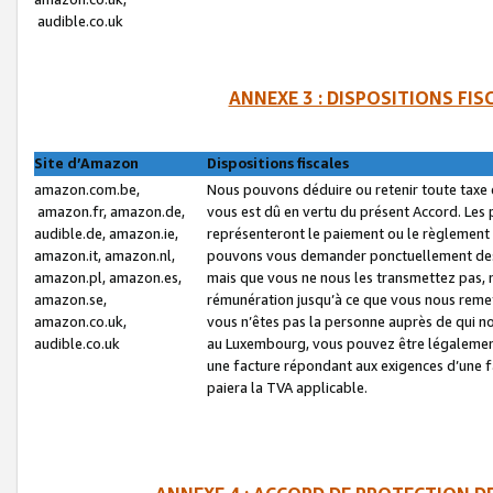
audible.co.uk
ANNEXE 3 : DISPOSITIONS FI
Site d’Amazon
Dispositions fiscales
amazon.com.be,
Nous pouvons déduire ou retenir toute taxe 
amazon.fr, amazon.de,
vous est dû en vertu du présent Accord. Les 
audible.de, amazon.ie,
représenteront le paiement ou le règlement 
amazon.it, amazon.nl,
pouvons vous demander ponctuellement des r
amazon.pl, amazon.es,
mais que vous ne nous les transmettez pas, n
amazon.se,
rémunération jusqu’à ce que vous nous reme
amazon.co.uk,
vous n’êtes pas la personne auprès de qui no
audible.co.uk
au Luxembourg, vous pouvez être légalement 
une facture répondant aux exigences d’une 
paiera la TVA applicable.