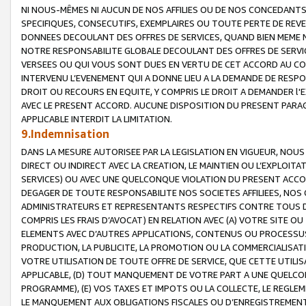
NI NOUS-MÊMES NI AUCUN DE NOS AFFILIES OU DE NOS CONCEDANT
SPECIFIQUES, CONSECUTIFS, EXEMPLAIRES OU TOUTE PERTE DE REVE
DONNEES DECOULANT DES OFFRES DE SERVICES, QUAND BIEN MEME N
NOTRE RESPONSABILITE GLOBALE DECOULANT DES OFFRES DE SERVI
VERSEES OU QUI VOUS SONT DUES EN VERTU DE CET ACCORD AU CO
INTERVENU L’EVENEMENT QUI A DONNE LIEU A LA DEMANDE DE RESP
DROIT OU RECOURS EN EQUITE, Y COMPRIS LE DROIT A DEMANDER l'
AVEC LE PRESENT ACCORD. AUCUNE DISPOSITION DU PRESENT PARAG
APPLICABLE INTERDIT LA LIMITATION.
9.Indemnisation
DANS LA MESURE AUTORISEE PAR LA LEGISLATION EN VIGUEUR, NO
DIRECT OU INDIRECT AVEC LA CREATION, LE MAINTIEN OU L’EXPLOIT
SERVICES) OU AVEC UNE QUELCONQUE VIOLATION DU PRESENT ACCO
DEGAGER DE TOUTE RESPONSABILITE NOS SOCIETES AFFILIEES, NOS 
ADMINISTRATEURS ET REPRESENTANTS RESPECTIFS CONTRE TOUS D
COMPRIS LES FRAIS D’AVOCAT) EN RELATION AVEC (A) VOTRE SITE O
ELEMENTS AVEC D’AUTRES APPLICATIONS, CONTENUS OU PROCESSUS, (
PRODUCTION, LA PUBLICITE, LA PROMOTION OU LA COMMERCIALISAT
VOTRE UTILISATION DE TOUTE OFFRE DE SERVICE, QUE CETTE UTILI
APPLICABLE, (D) TOUT MANQUEMENT DE VOTRE PART A UNE QUELCO
PROGRAMME), (E) VOS TAXES ET IMPOTS OU LA COLLECTE, LE REGLE
LE MANQUEMENT AUX OBLIGATIONS FISCALES OU D’ENREGISTREMENT 