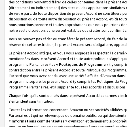
des conditions pouvant différer de celles contenues dans le présent Ac
(directement ou indirectement) des sites ou des applications similaires o
de votre part, de toute disposition du présent Accord ne constituera pa
disposition ou de toute autre disposition du présent Accord, et (d) tou
nous pourrions prendre et toutes approbations que nous pourrions donn
notre seule discrétion, et ne seront valables que si elles sont confirmée
Vous ne pouvez pas céder ou transférer le présent Accord, du fait de la 
réserve de cette restriction, le présent Accord sera obligatoire, opposab
Le présent Accord intègre, et vous vous engagez à respecter, la dernière 
mentionnées dans le présent Accord et toute autre politique s’appliqua
programme Partenaires (les «
Politiques du Programme
»), y compri
contradiction entre le présent Accord et toute Politique du Programme, 
l’accord que vous avez conclu avec une société affiliée d’Amazon dans 
programme séparé. Le présent Accord (y compris les Politiques du Progr
Programme Partenaires, et il supplante tous les accords et discussions 
Chaque fois qu’ils sont utilisés dans le présent Accord, les termes « in
s'entendent sans limitation.
Toutes les informations concernant Amazon ou ses sociétés affiliées 
Partenaires et qui ne relèvent pas du domaine public, ou qui devraient
«
Informations confidentielles
» d’Amazon et demeurent la propriété 
mesure où leur utilisation est raisonnablement nécessaire pour l'appli