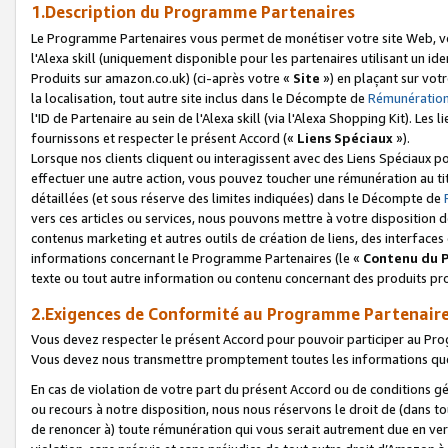
1.Description du Programme Partenaires
Le Programme Partenaires vous permet de monétiser votre site Web, vos 
l'Alexa skill (uniquement disponible pour les partenaires utilisant un 
Produits sur amazon.co.uk) (ci-après votre «
Site
») en plaçant sur votr
la localisation, tout autre site inclus dans le Décompte de
Rémunération
l'ID de Partenaire au sein de l'Alexa skill (via l'Alexa Shopping Kit). Le
fournissons et respecter le présent Accord («
Liens Spéciaux
»).
Lorsque nos clients cliquent ou interagissent avec des Liens Spéciaux p
effectuer une autre action, vous pouvez toucher une rémunération au ti
détaillées (et sous réserve des limites indiquées) dans le Décompte de
vers ces articles ou services, nous pouvons mettre à votre disposition d
contenus marketing et autres outils de création de liens, des interfaces
informations concernant le Programme Partenaires (le «
Contenu du 
texte ou tout autre information ou contenu concernant des produits prop
2.Exigences de Conformité au Programme Partenair
Vous devez respecter le présent Accord pour pouvoir participer au Pr
Vous devez nous transmettre promptement toutes les informations que
En cas de violation de votre part du présent Accord ou de conditions g
ou recours à notre disposition, nous nous réservons le droit de (dans 
de renoncer à) toute rémunération qui vous serait autrement due en ver