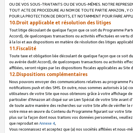
OU DE VOS SOUS-TRAITANTS OU DE VOUS-MÊMES. NOTRE REPRES
TOUT ACTE DE PROCEDURE AU NOM DE TOUTE PARTIE AMAZON , Y CO
POUR LA PROTECTION DE DROITS, ET NOTAMMENT POUR FAIRE APPL
10.Droit applicable et résolution des litiges
Tout litige découlant de quelque façon que ce soit du Programme Parte
Accord), de quelconques transactions ou activités effectuées en vertu d
à la loi et aux dispositions en matière de résolution des litiges applic
11.Fiscalité
Toute taxe et obligation liée découlant de quelque façon que ce soit 
ou avérée dudit Accord), de quelconques transactions ou activités effe
affiliées, seront régies par les dispositions fiscales applicables au Si
12.Dispositions complémentaires
Nous pouvons envoyer des communications relatives au programme Parten
notifications push et des SMS. En outre, nous sommes autorisés à (a) cont
utilisateurs de votre Site que nous obtenons grâce à votre affichage de
particulier d'Amazon ait cliqué sur un Lien Spécial de votre Site avant d
de toute autre manière des recherches sur votre Site afin de vérifier le re
votre mise en œuvre du Contenu du Programme figurant sur votre Site à
plus sur la façon dont nous traitons vos données personnelles, veuille
que reproduit en
Annexe 4
,
Vous reconnaissez et acceptez que (a) nos sociétés affiliées et nous-m