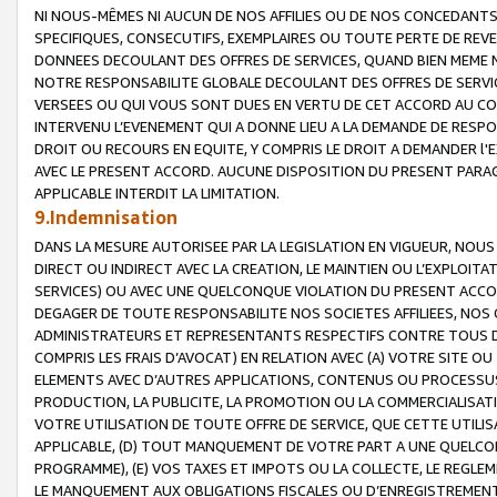
NI NOUS-MÊMES NI AUCUN DE NOS AFFILIES OU DE NOS CONCEDANT
SPECIFIQUES, CONSECUTIFS, EXEMPLAIRES OU TOUTE PERTE DE REVE
DONNEES DECOULANT DES OFFRES DE SERVICES, QUAND BIEN MEME N
NOTRE RESPONSABILITE GLOBALE DECOULANT DES OFFRES DE SERVI
VERSEES OU QUI VOUS SONT DUES EN VERTU DE CET ACCORD AU CO
INTERVENU L’EVENEMENT QUI A DONNE LIEU A LA DEMANDE DE RESP
DROIT OU RECOURS EN EQUITE, Y COMPRIS LE DROIT A DEMANDER l'
AVEC LE PRESENT ACCORD. AUCUNE DISPOSITION DU PRESENT PARAG
APPLICABLE INTERDIT LA LIMITATION.
9.Indemnisation
DANS LA MESURE AUTORISEE PAR LA LEGISLATION EN VIGUEUR, NO
DIRECT OU INDIRECT AVEC LA CREATION, LE MAINTIEN OU L’EXPLOIT
SERVICES) OU AVEC UNE QUELCONQUE VIOLATION DU PRESENT ACCO
DEGAGER DE TOUTE RESPONSABILITE NOS SOCIETES AFFILIEES, NOS 
ADMINISTRATEURS ET REPRESENTANTS RESPECTIFS CONTRE TOUS D
COMPRIS LES FRAIS D’AVOCAT) EN RELATION AVEC (A) VOTRE SITE O
ELEMENTS AVEC D’AUTRES APPLICATIONS, CONTENUS OU PROCESSUS, (
PRODUCTION, LA PUBLICITE, LA PROMOTION OU LA COMMERCIALISAT
VOTRE UTILISATION DE TOUTE OFFRE DE SERVICE, QUE CETTE UTILI
APPLICABLE, (D) TOUT MANQUEMENT DE VOTRE PART A UNE QUELCO
PROGRAMME), (E) VOS TAXES ET IMPOTS OU LA COLLECTE, LE REGLE
LE MANQUEMENT AUX OBLIGATIONS FISCALES OU D’ENREGISTREMENT 