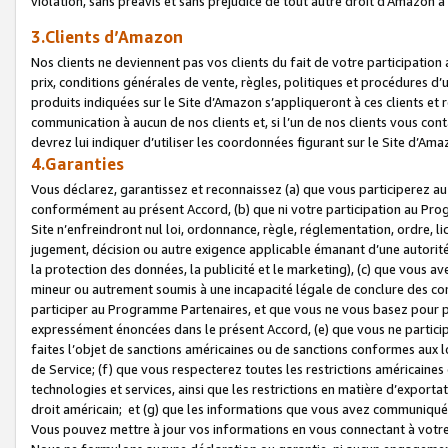
violation, sans préavis et sans préjudice de tout autre droit d’Amazo
3.Clients d’Amazon
Nos clients ne deviennent pas vos clients du fait de votre participati
prix, conditions générales de vente, règles, politiques et procédures d’u
produits indiquées sur le Site d’Amazon s’appliqueront à ces clients et
communication à aucun de nos clients et, si l’un de nos clients vous co
devrez lui indiquer d’utiliser les coordonnées figurant sur le Site d’Ama
4.Garanties
Vous déclarez, garantissez et reconnaissez (a) que vous participerez a
conformément au présent Accord, (b) que ni votre participation au Prog
Site n’enfreindront nul loi, ordonnance, règle, réglementation, ordre, li
jugement, décision ou autre exigence applicable émanant d’une autori
la protection des données, la publicité et le marketing), (c) que vous 
mineur ou autrement soumis à une incapacité légale de conclure des con
participer au Programme Partenaires, et que vous ne vous basez pour pr
expressément énoncées dans le présent Accord, (e) que vous ne particip
faites l’objet de sanctions américaines ou de sanctions conformes aux 
de Service; (f) que vous respecterez toutes les restrictions américaines
technologies et services, ainsi que les restrictions en matière d’exporta
droit américain; et (g) que les informations que vous avez communiqué
Vous pouvez mettre à jour vos informations en vous connectant à votre