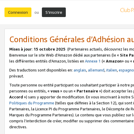
Connexion
S’inscrire
ou
Conditions Générales d’Adhésion 
Mises à jour
:
15 octobre 2025
(Partenaires actuels, découvrez les m
Bienvenue sur le site Web d’Amazon dédié aux partenaires (le «
Site P
les différentes entités d’Amazon, listées en
Annexe 1
(«
Amazon
» ou «
Des traductions sont disponibles en:
anglais
,
allemand
,
italien
,
espagno
prévaut.
Toute personne ou entité participant ou souhaitant participer à notre 
personnes ou entités, «
vous
» ou un «
Partenaire
») doit accepter le
Accord
») sans y apporter de modification. En vous inscrivant à notre Si
Politiques du Programme
(telles que définies à la Section 12), qui so
Partenaires, la Licence PI du Programme Partenaires, le Décompte de 
Marques du Programme Partenaires). Le contenu que vous publiez sur l
compris l'interdiction de créer, modifier ou supprimer des commentaires
directives.