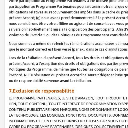
votre participation au Programme Partenaires a été utilisée pour une ac
participation au Programme Partenaires pourrait ternir notre marque ou
obligations relatives au recouvrement des impôts dans le cadre du prése
présent Accord; (g) nous avons précédemment résilié le présent Accord
nous considérons être votre affiliée ou agissant de concert avec vous 
sa version habituellement mise à la disposition des participants. Afin d’é
violation de l’Article 5 ou des Politiques du Programme sera considéré
Nous sommes à même de retenir les rémunérations accumulées et impayée
que le montant correct est bien versé (par ex., dans le cas d’annulations
Lors de la résiliation du présent Accord, tous les droits et obligations 
présent Accord, à l’exception des droits et obligations des parties prévus
Politiques du Programme, de même que toutes les obligations de paiement
l’Accord. Nulle résiliation du présent Accord ne saurait dégager l'une 
ou de responsabilité survenue avant la résiliation.
7.Exclusion de responsabilité
LE PROGRAMME PARTENAIRES, LE SITE D’AMAZON, TOUT PRODUIT ET 
LIEN, TOUT CONTENU, TOUTE INTERFACE DE PROGRAMMATION D'APP
CONTENU PUBLICITAIRE, NOS MARQUES, NOMS DE DOMAINE ET LOGOS
LA TECHNOLOGIE, LES LOGICIELS, FONCTIONS, DOCUMENTS, DONNEES
INFORMATIONS ET CONTENUS FOURNIS OU UTILISES PAR NOUS OU P
CADRE DU PROGRAMME PARTENAIRES (DESIGNES COLLECTIVEMENT LE