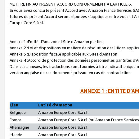
METTRE FIN AU PRESENT ACCORD CONFORMEMENT A L’ARTICLE 6.
Si vous avez conclu le présent Accord avec Amazon France Services SAS 
futures du présent Accord seront réputées s’appliquer entre vous et 
Europe Core S.à r.l.
Annexe 1 :Entité d’Amazon et Site d’Amazon par lieu
Annexe 2 :Loi et dispositions en matière de résolution des litiges appli
Annexe 3 :Disposition fiscale applicable aux Sites d’Amazon
Annexe 4 :Accord de protection des données personnelles par Sites d
Dans ces annexes, les traductions sont fournies à titre indicatif uniquem
version anglaise de ces documents prévaut en cas de contradiction.
ANNEXE 1 : ENTITE D’A
Lieu
Entité d’Amazon
Belgique
Amazon Europe Core S.à r.l.
France
Amazon Europe Core S.à r.l.(ou Amazon France Services 
Allemagne
Amazon Europe Core S.à r.l.
Irlande
Amazon Europe Core S.à r.l.