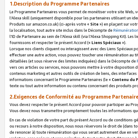
1.Description du Programme Partenaires
Le Programme Partenaires vous permet de monétiser votre site Web, vos 
l'Alexa skill (uniquement disponible pour les partenaires utilisant un 
Produits sur amazon.co.uk) (ci-après votre «
Site
») en plaçant sur votr
la localisation, tout autre site inclus dans le Décompte de
Rémunération
l'ID de Partenaire au sein de l'Alexa skill (via l'Alexa Shopping Kit). Le
fournissons et respecter le présent Accord («
Liens Spéciaux
»).
Lorsque nos clients cliquent ou interagissent avec des Liens Spéciaux p
effectuer une autre action, vous pouvez toucher une rémunération au ti
détaillées (et sous réserve des limites indiquées) dans le Décompte de
vers ces articles ou services, nous pouvons mettre à votre disposition d
contenus marketing et autres outils de création de liens, des interfaces
informations concernant le Programme Partenaires (le «
Contenu du 
texte ou tout autre information ou contenu concernant des produits prop
2.Exigences de Conformité au Programme Partenair
Vous devez respecter le présent Accord pour pouvoir participer au Pr
Vous devez nous transmettre promptement toutes les informations que
En cas de violation de votre part du présent Accord ou de conditions g
ou recours à notre disposition, nous nous réservons le droit de (dans 
de renoncer à) toute rémunération qui vous serait autrement due en ver