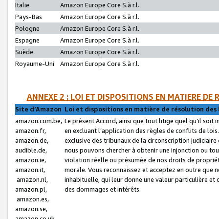
Italie
Amazon Europe Core S.à r.l.
Pays-Bas
Amazon Europe Core S.à r.l.
Pologne
Amazon Europe Core S.à r.l.
Espagne
Amazon Europe Core S.à r.l.
Suède
Amazon Europe Core S.à r.l.
Royaume-Uni
Amazon Europe Core S.à r.l.
ANNEXE 2 : LOI ET DISPOSITIONS EN MATIERE DE
Site d’Amazon
Loi et dispositions en matière de résolution des 
amazon.com.be,
Le présent Accord, ainsi que tout litige quel qu’il soi
amazon.fr,
en excluant l’application des règles de conflits de l
amazon.de,
exclusive des tribunaux de la circonscription judiciai
audible.de,
nous pouvons chercher à obtenir une injonction ou tou
amazon.ie,
violation réelle ou présumée de nos droits de proprié
amazon.it,
morale. Vous reconnaissez et acceptez en outre que n
amazon.nl,
inhabituelle, qui leur donne une valeur particulière 
amazon.pl,
des dommages et intérêts.
amazon.es,
amazon.se,
amazon.co.uk,