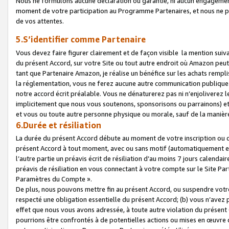
Nous ne formulons aucune déclaration ou garantie, ni aucun engagemen
moment de votre participation au Programme Partenaires, et nous ne p
de vos attentes.
5.S’identifier comme Partenaire
Vous devez faire figurer clairement et de façon visible la mention sui
du présent Accord, sur votre Site ou tout autre endroit où Amazon peut vo
tant que Partenaire Amazon, je réalise un bénéfice sur les achats remplis
la réglementation, vous ne ferez aucune autre communication publique
notre accord écrit préalable. Vous ne dénaturerez pas ni n’enjoliverez 
implicitement que nous vous soutenons, sponsorisons ou parrainons) et v
et vous ou toute autre personne physique ou morale, sauf de la manièr
6.Durée et résiliation
La durée du présent Accord débute au moment de votre inscription ou de
présent Accord à tout moment, avec ou sans motif (automatiquement et sa
l’autre partie un préavis écrit de résiliation d’au moins 7 jours calenda
préavis de résiliation en vous connectant à votre compte sur le Site Par
Paramètres du Compte ».
De plus, nous pouvons mettre fin au présent Accord, ou suspendre votre 
respecté une obligation essentielle du présent Accord; (b) vous n’avez p
effet que nous vous avons adressée, à toute autre violation du présen
pourrions être confrontés à de potentielles actions ou mises en œuvre 