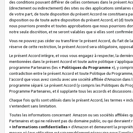
des conditions pouvant différer de celles contenues dans le présent Ac
(directement ou indirectement) des sites ou des applications similaires o
de votre part, de toute disposition du présent Accord ne constituera pa
disposition ou de toute autre disposition du présent Accord, et (d) tou
nous pourrions prendre et toutes approbations que nous pourrions donn
notre seule discrétion, et ne seront valables que si elles sont confirmée
Vous ne pouvez pas céder ou transférer le présent Accord, du fait de la 
réserve de cette restriction, le présent Accord sera obligatoire, opposab
Le présent Accord intègre, et vous vous engagez à respecter, la dernière 
mentionnées dans le présent Accord et toute autre politique s’appliqua
programme Partenaires (les «
Politiques du Programme
»), y compri
contradiction entre le présent Accord et toute Politique du Programme, 
l’accord que vous avez conclu avec une société affiliée d’Amazon dans 
programme séparé. Le présent Accord (y compris les Politiques du Progr
Programme Partenaires, et il supplante tous les accords et discussions 
Chaque fois qu’ils sont utilisés dans le présent Accord, les termes « in
s'entendent sans limitation.
Toutes les informations concernant Amazon ou ses sociétés affiliées 
Partenaires et qui ne relèvent pas du domaine public, ou qui devraient
«
Informations confidentielles
» d’Amazon et demeurent la propriété 
mesure où leur utilisation est raisonnablement nécessaire pour l'appli