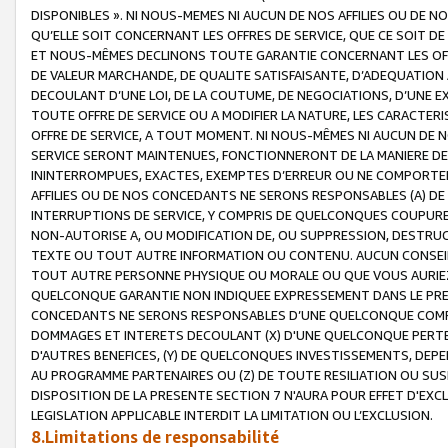
DISPONIBLES ». NI NOUS-MEMES NI AUCUN DE NOS AFFILIES OU D
QU’ELLE SOIT CONCERNANT LES OFFRES DE SERVICE, QUE CE SOIT DE
ET NOUS-MÊMES DECLINONS TOUTE GARANTIE CONCERNANT LES OFFRE
DE VALEUR MARCHANDE, DE QUALITE SATISFAISANTE, D’ADEQUATION
DECOULANT D’UNE LOI, DE LA COUTUME, DE NEGOCIATIONS, D’UNE
TOUTE OFFRE DE SERVICE OU A MODIFIER LA NATURE, LES CARACTERI
OFFRE DE SERVICE, A TOUT MOMENT. NI NOUS-MÊMES NI AUCUN DE 
SERVICE SERONT MAINTENUES, FONCTIONNERONT DE LA MANIERE DECR
ININTERROMPUES, EXACTES, EXEMPTES D’ERREUR OU NE COMPORT
AFFILIES OU DE NOS CONCEDANTS NE SERONS RESPONSABLES (A) DE
INTERRUPTIONS DE SERVICE, Y COMPRIS DE QUELCONQUES COUPURE
NON-AUTORISE A, OU MODIFICATION DE, OU SUPPRESSION, DESTRUC
TEXTE OU TOUT AUTRE INFORMATION OU CONTENU. AUCUN CONSEIL 
TOUT AUTRE PERSONNE PHYSIQUE OU MORALE OU QUE VOUS AURIEZ 
QUELCONQUE GARANTIE NON INDIQUEE EXPRESSEMENT DANS LE PRES
CONCEDANTS NE SERONS RESPONSABLES D’UNE QUELCONQUE COM
DOMMAGES ET INTERETS DECOULANT (X) D'UNE QUELCONQUE PERTE D
D'AUTRES BENEFICES, (Y) DE QUELCONQUES INVESTISSEMENTS, DEP
AU PROGRAMME PARTENAIRES OU (Z) DE TOUTE RESILIATION OU SU
DISPOSITION DE LA PRESENTE SECTION 7 N'AURA POUR EFFET D'EXC
LEGISLATION APPLICABLE INTERDIT LA LIMITATION OU L’EXCLUSION.
8.Limitations de responsabilité