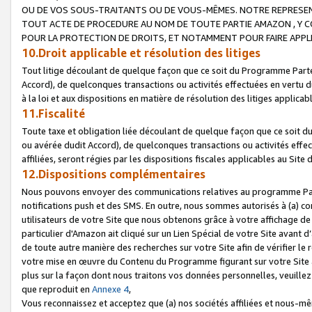
OU DE VOS SOUS-TRAITANTS OU DE VOUS-MÊMES. NOTRE REPRES
TOUT ACTE DE PROCEDURE AU NOM DE TOUTE PARTIE AMAZON , Y CO
POUR LA PROTECTION DE DROITS, ET NOTAMMENT POUR FAIRE APPL
10.Droit applicable et résolution des litiges
Tout litige découlant de quelque façon que ce soit du Programme Parte
Accord), de quelconques transactions ou activités effectuées en vertu d
à la loi et aux dispositions en matière de résolution des litiges applic
11.Fiscalité
Toute taxe et obligation liée découlant de quelque façon que ce soit 
ou avérée dudit Accord), de quelconques transactions ou activités effe
affiliées, seront régies par les dispositions fiscales applicables au Si
12.Dispositions complémentaires
Nous pouvons envoyer des communications relatives au programme Parten
notifications push et des SMS. En outre, nous sommes autorisés à (a) cont
utilisateurs de votre Site que nous obtenons grâce à votre affichage de
particulier d'Amazon ait cliqué sur un Lien Spécial de votre Site avant d
de toute autre manière des recherches sur votre Site afin de vérifier le re
votre mise en œuvre du Contenu du Programme figurant sur votre Site à
plus sur la façon dont nous traitons vos données personnelles, veuille
que reproduit en
Annexe 4
,
Vous reconnaissez et acceptez que (a) nos sociétés affiliées et nous-m