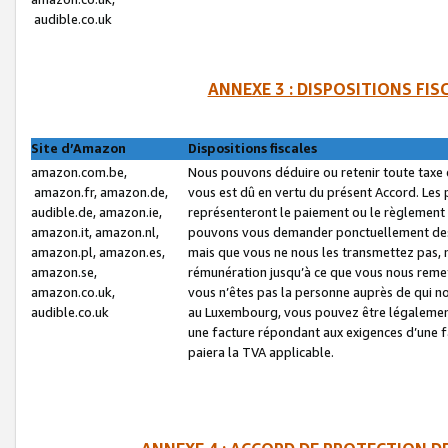
audible.co.uk
ANNEXE 3 : DISPOSITIONS FI
Site d’Amazon
Dispositions fiscales
amazon.com.be,
Nous pouvons déduire ou retenir toute taxe 
amazon.fr, amazon.de,
vous est dû en vertu du présent Accord. Les 
audible.de, amazon.ie,
représenteront le paiement ou le règlement 
amazon.it, amazon.nl,
pouvons vous demander ponctuellement des r
amazon.pl, amazon.es,
mais que vous ne nous les transmettez pas, n
amazon.se,
rémunération jusqu’à ce que vous nous reme
amazon.co.uk,
vous n’êtes pas la personne auprès de qui no
audible.co.uk
au Luxembourg, vous pouvez être légalement 
une facture répondant aux exigences d’une 
paiera la TVA applicable.