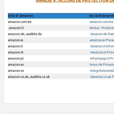
ANNEXE 4 : ACCORD DE PROTECTION 
Site d’ Amazon
Accord de pro
amazon.com.be
amazon.com.be 
amazon.fr
Notice : Protect
amazon.de, audible.de
Amazon.de Date
amazon.ie
amazon.ie Priva
amazon.it
Amazon.it Infor
amazon.nl
Amazon.nl Priva
amazon.pl
Informacja O P
amazon.es
Aviso de Privac
amazon.se
Integritetsmed
amazon.co.uk, audible.co.uk
Amazon.co.uk Pr