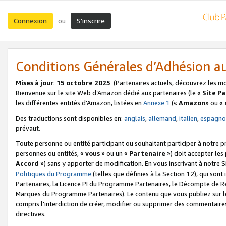
Connexion
S’inscrire
ou
Conditions Générales d’Adhésion 
Mises à jour
:
15 octobre 2025
(Partenaires actuels, découvrez les m
Bienvenue sur le site Web d’Amazon dédié aux partenaires (le «
Site P
les différentes entités d’Amazon, listées en
Annexe 1
(«
Amazon
» ou «
Des traductions sont disponibles en:
anglais
,
allemand
,
italien
,
espagno
prévaut.
Toute personne ou entité participant ou souhaitant participer à notre 
personnes ou entités, «
vous
» ou un «
Partenaire
») doit accepter le
Accord
») sans y apporter de modification. En vous inscrivant à notre Si
Politiques du Programme
(telles que définies à la Section 12), qui so
Partenaires, la Licence PI du Programme Partenaires, le Décompte de 
Marques du Programme Partenaires). Le contenu que vous publiez sur l
compris l'interdiction de créer, modifier ou supprimer des commentaires
directives.