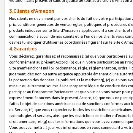
violation, sans préavis et sans préjudice de tout autre droit d’Amazo
3.Clients d’Amazon
Nos clients ne deviennent pas vos clients du fait de votre participati
prix, conditions générales de vente, règles, politiques et procédures d’u
produits indiquées sur le Site d’Amazon s’appliqueront à ces clients et
communication à aucun de nos clients et, si l’un de nos clients vous co
devrez lui indiquer d’utiliser les coordonnées figurant sur le Site d’Ama
4.Garanties
Vous déclarez, garantissez et reconnaissez (a) que vous participerez a
conformément au présent Accord, (b) que ni votre participation au Prog
Site n’enfreindront nul loi, ordonnance, règle, réglementation, ordre, li
jugement, décision ou autre exigence applicable émanant d’une autori
la protection des données, la publicité et le marketing), (c) que vous 
mineur ou autrement soumis à une incapacité légale de conclure des con
participer au Programme Partenaires, et que vous ne vous basez pour pr
expressément énoncées dans le présent Accord, (e) que vous ne particip
faites l’objet de sanctions américaines ou de sanctions conformes aux 
de Service; (f) que vous respecterez toutes les restrictions américaines
technologies et services, ainsi que les restrictions en matière d’exporta
droit américain; et (g) que les informations que vous avez communiqué
Vous pouvez mettre à jour vos informations en vous connectant à votre