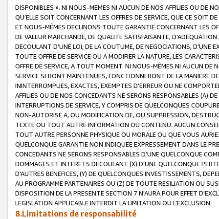
DISPONIBLES ». NI NOUS-MEMES NI AUCUN DE NOS AFFILIES OU D
QU’ELLE SOIT CONCERNANT LES OFFRES DE SERVICE, QUE CE SOIT DE
ET NOUS-MÊMES DECLINONS TOUTE GARANTIE CONCERNANT LES OFFRE
DE VALEUR MARCHANDE, DE QUALITE SATISFAISANTE, D’ADEQUATION
DECOULANT D’UNE LOI, DE LA COUTUME, DE NEGOCIATIONS, D’UNE
TOUTE OFFRE DE SERVICE OU A MODIFIER LA NATURE, LES CARACTERI
OFFRE DE SERVICE, A TOUT MOMENT. NI NOUS-MÊMES NI AUCUN DE 
SERVICE SERONT MAINTENUES, FONCTIONNERONT DE LA MANIERE DECR
ININTERROMPUES, EXACTES, EXEMPTES D’ERREUR OU NE COMPORT
AFFILIES OU DE NOS CONCEDANTS NE SERONS RESPONSABLES (A) DE
INTERRUPTIONS DE SERVICE, Y COMPRIS DE QUELCONQUES COUPURE
NON-AUTORISE A, OU MODIFICATION DE, OU SUPPRESSION, DESTRUC
TEXTE OU TOUT AUTRE INFORMATION OU CONTENU. AUCUN CONSEIL 
TOUT AUTRE PERSONNE PHYSIQUE OU MORALE OU QUE VOUS AURIEZ 
QUELCONQUE GARANTIE NON INDIQUEE EXPRESSEMENT DANS LE PRES
CONCEDANTS NE SERONS RESPONSABLES D’UNE QUELCONQUE COM
DOMMAGES ET INTERETS DECOULANT (X) D'UNE QUELCONQUE PERTE D
D'AUTRES BENEFICES, (Y) DE QUELCONQUES INVESTISSEMENTS, DEP
AU PROGRAMME PARTENAIRES OU (Z) DE TOUTE RESILIATION OU SU
DISPOSITION DE LA PRESENTE SECTION 7 N'AURA POUR EFFET D'EXC
LEGISLATION APPLICABLE INTERDIT LA LIMITATION OU L’EXCLUSION.
8.Limitations de responsabilité