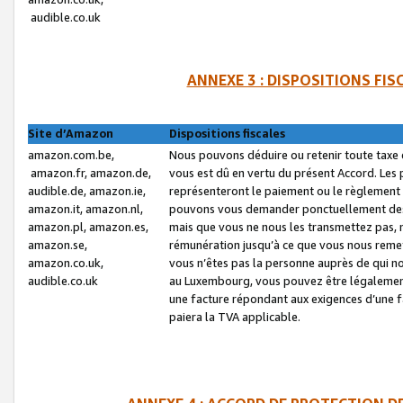
audible.co.uk
ANNEXE 3 : DISPOSITIONS FI
Site d’Amazon
Dispositions fiscales
amazon.com.be,
Nous pouvons déduire ou retenir toute taxe 
amazon.fr, amazon.de,
vous est dû en vertu du présent Accord. Les 
audible.de, amazon.ie,
représenteront le paiement ou le règlement 
amazon.it, amazon.nl,
pouvons vous demander ponctuellement des r
amazon.pl, amazon.es,
mais que vous ne nous les transmettez pas, n
amazon.se,
rémunération jusqu’à ce que vous nous reme
amazon.co.uk,
vous n’êtes pas la personne auprès de qui no
audible.co.uk
au Luxembourg, vous pouvez être légalement 
une facture répondant aux exigences d’une 
paiera la TVA applicable.