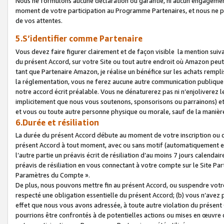
Nous ne formulons aucune déclaration ou garantie, ni aucun engagemen
moment de votre participation au Programme Partenaires, et nous ne p
de vos attentes.
5.S’identifier comme Partenaire
Vous devez faire figurer clairement et de façon visible la mention sui
du présent Accord, sur votre Site ou tout autre endroit où Amazon peut vo
tant que Partenaire Amazon, je réalise un bénéfice sur les achats remplis
la réglementation, vous ne ferez aucune autre communication publique
notre accord écrit préalable. Vous ne dénaturerez pas ni n’enjoliverez 
implicitement que nous vous soutenons, sponsorisons ou parrainons) et v
et vous ou toute autre personne physique ou morale, sauf de la manièr
6.Durée et résiliation
La durée du présent Accord débute au moment de votre inscription ou de
présent Accord à tout moment, avec ou sans motif (automatiquement et sa
l’autre partie un préavis écrit de résiliation d’au moins 7 jours calenda
préavis de résiliation en vous connectant à votre compte sur le Site Par
Paramètres du Compte ».
De plus, nous pouvons mettre fin au présent Accord, ou suspendre votre 
respecté une obligation essentielle du présent Accord; (b) vous n’avez p
effet que nous vous avons adressée, à toute autre violation du présen
pourrions être confrontés à de potentielles actions ou mises en œuvre 