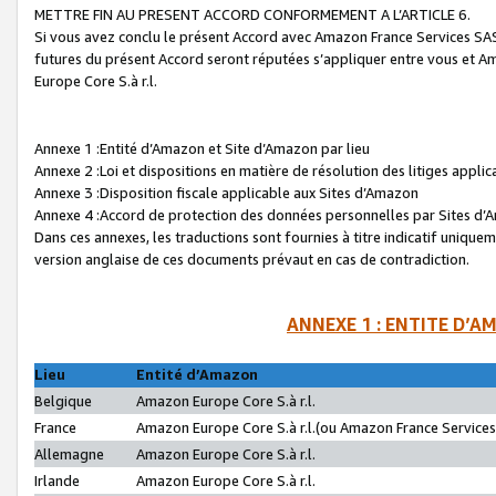
METTRE FIN AU PRESENT ACCORD CONFORMEMENT A L’ARTICLE 6.
Si vous avez conclu le présent Accord avec Amazon France Services SAS 
futures du présent Accord seront réputées s’appliquer entre vous et 
Europe Core S.à r.l.
Annexe 1 :Entité d’Amazon et Site d’Amazon par lieu
Annexe 2 :Loi et dispositions en matière de résolution des litiges appli
Annexe 3 :Disposition fiscale applicable aux Sites d’Amazon
Annexe 4 :Accord de protection des données personnelles par Sites d
Dans ces annexes, les traductions sont fournies à titre indicatif uniquem
version anglaise de ces documents prévaut en cas de contradiction.
ANNEXE 1 : ENTITE D’A
Lieu
Entité d’Amazon
Belgique
Amazon Europe Core S.à r.l.
France
Amazon Europe Core S.à r.l.(ou Amazon France Services 
Allemagne
Amazon Europe Core S.à r.l.
Irlande
Amazon Europe Core S.à r.l.