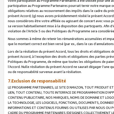
votre participation au Programme Partenaires a été utilisée pour une ac
participation au Programme Partenaires pourrait ternir notre marque ou
obligations relatives au recouvrement des impôts dans le cadre du prése
présent Accord; (g) nous avons précédemment résilié le présent Accord
nous considérons être votre affiliée ou agissant de concert avec vous 
sa version habituellement mise à la disposition des participants. Afin d’é
violation de l’Article 5 ou des Politiques du Programme sera considéré
Nous sommes à même de retenir les rémunérations accumulées et impayée
que le montant correct est bien versé (par ex., dans le cas d’annulations
Lors de la résiliation du présent Accord, tous les droits et obligations 
présent Accord, à l’exception des droits et obligations des parties prévus
Politiques du Programme, de même que toutes les obligations de paiement
l’Accord. Nulle résiliation du présent Accord ne saurait dégager l'une 
ou de responsabilité survenue avant la résiliation.
7.Exclusion de responsabilité
LE PROGRAMME PARTENAIRES, LE SITE D’AMAZON, TOUT PRODUIT ET 
LIEN, TOUT CONTENU, TOUTE INTERFACE DE PROGRAMMATION D'APP
CONTENU PUBLICITAIRE, NOS MARQUES, NOMS DE DOMAINE ET LOGOS
LA TECHNOLOGIE, LES LOGICIELS, FONCTIONS, DOCUMENTS, DONNEES
INFORMATIONS ET CONTENUS FOURNIS OU UTILISES PAR NOUS OU P
CADRE DU PROGRAMME PARTENAIRES (DESIGNES COLLECTIVEMENT LE