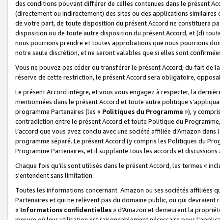
des conditions pouvant différer de celles contenues dans le présent Ac
(directement ou indirectement) des sites ou des applications similaires o
de votre part, de toute disposition du présent Accord ne constituera pa
disposition ou de toute autre disposition du présent Accord, et (d) tou
nous pourrions prendre et toutes approbations que nous pourrions donn
notre seule discrétion, et ne seront valables que si elles sont confirmée
Vous ne pouvez pas céder ou transférer le présent Accord, du fait de la 
réserve de cette restriction, le présent Accord sera obligatoire, opposab
Le présent Accord intègre, et vous vous engagez à respecter, la dernière 
mentionnées dans le présent Accord et toute autre politique s’appliqua
programme Partenaires (les «
Politiques du Programme
»), y compri
contradiction entre le présent Accord et toute Politique du Programme, 
l’accord que vous avez conclu avec une société affiliée d’Amazon dans 
programme séparé. Le présent Accord (y compris les Politiques du Progr
Programme Partenaires, et il supplante tous les accords et discussions 
Chaque fois qu’ils sont utilisés dans le présent Accord, les termes « in
s'entendent sans limitation.
Toutes les informations concernant Amazon ou ses sociétés affiliées 
Partenaires et qui ne relèvent pas du domaine public, ou qui devraient
«
Informations confidentielles
» d’Amazon et demeurent la propriété 
mesure où leur utilisation est raisonnablement nécessaire pour l'appli