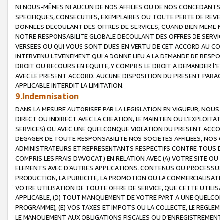
NI NOUS-MÊMES NI AUCUN DE NOS AFFILIES OU DE NOS CONCEDANT
SPECIFIQUES, CONSECUTIFS, EXEMPLAIRES OU TOUTE PERTE DE REVE
DONNEES DECOULANT DES OFFRES DE SERVICES, QUAND BIEN MEME N
NOTRE RESPONSABILITE GLOBALE DECOULANT DES OFFRES DE SERVI
VERSEES OU QUI VOUS SONT DUES EN VERTU DE CET ACCORD AU CO
INTERVENU L’EVENEMENT QUI A DONNE LIEU A LA DEMANDE DE RESP
DROIT OU RECOURS EN EQUITE, Y COMPRIS LE DROIT A DEMANDER l'
AVEC LE PRESENT ACCORD. AUCUNE DISPOSITION DU PRESENT PARAG
APPLICABLE INTERDIT LA LIMITATION.
9.Indemnisation
DANS LA MESURE AUTORISEE PAR LA LEGISLATION EN VIGUEUR, NO
DIRECT OU INDIRECT AVEC LA CREATION, LE MAINTIEN OU L’EXPLOIT
SERVICES) OU AVEC UNE QUELCONQUE VIOLATION DU PRESENT ACCO
DEGAGER DE TOUTE RESPONSABILITE NOS SOCIETES AFFILIEES, NOS 
ADMINISTRATEURS ET REPRESENTANTS RESPECTIFS CONTRE TOUS D
COMPRIS LES FRAIS D’AVOCAT) EN RELATION AVEC (A) VOTRE SITE O
ELEMENTS AVEC D’AUTRES APPLICATIONS, CONTENUS OU PROCESSUS, (
PRODUCTION, LA PUBLICITE, LA PROMOTION OU LA COMMERCIALISAT
VOTRE UTILISATION DE TOUTE OFFRE DE SERVICE, QUE CETTE UTILI
APPLICABLE, (D) TOUT MANQUEMENT DE VOTRE PART A UNE QUELCO
PROGRAMME), (E) VOS TAXES ET IMPOTS OU LA COLLECTE, LE REGLE
LE MANQUEMENT AUX OBLIGATIONS FISCALES OU D’ENREGISTREMENT 