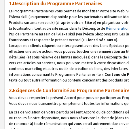
1.Description du Programme Partenaires
Le Programme Partenaires vous permet de monétiser votre site Web, vos 
l'Alexa skill (uniquement disponible pour les partenaires utilisant un 
Produits sur amazon.co.uk) (ci-après votre «
Site
») en plaçant sur votr
la localisation, tout autre site inclus dans le Décompte de
Rémunération
l'ID de Partenaire au sein de l'Alexa skill (via l'Alexa Shopping Kit). Le
fournissons et respecter le présent Accord («
Liens Spéciaux
»).
Lorsque nos clients cliquent ou interagissent avec des Liens Spéciaux p
effectuer une autre action, vous pouvez toucher une rémunération au ti
détaillées (et sous réserve des limites indiquées) dans le Décompte de
vers ces articles ou services, nous pouvons mettre à votre disposition d
contenus marketing et autres outils de création de liens, des interfaces
informations concernant le Programme Partenaires (le «
Contenu du 
texte ou tout autre information ou contenu concernant des produits prop
2.Exigences de Conformité au Programme Partenair
Vous devez respecter le présent Accord pour pouvoir participer au Pr
Vous devez nous transmettre promptement toutes les informations que
En cas de violation de votre part du présent Accord ou de conditions g
ou recours à notre disposition, nous nous réservons le droit de (dans 
de renoncer à) toute rémunération qui vous serait autrement due en ver