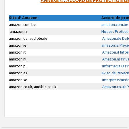
ANNEXE 4 : ACCORD DE PROTECTION 
Site d’ Amazon
Accord de pro
amazon.com.be
amazon.com.be 
amazon.fr
Notice : Protect
amazon.de, audible.de
Amazon.de Date
amazon.ie
amazon.ie Priva
amazon.it
Amazon.it Infor
amazon.nl
Amazon.nl Priva
amazon.pl
Informacja O P
amazon.es
Aviso de Privac
amazon.se
Integritetsmed
amazon.co.uk, audible.co.uk
Amazon.co.uk Pr