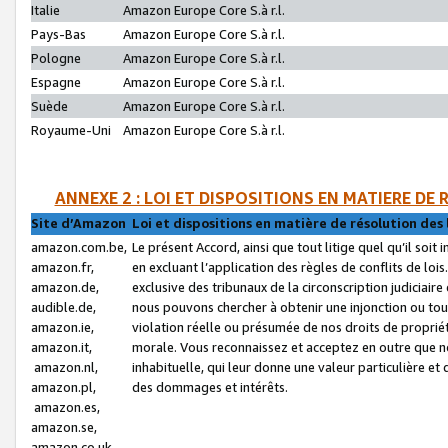
Italie
Amazon Europe Core S.à r.l.
Pays-Bas
Amazon Europe Core S.à r.l.
Pologne
Amazon Europe Core S.à r.l.
Espagne
Amazon Europe Core S.à r.l.
Suède
Amazon Europe Core S.à r.l.
Royaume-Uni
Amazon Europe Core S.à r.l.
ANNEXE 2 : LOI ET DISPOSITIONS EN MATIERE DE
Site d’Amazon
Loi et dispositions en matière de résolution des 
amazon.com.be,
Le présent Accord, ainsi que tout litige quel qu’il soi
amazon.fr,
en excluant l’application des règles de conflits de l
amazon.de,
exclusive des tribunaux de la circonscription judiciai
audible.de,
nous pouvons chercher à obtenir une injonction ou tou
amazon.ie,
violation réelle ou présumée de nos droits de proprié
amazon.it,
morale. Vous reconnaissez et acceptez en outre que n
amazon.nl,
inhabituelle, qui leur donne une valeur particulière 
amazon.pl,
des dommages et intérêts.
amazon.es,
amazon.se,
amazon.co.uk,