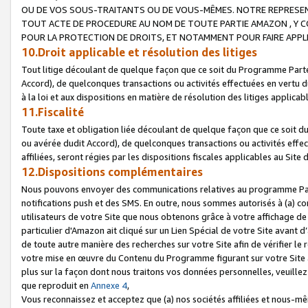
OU DE VOS SOUS-TRAITANTS OU DE VOUS-MÊMES. NOTRE REPRES
TOUT ACTE DE PROCEDURE AU NOM DE TOUTE PARTIE AMAZON , Y CO
POUR LA PROTECTION DE DROITS, ET NOTAMMENT POUR FAIRE APPL
10.Droit applicable et résolution des litiges
Tout litige découlant de quelque façon que ce soit du Programme Parte
Accord), de quelconques transactions ou activités effectuées en vertu d
à la loi et aux dispositions en matière de résolution des litiges applic
11.Fiscalité
Toute taxe et obligation liée découlant de quelque façon que ce soit 
ou avérée dudit Accord), de quelconques transactions ou activités effe
affiliées, seront régies par les dispositions fiscales applicables au Si
12.Dispositions complémentaires
Nous pouvons envoyer des communications relatives au programme Parten
notifications push et des SMS. En outre, nous sommes autorisés à (a) cont
utilisateurs de votre Site que nous obtenons grâce à votre affichage de
particulier d'Amazon ait cliqué sur un Lien Spécial de votre Site avant d
de toute autre manière des recherches sur votre Site afin de vérifier le re
votre mise en œuvre du Contenu du Programme figurant sur votre Site à
plus sur la façon dont nous traitons vos données personnelles, veuille
que reproduit en
Annexe 4
,
Vous reconnaissez et acceptez que (a) nos sociétés affiliées et nous-m