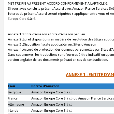
METTRE FIN AU PRESENT ACCORD CONFORMEMENT A L’ARTICLE 6.
Si vous avez conclu le présent Accord avec Amazon France Services SAS 
futures du présent Accord seront réputées s’appliquer entre vous et 
Europe Core S.à r.l.
Annexe 1 :Entité d’Amazon et Site d’Amazon par lieu
Annexe 2 :Loi et dispositions en matière de résolution des litiges appli
Annexe 3 :Disposition fiscale applicable aux Sites d’Amazon
Annexe 4 :Accord de protection des données personnelles par Sites d
Dans ces annexes, les traductions sont fournies à titre indicatif uniquem
version anglaise de ces documents prévaut en cas de contradiction.
ANNEXE 1 : ENTITE D’A
Lieu
Entité d’Amazon
Belgique
Amazon Europe Core S.à r.l.
France
Amazon Europe Core S.à r.l.(ou Amazon France Services 
Allemagne
Amazon Europe Core S.à r.l.
Irlande
Amazon Europe Core S.à r.l.