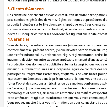
violation, sans préavis et sans préjudice de tout autre droit d’Amazo
3.Clients d’Amazon
Nos clients ne deviennent pas vos clients du fait de votre participati
prix, conditions générales de vente, règles, politiques et procédures d’u
produits indiquées sur le Site d’Amazon s’appliqueront à ces clients et
communication à aucun de nos clients et, si l’un de nos clients vous co
devrez lui indiquer d’utiliser les coordonnées figurant sur le Site d’Ama
4.Garanties
Vous déclarez, garantissez et reconnaissez (a) que vous participerez a
conformément au présent Accord, (b) que ni votre participation au Prog
Site n’enfreindront nul loi, ordonnance, règle, réglementation, ordre, li
jugement, décision ou autre exigence applicable émanant d’une autori
la protection des données, la publicité et le marketing), (c) que vous 
mineur ou autrement soumis à une incapacité légale de conclure des con
participer au Programme Partenaires, et que vous ne vous basez pour pr
expressément énoncées dans le présent Accord, (e) que vous ne particip
faites l’objet de sanctions américaines ou de sanctions conformes aux 
de Service; (f) que vous respecterez toutes les restrictions américaines
technologies et services, ainsi que les restrictions en matière d’exporta
droit américain; et (g) que les informations que vous avez communiqué
Vous pouvez mettre à jour vos informations en vous connectant à votre