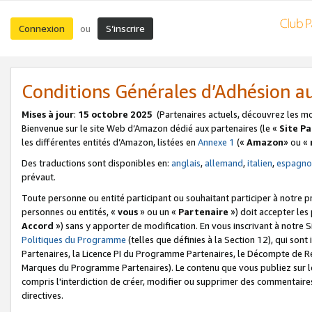
Connexion
S’inscrire
ou
Conditions Générales d’Adhésion 
Mises à jour
:
15 octobre 2025
(Partenaires actuels, découvrez les m
Bienvenue sur le site Web d’Amazon dédié aux partenaires (le «
Site P
les différentes entités d’Amazon, listées en
Annexe 1
(«
Amazon
» ou «
Des traductions sont disponibles en:
anglais
,
allemand
,
italien
,
espagno
prévaut.
Toute personne ou entité participant ou souhaitant participer à notre 
personnes ou entités, «
vous
» ou un «
Partenaire
») doit accepter le
Accord
») sans y apporter de modification. En vous inscrivant à notre Si
Politiques du Programme
(telles que définies à la Section 12), qui so
Partenaires, la Licence PI du Programme Partenaires, le Décompte de 
Marques du Programme Partenaires). Le contenu que vous publiez sur l
compris l'interdiction de créer, modifier ou supprimer des commentaires
directives.