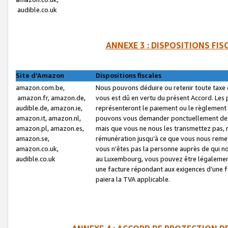
audible.co.uk
ANNEXE 3 : DISPOSITIONS FI
Site d’Amazon
Dispositions fiscales
amazon.com.be,
Nous pouvons déduire ou retenir toute taxe 
amazon.fr, amazon.de,
vous est dû en vertu du présent Accord. Les 
audible.de, amazon.ie,
représenteront le paiement ou le règlement 
amazon.it, amazon.nl,
pouvons vous demander ponctuellement des r
amazon.pl, amazon.es,
mais que vous ne nous les transmettez pas, n
amazon.se,
rémunération jusqu’à ce que vous nous reme
amazon.co.uk,
vous n’êtes pas la personne auprès de qui no
audible.co.uk
au Luxembourg, vous pouvez être légalement 
une facture répondant aux exigences d’une 
paiera la TVA applicable.