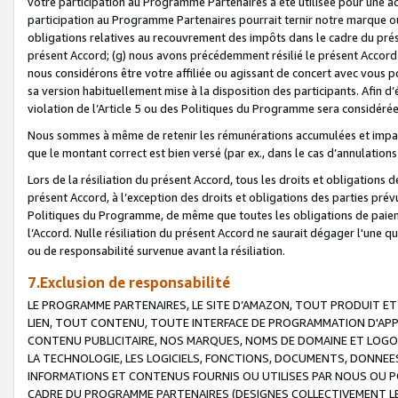
votre participation au Programme Partenaires a été utilisée pour une ac
participation au Programme Partenaires pourrait ternir notre marque ou
obligations relatives au recouvrement des impôts dans le cadre du prése
présent Accord; (g) nous avons précédemment résilié le présent Accord
nous considérons être votre affiliée ou agissant de concert avec vous 
sa version habituellement mise à la disposition des participants. Afin d’é
violation de l’Article 5 ou des Politiques du Programme sera considéré
Nous sommes à même de retenir les rémunérations accumulées et impayée
que le montant correct est bien versé (par ex., dans le cas d’annulations
Lors de la résiliation du présent Accord, tous les droits et obligations 
présent Accord, à l’exception des droits et obligations des parties prévus
Politiques du Programme, de même que toutes les obligations de paiement
l’Accord. Nulle résiliation du présent Accord ne saurait dégager l'une 
ou de responsabilité survenue avant la résiliation.
7.Exclusion de responsabilité
LE PROGRAMME PARTENAIRES, LE SITE D’AMAZON, TOUT PRODUIT ET 
LIEN, TOUT CONTENU, TOUTE INTERFACE DE PROGRAMMATION D'APP
CONTENU PUBLICITAIRE, NOS MARQUES, NOMS DE DOMAINE ET LOGOS
LA TECHNOLOGIE, LES LOGICIELS, FONCTIONS, DOCUMENTS, DONNEES
INFORMATIONS ET CONTENUS FOURNIS OU UTILISES PAR NOUS OU P
CADRE DU PROGRAMME PARTENAIRES (DESIGNES COLLECTIVEMENT LE