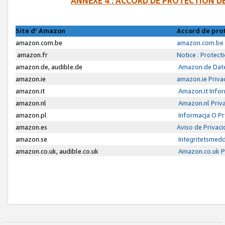
ANNEXE 4 : ACCORD DE PROTECTION 
Site d’ Amazon
Accord de pro
amazon.com.be
amazon.com.be 
amazon.fr
Notice : Protect
amazon.de, audible.de
Amazon.de Date
amazon.ie
amazon.ie Priva
amazon.it
Amazon.it Infor
amazon.nl
Amazon.nl Priva
amazon.pl
Informacja O P
amazon.es
Aviso de Privac
amazon.se
Integritetsmed
amazon.co.uk, audible.co.uk
Amazon.co.uk Pr