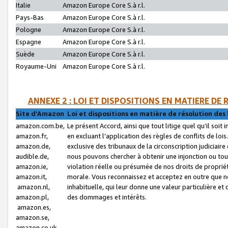
Italie
Amazon Europe Core S.à r.l.
Pays-Bas
Amazon Europe Core S.à r.l.
Pologne
Amazon Europe Core S.à r.l.
Espagne
Amazon Europe Core S.à r.l.
Suède
Amazon Europe Core S.à r.l.
Royaume-Uni
Amazon Europe Core S.à r.l.
ANNEXE 2 : LOI ET DISPOSITIONS EN MATIERE DE
Site d’Amazon
Loi et dispositions en matière de résolution des 
amazon.com.be,
Le présent Accord, ainsi que tout litige quel qu’il soi
amazon.fr,
en excluant l’application des règles de conflits de l
amazon.de,
exclusive des tribunaux de la circonscription judiciai
audible.de,
nous pouvons chercher à obtenir une injonction ou tou
amazon.ie,
violation réelle ou présumée de nos droits de proprié
amazon.it,
morale. Vous reconnaissez et acceptez en outre que n
amazon.nl,
inhabituelle, qui leur donne une valeur particulière 
amazon.pl,
des dommages et intérêts.
amazon.es,
amazon.se,
amazon.co.uk,