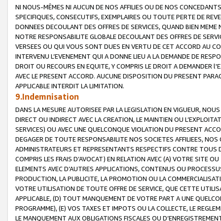
NI NOUS-MÊMES NI AUCUN DE NOS AFFILIES OU DE NOS CONCEDANT
SPECIFIQUES, CONSECUTIFS, EXEMPLAIRES OU TOUTE PERTE DE REVE
DONNEES DECOULANT DES OFFRES DE SERVICES, QUAND BIEN MEME N
NOTRE RESPONSABILITE GLOBALE DECOULANT DES OFFRES DE SERVI
VERSEES OU QUI VOUS SONT DUES EN VERTU DE CET ACCORD AU CO
INTERVENU L’EVENEMENT QUI A DONNE LIEU A LA DEMANDE DE RESP
DROIT OU RECOURS EN EQUITE, Y COMPRIS LE DROIT A DEMANDER l'
AVEC LE PRESENT ACCORD. AUCUNE DISPOSITION DU PRESENT PARAG
APPLICABLE INTERDIT LA LIMITATION.
9.Indemnisation
DANS LA MESURE AUTORISEE PAR LA LEGISLATION EN VIGUEUR, NO
DIRECT OU INDIRECT AVEC LA CREATION, LE MAINTIEN OU L’EXPLOIT
SERVICES) OU AVEC UNE QUELCONQUE VIOLATION DU PRESENT ACCO
DEGAGER DE TOUTE RESPONSABILITE NOS SOCIETES AFFILIEES, NOS 
ADMINISTRATEURS ET REPRESENTANTS RESPECTIFS CONTRE TOUS D
COMPRIS LES FRAIS D’AVOCAT) EN RELATION AVEC (A) VOTRE SITE O
ELEMENTS AVEC D’AUTRES APPLICATIONS, CONTENUS OU PROCESSUS, (
PRODUCTION, LA PUBLICITE, LA PROMOTION OU LA COMMERCIALISAT
VOTRE UTILISATION DE TOUTE OFFRE DE SERVICE, QUE CETTE UTILI
APPLICABLE, (D) TOUT MANQUEMENT DE VOTRE PART A UNE QUELCO
PROGRAMME), (E) VOS TAXES ET IMPOTS OU LA COLLECTE, LE REGLE
LE MANQUEMENT AUX OBLIGATIONS FISCALES OU D’ENREGISTREMENT 