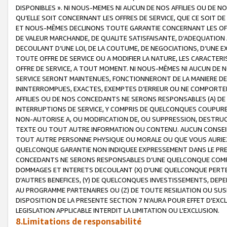
DISPONIBLES ». NI NOUS-MEMES NI AUCUN DE NOS AFFILIES OU D
QU’ELLE SOIT CONCERNANT LES OFFRES DE SERVICE, QUE CE SOIT DE
ET NOUS-MÊMES DECLINONS TOUTE GARANTIE CONCERNANT LES OFFRE
DE VALEUR MARCHANDE, DE QUALITE SATISFAISANTE, D’ADEQUATION
DECOULANT D’UNE LOI, DE LA COUTUME, DE NEGOCIATIONS, D’UNE
TOUTE OFFRE DE SERVICE OU A MODIFIER LA NATURE, LES CARACTERI
OFFRE DE SERVICE, A TOUT MOMENT. NI NOUS-MÊMES NI AUCUN DE 
SERVICE SERONT MAINTENUES, FONCTIONNERONT DE LA MANIERE DECR
ININTERROMPUES, EXACTES, EXEMPTES D’ERREUR OU NE COMPORT
AFFILIES OU DE NOS CONCEDANTS NE SERONS RESPONSABLES (A) DE
INTERRUPTIONS DE SERVICE, Y COMPRIS DE QUELCONQUES COUPURE
NON-AUTORISE A, OU MODIFICATION DE, OU SUPPRESSION, DESTRUC
TEXTE OU TOUT AUTRE INFORMATION OU CONTENU. AUCUN CONSEIL 
TOUT AUTRE PERSONNE PHYSIQUE OU MORALE OU QUE VOUS AURIEZ 
QUELCONQUE GARANTIE NON INDIQUEE EXPRESSEMENT DANS LE PRES
CONCEDANTS NE SERONS RESPONSABLES D’UNE QUELCONQUE COM
DOMMAGES ET INTERETS DECOULANT (X) D'UNE QUELCONQUE PERTE D
D'AUTRES BENEFICES, (Y) DE QUELCONQUES INVESTISSEMENTS, DEP
AU PROGRAMME PARTENAIRES OU (Z) DE TOUTE RESILIATION OU SU
DISPOSITION DE LA PRESENTE SECTION 7 N'AURA POUR EFFET D'EXC
LEGISLATION APPLICABLE INTERDIT LA LIMITATION OU L’EXCLUSION.
8.Limitations de responsabilité