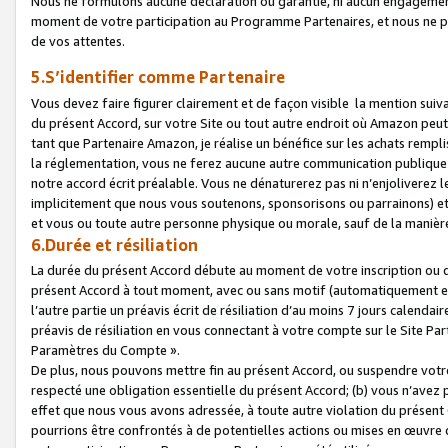
Nous ne formulons aucune déclaration ou garantie, ni aucun engagemen
moment de votre participation au Programme Partenaires, et nous ne p
de vos attentes.
5.S’identifier comme Partenaire
Vous devez faire figurer clairement et de façon visible la mention sui
du présent Accord, sur votre Site ou tout autre endroit où Amazon peut vo
tant que Partenaire Amazon, je réalise un bénéfice sur les achats remplis
la réglementation, vous ne ferez aucune autre communication publique
notre accord écrit préalable. Vous ne dénaturerez pas ni n’enjoliverez 
implicitement que nous vous soutenons, sponsorisons ou parrainons) et v
et vous ou toute autre personne physique ou morale, sauf de la manièr
6.Durée et résiliation
La durée du présent Accord débute au moment de votre inscription ou de
présent Accord à tout moment, avec ou sans motif (automatiquement et sa
l’autre partie un préavis écrit de résiliation d’au moins 7 jours calenda
préavis de résiliation en vous connectant à votre compte sur le Site Par
Paramètres du Compte ».
De plus, nous pouvons mettre fin au présent Accord, ou suspendre votre 
respecté une obligation essentielle du présent Accord; (b) vous n’avez p
effet que nous vous avons adressée, à toute autre violation du présen
pourrions être confrontés à de potentielles actions ou mises en œuvre 