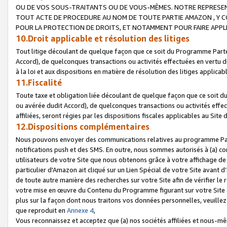
OU DE VOS SOUS-TRAITANTS OU DE VOUS-MÊMES. NOTRE REPRES
TOUT ACTE DE PROCEDURE AU NOM DE TOUTE PARTIE AMAZON , Y CO
POUR LA PROTECTION DE DROITS, ET NOTAMMENT POUR FAIRE APPL
10.Droit applicable et résolution des litiges
Tout litige découlant de quelque façon que ce soit du Programme Parte
Accord), de quelconques transactions ou activités effectuées en vertu d
à la loi et aux dispositions en matière de résolution des litiges applic
11.Fiscalité
Toute taxe et obligation liée découlant de quelque façon que ce soit 
ou avérée dudit Accord), de quelconques transactions ou activités effe
affiliées, seront régies par les dispositions fiscales applicables au Si
12.Dispositions complémentaires
Nous pouvons envoyer des communications relatives au programme Parten
notifications push et des SMS. En outre, nous sommes autorisés à (a) cont
utilisateurs de votre Site que nous obtenons grâce à votre affichage de
particulier d'Amazon ait cliqué sur un Lien Spécial de votre Site avant d
de toute autre manière des recherches sur votre Site afin de vérifier le re
votre mise en œuvre du Contenu du Programme figurant sur votre Site à
plus sur la façon dont nous traitons vos données personnelles, veuille
que reproduit en
Annexe 4
,
Vous reconnaissez et acceptez que (a) nos sociétés affiliées et nous-m