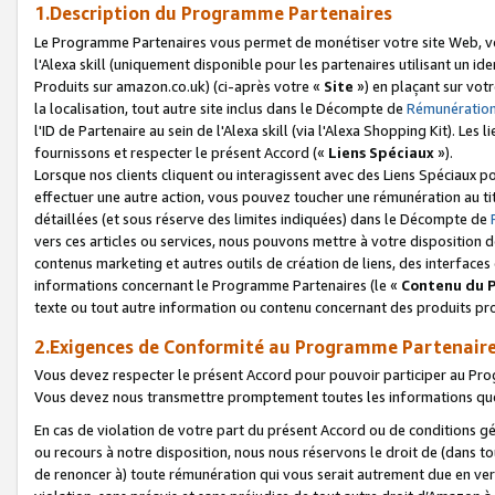
1.Description du Programme Partenaires
Le Programme Partenaires vous permet de monétiser votre site Web, vos 
l'Alexa skill (uniquement disponible pour les partenaires utilisant un 
Produits sur amazon.co.uk) (ci-après votre «
Site
») en plaçant sur votr
la localisation, tout autre site inclus dans le Décompte de
Rémunération
l'ID de Partenaire au sein de l'Alexa skill (via l'Alexa Shopping Kit). Le
fournissons et respecter le présent Accord («
Liens Spéciaux
»).
Lorsque nos clients cliquent ou interagissent avec des Liens Spéciaux p
effectuer une autre action, vous pouvez toucher une rémunération au ti
détaillées (et sous réserve des limites indiquées) dans le Décompte de
vers ces articles ou services, nous pouvons mettre à votre disposition d
contenus marketing et autres outils de création de liens, des interfaces
informations concernant le Programme Partenaires (le «
Contenu du 
texte ou tout autre information ou contenu concernant des produits prop
2.Exigences de Conformité au Programme Partenair
Vous devez respecter le présent Accord pour pouvoir participer au Pr
Vous devez nous transmettre promptement toutes les informations que
En cas de violation de votre part du présent Accord ou de conditions g
ou recours à notre disposition, nous nous réservons le droit de (dans 
de renoncer à) toute rémunération qui vous serait autrement due en ver