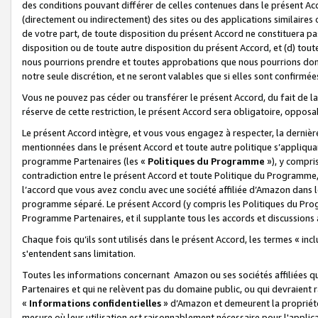
des conditions pouvant différer de celles contenues dans le présent Ac
(directement ou indirectement) des sites ou des applications similaires o
de votre part, de toute disposition du présent Accord ne constituera pa
disposition ou de toute autre disposition du présent Accord, et (d) tou
nous pourrions prendre et toutes approbations que nous pourrions donn
notre seule discrétion, et ne seront valables que si elles sont confirmée
Vous ne pouvez pas céder ou transférer le présent Accord, du fait de la 
réserve de cette restriction, le présent Accord sera obligatoire, opposab
Le présent Accord intègre, et vous vous engagez à respecter, la dernière 
mentionnées dans le présent Accord et toute autre politique s’appliqua
programme Partenaires (les «
Politiques du Programme
»), y compri
contradiction entre le présent Accord et toute Politique du Programme, 
l’accord que vous avez conclu avec une société affiliée d’Amazon dans 
programme séparé. Le présent Accord (y compris les Politiques du Progr
Programme Partenaires, et il supplante tous les accords et discussions 
Chaque fois qu’ils sont utilisés dans le présent Accord, les termes « in
s'entendent sans limitation.
Toutes les informations concernant Amazon ou ses sociétés affiliées 
Partenaires et qui ne relèvent pas du domaine public, ou qui devraient
«
Informations confidentielles
» d’Amazon et demeurent la propriété 
mesure où leur utilisation est raisonnablement nécessaire pour l'appli