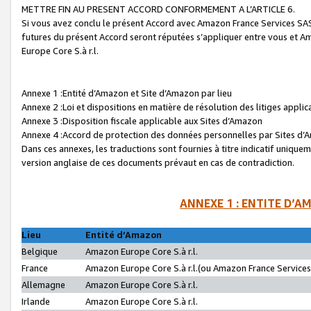
METTRE FIN AU PRESENT ACCORD CONFORMEMENT A L’ARTICLE 6.
Si vous avez conclu le présent Accord avec Amazon France Services SAS 
futures du présent Accord seront réputées s’appliquer entre vous et 
Europe Core S.à r.l.
Annexe 1 :Entité d’Amazon et Site d’Amazon par lieu
Annexe 2 :Loi et dispositions en matière de résolution des litiges appli
Annexe 3 :Disposition fiscale applicable aux Sites d’Amazon
Annexe 4 :Accord de protection des données personnelles par Sites d
Dans ces annexes, les traductions sont fournies à titre indicatif uniquem
version anglaise de ces documents prévaut en cas de contradiction.
ANNEXE 1 : ENTITE D’A
Lieu
Entité d’Amazon
Belgique
Amazon Europe Core S.à r.l.
France
Amazon Europe Core S.à r.l.(ou Amazon France Services 
Allemagne
Amazon Europe Core S.à r.l.
Irlande
Amazon Europe Core S.à r.l.