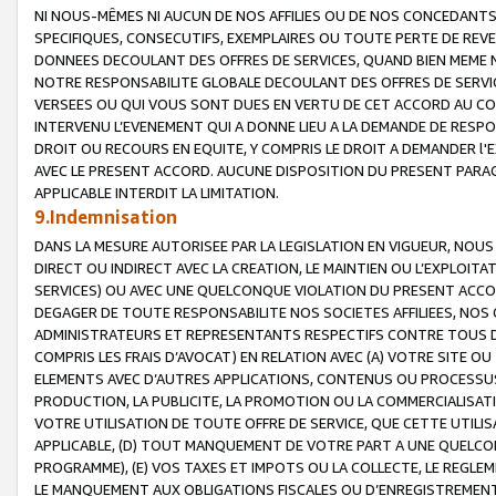
NI NOUS-MÊMES NI AUCUN DE NOS AFFILIES OU DE NOS CONCEDANT
SPECIFIQUES, CONSECUTIFS, EXEMPLAIRES OU TOUTE PERTE DE REVE
DONNEES DECOULANT DES OFFRES DE SERVICES, QUAND BIEN MEME N
NOTRE RESPONSABILITE GLOBALE DECOULANT DES OFFRES DE SERVI
VERSEES OU QUI VOUS SONT DUES EN VERTU DE CET ACCORD AU CO
INTERVENU L’EVENEMENT QUI A DONNE LIEU A LA DEMANDE DE RESP
DROIT OU RECOURS EN EQUITE, Y COMPRIS LE DROIT A DEMANDER l'
AVEC LE PRESENT ACCORD. AUCUNE DISPOSITION DU PRESENT PARAG
APPLICABLE INTERDIT LA LIMITATION.
9.Indemnisation
DANS LA MESURE AUTORISEE PAR LA LEGISLATION EN VIGUEUR, NO
DIRECT OU INDIRECT AVEC LA CREATION, LE MAINTIEN OU L’EXPLOIT
SERVICES) OU AVEC UNE QUELCONQUE VIOLATION DU PRESENT ACCO
DEGAGER DE TOUTE RESPONSABILITE NOS SOCIETES AFFILIEES, NOS 
ADMINISTRATEURS ET REPRESENTANTS RESPECTIFS CONTRE TOUS D
COMPRIS LES FRAIS D’AVOCAT) EN RELATION AVEC (A) VOTRE SITE O
ELEMENTS AVEC D’AUTRES APPLICATIONS, CONTENUS OU PROCESSUS, (
PRODUCTION, LA PUBLICITE, LA PROMOTION OU LA COMMERCIALISAT
VOTRE UTILISATION DE TOUTE OFFRE DE SERVICE, QUE CETTE UTILI
APPLICABLE, (D) TOUT MANQUEMENT DE VOTRE PART A UNE QUELCO
PROGRAMME), (E) VOS TAXES ET IMPOTS OU LA COLLECTE, LE REGLE
LE MANQUEMENT AUX OBLIGATIONS FISCALES OU D’ENREGISTREMENT 