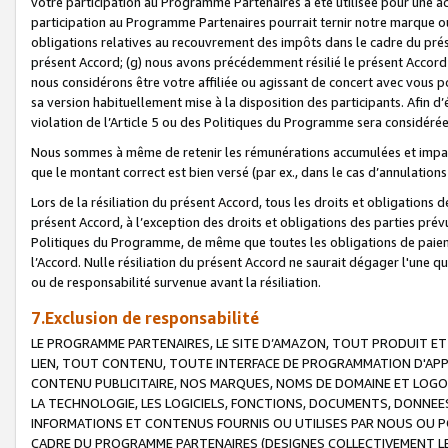
votre participation au Programme Partenaires a été utilisée pour une ac
participation au Programme Partenaires pourrait ternir notre marque ou
obligations relatives au recouvrement des impôts dans le cadre du prése
présent Accord; (g) nous avons précédemment résilié le présent Accord
nous considérons être votre affiliée ou agissant de concert avec vous 
sa version habituellement mise à la disposition des participants. Afin d’é
violation de l’Article 5 ou des Politiques du Programme sera considéré
Nous sommes à même de retenir les rémunérations accumulées et impayée
que le montant correct est bien versé (par ex., dans le cas d’annulations
Lors de la résiliation du présent Accord, tous les droits et obligations 
présent Accord, à l’exception des droits et obligations des parties prévus
Politiques du Programme, de même que toutes les obligations de paiement
l’Accord. Nulle résiliation du présent Accord ne saurait dégager l'une 
ou de responsabilité survenue avant la résiliation.
7.Exclusion de responsabilité
LE PROGRAMME PARTENAIRES, LE SITE D’AMAZON, TOUT PRODUIT ET 
LIEN, TOUT CONTENU, TOUTE INTERFACE DE PROGRAMMATION D'APP
CONTENU PUBLICITAIRE, NOS MARQUES, NOMS DE DOMAINE ET LOGOS
LA TECHNOLOGIE, LES LOGICIELS, FONCTIONS, DOCUMENTS, DONNEES
INFORMATIONS ET CONTENUS FOURNIS OU UTILISES PAR NOUS OU P
CADRE DU PROGRAMME PARTENAIRES (DESIGNES COLLECTIVEMENT LE