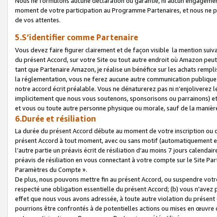
Nous ne formulons aucune déclaration ou garantie, ni aucun engagemen
moment de votre participation au Programme Partenaires, et nous ne p
de vos attentes.
5.S’identifier comme Partenaire
Vous devez faire figurer clairement et de façon visible la mention sui
du présent Accord, sur votre Site ou tout autre endroit où Amazon peut vo
tant que Partenaire Amazon, je réalise un bénéfice sur les achats remplis
la réglementation, vous ne ferez aucune autre communication publique
notre accord écrit préalable. Vous ne dénaturerez pas ni n’enjoliverez 
implicitement que nous vous soutenons, sponsorisons ou parrainons) et v
et vous ou toute autre personne physique ou morale, sauf de la manièr
6.Durée et résiliation
La durée du présent Accord débute au moment de votre inscription ou de
présent Accord à tout moment, avec ou sans motif (automatiquement et sa
l’autre partie un préavis écrit de résiliation d’au moins 7 jours calenda
préavis de résiliation en vous connectant à votre compte sur le Site Par
Paramètres du Compte ».
De plus, nous pouvons mettre fin au présent Accord, ou suspendre votre 
respecté une obligation essentielle du présent Accord; (b) vous n’avez p
effet que nous vous avons adressée, à toute autre violation du présen
pourrions être confrontés à de potentielles actions ou mises en œuvre 