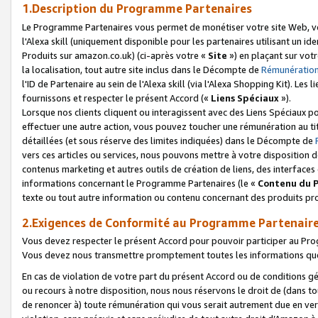
1.Description du Programme Partenaires
Le Programme Partenaires vous permet de monétiser votre site Web, vos 
l'Alexa skill (uniquement disponible pour les partenaires utilisant un 
Produits sur amazon.co.uk) (ci-après votre «
Site
») en plaçant sur votr
la localisation, tout autre site inclus dans le Décompte de
Rémunération
l'ID de Partenaire au sein de l'Alexa skill (via l'Alexa Shopping Kit). Le
fournissons et respecter le présent Accord («
Liens Spéciaux
»).
Lorsque nos clients cliquent ou interagissent avec des Liens Spéciaux p
effectuer une autre action, vous pouvez toucher une rémunération au ti
détaillées (et sous réserve des limites indiquées) dans le Décompte de
vers ces articles ou services, nous pouvons mettre à votre disposition d
contenus marketing et autres outils de création de liens, des interfaces
informations concernant le Programme Partenaires (le «
Contenu du 
texte ou tout autre information ou contenu concernant des produits prop
2.Exigences de Conformité au Programme Partenair
Vous devez respecter le présent Accord pour pouvoir participer au Pr
Vous devez nous transmettre promptement toutes les informations que
En cas de violation de votre part du présent Accord ou de conditions g
ou recours à notre disposition, nous nous réservons le droit de (dans 
de renoncer à) toute rémunération qui vous serait autrement due en ver