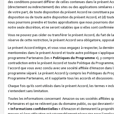
des conditions pouvant différer de celles contenues dans le présent Ac
(directement ou indirectement) des sites ou des applications similaires o
de votre part, de toute disposition du présent Accord ne constituera pa
disposition ou de toute autre disposition du présent Accord, et (d) tou
nous pourrions prendre et toutes approbations que nous pourrions donn
notre seule discrétion, et ne seront valables que si elles sont confirmée
Vous ne pouvez pas céder ou transférer le présent Accord, du fait de la 
réserve de cette restriction, le présent Accord sera obligatoire, opposab
Le présent Accord intègre, et vous vous engagez à respecter, la dernière 
mentionnées dans le présent Accord et toute autre politique s’appliqua
programme Partenaires (les «
Politiques du Programme
»), y compri
contradiction entre le présent Accord et toute Politique du Programme, 
l’accord que vous avez conclu avec une société affiliée d’Amazon dans 
programme séparé. Le présent Accord (y compris les Politiques du Progr
Programme Partenaires, et il supplante tous les accords et discussions 
Chaque fois qu’ils sont utilisés dans le présent Accord, les termes « in
s'entendent sans limitation.
Toutes les informations concernant Amazon ou ses sociétés affiliées 
Partenaires et qui ne relèvent pas du domaine public, ou qui devraient
«
Informations confidentielles
» d’Amazon et demeurent la propriété 
mesure où leur utilisation est raisonnablement nécessaire pour l'appli