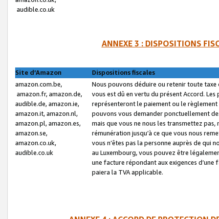
audible.co.uk
ANNEXE 3 : DISPOSITIONS FI
Site d’Amazon
Dispositions fiscales
amazon.com.be,
Nous pouvons déduire ou retenir toute taxe 
amazon.fr, amazon.de,
vous est dû en vertu du présent Accord. Les 
audible.de, amazon.ie,
représenteront le paiement ou le règlement 
amazon.it, amazon.nl,
pouvons vous demander ponctuellement des r
amazon.pl, amazon.es,
mais que vous ne nous les transmettez pas, n
amazon.se,
rémunération jusqu’à ce que vous nous reme
amazon.co.uk,
vous n’êtes pas la personne auprès de qui no
audible.co.uk
au Luxembourg, vous pouvez être légalement 
une facture répondant aux exigences d’une 
paiera la TVA applicable.