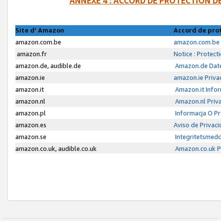
ANNEXE 4 : ACCORD DE PROTECTION 
Site d’ Amazon
Accord de pro
amazon.com.be
amazon.com.be 
amazon.fr
Notice : Protect
amazon.de, audible.de
Amazon.de Date
amazon.ie
amazon.ie Priva
amazon.it
Amazon.it Infor
amazon.nl
Amazon.nl Priva
amazon.pl
Informacja O P
amazon.es
Aviso de Privac
amazon.se
Integritetsmed
amazon.co.uk, audible.co.uk
Amazon.co.uk Pr