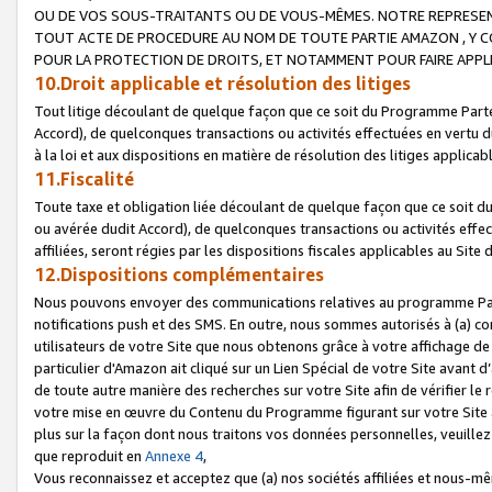
OU DE VOS SOUS-TRAITANTS OU DE VOUS-MÊMES. NOTRE REPRES
TOUT ACTE DE PROCEDURE AU NOM DE TOUTE PARTIE AMAZON , Y CO
POUR LA PROTECTION DE DROITS, ET NOTAMMENT POUR FAIRE APPL
10.Droit applicable et résolution des litiges
Tout litige découlant de quelque façon que ce soit du Programme Parte
Accord), de quelconques transactions ou activités effectuées en vertu d
à la loi et aux dispositions en matière de résolution des litiges applic
11.Fiscalité
Toute taxe et obligation liée découlant de quelque façon que ce soit 
ou avérée dudit Accord), de quelconques transactions ou activités effe
affiliées, seront régies par les dispositions fiscales applicables au Si
12.Dispositions complémentaires
Nous pouvons envoyer des communications relatives au programme Parten
notifications push et des SMS. En outre, nous sommes autorisés à (a) cont
utilisateurs de votre Site que nous obtenons grâce à votre affichage de
particulier d'Amazon ait cliqué sur un Lien Spécial de votre Site avant d
de toute autre manière des recherches sur votre Site afin de vérifier le re
votre mise en œuvre du Contenu du Programme figurant sur votre Site à
plus sur la façon dont nous traitons vos données personnelles, veuille
que reproduit en
Annexe 4
,
Vous reconnaissez et acceptez que (a) nos sociétés affiliées et nous-m