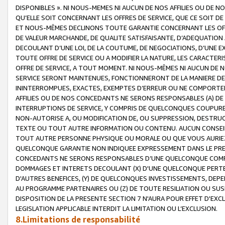
DISPONIBLES ». NI NOUS-MEMES NI AUCUN DE NOS AFFILIES OU D
QU’ELLE SOIT CONCERNANT LES OFFRES DE SERVICE, QUE CE SOIT DE
ET NOUS-MÊMES DECLINONS TOUTE GARANTIE CONCERNANT LES OFFRE
DE VALEUR MARCHANDE, DE QUALITE SATISFAISANTE, D’ADEQUATION
DECOULANT D’UNE LOI, DE LA COUTUME, DE NEGOCIATIONS, D’UNE
TOUTE OFFRE DE SERVICE OU A MODIFIER LA NATURE, LES CARACTERI
OFFRE DE SERVICE, A TOUT MOMENT. NI NOUS-MÊMES NI AUCUN DE 
SERVICE SERONT MAINTENUES, FONCTIONNERONT DE LA MANIERE DECR
ININTERROMPUES, EXACTES, EXEMPTES D’ERREUR OU NE COMPORT
AFFILIES OU DE NOS CONCEDANTS NE SERONS RESPONSABLES (A) DE
INTERRUPTIONS DE SERVICE, Y COMPRIS DE QUELCONQUES COUPURE
NON-AUTORISE A, OU MODIFICATION DE, OU SUPPRESSION, DESTRUC
TEXTE OU TOUT AUTRE INFORMATION OU CONTENU. AUCUN CONSEIL 
TOUT AUTRE PERSONNE PHYSIQUE OU MORALE OU QUE VOUS AURIEZ 
QUELCONQUE GARANTIE NON INDIQUEE EXPRESSEMENT DANS LE PRES
CONCEDANTS NE SERONS RESPONSABLES D’UNE QUELCONQUE COM
DOMMAGES ET INTERETS DECOULANT (X) D'UNE QUELCONQUE PERTE D
D'AUTRES BENEFICES, (Y) DE QUELCONQUES INVESTISSEMENTS, DEP
AU PROGRAMME PARTENAIRES OU (Z) DE TOUTE RESILIATION OU SU
DISPOSITION DE LA PRESENTE SECTION 7 N'AURA POUR EFFET D'EXC
LEGISLATION APPLICABLE INTERDIT LA LIMITATION OU L’EXCLUSION.
8.Limitations de responsabilité