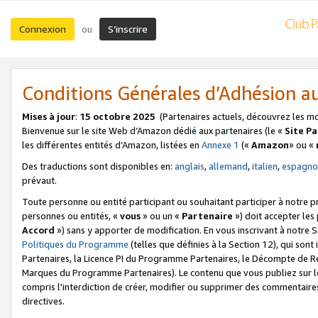
Connexion
S’inscrire
ou
Conditions Générales d’Adhésion 
Mises à jour
:
15 octobre 2025
(Partenaires actuels, découvrez les m
Bienvenue sur le site Web d’Amazon dédié aux partenaires (le «
Site P
les différentes entités d’Amazon, listées en
Annexe 1
(«
Amazon
» ou «
Des traductions sont disponibles en:
anglais
,
allemand
,
italien
,
espagno
prévaut.
Toute personne ou entité participant ou souhaitant participer à notre 
personnes ou entités, «
vous
» ou un «
Partenaire
») doit accepter le
Accord
») sans y apporter de modification. En vous inscrivant à notre Si
Politiques du Programme
(telles que définies à la Section 12), qui so
Partenaires, la Licence PI du Programme Partenaires, le Décompte de 
Marques du Programme Partenaires). Le contenu que vous publiez sur l
compris l'interdiction de créer, modifier ou supprimer des commentaires
directives.