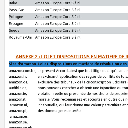
Italie
Amazon Europe Core S.à r.l.
Pays-Bas
Amazon Europe Core S.à r.l.
Pologne
Amazon Europe Core S.à r.l.
Espagne
Amazon Europe Core S.à r.l.
Suède
Amazon Europe Core S.à r.l.
Royaume-Uni
Amazon Europe Core S.à r.l.
ANNEXE 2 : LOI ET DISPOSITIONS EN MATIERE DE
Site d’Amazon
Loi et dispositions en matière de résolution des 
amazon.com.be,
Le présent Accord, ainsi que tout litige quel qu’il soi
amazon.fr,
en excluant l’application des règles de conflits de l
amazon.de,
exclusive des tribunaux de la circonscription judiciai
audible.de,
nous pouvons chercher à obtenir une injonction ou tou
amazon.ie,
violation réelle ou présumée de nos droits de proprié
amazon.it,
morale. Vous reconnaissez et acceptez en outre que n
amazon.nl,
inhabituelle, qui leur donne une valeur particulière 
amazon.pl,
des dommages et intérêts.
amazon.es,
amazon.se,
amazon.co.uk,