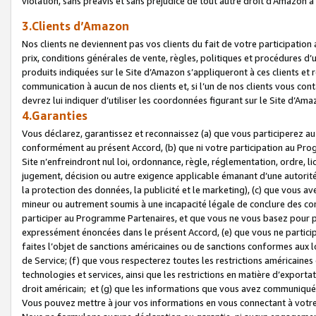
violation, sans préavis et sans préjudice de tout autre droit d’Amazo
3.Clients d’Amazon
Nos clients ne deviennent pas vos clients du fait de votre participati
prix, conditions générales de vente, règles, politiques et procédures d’u
produits indiquées sur le Site d’Amazon s’appliqueront à ces clients et
communication à aucun de nos clients et, si l’un de nos clients vous co
devrez lui indiquer d’utiliser les coordonnées figurant sur le Site d’Ama
4.Garanties
Vous déclarez, garantissez et reconnaissez (a) que vous participerez a
conformément au présent Accord, (b) que ni votre participation au Prog
Site n’enfreindront nul loi, ordonnance, règle, réglementation, ordre, li
jugement, décision ou autre exigence applicable émanant d’une autori
la protection des données, la publicité et le marketing), (c) que vous 
mineur ou autrement soumis à une incapacité légale de conclure des con
participer au Programme Partenaires, et que vous ne vous basez pour pr
expressément énoncées dans le présent Accord, (e) que vous ne particip
faites l’objet de sanctions américaines ou de sanctions conformes aux 
de Service; (f) que vous respecterez toutes les restrictions américaines
technologies et services, ainsi que les restrictions en matière d’exporta
droit américain; et (g) que les informations que vous avez communiqué
Vous pouvez mettre à jour vos informations en vous connectant à votre