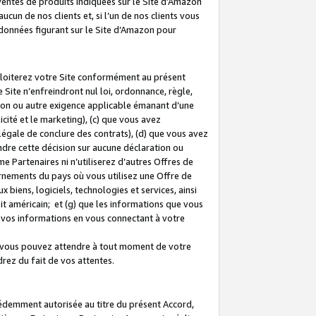
 ventes de produits indiquées sur le Site d’Amazon
cun de nos clients et, si l’un de nos clients vous
rdonnées figurant sur le Site d’Amazon pour
ploiterez votre Site conformément au présent
 Site n’enfreindront nul loi, ordonnance, règle,
ision ou autre exigence applicable émanant d’une
ité et le marketing), (c) que vous avez
égale de conclure des contrats), (d) que vous avez
dre cette décision sur aucune déclaration ou
 Partenaires ni n’utiliserez d’autres Offres de
ernements du pays où vous utilisez une Offre de
 biens, logiciels, technologies et services, ainsi
oit américain; et (g) que les informations que vous
vos informations en vous connectant à votre
e vous pouvez attendre à tout moment de votre
rez du fait de vos attentes.
cédemment autorisée au titre du présent Accord,