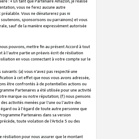
ière : « En tant que Partenaire Amazon, je réalise
mentation, vous ne ferez aucune autre
 préalable. Vous ne dénaturerez pas ni
s soutenons, sponsorisons ou parrainons) et vous
orale, sauf de la manière expressément autorisée
 nous pouvons, mettre fin au présent Accord à tout
à l’autre partie un préavis écrit de résiliation
ésiliation en vous connectant à votre compte sur le
 suivants: (a) vous n’avez pas respecté une
fication à cet effet que nous vous avons adressée,
ns être confrontés à de potentielles actions ou
gramme Partenaires a été utilisée pour une activité
notre marque ou notre réputation; (f) nous pensons
des activités menées par l’une ou l’autre des
 égard ou à l'égard de toute autre personne que
u Programme Partenaires dans sa version
 précède, toute violation de l’Article 5 ou des
 résiliation pour nous assurer que le montant