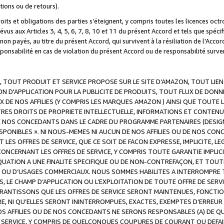
ations ou de retours).
droits et obligations des parties s’éteignent, y compris toutes les licences oc
révus aux Articles 3, 4, 5, 6, 7, 8, 10 et 11 du présent Accord et tels que sp
n payés, au titre du présent Accord, qui survivent à la résiliation de l’Accord
onsabilité en cas de violation du présent Accord ou de responsabilité survenu
, TOUT PRODUIT ET SERVICE PROPOSE SUR LE SITE D’AMAZON, TOUT LIEN
 D'APPLICATION POUR LA PUBLICITE DE PRODUITS, TOUT FLUX DE DONN
DE NOS AFFILIES (Y COMPRIS LES MARQUES AMAZON ) AINSI QUE TOUTE L
RES DROITS DE PROPRIETE INTELLECTUELLE, INFORMATIONS ET CONTENU
DE NOS CONCEDANTS DANS LE CADRE DU PROGRAMME PARTENAIRES (DESIG
E DISPONIBLES ». NI NOUS-MEMES NI AUCUN DE NOS AFFILIES OU DE NOS
LES OFFRES DE SERVICE, QUE CE SOIT DE FACON EXPRESSE, IMPLICITE, L
CERNANT LES OFFRES DE SERVICE, Y COMPRIS TOUTE GARANTIE IMPLICIT
QUATION A UNE FINALITE SPECIFIQUE OU DE NON-CONTREFAÇON, ET TOUTE
 OU D’USAGES COMMERCIAUX. NOUS SOMMES HABILITES A INTERROMPRE TO
S, LE CHAMP D’APPLICATION OU L’EXPLOITATION DE TOUTE OFFRE DE SER
ARANTISSONS QUE LES OFFRES DE SERVICE SERONT MAINTENUES, FONCTIO
ERE, NI QU’ELLES SERONT ININTERROMPUES, EXACTES, EXEMPTES D’ER
S AFFILIES OU DE NOS CONCEDANTS NE SERONS RESPONSABLES (A) DE QU
E SERVICE, Y COMPRIS DE QUELCONQUES COUPURES DE COURANT OU DEFAI