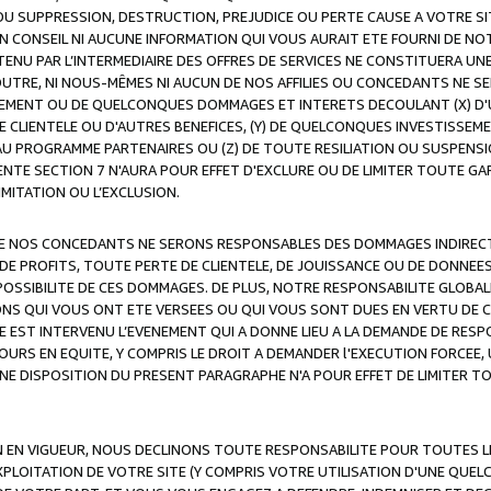
OU SUPPRESSION, DESTRUCTION, PREJUDICE OU PERTE CAUSE A VOTRE SI
 CONSEIL NI AUCUNE INFORMATION QUI VOUS AURAIT ETE FOURNI DE N
ENU PAR L’INTERMEDIAIRE DES OFFRES DE SERVICES NE CONSTITUERA U
OUTRE, NI NOUS-MÊMES NI AUCUN DE NOS AFFILIES OU CONCEDANTS NE
MENT OU DE QUELCONQUES DOMMAGES ET INTERETS DECOULANT (X) D'
DE CLIENTELE OU D'AUTRES BENEFICES, (Y) DE QUELCONQUES INVESTISS
 AU PROGRAMME PARTENAIRES OU (Z) DE TOUTE RESILIATION OU SUSPENS
ENTE SECTION 7 N'AURA POUR EFFET D'EXCLURE OU DE LIMITER TOUTE G
IMITATION OU L’EXCLUSION.
 DE NOS CONCEDANTS NE SERONS RESPONSABLES DES DOMMAGES INDIRECTS
DE PROFITS, TOUTE PERTE DE CLIENTELE, DE JOUISSANCE OU DE DONNEE
POSSIBILITE DE CES DOMMAGES. DE PLUS, NOTRE RESPONSABILITE GLOBA
ONS QUI VOUS ONT ETE VERSEES OU QUI VOUS SONT DUES EN VERTU DE
 EST INTERVENU L’EVENEMENT QUI A DONNE LIEU A LA DEMANDE DE RESP
OURS EN EQUITE, Y COMPRIS LE DROIT A DEMANDER l'EXECUTION FORCEE
UNE DISPOSITION DU PRESENT PARAGRAPHE N'A POUR EFFET DE LIMITER T
ON EN VIGUEUR, NOUS DECLINONS TOUTE RESPONSABILITE POUR TOUTES 
’EXPLOITATION DE VOTRE SITE (Y COMPRIS VOTRE UTILISATION D'UNE QUE