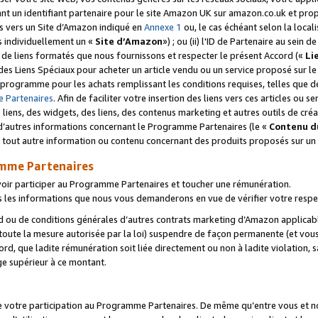
ant un identifiant partenaire pour le site Amazon UK sur amazon.co.uk et pro
ens vers un Site d’Amazon indiqué en
Annexe 1
ou, le cas échéant selon la local
s individuellement un «
Site d’Amazon
») ; ou (ii) l'ID de Partenaire au sein de
 de liens formatés que nous fournissons et respecter le présent Accord («
Li
 des Liens Spéciaux pour acheter un article vendu ou un service proposé sur l
rogramme pour les achats remplissant les conditions requises, telles que dét
 Partenaires
. Afin de faciliter votre insertion des liens vers ces articles ou
liens, des widgets, des liens, des contenus marketing et autres outils de cré
ue d’autres informations concernant le Programme Partenaires (le «
Contenu d
 tout autre information ou contenu concernant des produits proposés sur un s
amme Partenaires
oir participer au Programme Partenaires et toucher une rémunération.
les informations que nous vous demanderons en vue de vérifier votre respe
d ou de conditions générales d’autres contrats marketing d’Amazon applicable
 toute la mesure autorisée par la loi) suspendre de façon permanente (et vou
d, que ladite rémunération soit liée directement ou non à ladite violation, s
e supérieur à ce montant.
de votre participation au Programme Partenaires. De même qu’entre vous et nou