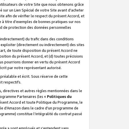
 utilisateurs de votre Site que nous obtenons grâce
é sur un Lien Spécial de votre Site avant d’acheter
te afin de vérifier le respect du présent Accord, et
te à titre d’exemples de bonnes pratiques sur nos
ord de protection des données personnelles
indirectement) du trafic dans des conditions
exploiter (directement ou indirectement) des sites
 part, de toute disposition du présent Accord ne
osition du présent Accord, et (d) toutes précisions
ous pourrions donner en vertu du présent Accord
écrit par notre représentant autorisé.
préalable et écrit. Sous réserve de cette
it respectifs.
s, directives et autres règles mentionnées dans le
programme Partenaires (les «
Politiques du
résent Accord et toute Politique du Programme, le
iliée d’Amazon dans le cadre d’un programme de
ogramme) constitue l’intégralité du contrat passé
xemple » sont employés et s'entendent sans