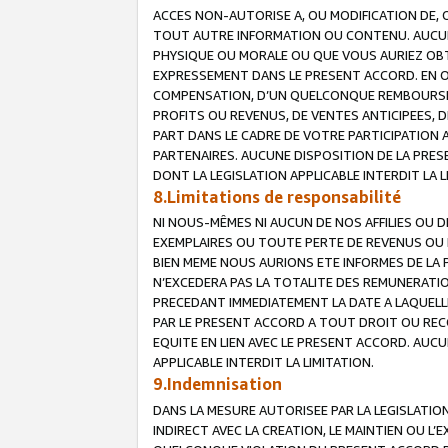
ACCES NON-AUTORISE A, OU MODIFICATION DE, 
TOUT AUTRE INFORMATION OU CONTENU. AUCUN
PHYSIQUE OU MORALE OU QUE VOUS AURIEZ OBT
EXPRESSEMENT DANS LE PRESENT ACCORD. EN 
COMPENSATION, D’UN QUELCONQUE REMBOURSE
PROFITS OU REVENUS, DE VENTES ANTICIPEES, 
PART DANS LE CADRE DE VOTRE PARTICIPATION
PARTENAIRES. AUCUNE DISPOSITION DE LA PRES
DONT LA LEGISLATION APPLICABLE INTERDIT LA L
8.Limitations de responsabilité
NI NOUS-MÊMES NI AUCUN DE NOS AFFILIES OU
EXEMPLAIRES OU TOUTE PERTE DE REVENUS OU 
BIEN MEME NOUS AURIONS ETE INFORMES DE LA 
N’EXCEDERA PAS LA TOTALITE DES REMUNERATI
PRECEDANT IMMEDIATEMENT LA DATE A LAQUELLE
PAR LE PRESENT ACCORD A TOUT DROIT OU REC
EQUITE EN LIEN AVEC LE PRESENT ACCORD. AUC
APPLICABLE INTERDIT LA LIMITATION.
9.Indemnisation
DANS LA MESURE AUTORISEE PAR LA LEGISLATI
INDIRECT AVEC LA CREATION, LE MAINTIEN OU L