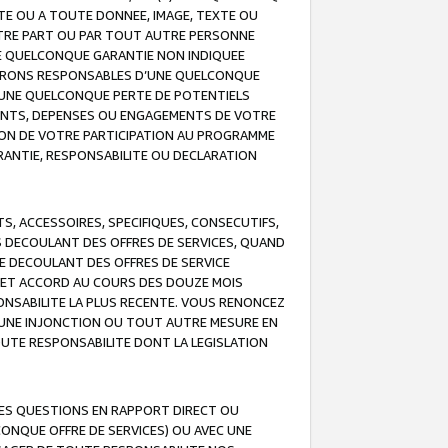
TE OU A TOUTE DONNEE, IMAGE, TEXTE OU
OTRE PART OU PAR TOUT AUTRE PERSONNE
NE QUELCONQUE GARANTIE NON INDIQUEE
 SERONS RESPONSABLES D’UNE QUELCONQUE
UNE QUELCONQUE PERTE DE POTENTIELS
EMENTS, DEPENSES OU ENGAGEMENTS DE VOTRE
ION DE VOTRE PARTICIPATION AU PROGRAMME
ARANTIE, RESPONSABILITE OU DECLARATION
, ACCESSOIRES, SPECIFIQUES, CONSECUTIFS,
S DECOULANT DES OFFRES DE SERVICES, QUAND
LE DECOULANT DES OFFRES DE SERVICE
 CET ACCORD AU COURS DES DOUZE MOIS
ONSABILITE LA PLUS RECENTE. VOUS RENONCEZ
, UNE INJONCTION OU TOUT AUTRE MESURE EN
OUTE RESPONSABILITE DONT LA LEGISLATION
LES QUESTIONS EN RAPPORT DIRECT OU
LCONQUE OFFRE DE SERVICES) OU AVEC UNE