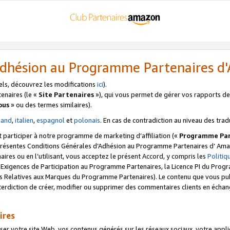
’Adhésion au Programme Partenaires 
els, découvrez les modifications
ici
).
enaires (le «
Site Partenaires
»), qui vous permet de gérer vos rapports de 
ous
» ou des termes similaires).
mand
,
italien
,
espagnol
et
polonais
. En cas de contradiction au niveau des trad
t participer à notre programme de marketing d’affiliation («
Programme Par
 présentes Conditions Générales d’Adhésion au Programme Partenaires d’ Ama
naires ou en l’utilisant, vous acceptez le présent Accord, y compris les
Politi
s Exigences de Participation au Programme Partenaires, la Licence PI du Pr
s Relatives aux Marques du Programme Partenaires). Le contenu que vous publ
erdiction de créer, modifier ou supprimer des commentaires clients en échan
ires
votre site Web, vos contenus générés sur les réseaux sociaux, votre applicati