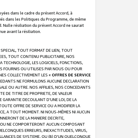
troyées dans le cadre du présent Accord, à
écifiés dans les Politiques du Programme, de même
. Nulle résiliation du présent Accord ne saurait
e avant la résiliation.
 SPECIAL, TOUT FORMAT DE LIEN, TOUT
EES, TOUT CONTENU PUBLICITAIRE, NOS
A TECHNOLOGIE, LES LOGICIELS, FONCTIONS,
S FOURNIS OU UTILISES PAR NOUS OU POUR
NES COLLECTIVEMENT LES «
OFFRES DE SERVICE
 CONCEDANTS NE FORMULONS AUCUNE DECLARATION
EGALE OU AUTRE. NOS AFFILIES, NOS CONCEDANTS
E DE TITRE DE PROPRIETE, DE VALEUR
 GARANTIE DECOULANT D’UNE LOI, DE LA
UTE OFFRE DE SERVICE OU A MODIFIER LA
VICE, A TOUT MOMENT. NI NOUS-MÊMES NI AUCUN
NNERONT DE LA MANIERE DECRITE,
REUR OU NE COMPORTERONT AUCUN COMPOSANT
ELCONQUES ERREURS, INEXACTITUDES, VIRUS,
LLANCES DE SYSTEME, OU (B) D'UN QUELCONQUE