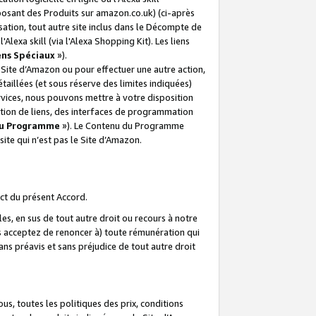
posant des Produits sur amazon.co.uk) (ci-après
isation, tout autre site inclus dans le Décompte de
 l'Alexa skill (via l'Alexa Shopping Kit). Les liens
ens Spéciaux
»).
e Site d’Amazon ou pour effectuer une autre action,
aillées (et sous réserve des limites indiquées)
 services, nous pouvons mettre à votre disposition
ation de liens, des interfaces de programmation
u Programme
»). Le Contenu du Programme
ite qui n’est pas le Site d’Amazon.
ct du présent Accord.
s, en sus de tout autre droit ou recours à notre
s acceptez de renoncer à) toute rémunération qui
ans préavis et sans préjudice de tout autre droit
s, toutes les politiques des prix, conditions