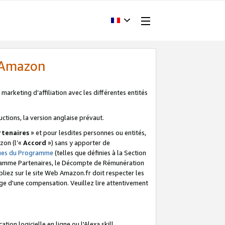
d'Amazon
marketing d’affiliation avec les différentes entités
uctions, la version anglaise prévaut.
tenaires
» et pour lesdites personnes ou entités,
zon (l’«
Accord
») sans y apporter de
ques du Programme
(telles que définies à la Section
ogramme Partenaires, le Décompte de Rémunération
iez sur le site Web Amazon.fr doit respecter les
ge d'une compensation. Veuillez lire attentivement
on logicielle en ligne ou l'Alexa skill