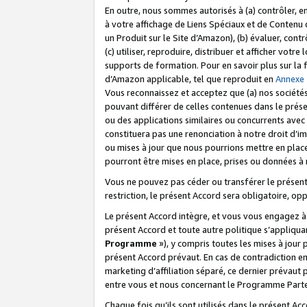
En outre, nous sommes autorisés à (a) contrôler, en
à votre affichage de Liens Spéciaux et de Contenu d
un Produit sur le Site d’Amazon), (b) évaluer, contr
(c) utiliser, reproduire, distribuer et afficher vo
supports de formation. Pour en savoir plus sur la
d’Amazon applicable, tel que reproduit en
Annexe
Vous reconnaissez et acceptez que (a) nos sociétés
pouvant différer de celles contenues dans le prése
ou des applications similaires ou concurrents avec 
constituera pas une renonciation à notre droit d’im
ou mises à jour que nous pourrions mettre en pla
pourront être mises en place, prises ou données à n
Vous ne pouvez pas céder ou transférer le présent 
restriction, le présent Accord sera obligatoire, op
Le présent Accord intègre, et vous vous engagez à r
présent Accord et toute autre politique s’appliqu
Programme
»), y compris toutes les mises à jour
présent Accord prévaut. En cas de contradiction e
marketing d’affiliation séparé, ce dernier prévaut
entre vous et nous concernant le Programme Partena
Chaque fois qu’ils sont utilisés dans le présent Ac