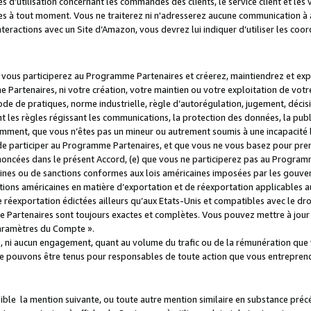
s d’utilisation concernant les commandes des clients, le service client et les
es à tout moment. Vous ne traiterez ni n'adresserez aucune communication à au
teractions avec un Site d’Amazon, vous devrez lui indiquer d’utiliser les coo
e vous participerez au Programme Partenaires et créerez, maintiendrez et ex
 Partenaires, ni votre création, votre maintien ou votre exploitation de votre
 code de pratiques, norme industrielle, règle d’autorégulation, jugement, déc
s règles régissant les communications, la protection des données, la public
amment, que vous n’êtes pas un mineur ou autrement soumis à une incapacité l
de participer au Programme Partenaires, et que vous ne vous basez pour pren
oncées dans le présent Accord, (e) que vous ne participerez pas au Programme
icaines ou de sanctions conformes aux lois américaines imposées par les gouv
ctions américaines en matière d’exportation et de réexportation applicables aux
e réexportation édictées ailleurs qu’aux Etats-Unis et compatibles avec le dr
artenaires sont toujours exactes et complètes. Vous pouvez mettre à jour 
 Paramètres du Compte ».
, ni aucun engagement, quant au volume du trafic ou de la rémunération qu
e pouvons être tenus pour responsables de toute action que vous entreprend
sible la mention suivante, ou toute autre mention similaire en substance pré