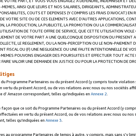
 VOTRE PART, ET VOUS VOUS ENGAGEZ A DEFENDRE, INDEMNISER ET DE
-MEMES, AINSI QUE LEURS ET NOS SALARIES, DIRIGEANTS, ADMINISTRAT
NSABILITES, COUTS ET DEPENSES (Y COMPRIS LES FRAIS D’AVOCAT) EN R
 DE VOTRE SITE OU DE CES ELEMENTS AVEC D’AUTRES APPLICATIONS, CONT
ON, LA PRODUCTION, LA PUBLICITE, LA PROMOTION OU LA COMMERCIALIS
UTILISATION DE TOUTE OFFRE DE SERVICE, QUE CETTE UTILISATION VIOL
NQUEMENT DE VOTRE PART A UNE QUELCONQUE DISPOSITION DU PRESENT 
COLLECTE, LE REGLEMENT, OU LA NON-PERCEPTION OU LE NON-PAIEMENT 
NT FISCAL OU (F) UNE NEGLIGENCE OU UNE FAUTE INTENTIONNELLE DE V
MEMES POUVONS ENGAGER DES POURSUITES ET EFFECTUER TOUT ACTE 
 FAIRE VALOIR UNE DEMANDE EN JUSTICE OU POUR LA PROTECTION DE DR
litiges
t du Programme Partenaires ou du présent Accord (y compris toute violation
 vertu du présent Accord, ou de vos relations avec nous ou nos sociétés affili
ite d’ Amazon correspondant, telles qu'indiquées en
Annexe 2
.
e façon que ce soit du Programme Partenaires ou du présent Accord (y compr
ffectuées en vertu du présent Accord, ou de vos relations avec nous ou nos soc
nt, telles qu'indiquées en
Annexe 3
.
 au programme Partenaires de temps à autre, y compris, mais sans s'y limite