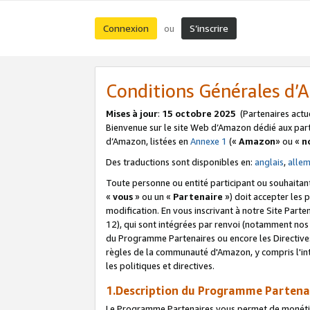
Connexion
S’inscrire
ou
Conditions Générales d
Mises à jour
:
15 octobre 2025
(Partenaires actu
Bienvenue sur le site Web d’Amazon dédié aux part
d’Amazon, listées en
Annexe 1
(«
Amazon
» ou «
n
Des traductions sont disponibles en:
anglais
,
alle
Toute personne ou entité participant ou souhaitan
«
vous
» ou un «
Partenaire
») doit accepter les
modification. En vous inscrivant à notre Site Parte
12), qui sont intégrées par renvoi (notamment no
du Programme Partenaires ou encore les Directive
règles de la communauté d'Amazon, y compris l'int
les politiques et directives.
1.Description du Programme Partena
Le Programme Partenaires vous permet de monétiser 