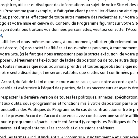
registrer, utiliser et divulguer des informations au sujet de votre Site et des
u Programme (par exemple, le fait qu’un client particulier d'Amazon ait cliqu
ôler, parcourir et effectuer de toute autre manière des recherches sur votre Si
tre logo et votre mise en œuvre du Contenu du Programme figurant sur votre Si
 façon dont nous traitons vos données personnelles, veuillez consulter l’Acc
 4
,
 affiliées et nous-mêmes pouvons, à tout moment, solliciter (directement ou 
nt Accord, (b) nos sociétés affiliées et nous-mêmes pouvons, à tout moment, 
votre Site, (c) le fait que nous n’imposions pas la stricte exécution, de votre
poser ultérieurement l’exécution de ladite disposition ou de toute autre disp
ce, toutes mesures que nous pourrions prendre et toutes approbations que n
otre seule discrétion, et ne seront valables que si elles sont confirmées par 
Accord, du fait de la loi ou pour toute autre cause, sans notre accord exprès 
posable et exécutoire à l’égard des parties, de leurs successeurs et ayants dro
especter, la dernière version de toutes les politiques, annexes, spécification
ant aux outils, sous-programmes et fonctions mis à votre disposition par le 
 ponctuelles des Politiques du Programme. En cas de contradiction entre le p
ntre le présent Accord et l’accord que vous avez conclu avec une société aff
 pour le programme séparé. Le présent Accord (y compris les Politiques du Pr
ires, et il supplante tous les accords et discussions antérieurs.
cord, les termes « inclut/incluent », « y compris », « notamment » et « par e