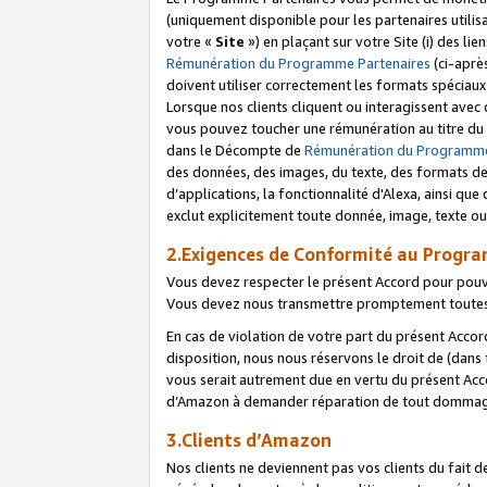
(uniquement disponible pour les partenaires utilis
votre «
Site
») en plaçant sur votre Site (i) des li
Rémunération du Programme Partenaires
(ci-aprè
doivent utiliser correctement les formats spéciaux
Lorsque nos clients cliquent ou interagissent avec
vous pouvez toucher une rémunération au titre du p
dans le Décompte de
Rémunération du Programme
des données, des images, du texte, des formats de 
d’applications, la fonctionnalité d'Alexa, ainsi q
exclut explicitement toute donnée, image, texte ou
2.Exigences de Conformité au Progr
Vous devez respecter le présent Accord pour pouv
Vous devez nous transmettre promptement toutes 
En cas de violation de votre part du présent Accor
disposition, nous nous réservons le droit de (dans
vous serait autrement due en vertu du présent Accor
d’Amazon à demander réparation de tout dommag
3.Clients d’Amazon
Nos clients ne deviennent pas vos clients du fait 