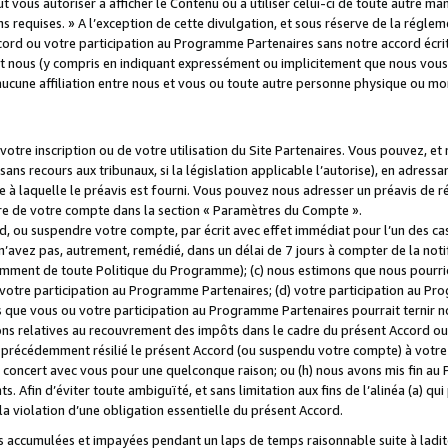
 vous autoriser à afficher le Contenu ou à utiliser celui-ci de toute autre man
ns requises. » A l’exception de cette divulgation, et sous réserve de la régle
rd ou votre participation au Programme Partenaires sans notre accord écrit
s et nous (y compris en indiquant expressément ou implicitement que nous vou
d'aucune affiliation entre nous et vous ou toute autre personne physique ou m
tre inscription ou de votre utilisation du Site Partenaires. Vous pouvez, et
 recours aux tribunaux, si la législation applicable l’autorise), en adressant 
e à laquelle le préavis est fourni. Vous pouvez nous adresser un préavis de r
ture de votre compte dans la section « Paramètres du Compte ».
, ou suspendre votre compte, par écrit avec effet immédiat pour l’un des cas
 n’avez pas, autrement, remédié, dans un délai de 7 jours à compter de la noti
tamment de toute Politique du Programme); (c) nous estimons que nous pourrio
votre participation au Programme Partenaires; (d) votre participation au Pro
ns que vous ou votre participation au Programme Partenaires pourrait ternir 
ons relatives au recouvrement des impôts dans le cadre du présent Accord ou 
s précédemment résilié le présent Accord (ou suspendu votre compte) à votre
de concert avec vous pour une quelconque raison; ou (h) nous avons mis fin a
. Afin d’éviter toute ambiguïté, et sans limitation aux fins de l’alinéa (a) qui
violation d’une obligation essentielle du présent Accord.
accumulées et impayées pendant un laps de temps raisonnable suite à ladite