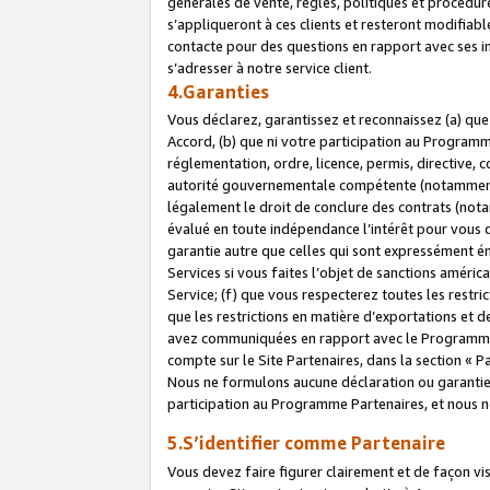
générales de vente, règles, politiques et procédure
s’appliqueront à ces clients et resteront modifiabl
contacte pour des questions en rapport avec ses in
s’adresser à notre service client.
4.Garanties
Vous déclarez, garantissez et reconnaissez (a) qu
Accord, (b) que ni votre participation au Programme
réglementation, ordre, licence, permis, directive,
autorité gouvernementale compétente (notamment le
légalement le droit de conclure des contrats (not
évalué en toute indépendance l’intérêt pour vous 
garantie autre que celles qui sont expressément én
Services si vous faites l’objet de sanctions amér
Service; (f) que vous respecterez toutes les restri
que les restrictions en matière d’exportations et d
avez communiquées en rapport avec le Programme P
compte sur le Site Partenaires, dans la section «
Nous ne formulons aucune déclaration ou garantie
participation au Programme Partenaires, et nous n
5.S’identifier comme Partenaire
Vous devez faire figurer clairement et de façon vi