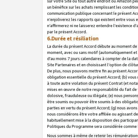
sur votre Site ou tout autre endroit où Amazon peut
un bénéfice sur les achats remplissant les conditio
communication publique concernant le présent Acco
n’enjoliverez les rapports qui existent entre vou
n’affirmerez ni ne laisserez entendre l'existence 
par le présent Accord.
6.Durée et résiliation
La durée du présent Accord débute au moment de vo
moment, avec ou sans motif (automatiquement et sans
d’au moins 7 jours calendaires à compter de la dat
Site Partenaires et en choisissant l’option de clô
De plus, nous pouvons mettre fin au présent Accord
obligation essentielle du présent Accord; (b) vous
à toute autre violation du présent Contrat (et no
mises en œuvre de notre responsabilité du fait de 
dolosive, frauduleuse ou illégale; (e) nous penso
être soumis ou pouvoir être soumis à des obligati
parties en vertu du présent Accord; (g) nous avon
nous considérons être votre affiliée ou agissant 
habituellement mise à la disposition des participants
Politiques du Programme sera considérée comme la 
Nous sommes à même de retenir les rémunérations 