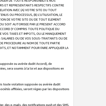
GAGER DE TOUTE RESPONSABILITE NOS
EURS ET REPRESENTANTS RESPECTIFS CONTRE
ELATION AVEC (A) VOTRE SITE OU TOUT
ENUS OU PROCESSUS, (B) L’UTILISATION, LE
ATION DE VOTRE SITE OU DE TOUT ELEMENT
E OU SOIT AUTORISEE PAR LE PRESENT ACCORD
ACCORD (Y COMPRIS TOUTE POLITIQUE DU
DE VOS TAXES ET IMPOTS, OU LE MANQUEMENT
OS SALARIES OU DE VOS SOUS-TRAITANTS OU DE
DE PROCEDURE AU NOM DE TOUTE PARTIE
OITS, ET NOTAMMENT POUR FAIRE APPLIQUER LA
 supposée ou avérée dudit Accord), de
ées, sera soumis à la loi et aux dispositions en
is toute violation supposée ou avérée dudit
iétés affiliées, seront régies par les dispositions
r, des e-mails, des notifications push et des SMS.