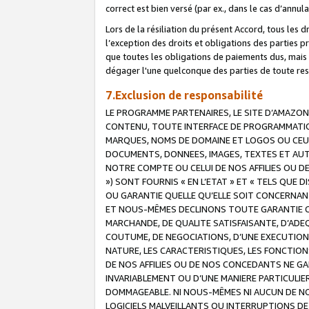
correct est bien versé (par ex., dans le cas d’annul
Lors de la résiliation du présent Accord, tous les 
l’exception des droits et obligations des parties p
que toutes les obligations de paiements dus, mais no
dégager l'une quelconque des parties de toute resp
7.Exclusion de responsabilité
LE PROGRAMME PARTENAIRES, LE SITE D’AMAZON
CONTENU, TOUTE INTERFACE DE PROGRAMMATION
MARQUES, NOMS DE DOMAINE ET LOGOS OU CEUX 
DOCUMENTS, DONNEES, IMAGES, TEXTES ET AUT
NOTRE COMPTE OU CELUI DE NOS AFFILIES OU 
») SONT FOURNIS « EN L’ETAT » ET « TELS QU
OU GARANTIE QUELLE QU’ELLE SOIT CONCERNANT 
ET NOUS-MÊMES DECLINONS TOUTE GARANTIE CON
MARCHANDE, DE QUALITE SATISFAISANTE, D’ADE
COUTUME, DE NEGOCIATIONS, D’UNE EXECUTION
NATURE, LES CARACTERISTIQUES, LES FONCTION
DE NOS AFFILIES OU DE NOS CONCEDANTS NE G
INVARIABLEMENT OU D’UNE MANIERE PARTICULI
DOMMAGEABLE. NI NOUS-MÊMES NI AUCUN DE NO
LOGICIELS MALVEILLANTS OU INTERRUPTIONS D