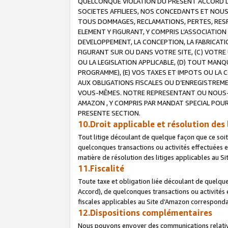
QUELCONQUE VIOLATION DU PRESENT ACCORD DE
SOCIETES AFFILIEES, NOS CONCEDANTS ET NOUS
TOUS DOMMAGES, RECLAMATIONS, PERTES, RESPO
ELEMENT Y FIGURANT, Y COMPRIS L’ASSOCIATION
DEVELOPPEMENT, LA CONCEPTION, LA FABRICATI
FIGURANT SUR OU DANS VOTRE SITE, (C) VOTRE 
OU LA LEGISLATION APPLICABLE, (D) TOUT MA
PROGRAMME), (E) VOS TAXES ET IMPOTS OU LA 
AUX OBLIGATIONS FISCALES OU D’ENREGISTREME
VOUS-MÊMES. NOTRE REPRESENTANT OU NOUS-
AMAZON , Y COMPRIS PAR MANDAT SPECIAL POUR
PRESENTE SECTION.
10.Droit applicable et résolution des 
Tout litige découlant de quelque façon que ce soi
quelconques transactions ou activités effectuées en
matière de résolution des litiges applicables au S
11.Fiscalité
Toute taxe et obligation liée découlant de quelqu
Accord), de quelconques transactions ou activités e
fiscales applicables au Site d’Amazon corresponda
12.Dispositions complémentaires
Nous pouvons envoyer des communications relatives