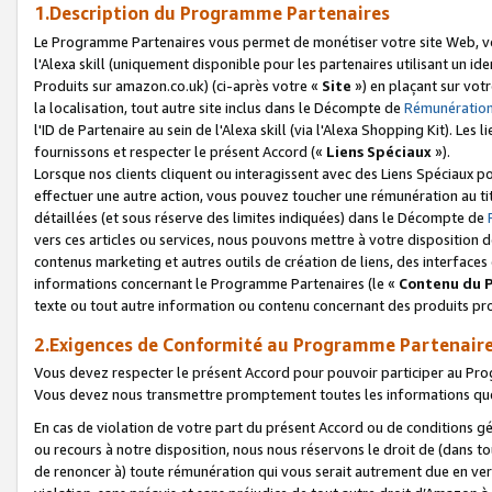
1.Description du Programme Partenaires
Le Programme Partenaires vous permet de monétiser votre site Web, vos 
l'Alexa skill (uniquement disponible pour les partenaires utilisant un 
Produits sur amazon.co.uk) (ci-après votre «
Site
») en plaçant sur votr
la localisation, tout autre site inclus dans le Décompte de
Rémunération
l'ID de Partenaire au sein de l'Alexa skill (via l'Alexa Shopping Kit). Le
fournissons et respecter le présent Accord («
Liens Spéciaux
»).
Lorsque nos clients cliquent ou interagissent avec des Liens Spéciaux p
effectuer une autre action, vous pouvez toucher une rémunération au ti
détaillées (et sous réserve des limites indiquées) dans le Décompte de
vers ces articles ou services, nous pouvons mettre à votre disposition d
contenus marketing et autres outils de création de liens, des interfaces
informations concernant le Programme Partenaires (le «
Contenu du 
texte ou tout autre information ou contenu concernant des produits prop
2.Exigences de Conformité au Programme Partenair
Vous devez respecter le présent Accord pour pouvoir participer au Pr
Vous devez nous transmettre promptement toutes les informations que
En cas de violation de votre part du présent Accord ou de conditions g
ou recours à notre disposition, nous nous réservons le droit de (dans 
de renoncer à) toute rémunération qui vous serait autrement due en ver