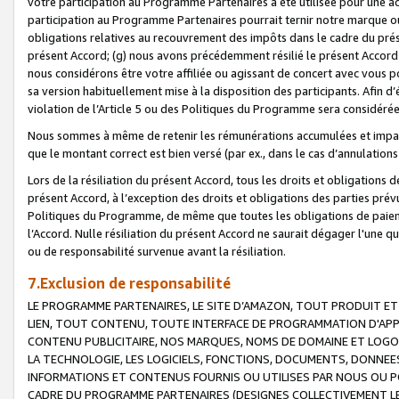
votre participation au Programme Partenaires a été utilisée pour une ac
participation au Programme Partenaires pourrait ternir notre marque ou
obligations relatives au recouvrement des impôts dans le cadre du prése
présent Accord; (g) nous avons précédemment résilié le présent Accord
nous considérons être votre affiliée ou agissant de concert avec vous 
sa version habituellement mise à la disposition des participants. Afin d’é
violation de l’Article 5 ou des Politiques du Programme sera considéré
Nous sommes à même de retenir les rémunérations accumulées et impayée
que le montant correct est bien versé (par ex., dans le cas d’annulations
Lors de la résiliation du présent Accord, tous les droits et obligations 
présent Accord, à l’exception des droits et obligations des parties prévus
Politiques du Programme, de même que toutes les obligations de paiement
l’Accord. Nulle résiliation du présent Accord ne saurait dégager l'une 
ou de responsabilité survenue avant la résiliation.
7.Exclusion de responsabilité
LE PROGRAMME PARTENAIRES, LE SITE D’AMAZON, TOUT PRODUIT ET 
LIEN, TOUT CONTENU, TOUTE INTERFACE DE PROGRAMMATION D'APP
CONTENU PUBLICITAIRE, NOS MARQUES, NOMS DE DOMAINE ET LOGOS
LA TECHNOLOGIE, LES LOGICIELS, FONCTIONS, DOCUMENTS, DONNEES
INFORMATIONS ET CONTENUS FOURNIS OU UTILISES PAR NOUS OU P
CADRE DU PROGRAMME PARTENAIRES (DESIGNES COLLECTIVEMENT LE