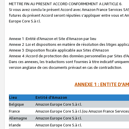
METTRE FIN AU PRESENT ACCORD CONFORMEMENT A L’ARTICLE 6.
Si vous avez conclu le présent Accord avec Amazon France Services SAS 
futures du présent Accord seront réputées s’appliquer entre vous et 
Europe Core S.à r.l.
Annexe 1 :Entité d’Amazon et Site d’Amazon par lieu
Annexe 2 :Loi et dispositions en matière de résolution des litiges appli
Annexe 3 :Disposition fiscale applicable aux Sites d’Amazon
Annexe 4 :Accord de protection des données personnelles par Sites d
Dans ces annexes, les traductions sont fournies à titre indicatif uniquem
version anglaise de ces documents prévaut en cas de contradiction.
ANNEXE 1 : ENTITE D’A
Lieu
Entité d’Amazon
Belgique
Amazon Europe Core S.à r.l.
France
Amazon Europe Core S.à r.l.(ou Amazon France Services 
Allemagne
Amazon Europe Core S.à r.l.
Irlande
Amazon Europe Core S.à r.l.