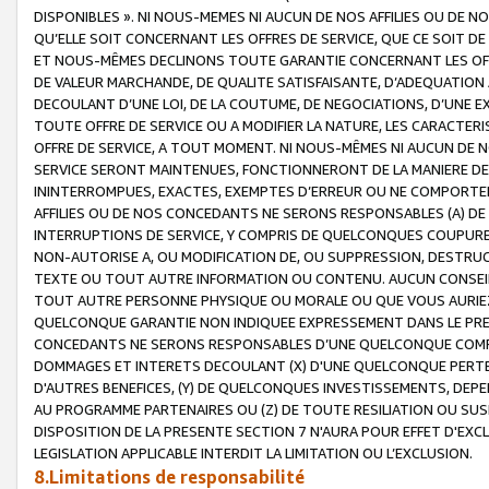
DISPONIBLES ». NI NOUS-MEMES NI AUCUN DE NOS AFFILIES OU D
QU’ELLE SOIT CONCERNANT LES OFFRES DE SERVICE, QUE CE SOIT DE
ET NOUS-MÊMES DECLINONS TOUTE GARANTIE CONCERNANT LES OFFRE
DE VALEUR MARCHANDE, DE QUALITE SATISFAISANTE, D’ADEQUATION
DECOULANT D’UNE LOI, DE LA COUTUME, DE NEGOCIATIONS, D’UNE
TOUTE OFFRE DE SERVICE OU A MODIFIER LA NATURE, LES CARACTERI
OFFRE DE SERVICE, A TOUT MOMENT. NI NOUS-MÊMES NI AUCUN DE 
SERVICE SERONT MAINTENUES, FONCTIONNERONT DE LA MANIERE DECR
ININTERROMPUES, EXACTES, EXEMPTES D’ERREUR OU NE COMPORT
AFFILIES OU DE NOS CONCEDANTS NE SERONS RESPONSABLES (A) DE
INTERRUPTIONS DE SERVICE, Y COMPRIS DE QUELCONQUES COUPURE
NON-AUTORISE A, OU MODIFICATION DE, OU SUPPRESSION, DESTRUC
TEXTE OU TOUT AUTRE INFORMATION OU CONTENU. AUCUN CONSEIL 
TOUT AUTRE PERSONNE PHYSIQUE OU MORALE OU QUE VOUS AURIEZ 
QUELCONQUE GARANTIE NON INDIQUEE EXPRESSEMENT DANS LE PRES
CONCEDANTS NE SERONS RESPONSABLES D’UNE QUELCONQUE COM
DOMMAGES ET INTERETS DECOULANT (X) D'UNE QUELCONQUE PERTE D
D'AUTRES BENEFICES, (Y) DE QUELCONQUES INVESTISSEMENTS, DEP
AU PROGRAMME PARTENAIRES OU (Z) DE TOUTE RESILIATION OU SU
DISPOSITION DE LA PRESENTE SECTION 7 N'AURA POUR EFFET D'EXC
LEGISLATION APPLICABLE INTERDIT LA LIMITATION OU L’EXCLUSION.
8.Limitations de responsabilité