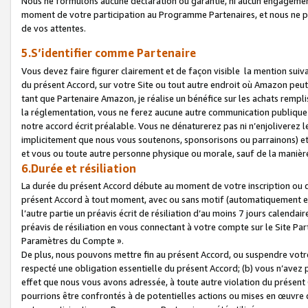
Nous ne formulons aucune déclaration ou garantie, ni aucun engagemen
moment de votre participation au Programme Partenaires, et nous ne p
de vos attentes.
5.S’identifier comme Partenaire
Vous devez faire figurer clairement et de façon visible la mention sui
du présent Accord, sur votre Site ou tout autre endroit où Amazon peut vo
tant que Partenaire Amazon, je réalise un bénéfice sur les achats remplis
la réglementation, vous ne ferez aucune autre communication publique
notre accord écrit préalable. Vous ne dénaturerez pas ni n’enjoliverez 
implicitement que nous vous soutenons, sponsorisons ou parrainons) et v
et vous ou toute autre personne physique ou morale, sauf de la manièr
6.Durée et résiliation
La durée du présent Accord débute au moment de votre inscription ou de
présent Accord à tout moment, avec ou sans motif (automatiquement et sa
l’autre partie un préavis écrit de résiliation d’au moins 7 jours calenda
préavis de résiliation en vous connectant à votre compte sur le Site Par
Paramètres du Compte ».
De plus, nous pouvons mettre fin au présent Accord, ou suspendre votre 
respecté une obligation essentielle du présent Accord; (b) vous n’avez p
effet que nous vous avons adressée, à toute autre violation du présen
pourrions être confrontés à de potentielles actions ou mises en œuvre 