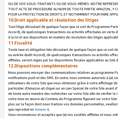
OU DE VOS SOUS-TRAITANTS OU DE VOUS-MÊMES. NOTRE REPRES
TOUT ACTE DE PROCEDURE AU NOM DE TOUTE PARTIE AMAZON , Y CO
POUR LA PROTECTION DE DROITS, ET NOTAMMENT POUR FAIRE APPL
10.Droit applicable et résolution des litiges
Tout litige découlant de quelque façon que ce soit du Programme Parte
Accord), de quelconques transactions ou activités effectuées en vertu d
à la loi et aux dispositions en matière de résolution des litiges applic
11.Fiscalité
Toute taxe et obligation liée découlant de quelque façon que ce soit 
ou avérée dudit Accord), de quelconques transactions ou activités effe
affiliées, seront régies par les dispositions fiscales applicables au Si
12.Dispositions complémentaires
Nous pouvons envoyer des communications relatives au programme Parten
notifications push et des SMS. En outre, nous sommes autorisés à (a) cont
utilisateurs de votre Site que nous obtenons grâce à votre affichage de
particulier d'Amazon ait cliqué sur un Lien Spécial de votre Site avant d
de toute autre manière des recherches sur votre Site afin de vérifier le re
votre mise en œuvre du Contenu du Programme figurant sur votre Site à
plus sur la façon dont nous traitons vos données personnelles, veuille
que reproduit en
Annexe 4
,
Vous reconnaissez et acceptez que (a) nos sociétés affiliées et nous-m