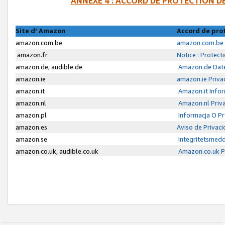
ANNEXE 4 : ACCORD DE PROTECTION 
Site d’ Amazon
Accord de pro
amazon.com.be
amazon.com.be 
amazon.fr
Notice : Protect
amazon.de, audible.de
Amazon.de Date
amazon.ie
amazon.ie Priva
amazon.it
Amazon.it Infor
amazon.nl
Amazon.nl Priva
amazon.pl
Informacja O P
amazon.es
Aviso de Privac
amazon.se
Integritetsmed
amazon.co.uk, audible.co.uk
Amazon.co.uk Pr