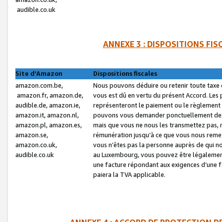
audible.co.uk
ANNEXE 3 : DISPOSITIONS FI
Site d’Amazon
Dispositions fiscales
amazon.com.be,
Nous pouvons déduire ou retenir toute taxe 
amazon.fr, amazon.de,
vous est dû en vertu du présent Accord. Les 
audible.de, amazon.ie,
représenteront le paiement ou le règlement 
amazon.it, amazon.nl,
pouvons vous demander ponctuellement des r
amazon.pl, amazon.es,
mais que vous ne nous les transmettez pas, n
amazon.se,
rémunération jusqu’à ce que vous nous reme
amazon.co.uk,
vous n’êtes pas la personne auprès de qui no
audible.co.uk
au Luxembourg, vous pouvez être légalement 
une facture répondant aux exigences d’une 
paiera la TVA applicable.