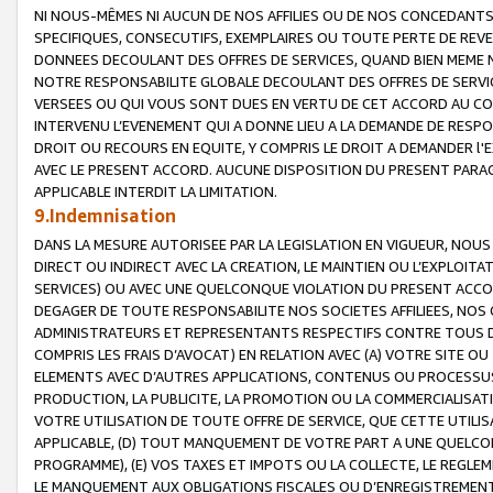
NI NOUS-MÊMES NI AUCUN DE NOS AFFILIES OU DE NOS CONCEDANT
SPECIFIQUES, CONSECUTIFS, EXEMPLAIRES OU TOUTE PERTE DE REVE
DONNEES DECOULANT DES OFFRES DE SERVICES, QUAND BIEN MEME N
NOTRE RESPONSABILITE GLOBALE DECOULANT DES OFFRES DE SERVI
VERSEES OU QUI VOUS SONT DUES EN VERTU DE CET ACCORD AU CO
INTERVENU L’EVENEMENT QUI A DONNE LIEU A LA DEMANDE DE RESP
DROIT OU RECOURS EN EQUITE, Y COMPRIS LE DROIT A DEMANDER l'
AVEC LE PRESENT ACCORD. AUCUNE DISPOSITION DU PRESENT PARAG
APPLICABLE INTERDIT LA LIMITATION.
9.Indemnisation
DANS LA MESURE AUTORISEE PAR LA LEGISLATION EN VIGUEUR, NO
DIRECT OU INDIRECT AVEC LA CREATION, LE MAINTIEN OU L’EXPLOIT
SERVICES) OU AVEC UNE QUELCONQUE VIOLATION DU PRESENT ACCO
DEGAGER DE TOUTE RESPONSABILITE NOS SOCIETES AFFILIEES, NOS 
ADMINISTRATEURS ET REPRESENTANTS RESPECTIFS CONTRE TOUS D
COMPRIS LES FRAIS D’AVOCAT) EN RELATION AVEC (A) VOTRE SITE O
ELEMENTS AVEC D’AUTRES APPLICATIONS, CONTENUS OU PROCESSUS, (
PRODUCTION, LA PUBLICITE, LA PROMOTION OU LA COMMERCIALISAT
VOTRE UTILISATION DE TOUTE OFFRE DE SERVICE, QUE CETTE UTILI
APPLICABLE, (D) TOUT MANQUEMENT DE VOTRE PART A UNE QUELCO
PROGRAMME), (E) VOS TAXES ET IMPOTS OU LA COLLECTE, LE REGLE
LE MANQUEMENT AUX OBLIGATIONS FISCALES OU D’ENREGISTREMENT 