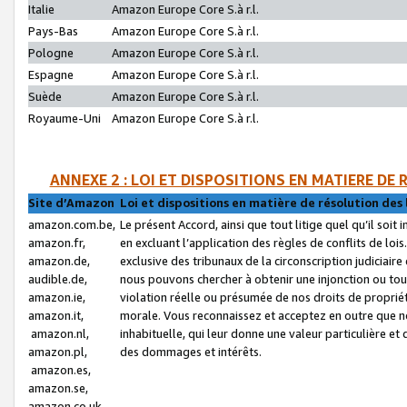
Italie
Amazon Europe Core S.à r.l.
Pays-Bas
Amazon Europe Core S.à r.l.
Pologne
Amazon Europe Core S.à r.l.
Espagne
Amazon Europe Core S.à r.l.
Suède
Amazon Europe Core S.à r.l.
Royaume-Uni
Amazon Europe Core S.à r.l.
ANNEXE 2 : LOI ET DISPOSITIONS EN MATIERE DE
Site d’Amazon
Loi et dispositions en matière de résolution des 
amazon.com.be,
Le présent Accord, ainsi que tout litige quel qu’il soi
amazon.fr,
en excluant l’application des règles de conflits de l
amazon.de,
exclusive des tribunaux de la circonscription judiciai
audible.de,
nous pouvons chercher à obtenir une injonction ou tou
amazon.ie,
violation réelle ou présumée de nos droits de proprié
amazon.it,
morale. Vous reconnaissez et acceptez en outre que n
amazon.nl,
inhabituelle, qui leur donne une valeur particulière 
amazon.pl,
des dommages et intérêts.
amazon.es,
amazon.se,
amazon.co.uk,