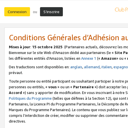
Connexion
S’inscrire
ou
Conditions Générales d’Adhésion 
Mises à jour
:
15 octobre 2025
(Partenaires actuels, découvrez les m
Bienvenue sur le site Web d’Amazon dédié aux partenaires (le «
Site P
les différentes entités d’Amazon, listées en
Annexe 1
(«
Amazon
» ou «
Des traductions sont disponibles en:
anglais
,
allemand
,
italien
,
espagno
prévaut.
Toute personne ou entité participant ou souhaitant participer à notre 
personnes ou entités, «
vous
» ou un «
Partenaire
») doit accepter le
Accord
») sans y apporter de modification. En vous inscrivant à notre Si
Politiques du Programme
(telles que définies à la Section 12), qui so
Partenaires, la Licence PI du Programme Partenaires, le Décompte de 
Marques du Programme Partenaires). Le contenu que vous publiez sur l
compris l'interdiction de créer, modifier ou supprimer des commentaires
directives.