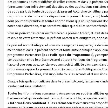
des conditions pouvant différer de celles contenues dans le présent Ac
(directement ou indirectement) des sites ou des applications similaires o
de votre part, de toute disposition du présent Accord ne constituera pa
disposition ou de toute autre disposition du présent Accord, et (d) tou
nous pourrions prendre et toutes approbations que nous pourrions donn
notre seule discrétion, et ne seront valables que si elles sont confirmée
Vous ne pouvez pas céder ou transférer le présent Accord, du fait de la 
réserve de cette restriction, le présent Accord sera obligatoire, opposab
Le présent Accord intègre, et vous vous engagez à respecter, la dernière 
mentionnées dans le présent Accord et toute autre politique s’appliqua
programme Partenaires (les «
Politiques du Programme
»), y compri
contradiction entre le présent Accord et toute Politique du Programme, 
l’accord que vous avez conclu avec une société affiliée d’Amazon dans 
programme séparé. Le présent Accord (y compris les Politiques du Progr
Programme Partenaires, et il supplante tous les accords et discussions 
Chaque fois qu’ils sont utilisés dans le présent Accord, les termes « in
s'entendent sans limitation.
Toutes les informations concernant Amazon ou ses sociétés affiliées 
Partenaires et qui ne relèvent pas du domaine public, ou qui devraient
«
Informations confidentielles
» d’Amazon et demeurent la propriété 
mesure où leur utilisation est raisonnablement nécessaire pour l'appli