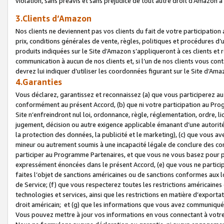
violation, sans préavis et sans préjudice de tout autre droit d’Amazo
3.Clients d’Amazon
Nos clients ne deviennent pas vos clients du fait de votre participati
prix, conditions générales de vente, règles, politiques et procédures d’u
produits indiquées sur le Site d’Amazon s’appliqueront à ces clients et
communication à aucun de nos clients et, si l’un de nos clients vous co
devrez lui indiquer d’utiliser les coordonnées figurant sur le Site d’Ama
4.Garanties
Vous déclarez, garantissez et reconnaissez (a) que vous participerez a
conformément au présent Accord, (b) que ni votre participation au Prog
Site n’enfreindront nul loi, ordonnance, règle, réglementation, ordre, li
jugement, décision ou autre exigence applicable émanant d’une autori
la protection des données, la publicité et le marketing), (c) que vous 
mineur ou autrement soumis à une incapacité légale de conclure des con
participer au Programme Partenaires, et que vous ne vous basez pour pr
expressément énoncées dans le présent Accord, (e) que vous ne particip
faites l’objet de sanctions américaines ou de sanctions conformes aux 
de Service; (f) que vous respecterez toutes les restrictions américaines
technologies et services, ainsi que les restrictions en matière d’exporta
droit américain; et (g) que les informations que vous avez communiqué
Vous pouvez mettre à jour vos informations en vous connectant à votre