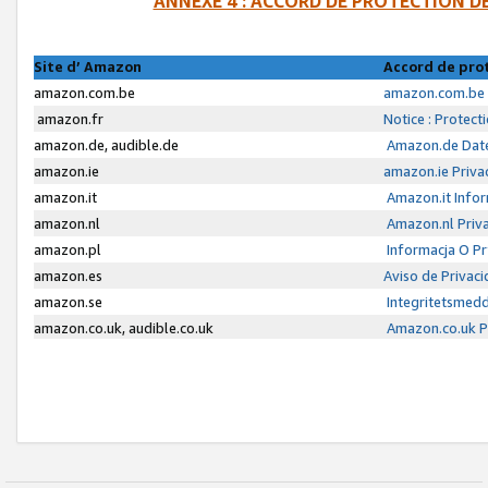
ANNEXE 4 : ACCORD DE PROTECTION 
Site d’ Amazon
Accord de pro
amazon.com.be
amazon.com.be 
amazon.fr
Notice : Protect
amazon.de, audible.de
Amazon.de Date
amazon.ie
amazon.ie Priva
amazon.it
Amazon.it Infor
amazon.nl
Amazon.nl Priva
amazon.pl
Informacja O P
amazon.es
Aviso de Privac
amazon.se
Integritetsmed
amazon.co.uk, audible.co.uk
Amazon.co.uk Pr