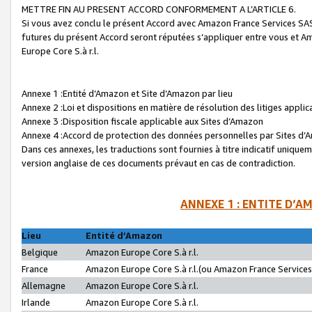
METTRE FIN AU PRESENT ACCORD CONFORMEMENT A L’ARTICLE 6.
Si vous avez conclu le présent Accord avec Amazon France Services SAS 
futures du présent Accord seront réputées s’appliquer entre vous et 
Europe Core S.à r.l.
Annexe 1 :Entité d’Amazon et Site d’Amazon par lieu
Annexe 2 :Loi et dispositions en matière de résolution des litiges appli
Annexe 3 :Disposition fiscale applicable aux Sites d’Amazon
Annexe 4 :Accord de protection des données personnelles par Sites d
Dans ces annexes, les traductions sont fournies à titre indicatif uniquem
version anglaise de ces documents prévaut en cas de contradiction.
ANNEXE 1 : ENTITE D’A
Lieu
Entité d’Amazon
Belgique
Amazon Europe Core S.à r.l.
France
Amazon Europe Core S.à r.l.(ou Amazon France Services 
Allemagne
Amazon Europe Core S.à r.l.
Irlande
Amazon Europe Core S.à r.l.