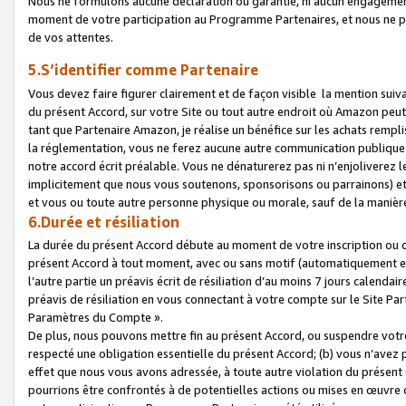
Nous ne formulons aucune déclaration ou garantie, ni aucun engagemen
moment de votre participation au Programme Partenaires, et nous ne p
de vos attentes.
5.S’identifier comme Partenaire
Vous devez faire figurer clairement et de façon visible la mention sui
du présent Accord, sur votre Site ou tout autre endroit où Amazon peut vo
tant que Partenaire Amazon, je réalise un bénéfice sur les achats remplis
la réglementation, vous ne ferez aucune autre communication publique
notre accord écrit préalable. Vous ne dénaturerez pas ni n’enjoliverez 
implicitement que nous vous soutenons, sponsorisons ou parrainons) et v
et vous ou toute autre personne physique ou morale, sauf de la manièr
6.Durée et résiliation
La durée du présent Accord débute au moment de votre inscription ou de
présent Accord à tout moment, avec ou sans motif (automatiquement et sa
l’autre partie un préavis écrit de résiliation d’au moins 7 jours calenda
préavis de résiliation en vous connectant à votre compte sur le Site Par
Paramètres du Compte ».
De plus, nous pouvons mettre fin au présent Accord, ou suspendre votre 
respecté une obligation essentielle du présent Accord; (b) vous n’avez p
effet que nous vous avons adressée, à toute autre violation du présen
pourrions être confrontés à de potentielles actions ou mises en œuvre 