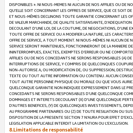
DISPONIBLES ». NI NOUS-MEMES NI AUCUN DE NOS AFFILIES OU D
QU’ELLE SOIT CONCERNANT LES OFFRES DE SERVICE, QUE CE SOIT DE
ET NOUS-MÊMES DECLINONS TOUTE GARANTIE CONCERNANT LES OFFRE
DE VALEUR MARCHANDE, DE QUALITE SATISFAISANTE, D’ADEQUATION
DECOULANT D’UNE LOI, DE LA COUTUME, DE NEGOCIATIONS, D’UNE
TOUTE OFFRE DE SERVICE OU A MODIFIER LA NATURE, LES CARACTERI
OFFRE DE SERVICE, A TOUT MOMENT. NI NOUS-MÊMES NI AUCUN DE 
SERVICE SERONT MAINTENUES, FONCTIONNERONT DE LA MANIERE DECR
ININTERROMPUES, EXACTES, EXEMPTES D’ERREUR OU NE COMPORT
AFFILIES OU DE NOS CONCEDANTS NE SERONS RESPONSABLES (A) DE
INTERRUPTIONS DE SERVICE, Y COMPRIS DE QUELCONQUES COUPURE
NON-AUTORISE A, OU MODIFICATION DE, OU SUPPRESSION, DESTRUC
TEXTE OU TOUT AUTRE INFORMATION OU CONTENU. AUCUN CONSEIL 
TOUT AUTRE PERSONNE PHYSIQUE OU MORALE OU QUE VOUS AURIEZ 
QUELCONQUE GARANTIE NON INDIQUEE EXPRESSEMENT DANS LE PRES
CONCEDANTS NE SERONS RESPONSABLES D’UNE QUELCONQUE COM
DOMMAGES ET INTERETS DECOULANT (X) D'UNE QUELCONQUE PERTE D
D'AUTRES BENEFICES, (Y) DE QUELCONQUES INVESTISSEMENTS, DEP
AU PROGRAMME PARTENAIRES OU (Z) DE TOUTE RESILIATION OU SU
DISPOSITION DE LA PRESENTE SECTION 7 N'AURA POUR EFFET D'EXC
LEGISLATION APPLICABLE INTERDIT LA LIMITATION OU L’EXCLUSION.
8.Limitations de responsabilité