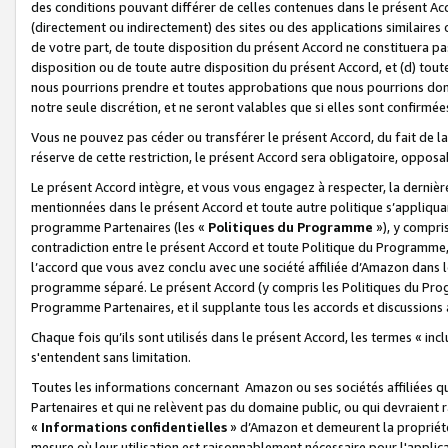
des conditions pouvant différer de celles contenues dans le présent Ac
(directement ou indirectement) des sites ou des applications similaires o
de votre part, de toute disposition du présent Accord ne constituera pa
disposition ou de toute autre disposition du présent Accord, et (d) tou
nous pourrions prendre et toutes approbations que nous pourrions donn
notre seule discrétion, et ne seront valables que si elles sont confirmée
Vous ne pouvez pas céder ou transférer le présent Accord, du fait de la 
réserve de cette restriction, le présent Accord sera obligatoire, opposab
Le présent Accord intègre, et vous vous engagez à respecter, la dernière 
mentionnées dans le présent Accord et toute autre politique s’appliqua
programme Partenaires (les «
Politiques du Programme
»), y compri
contradiction entre le présent Accord et toute Politique du Programme, 
l’accord que vous avez conclu avec une société affiliée d’Amazon dans 
programme séparé. Le présent Accord (y compris les Politiques du Progr
Programme Partenaires, et il supplante tous les accords et discussions 
Chaque fois qu’ils sont utilisés dans le présent Accord, les termes « in
s'entendent sans limitation.
Toutes les informations concernant Amazon ou ses sociétés affiliées 
Partenaires et qui ne relèvent pas du domaine public, ou qui devraient
«
Informations confidentielles
» d’Amazon et demeurent la propriété 
mesure où leur utilisation est raisonnablement nécessaire pour l'appli