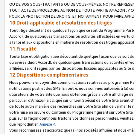
OU DE VOS SOUS-TRAITANTS OU DE VOUS-MÊMES. NOTRE REPRES
TOUT ACTE DE PROCEDURE AU NOM DE TOUTE PARTIE AMAZON , Y CO
POUR LA PROTECTION DE DROITS, ET NOTAMMENT POUR FAIRE APPL
10.Droit applicable et résolution des litiges
Tout litige découlant de quelque façon que ce soit du Programme Parte
Accord), de quelconques transactions ou activités effectuées en vertu d
à la loi et aux dispositions en matière de résolution des litiges applic
11.Fiscalité
Toute taxe et obligation liée découlant de quelque façon que ce soit 
ou avérée dudit Accord), de quelconques transactions ou activités effe
affiliées, seront régies par les dispositions fiscales applicables au Si
12.Dispositions complémentaires
Nous pouvons envoyer des communications relatives au programme Parten
notifications push et des SMS. En outre, nous sommes autorisés à (a) cont
utilisateurs de votre Site que nous obtenons grâce à votre affichage de
particulier d'Amazon ait cliqué sur un Lien Spécial de votre Site avant d
de toute autre manière des recherches sur votre Site afin de vérifier le re
votre mise en œuvre du Contenu du Programme figurant sur votre Site à
plus sur la façon dont nous traitons vos données personnelles, veuille
que reproduit en
Annexe 4
,
Vous reconnaissez et acceptez que (a) nos sociétés affiliées et nous-m