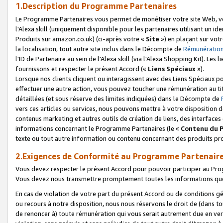
1.Description du Programme Partenaires
Le Programme Partenaires vous permet de monétiser votre site Web, vos 
l'Alexa skill (uniquement disponible pour les partenaires utilisant un 
Produits sur amazon.co.uk) (ci-après votre «
Site
») en plaçant sur votr
la localisation, tout autre site inclus dans le Décompte de
Rémunération
l'ID de Partenaire au sein de l'Alexa skill (via l'Alexa Shopping Kit). Le
fournissons et respecter le présent Accord («
Liens Spéciaux
»).
Lorsque nos clients cliquent ou interagissent avec des Liens Spéciaux p
effectuer une autre action, vous pouvez toucher une rémunération au ti
détaillées (et sous réserve des limites indiquées) dans le Décompte de
vers ces articles ou services, nous pouvons mettre à votre disposition d
contenus marketing et autres outils de création de liens, des interfaces
informations concernant le Programme Partenaires (le «
Contenu du 
texte ou tout autre information ou contenu concernant des produits prop
2.Exigences de Conformité au Programme Partenair
Vous devez respecter le présent Accord pour pouvoir participer au Pr
Vous devez nous transmettre promptement toutes les informations que
En cas de violation de votre part du présent Accord ou de conditions g
ou recours à notre disposition, nous nous réservons le droit de (dans 
de renoncer à) toute rémunération qui vous serait autrement due en ver