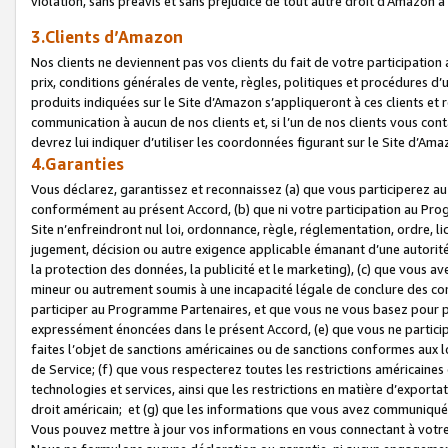
violation, sans préavis et sans préjudice de tout autre droit d’Amazo
3.Clients d’Amazon
Nos clients ne deviennent pas vos clients du fait de votre participati
prix, conditions générales de vente, règles, politiques et procédures d’u
produits indiquées sur le Site d’Amazon s’appliqueront à ces clients et
communication à aucun de nos clients et, si l’un de nos clients vous co
devrez lui indiquer d’utiliser les coordonnées figurant sur le Site d’Ama
4.Garanties
Vous déclarez, garantissez et reconnaissez (a) que vous participerez a
conformément au présent Accord, (b) que ni votre participation au Prog
Site n’enfreindront nul loi, ordonnance, règle, réglementation, ordre, li
jugement, décision ou autre exigence applicable émanant d’une autori
la protection des données, la publicité et le marketing), (c) que vous 
mineur ou autrement soumis à une incapacité légale de conclure des con
participer au Programme Partenaires, et que vous ne vous basez pour pr
expressément énoncées dans le présent Accord, (e) que vous ne particip
faites l’objet de sanctions américaines ou de sanctions conformes aux 
de Service; (f) que vous respecterez toutes les restrictions américaines
technologies et services, ainsi que les restrictions en matière d’exporta
droit américain; et (g) que les informations que vous avez communiqué
Vous pouvez mettre à jour vos informations en vous connectant à votre