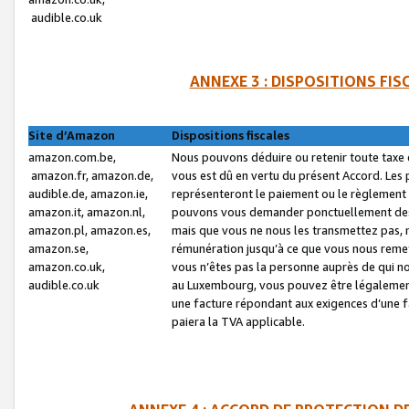
audible.co.uk
ANNEXE 3 : DISPOSITIONS FI
Site d’Amazon
Dispositions fiscales
amazon.com.be,
Nous pouvons déduire ou retenir toute taxe 
amazon.fr, amazon.de,
vous est dû en vertu du présent Accord. Les 
audible.de, amazon.ie,
représenteront le paiement ou le règlement 
amazon.it, amazon.nl,
pouvons vous demander ponctuellement des r
amazon.pl, amazon.es,
mais que vous ne nous les transmettez pas, n
amazon.se,
rémunération jusqu’à ce que vous nous reme
amazon.co.uk,
vous n’êtes pas la personne auprès de qui no
audible.co.uk
au Luxembourg, vous pouvez être légalement 
une facture répondant aux exigences d’une 
paiera la TVA applicable.