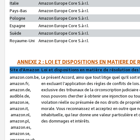
Italie
Amazon Europe Core S.à r.l.
Pays-Bas
Amazon Europe Core S.à r.l.
Pologne
Amazon Europe Core S.à r.l.
Espagne
Amazon Europe Core S.à r.l.
Suède
Amazon Europe Core S.à r.l.
Royaume-Uni
Amazon Europe Core S.à r.l.
ANNEXE 2 : LOI ET DISPOSITIONS EN MATIERE DE
Site d’Amazon
Loi et dispositions en matière de résolution des 
amazon.com.be,
Le présent Accord, ainsi que tout litige quel qu’il soi
amazon.fr,
en excluant l’application des règles de conflits de l
amazon.de,
exclusive des tribunaux de la circonscription judiciai
audible.de,
nous pouvons chercher à obtenir une injonction ou tou
amazon.ie,
violation réelle ou présumée de nos droits de proprié
amazon.it,
morale. Vous reconnaissez et acceptez en outre que n
amazon.nl,
inhabituelle, qui leur donne une valeur particulière 
amazon.pl,
des dommages et intérêts.
amazon.es,
amazon.se,
amazon.co.uk,