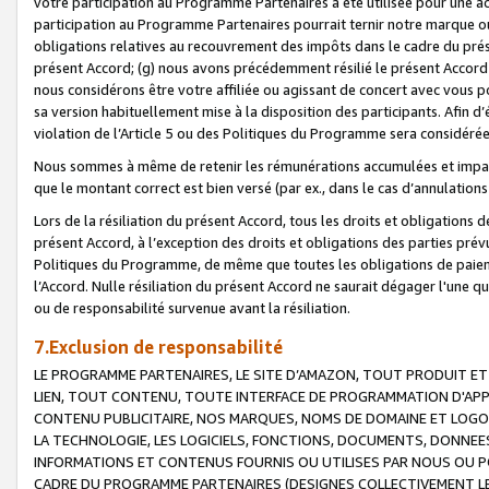
votre participation au Programme Partenaires a été utilisée pour une ac
participation au Programme Partenaires pourrait ternir notre marque ou
obligations relatives au recouvrement des impôts dans le cadre du prése
présent Accord; (g) nous avons précédemment résilié le présent Accord
nous considérons être votre affiliée ou agissant de concert avec vous 
sa version habituellement mise à la disposition des participants. Afin d’é
violation de l’Article 5 ou des Politiques du Programme sera considéré
Nous sommes à même de retenir les rémunérations accumulées et impayée
que le montant correct est bien versé (par ex., dans le cas d’annulations
Lors de la résiliation du présent Accord, tous les droits et obligations 
présent Accord, à l’exception des droits et obligations des parties prévus
Politiques du Programme, de même que toutes les obligations de paiement
l’Accord. Nulle résiliation du présent Accord ne saurait dégager l'une 
ou de responsabilité survenue avant la résiliation.
7.Exclusion de responsabilité
LE PROGRAMME PARTENAIRES, LE SITE D’AMAZON, TOUT PRODUIT ET 
LIEN, TOUT CONTENU, TOUTE INTERFACE DE PROGRAMMATION D'APP
CONTENU PUBLICITAIRE, NOS MARQUES, NOMS DE DOMAINE ET LOGOS
LA TECHNOLOGIE, LES LOGICIELS, FONCTIONS, DOCUMENTS, DONNEES
INFORMATIONS ET CONTENUS FOURNIS OU UTILISES PAR NOUS OU P
CADRE DU PROGRAMME PARTENAIRES (DESIGNES COLLECTIVEMENT LE