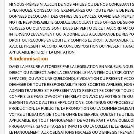
NI NOUS-MÊMES NI AUCUN DE NOS AFFILIES OU DE NOS CONCEDANT
SPECIFIQUES, CONSECUTIFS, EXEMPLAIRES OU TOUTE PERTE DE REVE
DONNEES DECOULANT DES OFFRES DE SERVICES, QUAND BIEN MEME N
NOTRE RESPONSABILITE GLOBALE DECOULANT DES OFFRES DE SERVI
VERSEES OU QUI VOUS SONT DUES EN VERTU DE CET ACCORD AU CO
INTERVENU L’EVENEMENT QUI A DONNE LIEU A LA DEMANDE DE RESP
DROIT OU RECOURS EN EQUITE, Y COMPRIS LE DROIT A DEMANDER l'
AVEC LE PRESENT ACCORD. AUCUNE DISPOSITION DU PRESENT PARAG
APPLICABLE INTERDIT LA LIMITATION.
9.Indemnisation
DANS LA MESURE AUTORISEE PAR LA LEGISLATION EN VIGUEUR, NO
DIRECT OU INDIRECT AVEC LA CREATION, LE MAINTIEN OU L’EXPLOIT
SERVICES) OU AVEC UNE QUELCONQUE VIOLATION DU PRESENT ACCO
DEGAGER DE TOUTE RESPONSABILITE NOS SOCIETES AFFILIEES, NOS 
ADMINISTRATEURS ET REPRESENTANTS RESPECTIFS CONTRE TOUS D
COMPRIS LES FRAIS D’AVOCAT) EN RELATION AVEC (A) VOTRE SITE O
ELEMENTS AVEC D’AUTRES APPLICATIONS, CONTENUS OU PROCESSUS, (
PRODUCTION, LA PUBLICITE, LA PROMOTION OU LA COMMERCIALISAT
VOTRE UTILISATION DE TOUTE OFFRE DE SERVICE, QUE CETTE UTILI
APPLICABLE, (D) TOUT MANQUEMENT DE VOTRE PART A UNE QUELCO
PROGRAMME), (E) VOS TAXES ET IMPOTS OU LA COLLECTE, LE REGLE
LE MANQUEMENT AUX OBLIGATIONS FISCALES OU D’ENREGISTREMENT 