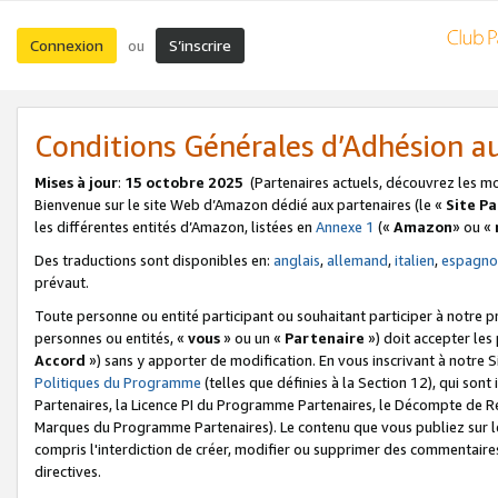
Connexion
S’inscrire
ou
Conditions Générales d’Adhésion 
Mises à jour
:
15 octobre 2025
(Partenaires actuels, découvrez les m
Bienvenue sur le site Web d’Amazon dédié aux partenaires (le «
Site P
les différentes entités d’Amazon, listées en
Annexe 1
(«
Amazon
» ou «
Des traductions sont disponibles en:
anglais
,
allemand
,
italien
,
espagno
prévaut.
Toute personne ou entité participant ou souhaitant participer à notre 
personnes ou entités, «
vous
» ou un «
Partenaire
») doit accepter le
Accord
») sans y apporter de modification. En vous inscrivant à notre Si
Politiques du Programme
(telles que définies à la Section 12), qui so
Partenaires, la Licence PI du Programme Partenaires, le Décompte de 
Marques du Programme Partenaires). Le contenu que vous publiez sur l
compris l'interdiction de créer, modifier ou supprimer des commentaires
directives.