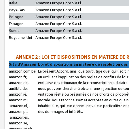
Italie
Amazon Europe Core S.à r.l.
Pays-Bas
Amazon Europe Core S.à r.l.
Pologne
Amazon Europe Core S.à r.l.
Espagne
Amazon Europe Core S.à r.l.
Suède
Amazon Europe Core S.à r.l.
Royaume-Uni
Amazon Europe Core S.à r.l.
ANNEXE 2 : LOI ET DISPOSITIONS EN MATIERE DE
Site d’Amazon
Loi et dispositions en matière de résolution des 
amazon.com.be,
Le présent Accord, ainsi que tout litige quel qu’il soi
amazon.fr,
en excluant l’application des règles de conflits de l
amazon.de,
exclusive des tribunaux de la circonscription judiciai
audible.de,
nous pouvons chercher à obtenir une injonction ou tou
amazon.ie,
violation réelle ou présumée de nos droits de proprié
amazon.it,
morale. Vous reconnaissez et acceptez en outre que n
amazon.nl,
inhabituelle, qui leur donne une valeur particulière 
amazon.pl,
des dommages et intérêts.
amazon.es,
amazon.se,
amazon.co.uk,