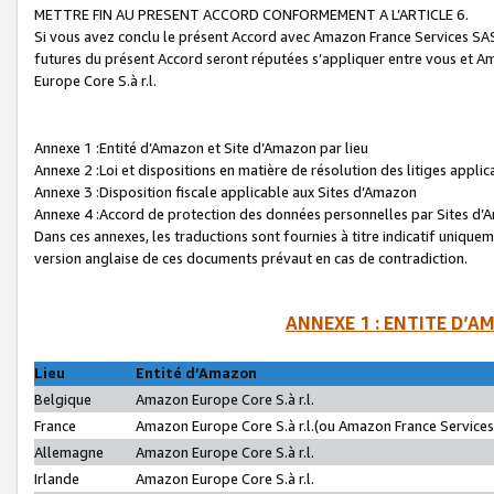
METTRE FIN AU PRESENT ACCORD CONFORMEMENT A L’ARTICLE 6.
Si vous avez conclu le présent Accord avec Amazon France Services SAS 
futures du présent Accord seront réputées s’appliquer entre vous et 
Europe Core S.à r.l.
Annexe 1 :Entité d’Amazon et Site d’Amazon par lieu
Annexe 2 :Loi et dispositions en matière de résolution des litiges appli
Annexe 3 :Disposition fiscale applicable aux Sites d’Amazon
Annexe 4 :Accord de protection des données personnelles par Sites d
Dans ces annexes, les traductions sont fournies à titre indicatif uniquem
version anglaise de ces documents prévaut en cas de contradiction.
ANNEXE 1 : ENTITE D’A
Lieu
Entité d’Amazon
Belgique
Amazon Europe Core S.à r.l.
France
Amazon Europe Core S.à r.l.(ou Amazon France Services 
Allemagne
Amazon Europe Core S.à r.l.
Irlande
Amazon Europe Core S.à r.l.