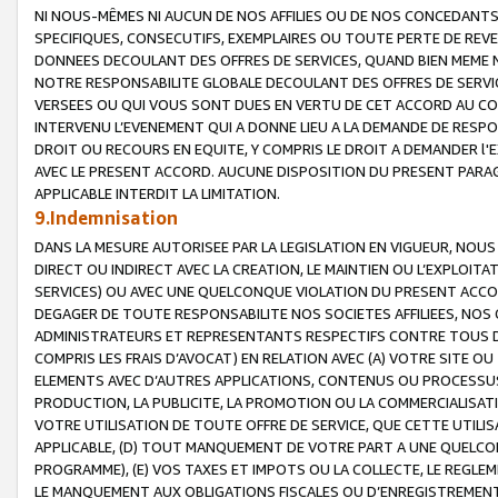
NI NOUS-MÊMES NI AUCUN DE NOS AFFILIES OU DE NOS CONCEDANT
SPECIFIQUES, CONSECUTIFS, EXEMPLAIRES OU TOUTE PERTE DE REVE
DONNEES DECOULANT DES OFFRES DE SERVICES, QUAND BIEN MEME N
NOTRE RESPONSABILITE GLOBALE DECOULANT DES OFFRES DE SERVI
VERSEES OU QUI VOUS SONT DUES EN VERTU DE CET ACCORD AU CO
INTERVENU L’EVENEMENT QUI A DONNE LIEU A LA DEMANDE DE RESP
DROIT OU RECOURS EN EQUITE, Y COMPRIS LE DROIT A DEMANDER l'
AVEC LE PRESENT ACCORD. AUCUNE DISPOSITION DU PRESENT PARAG
APPLICABLE INTERDIT LA LIMITATION.
9.Indemnisation
DANS LA MESURE AUTORISEE PAR LA LEGISLATION EN VIGUEUR, NO
DIRECT OU INDIRECT AVEC LA CREATION, LE MAINTIEN OU L’EXPLOIT
SERVICES) OU AVEC UNE QUELCONQUE VIOLATION DU PRESENT ACCO
DEGAGER DE TOUTE RESPONSABILITE NOS SOCIETES AFFILIEES, NOS 
ADMINISTRATEURS ET REPRESENTANTS RESPECTIFS CONTRE TOUS D
COMPRIS LES FRAIS D’AVOCAT) EN RELATION AVEC (A) VOTRE SITE O
ELEMENTS AVEC D’AUTRES APPLICATIONS, CONTENUS OU PROCESSUS, (
PRODUCTION, LA PUBLICITE, LA PROMOTION OU LA COMMERCIALISAT
VOTRE UTILISATION DE TOUTE OFFRE DE SERVICE, QUE CETTE UTILI
APPLICABLE, (D) TOUT MANQUEMENT DE VOTRE PART A UNE QUELCO
PROGRAMME), (E) VOS TAXES ET IMPOTS OU LA COLLECTE, LE REGLE
LE MANQUEMENT AUX OBLIGATIONS FISCALES OU D’ENREGISTREMENT 