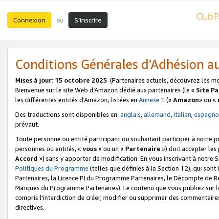
Connexion
S’inscrire
ou
Conditions Générales d’Adhésion 
Mises à jour
:
15 octobre 2025
(Partenaires actuels, découvrez les m
Bienvenue sur le site Web d’Amazon dédié aux partenaires (le «
Site P
les différentes entités d’Amazon, listées en
Annexe 1
(«
Amazon
» ou «
Des traductions sont disponibles en:
anglais
,
allemand
,
italien
,
espagno
prévaut.
Toute personne ou entité participant ou souhaitant participer à notre 
personnes ou entités, «
vous
» ou un «
Partenaire
») doit accepter le
Accord
») sans y apporter de modification. En vous inscrivant à notre Si
Politiques du Programme
(telles que définies à la Section 12), qui so
Partenaires, la Licence PI du Programme Partenaires, le Décompte de 
Marques du Programme Partenaires). Le contenu que vous publiez sur l
compris l'interdiction de créer, modifier ou supprimer des commentaires
directives.