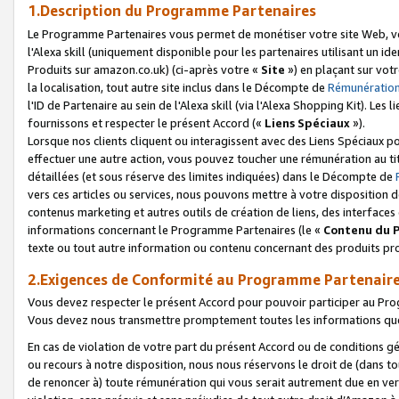
1.Description du Programme Partenaires
Le Programme Partenaires vous permet de monétiser votre site Web, vos 
l'Alexa skill (uniquement disponible pour les partenaires utilisant un 
Produits sur amazon.co.uk) (ci-après votre «
Site
») en plaçant sur votr
la localisation, tout autre site inclus dans le Décompte de
Rémunération
l'ID de Partenaire au sein de l'Alexa skill (via l'Alexa Shopping Kit). Le
fournissons et respecter le présent Accord («
Liens Spéciaux
»).
Lorsque nos clients cliquent ou interagissent avec des Liens Spéciaux p
effectuer une autre action, vous pouvez toucher une rémunération au ti
détaillées (et sous réserve des limites indiquées) dans le Décompte de
vers ces articles ou services, nous pouvons mettre à votre disposition d
contenus marketing et autres outils de création de liens, des interfaces
informations concernant le Programme Partenaires (le «
Contenu du 
texte ou tout autre information ou contenu concernant des produits prop
2.Exigences de Conformité au Programme Partenair
Vous devez respecter le présent Accord pour pouvoir participer au Pr
Vous devez nous transmettre promptement toutes les informations que
En cas de violation de votre part du présent Accord ou de conditions g
ou recours à notre disposition, nous nous réservons le droit de (dans 
de renoncer à) toute rémunération qui vous serait autrement due en ver