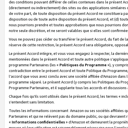
des conditions pouvant différer de celles contenues dans le présent Ac
(directement ou indirectement) des sites ou des applications similaires o
de votre part, de toute disposition du présent Accord ne constituera pa
disposition ou de toute autre disposition du présent Accord, et (d) tou
nous pourrions prendre et toutes approbations que nous pourrions donn
notre seule discrétion, et ne seront valables que si elles sont confirmée
Vous ne pouvez pas céder ou transférer le présent Accord, du fait de la 
réserve de cette restriction, le présent Accord sera obligatoire, opposab
Le présent Accord intègre, et vous vous engagez à respecter, la dernière 
mentionnées dans le présent Accord et toute autre politique s’appliqua
programme Partenaires (les «
Politiques du Programme
»), y compri
contradiction entre le présent Accord et toute Politique du Programme, 
l’accord que vous avez conclu avec une société affiliée d’Amazon dans 
programme séparé. Le présent Accord (y compris les Politiques du Progr
Programme Partenaires, et il supplante tous les accords et discussions 
Chaque fois qu’ils sont utilisés dans le présent Accord, les termes « in
s'entendent sans limitation.
Toutes les informations concernant Amazon ou ses sociétés affiliées 
Partenaires et qui ne relèvent pas du domaine public, ou qui devraient
«
Informations confidentielles
» d’Amazon et demeurent la propriété 
mesure où leur utilisation est raisonnablement nécessaire pour l'appli