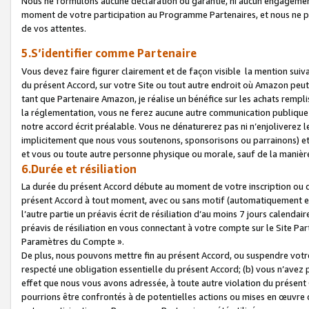
Nous ne formulons aucune déclaration ou garantie, ni aucun engagemen
moment de votre participation au Programme Partenaires, et nous ne p
de vos attentes.
5.S’identifier comme Partenaire
Vous devez faire figurer clairement et de façon visible la mention sui
du présent Accord, sur votre Site ou tout autre endroit où Amazon peut vo
tant que Partenaire Amazon, je réalise un bénéfice sur les achats remplis
la réglementation, vous ne ferez aucune autre communication publique
notre accord écrit préalable. Vous ne dénaturerez pas ni n’enjoliverez 
implicitement que nous vous soutenons, sponsorisons ou parrainons) et v
et vous ou toute autre personne physique ou morale, sauf de la manièr
6.Durée et résiliation
La durée du présent Accord débute au moment de votre inscription ou de
présent Accord à tout moment, avec ou sans motif (automatiquement et sa
l’autre partie un préavis écrit de résiliation d’au moins 7 jours calenda
préavis de résiliation en vous connectant à votre compte sur le Site Par
Paramètres du Compte ».
De plus, nous pouvons mettre fin au présent Accord, ou suspendre votre 
respecté une obligation essentielle du présent Accord; (b) vous n’avez p
effet que nous vous avons adressée, à toute autre violation du présen
pourrions être confrontés à de potentielles actions ou mises en œuvre 