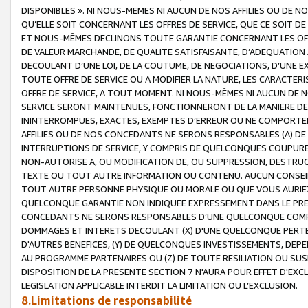
DISPONIBLES ». NI NOUS-MEMES NI AUCUN DE NOS AFFILIES OU D
QU’ELLE SOIT CONCERNANT LES OFFRES DE SERVICE, QUE CE SOIT DE
ET NOUS-MÊMES DECLINONS TOUTE GARANTIE CONCERNANT LES OFFRE
DE VALEUR MARCHANDE, DE QUALITE SATISFAISANTE, D’ADEQUATION
DECOULANT D’UNE LOI, DE LA COUTUME, DE NEGOCIATIONS, D’UNE
TOUTE OFFRE DE SERVICE OU A MODIFIER LA NATURE, LES CARACTERI
OFFRE DE SERVICE, A TOUT MOMENT. NI NOUS-MÊMES NI AUCUN DE 
SERVICE SERONT MAINTENUES, FONCTIONNERONT DE LA MANIERE DECR
ININTERROMPUES, EXACTES, EXEMPTES D’ERREUR OU NE COMPORT
AFFILIES OU DE NOS CONCEDANTS NE SERONS RESPONSABLES (A) DE
INTERRUPTIONS DE SERVICE, Y COMPRIS DE QUELCONQUES COUPURE
NON-AUTORISE A, OU MODIFICATION DE, OU SUPPRESSION, DESTRUC
TEXTE OU TOUT AUTRE INFORMATION OU CONTENU. AUCUN CONSEIL 
TOUT AUTRE PERSONNE PHYSIQUE OU MORALE OU QUE VOUS AURIEZ 
QUELCONQUE GARANTIE NON INDIQUEE EXPRESSEMENT DANS LE PRES
CONCEDANTS NE SERONS RESPONSABLES D’UNE QUELCONQUE COM
DOMMAGES ET INTERETS DECOULANT (X) D'UNE QUELCONQUE PERTE D
D'AUTRES BENEFICES, (Y) DE QUELCONQUES INVESTISSEMENTS, DEP
AU PROGRAMME PARTENAIRES OU (Z) DE TOUTE RESILIATION OU SU
DISPOSITION DE LA PRESENTE SECTION 7 N'AURA POUR EFFET D'EXC
LEGISLATION APPLICABLE INTERDIT LA LIMITATION OU L’EXCLUSION.
8.Limitations de responsabilité