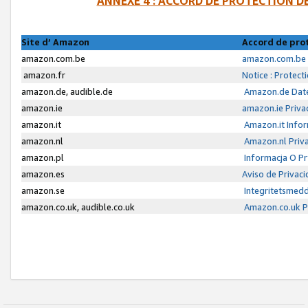
ANNEXE 4 : ACCORD DE PROTECTION 
Site d’ Amazon
Accord de pro
amazon.com.be
amazon.com.be 
amazon.fr
Notice : Protect
amazon.de, audible.de
Amazon.de Date
amazon.ie
amazon.ie Priva
amazon.it
Amazon.it Infor
amazon.nl
Amazon.nl Priva
amazon.pl
Informacja O P
amazon.es
Aviso de Privac
amazon.se
Integritetsmed
amazon.co.uk, audible.co.uk
Amazon.co.uk Pr