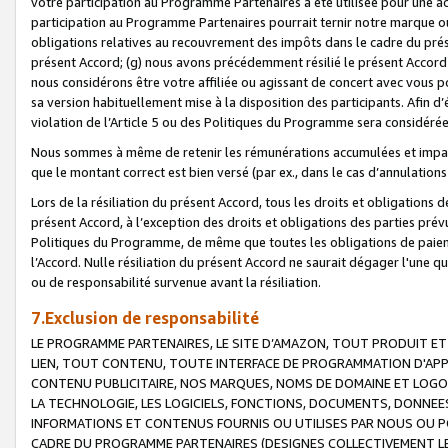
votre participation au Programme Partenaires a été utilisée pour une ac
participation au Programme Partenaires pourrait ternir notre marque ou
obligations relatives au recouvrement des impôts dans le cadre du prése
présent Accord; (g) nous avons précédemment résilié le présent Accord
nous considérons être votre affiliée ou agissant de concert avec vous 
sa version habituellement mise à la disposition des participants. Afin d’é
violation de l’Article 5 ou des Politiques du Programme sera considéré
Nous sommes à même de retenir les rémunérations accumulées et impayée
que le montant correct est bien versé (par ex., dans le cas d’annulations
Lors de la résiliation du présent Accord, tous les droits et obligations 
présent Accord, à l’exception des droits et obligations des parties prévus
Politiques du Programme, de même que toutes les obligations de paiement
l’Accord. Nulle résiliation du présent Accord ne saurait dégager l'une 
ou de responsabilité survenue avant la résiliation.
7.Exclusion de responsabilité
LE PROGRAMME PARTENAIRES, LE SITE D’AMAZON, TOUT PRODUIT ET 
LIEN, TOUT CONTENU, TOUTE INTERFACE DE PROGRAMMATION D'APP
CONTENU PUBLICITAIRE, NOS MARQUES, NOMS DE DOMAINE ET LOGOS
LA TECHNOLOGIE, LES LOGICIELS, FONCTIONS, DOCUMENTS, DONNEES
INFORMATIONS ET CONTENUS FOURNIS OU UTILISES PAR NOUS OU P
CADRE DU PROGRAMME PARTENAIRES (DESIGNES COLLECTIVEMENT LE