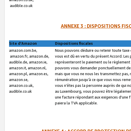
audible.co.uk
ANNEXE 3 : DISPOSITIONS FI
Site d’Amazon
Dispositions fiscales
amazon.com.be,
Nous pouvons déduire ou retenir toute taxe 
amazon.fr, amazon.de,
vous est dû en vertu du présent Accord. Les 
audible.de, amazon.ie,
représenteront le paiement ou le règlement 
amazon.it, amazon.nl,
pouvons vous demander ponctuellement des r
amazon.pl, amazon.es,
mais que vous ne nous les transmettez pas, n
amazon.se,
rémunération jusqu’à ce que vous nous reme
amazon.co.uk,
vous n’êtes pas la personne auprès de qui no
audible.co.uk
au Luxembourg, vous pouvez être légalement 
une facture répondant aux exigences d’une 
paiera la TVA applicable.