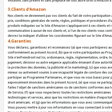
violation, sans préavis et sans préjudice de tout autre droit d’Amazo
3.Clients d’Amazon
Nos clients ne deviennent pas vos clients du fait de votre participati
prix, conditions générales de vente, règles, politiques et procédures d’u
produits indiquées sur le Site d’Amazon s’appliqueront à ces clients et
communication à aucun de nos clients et, si l’un de nos clients vous co
devrez lui indiquer d’utiliser les coordonnées figurant sur le Site d’Ama
4.Garanties
Vous déclarez, garantissez et reconnaissez (a) que vous participerez a
conformément au présent Accord, (b) que ni votre participation au Prog
Site n’enfreindront nul loi, ordonnance, règle, réglementation, ordre, li
jugement, décision ou autre exigence applicable émanant d’une autori
la protection des données, la publicité et le marketing), (c) que vous 
mineur ou autrement soumis à une incapacité légale de conclure des con
participer au Programme Partenaires, et que vous ne vous basez pour pr
expressément énoncées dans le présent Accord, (e) que vous ne particip
faites l’objet de sanctions américaines ou de sanctions conformes aux 
de Service; (f) que vous respecterez toutes les restrictions américaines
technologies et services, ainsi que les restrictions en matière d’exporta
droit américain; et (g) que les informations que vous avez communiqué
Vous pouvez mettre à jour vos informations en vous connectant à votre