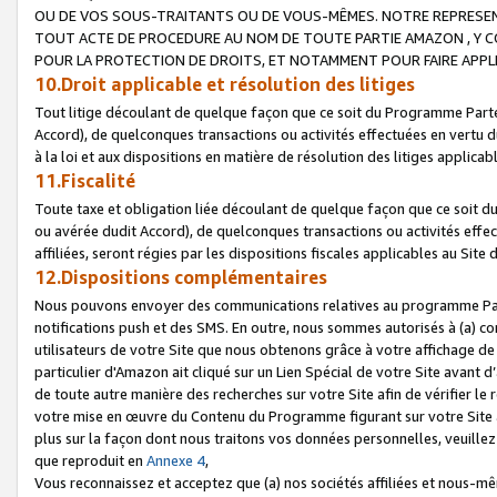
OU DE VOS SOUS-TRAITANTS OU DE VOUS-MÊMES. NOTRE REPRES
TOUT ACTE DE PROCEDURE AU NOM DE TOUTE PARTIE AMAZON , Y CO
POUR LA PROTECTION DE DROITS, ET NOTAMMENT POUR FAIRE APPL
10.Droit applicable et résolution des litiges
Tout litige découlant de quelque façon que ce soit du Programme Parte
Accord), de quelconques transactions ou activités effectuées en vertu d
à la loi et aux dispositions en matière de résolution des litiges applic
11.Fiscalité
Toute taxe et obligation liée découlant de quelque façon que ce soit 
ou avérée dudit Accord), de quelconques transactions ou activités effe
affiliées, seront régies par les dispositions fiscales applicables au Si
12.Dispositions complémentaires
Nous pouvons envoyer des communications relatives au programme Parten
notifications push et des SMS. En outre, nous sommes autorisés à (a) cont
utilisateurs de votre Site que nous obtenons grâce à votre affichage de
particulier d'Amazon ait cliqué sur un Lien Spécial de votre Site avant d
de toute autre manière des recherches sur votre Site afin de vérifier le re
votre mise en œuvre du Contenu du Programme figurant sur votre Site à
plus sur la façon dont nous traitons vos données personnelles, veuille
que reproduit en
Annexe 4
,
Vous reconnaissez et acceptez que (a) nos sociétés affiliées et nous-m