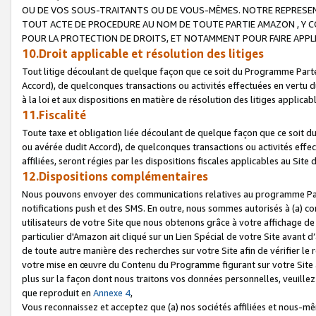
OU DE VOS SOUS-TRAITANTS OU DE VOUS-MÊMES. NOTRE REPRES
TOUT ACTE DE PROCEDURE AU NOM DE TOUTE PARTIE AMAZON , Y CO
POUR LA PROTECTION DE DROITS, ET NOTAMMENT POUR FAIRE APPL
10.Droit applicable et résolution des litiges
Tout litige découlant de quelque façon que ce soit du Programme Parte
Accord), de quelconques transactions ou activités effectuées en vertu d
à la loi et aux dispositions en matière de résolution des litiges applic
11.Fiscalité
Toute taxe et obligation liée découlant de quelque façon que ce soit 
ou avérée dudit Accord), de quelconques transactions ou activités effe
affiliées, seront régies par les dispositions fiscales applicables au Si
12.Dispositions complémentaires
Nous pouvons envoyer des communications relatives au programme Parten
notifications push et des SMS. En outre, nous sommes autorisés à (a) cont
utilisateurs de votre Site que nous obtenons grâce à votre affichage de
particulier d'Amazon ait cliqué sur un Lien Spécial de votre Site avant d
de toute autre manière des recherches sur votre Site afin de vérifier le re
votre mise en œuvre du Contenu du Programme figurant sur votre Site à
plus sur la façon dont nous traitons vos données personnelles, veuille
que reproduit en
Annexe 4
,
Vous reconnaissez et acceptez que (a) nos sociétés affiliées et nous-m