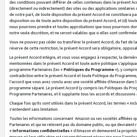
des conditions pouvant différer de celles contenues dans le présent Ac
(directement ou indirectement) des sites ou des applications similaires o
de votre part, de toute disposition du présent Accord ne constituera pa
disposition ou de toute autre disposition du présent Accord, et (d) tou
nous pourrions prendre et toutes approbations que nous pourrions donn
notre seule discrétion, et ne seront valables que si elles sont confirmée
Vous ne pouvez pas céder ou transférer le présent Accord, du fait de la 
réserve de cette restriction, le présent Accord sera obligatoire, opposab
Le présent Accord intègre, et vous vous engagez à respecter, la dernière 
mentionnées dans le présent Accord et toute autre politique s’appliqua
programme Partenaires (les «
Politiques du Programme
»), y compri
contradiction entre le présent Accord et toute Politique du Programme, 
l’accord que vous avez conclu avec une société affiliée d’Amazon dans 
programme séparé. Le présent Accord (y compris les Politiques du Progr
Programme Partenaires, et il supplante tous les accords et discussions 
Chaque fois qu’ils sont utilisés dans le présent Accord, les termes « in
s'entendent sans limitation.
Toutes les informations concernant Amazon ou ses sociétés affiliées 
Partenaires et qui ne relèvent pas du domaine public, ou qui devraient
«
Informations confidentielles
» d’Amazon et demeurent la propriété 
mesure où leur utilisation est raisonnablement nécessaire pour l'appli