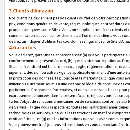
violation, sans préavis et sans préjudice de tout autre droit d’Amazo
3.Clients d’Amazon
Nos clients ne deviennent pas vos clients du fait de votre participati
prix, conditions générales de vente, règles, politiques et procédures d’u
produits indiquées sur le Site d’Amazon s’appliqueront à ces clients et
communication à aucun de nos clients et, si l’un de nos clients vous co
devrez lui indiquer d’utiliser les coordonnées figurant sur le Site d’Ama
4.Garanties
Vous déclarez, garantissez et reconnaissez (a) que vous participerez a
conformément au présent Accord, (b) que ni votre participation au Prog
Site n’enfreindront nul loi, ordonnance, règle, réglementation, ordre, li
jugement, décision ou autre exigence applicable émanant d’une autori
la protection des données, la publicité et le marketing), (c) que vous 
mineur ou autrement soumis à une incapacité légale de conclure des con
participer au Programme Partenaires, et que vous ne vous basez pour pr
expressément énoncées dans le présent Accord, (e) que vous ne particip
faites l’objet de sanctions américaines ou de sanctions conformes aux 
de Service; (f) que vous respecterez toutes les restrictions américaines
technologies et services, ainsi que les restrictions en matière d’exporta
droit américain; et (g) que les informations que vous avez communiqué
Vous pouvez mettre à jour vos informations en vous connectant à votre