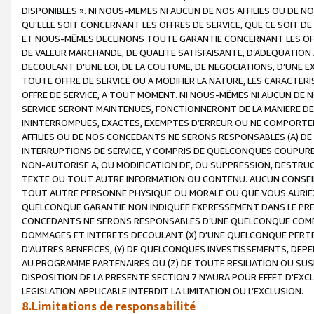
DISPONIBLES ». NI NOUS-MEMES NI AUCUN DE NOS AFFILIES OU D
QU’ELLE SOIT CONCERNANT LES OFFRES DE SERVICE, QUE CE SOIT DE
ET NOUS-MÊMES DECLINONS TOUTE GARANTIE CONCERNANT LES OFFRE
DE VALEUR MARCHANDE, DE QUALITE SATISFAISANTE, D’ADEQUATION
DECOULANT D’UNE LOI, DE LA COUTUME, DE NEGOCIATIONS, D’UNE
TOUTE OFFRE DE SERVICE OU A MODIFIER LA NATURE, LES CARACTERI
OFFRE DE SERVICE, A TOUT MOMENT. NI NOUS-MÊMES NI AUCUN DE 
SERVICE SERONT MAINTENUES, FONCTIONNERONT DE LA MANIERE DECR
ININTERROMPUES, EXACTES, EXEMPTES D’ERREUR OU NE COMPORT
AFFILIES OU DE NOS CONCEDANTS NE SERONS RESPONSABLES (A) DE
INTERRUPTIONS DE SERVICE, Y COMPRIS DE QUELCONQUES COUPURE
NON-AUTORISE A, OU MODIFICATION DE, OU SUPPRESSION, DESTRUC
TEXTE OU TOUT AUTRE INFORMATION OU CONTENU. AUCUN CONSEIL 
TOUT AUTRE PERSONNE PHYSIQUE OU MORALE OU QUE VOUS AURIEZ 
QUELCONQUE GARANTIE NON INDIQUEE EXPRESSEMENT DANS LE PRES
CONCEDANTS NE SERONS RESPONSABLES D’UNE QUELCONQUE COM
DOMMAGES ET INTERETS DECOULANT (X) D'UNE QUELCONQUE PERTE D
D'AUTRES BENEFICES, (Y) DE QUELCONQUES INVESTISSEMENTS, DEP
AU PROGRAMME PARTENAIRES OU (Z) DE TOUTE RESILIATION OU SU
DISPOSITION DE LA PRESENTE SECTION 7 N'AURA POUR EFFET D'EXC
LEGISLATION APPLICABLE INTERDIT LA LIMITATION OU L’EXCLUSION.
8.Limitations de responsabilité