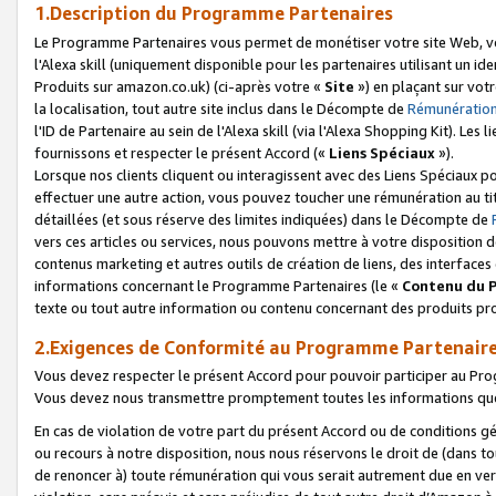
1.Description du Programme Partenaires
Le Programme Partenaires vous permet de monétiser votre site Web, vos 
l'Alexa skill (uniquement disponible pour les partenaires utilisant un 
Produits sur amazon.co.uk) (ci-après votre «
Site
») en plaçant sur votr
la localisation, tout autre site inclus dans le Décompte de
Rémunération
l'ID de Partenaire au sein de l'Alexa skill (via l'Alexa Shopping Kit). Le
fournissons et respecter le présent Accord («
Liens Spéciaux
»).
Lorsque nos clients cliquent ou interagissent avec des Liens Spéciaux p
effectuer une autre action, vous pouvez toucher une rémunération au ti
détaillées (et sous réserve des limites indiquées) dans le Décompte de
vers ces articles ou services, nous pouvons mettre à votre disposition d
contenus marketing et autres outils de création de liens, des interfaces
informations concernant le Programme Partenaires (le «
Contenu du 
texte ou tout autre information ou contenu concernant des produits prop
2.Exigences de Conformité au Programme Partenair
Vous devez respecter le présent Accord pour pouvoir participer au Pr
Vous devez nous transmettre promptement toutes les informations que
En cas de violation de votre part du présent Accord ou de conditions g
ou recours à notre disposition, nous nous réservons le droit de (dans 
de renoncer à) toute rémunération qui vous serait autrement due en ver