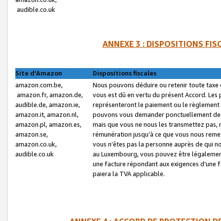
audible.co.uk
ANNEXE 3 : DISPOSITIONS FI
Site d’Amazon
Dispositions fiscales
amazon.com.be,
Nous pouvons déduire ou retenir toute taxe 
amazon.fr, amazon.de,
vous est dû en vertu du présent Accord. Les 
audible.de, amazon.ie,
représenteront le paiement ou le règlement 
amazon.it, amazon.nl,
pouvons vous demander ponctuellement des r
amazon.pl, amazon.es,
mais que vous ne nous les transmettez pas, n
amazon.se,
rémunération jusqu’à ce que vous nous reme
amazon.co.uk,
vous n’êtes pas la personne auprès de qui no
audible.co.uk
au Luxembourg, vous pouvez être légalement 
une facture répondant aux exigences d’une 
paiera la TVA applicable.