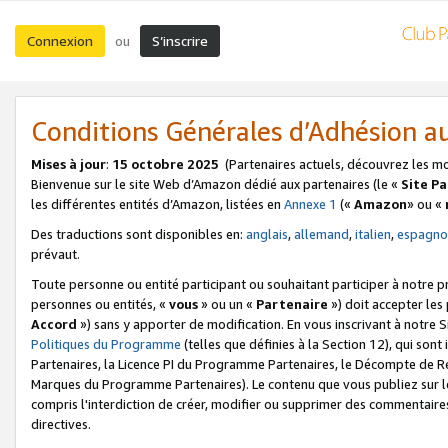
Connexion
S’inscrire
ou
Conditions Générales d’Adhésion 
Mises à jour
:
15 octobre 2025
(Partenaires actuels, découvrez les m
Bienvenue sur le site Web d’Amazon dédié aux partenaires (le «
Site P
les différentes entités d’Amazon, listées en
Annexe 1
(«
Amazon
» ou «
Des traductions sont disponibles en:
anglais
,
allemand
,
italien
,
espagno
prévaut.
Toute personne ou entité participant ou souhaitant participer à notre 
personnes ou entités, «
vous
» ou un «
Partenaire
») doit accepter le
Accord
») sans y apporter de modification. En vous inscrivant à notre Si
Politiques du Programme
(telles que définies à la Section 12), qui so
Partenaires, la Licence PI du Programme Partenaires, le Décompte de 
Marques du Programme Partenaires). Le contenu que vous publiez sur l
compris l'interdiction de créer, modifier ou supprimer des commentaires
directives.