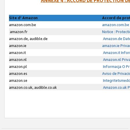
ANNEXE 4 : ACCORD DE PROTECTION 
Site d’ Amazon
Accord de pro
amazon.com.be
amazon.com.be 
amazon.fr
Notice : Protect
amazon.de, audible.de
Amazon.de Date
amazon.ie
amazon.ie Priva
amazon.it
Amazon.it Infor
amazon.nl
Amazon.nl Priva
amazon.pl
Informacja O P
amazon.es
Aviso de Privac
amazon.se
Integritetsmed
amazon.co.uk, audible.co.uk
Amazon.co.uk Pr