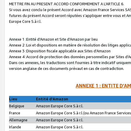
METTRE FIN AU PRESENT ACCORD CONFORMEMENT A L’ARTICLE 6.
Si vous avez conclu le présent Accord avec Amazon France Services SAS 
futures du présent Accord seront réputées s’appliquer entre vous et 
Europe Core S.à r.l.
Annexe 1 :Entité d’Amazon et Site d’Amazon par lieu
Annexe 2 :Loi et dispositions en matière de résolution des litiges appli
Annexe 3 :Disposition fiscale applicable aux Sites d’Amazon
Annexe 4 :Accord de protection des données personnelles par Sites d
Dans ces annexes, les traductions sont fournies à titre indicatif uniquem
version anglaise de ces documents prévaut en cas de contradiction.
ANNEXE 1 : ENTITE D’A
Lieu
Entité d’Amazon
Belgique
Amazon Europe Core S.à r.l.
France
Amazon Europe Core S.à r.l.(ou Amazon France Services 
Allemagne
Amazon Europe Core S.à r.l.
Irlande
Amazon Europe Core S.à r.l.