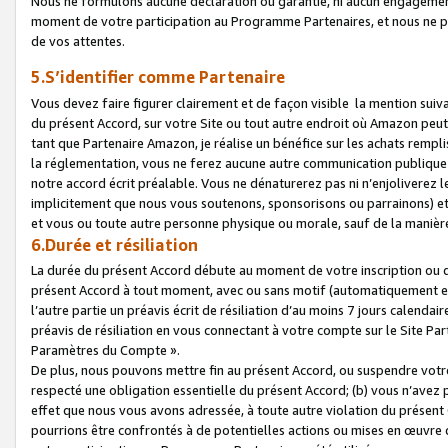
Nous ne formulons aucune déclaration ou garantie, ni aucun engagemen
moment de votre participation au Programme Partenaires, et nous ne p
de vos attentes.
5.S’identifier comme Partenaire
Vous devez faire figurer clairement et de façon visible la mention sui
du présent Accord, sur votre Site ou tout autre endroit où Amazon peut vo
tant que Partenaire Amazon, je réalise un bénéfice sur les achats remplis
la réglementation, vous ne ferez aucune autre communication publique
notre accord écrit préalable. Vous ne dénaturerez pas ni n’enjoliverez 
implicitement que nous vous soutenons, sponsorisons ou parrainons) et v
et vous ou toute autre personne physique ou morale, sauf de la manièr
6.Durée et résiliation
La durée du présent Accord débute au moment de votre inscription ou de
présent Accord à tout moment, avec ou sans motif (automatiquement et sa
l’autre partie un préavis écrit de résiliation d’au moins 7 jours calenda
préavis de résiliation en vous connectant à votre compte sur le Site Par
Paramètres du Compte ».
De plus, nous pouvons mettre fin au présent Accord, ou suspendre votre 
respecté une obligation essentielle du présent Accord; (b) vous n’avez p
effet que nous vous avons adressée, à toute autre violation du présen
pourrions être confrontés à de potentielles actions ou mises en œuvre 