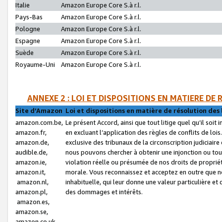
Italie
Amazon Europe Core S.à r.l.
Pays-Bas
Amazon Europe Core S.à r.l.
Pologne
Amazon Europe Core S.à r.l.
Espagne
Amazon Europe Core S.à r.l.
Suède
Amazon Europe Core S.à r.l.
Royaume-Uni
Amazon Europe Core S.à r.l.
ANNEXE 2 : LOI ET DISPOSITIONS EN MATIERE DE
Site d’Amazon
Loi et dispositions en matière de résolution des 
amazon.com.be,
Le présent Accord, ainsi que tout litige quel qu’il soi
amazon.fr,
en excluant l’application des règles de conflits de l
amazon.de,
exclusive des tribunaux de la circonscription judiciai
audible.de,
nous pouvons chercher à obtenir une injonction ou tou
amazon.ie,
violation réelle ou présumée de nos droits de proprié
amazon.it,
morale. Vous reconnaissez et acceptez en outre que n
amazon.nl,
inhabituelle, qui leur donne une valeur particulière 
amazon.pl,
des dommages et intérêts.
amazon.es,
amazon.se,
amazon.co.uk,