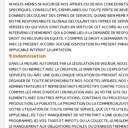
NI NOUS-MÊMES NI AUCUN DE NOS AFFILIES OU DE NOS CONCEDANT
SPECIFIQUES, CONSECUTIFS, EXEMPLAIRES OU TOUTE PERTE DE REVE
DONNEES DECOULANT DES OFFRES DE SERVICES, QUAND BIEN MEME N
NOTRE RESPONSABILITE GLOBALE DECOULANT DES OFFRES DE SERVI
VERSEES OU QUI VOUS SONT DUES EN VERTU DE CET ACCORD AU CO
INTERVENU L’EVENEMENT QUI A DONNE LIEU A LA DEMANDE DE RESP
DROIT OU RECOURS EN EQUITE, Y COMPRIS LE DROIT A DEMANDER l'
AVEC LE PRESENT ACCORD. AUCUNE DISPOSITION DU PRESENT PARAG
APPLICABLE INTERDIT LA LIMITATION.
9.Indemnisation
DANS LA MESURE AUTORISEE PAR LA LEGISLATION EN VIGUEUR, NO
DIRECT OU INDIRECT AVEC LA CREATION, LE MAINTIEN OU L’EXPLOIT
SERVICES) OU AVEC UNE QUELCONQUE VIOLATION DU PRESENT ACCO
DEGAGER DE TOUTE RESPONSABILITE NOS SOCIETES AFFILIEES, NOS 
ADMINISTRATEURS ET REPRESENTANTS RESPECTIFS CONTRE TOUS D
COMPRIS LES FRAIS D’AVOCAT) EN RELATION AVEC (A) VOTRE SITE O
ELEMENTS AVEC D’AUTRES APPLICATIONS, CONTENUS OU PROCESSUS, (
PRODUCTION, LA PUBLICITE, LA PROMOTION OU LA COMMERCIALISAT
VOTRE UTILISATION DE TOUTE OFFRE DE SERVICE, QUE CETTE UTILI
APPLICABLE, (D) TOUT MANQUEMENT DE VOTRE PART A UNE QUELCO
PROGRAMME), (E) VOS TAXES ET IMPOTS OU LA COLLECTE, LE REGLE
LE MANQUEMENT AUX OBLIGATIONS FISCALES OU D’ENREGISTREMENT 