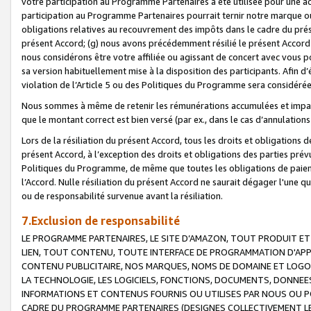
votre participation au Programme Partenaires a été utilisée pour une ac
participation au Programme Partenaires pourrait ternir notre marque ou
obligations relatives au recouvrement des impôts dans le cadre du prése
présent Accord; (g) nous avons précédemment résilié le présent Accord
nous considérons être votre affiliée ou agissant de concert avec vous 
sa version habituellement mise à la disposition des participants. Afin d’é
violation de l’Article 5 ou des Politiques du Programme sera considéré
Nous sommes à même de retenir les rémunérations accumulées et impayée
que le montant correct est bien versé (par ex., dans le cas d’annulations
Lors de la résiliation du présent Accord, tous les droits et obligations 
présent Accord, à l’exception des droits et obligations des parties prévus
Politiques du Programme, de même que toutes les obligations de paiement
l’Accord. Nulle résiliation du présent Accord ne saurait dégager l'une 
ou de responsabilité survenue avant la résiliation.
7.Exclusion de responsabilité
LE PROGRAMME PARTENAIRES, LE SITE D’AMAZON, TOUT PRODUIT ET 
LIEN, TOUT CONTENU, TOUTE INTERFACE DE PROGRAMMATION D'APP
CONTENU PUBLICITAIRE, NOS MARQUES, NOMS DE DOMAINE ET LOGOS
LA TECHNOLOGIE, LES LOGICIELS, FONCTIONS, DOCUMENTS, DONNEES
INFORMATIONS ET CONTENUS FOURNIS OU UTILISES PAR NOUS OU P
CADRE DU PROGRAMME PARTENAIRES (DESIGNES COLLECTIVEMENT LE