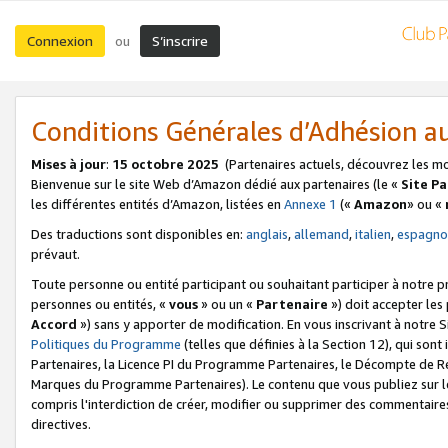
Connexion
S’inscrire
ou
Conditions Générales d’Adhésion 
Mises à jour
:
15 octobre 2025
(Partenaires actuels, découvrez les m
Bienvenue sur le site Web d’Amazon dédié aux partenaires (le «
Site P
les différentes entités d’Amazon, listées en
Annexe 1
(«
Amazon
» ou «
Des traductions sont disponibles en:
anglais
,
allemand
,
italien
,
espagno
prévaut.
Toute personne ou entité participant ou souhaitant participer à notre 
personnes ou entités, «
vous
» ou un «
Partenaire
») doit accepter le
Accord
») sans y apporter de modification. En vous inscrivant à notre Si
Politiques du Programme
(telles que définies à la Section 12), qui so
Partenaires, la Licence PI du Programme Partenaires, le Décompte de 
Marques du Programme Partenaires). Le contenu que vous publiez sur l
compris l'interdiction de créer, modifier ou supprimer des commentaires
directives.