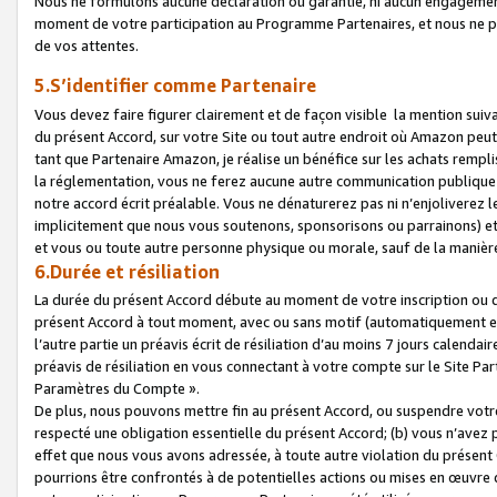
Nous ne formulons aucune déclaration ou garantie, ni aucun engagemen
moment de votre participation au Programme Partenaires, et nous ne p
de vos attentes.
5.S’identifier comme Partenaire
Vous devez faire figurer clairement et de façon visible la mention sui
du présent Accord, sur votre Site ou tout autre endroit où Amazon peut vo
tant que Partenaire Amazon, je réalise un bénéfice sur les achats remplis
la réglementation, vous ne ferez aucune autre communication publique
notre accord écrit préalable. Vous ne dénaturerez pas ni n’enjoliverez 
implicitement que nous vous soutenons, sponsorisons ou parrainons) et v
et vous ou toute autre personne physique ou morale, sauf de la manièr
6.Durée et résiliation
La durée du présent Accord débute au moment de votre inscription ou de
présent Accord à tout moment, avec ou sans motif (automatiquement et sa
l’autre partie un préavis écrit de résiliation d’au moins 7 jours calenda
préavis de résiliation en vous connectant à votre compte sur le Site Par
Paramètres du Compte ».
De plus, nous pouvons mettre fin au présent Accord, ou suspendre votre 
respecté une obligation essentielle du présent Accord; (b) vous n’avez p
effet que nous vous avons adressée, à toute autre violation du présen
pourrions être confrontés à de potentielles actions ou mises en œuvre 