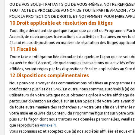
OU DE VOS SOUS-TRAITANTS OU DE VOUS-MÊMES. NOTRE REPRES
TOUT ACTE DE PROCEDURE AU NOM DE TOUTE PARTIE AMAZON , Y CO
POUR LA PROTECTION DE DROITS, ET NOTAMMENT POUR FAIRE APPL
10.Droit applicable et résolution des litiges
Tout litige découlant de quelque façon que ce soit du Programme Parte
Accord), de quelconques transactions ou activités effectuées en vertu d
à la loi et aux dispositions en matière de résolution des litiges applic
11.Fiscalité
Toute taxe et obligation liée découlant de quelque façon que ce soit 
ou avérée dudit Accord), de quelconques transactions ou activités effe
affiliées, seront régies par les dispositions fiscales applicables au Si
12.Dispositions complémentaires
Nous pouvons envoyer des communications relatives au programme Parten
notifications push et des SMS. En outre, nous sommes autorisés à (a) cont
utilisateurs de votre Site que nous obtenons grâce à votre affichage de
particulier d'Amazon ait cliqué sur un Lien Spécial de votre Site avant d
de toute autre manière des recherches sur votre Site afin de vérifier le re
votre mise en œuvre du Contenu du Programme figurant sur votre Site à
plus sur la façon dont nous traitons vos données personnelles, veuille
que reproduit en
Annexe 4
,
Vous reconnaissez et acceptez que (a) nos sociétés affiliées et nous-m