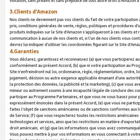
violation, sans préavis et sans préjudice de tout autre droit d’Amazo
3.Clients d’Amazon
Nos clients ne deviennent pas vos clients du fait de votre participati
prix, conditions générales de vente, règles, politiques et procédures d’u
produits indiquées sur le Site d’Amazon s’appliqueront à ces clients et
communication à aucun de nos clients et, si l’un de nos clients vous co
devrez lui indiquer d’utiliser les coordonnées figurant sur le Site d’Ama
4.Garanties
Vous déclarez, garantissez et reconnaissez (a) que vous participerez a
conformément au présent Accord, (b) que ni votre participation au Prog
Site n’enfreindront nul loi, ordonnance, règle, réglementation, ordre, li
jugement, décision ou autre exigence applicable émanant d’une autori
la protection des données, la publicité et le marketing), (c) que vous 
mineur ou autrement soumis à une incapacité légale de conclure des con
participer au Programme Partenaires, et que vous ne vous basez pour pr
expressément énoncées dans le présent Accord, (e) que vous ne particip
faites l’objet de sanctions américaines ou de sanctions conformes aux 
de Service; (f) que vous respecterez toutes les restrictions américaines
technologies et services, ainsi que les restrictions en matière d’exporta
droit américain; et (g) que les informations que vous avez communiqué
Vous pouvez mettre à jour vos informations en vous connectant à votre