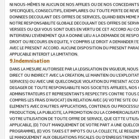
NI NOUS-MÊMES NI AUCUN DE NOS AFFILIES OU DE NOS CONCEDANT
SPECIFIQUES, CONSECUTIFS, EXEMPLAIRES OU TOUTE PERTE DE REVE
DONNEES DECOULANT DES OFFRES DE SERVICES, QUAND BIEN MEME N
NOTRE RESPONSABILITE GLOBALE DECOULANT DES OFFRES DE SERVI
VERSEES OU QUI VOUS SONT DUES EN VERTU DE CET ACCORD AU CO
INTERVENU L’EVENEMENT QUI A DONNE LIEU A LA DEMANDE DE RESP
DROIT OU RECOURS EN EQUITE, Y COMPRIS LE DROIT A DEMANDER l'
AVEC LE PRESENT ACCORD. AUCUNE DISPOSITION DU PRESENT PARAG
APPLICABLE INTERDIT LA LIMITATION.
9.Indemnisation
DANS LA MESURE AUTORISEE PAR LA LEGISLATION EN VIGUEUR, NO
DIRECT OU INDIRECT AVEC LA CREATION, LE MAINTIEN OU L’EXPLOIT
SERVICES) OU AVEC UNE QUELCONQUE VIOLATION DU PRESENT ACCO
DEGAGER DE TOUTE RESPONSABILITE NOS SOCIETES AFFILIEES, NOS 
ADMINISTRATEURS ET REPRESENTANTS RESPECTIFS CONTRE TOUS D
COMPRIS LES FRAIS D’AVOCAT) EN RELATION AVEC (A) VOTRE SITE O
ELEMENTS AVEC D’AUTRES APPLICATIONS, CONTENUS OU PROCESSUS, (
PRODUCTION, LA PUBLICITE, LA PROMOTION OU LA COMMERCIALISAT
VOTRE UTILISATION DE TOUTE OFFRE DE SERVICE, QUE CETTE UTILI
APPLICABLE, (D) TOUT MANQUEMENT DE VOTRE PART A UNE QUELCO
PROGRAMME), (E) VOS TAXES ET IMPOTS OU LA COLLECTE, LE REGLE
LE MANQUEMENT AUX OBLIGATIONS FISCALES OU D’ENREGISTREMENT 