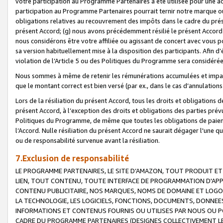
votre participation au Programme Partenaires a été utilisée pour une ac
participation au Programme Partenaires pourrait ternir notre marque ou
obligations relatives au recouvrement des impôts dans le cadre du prése
présent Accord; (g) nous avons précédemment résilié le présent Accord
nous considérons être votre affiliée ou agissant de concert avec vous 
sa version habituellement mise à la disposition des participants. Afin d’é
violation de l’Article 5 ou des Politiques du Programme sera considéré
Nous sommes à même de retenir les rémunérations accumulées et impayée
que le montant correct est bien versé (par ex., dans le cas d’annulations
Lors de la résiliation du présent Accord, tous les droits et obligations 
présent Accord, à l’exception des droits et obligations des parties prévus
Politiques du Programme, de même que toutes les obligations de paiement
l’Accord. Nulle résiliation du présent Accord ne saurait dégager l'une 
ou de responsabilité survenue avant la résiliation.
7.Exclusion de responsabilité
LE PROGRAMME PARTENAIRES, LE SITE D’AMAZON, TOUT PRODUIT ET 
LIEN, TOUT CONTENU, TOUTE INTERFACE DE PROGRAMMATION D'APP
CONTENU PUBLICITAIRE, NOS MARQUES, NOMS DE DOMAINE ET LOGOS
LA TECHNOLOGIE, LES LOGICIELS, FONCTIONS, DOCUMENTS, DONNEES
INFORMATIONS ET CONTENUS FOURNIS OU UTILISES PAR NOUS OU P
CADRE DU PROGRAMME PARTENAIRES (DESIGNES COLLECTIVEMENT LE