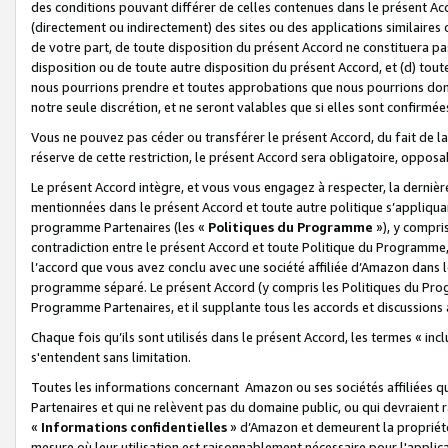
des conditions pouvant différer de celles contenues dans le présent Ac
(directement ou indirectement) des sites ou des applications similaires o
de votre part, de toute disposition du présent Accord ne constituera pa
disposition ou de toute autre disposition du présent Accord, et (d) tou
nous pourrions prendre et toutes approbations que nous pourrions donn
notre seule discrétion, et ne seront valables que si elles sont confirmée
Vous ne pouvez pas céder ou transférer le présent Accord, du fait de la 
réserve de cette restriction, le présent Accord sera obligatoire, opposab
Le présent Accord intègre, et vous vous engagez à respecter, la dernière 
mentionnées dans le présent Accord et toute autre politique s’appliqua
programme Partenaires (les «
Politiques du Programme
»), y compri
contradiction entre le présent Accord et toute Politique du Programme, 
l’accord que vous avez conclu avec une société affiliée d’Amazon dans 
programme séparé. Le présent Accord (y compris les Politiques du Progr
Programme Partenaires, et il supplante tous les accords et discussions 
Chaque fois qu’ils sont utilisés dans le présent Accord, les termes « in
s'entendent sans limitation.
Toutes les informations concernant Amazon ou ses sociétés affiliées 
Partenaires et qui ne relèvent pas du domaine public, ou qui devraient
«
Informations confidentielles
» d’Amazon et demeurent la propriété 
mesure où leur utilisation est raisonnablement nécessaire pour l'appli