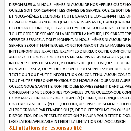
DISPONIBLES ». NI NOUS-MEMES NI AUCUN DE NOS AFFILIES OU D
QU’ELLE SOIT CONCERNANT LES OFFRES DE SERVICE, QUE CE SOIT DE
ET NOUS-MÊMES DECLINONS TOUTE GARANTIE CONCERNANT LES OFFRE
DE VALEUR MARCHANDE, DE QUALITE SATISFAISANTE, D’ADEQUATION
DECOULANT D’UNE LOI, DE LA COUTUME, DE NEGOCIATIONS, D’UNE
TOUTE OFFRE DE SERVICE OU A MODIFIER LA NATURE, LES CARACTERI
OFFRE DE SERVICE, A TOUT MOMENT. NI NOUS-MÊMES NI AUCUN DE 
SERVICE SERONT MAINTENUES, FONCTIONNERONT DE LA MANIERE DECR
ININTERROMPUES, EXACTES, EXEMPTES D’ERREUR OU NE COMPORT
AFFILIES OU DE NOS CONCEDANTS NE SERONS RESPONSABLES (A) DE
INTERRUPTIONS DE SERVICE, Y COMPRIS DE QUELCONQUES COUPURE
NON-AUTORISE A, OU MODIFICATION DE, OU SUPPRESSION, DESTRUC
TEXTE OU TOUT AUTRE INFORMATION OU CONTENU. AUCUN CONSEIL 
TOUT AUTRE PERSONNE PHYSIQUE OU MORALE OU QUE VOUS AURIEZ 
QUELCONQUE GARANTIE NON INDIQUEE EXPRESSEMENT DANS LE PRES
CONCEDANTS NE SERONS RESPONSABLES D’UNE QUELCONQUE COM
DOMMAGES ET INTERETS DECOULANT (X) D'UNE QUELCONQUE PERTE D
D'AUTRES BENEFICES, (Y) DE QUELCONQUES INVESTISSEMENTS, DEP
AU PROGRAMME PARTENAIRES OU (Z) DE TOUTE RESILIATION OU SU
DISPOSITION DE LA PRESENTE SECTION 7 N'AURA POUR EFFET D'EXC
LEGISLATION APPLICABLE INTERDIT LA LIMITATION OU L’EXCLUSION.
8.Limitations de responsabilité