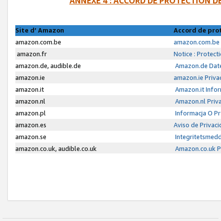
ANNEXE 4 : ACCORD DE PROTECTION 
Site d’ Amazon
Accord de pro
amazon.com.be
amazon.com.be 
amazon.fr
Notice : Protect
amazon.de, audible.de
Amazon.de Date
amazon.ie
amazon.ie Priva
amazon.it
Amazon.it Infor
amazon.nl
Amazon.nl Priva
amazon.pl
Informacja O P
amazon.es
Aviso de Privac
amazon.se
Integritetsmed
amazon.co.uk, audible.co.uk
Amazon.co.uk Pr