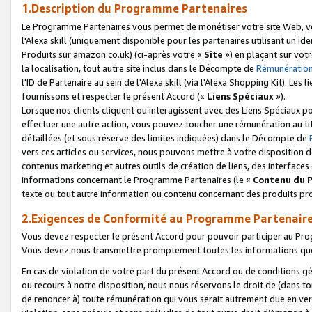
1.Description du Programme Partenaires
Le Programme Partenaires vous permet de monétiser votre site Web, vos 
l'Alexa skill (uniquement disponible pour les partenaires utilisant un 
Produits sur amazon.co.uk) (ci-après votre «
Site
») en plaçant sur votr
la localisation, tout autre site inclus dans le Décompte de
Rémunération
l'ID de Partenaire au sein de l'Alexa skill (via l'Alexa Shopping Kit). Le
fournissons et respecter le présent Accord («
Liens Spéciaux
»).
Lorsque nos clients cliquent ou interagissent avec des Liens Spéciaux p
effectuer une autre action, vous pouvez toucher une rémunération au ti
détaillées (et sous réserve des limites indiquées) dans le Décompte de
vers ces articles ou services, nous pouvons mettre à votre disposition d
contenus marketing et autres outils de création de liens, des interfaces
informations concernant le Programme Partenaires (le «
Contenu du 
texte ou tout autre information ou contenu concernant des produits prop
2.Exigences de Conformité au Programme Partenair
Vous devez respecter le présent Accord pour pouvoir participer au Pr
Vous devez nous transmettre promptement toutes les informations que
En cas de violation de votre part du présent Accord ou de conditions g
ou recours à notre disposition, nous nous réservons le droit de (dans 
de renoncer à) toute rémunération qui vous serait autrement due en ver