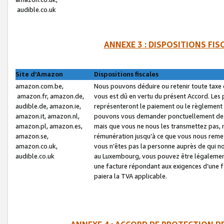
audible.co.uk
ANNEXE 3 : DISPOSITIONS FI
Site d’Amazon
Dispositions fiscales
amazon.com.be,
Nous pouvons déduire ou retenir toute taxe 
amazon.fr, amazon.de,
vous est dû en vertu du présent Accord. Les 
audible.de, amazon.ie,
représenteront le paiement ou le règlement 
amazon.it, amazon.nl,
pouvons vous demander ponctuellement des r
amazon.pl, amazon.es,
mais que vous ne nous les transmettez pas, n
amazon.se,
rémunération jusqu’à ce que vous nous reme
amazon.co.uk,
vous n’êtes pas la personne auprès de qui no
audible.co.uk
au Luxembourg, vous pouvez être légalement 
une facture répondant aux exigences d’une 
paiera la TVA applicable.