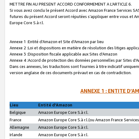
METTRE FIN AU PRESENT ACCORD CONFORMEMENT A L’ARTICLE 6.
Si vous avez conclu le présent Accord avec Amazon France Services SAS 
futures du présent Accord seront réputées s’appliquer entre vous et 
Europe Core S.à r.l.
Annexe 1 :Entité d’Amazon et Site d’Amazon par lieu
Annexe 2 :Loi et dispositions en matière de résolution des litiges appli
Annexe 3 :Disposition fiscale applicable aux Sites d’Amazon
Annexe 4 :Accord de protection des données personnelles par Sites d
Dans ces annexes, les traductions sont fournies à titre indicatif uniquem
version anglaise de ces documents prévaut en cas de contradiction.
ANNEXE 1 : ENTITE D’A
Lieu
Entité d’Amazon
Belgique
Amazon Europe Core S.à r.l.
France
Amazon Europe Core S.à r.l.(ou Amazon France Services 
Allemagne
Amazon Europe Core S.à r.l.
Irlande
Amazon Europe Core S.à r.l.