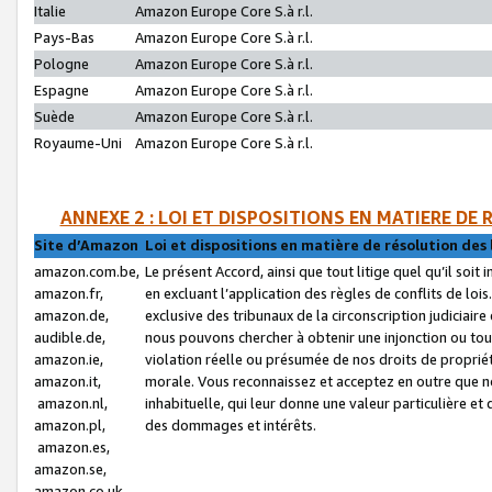
Italie
Amazon Europe Core S.à r.l.
Pays-Bas
Amazon Europe Core S.à r.l.
Pologne
Amazon Europe Core S.à r.l.
Espagne
Amazon Europe Core S.à r.l.
Suède
Amazon Europe Core S.à r.l.
Royaume-Uni
Amazon Europe Core S.à r.l.
ANNEXE 2 : LOI ET DISPOSITIONS EN MATIERE DE
Site d’Amazon
Loi et dispositions en matière de résolution des 
amazon.com.be,
Le présent Accord, ainsi que tout litige quel qu’il soi
amazon.fr,
en excluant l’application des règles de conflits de l
amazon.de,
exclusive des tribunaux de la circonscription judiciai
audible.de,
nous pouvons chercher à obtenir une injonction ou tou
amazon.ie,
violation réelle ou présumée de nos droits de proprié
amazon.it,
morale. Vous reconnaissez et acceptez en outre que n
amazon.nl,
inhabituelle, qui leur donne une valeur particulière 
amazon.pl,
des dommages et intérêts.
amazon.es,
amazon.se,
amazon.co.uk,