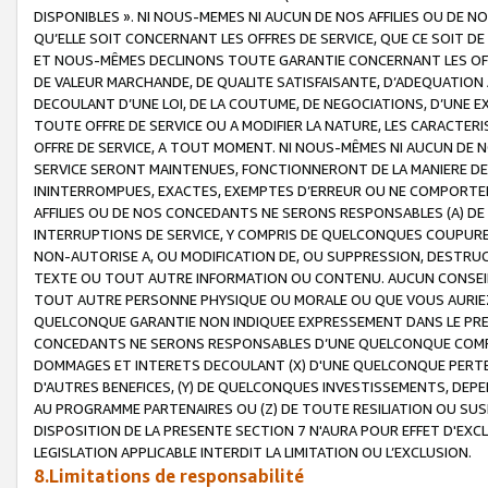
DISPONIBLES ». NI NOUS-MEMES NI AUCUN DE NOS AFFILIES OU D
QU’ELLE SOIT CONCERNANT LES OFFRES DE SERVICE, QUE CE SOIT DE
ET NOUS-MÊMES DECLINONS TOUTE GARANTIE CONCERNANT LES OFFRE
DE VALEUR MARCHANDE, DE QUALITE SATISFAISANTE, D’ADEQUATION
DECOULANT D’UNE LOI, DE LA COUTUME, DE NEGOCIATIONS, D’UNE
TOUTE OFFRE DE SERVICE OU A MODIFIER LA NATURE, LES CARACTERI
OFFRE DE SERVICE, A TOUT MOMENT. NI NOUS-MÊMES NI AUCUN DE 
SERVICE SERONT MAINTENUES, FONCTIONNERONT DE LA MANIERE DECR
ININTERROMPUES, EXACTES, EXEMPTES D’ERREUR OU NE COMPORT
AFFILIES OU DE NOS CONCEDANTS NE SERONS RESPONSABLES (A) DE
INTERRUPTIONS DE SERVICE, Y COMPRIS DE QUELCONQUES COUPURE
NON-AUTORISE A, OU MODIFICATION DE, OU SUPPRESSION, DESTRUC
TEXTE OU TOUT AUTRE INFORMATION OU CONTENU. AUCUN CONSEIL 
TOUT AUTRE PERSONNE PHYSIQUE OU MORALE OU QUE VOUS AURIEZ 
QUELCONQUE GARANTIE NON INDIQUEE EXPRESSEMENT DANS LE PRES
CONCEDANTS NE SERONS RESPONSABLES D’UNE QUELCONQUE COM
DOMMAGES ET INTERETS DECOULANT (X) D'UNE QUELCONQUE PERTE D
D'AUTRES BENEFICES, (Y) DE QUELCONQUES INVESTISSEMENTS, DEP
AU PROGRAMME PARTENAIRES OU (Z) DE TOUTE RESILIATION OU SU
DISPOSITION DE LA PRESENTE SECTION 7 N'AURA POUR EFFET D'EXC
LEGISLATION APPLICABLE INTERDIT LA LIMITATION OU L’EXCLUSION.
8.Limitations de responsabilité