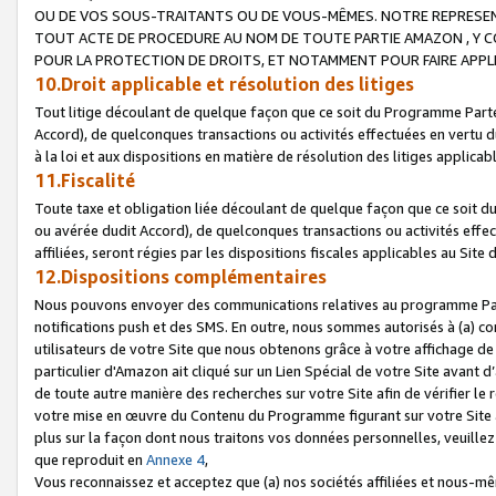
OU DE VOS SOUS-TRAITANTS OU DE VOUS-MÊMES. NOTRE REPRES
TOUT ACTE DE PROCEDURE AU NOM DE TOUTE PARTIE AMAZON , Y CO
POUR LA PROTECTION DE DROITS, ET NOTAMMENT POUR FAIRE APPL
10.Droit applicable et résolution des litiges
Tout litige découlant de quelque façon que ce soit du Programme Parte
Accord), de quelconques transactions ou activités effectuées en vertu d
à la loi et aux dispositions en matière de résolution des litiges applic
11.Fiscalité
Toute taxe et obligation liée découlant de quelque façon que ce soit 
ou avérée dudit Accord), de quelconques transactions ou activités effe
affiliées, seront régies par les dispositions fiscales applicables au Si
12.Dispositions complémentaires
Nous pouvons envoyer des communications relatives au programme Parten
notifications push et des SMS. En outre, nous sommes autorisés à (a) cont
utilisateurs de votre Site que nous obtenons grâce à votre affichage de
particulier d'Amazon ait cliqué sur un Lien Spécial de votre Site avant d
de toute autre manière des recherches sur votre Site afin de vérifier le re
votre mise en œuvre du Contenu du Programme figurant sur votre Site à
plus sur la façon dont nous traitons vos données personnelles, veuille
que reproduit en
Annexe 4
,
Vous reconnaissez et acceptez que (a) nos sociétés affiliées et nous-m