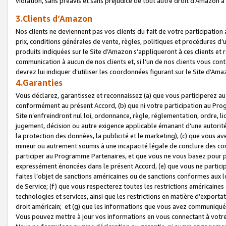
violation, sans préavis et sans préjudice de tout autre droit d’Amazo
3.Clients d’Amazon
Nos clients ne deviennent pas vos clients du fait de votre participati
prix, conditions générales de vente, règles, politiques et procédures d’u
produits indiquées sur le Site d’Amazon s’appliqueront à ces clients et
communication à aucun de nos clients et, si l’un de nos clients vous co
devrez lui indiquer d’utiliser les coordonnées figurant sur le Site d’Ama
4.Garanties
Vous déclarez, garantissez et reconnaissez (a) que vous participerez a
conformément au présent Accord, (b) que ni votre participation au Prog
Site n’enfreindront nul loi, ordonnance, règle, réglementation, ordre, li
jugement, décision ou autre exigence applicable émanant d’une autori
la protection des données, la publicité et le marketing), (c) que vous 
mineur ou autrement soumis à une incapacité légale de conclure des con
participer au Programme Partenaires, et que vous ne vous basez pour pr
expressément énoncées dans le présent Accord, (e) que vous ne particip
faites l’objet de sanctions américaines ou de sanctions conformes aux 
de Service; (f) que vous respecterez toutes les restrictions américaines
technologies et services, ainsi que les restrictions en matière d’exporta
droit américain; et (g) que les informations que vous avez communiqué
Vous pouvez mettre à jour vos informations en vous connectant à votre