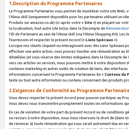
1.Description du Programme Partenaires
Le Programme Partenaires vous permet de monétiser votre site Web, vos 
l'Alexa skill (uniquement disponible pour les partenaires utilisant un 
Produits sur amazon.co.uk) (ci-après votre «
Site
») en plaçant sur votr
la localisation, tout autre site inclus dans le Décompte de
Rémunération
l'ID de Partenaire au sein de l'Alexa skill (via l'Alexa Shopping Kit). Le
fournissons et respecter le présent Accord («
Liens Spéciaux
»).
Lorsque nos clients cliquent ou interagissent avec des Liens Spéciaux p
effectuer une autre action, vous pouvez toucher une rémunération au ti
détaillées (et sous réserve des limites indiquées) dans le Décompte de
vers ces articles ou services, nous pouvons mettre à votre disposition d
contenus marketing et autres outils de création de liens, des interfaces
informations concernant le Programme Partenaires (le «
Contenu du 
texte ou tout autre information ou contenu concernant des produits prop
2.Exigences de Conformité au Programme Partenair
Vous devez respecter le présent Accord pour pouvoir participer au Pr
Vous devez nous transmettre promptement toutes les informations que
En cas de violation de votre part du présent Accord ou de conditions g
ou recours à notre disposition, nous nous réservons le droit de (dans 
de renoncer à) toute rémunération qui vous serait autrement due en ver