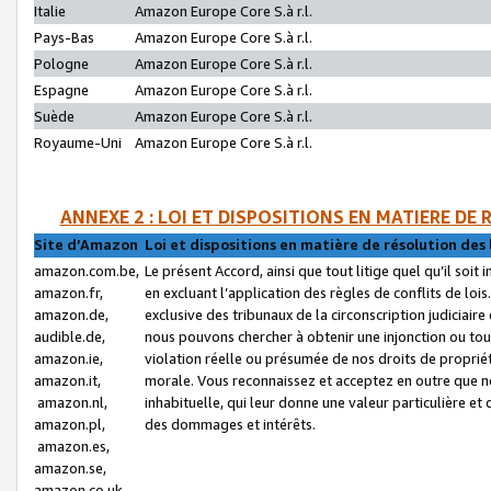
Italie
Amazon Europe Core S.à r.l.
Pays-Bas
Amazon Europe Core S.à r.l.
Pologne
Amazon Europe Core S.à r.l.
Espagne
Amazon Europe Core S.à r.l.
Suède
Amazon Europe Core S.à r.l.
Royaume-Uni
Amazon Europe Core S.à r.l.
ANNEXE 2 : LOI ET DISPOSITIONS EN MATIERE DE
Site d’Amazon
Loi et dispositions en matière de résolution des 
amazon.com.be,
Le présent Accord, ainsi que tout litige quel qu’il soi
amazon.fr,
en excluant l’application des règles de conflits de l
amazon.de,
exclusive des tribunaux de la circonscription judiciai
audible.de,
nous pouvons chercher à obtenir une injonction ou tou
amazon.ie,
violation réelle ou présumée de nos droits de proprié
amazon.it,
morale. Vous reconnaissez et acceptez en outre que n
amazon.nl,
inhabituelle, qui leur donne une valeur particulière 
amazon.pl,
des dommages et intérêts.
amazon.es,
amazon.se,
amazon.co.uk,