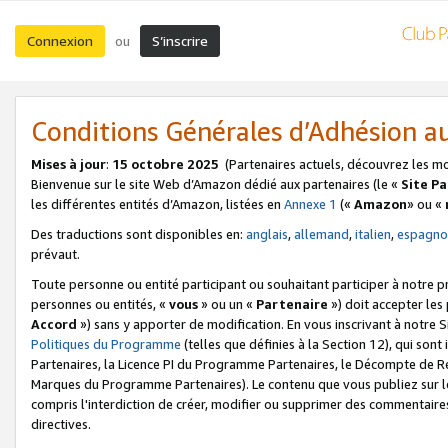
Connexion
S’inscrire
ou
Conditions Générales d’Adhésion 
Mises à jour
:
15 octobre 2025
(Partenaires actuels, découvrez les m
Bienvenue sur le site Web d’Amazon dédié aux partenaires (le «
Site P
les différentes entités d’Amazon, listées en
Annexe 1
(«
Amazon
» ou «
Des traductions sont disponibles en:
anglais
,
allemand
,
italien
,
espagno
prévaut.
Toute personne ou entité participant ou souhaitant participer à notre 
personnes ou entités, «
vous
» ou un «
Partenaire
») doit accepter le
Accord
») sans y apporter de modification. En vous inscrivant à notre Si
Politiques du Programme
(telles que définies à la Section 12), qui so
Partenaires, la Licence PI du Programme Partenaires, le Décompte de 
Marques du Programme Partenaires). Le contenu que vous publiez sur l
compris l'interdiction de créer, modifier ou supprimer des commentaires
directives.