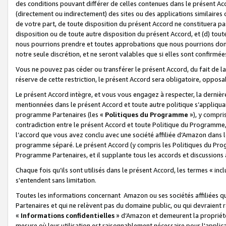
des conditions pouvant différer de celles contenues dans le présent Ac
(directement ou indirectement) des sites ou des applications similaires o
de votre part, de toute disposition du présent Accord ne constituera pa
disposition ou de toute autre disposition du présent Accord, et (d) tou
nous pourrions prendre et toutes approbations que nous pourrions donn
notre seule discrétion, et ne seront valables que si elles sont confirmée
Vous ne pouvez pas céder ou transférer le présent Accord, du fait de la 
réserve de cette restriction, le présent Accord sera obligatoire, opposab
Le présent Accord intègre, et vous vous engagez à respecter, la dernière 
mentionnées dans le présent Accord et toute autre politique s’appliqua
programme Partenaires (les «
Politiques du Programme
»), y compri
contradiction entre le présent Accord et toute Politique du Programme, 
l’accord que vous avez conclu avec une société affiliée d’Amazon dans 
programme séparé. Le présent Accord (y compris les Politiques du Progr
Programme Partenaires, et il supplante tous les accords et discussions 
Chaque fois qu’ils sont utilisés dans le présent Accord, les termes « in
s'entendent sans limitation.
Toutes les informations concernant Amazon ou ses sociétés affiliées 
Partenaires et qui ne relèvent pas du domaine public, ou qui devraient
«
Informations confidentielles
» d’Amazon et demeurent la propriété 
mesure où leur utilisation est raisonnablement nécessaire pour l'appli