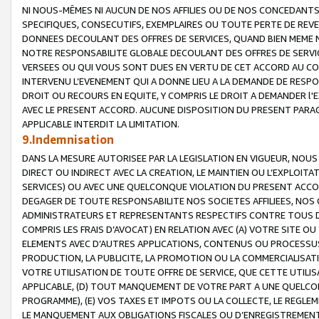
NI NOUS-MÊMES NI AUCUN DE NOS AFFILIES OU DE NOS CONCEDANT
SPECIFIQUES, CONSECUTIFS, EXEMPLAIRES OU TOUTE PERTE DE REVE
DONNEES DECOULANT DES OFFRES DE SERVICES, QUAND BIEN MEME N
NOTRE RESPONSABILITE GLOBALE DECOULANT DES OFFRES DE SERVI
VERSEES OU QUI VOUS SONT DUES EN VERTU DE CET ACCORD AU CO
INTERVENU L’EVENEMENT QUI A DONNE LIEU A LA DEMANDE DE RESP
DROIT OU RECOURS EN EQUITE, Y COMPRIS LE DROIT A DEMANDER l'
AVEC LE PRESENT ACCORD. AUCUNE DISPOSITION DU PRESENT PARAG
APPLICABLE INTERDIT LA LIMITATION.
9.Indemnisation
DANS LA MESURE AUTORISEE PAR LA LEGISLATION EN VIGUEUR, NO
DIRECT OU INDIRECT AVEC LA CREATION, LE MAINTIEN OU L’EXPLOIT
SERVICES) OU AVEC UNE QUELCONQUE VIOLATION DU PRESENT ACCO
DEGAGER DE TOUTE RESPONSABILITE NOS SOCIETES AFFILIEES, NOS 
ADMINISTRATEURS ET REPRESENTANTS RESPECTIFS CONTRE TOUS D
COMPRIS LES FRAIS D’AVOCAT) EN RELATION AVEC (A) VOTRE SITE O
ELEMENTS AVEC D’AUTRES APPLICATIONS, CONTENUS OU PROCESSUS, (
PRODUCTION, LA PUBLICITE, LA PROMOTION OU LA COMMERCIALISAT
VOTRE UTILISATION DE TOUTE OFFRE DE SERVICE, QUE CETTE UTILI
APPLICABLE, (D) TOUT MANQUEMENT DE VOTRE PART A UNE QUELCO
PROGRAMME), (E) VOS TAXES ET IMPOTS OU LA COLLECTE, LE REGLE
LE MANQUEMENT AUX OBLIGATIONS FISCALES OU D’ENREGISTREMENT 