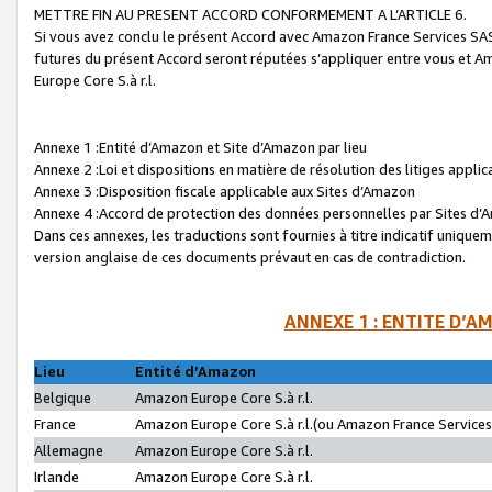
METTRE FIN AU PRESENT ACCORD CONFORMEMENT A L’ARTICLE 6.
Si vous avez conclu le présent Accord avec Amazon France Services SAS 
futures du présent Accord seront réputées s’appliquer entre vous et 
Europe Core S.à r.l.
Annexe 1 :Entité d’Amazon et Site d’Amazon par lieu
Annexe 2 :Loi et dispositions en matière de résolution des litiges appli
Annexe 3 :Disposition fiscale applicable aux Sites d’Amazon
Annexe 4 :Accord de protection des données personnelles par Sites d
Dans ces annexes, les traductions sont fournies à titre indicatif uniquem
version anglaise de ces documents prévaut en cas de contradiction.
ANNEXE 1 : ENTITE D’A
Lieu
Entité d’Amazon
Belgique
Amazon Europe Core S.à r.l.
France
Amazon Europe Core S.à r.l.(ou Amazon France Services 
Allemagne
Amazon Europe Core S.à r.l.
Irlande
Amazon Europe Core S.à r.l.