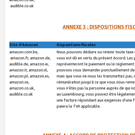
audible.co.uk
ANNEXE 3 : DISPOSITIONS FI
Site d’Amazon
Dispositions fiscales
amazon.com.be,
Nous pouvons déduire ou retenir toute taxe 
amazon.fr, amazon.de,
vous est dû en vertu du présent Accord. Les 
audible.de, amazon.ie,
représenteront le paiement ou le règlement 
amazon.it, amazon.nl,
pouvons vous demander ponctuellement des r
amazon.pl, amazon.es,
mais que vous ne nous les transmettez pas, n
amazon.se,
rémunération jusqu’à ce que vous nous reme
amazon.co.uk,
vous n’êtes pas la personne auprès de qui no
audible.co.uk
au Luxembourg, vous pouvez être légalement 
une facture répondant aux exigences d’une 
paiera la TVA applicable.