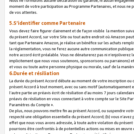
Nous ne formulons aucune déclaration ou garantie, ni aucun engagemen
moment de votre participation au Programme Partenaires, et nous ne p
de vos attentes.
5.S’identifier comme Partenaire
Vous devez faire figurer clairement et de façon visible la mention sui
du présent Accord, sur votre Site ou tout autre endroit où Amazon peut vo
tant que Partenaire Amazon, je réalise un bénéfice sur les achats remplis
la réglementation, vous ne ferez aucune autre communication publique
notre accord écrit préalable. Vous ne dénaturerez pas ni n’enjoliverez 
implicitement que nous vous soutenons, sponsorisons ou parrainons) et v
et vous ou toute autre personne physique ou morale, sauf de la manièr
6.Durée et résiliation
La durée du présent Accord débute au moment de votre inscription ou de
présent Accord à tout moment, avec ou sans motif (automatiquement et sa
l’autre partie un préavis écrit de résiliation d’au moins 7 jours calenda
préavis de résiliation en vous connectant à votre compte sur le Site Par
Paramètres du Compte ».
De plus, nous pouvons mettre fin au présent Accord, ou suspendre votre 
respecté une obligation essentielle du présent Accord; (b) vous n’avez p
effet que nous vous avons adressée, à toute autre violation du présen
pourrions être confrontés à de potentielles actions ou mises en œuvre 