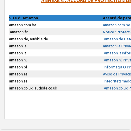
ANNEXE 4 : ACCORD DE PROTECTION 
Site d’ Amazon
Accord de pro
amazon.com.be
amazon.com.be 
amazon.fr
Notice : Protect
amazon.de, audible.de
Amazon.de Date
amazon.ie
amazon.ie Priva
amazon.it
Amazon.it Infor
amazon.nl
Amazon.nl Priva
amazon.pl
Informacja O P
amazon.es
Aviso de Privac
amazon.se
Integritetsmed
amazon.co.uk, audible.co.uk
Amazon.co.uk Pr