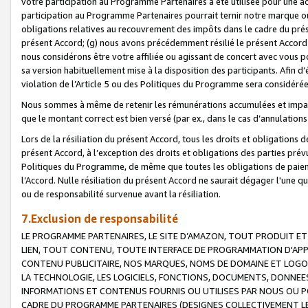
votre participation au Programme Partenaires a été utilisée pour une ac
participation au Programme Partenaires pourrait ternir notre marque ou
obligations relatives au recouvrement des impôts dans le cadre du prése
présent Accord; (g) nous avons précédemment résilié le présent Accord
nous considérons être votre affiliée ou agissant de concert avec vous 
sa version habituellement mise à la disposition des participants. Afin d’é
violation de l’Article 5 ou des Politiques du Programme sera considéré
Nous sommes à même de retenir les rémunérations accumulées et impayée
que le montant correct est bien versé (par ex., dans le cas d’annulations
Lors de la résiliation du présent Accord, tous les droits et obligations 
présent Accord, à l’exception des droits et obligations des parties prévus
Politiques du Programme, de même que toutes les obligations de paiement
l’Accord. Nulle résiliation du présent Accord ne saurait dégager l'une 
ou de responsabilité survenue avant la résiliation.
7.Exclusion de responsabilité
LE PROGRAMME PARTENAIRES, LE SITE D’AMAZON, TOUT PRODUIT ET 
LIEN, TOUT CONTENU, TOUTE INTERFACE DE PROGRAMMATION D'APP
CONTENU PUBLICITAIRE, NOS MARQUES, NOMS DE DOMAINE ET LOGOS
LA TECHNOLOGIE, LES LOGICIELS, FONCTIONS, DOCUMENTS, DONNEES
INFORMATIONS ET CONTENUS FOURNIS OU UTILISES PAR NOUS OU P
CADRE DU PROGRAMME PARTENAIRES (DESIGNES COLLECTIVEMENT LE