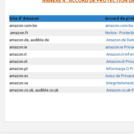
ANNEXE 4 : ACCORD DE PROTECTION 
Site d’ Amazon
Accord de pro
amazon.com.be
amazon.com.be 
amazon.fr
Notice : Protect
amazon.de, audible.de
Amazon.de Date
amazon.ie
amazon.ie Priva
amazon.it
Amazon.it Infor
amazon.nl
Amazon.nl Priva
amazon.pl
Informacja O P
amazon.es
Aviso de Privac
amazon.se
Integritetsmed
amazon.co.uk, audible.co.uk
Amazon.co.uk Pr