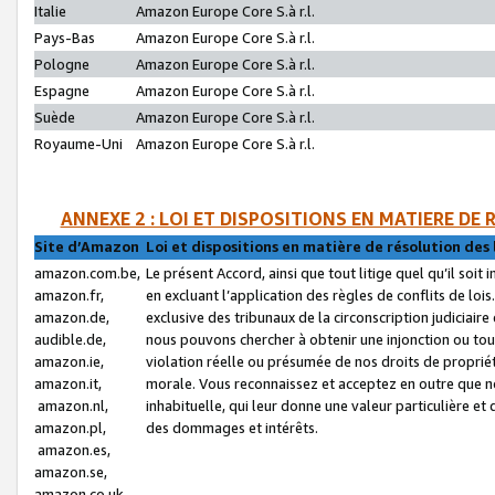
Italie
Amazon Europe Core S.à r.l.
Pays-Bas
Amazon Europe Core S.à r.l.
Pologne
Amazon Europe Core S.à r.l.
Espagne
Amazon Europe Core S.à r.l.
Suède
Amazon Europe Core S.à r.l.
Royaume-Uni
Amazon Europe Core S.à r.l.
ANNEXE 2 : LOI ET DISPOSITIONS EN MATIERE DE
Site d’Amazon
Loi et dispositions en matière de résolution des 
amazon.com.be,
Le présent Accord, ainsi que tout litige quel qu’il soi
amazon.fr,
en excluant l’application des règles de conflits de l
amazon.de,
exclusive des tribunaux de la circonscription judiciai
audible.de,
nous pouvons chercher à obtenir une injonction ou tou
amazon.ie,
violation réelle ou présumée de nos droits de proprié
amazon.it,
morale. Vous reconnaissez et acceptez en outre que n
amazon.nl,
inhabituelle, qui leur donne une valeur particulière 
amazon.pl,
des dommages et intérêts.
amazon.es,
amazon.se,
amazon.co.uk,