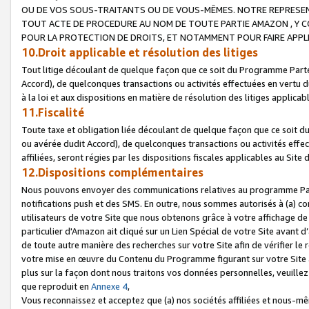
OU DE VOS SOUS-TRAITANTS OU DE VOUS-MÊMES. NOTRE REPRES
TOUT ACTE DE PROCEDURE AU NOM DE TOUTE PARTIE AMAZON , Y CO
POUR LA PROTECTION DE DROITS, ET NOTAMMENT POUR FAIRE APPL
10.Droit applicable et résolution des litiges
Tout litige découlant de quelque façon que ce soit du Programme Parte
Accord), de quelconques transactions ou activités effectuées en vertu d
à la loi et aux dispositions en matière de résolution des litiges applic
11.Fiscalité
Toute taxe et obligation liée découlant de quelque façon que ce soit 
ou avérée dudit Accord), de quelconques transactions ou activités effe
affiliées, seront régies par les dispositions fiscales applicables au Si
12.Dispositions complémentaires
Nous pouvons envoyer des communications relatives au programme Parten
notifications push et des SMS. En outre, nous sommes autorisés à (a) cont
utilisateurs de votre Site que nous obtenons grâce à votre affichage de
particulier d'Amazon ait cliqué sur un Lien Spécial de votre Site avant d
de toute autre manière des recherches sur votre Site afin de vérifier le re
votre mise en œuvre du Contenu du Programme figurant sur votre Site à
plus sur la façon dont nous traitons vos données personnelles, veuille
que reproduit en
Annexe 4
,
Vous reconnaissez et acceptez que (a) nos sociétés affiliées et nous-m