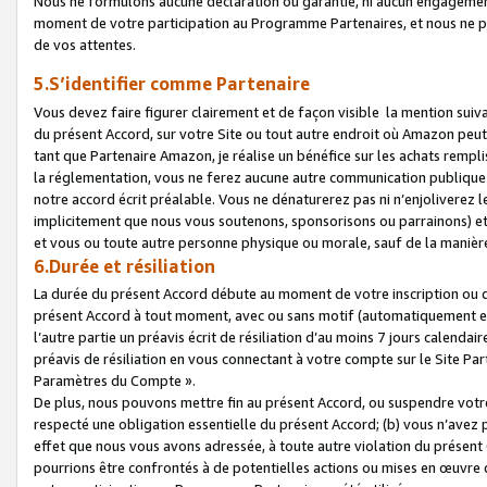
Nous ne formulons aucune déclaration ou garantie, ni aucun engagemen
moment de votre participation au Programme Partenaires, et nous ne p
de vos attentes.
5.S’identifier comme Partenaire
Vous devez faire figurer clairement et de façon visible la mention sui
du présent Accord, sur votre Site ou tout autre endroit où Amazon peut vo
tant que Partenaire Amazon, je réalise un bénéfice sur les achats remplis
la réglementation, vous ne ferez aucune autre communication publique
notre accord écrit préalable. Vous ne dénaturerez pas ni n’enjoliverez 
implicitement que nous vous soutenons, sponsorisons ou parrainons) et v
et vous ou toute autre personne physique ou morale, sauf de la manièr
6.Durée et résiliation
La durée du présent Accord débute au moment de votre inscription ou de
présent Accord à tout moment, avec ou sans motif (automatiquement et sa
l’autre partie un préavis écrit de résiliation d’au moins 7 jours calenda
préavis de résiliation en vous connectant à votre compte sur le Site Par
Paramètres du Compte ».
De plus, nous pouvons mettre fin au présent Accord, ou suspendre votre 
respecté une obligation essentielle du présent Accord; (b) vous n’avez p
effet que nous vous avons adressée, à toute autre violation du présen
pourrions être confrontés à de potentielles actions ou mises en œuvre 