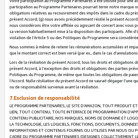
votre participation au Programme Partenaires a été utilisée pour une ac
participation au Programme Partenaires pourrait ternir notre marque ou
obligations relatives au recouvrement des impôts dans le cadre du prése
présent Accord; (g) nous avons précédemment résilié le présent Accord
nous considérons être votre affiliée ou agissant de concert avec vous 
sa version habituellement mise à la disposition des participants. Afin d’é
violation de l’Article 5 ou des Politiques du Programme sera considéré
Nous sommes à même de retenir les rémunérations accumulées et impayée
que le montant correct est bien versé (par ex., dans le cas d’annulations
Lors de la résiliation du présent Accord, tous les droits et obligations 
présent Accord, à l’exception des droits et obligations des parties prévus
Politiques du Programme, de même que toutes les obligations de paiement
l’Accord. Nulle résiliation du présent Accord ne saurait dégager l'une 
ou de responsabilité survenue avant la résiliation.
7.Exclusion de responsabilité
LE PROGRAMME PARTENAIRES, LE SITE D’AMAZON, TOUT PRODUIT ET 
LIEN, TOUT CONTENU, TOUTE INTERFACE DE PROGRAMMATION D'APP
CONTENU PUBLICITAIRE, NOS MARQUES, NOMS DE DOMAINE ET LOGOS
LA TECHNOLOGIE, LES LOGICIELS, FONCTIONS, DOCUMENTS, DONNEES
INFORMATIONS ET CONTENUS FOURNIS OU UTILISES PAR NOUS OU P
CADRE DU PROGRAMME PARTENAIRES (DESIGNES COLLECTIVEMENT LE