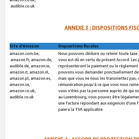
audible.co.uk
ANNEXE 3 : DISPOSITIONS FI
Site d’Amazon
Dispositions fiscales
amazon.com.be,
Nous pouvons déduire ou retenir toute taxe 
amazon.fr, amazon.de,
vous est dû en vertu du présent Accord. Les 
audible.de, amazon.ie,
représenteront le paiement ou le règlement 
amazon.it, amazon.nl,
pouvons vous demander ponctuellement des r
amazon.pl, amazon.es,
mais que vous ne nous les transmettez pas, n
amazon.se,
rémunération jusqu’à ce que vous nous reme
amazon.co.uk,
vous n’êtes pas la personne auprès de qui no
audible.co.uk
au Luxembourg, vous pouvez être légalement 
une facture répondant aux exigences d’une 
paiera la TVA applicable.