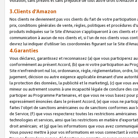
violation, sans préavis et sans préjudice de tout autre droit d’Amazo
3.Clients d’Amazon
Nos clients ne deviennent pas vos clients du fait de votre participati
prix, conditions générales de vente, règles, politiques et procédures d’u
produits indiquées sur le Site d’Amazon s’appliqueront à ces clients et
communication à aucun de nos clients et, si l’un de nos clients vous co
devrez lui indiquer d’utiliser les coordonnées figurant sur le Site d’Ama
4.Garanties
Vous déclarez, garantissez et reconnaissez (a) que vous participerez a
conformément au présent Accord, (b) que ni votre participation au Prog
Site n’enfreindront nul loi, ordonnance, règle, réglementation, ordre, li
jugement, décision ou autre exigence applicable émanant d’une autori
la protection des données, la publicité et le marketing), (c) que vous 
mineur ou autrement soumis à une incapacité légale de conclure des con
participer au Programme Partenaires, et que vous ne vous basez pour pr
expressément énoncées dans le présent Accord, (e) que vous ne particip
faites l’objet de sanctions américaines ou de sanctions conformes aux 
de Service; (f) que vous respecterez toutes les restrictions américaines
technologies et services, ainsi que les restrictions en matière d’exporta
droit américain; et (g) que les informations que vous avez communiqué
Vous pouvez mettre à jour vos informations en vous connectant à votre