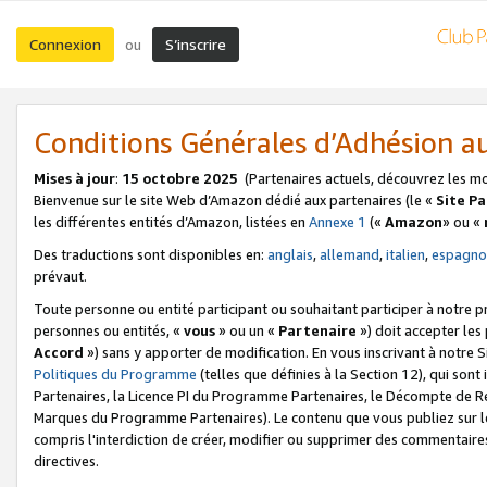
Connexion
S’inscrire
ou
Conditions Générales d’Adhésion 
Mises à jour
:
15 octobre 2025
(Partenaires actuels, découvrez les m
Bienvenue sur le site Web d’Amazon dédié aux partenaires (le «
Site P
les différentes entités d’Amazon, listées en
Annexe 1
(«
Amazon
» ou «
Des traductions sont disponibles en:
anglais
,
allemand
,
italien
,
espagno
prévaut.
Toute personne ou entité participant ou souhaitant participer à notre 
personnes ou entités, «
vous
» ou un «
Partenaire
») doit accepter le
Accord
») sans y apporter de modification. En vous inscrivant à notre Si
Politiques du Programme
(telles que définies à la Section 12), qui so
Partenaires, la Licence PI du Programme Partenaires, le Décompte de 
Marques du Programme Partenaires). Le contenu que vous publiez sur l
compris l'interdiction de créer, modifier ou supprimer des commentaires
directives.