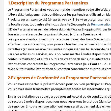
1.Description du Programme Partenaires
Le Programme Partenaires vous permet de monétiser votre site Web, vos 
l'Alexa skill (uniquement disponible pour les partenaires utilisant un 
Produits sur amazon.co.uk) (ci-après votre «
Site
») en plaçant sur votr
la localisation, tout autre site inclus dans le Décompte de
Rémunération
l'ID de Partenaire au sein de l'Alexa skill (via l'Alexa Shopping Kit). Le
fournissons et respecter le présent Accord («
Liens Spéciaux
»).
Lorsque nos clients cliquent ou interagissent avec des Liens Spéciaux p
effectuer une autre action, vous pouvez toucher une rémunération au ti
détaillées (et sous réserve des limites indiquées) dans le Décompte de
vers ces articles ou services, nous pouvons mettre à votre disposition d
contenus marketing et autres outils de création de liens, des interfaces
informations concernant le Programme Partenaires (le «
Contenu du 
texte ou tout autre information ou contenu concernant des produits prop
2.Exigences de Conformité au Programme Partenair
Vous devez respecter le présent Accord pour pouvoir participer au Pr
Vous devez nous transmettre promptement toutes les informations que
En cas de violation de votre part du présent Accord ou de conditions g
ou recours à notre disposition, nous nous réservons le droit de (dans 
de renoncer à) toute rémunération qui vous serait autrement due en ver