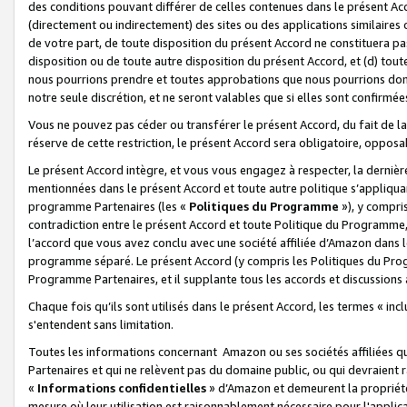
des conditions pouvant différer de celles contenues dans le présent Ac
(directement ou indirectement) des sites ou des applications similaires o
de votre part, de toute disposition du présent Accord ne constituera pa
disposition ou de toute autre disposition du présent Accord, et (d) tou
nous pourrions prendre et toutes approbations que nous pourrions donn
notre seule discrétion, et ne seront valables que si elles sont confirmée
Vous ne pouvez pas céder ou transférer le présent Accord, du fait de la 
réserve de cette restriction, le présent Accord sera obligatoire, opposab
Le présent Accord intègre, et vous vous engagez à respecter, la dernière 
mentionnées dans le présent Accord et toute autre politique s’appliqua
programme Partenaires (les «
Politiques du Programme
»), y compri
contradiction entre le présent Accord et toute Politique du Programme, 
l’accord que vous avez conclu avec une société affiliée d’Amazon dans 
programme séparé. Le présent Accord (y compris les Politiques du Progr
Programme Partenaires, et il supplante tous les accords et discussions 
Chaque fois qu’ils sont utilisés dans le présent Accord, les termes « in
s'entendent sans limitation.
Toutes les informations concernant Amazon ou ses sociétés affiliées 
Partenaires et qui ne relèvent pas du domaine public, ou qui devraient
«
Informations confidentielles
» d’Amazon et demeurent la propriété 
mesure où leur utilisation est raisonnablement nécessaire pour l'appli