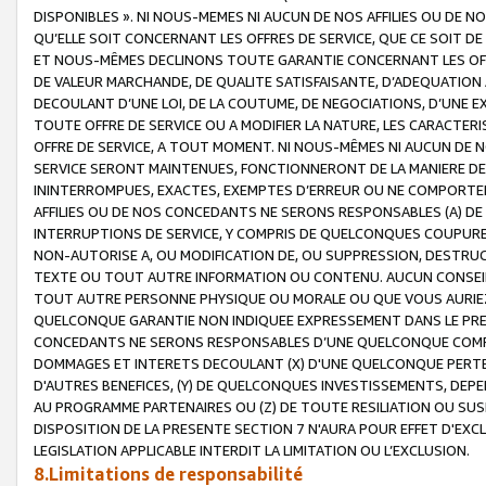
DISPONIBLES ». NI NOUS-MEMES NI AUCUN DE NOS AFFILIES OU D
QU’ELLE SOIT CONCERNANT LES OFFRES DE SERVICE, QUE CE SOIT DE
ET NOUS-MÊMES DECLINONS TOUTE GARANTIE CONCERNANT LES OFFRE
DE VALEUR MARCHANDE, DE QUALITE SATISFAISANTE, D’ADEQUATION
DECOULANT D’UNE LOI, DE LA COUTUME, DE NEGOCIATIONS, D’UNE
TOUTE OFFRE DE SERVICE OU A MODIFIER LA NATURE, LES CARACTERI
OFFRE DE SERVICE, A TOUT MOMENT. NI NOUS-MÊMES NI AUCUN DE 
SERVICE SERONT MAINTENUES, FONCTIONNERONT DE LA MANIERE DECR
ININTERROMPUES, EXACTES, EXEMPTES D’ERREUR OU NE COMPORT
AFFILIES OU DE NOS CONCEDANTS NE SERONS RESPONSABLES (A) DE
INTERRUPTIONS DE SERVICE, Y COMPRIS DE QUELCONQUES COUPURE
NON-AUTORISE A, OU MODIFICATION DE, OU SUPPRESSION, DESTRUC
TEXTE OU TOUT AUTRE INFORMATION OU CONTENU. AUCUN CONSEIL 
TOUT AUTRE PERSONNE PHYSIQUE OU MORALE OU QUE VOUS AURIEZ 
QUELCONQUE GARANTIE NON INDIQUEE EXPRESSEMENT DANS LE PRES
CONCEDANTS NE SERONS RESPONSABLES D’UNE QUELCONQUE COM
DOMMAGES ET INTERETS DECOULANT (X) D'UNE QUELCONQUE PERTE D
D'AUTRES BENEFICES, (Y) DE QUELCONQUES INVESTISSEMENTS, DEP
AU PROGRAMME PARTENAIRES OU (Z) DE TOUTE RESILIATION OU SU
DISPOSITION DE LA PRESENTE SECTION 7 N'AURA POUR EFFET D'EXC
LEGISLATION APPLICABLE INTERDIT LA LIMITATION OU L’EXCLUSION.
8.Limitations de responsabilité