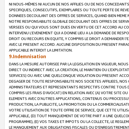
NI NOUS-MÊMES NI AUCUN DE NOS AFFILIES OU DE NOS CONCEDANT
SPECIFIQUES, CONSECUTIFS, EXEMPLAIRES OU TOUTE PERTE DE REVE
DONNEES DECOULANT DES OFFRES DE SERVICES, QUAND BIEN MEME N
NOTRE RESPONSABILITE GLOBALE DECOULANT DES OFFRES DE SERVI
VERSEES OU QUI VOUS SONT DUES EN VERTU DE CET ACCORD AU CO
INTERVENU L’EVENEMENT QUI A DONNE LIEU A LA DEMANDE DE RESP
DROIT OU RECOURS EN EQUITE, Y COMPRIS LE DROIT A DEMANDER l'
AVEC LE PRESENT ACCORD. AUCUNE DISPOSITION DU PRESENT PARAG
APPLICABLE INTERDIT LA LIMITATION.
9.Indemnisation
DANS LA MESURE AUTORISEE PAR LA LEGISLATION EN VIGUEUR, NO
DIRECT OU INDIRECT AVEC LA CREATION, LE MAINTIEN OU L’EXPLOIT
SERVICES) OU AVEC UNE QUELCONQUE VIOLATION DU PRESENT ACCO
DEGAGER DE TOUTE RESPONSABILITE NOS SOCIETES AFFILIEES, NOS 
ADMINISTRATEURS ET REPRESENTANTS RESPECTIFS CONTRE TOUS D
COMPRIS LES FRAIS D’AVOCAT) EN RELATION AVEC (A) VOTRE SITE O
ELEMENTS AVEC D’AUTRES APPLICATIONS, CONTENUS OU PROCESSUS, (
PRODUCTION, LA PUBLICITE, LA PROMOTION OU LA COMMERCIALISAT
VOTRE UTILISATION DE TOUTE OFFRE DE SERVICE, QUE CETTE UTILI
APPLICABLE, (D) TOUT MANQUEMENT DE VOTRE PART A UNE QUELCO
PROGRAMME), (E) VOS TAXES ET IMPOTS OU LA COLLECTE, LE REGLE
LE MANQUEMENT AUX OBLIGATIONS FISCALES OU D’ENREGISTREMENT 