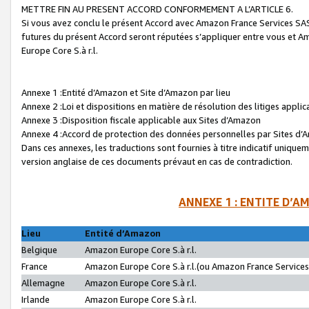
METTRE FIN AU PRESENT ACCORD CONFORMEMENT A L’ARTICLE 6.
Si vous avez conclu le présent Accord avec Amazon France Services SAS 
futures du présent Accord seront réputées s’appliquer entre vous et 
Europe Core S.à r.l.
Annexe 1 :Entité d’Amazon et Site d’Amazon par lieu
Annexe 2 :Loi et dispositions en matière de résolution des litiges appli
Annexe 3 :Disposition fiscale applicable aux Sites d’Amazon
Annexe 4 :Accord de protection des données personnelles par Sites d
Dans ces annexes, les traductions sont fournies à titre indicatif uniquem
version anglaise de ces documents prévaut en cas de contradiction.
ANNEXE 1 : ENTITE D’A
Lieu
Entité d’Amazon
Belgique
Amazon Europe Core S.à r.l.
France
Amazon Europe Core S.à r.l.(ou Amazon France Services 
Allemagne
Amazon Europe Core S.à r.l.
Irlande
Amazon Europe Core S.à r.l.