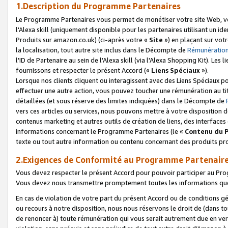
1.Description du Programme Partenaires
Le Programme Partenaires vous permet de monétiser votre site Web, vos 
l'Alexa skill (uniquement disponible pour les partenaires utilisant un 
Produits sur amazon.co.uk) (ci-après votre «
Site
») en plaçant sur votr
la localisation, tout autre site inclus dans le Décompte de
Rémunération
l'ID de Partenaire au sein de l'Alexa skill (via l'Alexa Shopping Kit). Le
fournissons et respecter le présent Accord («
Liens Spéciaux
»).
Lorsque nos clients cliquent ou interagissent avec des Liens Spéciaux p
effectuer une autre action, vous pouvez toucher une rémunération au ti
détaillées (et sous réserve des limites indiquées) dans le Décompte de
vers ces articles ou services, nous pouvons mettre à votre disposition d
contenus marketing et autres outils de création de liens, des interfaces
informations concernant le Programme Partenaires (le «
Contenu du 
texte ou tout autre information ou contenu concernant des produits prop
2.Exigences de Conformité au Programme Partenair
Vous devez respecter le présent Accord pour pouvoir participer au Pr
Vous devez nous transmettre promptement toutes les informations que
En cas de violation de votre part du présent Accord ou de conditions g
ou recours à notre disposition, nous nous réservons le droit de (dans 
de renoncer à) toute rémunération qui vous serait autrement due en ver