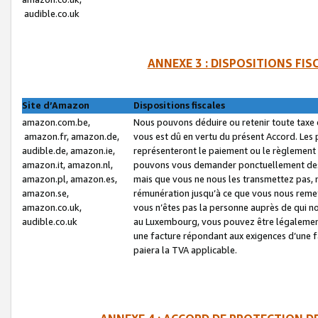
audible.co.uk
ANNEXE 3 : DISPOSITIONS FI
Site d’Amazon
Dispositions fiscales
amazon.com.be,
Nous pouvons déduire ou retenir toute taxe 
amazon.fr, amazon.de,
vous est dû en vertu du présent Accord. Les 
audible.de, amazon.ie,
représenteront le paiement ou le règlement 
amazon.it, amazon.nl,
pouvons vous demander ponctuellement des r
amazon.pl, amazon.es,
mais que vous ne nous les transmettez pas, n
amazon.se,
rémunération jusqu’à ce que vous nous reme
amazon.co.uk,
vous n’êtes pas la personne auprès de qui no
audible.co.uk
au Luxembourg, vous pouvez être légalement 
une facture répondant aux exigences d’une 
paiera la TVA applicable.