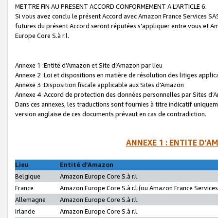
METTRE FIN AU PRESENT ACCORD CONFORMEMENT A L’ARTICLE 6.
Si vous avez conclu le présent Accord avec Amazon France Services SAS 
futures du présent Accord seront réputées s’appliquer entre vous et 
Europe Core S.à r.l.
Annexe 1 :Entité d’Amazon et Site d’Amazon par lieu
Annexe 2 :Loi et dispositions en matière de résolution des litiges appli
Annexe 3 :Disposition fiscale applicable aux Sites d’Amazon
Annexe 4 :Accord de protection des données personnelles par Sites d
Dans ces annexes, les traductions sont fournies à titre indicatif uniquem
version anglaise de ces documents prévaut en cas de contradiction.
ANNEXE 1 : ENTITE D’A
Lieu
Entité d’Amazon
Belgique
Amazon Europe Core S.à r.l.
France
Amazon Europe Core S.à r.l.(ou Amazon France Services 
Allemagne
Amazon Europe Core S.à r.l.
Irlande
Amazon Europe Core S.à r.l.