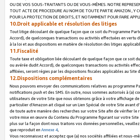
OU DE VOS SOUS-TRAITANTS OU DE VOUS-MÊMES. NOTRE REPRES
TOUT ACTE DE PROCEDURE AU NOM DE TOUTE PARTIE AMAZON , Y CO
POUR LA PROTECTION DE DROITS, ET NOTAMMENT POUR FAIRE APPL
10.Droit applicable et résolution des litiges
Tout litige découlant de quelque façon que ce soit du Programme Parte
Accord), de quelconques transactions ou activités effectuées en vertu d
à la loi et aux dispositions en matière de résolution des litiges applic
11.Fiscalité
Toute taxe et obligation liée découlant de quelque façon que ce soit 
ou avérée dudit Accord), de quelconques transactions ou activités effe
affiliées, seront régies par les dispositions fiscales applicables au Si
12.Dispositions complémentaires
Nous pouvons envoyer des communications relatives au programme Parten
notifications push et des SMS. En outre, nous sommes autorisés à (a) cont
utilisateurs de votre Site que nous obtenons grâce à votre affichage de
particulier d'Amazon ait cliqué sur un Lien Spécial de votre Site avant d
de toute autre manière des recherches sur votre Site afin de vérifier le re
votre mise en œuvre du Contenu du Programme figurant sur votre Site à
plus sur la façon dont nous traitons vos données personnelles, veuille
que reproduit en
Annexe 4
,
Vous reconnaissez et acceptez que (a) nos sociétés affiliées et nous-m