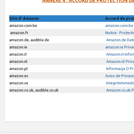
ANNEXE 4 : ACCORD DE PROTECTION 
Site d’ Amazon
Accord de pro
amazon.com.be
amazon.com.be 
amazon.fr
Notice : Protect
amazon.de, audible.de
Amazon.de Date
amazon.ie
amazon.ie Priva
amazon.it
Amazon.it Infor
amazon.nl
Amazon.nl Priva
amazon.pl
Informacja O P
amazon.es
Aviso de Privac
amazon.se
Integritetsmed
amazon.co.uk, audible.co.uk
Amazon.co.uk Pr