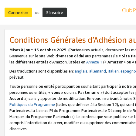
Connexion
S’inscrire
ou
Conditions Générales d’Adhésion 
Mises à jour
:
15 octobre 2025
(Partenaires actuels, découvrez les m
Bienvenue sur le site Web d’Amazon dédié aux partenaires (le «
Site P
les différentes entités d’Amazon, listées en
Annexe 1
(«
Amazon
» ou «
Des traductions sont disponibles en:
anglais
,
allemand
,
italien
,
espagno
prévaut.
Toute personne ou entité participant ou souhaitant participer à notre 
personnes ou entités, «
vous
» ou un «
Partenaire
») doit accepter le
Accord
») sans y apporter de modification. En vous inscrivant à notre Si
Politiques du Programme
(telles que définies à la Section 12), qui so
Partenaires, la Licence PI du Programme Partenaires, le Décompte de 
Marques du Programme Partenaires). Le contenu que vous publiez sur l
compris l'interdiction de créer, modifier ou supprimer des commentaires
directives.