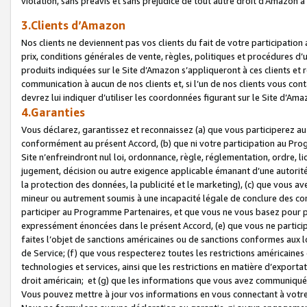
violation, sans préavis et sans préjudice de tout autre droit d’Amazo
3.Clients d’Amazon
Nos clients ne deviennent pas vos clients du fait de votre participati
prix, conditions générales de vente, règles, politiques et procédures d’u
produits indiquées sur le Site d’Amazon s’appliqueront à ces clients et
communication à aucun de nos clients et, si l’un de nos clients vous co
devrez lui indiquer d’utiliser les coordonnées figurant sur le Site d’Ama
4.Garanties
Vous déclarez, garantissez et reconnaissez (a) que vous participerez a
conformément au présent Accord, (b) que ni votre participation au Prog
Site n’enfreindront nul loi, ordonnance, règle, réglementation, ordre, li
jugement, décision ou autre exigence applicable émanant d’une autori
la protection des données, la publicité et le marketing), (c) que vous 
mineur ou autrement soumis à une incapacité légale de conclure des con
participer au Programme Partenaires, et que vous ne vous basez pour pr
expressément énoncées dans le présent Accord, (e) que vous ne particip
faites l’objet de sanctions américaines ou de sanctions conformes aux 
de Service; (f) que vous respecterez toutes les restrictions américaines
technologies et services, ainsi que les restrictions en matière d’exporta
droit américain; et (g) que les informations que vous avez communiqué
Vous pouvez mettre à jour vos informations en vous connectant à votre