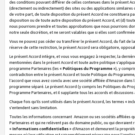
des conditions pouvant différer de celles contenues dans le présent Ac
(directement ou indirectement) des sites ou des applications similaires o
de votre part, de toute disposition du présent Accord ne constituera pa
disposition ou de toute autre disposition du présent Accord, et (d) tou
nous pourrions prendre et toutes approbations que nous pourrions donn
notre seule discrétion, et ne seront valables que si elles sont confirmée
Vous ne pouvez pas céder ou transférer le présent Accord, du fait de la 
réserve de cette restriction, le présent Accord sera obligatoire, opposab
Le présent Accord intègre, et vous vous engagez à respecter, la dernière 
mentionnées dans le présent Accord et toute autre politique s’appliqua
programme Partenaires (les «
Politiques du Programme
»), y compri
contradiction entre le présent Accord et toute Politique du Programme, 
l’accord que vous avez conclu avec une société affiliée d’Amazon dans 
programme séparé. Le présent Accord (y compris les Politiques du Progr
Programme Partenaires, et il supplante tous les accords et discussions 
Chaque fois qu’ils sont utilisés dans le présent Accord, les termes « in
s'entendent sans limitation.
Toutes les informations concernant Amazon ou ses sociétés affiliées 
Partenaires et qui ne relèvent pas du domaine public, ou qui devraient
«
Informations confidentielles
» d’Amazon et demeurent la propriété 
mesure où leur utilisation est raisonnablement nécessaire pour l'appli