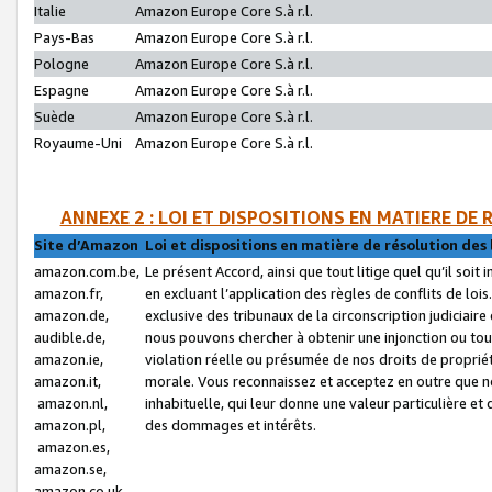
Italie
Amazon Europe Core S.à r.l.
Pays-Bas
Amazon Europe Core S.à r.l.
Pologne
Amazon Europe Core S.à r.l.
Espagne
Amazon Europe Core S.à r.l.
Suède
Amazon Europe Core S.à r.l.
Royaume-Uni
Amazon Europe Core S.à r.l.
ANNEXE 2 : LOI ET DISPOSITIONS EN MATIERE DE
Site d’Amazon
Loi et dispositions en matière de résolution des 
amazon.com.be,
Le présent Accord, ainsi que tout litige quel qu’il soi
amazon.fr,
en excluant l’application des règles de conflits de l
amazon.de,
exclusive des tribunaux de la circonscription judiciai
audible.de,
nous pouvons chercher à obtenir une injonction ou tou
amazon.ie,
violation réelle ou présumée de nos droits de proprié
amazon.it,
morale. Vous reconnaissez et acceptez en outre que n
amazon.nl,
inhabituelle, qui leur donne une valeur particulière 
amazon.pl,
des dommages et intérêts.
amazon.es,
amazon.se,
amazon.co.uk,