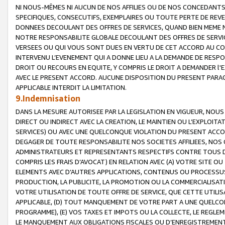
NI NOUS-MÊMES NI AUCUN DE NOS AFFILIES OU DE NOS CONCEDANT
SPECIFIQUES, CONSECUTIFS, EXEMPLAIRES OU TOUTE PERTE DE REVE
DONNEES DECOULANT DES OFFRES DE SERVICES, QUAND BIEN MEME N
NOTRE RESPONSABILITE GLOBALE DECOULANT DES OFFRES DE SERVI
VERSEES OU QUI VOUS SONT DUES EN VERTU DE CET ACCORD AU CO
INTERVENU L’EVENEMENT QUI A DONNE LIEU A LA DEMANDE DE RESP
DROIT OU RECOURS EN EQUITE, Y COMPRIS LE DROIT A DEMANDER l'
AVEC LE PRESENT ACCORD. AUCUNE DISPOSITION DU PRESENT PARAG
APPLICABLE INTERDIT LA LIMITATION.
9.Indemnisation
DANS LA MESURE AUTORISEE PAR LA LEGISLATION EN VIGUEUR, NO
DIRECT OU INDIRECT AVEC LA CREATION, LE MAINTIEN OU L’EXPLOIT
SERVICES) OU AVEC UNE QUELCONQUE VIOLATION DU PRESENT ACCO
DEGAGER DE TOUTE RESPONSABILITE NOS SOCIETES AFFILIEES, NOS 
ADMINISTRATEURS ET REPRESENTANTS RESPECTIFS CONTRE TOUS D
COMPRIS LES FRAIS D’AVOCAT) EN RELATION AVEC (A) VOTRE SITE O
ELEMENTS AVEC D’AUTRES APPLICATIONS, CONTENUS OU PROCESSUS, (
PRODUCTION, LA PUBLICITE, LA PROMOTION OU LA COMMERCIALISAT
VOTRE UTILISATION DE TOUTE OFFRE DE SERVICE, QUE CETTE UTILI
APPLICABLE, (D) TOUT MANQUEMENT DE VOTRE PART A UNE QUELCO
PROGRAMME), (E) VOS TAXES ET IMPOTS OU LA COLLECTE, LE REGLE
LE MANQUEMENT AUX OBLIGATIONS FISCALES OU D’ENREGISTREMENT 