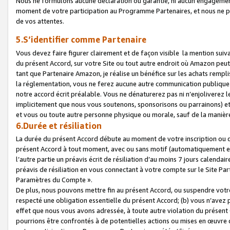
Nous ne formulons aucune déclaration ou garantie, ni aucun engagemen
moment de votre participation au Programme Partenaires, et nous ne p
de vos attentes.
5.S’identifier comme Partenaire
Vous devez faire figurer clairement et de façon visible la mention sui
du présent Accord, sur votre Site ou tout autre endroit où Amazon peut vo
tant que Partenaire Amazon, je réalise un bénéfice sur les achats remplis
la réglementation, vous ne ferez aucune autre communication publique
notre accord écrit préalable. Vous ne dénaturerez pas ni n’enjoliverez 
implicitement que nous vous soutenons, sponsorisons ou parrainons) et v
et vous ou toute autre personne physique ou morale, sauf de la manièr
6.Durée et résiliation
La durée du présent Accord débute au moment de votre inscription ou de
présent Accord à tout moment, avec ou sans motif (automatiquement et sa
l’autre partie un préavis écrit de résiliation d’au moins 7 jours calenda
préavis de résiliation en vous connectant à votre compte sur le Site Par
Paramètres du Compte ».
De plus, nous pouvons mettre fin au présent Accord, ou suspendre votre 
respecté une obligation essentielle du présent Accord; (b) vous n’avez p
effet que nous vous avons adressée, à toute autre violation du présen
pourrions être confrontés à de potentielles actions ou mises en œuvre 