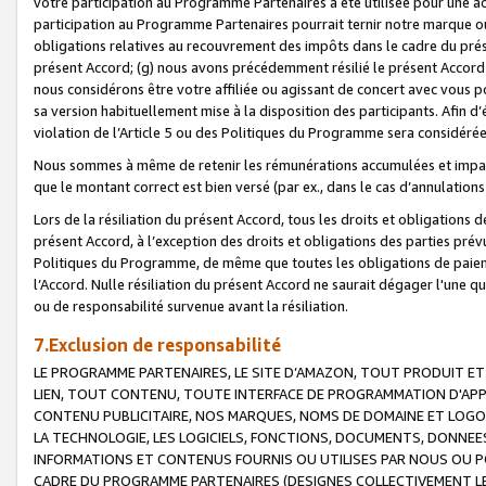
votre participation au Programme Partenaires a été utilisée pour une ac
participation au Programme Partenaires pourrait ternir notre marque ou
obligations relatives au recouvrement des impôts dans le cadre du prése
présent Accord; (g) nous avons précédemment résilié le présent Accord
nous considérons être votre affiliée ou agissant de concert avec vous 
sa version habituellement mise à la disposition des participants. Afin d’é
violation de l’Article 5 ou des Politiques du Programme sera considéré
Nous sommes à même de retenir les rémunérations accumulées et impayée
que le montant correct est bien versé (par ex., dans le cas d’annulations
Lors de la résiliation du présent Accord, tous les droits et obligations 
présent Accord, à l’exception des droits et obligations des parties prévus
Politiques du Programme, de même que toutes les obligations de paiement
l’Accord. Nulle résiliation du présent Accord ne saurait dégager l'une 
ou de responsabilité survenue avant la résiliation.
7.Exclusion de responsabilité
LE PROGRAMME PARTENAIRES, LE SITE D’AMAZON, TOUT PRODUIT ET 
LIEN, TOUT CONTENU, TOUTE INTERFACE DE PROGRAMMATION D'APP
CONTENU PUBLICITAIRE, NOS MARQUES, NOMS DE DOMAINE ET LOGOS
LA TECHNOLOGIE, LES LOGICIELS, FONCTIONS, DOCUMENTS, DONNEES
INFORMATIONS ET CONTENUS FOURNIS OU UTILISES PAR NOUS OU P
CADRE DU PROGRAMME PARTENAIRES (DESIGNES COLLECTIVEMENT LE