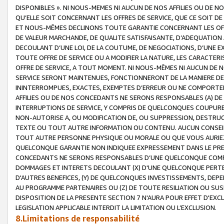
DISPONIBLES ». NI NOUS-MEMES NI AUCUN DE NOS AFFILIES OU D
QU’ELLE SOIT CONCERNANT LES OFFRES DE SERVICE, QUE CE SOIT DE
ET NOUS-MÊMES DECLINONS TOUTE GARANTIE CONCERNANT LES OFFRE
DE VALEUR MARCHANDE, DE QUALITE SATISFAISANTE, D’ADEQUATION
DECOULANT D’UNE LOI, DE LA COUTUME, DE NEGOCIATIONS, D’UNE
TOUTE OFFRE DE SERVICE OU A MODIFIER LA NATURE, LES CARACTERI
OFFRE DE SERVICE, A TOUT MOMENT. NI NOUS-MÊMES NI AUCUN DE 
SERVICE SERONT MAINTENUES, FONCTIONNERONT DE LA MANIERE DECR
ININTERROMPUES, EXACTES, EXEMPTES D’ERREUR OU NE COMPORT
AFFILIES OU DE NOS CONCEDANTS NE SERONS RESPONSABLES (A) DE
INTERRUPTIONS DE SERVICE, Y COMPRIS DE QUELCONQUES COUPURE
NON-AUTORISE A, OU MODIFICATION DE, OU SUPPRESSION, DESTRUC
TEXTE OU TOUT AUTRE INFORMATION OU CONTENU. AUCUN CONSEIL 
TOUT AUTRE PERSONNE PHYSIQUE OU MORALE OU QUE VOUS AURIEZ 
QUELCONQUE GARANTIE NON INDIQUEE EXPRESSEMENT DANS LE PRES
CONCEDANTS NE SERONS RESPONSABLES D’UNE QUELCONQUE COM
DOMMAGES ET INTERETS DECOULANT (X) D'UNE QUELCONQUE PERTE D
D'AUTRES BENEFICES, (Y) DE QUELCONQUES INVESTISSEMENTS, DEP
AU PROGRAMME PARTENAIRES OU (Z) DE TOUTE RESILIATION OU SU
DISPOSITION DE LA PRESENTE SECTION 7 N'AURA POUR EFFET D'EXC
LEGISLATION APPLICABLE INTERDIT LA LIMITATION OU L’EXCLUSION.
8.Limitations de responsabilité