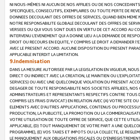
NI NOUS-MÊMES NI AUCUN DE NOS AFFILIES OU DE NOS CONCEDANT
SPECIFIQUES, CONSECUTIFS, EXEMPLAIRES OU TOUTE PERTE DE REVE
DONNEES DECOULANT DES OFFRES DE SERVICES, QUAND BIEN MEME N
NOTRE RESPONSABILITE GLOBALE DECOULANT DES OFFRES DE SERVI
VERSEES OU QUI VOUS SONT DUES EN VERTU DE CET ACCORD AU CO
INTERVENU L’EVENEMENT QUI A DONNE LIEU A LA DEMANDE DE RESP
DROIT OU RECOURS EN EQUITE, Y COMPRIS LE DROIT A DEMANDER l'
AVEC LE PRESENT ACCORD. AUCUNE DISPOSITION DU PRESENT PARAG
APPLICABLE INTERDIT LA LIMITATION.
9.Indemnisation
DANS LA MESURE AUTORISEE PAR LA LEGISLATION EN VIGUEUR, NO
DIRECT OU INDIRECT AVEC LA CREATION, LE MAINTIEN OU L’EXPLOIT
SERVICES) OU AVEC UNE QUELCONQUE VIOLATION DU PRESENT ACCO
DEGAGER DE TOUTE RESPONSABILITE NOS SOCIETES AFFILIEES, NOS 
ADMINISTRATEURS ET REPRESENTANTS RESPECTIFS CONTRE TOUS D
COMPRIS LES FRAIS D’AVOCAT) EN RELATION AVEC (A) VOTRE SITE O
ELEMENTS AVEC D’AUTRES APPLICATIONS, CONTENUS OU PROCESSUS, (
PRODUCTION, LA PUBLICITE, LA PROMOTION OU LA COMMERCIALISAT
VOTRE UTILISATION DE TOUTE OFFRE DE SERVICE, QUE CETTE UTILI
APPLICABLE, (D) TOUT MANQUEMENT DE VOTRE PART A UNE QUELCO
PROGRAMME), (E) VOS TAXES ET IMPOTS OU LA COLLECTE, LE REGLE
LE MANQUEMENT AUX OBLIGATIONS FISCALES OU D’ENREGISTREMENT 