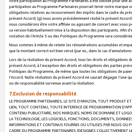
votre participation au Programme Partenaires a été utilisée pour une ac
participation au Programme Partenaires pourrait ternir notre marque ou
obligations relatives au recouvrement des impôts dans le cadre du prése
présent Accord; (g) nous avons précédemment résilié le présent Accord
nous considérons être votre affiliée ou agissant de concert avec vous 
sa version habituellement mise à la disposition des participants. Afin d’é
violation de l’Article 5 ou des Politiques du Programme sera considéré
Nous sommes à même de retenir les rémunérations accumulées et impayée
que le montant correct est bien versé (par ex., dans le cas d’annulations
Lors de la résiliation du présent Accord, tous les droits et obligations 
présent Accord, à l’exception des droits et obligations des parties prévus
Politiques du Programme, de même que toutes les obligations de paiement
l’Accord. Nulle résiliation du présent Accord ne saurait dégager l'une 
ou de responsabilité survenue avant la résiliation.
7.Exclusion de responsabilité
LE PROGRAMME PARTENAIRES, LE SITE D’AMAZON, TOUT PRODUIT ET 
LIEN, TOUT CONTENU, TOUTE INTERFACE DE PROGRAMMATION D'APP
CONTENU PUBLICITAIRE, NOS MARQUES, NOMS DE DOMAINE ET LOGOS
LA TECHNOLOGIE, LES LOGICIELS, FONCTIONS, DOCUMENTS, DONNEES
INFORMATIONS ET CONTENUS FOURNIS OU UTILISES PAR NOUS OU P
CADRE DU PROGRAMME PARTENAIRES (DESIGNES COLLECTIVEMENT LE