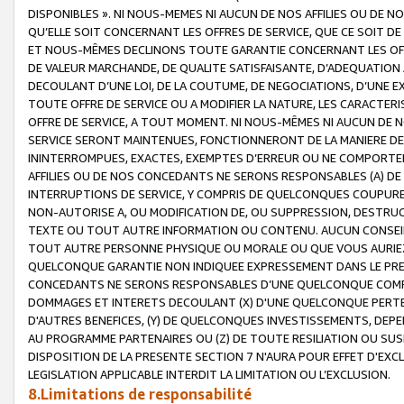
DISPONIBLES ». NI NOUS-MEMES NI AUCUN DE NOS AFFILIES OU D
QU’ELLE SOIT CONCERNANT LES OFFRES DE SERVICE, QUE CE SOIT DE
ET NOUS-MÊMES DECLINONS TOUTE GARANTIE CONCERNANT LES OFFRE
DE VALEUR MARCHANDE, DE QUALITE SATISFAISANTE, D’ADEQUATION
DECOULANT D’UNE LOI, DE LA COUTUME, DE NEGOCIATIONS, D’UNE
TOUTE OFFRE DE SERVICE OU A MODIFIER LA NATURE, LES CARACTERI
OFFRE DE SERVICE, A TOUT MOMENT. NI NOUS-MÊMES NI AUCUN DE 
SERVICE SERONT MAINTENUES, FONCTIONNERONT DE LA MANIERE DECR
ININTERROMPUES, EXACTES, EXEMPTES D’ERREUR OU NE COMPORT
AFFILIES OU DE NOS CONCEDANTS NE SERONS RESPONSABLES (A) DE
INTERRUPTIONS DE SERVICE, Y COMPRIS DE QUELCONQUES COUPURE
NON-AUTORISE A, OU MODIFICATION DE, OU SUPPRESSION, DESTRUC
TEXTE OU TOUT AUTRE INFORMATION OU CONTENU. AUCUN CONSEIL 
TOUT AUTRE PERSONNE PHYSIQUE OU MORALE OU QUE VOUS AURIEZ 
QUELCONQUE GARANTIE NON INDIQUEE EXPRESSEMENT DANS LE PRES
CONCEDANTS NE SERONS RESPONSABLES D’UNE QUELCONQUE COM
DOMMAGES ET INTERETS DECOULANT (X) D'UNE QUELCONQUE PERTE D
D'AUTRES BENEFICES, (Y) DE QUELCONQUES INVESTISSEMENTS, DEP
AU PROGRAMME PARTENAIRES OU (Z) DE TOUTE RESILIATION OU SU
DISPOSITION DE LA PRESENTE SECTION 7 N'AURA POUR EFFET D'EXC
LEGISLATION APPLICABLE INTERDIT LA LIMITATION OU L’EXCLUSION.
8.Limitations de responsabilité