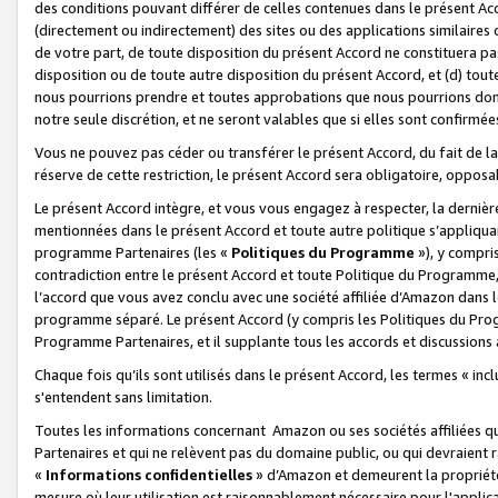
des conditions pouvant différer de celles contenues dans le présent Ac
(directement ou indirectement) des sites ou des applications similaires o
de votre part, de toute disposition du présent Accord ne constituera pa
disposition ou de toute autre disposition du présent Accord, et (d) tou
nous pourrions prendre et toutes approbations que nous pourrions donn
notre seule discrétion, et ne seront valables que si elles sont confirmée
Vous ne pouvez pas céder ou transférer le présent Accord, du fait de la 
réserve de cette restriction, le présent Accord sera obligatoire, opposab
Le présent Accord intègre, et vous vous engagez à respecter, la dernière 
mentionnées dans le présent Accord et toute autre politique s’appliqua
programme Partenaires (les «
Politiques du Programme
»), y compri
contradiction entre le présent Accord et toute Politique du Programme, 
l’accord que vous avez conclu avec une société affiliée d’Amazon dans 
programme séparé. Le présent Accord (y compris les Politiques du Progr
Programme Partenaires, et il supplante tous les accords et discussions 
Chaque fois qu’ils sont utilisés dans le présent Accord, les termes « in
s'entendent sans limitation.
Toutes les informations concernant Amazon ou ses sociétés affiliées 
Partenaires et qui ne relèvent pas du domaine public, ou qui devraient
«
Informations confidentielles
» d’Amazon et demeurent la propriété 
mesure où leur utilisation est raisonnablement nécessaire pour l'appli