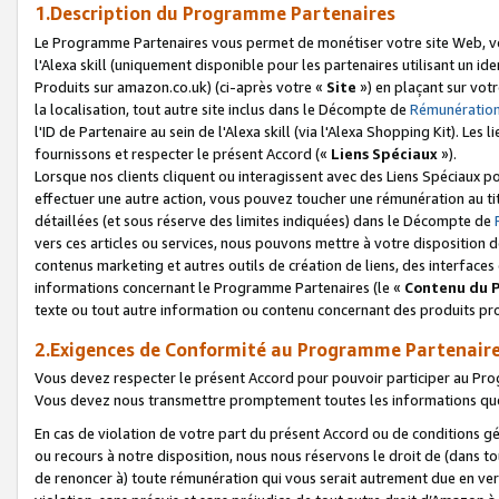
1.Description du Programme Partenaires
Le Programme Partenaires vous permet de monétiser votre site Web, vos 
l'Alexa skill (uniquement disponible pour les partenaires utilisant un 
Produits sur amazon.co.uk) (ci-après votre «
Site
») en plaçant sur votr
la localisation, tout autre site inclus dans le Décompte de
Rémunération
l'ID de Partenaire au sein de l'Alexa skill (via l'Alexa Shopping Kit). Le
fournissons et respecter le présent Accord («
Liens Spéciaux
»).
Lorsque nos clients cliquent ou interagissent avec des Liens Spéciaux p
effectuer une autre action, vous pouvez toucher une rémunération au ti
détaillées (et sous réserve des limites indiquées) dans le Décompte de
vers ces articles ou services, nous pouvons mettre à votre disposition d
contenus marketing et autres outils de création de liens, des interfaces
informations concernant le Programme Partenaires (le «
Contenu du 
texte ou tout autre information ou contenu concernant des produits prop
2.Exigences de Conformité au Programme Partenair
Vous devez respecter le présent Accord pour pouvoir participer au Pr
Vous devez nous transmettre promptement toutes les informations que
En cas de violation de votre part du présent Accord ou de conditions g
ou recours à notre disposition, nous nous réservons le droit de (dans 
de renoncer à) toute rémunération qui vous serait autrement due en ver