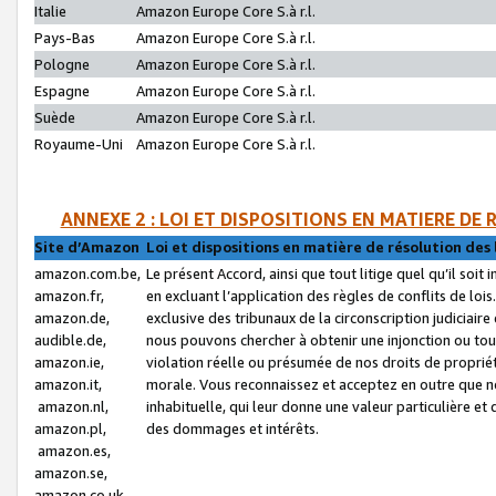
Italie
Amazon Europe Core S.à r.l.
Pays-Bas
Amazon Europe Core S.à r.l.
Pologne
Amazon Europe Core S.à r.l.
Espagne
Amazon Europe Core S.à r.l.
Suède
Amazon Europe Core S.à r.l.
Royaume-Uni
Amazon Europe Core S.à r.l.
ANNEXE 2 : LOI ET DISPOSITIONS EN MATIERE DE
Site d’Amazon
Loi et dispositions en matière de résolution des 
amazon.com.be,
Le présent Accord, ainsi que tout litige quel qu’il soi
amazon.fr,
en excluant l’application des règles de conflits de l
amazon.de,
exclusive des tribunaux de la circonscription judiciai
audible.de,
nous pouvons chercher à obtenir une injonction ou tou
amazon.ie,
violation réelle ou présumée de nos droits de proprié
amazon.it,
morale. Vous reconnaissez et acceptez en outre que n
amazon.nl,
inhabituelle, qui leur donne une valeur particulière 
amazon.pl,
des dommages et intérêts.
amazon.es,
amazon.se,
amazon.co.uk,