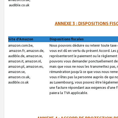
audible.co.uk
ANNEXE 3 : DISPOSITIONS FI
Site d’Amazon
Dispositions fiscales
amazon.com.be,
Nous pouvons déduire ou retenir toute taxe 
amazon.fr, amazon.de,
vous est dû en vertu du présent Accord. Les 
audible.de, amazon.ie,
représenteront le paiement ou le règlement 
amazon.it, amazon.nl,
pouvons vous demander ponctuellement des r
amazon.pl, amazon.es,
mais que vous ne nous les transmettez pas, n
amazon.se,
rémunération jusqu’à ce que vous nous reme
amazon.co.uk,
vous n’êtes pas la personne auprès de qui no
audible.co.uk
au Luxembourg, vous pouvez être légalement 
une facture répondant aux exigences d’une 
paiera la TVA applicable.