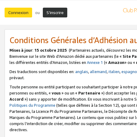
Connexion
S’inscrire
ou
Conditions Générales d’Adhésion 
Mises à jour
:
15 octobre 2025
(Partenaires actuels, découvrez les m
Bienvenue sur le site Web d’Amazon dédié aux partenaires (le «
Site P
les différentes entités d’Amazon, listées en
Annexe 1
(«
Amazon
» ou «
Des traductions sont disponibles en:
anglais
,
allemand
,
italien
,
espagno
prévaut.
Toute personne ou entité participant ou souhaitant participer à notre 
personnes ou entités, «
vous
» ou un «
Partenaire
») doit accepter le
Accord
») sans y apporter de modification. En vous inscrivant à notre Si
Politiques du Programme
(telles que définies à la Section 12), qui so
Partenaires, la Licence PI du Programme Partenaires, le Décompte de 
Marques du Programme Partenaires). Le contenu que vous publiez sur l
compris l'interdiction de créer, modifier ou supprimer des commentaires
directives.