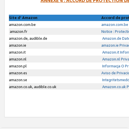
ANNEXE 4 : ACCORD DE PROTECTION 
Site d’ Amazon
Accord de pro
amazon.com.be
amazon.com.be 
amazon.fr
Notice : Protect
amazon.de, audible.de
Amazon.de Date
amazon.ie
amazon.ie Priva
amazon.it
Amazon.it Infor
amazon.nl
Amazon.nl Priva
amazon.pl
Informacja O P
amazon.es
Aviso de Privac
amazon.se
Integritetsmed
amazon.co.uk, audible.co.uk
Amazon.co.uk Pr