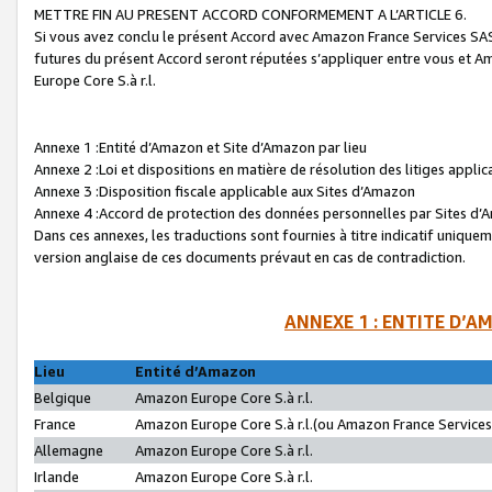
METTRE FIN AU PRESENT ACCORD CONFORMEMENT A L’ARTICLE 6.
Si vous avez conclu le présent Accord avec Amazon France Services SAS 
futures du présent Accord seront réputées s’appliquer entre vous et 
Europe Core S.à r.l.
Annexe 1 :Entité d’Amazon et Site d’Amazon par lieu
Annexe 2 :Loi et dispositions en matière de résolution des litiges appli
Annexe 3 :Disposition fiscale applicable aux Sites d’Amazon
Annexe 4 :Accord de protection des données personnelles par Sites d
Dans ces annexes, les traductions sont fournies à titre indicatif uniquem
version anglaise de ces documents prévaut en cas de contradiction.
ANNEXE 1 : ENTITE D’A
Lieu
Entité d’Amazon
Belgique
Amazon Europe Core S.à r.l.
France
Amazon Europe Core S.à r.l.(ou Amazon France Services 
Allemagne
Amazon Europe Core S.à r.l.
Irlande
Amazon Europe Core S.à r.l.