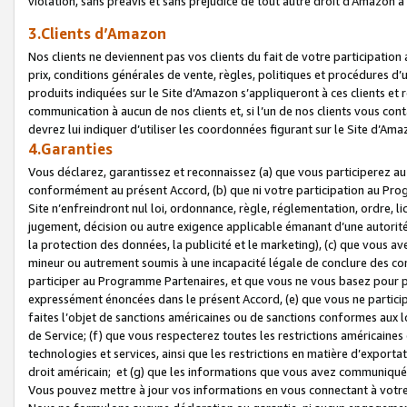
violation, sans préavis et sans préjudice de tout autre droit d’Amazo
3.Clients d’Amazon
Nos clients ne deviennent pas vos clients du fait de votre participati
prix, conditions générales de vente, règles, politiques et procédures d’u
produits indiquées sur le Site d’Amazon s’appliqueront à ces clients et
communication à aucun de nos clients et, si l’un de nos clients vous co
devrez lui indiquer d’utiliser les coordonnées figurant sur le Site d’Ama
4.Garanties
Vous déclarez, garantissez et reconnaissez (a) que vous participerez a
conformément au présent Accord, (b) que ni votre participation au Prog
Site n’enfreindront nul loi, ordonnance, règle, réglementation, ordre, li
jugement, décision ou autre exigence applicable émanant d’une autori
la protection des données, la publicité et le marketing), (c) que vous 
mineur ou autrement soumis à une incapacité légale de conclure des con
participer au Programme Partenaires, et que vous ne vous basez pour pr
expressément énoncées dans le présent Accord, (e) que vous ne particip
faites l’objet de sanctions américaines ou de sanctions conformes aux 
de Service; (f) que vous respecterez toutes les restrictions américaines
technologies et services, ainsi que les restrictions en matière d’exporta
droit américain; et (g) que les informations que vous avez communiqué
Vous pouvez mettre à jour vos informations en vous connectant à votre