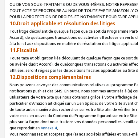
OU DE VOS SOUS-TRAITANTS OU DE VOUS-MÊMES. NOTRE REPRES
TOUT ACTE DE PROCEDURE AU NOM DE TOUTE PARTIE AMAZON , Y CO
POUR LA PROTECTION DE DROITS, ET NOTAMMENT POUR FAIRE APPL
10.Droit applicable et résolution des litiges
Tout litige découlant de quelque façon que ce soit du Programme Parte
Accord), de quelconques transactions ou activités effectuées en vertu d
à la loi et aux dispositions en matière de résolution des litiges applic
11.Fiscalité
Toute taxe et obligation liée découlant de quelque façon que ce soit 
ou avérée dudit Accord), de quelconques transactions ou activités effe
affiliées, seront régies par les dispositions fiscales applicables au Si
12.Dispositions complémentaires
Nous pouvons envoyer des communications relatives au programme Parten
notifications push et des SMS. En outre, nous sommes autorisés à (a) cont
utilisateurs de votre Site que nous obtenons grâce à votre affichage de
particulier d'Amazon ait cliqué sur un Lien Spécial de votre Site avant d
de toute autre manière des recherches sur votre Site afin de vérifier le re
votre mise en œuvre du Contenu du Programme figurant sur votre Site à
plus sur la façon dont nous traitons vos données personnelles, veuille
que reproduit en
Annexe 4
,
Vous reconnaissez et acceptez que (a) nos sociétés affiliées et nous-m