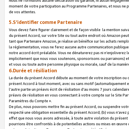
Nous ne formulons aucune déclaration ou garantie, ni aucun engagemen
moment de votre participation au Programme Partenaires, et nous ne p
de vos attentes.
5.S’identifier comme Partenaire
Vous devez faire figurer clairement et de façon visible la mention sui
du présent Accord, sur votre Site ou tout autre endroit où Amazon peut vo
tant que Partenaire Amazon, je réalise un bénéfice sur les achats remplis
la réglementation, vous ne ferez aucune autre communication publique
notre accord écrit préalable. Vous ne dénaturerez pas ni n’enjoliverez 
implicitement que nous vous soutenons, sponsorisons ou parrainons) et v
et vous ou toute autre personne physique ou morale, sauf de la manièr
6.Durée et résiliation
La durée du présent Accord débute au moment de votre inscription ou de
présent Accord à tout moment, avec ou sans motif (automatiquement et sa
l’autre partie un préavis écrit de résiliation d’au moins 7 jours calenda
préavis de résiliation en vous connectant à votre compte sur le Site Par
Paramètres du Compte ».
De plus, nous pouvons mettre fin au présent Accord, ou suspendre votre 
respecté une obligation essentielle du présent Accord; (b) vous n’avez p
effet que nous vous avons adressée, à toute autre violation du présen
pourrions être confrontés à de potentielles actions ou mises en œuvre 