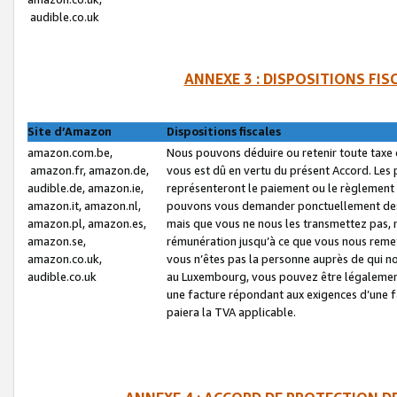
audible.co.uk
ANNEXE 3 : DISPOSITIONS FI
Site d’Amazon
Dispositions fiscales
amazon.com.be,
Nous pouvons déduire ou retenir toute taxe 
amazon.fr, amazon.de,
vous est dû en vertu du présent Accord. Les 
audible.de, amazon.ie,
représenteront le paiement ou le règlement 
amazon.it, amazon.nl,
pouvons vous demander ponctuellement des r
amazon.pl, amazon.es,
mais que vous ne nous les transmettez pas, n
amazon.se,
rémunération jusqu’à ce que vous nous reme
amazon.co.uk,
vous n’êtes pas la personne auprès de qui no
audible.co.uk
au Luxembourg, vous pouvez être légalement 
une facture répondant aux exigences d’une 
paiera la TVA applicable.