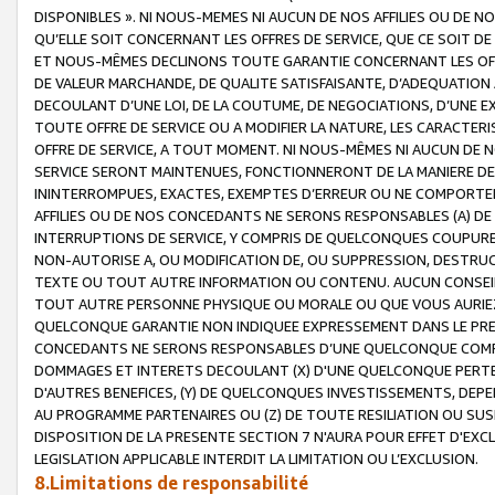
DISPONIBLES ». NI NOUS-MEMES NI AUCUN DE NOS AFFILIES OU D
QU’ELLE SOIT CONCERNANT LES OFFRES DE SERVICE, QUE CE SOIT DE
ET NOUS-MÊMES DECLINONS TOUTE GARANTIE CONCERNANT LES OFFRE
DE VALEUR MARCHANDE, DE QUALITE SATISFAISANTE, D’ADEQUATION
DECOULANT D’UNE LOI, DE LA COUTUME, DE NEGOCIATIONS, D’UNE
TOUTE OFFRE DE SERVICE OU A MODIFIER LA NATURE, LES CARACTERI
OFFRE DE SERVICE, A TOUT MOMENT. NI NOUS-MÊMES NI AUCUN DE 
SERVICE SERONT MAINTENUES, FONCTIONNERONT DE LA MANIERE DECR
ININTERROMPUES, EXACTES, EXEMPTES D’ERREUR OU NE COMPORT
AFFILIES OU DE NOS CONCEDANTS NE SERONS RESPONSABLES (A) DE
INTERRUPTIONS DE SERVICE, Y COMPRIS DE QUELCONQUES COUPURE
NON-AUTORISE A, OU MODIFICATION DE, OU SUPPRESSION, DESTRUC
TEXTE OU TOUT AUTRE INFORMATION OU CONTENU. AUCUN CONSEIL 
TOUT AUTRE PERSONNE PHYSIQUE OU MORALE OU QUE VOUS AURIEZ 
QUELCONQUE GARANTIE NON INDIQUEE EXPRESSEMENT DANS LE PRES
CONCEDANTS NE SERONS RESPONSABLES D’UNE QUELCONQUE COM
DOMMAGES ET INTERETS DECOULANT (X) D'UNE QUELCONQUE PERTE D
D'AUTRES BENEFICES, (Y) DE QUELCONQUES INVESTISSEMENTS, DEP
AU PROGRAMME PARTENAIRES OU (Z) DE TOUTE RESILIATION OU SU
DISPOSITION DE LA PRESENTE SECTION 7 N'AURA POUR EFFET D'EXC
LEGISLATION APPLICABLE INTERDIT LA LIMITATION OU L’EXCLUSION.
8.Limitations de responsabilité