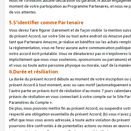
Nous ne formulons aucune déclaration ou garantie, ni aucun engagemen
moment de votre participation au Programme Partenaires, et nous ne p
de vos attentes.
5.S’identifier comme Partenaire
Vous devez faire figurer clairement et de façon visible la mention sui
du présent Accord, sur votre Site ou tout autre endroit où Amazon peut vo
tant que Partenaire Amazon, je réalise un bénéfice sur les achats remplis
la réglementation, vous ne ferez aucune autre communication publique
notre accord écrit préalable. Vous ne dénaturerez pas ni n’enjoliverez 
implicitement que nous vous soutenons, sponsorisons ou parrainons) et v
et vous ou toute autre personne physique ou morale, sauf de la manièr
6.Durée et résiliation
La durée du présent Accord débute au moment de votre inscription ou de
présent Accord à tout moment, avec ou sans motif (automatiquement et sa
l’autre partie un préavis écrit de résiliation d’au moins 7 jours calenda
préavis de résiliation en vous connectant à votre compte sur le Site Par
Paramètres du Compte ».
De plus, nous pouvons mettre fin au présent Accord, ou suspendre votre 
respecté une obligation essentielle du présent Accord; (b) vous n’avez p
effet que nous vous avons adressée, à toute autre violation du présen
pourrions être confrontés à de potentielles actions ou mises en œuvre 