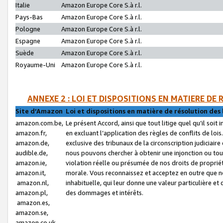
Italie
Amazon Europe Core S.à r.l.
Pays-Bas
Amazon Europe Core S.à r.l.
Pologne
Amazon Europe Core S.à r.l.
Espagne
Amazon Europe Core S.à r.l.
Suède
Amazon Europe Core S.à r.l.
Royaume-Uni
Amazon Europe Core S.à r.l.
ANNEXE 2 : LOI ET DISPOSITIONS EN MATIERE DE
Site d’Amazon
Loi et dispositions en matière de résolution des 
amazon.com.be,
Le présent Accord, ainsi que tout litige quel qu’il soi
amazon.fr,
en excluant l’application des règles de conflits de l
amazon.de,
exclusive des tribunaux de la circonscription judiciai
audible.de,
nous pouvons chercher à obtenir une injonction ou tou
amazon.ie,
violation réelle ou présumée de nos droits de proprié
amazon.it,
morale. Vous reconnaissez et acceptez en outre que n
amazon.nl,
inhabituelle, qui leur donne une valeur particulière 
amazon.pl,
des dommages et intérêts.
amazon.es,
amazon.se,
amazon.co.uk,