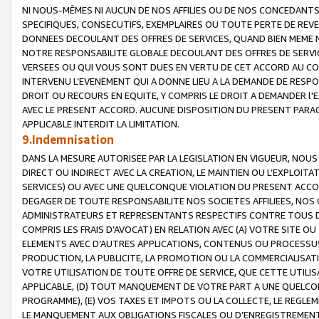
NI NOUS-MÊMES NI AUCUN DE NOS AFFILIES OU DE NOS CONCEDANT
SPECIFIQUES, CONSECUTIFS, EXEMPLAIRES OU TOUTE PERTE DE REVE
DONNEES DECOULANT DES OFFRES DE SERVICES, QUAND BIEN MEME N
NOTRE RESPONSABILITE GLOBALE DECOULANT DES OFFRES DE SERVI
VERSEES OU QUI VOUS SONT DUES EN VERTU DE CET ACCORD AU CO
INTERVENU L’EVENEMENT QUI A DONNE LIEU A LA DEMANDE DE RESP
DROIT OU RECOURS EN EQUITE, Y COMPRIS LE DROIT A DEMANDER l'
AVEC LE PRESENT ACCORD. AUCUNE DISPOSITION DU PRESENT PARAG
APPLICABLE INTERDIT LA LIMITATION.
9.Indemnisation
DANS LA MESURE AUTORISEE PAR LA LEGISLATION EN VIGUEUR, NO
DIRECT OU INDIRECT AVEC LA CREATION, LE MAINTIEN OU L’EXPLOIT
SERVICES) OU AVEC UNE QUELCONQUE VIOLATION DU PRESENT ACCO
DEGAGER DE TOUTE RESPONSABILITE NOS SOCIETES AFFILIEES, NOS 
ADMINISTRATEURS ET REPRESENTANTS RESPECTIFS CONTRE TOUS D
COMPRIS LES FRAIS D’AVOCAT) EN RELATION AVEC (A) VOTRE SITE O
ELEMENTS AVEC D’AUTRES APPLICATIONS, CONTENUS OU PROCESSUS, (
PRODUCTION, LA PUBLICITE, LA PROMOTION OU LA COMMERCIALISAT
VOTRE UTILISATION DE TOUTE OFFRE DE SERVICE, QUE CETTE UTILI
APPLICABLE, (D) TOUT MANQUEMENT DE VOTRE PART A UNE QUELCO
PROGRAMME), (E) VOS TAXES ET IMPOTS OU LA COLLECTE, LE REGLE
LE MANQUEMENT AUX OBLIGATIONS FISCALES OU D’ENREGISTREMENT 