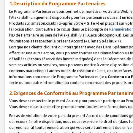
1.Description du Programme Partenaires
Le Programme Partenaires vous permet de monétiser votre site Web, vos 
l'Alexa skill (uniquement disponible pour les partenaires utilisant un 
Produits sur amazon.co.uk) (ci-après votre «
Site
») en plaçant sur votr
la localisation, tout autre site inclus dans le Décompte de
Rémunération
l'ID de Partenaire au sein de l'Alexa skill (via l'Alexa Shopping Kit). Le
fournissons et respecter le présent Accord («
Liens Spéciaux
»).
Lorsque nos clients cliquent ou interagissent avec des Liens Spéciaux p
effectuer une autre action, vous pouvez toucher une rémunération au ti
détaillées (et sous réserve des limites indiquées) dans le Décompte de
vers ces articles ou services, nous pouvons mettre à votre disposition d
contenus marketing et autres outils de création de liens, des interfaces
informations concernant le Programme Partenaires (le «
Contenu du 
texte ou tout autre information ou contenu concernant des produits prop
2.Exigences de Conformité au Programme Partenair
Vous devez respecter le présent Accord pour pouvoir participer au Pr
Vous devez nous transmettre promptement toutes les informations que
En cas de violation de votre part du présent Accord ou de conditions g
ou recours à notre disposition, nous nous réservons le droit de (dans 
de renoncer à) toute rémunération qui vous serait autrement due en ver