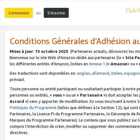
Connexion
S’inscrire
ou
Conditions Générales d’Adhésion 
Mises à jour
:
15 octobre 2025
(Partenaires actuels, découvrez les m
Bienvenue sur le site Web d’Amazon dédié aux partenaires (le «
Site P
les différentes entités d’Amazon, listées en
Annexe 1
(«
Amazon
» ou «
Des traductions sont disponibles en:
anglais
,
allemand
,
italien
,
espagno
prévaut.
Toute personne ou entité participant ou souhaitant participer à notre 
personnes ou entités, «
vous
» ou un «
Partenaire
») doit accepter le
Accord
») sans y apporter de modification. En vous inscrivant à notre Si
Politiques du Programme
(telles que définies à la Section 12), qui so
Partenaires, la Licence PI du Programme Partenaires, le Décompte de 
Marques du Programme Partenaires). Le contenu que vous publiez sur l
compris l'interdiction de créer, modifier ou supprimer des commentaires
directives.