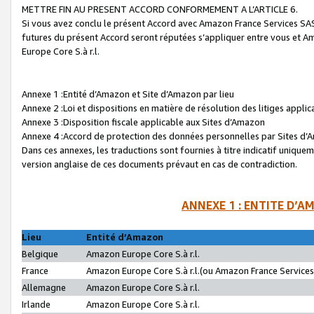
METTRE FIN AU PRESENT ACCORD CONFORMEMENT A L’ARTICLE 6.
Si vous avez conclu le présent Accord avec Amazon France Services SAS 
futures du présent Accord seront réputées s’appliquer entre vous et 
Europe Core S.à r.l.
Annexe 1 :Entité d’Amazon et Site d’Amazon par lieu
Annexe 2 :Loi et dispositions en matière de résolution des litiges appli
Annexe 3 :Disposition fiscale applicable aux Sites d’Amazon
Annexe 4 :Accord de protection des données personnelles par Sites d
Dans ces annexes, les traductions sont fournies à titre indicatif uniquem
version anglaise de ces documents prévaut en cas de contradiction.
ANNEXE 1 : ENTITE D’A
Lieu
Entité d’Amazon
Belgique
Amazon Europe Core S.à r.l.
France
Amazon Europe Core S.à r.l.(ou Amazon France Services 
Allemagne
Amazon Europe Core S.à r.l.
Irlande
Amazon Europe Core S.à r.l.