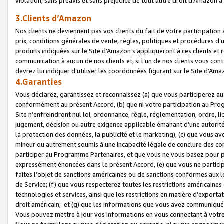
violation, sans préavis et sans préjudice de tout autre droit d’Amazo
3.Clients d’Amazon
Nos clients ne deviennent pas vos clients du fait de votre participati
prix, conditions générales de vente, règles, politiques et procédures d’u
produits indiquées sur le Site d’Amazon s’appliqueront à ces clients et
communication à aucun de nos clients et, si l’un de nos clients vous co
devrez lui indiquer d’utiliser les coordonnées figurant sur le Site d’Ama
4.Garanties
Vous déclarez, garantissez et reconnaissez (a) que vous participerez a
conformément au présent Accord, (b) que ni votre participation au Prog
Site n’enfreindront nul loi, ordonnance, règle, réglementation, ordre, li
jugement, décision ou autre exigence applicable émanant d’une autori
la protection des données, la publicité et le marketing), (c) que vous 
mineur ou autrement soumis à une incapacité légale de conclure des con
participer au Programme Partenaires, et que vous ne vous basez pour pr
expressément énoncées dans le présent Accord, (e) que vous ne particip
faites l’objet de sanctions américaines ou de sanctions conformes aux 
de Service; (f) que vous respecterez toutes les restrictions américaines
technologies et services, ainsi que les restrictions en matière d’exporta
droit américain; et (g) que les informations que vous avez communiqué
Vous pouvez mettre à jour vos informations en vous connectant à votre