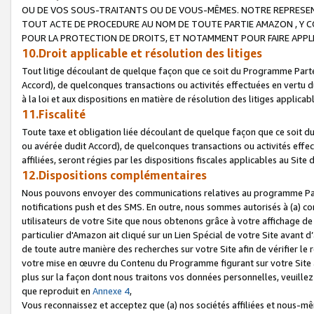
OU DE VOS SOUS-TRAITANTS OU DE VOUS-MÊMES. NOTRE REPRES
TOUT ACTE DE PROCEDURE AU NOM DE TOUTE PARTIE AMAZON , Y CO
POUR LA PROTECTION DE DROITS, ET NOTAMMENT POUR FAIRE APPL
10.Droit applicable et résolution des litiges
Tout litige découlant de quelque façon que ce soit du Programme Parte
Accord), de quelconques transactions ou activités effectuées en vertu d
à la loi et aux dispositions en matière de résolution des litiges applic
11.Fiscalité
Toute taxe et obligation liée découlant de quelque façon que ce soit 
ou avérée dudit Accord), de quelconques transactions ou activités effe
affiliées, seront régies par les dispositions fiscales applicables au Si
12.Dispositions complémentaires
Nous pouvons envoyer des communications relatives au programme Parten
notifications push et des SMS. En outre, nous sommes autorisés à (a) cont
utilisateurs de votre Site que nous obtenons grâce à votre affichage de
particulier d'Amazon ait cliqué sur un Lien Spécial de votre Site avant d
de toute autre manière des recherches sur votre Site afin de vérifier le re
votre mise en œuvre du Contenu du Programme figurant sur votre Site à
plus sur la façon dont nous traitons vos données personnelles, veuille
que reproduit en
Annexe 4
,
Vous reconnaissez et acceptez que (a) nos sociétés affiliées et nous-m