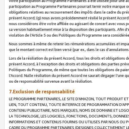
votre participation au Programme Partenaires a été utilisée pour une ac
participation au Programme Partenaires pourrait ternir notre marque ou
obligations relatives au recouvrement des impôts dans le cadre du prése
présent Accord; (g) nous avons précédemment résilié le présent Accord
nous considérons être votre affiliée ou agissant de concert avec vous 
sa version habituellement mise à la disposition des participants. Afin d’é
violation de l’Article 5 ou des Politiques du Programme sera considéré
Nous sommes à même de retenir les rémunérations accumulées et impayée
que le montant correct est bien versé (par ex., dans le cas d’annulations
Lors de la résiliation du présent Accord, tous les droits et obligations 
présent Accord, à l’exception des droits et obligations des parties prévus
Politiques du Programme, de même que toutes les obligations de paiement
l’Accord. Nulle résiliation du présent Accord ne saurait dégager l'une 
ou de responsabilité survenue avant la résiliation.
7.Exclusion de responsabilité
LE PROGRAMME PARTENAIRES, LE SITE D’AMAZON, TOUT PRODUIT ET 
LIEN, TOUT CONTENU, TOUTE INTERFACE DE PROGRAMMATION D'APP
CONTENU PUBLICITAIRE, NOS MARQUES, NOMS DE DOMAINE ET LOGOS
LA TECHNOLOGIE, LES LOGICIELS, FONCTIONS, DOCUMENTS, DONNEES
INFORMATIONS ET CONTENUS FOURNIS OU UTILISES PAR NOUS OU P
CADRE DU PROGRAMME PARTENAIRES (DESIGNES COLLECTIVEMENT LE