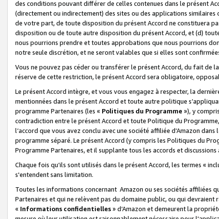
des conditions pouvant différer de celles contenues dans le présent Ac
(directement ou indirectement) des sites ou des applications similaires o
de votre part, de toute disposition du présent Accord ne constituera pa
disposition ou de toute autre disposition du présent Accord, et (d) tou
nous pourrions prendre et toutes approbations que nous pourrions donn
notre seule discrétion, et ne seront valables que si elles sont confirmée
Vous ne pouvez pas céder ou transférer le présent Accord, du fait de la 
réserve de cette restriction, le présent Accord sera obligatoire, opposab
Le présent Accord intègre, et vous vous engagez à respecter, la dernière 
mentionnées dans le présent Accord et toute autre politique s’appliqua
programme Partenaires (les «
Politiques du Programme
»), y compri
contradiction entre le présent Accord et toute Politique du Programme, 
l’accord que vous avez conclu avec une société affiliée d’Amazon dans 
programme séparé. Le présent Accord (y compris les Politiques du Progr
Programme Partenaires, et il supplante tous les accords et discussions 
Chaque fois qu’ils sont utilisés dans le présent Accord, les termes « in
s'entendent sans limitation.
Toutes les informations concernant Amazon ou ses sociétés affiliées 
Partenaires et qui ne relèvent pas du domaine public, ou qui devraient
«
Informations confidentielles
» d’Amazon et demeurent la propriété 
mesure où leur utilisation est raisonnablement nécessaire pour l'appli