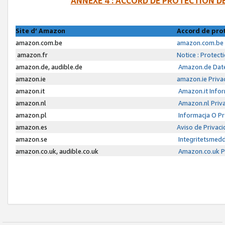
ANNEXE 4 : ACCORD DE PROTECTION 
Site d’ Amazon
Accord de pro
amazon.com.be
amazon.com.be 
amazon.fr
Notice : Protect
amazon.de, audible.de
Amazon.de Date
amazon.ie
amazon.ie Priva
amazon.it
Amazon.it Infor
amazon.nl
Amazon.nl Priva
amazon.pl
Informacja O P
amazon.es
Aviso de Privac
amazon.se
Integritetsmed
amazon.co.uk, audible.co.uk
Amazon.co.uk Pr