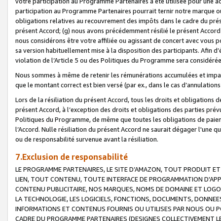
votre participation au Programme Partenaires a été utilisée pour une ac
participation au Programme Partenaires pourrait ternir notre marque ou
obligations relatives au recouvrement des impôts dans le cadre du prése
présent Accord; (g) nous avons précédemment résilié le présent Accord
nous considérons être votre affiliée ou agissant de concert avec vous 
sa version habituellement mise à la disposition des participants. Afin d’é
violation de l’Article 5 ou des Politiques du Programme sera considéré
Nous sommes à même de retenir les rémunérations accumulées et impayée
que le montant correct est bien versé (par ex., dans le cas d’annulations
Lors de la résiliation du présent Accord, tous les droits et obligations 
présent Accord, à l’exception des droits et obligations des parties prévus
Politiques du Programme, de même que toutes les obligations de paiement
l’Accord. Nulle résiliation du présent Accord ne saurait dégager l'une 
ou de responsabilité survenue avant la résiliation.
7.Exclusion de responsabilité
LE PROGRAMME PARTENAIRES, LE SITE D’AMAZON, TOUT PRODUIT ET 
LIEN, TOUT CONTENU, TOUTE INTERFACE DE PROGRAMMATION D'APP
CONTENU PUBLICITAIRE, NOS MARQUES, NOMS DE DOMAINE ET LOGOS
LA TECHNOLOGIE, LES LOGICIELS, FONCTIONS, DOCUMENTS, DONNEES
INFORMATIONS ET CONTENUS FOURNIS OU UTILISES PAR NOUS OU P
CADRE DU PROGRAMME PARTENAIRES (DESIGNES COLLECTIVEMENT LE