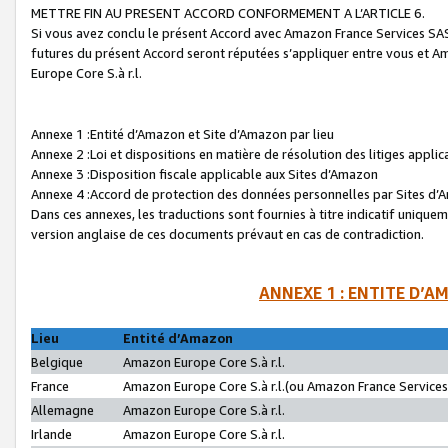
METTRE FIN AU PRESENT ACCORD CONFORMEMENT A L’ARTICLE 6.
Si vous avez conclu le présent Accord avec Amazon France Services SAS 
futures du présent Accord seront réputées s’appliquer entre vous et 
Europe Core S.à r.l.
Annexe 1 :Entité d’Amazon et Site d’Amazon par lieu
Annexe 2 :Loi et dispositions en matière de résolution des litiges appli
Annexe 3 :Disposition fiscale applicable aux Sites d’Amazon
Annexe 4 :Accord de protection des données personnelles par Sites d
Dans ces annexes, les traductions sont fournies à titre indicatif uniquem
version anglaise de ces documents prévaut en cas de contradiction.
ANNEXE 1 : ENTITE D’A
Lieu
Entité d’Amazon
Belgique
Amazon Europe Core S.à r.l.
France
Amazon Europe Core S.à r.l.(ou Amazon France Services 
Allemagne
Amazon Europe Core S.à r.l.
Irlande
Amazon Europe Core S.à r.l.