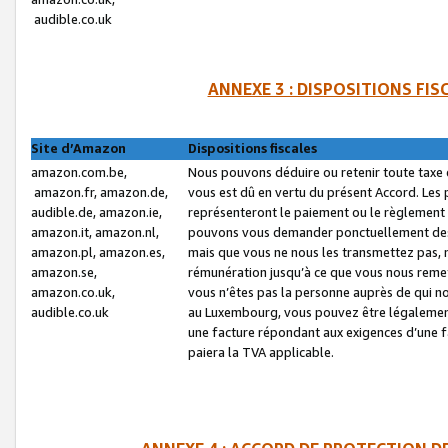
audible.co.uk
ANNEXE 3 : DISPOSITIONS FI
Site d’Amazon
Dispositions fiscales
amazon.com.be,
Nous pouvons déduire ou retenir toute taxe 
amazon.fr, amazon.de,
vous est dû en vertu du présent Accord. Les 
audible.de, amazon.ie,
représenteront le paiement ou le règlement 
amazon.it, amazon.nl,
pouvons vous demander ponctuellement des r
amazon.pl, amazon.es,
mais que vous ne nous les transmettez pas, n
amazon.se,
rémunération jusqu’à ce que vous nous reme
amazon.co.uk,
vous n’êtes pas la personne auprès de qui no
audible.co.uk
au Luxembourg, vous pouvez être légalement 
une facture répondant aux exigences d’une 
paiera la TVA applicable.