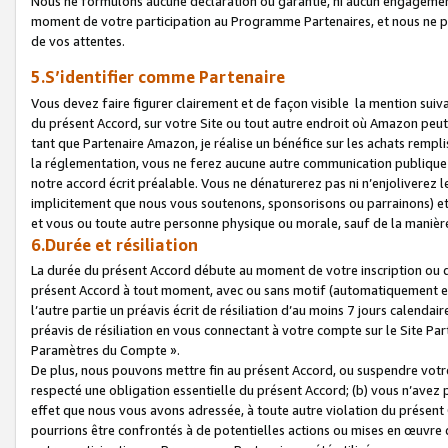
Nous ne formulons aucune déclaration ou garantie, ni aucun engagemen
moment de votre participation au Programme Partenaires, et nous ne p
de vos attentes.
5.S’identifier comme Partenaire
Vous devez faire figurer clairement et de façon visible la mention sui
du présent Accord, sur votre Site ou tout autre endroit où Amazon peut vo
tant que Partenaire Amazon, je réalise un bénéfice sur les achats remplis
la réglementation, vous ne ferez aucune autre communication publique
notre accord écrit préalable. Vous ne dénaturerez pas ni n’enjoliverez 
implicitement que nous vous soutenons, sponsorisons ou parrainons) et v
et vous ou toute autre personne physique ou morale, sauf de la manièr
6.Durée et résiliation
La durée du présent Accord débute au moment de votre inscription ou de
présent Accord à tout moment, avec ou sans motif (automatiquement et sa
l’autre partie un préavis écrit de résiliation d’au moins 7 jours calenda
préavis de résiliation en vous connectant à votre compte sur le Site Par
Paramètres du Compte ».
De plus, nous pouvons mettre fin au présent Accord, ou suspendre votre 
respecté une obligation essentielle du présent Accord; (b) vous n’avez p
effet que nous vous avons adressée, à toute autre violation du présen
pourrions être confrontés à de potentielles actions ou mises en œuvre 