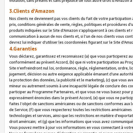
violation, sans préavis et sans préjudice de tout autre droit d’Amazo
3.Clients d’Amazon
Nos clients ne deviennent pas vos clients du fait de votre participati
prix, conditions générales de vente, règles, politiques et procédures d’u
produits indiquées sur le Site d’Amazon s’appliqueront à ces clients et
communication à aucun de nos clients et, si l’un de nos clients vous co
devrez lui indiquer d’utiliser les coordonnées figurant sur le Site d’Ama
4.Garanties
Vous déclarez, garantissez et reconnaissez (a) que vous participerez a
conformément au présent Accord, (b) que ni votre participation au Prog
Site n’enfreindront nul loi, ordonnance, règle, réglementation, ordre, li
jugement, décision ou autre exigence applicable émanant d’une autori
la protection des données, la publicité et le marketing), (c) que vous 
mineur ou autrement soumis à une incapacité légale de conclure des con
participer au Programme Partenaires, et que vous ne vous basez pour pr
expressément énoncées dans le présent Accord, (e) que vous ne particip
faites l’objet de sanctions américaines ou de sanctions conformes aux 
de Service; (f) que vous respecterez toutes les restrictions américaines
technologies et services, ainsi que les restrictions en matière d’exporta
droit américain; et (g) que les informations que vous avez communiqué
Vous pouvez mettre à jour vos informations en vous connectant à votre