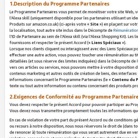
1.Description du Programme Partenaires
Le Programme Partenaires vous permet de monétiser votre site Web, vos 
l'Alexa skill (uniquement disponible pour les partenaires utilisant un 
Produits sur amazon.co.uk) (ci-après votre «
Site
») en plaçant sur votr
la localisation, tout autre site inclus dans le Décompte de
Rémunération
l'ID de Partenaire au sein de l'Alexa skill (via l'Alexa Shopping Kit). Le
fournissons et respecter le présent Accord («
Liens Spéciaux
»).
Lorsque nos clients cliquent ou interagissent avec des Liens Spéciaux p
effectuer une autre action, vous pouvez toucher une rémunération au ti
détaillées (et sous réserve des limites indiquées) dans le Décompte de
vers ces articles ou services, nous pouvons mettre à votre disposition d
contenus marketing et autres outils de création de liens, des interfaces
informations concernant le Programme Partenaires (le «
Contenu du 
texte ou tout autre information ou contenu concernant des produits prop
2.Exigences de Conformité au Programme Partenair
Vous devez respecter le présent Accord pour pouvoir participer au Pr
Vous devez nous transmettre promptement toutes les informations que
En cas de violation de votre part du présent Accord ou de conditions g
ou recours à notre disposition, nous nous réservons le droit de (dans 
de renoncer à) toute rémunération qui vous serait autrement due en ver