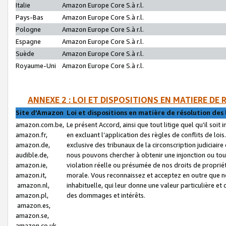
Italie
Amazon Europe Core S.à r.l.
Pays-Bas
Amazon Europe Core S.à r.l.
Pologne
Amazon Europe Core S.à r.l.
Espagne
Amazon Europe Core S.à r.l.
Suède
Amazon Europe Core S.à r.l.
Royaume-Uni
Amazon Europe Core S.à r.l.
ANNEXE 2 : LOI ET DISPOSITIONS EN MATIERE DE
Site d’Amazon
Loi et dispositions en matière de résolution des 
amazon.com.be,
Le présent Accord, ainsi que tout litige quel qu’il soi
amazon.fr,
en excluant l’application des règles de conflits de l
amazon.de,
exclusive des tribunaux de la circonscription judiciai
audible.de,
nous pouvons chercher à obtenir une injonction ou tou
amazon.ie,
violation réelle ou présumée de nos droits de proprié
amazon.it,
morale. Vous reconnaissez et acceptez en outre que n
amazon.nl,
inhabituelle, qui leur donne une valeur particulière 
amazon.pl,
des dommages et intérêts.
amazon.es,
amazon.se,
amazon.co.uk,