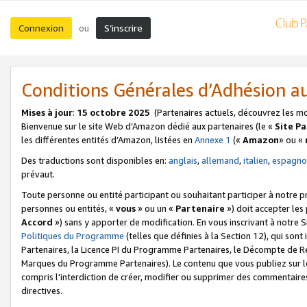
Connexion
S’inscrire
ou
Conditions Générales d’Adhésion 
Mises à jour
:
15 octobre 2025
(Partenaires actuels, découvrez les m
Bienvenue sur le site Web d’Amazon dédié aux partenaires (le «
Site P
les différentes entités d’Amazon, listées en
Annexe 1
(«
Amazon
» ou «
Des traductions sont disponibles en:
anglais
,
allemand
,
italien
,
espagno
prévaut.
Toute personne ou entité participant ou souhaitant participer à notre 
personnes ou entités, «
vous
» ou un «
Partenaire
») doit accepter le
Accord
») sans y apporter de modification. En vous inscrivant à notre Si
Politiques du Programme
(telles que définies à la Section 12), qui so
Partenaires, la Licence PI du Programme Partenaires, le Décompte de 
Marques du Programme Partenaires). Le contenu que vous publiez sur l
compris l'interdiction de créer, modifier ou supprimer des commentaires
directives.