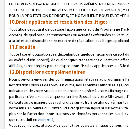
OU DE VOS SOUS-TRAITANTS OU DE VOUS-MÊMES. NOTRE REPRES
TOUT ACTE DE PROCEDURE AU NOM DE TOUTE PARTIE AMAZON , Y CO
POUR LA PROTECTION DE DROITS, ET NOTAMMENT POUR FAIRE APPL
10.Droit applicable et résolution des litiges
Tout litige découlant de quelque façon que ce soit du Programme Parte
Accord), de quelconques transactions ou activités effectuées en vertu d
à la loi et aux dispositions en matière de résolution des litiges applic
11.Fiscalité
Toute taxe et obligation liée découlant de quelque façon que ce soit 
ou avérée dudit Accord), de quelconques transactions ou activités effe
affiliées, seront régies par les dispositions fiscales applicables au Si
12.Dispositions complémentaires
Nous pouvons envoyer des communications relatives au programme Parten
notifications push et des SMS. En outre, nous sommes autorisés à (a) cont
utilisateurs de votre Site que nous obtenons grâce à votre affichage de
particulier d'Amazon ait cliqué sur un Lien Spécial de votre Site avant d
de toute autre manière des recherches sur votre Site afin de vérifier le re
votre mise en œuvre du Contenu du Programme figurant sur votre Site à
plus sur la façon dont nous traitons vos données personnelles, veuille
que reproduit en
Annexe 4
,
Vous reconnaissez et acceptez que (a) nos sociétés affiliées et nous-m