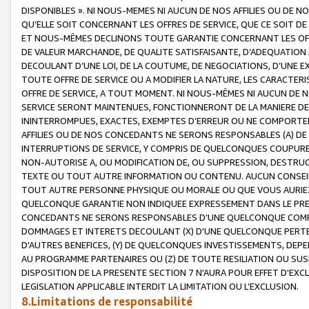
DISPONIBLES ». NI NOUS-MEMES NI AUCUN DE NOS AFFILIES OU D
QU’ELLE SOIT CONCERNANT LES OFFRES DE SERVICE, QUE CE SOIT DE
ET NOUS-MÊMES DECLINONS TOUTE GARANTIE CONCERNANT LES OFFRE
DE VALEUR MARCHANDE, DE QUALITE SATISFAISANTE, D’ADEQUATION
DECOULANT D’UNE LOI, DE LA COUTUME, DE NEGOCIATIONS, D’UNE
TOUTE OFFRE DE SERVICE OU A MODIFIER LA NATURE, LES CARACTERI
OFFRE DE SERVICE, A TOUT MOMENT. NI NOUS-MÊMES NI AUCUN DE 
SERVICE SERONT MAINTENUES, FONCTIONNERONT DE LA MANIERE DECR
ININTERROMPUES, EXACTES, EXEMPTES D’ERREUR OU NE COMPORT
AFFILIES OU DE NOS CONCEDANTS NE SERONS RESPONSABLES (A) DE
INTERRUPTIONS DE SERVICE, Y COMPRIS DE QUELCONQUES COUPURE
NON-AUTORISE A, OU MODIFICATION DE, OU SUPPRESSION, DESTRUC
TEXTE OU TOUT AUTRE INFORMATION OU CONTENU. AUCUN CONSEIL 
TOUT AUTRE PERSONNE PHYSIQUE OU MORALE OU QUE VOUS AURIEZ 
QUELCONQUE GARANTIE NON INDIQUEE EXPRESSEMENT DANS LE PRES
CONCEDANTS NE SERONS RESPONSABLES D’UNE QUELCONQUE COM
DOMMAGES ET INTERETS DECOULANT (X) D'UNE QUELCONQUE PERTE D
D'AUTRES BENEFICES, (Y) DE QUELCONQUES INVESTISSEMENTS, DEP
AU PROGRAMME PARTENAIRES OU (Z) DE TOUTE RESILIATION OU SU
DISPOSITION DE LA PRESENTE SECTION 7 N'AURA POUR EFFET D'EXC
LEGISLATION APPLICABLE INTERDIT LA LIMITATION OU L’EXCLUSION.
8.Limitations de responsabilité