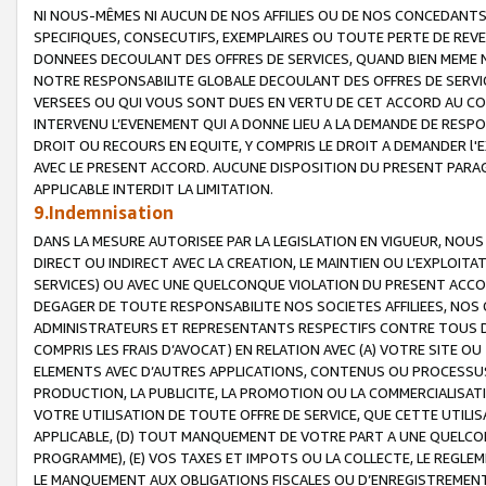
NI NOUS-MÊMES NI AUCUN DE NOS AFFILIES OU DE NOS CONCEDANT
SPECIFIQUES, CONSECUTIFS, EXEMPLAIRES OU TOUTE PERTE DE REVE
DONNEES DECOULANT DES OFFRES DE SERVICES, QUAND BIEN MEME N
NOTRE RESPONSABILITE GLOBALE DECOULANT DES OFFRES DE SERVI
VERSEES OU QUI VOUS SONT DUES EN VERTU DE CET ACCORD AU CO
INTERVENU L’EVENEMENT QUI A DONNE LIEU A LA DEMANDE DE RESP
DROIT OU RECOURS EN EQUITE, Y COMPRIS LE DROIT A DEMANDER l'
AVEC LE PRESENT ACCORD. AUCUNE DISPOSITION DU PRESENT PARAG
APPLICABLE INTERDIT LA LIMITATION.
9.Indemnisation
DANS LA MESURE AUTORISEE PAR LA LEGISLATION EN VIGUEUR, NO
DIRECT OU INDIRECT AVEC LA CREATION, LE MAINTIEN OU L’EXPLOIT
SERVICES) OU AVEC UNE QUELCONQUE VIOLATION DU PRESENT ACCO
DEGAGER DE TOUTE RESPONSABILITE NOS SOCIETES AFFILIEES, NOS 
ADMINISTRATEURS ET REPRESENTANTS RESPECTIFS CONTRE TOUS D
COMPRIS LES FRAIS D’AVOCAT) EN RELATION AVEC (A) VOTRE SITE O
ELEMENTS AVEC D’AUTRES APPLICATIONS, CONTENUS OU PROCESSUS, (
PRODUCTION, LA PUBLICITE, LA PROMOTION OU LA COMMERCIALISAT
VOTRE UTILISATION DE TOUTE OFFRE DE SERVICE, QUE CETTE UTILI
APPLICABLE, (D) TOUT MANQUEMENT DE VOTRE PART A UNE QUELCO
PROGRAMME), (E) VOS TAXES ET IMPOTS OU LA COLLECTE, LE REGLE
LE MANQUEMENT AUX OBLIGATIONS FISCALES OU D’ENREGISTREMENT 