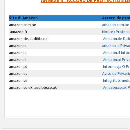
ANNEXE 4 : ACCORD DE PROTECTION 
Site d’ Amazon
Accord de pro
amazon.com.be
amazon.com.be 
amazon.fr
Notice : Protect
amazon.de, audible.de
Amazon.de Date
amazon.ie
amazon.ie Priva
amazon.it
Amazon.it Infor
amazon.nl
Amazon.nl Priva
amazon.pl
Informacja O P
amazon.es
Aviso de Privac
amazon.se
Integritetsmed
amazon.co.uk, audible.co.uk
Amazon.co.uk Pr