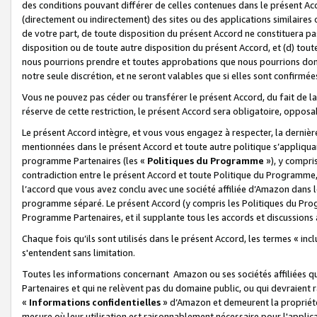
des conditions pouvant différer de celles contenues dans le présent Ac
(directement ou indirectement) des sites ou des applications similaires o
de votre part, de toute disposition du présent Accord ne constituera pa
disposition ou de toute autre disposition du présent Accord, et (d) tou
nous pourrions prendre et toutes approbations que nous pourrions donn
notre seule discrétion, et ne seront valables que si elles sont confirmée
Vous ne pouvez pas céder ou transférer le présent Accord, du fait de la 
réserve de cette restriction, le présent Accord sera obligatoire, opposab
Le présent Accord intègre, et vous vous engagez à respecter, la dernière 
mentionnées dans le présent Accord et toute autre politique s’appliqua
programme Partenaires (les «
Politiques du Programme
»), y compri
contradiction entre le présent Accord et toute Politique du Programme, 
l’accord que vous avez conclu avec une société affiliée d’Amazon dans 
programme séparé. Le présent Accord (y compris les Politiques du Progr
Programme Partenaires, et il supplante tous les accords et discussions 
Chaque fois qu’ils sont utilisés dans le présent Accord, les termes « in
s'entendent sans limitation.
Toutes les informations concernant Amazon ou ses sociétés affiliées 
Partenaires et qui ne relèvent pas du domaine public, ou qui devraient
«
Informations confidentielles
» d’Amazon et demeurent la propriété 
mesure où leur utilisation est raisonnablement nécessaire pour l'appli