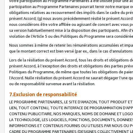
votre participation au Programme Partenaires a été utilisée pour une ac
participation au Programme Partenaires pourrait ternir notre marque ou
obligations relatives au recouvrement des impôts dans le cadre du prése
présent Accord; (g) nous avons précédemment résilié le présent Accord
nous considérons être votre affiliée ou agissant de concert avec vous 
sa version habituellement mise à la disposition des participants. Afin d’é
violation de l’Article 5 ou des Politiques du Programme sera considéré
Nous sommes à même de retenir les rémunérations accumulées et impayée
que le montant correct est bien versé (par ex., dans le cas d’annulations
Lors de la résiliation du présent Accord, tous les droits et obligations 
présent Accord, à l’exception des droits et obligations des parties prévus
Politiques du Programme, de même que toutes les obligations de paiement
l’Accord. Nulle résiliation du présent Accord ne saurait dégager l'une 
ou de responsabilité survenue avant la résiliation.
7.Exclusion de responsabilité
LE PROGRAMME PARTENAIRES, LE SITE D’AMAZON, TOUT PRODUIT ET 
LIEN, TOUT CONTENU, TOUTE INTERFACE DE PROGRAMMATION D'APP
CONTENU PUBLICITAIRE, NOS MARQUES, NOMS DE DOMAINE ET LOGOS
LA TECHNOLOGIE, LES LOGICIELS, FONCTIONS, DOCUMENTS, DONNEES
INFORMATIONS ET CONTENUS FOURNIS OU UTILISES PAR NOUS OU P
CADRE DU PROGRAMME PARTENAIRES (DESIGNES COLLECTIVEMENT LE