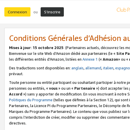
Connexion
S’inscrire
ou
Conditions Générales d’Adhésion 
Mises à jour
:
15 octobre 2025
(Partenaires actuels, découvrez les m
Bienvenue sur le site Web d’Amazon dédié aux partenaires (le «
Site P
les différentes entités d’Amazon, listées en
Annexe 1
(«
Amazon
» ou «
Des traductions sont disponibles en:
anglais
,
allemand
,
italien
,
espagno
prévaut.
Toute personne ou entité participant ou souhaitant participer à notre 
personnes ou entités, «
vous
» ou un «
Partenaire
») doit accepter le
Accord
») sans y apporter de modification. En vous inscrivant à notre Si
Politiques du Programme
(telles que définies à la Section 12), qui so
Partenaires, la Licence PI du Programme Partenaires, le Décompte de 
Marques du Programme Partenaires). Le contenu que vous publiez sur l
compris l'interdiction de créer, modifier ou supprimer des commentaires
directives.