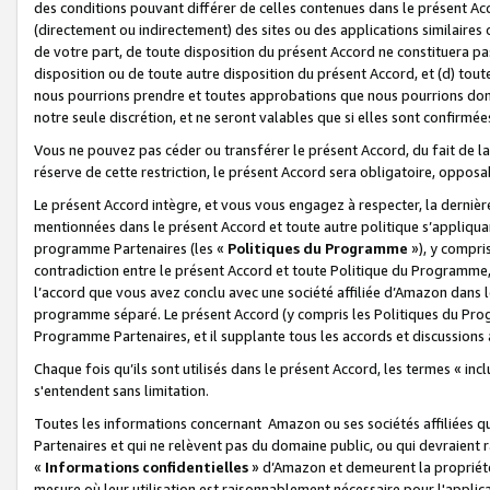
des conditions pouvant différer de celles contenues dans le présent Ac
(directement ou indirectement) des sites ou des applications similaires o
de votre part, de toute disposition du présent Accord ne constituera pa
disposition ou de toute autre disposition du présent Accord, et (d) tou
nous pourrions prendre et toutes approbations que nous pourrions donn
notre seule discrétion, et ne seront valables que si elles sont confirmée
Vous ne pouvez pas céder ou transférer le présent Accord, du fait de la 
réserve de cette restriction, le présent Accord sera obligatoire, opposab
Le présent Accord intègre, et vous vous engagez à respecter, la dernière 
mentionnées dans le présent Accord et toute autre politique s’appliqua
programme Partenaires (les «
Politiques du Programme
»), y compri
contradiction entre le présent Accord et toute Politique du Programme, 
l’accord que vous avez conclu avec une société affiliée d’Amazon dans 
programme séparé. Le présent Accord (y compris les Politiques du Progr
Programme Partenaires, et il supplante tous les accords et discussions 
Chaque fois qu’ils sont utilisés dans le présent Accord, les termes « in
s'entendent sans limitation.
Toutes les informations concernant Amazon ou ses sociétés affiliées 
Partenaires et qui ne relèvent pas du domaine public, ou qui devraient
«
Informations confidentielles
» d’Amazon et demeurent la propriété 
mesure où leur utilisation est raisonnablement nécessaire pour l'appli