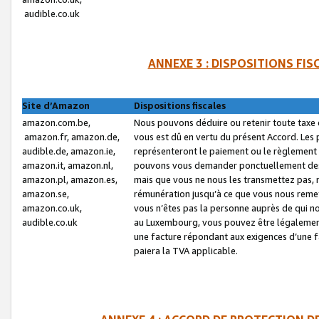
audible.co.uk
ANNEXE 3 : DISPOSITIONS FI
Site d’Amazon
Dispositions fiscales
amazon.com.be,
Nous pouvons déduire ou retenir toute taxe 
amazon.fr, amazon.de,
vous est dû en vertu du présent Accord. Les 
audible.de, amazon.ie,
représenteront le paiement ou le règlement 
amazon.it, amazon.nl,
pouvons vous demander ponctuellement des r
amazon.pl, amazon.es,
mais que vous ne nous les transmettez pas, n
amazon.se,
rémunération jusqu’à ce que vous nous reme
amazon.co.uk,
vous n’êtes pas la personne auprès de qui no
audible.co.uk
au Luxembourg, vous pouvez être légalement 
une facture répondant aux exigences d’une 
paiera la TVA applicable.