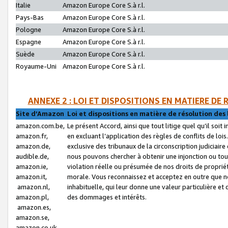
Italie
Amazon Europe Core S.à r.l.
Pays-Bas
Amazon Europe Core S.à r.l.
Pologne
Amazon Europe Core S.à r.l.
Espagne
Amazon Europe Core S.à r.l.
Suède
Amazon Europe Core S.à r.l.
Royaume-Uni
Amazon Europe Core S.à r.l.
ANNEXE 2 : LOI ET DISPOSITIONS EN MATIERE DE
Site d’Amazon
Loi et dispositions en matière de résolution des 
amazon.com.be,
Le présent Accord, ainsi que tout litige quel qu’il soi
amazon.fr,
en excluant l’application des règles de conflits de l
amazon.de,
exclusive des tribunaux de la circonscription judiciai
audible.de,
nous pouvons chercher à obtenir une injonction ou tou
amazon.ie,
violation réelle ou présumée de nos droits de proprié
amazon.it,
morale. Vous reconnaissez et acceptez en outre que n
amazon.nl,
inhabituelle, qui leur donne une valeur particulière 
amazon.pl,
des dommages et intérêts.
amazon.es,
amazon.se,
amazon.co.uk,