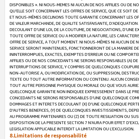
DISPONIBLES ». NI NOUS-MEMES NI AUCUN DE NOS AFFILIES OU D
QU’ELLE SOIT CONCERNANT LES OFFRES DE SERVICE, QUE CE SOIT DE
ET NOUS-MÊMES DECLINONS TOUTE GARANTIE CONCERNANT LES OFFRE
DE VALEUR MARCHANDE, DE QUALITE SATISFAISANTE, D’ADEQUATION
DECOULANT D’UNE LOI, DE LA COUTUME, DE NEGOCIATIONS, D’UNE
TOUTE OFFRE DE SERVICE OU A MODIFIER LA NATURE, LES CARACTERI
OFFRE DE SERVICE, A TOUT MOMENT. NI NOUS-MÊMES NI AUCUN DE 
SERVICE SERONT MAINTENUES, FONCTIONNERONT DE LA MANIERE DECR
ININTERROMPUES, EXACTES, EXEMPTES D’ERREUR OU NE COMPORT
AFFILIES OU DE NOS CONCEDANTS NE SERONS RESPONSABLES (A) DE
INTERRUPTIONS DE SERVICE, Y COMPRIS DE QUELCONQUES COUPURE
NON-AUTORISE A, OU MODIFICATION DE, OU SUPPRESSION, DESTRUC
TEXTE OU TOUT AUTRE INFORMATION OU CONTENU. AUCUN CONSEIL 
TOUT AUTRE PERSONNE PHYSIQUE OU MORALE OU QUE VOUS AURIEZ 
QUELCONQUE GARANTIE NON INDIQUEE EXPRESSEMENT DANS LE PRES
CONCEDANTS NE SERONS RESPONSABLES D’UNE QUELCONQUE COM
DOMMAGES ET INTERETS DECOULANT (X) D'UNE QUELCONQUE PERTE D
D'AUTRES BENEFICES, (Y) DE QUELCONQUES INVESTISSEMENTS, DEP
AU PROGRAMME PARTENAIRES OU (Z) DE TOUTE RESILIATION OU SU
DISPOSITION DE LA PRESENTE SECTION 7 N'AURA POUR EFFET D'EXC
LEGISLATION APPLICABLE INTERDIT LA LIMITATION OU L’EXCLUSION.
8.Limitations de responsabilité