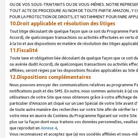
OU DE VOS SOUS-TRAITANTS OU DE VOUS-MÊMES. NOTRE REPRES
TOUT ACTE DE PROCEDURE AU NOM DE TOUTE PARTIE AMAZON , Y CO
POUR LA PROTECTION DE DROITS, ET NOTAMMENT POUR FAIRE APPL
10.Droit applicable et résolution des litiges
Tout litige découlant de quelque façon que ce soit du Programme Parte
Accord), de quelconques transactions ou activités effectuées en vertu d
à la loi et aux dispositions en matière de résolution des litiges applic
11.Fiscalité
Toute taxe et obligation liée découlant de quelque façon que ce soit 
ou avérée dudit Accord), de quelconques transactions ou activités effe
affiliées, seront régies par les dispositions fiscales applicables au Si
12.Dispositions complémentaires
Nous pouvons envoyer des communications relatives au programme Parten
notifications push et des SMS. En outre, nous sommes autorisés à (a) cont
utilisateurs de votre Site que nous obtenons grâce à votre affichage de
particulier d'Amazon ait cliqué sur un Lien Spécial de votre Site avant d
de toute autre manière des recherches sur votre Site afin de vérifier le re
votre mise en œuvre du Contenu du Programme figurant sur votre Site à
plus sur la façon dont nous traitons vos données personnelles, veuille
que reproduit en
Annexe 4
,
Vous reconnaissez et acceptez que (a) nos sociétés affiliées et nous-m