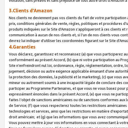
violation, sans préavis et sans préjudice de tout autre droit d’Amazo
3.Clients d’Amazon
Nos clients ne deviennent pas vos clients du fait de votre participati
prix, conditions générales de vente, règles, politiques et procédures d’u
produits indiquées sur le Site d’Amazon s’appliqueront à ces clients et
communication à aucun de nos clients et, si l’un de nos clients vous co
devrez lui indiquer d’utiliser les coordonnées figurant sur le Site d’Ama
4.Garanties
Vous déclarez, garantissez et reconnaissez (a) que vous participerez a
conformément au présent Accord, (b) que ni votre participation au Prog
Site n’enfreindront nul loi, ordonnance, règle, réglementation, ordre, li
jugement, décision ou autre exigence applicable émanant d’une autori
la protection des données, la publicité et le marketing), (c) que vous 
mineur ou autrement soumis à une incapacité légale de conclure des con
participer au Programme Partenaires, et que vous ne vous basez pour pr
expressément énoncées dans le présent Accord, (e) que vous ne particip
faites l’objet de sanctions américaines ou de sanctions conformes aux 
de Service; (f) que vous respecterez toutes les restrictions américaines
technologies et services, ainsi que les restrictions en matière d’exporta
droit américain; et (g) que les informations que vous avez communiqué
Vous pouvez mettre à jour vos informations en vous connectant à votre