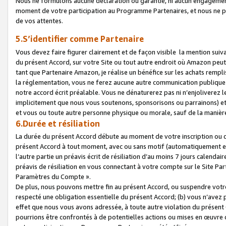
Nous ne formulons aucune déclaration ou garantie, ni aucun engagemen
moment de votre participation au Programme Partenaires, et nous ne p
de vos attentes.
5.S’identifier comme Partenaire
Vous devez faire figurer clairement et de façon visible la mention sui
du présent Accord, sur votre Site ou tout autre endroit où Amazon peut vo
tant que Partenaire Amazon, je réalise un bénéfice sur les achats remplis
la réglementation, vous ne ferez aucune autre communication publique
notre accord écrit préalable. Vous ne dénaturerez pas ni n’enjoliverez 
implicitement que nous vous soutenons, sponsorisons ou parrainons) et v
et vous ou toute autre personne physique ou morale, sauf de la manièr
6.Durée et résiliation
La durée du présent Accord débute au moment de votre inscription ou de
présent Accord à tout moment, avec ou sans motif (automatiquement et sa
l’autre partie un préavis écrit de résiliation d’au moins 7 jours calenda
préavis de résiliation en vous connectant à votre compte sur le Site Par
Paramètres du Compte ».
De plus, nous pouvons mettre fin au présent Accord, ou suspendre votre 
respecté une obligation essentielle du présent Accord; (b) vous n’avez p
effet que nous vous avons adressée, à toute autre violation du présen
pourrions être confrontés à de potentielles actions ou mises en œuvre 