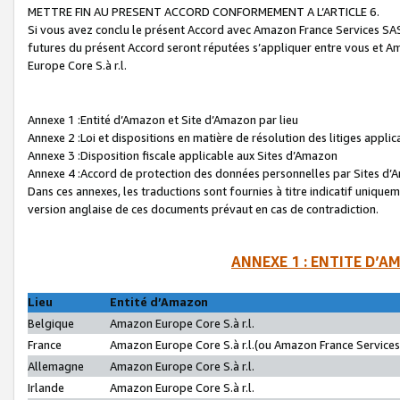
METTRE FIN AU PRESENT ACCORD CONFORMEMENT A L’ARTICLE 6.
Si vous avez conclu le présent Accord avec Amazon France Services SAS 
futures du présent Accord seront réputées s’appliquer entre vous et 
Europe Core S.à r.l.
Annexe 1 :Entité d’Amazon et Site d’Amazon par lieu
Annexe 2 :Loi et dispositions en matière de résolution des litiges appli
Annexe 3 :Disposition fiscale applicable aux Sites d’Amazon
Annexe 4 :Accord de protection des données personnelles par Sites d
Dans ces annexes, les traductions sont fournies à titre indicatif uniquem
version anglaise de ces documents prévaut en cas de contradiction.
ANNEXE 1 : ENTITE D’A
Lieu
Entité d’Amazon
Belgique
Amazon Europe Core S.à r.l.
France
Amazon Europe Core S.à r.l.(ou Amazon France Services 
Allemagne
Amazon Europe Core S.à r.l.
Irlande
Amazon Europe Core S.à r.l.