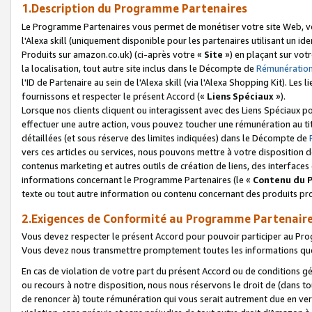
1.Description du Programme Partenaires
Le Programme Partenaires vous permet de monétiser votre site Web, vos 
l'Alexa skill (uniquement disponible pour les partenaires utilisant un 
Produits sur amazon.co.uk) (ci-après votre «
Site
») en plaçant sur votr
la localisation, tout autre site inclus dans le Décompte de
Rémunération
l'ID de Partenaire au sein de l'Alexa skill (via l'Alexa Shopping Kit). Le
fournissons et respecter le présent Accord («
Liens Spéciaux
»).
Lorsque nos clients cliquent ou interagissent avec des Liens Spéciaux p
effectuer une autre action, vous pouvez toucher une rémunération au ti
détaillées (et sous réserve des limites indiquées) dans le Décompte de
vers ces articles ou services, nous pouvons mettre à votre disposition d
contenus marketing et autres outils de création de liens, des interfaces
informations concernant le Programme Partenaires (le «
Contenu du 
texte ou tout autre information ou contenu concernant des produits prop
2.Exigences de Conformité au Programme Partenair
Vous devez respecter le présent Accord pour pouvoir participer au Pr
Vous devez nous transmettre promptement toutes les informations que
En cas de violation de votre part du présent Accord ou de conditions g
ou recours à notre disposition, nous nous réservons le droit de (dans 
de renoncer à) toute rémunération qui vous serait autrement due en ver