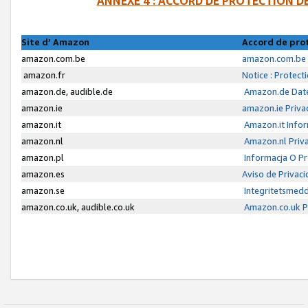
ANNEXE 4 : ACCORD DE PROTECTION 
Site d’ Amazon
Accord de pro
amazon.com.be
amazon.com.be 
amazon.fr
Notice : Protect
amazon.de, audible.de
Amazon.de Date
amazon.ie
amazon.ie Priva
amazon.it
Amazon.it Infor
amazon.nl
Amazon.nl Priva
amazon.pl
Informacja O P
amazon.es
Aviso de Privac
amazon.se
Integritetsmed
amazon.co.uk, audible.co.uk
Amazon.co.uk Pr