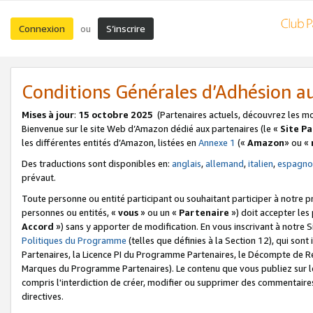
Connexion
S’inscrire
ou
Conditions Générales d’Adhésion 
Mises à jour
:
15 octobre 2025
(Partenaires actuels, découvrez les m
Bienvenue sur le site Web d’Amazon dédié aux partenaires (le «
Site P
les différentes entités d’Amazon, listées en
Annexe 1
(«
Amazon
» ou «
Des traductions sont disponibles en:
anglais
,
allemand
,
italien
,
espagno
prévaut.
Toute personne ou entité participant ou souhaitant participer à notre 
personnes ou entités, «
vous
» ou un «
Partenaire
») doit accepter le
Accord
») sans y apporter de modification. En vous inscrivant à notre Si
Politiques du Programme
(telles que définies à la Section 12), qui so
Partenaires, la Licence PI du Programme Partenaires, le Décompte de 
Marques du Programme Partenaires). Le contenu que vous publiez sur l
compris l'interdiction de créer, modifier ou supprimer des commentaires
directives.