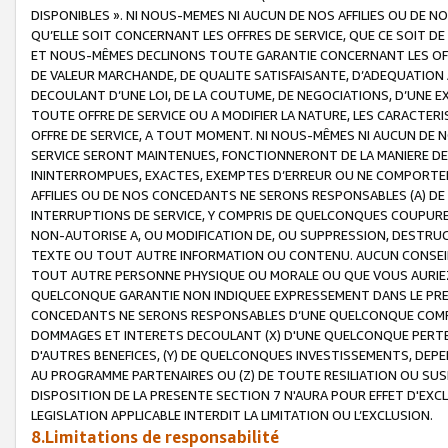
DISPONIBLES ». NI NOUS-MEMES NI AUCUN DE NOS AFFILIES OU D
QU’ELLE SOIT CONCERNANT LES OFFRES DE SERVICE, QUE CE SOIT DE
ET NOUS-MÊMES DECLINONS TOUTE GARANTIE CONCERNANT LES OFFRE
DE VALEUR MARCHANDE, DE QUALITE SATISFAISANTE, D’ADEQUATION
DECOULANT D’UNE LOI, DE LA COUTUME, DE NEGOCIATIONS, D’UNE
TOUTE OFFRE DE SERVICE OU A MODIFIER LA NATURE, LES CARACTERI
OFFRE DE SERVICE, A TOUT MOMENT. NI NOUS-MÊMES NI AUCUN DE 
SERVICE SERONT MAINTENUES, FONCTIONNERONT DE LA MANIERE DECR
ININTERROMPUES, EXACTES, EXEMPTES D’ERREUR OU NE COMPORT
AFFILIES OU DE NOS CONCEDANTS NE SERONS RESPONSABLES (A) DE
INTERRUPTIONS DE SERVICE, Y COMPRIS DE QUELCONQUES COUPURE
NON-AUTORISE A, OU MODIFICATION DE, OU SUPPRESSION, DESTRUC
TEXTE OU TOUT AUTRE INFORMATION OU CONTENU. AUCUN CONSEIL 
TOUT AUTRE PERSONNE PHYSIQUE OU MORALE OU QUE VOUS AURIEZ 
QUELCONQUE GARANTIE NON INDIQUEE EXPRESSEMENT DANS LE PRES
CONCEDANTS NE SERONS RESPONSABLES D’UNE QUELCONQUE COM
DOMMAGES ET INTERETS DECOULANT (X) D'UNE QUELCONQUE PERTE D
D'AUTRES BENEFICES, (Y) DE QUELCONQUES INVESTISSEMENTS, DEP
AU PROGRAMME PARTENAIRES OU (Z) DE TOUTE RESILIATION OU SU
DISPOSITION DE LA PRESENTE SECTION 7 N'AURA POUR EFFET D'EXC
LEGISLATION APPLICABLE INTERDIT LA LIMITATION OU L’EXCLUSION.
8.Limitations de responsabilité