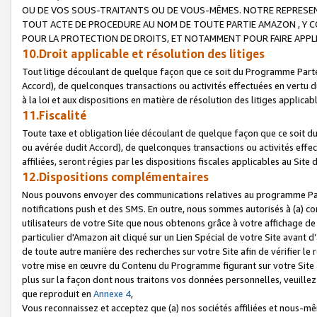
OU DE VOS SOUS-TRAITANTS OU DE VOUS-MÊMES. NOTRE REPRES
TOUT ACTE DE PROCEDURE AU NOM DE TOUTE PARTIE AMAZON , Y CO
POUR LA PROTECTION DE DROITS, ET NOTAMMENT POUR FAIRE APPL
10.Droit applicable et résolution des litiges
Tout litige découlant de quelque façon que ce soit du Programme Parte
Accord), de quelconques transactions ou activités effectuées en vertu d
à la loi et aux dispositions en matière de résolution des litiges applic
11.Fiscalité
Toute taxe et obligation liée découlant de quelque façon que ce soit 
ou avérée dudit Accord), de quelconques transactions ou activités effe
affiliées, seront régies par les dispositions fiscales applicables au Si
12.Dispositions complémentaires
Nous pouvons envoyer des communications relatives au programme Parten
notifications push et des SMS. En outre, nous sommes autorisés à (a) cont
utilisateurs de votre Site que nous obtenons grâce à votre affichage de
particulier d'Amazon ait cliqué sur un Lien Spécial de votre Site avant d
de toute autre manière des recherches sur votre Site afin de vérifier le re
votre mise en œuvre du Contenu du Programme figurant sur votre Site à
plus sur la façon dont nous traitons vos données personnelles, veuille
que reproduit en
Annexe 4
,
Vous reconnaissez et acceptez que (a) nos sociétés affiliées et nous-m