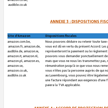
audible.co.uk
ANNEXE 3 : DISPOSITIONS FI
Site d’Amazon
Dispositions fiscales
amazon.com.be,
Nous pouvons déduire ou retenir toute taxe 
amazon.fr, amazon.de,
vous est dû en vertu du présent Accord. Les 
audible.de, amazon.ie,
représenteront le paiement ou le règlement 
amazon.it, amazon.nl,
pouvons vous demander ponctuellement des r
amazon.pl, amazon.es,
mais que vous ne nous les transmettez pas, n
amazon.se,
rémunération jusqu’à ce que vous nous reme
amazon.co.uk,
vous n’êtes pas la personne auprès de qui no
audible.co.uk
au Luxembourg, vous pouvez être légalement 
une facture répondant aux exigences d’une 
paiera la TVA applicable.