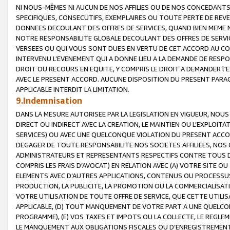
NI NOUS-MÊMES NI AUCUN DE NOS AFFILIES OU DE NOS CONCEDANT
SPECIFIQUES, CONSECUTIFS, EXEMPLAIRES OU TOUTE PERTE DE REVE
DONNEES DECOULANT DES OFFRES DE SERVICES, QUAND BIEN MEME N
NOTRE RESPONSABILITE GLOBALE DECOULANT DES OFFRES DE SERVI
VERSEES OU QUI VOUS SONT DUES EN VERTU DE CET ACCORD AU CO
INTERVENU L’EVENEMENT QUI A DONNE LIEU A LA DEMANDE DE RESP
DROIT OU RECOURS EN EQUITE, Y COMPRIS LE DROIT A DEMANDER l'
AVEC LE PRESENT ACCORD. AUCUNE DISPOSITION DU PRESENT PARAG
APPLICABLE INTERDIT LA LIMITATION.
9.Indemnisation
DANS LA MESURE AUTORISEE PAR LA LEGISLATION EN VIGUEUR, NO
DIRECT OU INDIRECT AVEC LA CREATION, LE MAINTIEN OU L’EXPLOIT
SERVICES) OU AVEC UNE QUELCONQUE VIOLATION DU PRESENT ACCO
DEGAGER DE TOUTE RESPONSABILITE NOS SOCIETES AFFILIEES, NOS 
ADMINISTRATEURS ET REPRESENTANTS RESPECTIFS CONTRE TOUS D
COMPRIS LES FRAIS D’AVOCAT) EN RELATION AVEC (A) VOTRE SITE O
ELEMENTS AVEC D’AUTRES APPLICATIONS, CONTENUS OU PROCESSUS, (
PRODUCTION, LA PUBLICITE, LA PROMOTION OU LA COMMERCIALISAT
VOTRE UTILISATION DE TOUTE OFFRE DE SERVICE, QUE CETTE UTILI
APPLICABLE, (D) TOUT MANQUEMENT DE VOTRE PART A UNE QUELCO
PROGRAMME), (E) VOS TAXES ET IMPOTS OU LA COLLECTE, LE REGLE
LE MANQUEMENT AUX OBLIGATIONS FISCALES OU D’ENREGISTREMENT 