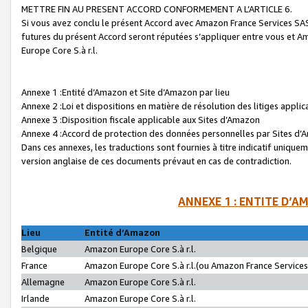
METTRE FIN AU PRESENT ACCORD CONFORMEMENT A L’ARTICLE 6.
Si vous avez conclu le présent Accord avec Amazon France Services SAS 
futures du présent Accord seront réputées s’appliquer entre vous et 
Europe Core S.à r.l.
Annexe 1 :Entité d’Amazon et Site d’Amazon par lieu
Annexe 2 :Loi et dispositions en matière de résolution des litiges appli
Annexe 3 :Disposition fiscale applicable aux Sites d’Amazon
Annexe 4 :Accord de protection des données personnelles par Sites d
Dans ces annexes, les traductions sont fournies à titre indicatif uniquem
version anglaise de ces documents prévaut en cas de contradiction.
ANNEXE 1 : ENTITE D’A
Lieu
Entité d’Amazon
Belgique
Amazon Europe Core S.à r.l.
France
Amazon Europe Core S.à r.l.(ou Amazon France Services 
Allemagne
Amazon Europe Core S.à r.l.
Irlande
Amazon Europe Core S.à r.l.