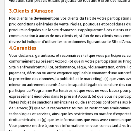
violation, sans préavis et sans préjudice de tout autre droit d’Amazo
3.Clients d’Amazon
Nos clients ne deviennent pas vos clients du fait de votre participati
prix, conditions générales de vente, règles, politiques et procédures d’u
produits indiquées sur le Site d’Amazon s’appliqueront à ces clients et
communication à aucun de nos clients et, si l’un de nos clients vous co
devrez lui indiquer d’utiliser les coordonnées figurant sur le Site d’Ama
4.Garanties
Vous déclarez, garantissez et reconnaissez (a) que vous participerez a
conformément au présent Accord, (b) que ni votre participation au Prog
Site n’enfreindront nul loi, ordonnance, règle, réglementation, ordre, li
jugement, décision ou autre exigence applicable émanant d’une autori
la protection des données, la publicité et le marketing), (c) que vous 
mineur ou autrement soumis à une incapacité légale de conclure des con
participer au Programme Partenaires, et que vous ne vous basez pour pr
expressément énoncées dans le présent Accord, (e) que vous ne particip
faites l’objet de sanctions américaines ou de sanctions conformes aux 
de Service; (f) que vous respecterez toutes les restrictions américaines
technologies et services, ainsi que les restrictions en matière d’exporta
droit américain; et (g) que les informations que vous avez communiqué
Vous pouvez mettre à jour vos informations en vous connectant à votre