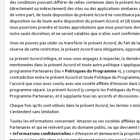
des conditions pouvant différer de celles contenues dans le présent Ac
(directement ou indirectement) des sites ou des applications similaires o
de votre part, de toute disposition du présent Accord ne constituera pa
disposition ou de toute autre disposition du présent Accord, et (d) tou
nous pourrions prendre et toutes approbations que nous pourrions donn
notre seule discrétion, et ne seront valables que si elles sont confirmée
Vous ne pouvez pas céder ou transférer le présent Accord, du fait de la 
réserve de cette restriction, le présent Accord sera obligatoire, opposab
Le présent Accord intègre, et vous vous engagez à respecter, la dernière 
mentionnées dans le présent Accord et toute autre politique s’appliqua
programme Partenaires (les «
Politiques du Programme
»), y compri
contradiction entre le présent Accord et toute Politique du Programme, 
l’accord que vous avez conclu avec une société affiliée d’Amazon dans 
programme séparé. Le présent Accord (y compris les Politiques du Progr
Programme Partenaires, et il supplante tous les accords et discussions 
Chaque fois qu’ils sont utilisés dans le présent Accord, les termes « in
s'entendent sans limitation.
Toutes les informations concernant Amazon ou ses sociétés affiliées 
Partenaires et qui ne relèvent pas du domaine public, ou qui devraient
«
Informations confidentielles
» d’Amazon et demeurent la propriété 
mesure où leur utilisation est raisonnablement nécessaire pour l'appli