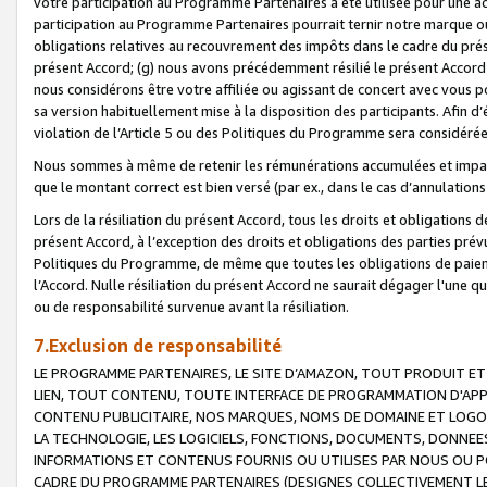
votre participation au Programme Partenaires a été utilisée pour une ac
participation au Programme Partenaires pourrait ternir notre marque ou
obligations relatives au recouvrement des impôts dans le cadre du prése
présent Accord; (g) nous avons précédemment résilié le présent Accord
nous considérons être votre affiliée ou agissant de concert avec vous 
sa version habituellement mise à la disposition des participants. Afin d’é
violation de l’Article 5 ou des Politiques du Programme sera considéré
Nous sommes à même de retenir les rémunérations accumulées et impayée
que le montant correct est bien versé (par ex., dans le cas d’annulations
Lors de la résiliation du présent Accord, tous les droits et obligations 
présent Accord, à l’exception des droits et obligations des parties prévus
Politiques du Programme, de même que toutes les obligations de paiement
l’Accord. Nulle résiliation du présent Accord ne saurait dégager l'une 
ou de responsabilité survenue avant la résiliation.
7.Exclusion de responsabilité
LE PROGRAMME PARTENAIRES, LE SITE D’AMAZON, TOUT PRODUIT ET 
LIEN, TOUT CONTENU, TOUTE INTERFACE DE PROGRAMMATION D'APP
CONTENU PUBLICITAIRE, NOS MARQUES, NOMS DE DOMAINE ET LOGOS
LA TECHNOLOGIE, LES LOGICIELS, FONCTIONS, DOCUMENTS, DONNEES
INFORMATIONS ET CONTENUS FOURNIS OU UTILISES PAR NOUS OU P
CADRE DU PROGRAMME PARTENAIRES (DESIGNES COLLECTIVEMENT LE