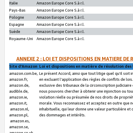
Italie
Amazon Europe Core S.à r.l.
Pays-Bas
Amazon Europe Core S.à r.l.
Pologne
Amazon Europe Core S.à r.l.
Espagne
Amazon Europe Core S.à r.l.
Suède
Amazon Europe Core S.à r.l.
Royaume-Uni
Amazon Europe Core S.à r.l.
ANNEXE 2 : LOI ET DISPOSITIONS EN MATIERE DE
Site d’Amazon
Loi et dispositions en matière de résolution des 
amazon.com.be,
Le présent Accord, ainsi que tout litige quel qu’il soi
amazon.fr,
en excluant l’application des règles de conflits de l
amazon.de,
exclusive des tribunaux de la circonscription judiciai
audible.de,
nous pouvons chercher à obtenir une injonction ou tou
amazon.ie,
violation réelle ou présumée de nos droits de proprié
amazon.it,
morale. Vous reconnaissez et acceptez en outre que n
amazon.nl,
inhabituelle, qui leur donne une valeur particulière 
amazon.pl,
des dommages et intérêts.
amazon.es,
amazon.se,
amazon.co.uk,