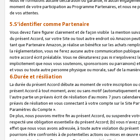
Nous ne formulons aucune déclaration ou garantie, ni aucun engagemen
moment de votre participation au Programme Partenaires, et nous ne p
de vos attentes.
5.S’identifier comme Partenaire
Vous devez faire figurer clairement et de façon visible la mention sui
du présent Accord, sur votre Site ou tout autre endroit où Amazon peut vo
tant que Partenaire Amazon, je réalise un bénéfice sur les achats remplis
la réglementation, vous ne ferez aucune autre communication publique
notre accord écrit préalable. Vous ne dénaturerez pas ni n’enjoliverez 
implicitement que nous vous soutenons, sponsorisons ou parrainons) et v
et vous ou toute autre personne physique ou morale, sauf de la manièr
6.Durée et résiliation
La durée du présent Accord débute au moment de votre inscription ou de
présent Accord à tout moment, avec ou sans motif (automatiquement et sa
l’autre partie un préavis écrit de résiliation d’au moins 7 jours calenda
préavis de résiliation en vous connectant à votre compte sur le Site Par
Paramètres du Compte ».
De plus, nous pouvons mettre fin au présent Accord, ou suspendre votre 
respecté une obligation essentielle du présent Accord; (b) vous n’avez p
effet que nous vous avons adressée, à toute autre violation du présen
pourrions être confrontés à de potentielles actions ou mises en œuvre 