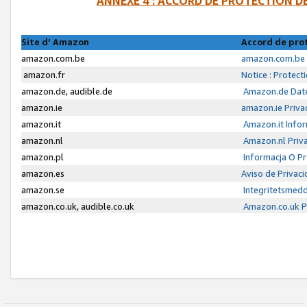
ANNEXE 4 : ACCORD DE PROTECTION 
Site d’ Amazon
Accord de pro
amazon.com.be
amazon.com.be 
amazon.fr
Notice : Protect
amazon.de, audible.de
Amazon.de Date
amazon.ie
amazon.ie Priva
amazon.it
Amazon.it Infor
amazon.nl
Amazon.nl Priva
amazon.pl
Informacja O P
amazon.es
Aviso de Privac
amazon.se
Integritetsmed
amazon.co.uk, audible.co.uk
Amazon.co.uk Pr