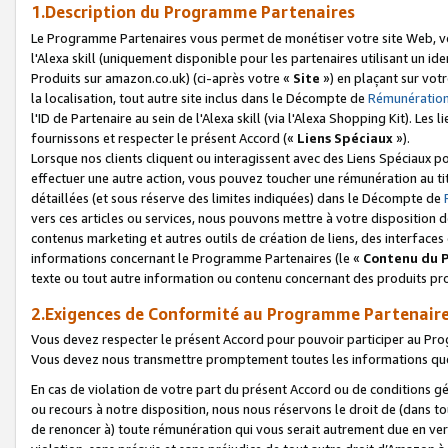
1.Description du Programme Partenaires
Le Programme Partenaires vous permet de monétiser votre site Web, vos 
l'Alexa skill (uniquement disponible pour les partenaires utilisant un 
Produits sur amazon.co.uk) (ci-après votre «
Site
») en plaçant sur votr
la localisation, tout autre site inclus dans le Décompte de
Rémunération
l'ID de Partenaire au sein de l'Alexa skill (via l'Alexa Shopping Kit). Le
fournissons et respecter le présent Accord («
Liens Spéciaux
»).
Lorsque nos clients cliquent ou interagissent avec des Liens Spéciaux p
effectuer une autre action, vous pouvez toucher une rémunération au ti
détaillées (et sous réserve des limites indiquées) dans le Décompte de
vers ces articles ou services, nous pouvons mettre à votre disposition d
contenus marketing et autres outils de création de liens, des interfaces
informations concernant le Programme Partenaires (le «
Contenu du 
texte ou tout autre information ou contenu concernant des produits prop
2.Exigences de Conformité au Programme Partenair
Vous devez respecter le présent Accord pour pouvoir participer au Pr
Vous devez nous transmettre promptement toutes les informations que
En cas de violation de votre part du présent Accord ou de conditions g
ou recours à notre disposition, nous nous réservons le droit de (dans 
de renoncer à) toute rémunération qui vous serait autrement due en ver