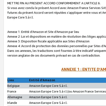
METTRE FIN AU PRESENT ACCORD CONFORMEMENT A L’ARTICLE 6.
Si vous avez conclu le présent Accord avec Amazon France Services SAS 
futures du présent Accord seront réputées s’appliquer entre vous et 
Europe Core S.à r.l.
Annexe 1 :Entité d’Amazon et Site d’Amazon par lieu
Annexe 2 :Loi et dispositions en matière de résolution des litiges appli
Annexe 3 :Disposition fiscale applicable aux Sites d’Amazon
Annexe 4 :Accord de protection des données personnelles par Sites d
Dans ces annexes, les traductions sont fournies à titre indicatif uniquem
version anglaise de ces documents prévaut en cas de contradiction.
ANNEXE 1 : ENTITE D’A
Lieu
Entité d’Amazon
Belgique
Amazon Europe Core S.à r.l.
France
Amazon Europe Core S.à r.l.(ou Amazon France Services 
Allemagne
Amazon Europe Core S.à r.l.
Irlande
Amazon Europe Core S.à r.l.