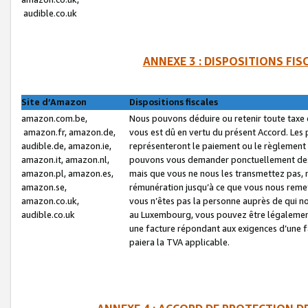
audible.co.uk
ANNEXE 3 : DISPOSITIONS FI
Site d’Amazon
Dispositions fiscales
amazon.com.be,
Nous pouvons déduire ou retenir toute taxe 
amazon.fr, amazon.de,
vous est dû en vertu du présent Accord. Les 
audible.de, amazon.ie,
représenteront le paiement ou le règlement 
amazon.it, amazon.nl,
pouvons vous demander ponctuellement des r
amazon.pl, amazon.es,
mais que vous ne nous les transmettez pas, n
amazon.se,
rémunération jusqu’à ce que vous nous reme
amazon.co.uk,
vous n’êtes pas la personne auprès de qui no
audible.co.uk
au Luxembourg, vous pouvez être légalement 
une facture répondant aux exigences d’une 
paiera la TVA applicable.