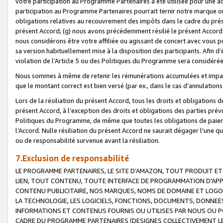
votre participation au Programme Partenaires a été utilisée pour une ac
participation au Programme Partenaires pourrait ternir notre marque ou
obligations relatives au recouvrement des impôts dans le cadre du prése
présent Accord; (g) nous avons précédemment résilié le présent Accord
nous considérons être votre affiliée ou agissant de concert avec vous 
sa version habituellement mise à la disposition des participants. Afin d’é
violation de l’Article 5 ou des Politiques du Programme sera considéré
Nous sommes à même de retenir les rémunérations accumulées et impayée
que le montant correct est bien versé (par ex., dans le cas d’annulations
Lors de la résiliation du présent Accord, tous les droits et obligations 
présent Accord, à l’exception des droits et obligations des parties prévus
Politiques du Programme, de même que toutes les obligations de paiement
l’Accord. Nulle résiliation du présent Accord ne saurait dégager l'une 
ou de responsabilité survenue avant la résiliation.
7.Exclusion de responsabilité
LE PROGRAMME PARTENAIRES, LE SITE D’AMAZON, TOUT PRODUIT ET 
LIEN, TOUT CONTENU, TOUTE INTERFACE DE PROGRAMMATION D'APP
CONTENU PUBLICITAIRE, NOS MARQUES, NOMS DE DOMAINE ET LOGOS
LA TECHNOLOGIE, LES LOGICIELS, FONCTIONS, DOCUMENTS, DONNEES
INFORMATIONS ET CONTENUS FOURNIS OU UTILISES PAR NOUS OU P
CADRE DU PROGRAMME PARTENAIRES (DESIGNES COLLECTIVEMENT LE