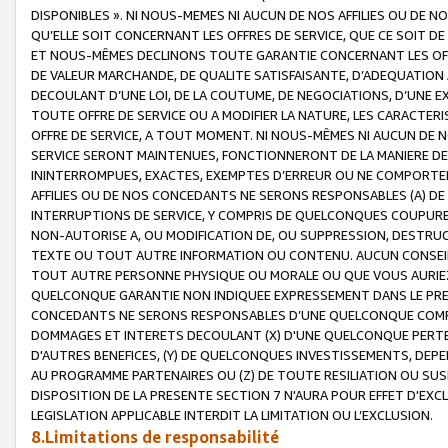
DISPONIBLES ». NI NOUS-MEMES NI AUCUN DE NOS AFFILIES OU D
QU’ELLE SOIT CONCERNANT LES OFFRES DE SERVICE, QUE CE SOIT DE
ET NOUS-MÊMES DECLINONS TOUTE GARANTIE CONCERNANT LES OFFRE
DE VALEUR MARCHANDE, DE QUALITE SATISFAISANTE, D’ADEQUATION
DECOULANT D’UNE LOI, DE LA COUTUME, DE NEGOCIATIONS, D’UNE
TOUTE OFFRE DE SERVICE OU A MODIFIER LA NATURE, LES CARACTERI
OFFRE DE SERVICE, A TOUT MOMENT. NI NOUS-MÊMES NI AUCUN DE 
SERVICE SERONT MAINTENUES, FONCTIONNERONT DE LA MANIERE DECR
ININTERROMPUES, EXACTES, EXEMPTES D’ERREUR OU NE COMPORT
AFFILIES OU DE NOS CONCEDANTS NE SERONS RESPONSABLES (A) DE
INTERRUPTIONS DE SERVICE, Y COMPRIS DE QUELCONQUES COUPURE
NON-AUTORISE A, OU MODIFICATION DE, OU SUPPRESSION, DESTRUC
TEXTE OU TOUT AUTRE INFORMATION OU CONTENU. AUCUN CONSEIL 
TOUT AUTRE PERSONNE PHYSIQUE OU MORALE OU QUE VOUS AURIEZ 
QUELCONQUE GARANTIE NON INDIQUEE EXPRESSEMENT DANS LE PRES
CONCEDANTS NE SERONS RESPONSABLES D’UNE QUELCONQUE COM
DOMMAGES ET INTERETS DECOULANT (X) D'UNE QUELCONQUE PERTE D
D'AUTRES BENEFICES, (Y) DE QUELCONQUES INVESTISSEMENTS, DEP
AU PROGRAMME PARTENAIRES OU (Z) DE TOUTE RESILIATION OU SU
DISPOSITION DE LA PRESENTE SECTION 7 N'AURA POUR EFFET D'EXC
LEGISLATION APPLICABLE INTERDIT LA LIMITATION OU L’EXCLUSION.
8.Limitations de responsabilité