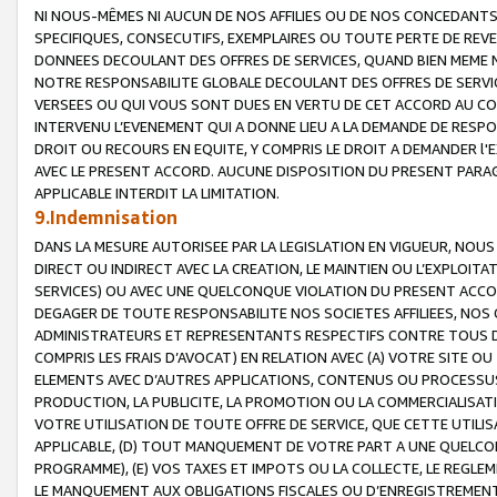
NI NOUS-MÊMES NI AUCUN DE NOS AFFILIES OU DE NOS CONCEDANT
SPECIFIQUES, CONSECUTIFS, EXEMPLAIRES OU TOUTE PERTE DE REVE
DONNEES DECOULANT DES OFFRES DE SERVICES, QUAND BIEN MEME N
NOTRE RESPONSABILITE GLOBALE DECOULANT DES OFFRES DE SERVI
VERSEES OU QUI VOUS SONT DUES EN VERTU DE CET ACCORD AU CO
INTERVENU L’EVENEMENT QUI A DONNE LIEU A LA DEMANDE DE RESP
DROIT OU RECOURS EN EQUITE, Y COMPRIS LE DROIT A DEMANDER l'
AVEC LE PRESENT ACCORD. AUCUNE DISPOSITION DU PRESENT PARAG
APPLICABLE INTERDIT LA LIMITATION.
9.Indemnisation
DANS LA MESURE AUTORISEE PAR LA LEGISLATION EN VIGUEUR, NO
DIRECT OU INDIRECT AVEC LA CREATION, LE MAINTIEN OU L’EXPLOIT
SERVICES) OU AVEC UNE QUELCONQUE VIOLATION DU PRESENT ACCO
DEGAGER DE TOUTE RESPONSABILITE NOS SOCIETES AFFILIEES, NOS 
ADMINISTRATEURS ET REPRESENTANTS RESPECTIFS CONTRE TOUS D
COMPRIS LES FRAIS D’AVOCAT) EN RELATION AVEC (A) VOTRE SITE O
ELEMENTS AVEC D’AUTRES APPLICATIONS, CONTENUS OU PROCESSUS, (
PRODUCTION, LA PUBLICITE, LA PROMOTION OU LA COMMERCIALISAT
VOTRE UTILISATION DE TOUTE OFFRE DE SERVICE, QUE CETTE UTILI
APPLICABLE, (D) TOUT MANQUEMENT DE VOTRE PART A UNE QUELCO
PROGRAMME), (E) VOS TAXES ET IMPOTS OU LA COLLECTE, LE REGLE
LE MANQUEMENT AUX OBLIGATIONS FISCALES OU D’ENREGISTREMENT 