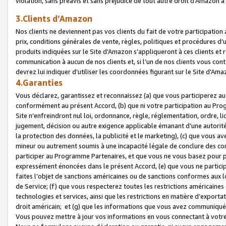
violation, sans préavis et sans préjudice de tout autre droit d’Amazo
3.Clients d’Amazon
Nos clients ne deviennent pas vos clients du fait de votre participati
prix, conditions générales de vente, règles, politiques et procédures d’u
produits indiquées sur le Site d’Amazon s’appliqueront à ces clients et
communication à aucun de nos clients et, si l’un de nos clients vous co
devrez lui indiquer d’utiliser les coordonnées figurant sur le Site d’Ama
4.Garanties
Vous déclarez, garantissez et reconnaissez (a) que vous participerez a
conformément au présent Accord, (b) que ni votre participation au Prog
Site n’enfreindront nul loi, ordonnance, règle, réglementation, ordre, li
jugement, décision ou autre exigence applicable émanant d’une autori
la protection des données, la publicité et le marketing), (c) que vous 
mineur ou autrement soumis à une incapacité légale de conclure des con
participer au Programme Partenaires, et que vous ne vous basez pour pr
expressément énoncées dans le présent Accord, (e) que vous ne particip
faites l’objet de sanctions américaines ou de sanctions conformes aux 
de Service; (f) que vous respecterez toutes les restrictions américaines
technologies et services, ainsi que les restrictions en matière d’exporta
droit américain; et (g) que les informations que vous avez communiqué
Vous pouvez mettre à jour vos informations en vous connectant à votre