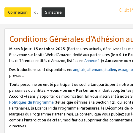
Connexion
S’inscrire
ou
Conditions Générales d’Adhésion 
Mises à jour
:
15 octobre 2025
(Partenaires actuels, découvrez les m
Bienvenue sur le site Web d’Amazon dédié aux partenaires (le «
Site P
les différentes entités d’Amazon, listées en
Annexe 1
(«
Amazon
» ou «
Des traductions sont disponibles en:
anglais
,
allemand
,
italien
,
espagno
prévaut.
Toute personne ou entité participant ou souhaitant participer à notre 
personnes ou entités, «
vous
» ou un «
Partenaire
») doit accepter le
Accord
») sans y apporter de modification. En vous inscrivant à notre Si
Politiques du Programme
(telles que définies à la Section 12), qui so
Partenaires, la Licence PI du Programme Partenaires, le Décompte de 
Marques du Programme Partenaires). Le contenu que vous publiez sur l
compris l'interdiction de créer, modifier ou supprimer des commentaires
directives.