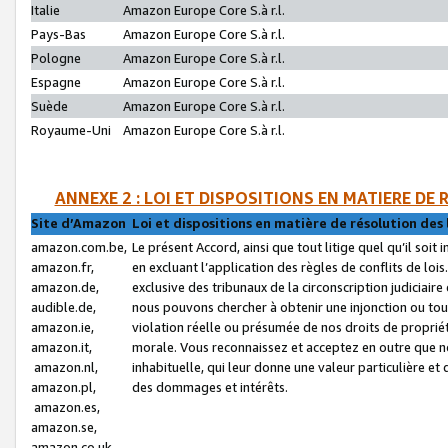
Italie
Amazon Europe Core S.à r.l.
Pays-Bas
Amazon Europe Core S.à r.l.
Pologne
Amazon Europe Core S.à r.l.
Espagne
Amazon Europe Core S.à r.l.
Suède
Amazon Europe Core S.à r.l.
Royaume-Uni
Amazon Europe Core S.à r.l.
ANNEXE 2 : LOI ET DISPOSITIONS EN MATIERE DE
Site d’Amazon
Loi et dispositions en matière de résolution des 
amazon.com.be,
Le présent Accord, ainsi que tout litige quel qu’il soi
amazon.fr,
en excluant l’application des règles de conflits de l
amazon.de,
exclusive des tribunaux de la circonscription judiciai
audible.de,
nous pouvons chercher à obtenir une injonction ou tou
amazon.ie,
violation réelle ou présumée de nos droits de proprié
amazon.it,
morale. Vous reconnaissez et acceptez en outre que n
amazon.nl,
inhabituelle, qui leur donne une valeur particulière 
amazon.pl,
des dommages et intérêts.
amazon.es,
amazon.se,
amazon.co.uk,