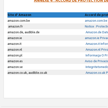
ANNEXE 4 : ACCORD DE PROTECTION 
Site d’ Amazon
Accord de pro
amazon.com.be
amazon.com.be 
amazon.fr
Notice : Protect
amazon.de, audible.de
Amazon.de Date
amazon.ie
amazon.ie Priva
amazon.it
Amazon.it Infor
amazon.nl
Amazon.nl Priva
amazon.pl
Informacja O P
amazon.es
Aviso de Privac
amazon.se
Integritetsmed
amazon.co.uk, audible.co.uk
Amazon.co.uk Pr