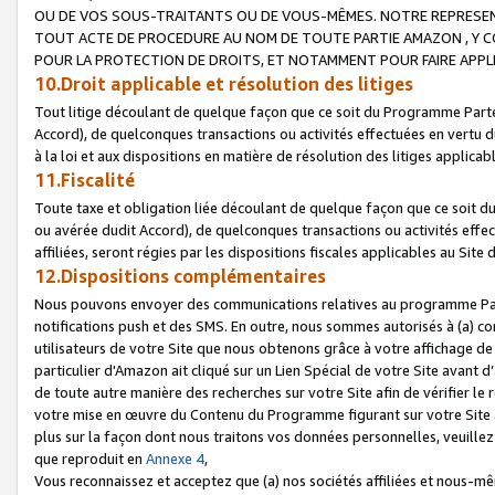
OU DE VOS SOUS-TRAITANTS OU DE VOUS-MÊMES. NOTRE REPRES
TOUT ACTE DE PROCEDURE AU NOM DE TOUTE PARTIE AMAZON , Y CO
POUR LA PROTECTION DE DROITS, ET NOTAMMENT POUR FAIRE APPL
10.Droit applicable et résolution des litiges
Tout litige découlant de quelque façon que ce soit du Programme Parte
Accord), de quelconques transactions ou activités effectuées en vertu d
à la loi et aux dispositions en matière de résolution des litiges applic
11.Fiscalité
Toute taxe et obligation liée découlant de quelque façon que ce soit 
ou avérée dudit Accord), de quelconques transactions ou activités effe
affiliées, seront régies par les dispositions fiscales applicables au Si
12.Dispositions complémentaires
Nous pouvons envoyer des communications relatives au programme Parten
notifications push et des SMS. En outre, nous sommes autorisés à (a) cont
utilisateurs de votre Site que nous obtenons grâce à votre affichage de
particulier d'Amazon ait cliqué sur un Lien Spécial de votre Site avant d
de toute autre manière des recherches sur votre Site afin de vérifier le re
votre mise en œuvre du Contenu du Programme figurant sur votre Site à
plus sur la façon dont nous traitons vos données personnelles, veuille
que reproduit en
Annexe 4
,
Vous reconnaissez et acceptez que (a) nos sociétés affiliées et nous-m