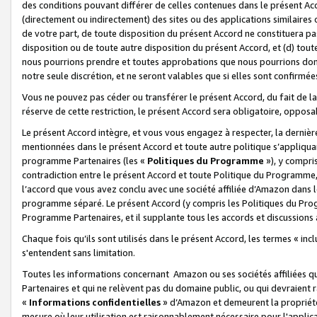
des conditions pouvant différer de celles contenues dans le présent Ac
(directement ou indirectement) des sites ou des applications similaires o
de votre part, de toute disposition du présent Accord ne constituera pa
disposition ou de toute autre disposition du présent Accord, et (d) tou
nous pourrions prendre et toutes approbations que nous pourrions donn
notre seule discrétion, et ne seront valables que si elles sont confirmée
Vous ne pouvez pas céder ou transférer le présent Accord, du fait de la 
réserve de cette restriction, le présent Accord sera obligatoire, opposab
Le présent Accord intègre, et vous vous engagez à respecter, la dernière 
mentionnées dans le présent Accord et toute autre politique s’appliqua
programme Partenaires (les «
Politiques du Programme
»), y compri
contradiction entre le présent Accord et toute Politique du Programme, 
l’accord que vous avez conclu avec une société affiliée d’Amazon dans 
programme séparé. Le présent Accord (y compris les Politiques du Progr
Programme Partenaires, et il supplante tous les accords et discussions 
Chaque fois qu’ils sont utilisés dans le présent Accord, les termes « in
s'entendent sans limitation.
Toutes les informations concernant Amazon ou ses sociétés affiliées 
Partenaires et qui ne relèvent pas du domaine public, ou qui devraient
«
Informations confidentielles
» d’Amazon et demeurent la propriété 
mesure où leur utilisation est raisonnablement nécessaire pour l'appli