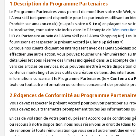
1.Description du Programme Partenaires
Le Programme Partenaires vous permet de monétiser votre site Web, vos 
l'Alexa skill (uniquement disponible pour les partenaires utilisant un 
Produits sur amazon.co.uk) (ci-après votre «
Site
») en plaçant sur votr
la localisation, tout autre site inclus dans le Décompte de
Rémunération
l'ID de Partenaire au sein de l'Alexa skill (via l'Alexa Shopping Kit). Le
fournissons et respecter le présent Accord («
Liens Spéciaux
»).
Lorsque nos clients cliquent ou interagissent avec des Liens Spéciaux p
effectuer une autre action, vous pouvez toucher une rémunération au ti
détaillées (et sous réserve des limites indiquées) dans le Décompte de
vers ces articles ou services, nous pouvons mettre à votre disposition d
contenus marketing et autres outils de création de liens, des interfaces
informations concernant le Programme Partenaires (le «
Contenu du 
texte ou tout autre information ou contenu concernant des produits prop
2.Exigences de Conformité au Programme Partenair
Vous devez respecter le présent Accord pour pouvoir participer au Pr
Vous devez nous transmettre promptement toutes les informations que
En cas de violation de votre part du présent Accord ou de conditions g
ou recours à notre disposition, nous nous réservons le droit de (dans 
de renoncer à) toute rémunération qui vous serait autrement due en ver