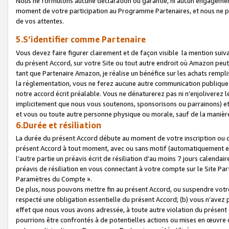
Nous ne formulons aucune déclaration ou garantie, ni aucun engagemen
moment de votre participation au Programme Partenaires, et nous ne p
de vos attentes.
5.S’identifier comme Partenaire
Vous devez faire figurer clairement et de façon visible la mention sui
du présent Accord, sur votre Site ou tout autre endroit où Amazon peut vo
tant que Partenaire Amazon, je réalise un bénéfice sur les achats remplis
la réglementation, vous ne ferez aucune autre communication publique
notre accord écrit préalable. Vous ne dénaturerez pas ni n’enjoliverez 
implicitement que nous vous soutenons, sponsorisons ou parrainons) et v
et vous ou toute autre personne physique ou morale, sauf de la manièr
6.Durée et résiliation
La durée du présent Accord débute au moment de votre inscription ou de
présent Accord à tout moment, avec ou sans motif (automatiquement et sa
l’autre partie un préavis écrit de résiliation d’au moins 7 jours calenda
préavis de résiliation en vous connectant à votre compte sur le Site Par
Paramètres du Compte ».
De plus, nous pouvons mettre fin au présent Accord, ou suspendre votre 
respecté une obligation essentielle du présent Accord; (b) vous n’avez p
effet que nous vous avons adressée, à toute autre violation du présen
pourrions être confrontés à de potentielles actions ou mises en œuvre 