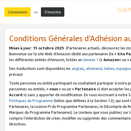
Connexion
S’inscrire
ou
Conditions Générales d’Adhésion 
Mises à jour
:
15 octobre 2025
(Partenaires actuels, découvrez les m
Bienvenue sur le site Web d’Amazon dédié aux partenaires (le «
Site P
les différentes entités d’Amazon, listées en
Annexe 1
(«
Amazon
» ou «
Des traductions sont disponibles en:
anglais
,
allemand
,
italien
,
espagno
prévaut.
Toute personne ou entité participant ou souhaitant participer à notre 
personnes ou entités, «
vous
» ou un «
Partenaire
») doit accepter le
Accord
») sans y apporter de modification. En vous inscrivant à notre Si
Politiques du Programme
(telles que définies à la Section 12), qui so
Partenaires, la Licence PI du Programme Partenaires, le Décompte de 
Marques du Programme Partenaires). Le contenu que vous publiez sur l
compris l'interdiction de créer, modifier ou supprimer des commentaires
directives.