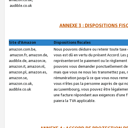
audible.co.uk
ANNEXE 3 : DISPOSITIONS FI
Site d’Amazon
Dispositions fiscales
amazon.com.be,
Nous pouvons déduire ou retenir toute taxe 
amazon.fr, amazon.de,
vous est dû en vertu du présent Accord. Les 
audible.de, amazon.ie,
représenteront le paiement ou le règlement 
amazon.it, amazon.nl,
pouvons vous demander ponctuellement des r
amazon.pl, amazon.es,
mais que vous ne nous les transmettez pas, n
amazon.se,
rémunération jusqu’à ce que vous nous reme
amazon.co.uk,
vous n’êtes pas la personne auprès de qui no
audible.co.uk
au Luxembourg, vous pouvez être légalement 
une facture répondant aux exigences d’une 
paiera la TVA applicable.