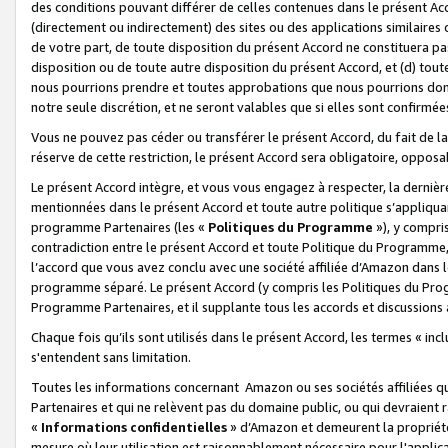
des conditions pouvant différer de celles contenues dans le présent Ac
(directement ou indirectement) des sites ou des applications similaires o
de votre part, de toute disposition du présent Accord ne constituera pa
disposition ou de toute autre disposition du présent Accord, et (d) tou
nous pourrions prendre et toutes approbations que nous pourrions donn
notre seule discrétion, et ne seront valables que si elles sont confirmée
Vous ne pouvez pas céder ou transférer le présent Accord, du fait de la 
réserve de cette restriction, le présent Accord sera obligatoire, opposab
Le présent Accord intègre, et vous vous engagez à respecter, la dernière 
mentionnées dans le présent Accord et toute autre politique s’appliqua
programme Partenaires (les «
Politiques du Programme
»), y compri
contradiction entre le présent Accord et toute Politique du Programme, 
l’accord que vous avez conclu avec une société affiliée d’Amazon dans 
programme séparé. Le présent Accord (y compris les Politiques du Progr
Programme Partenaires, et il supplante tous les accords et discussions 
Chaque fois qu’ils sont utilisés dans le présent Accord, les termes « in
s'entendent sans limitation.
Toutes les informations concernant Amazon ou ses sociétés affiliées 
Partenaires et qui ne relèvent pas du domaine public, ou qui devraient
«
Informations confidentielles
» d’Amazon et demeurent la propriété 
mesure où leur utilisation est raisonnablement nécessaire pour l'appli