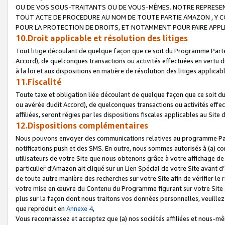
OU DE VOS SOUS-TRAITANTS OU DE VOUS-MÊMES. NOTRE REPRES
TOUT ACTE DE PROCEDURE AU NOM DE TOUTE PARTIE AMAZON , Y CO
POUR LA PROTECTION DE DROITS, ET NOTAMMENT POUR FAIRE APPL
10.Droit applicable et résolution des litiges
Tout litige découlant de quelque façon que ce soit du Programme Parte
Accord), de quelconques transactions ou activités effectuées en vertu d
à la loi et aux dispositions en matière de résolution des litiges applic
11.Fiscalité
Toute taxe et obligation liée découlant de quelque façon que ce soit 
ou avérée dudit Accord), de quelconques transactions ou activités effe
affiliées, seront régies par les dispositions fiscales applicables au Si
12.Dispositions complémentaires
Nous pouvons envoyer des communications relatives au programme Parten
notifications push et des SMS. En outre, nous sommes autorisés à (a) cont
utilisateurs de votre Site que nous obtenons grâce à votre affichage de
particulier d'Amazon ait cliqué sur un Lien Spécial de votre Site avant d
de toute autre manière des recherches sur votre Site afin de vérifier le re
votre mise en œuvre du Contenu du Programme figurant sur votre Site à
plus sur la façon dont nous traitons vos données personnelles, veuille
que reproduit en
Annexe 4
,
Vous reconnaissez et acceptez que (a) nos sociétés affiliées et nous-m