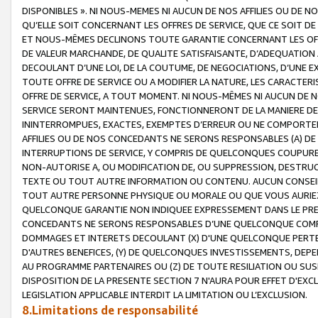
DISPONIBLES ». NI NOUS-MEMES NI AUCUN DE NOS AFFILIES OU D
QU’ELLE SOIT CONCERNANT LES OFFRES DE SERVICE, QUE CE SOIT DE
ET NOUS-MÊMES DECLINONS TOUTE GARANTIE CONCERNANT LES OFFRE
DE VALEUR MARCHANDE, DE QUALITE SATISFAISANTE, D’ADEQUATION
DECOULANT D’UNE LOI, DE LA COUTUME, DE NEGOCIATIONS, D’UNE
TOUTE OFFRE DE SERVICE OU A MODIFIER LA NATURE, LES CARACTERI
OFFRE DE SERVICE, A TOUT MOMENT. NI NOUS-MÊMES NI AUCUN DE 
SERVICE SERONT MAINTENUES, FONCTIONNERONT DE LA MANIERE DECR
ININTERROMPUES, EXACTES, EXEMPTES D’ERREUR OU NE COMPORT
AFFILIES OU DE NOS CONCEDANTS NE SERONS RESPONSABLES (A) DE
INTERRUPTIONS DE SERVICE, Y COMPRIS DE QUELCONQUES COUPURE
NON-AUTORISE A, OU MODIFICATION DE, OU SUPPRESSION, DESTRUC
TEXTE OU TOUT AUTRE INFORMATION OU CONTENU. AUCUN CONSEIL 
TOUT AUTRE PERSONNE PHYSIQUE OU MORALE OU QUE VOUS AURIEZ 
QUELCONQUE GARANTIE NON INDIQUEE EXPRESSEMENT DANS LE PRES
CONCEDANTS NE SERONS RESPONSABLES D’UNE QUELCONQUE COM
DOMMAGES ET INTERETS DECOULANT (X) D'UNE QUELCONQUE PERTE D
D'AUTRES BENEFICES, (Y) DE QUELCONQUES INVESTISSEMENTS, DEP
AU PROGRAMME PARTENAIRES OU (Z) DE TOUTE RESILIATION OU SU
DISPOSITION DE LA PRESENTE SECTION 7 N'AURA POUR EFFET D'EXC
LEGISLATION APPLICABLE INTERDIT LA LIMITATION OU L’EXCLUSION.
8.Limitations de responsabilité