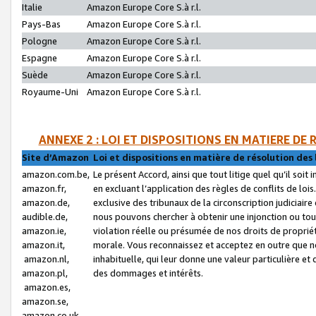
Italie
Amazon Europe Core S.à r.l.
Pays-Bas
Amazon Europe Core S.à r.l.
Pologne
Amazon Europe Core S.à r.l.
Espagne
Amazon Europe Core S.à r.l.
Suède
Amazon Europe Core S.à r.l.
Royaume-Uni
Amazon Europe Core S.à r.l.
ANNEXE 2 : LOI ET DISPOSITIONS EN MATIERE DE
Site d’Amazon
Loi et dispositions en matière de résolution des 
amazon.com.be,
Le présent Accord, ainsi que tout litige quel qu’il soi
amazon.fr,
en excluant l’application des règles de conflits de l
amazon.de,
exclusive des tribunaux de la circonscription judiciai
audible.de,
nous pouvons chercher à obtenir une injonction ou tou
amazon.ie,
violation réelle ou présumée de nos droits de proprié
amazon.it,
morale. Vous reconnaissez et acceptez en outre que n
amazon.nl,
inhabituelle, qui leur donne une valeur particulière 
amazon.pl,
des dommages et intérêts.
amazon.es,
amazon.se,
amazon.co.uk,