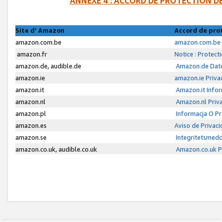
ANNEXE 4 : ACCORD DE PROTECTION 
Site d’ Amazon
Accord de pro
amazon.com.be
amazon.com.be 
amazon.fr
Notice : Protect
amazon.de, audible.de
Amazon.de Date
amazon.ie
amazon.ie Priva
amazon.it
Amazon.it Infor
amazon.nl
Amazon.nl Priva
amazon.pl
Informacja O P
amazon.es
Aviso de Privac
amazon.se
Integritetsmed
amazon.co.uk, audible.co.uk
Amazon.co.uk Pr