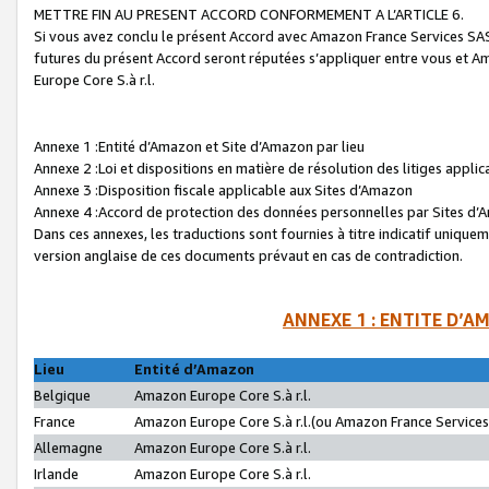
METTRE FIN AU PRESENT ACCORD CONFORMEMENT A L’ARTICLE 6.
Si vous avez conclu le présent Accord avec Amazon France Services SAS 
futures du présent Accord seront réputées s’appliquer entre vous et 
Europe Core S.à r.l.
Annexe 1 :Entité d’Amazon et Site d’Amazon par lieu
Annexe 2 :Loi et dispositions en matière de résolution des litiges appli
Annexe 3 :Disposition fiscale applicable aux Sites d’Amazon
Annexe 4 :Accord de protection des données personnelles par Sites d
Dans ces annexes, les traductions sont fournies à titre indicatif uniquem
version anglaise de ces documents prévaut en cas de contradiction.
ANNEXE 1 : ENTITE D’A
Lieu
Entité d’Amazon
Belgique
Amazon Europe Core S.à r.l.
France
Amazon Europe Core S.à r.l.(ou Amazon France Services 
Allemagne
Amazon Europe Core S.à r.l.
Irlande
Amazon Europe Core S.à r.l.