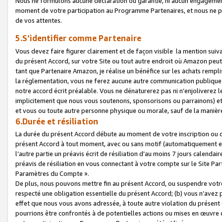
Nous ne formulons aucune déclaration ou garantie, ni aucun engagemen
moment de votre participation au Programme Partenaires, et nous ne p
de vos attentes.
5.S’identifier comme Partenaire
Vous devez faire figurer clairement et de façon visible la mention sui
du présent Accord, sur votre Site ou tout autre endroit où Amazon peut vo
tant que Partenaire Amazon, je réalise un bénéfice sur les achats remplis
la réglementation, vous ne ferez aucune autre communication publique
notre accord écrit préalable. Vous ne dénaturerez pas ni n’enjoliverez 
implicitement que nous vous soutenons, sponsorisons ou parrainons) et v
et vous ou toute autre personne physique ou morale, sauf de la manièr
6.Durée et résiliation
La durée du présent Accord débute au moment de votre inscription ou de
présent Accord à tout moment, avec ou sans motif (automatiquement et sa
l’autre partie un préavis écrit de résiliation d’au moins 7 jours calenda
préavis de résiliation en vous connectant à votre compte sur le Site Par
Paramètres du Compte ».
De plus, nous pouvons mettre fin au présent Accord, ou suspendre votre 
respecté une obligation essentielle du présent Accord; (b) vous n’avez p
effet que nous vous avons adressée, à toute autre violation du présen
pourrions être confrontés à de potentielles actions ou mises en œuvre 