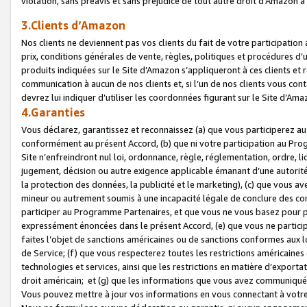
violation, sans préavis et sans préjudice de tout autre droit d’Amazo
3.Clients d’Amazon
Nos clients ne deviennent pas vos clients du fait de votre participati
prix, conditions générales de vente, règles, politiques et procédures d’u
produits indiquées sur le Site d’Amazon s’appliqueront à ces clients et
communication à aucun de nos clients et, si l’un de nos clients vous co
devrez lui indiquer d’utiliser les coordonnées figurant sur le Site d’Ama
4.Garanties
Vous déclarez, garantissez et reconnaissez (a) que vous participerez a
conformément au présent Accord, (b) que ni votre participation au Prog
Site n’enfreindront nul loi, ordonnance, règle, réglementation, ordre, li
jugement, décision ou autre exigence applicable émanant d’une autori
la protection des données, la publicité et le marketing), (c) que vous 
mineur ou autrement soumis à une incapacité légale de conclure des con
participer au Programme Partenaires, et que vous ne vous basez pour pr
expressément énoncées dans le présent Accord, (e) que vous ne particip
faites l’objet de sanctions américaines ou de sanctions conformes aux 
de Service; (f) que vous respecterez toutes les restrictions américaines
technologies et services, ainsi que les restrictions en matière d’exporta
droit américain; et (g) que les informations que vous avez communiqué
Vous pouvez mettre à jour vos informations en vous connectant à votre