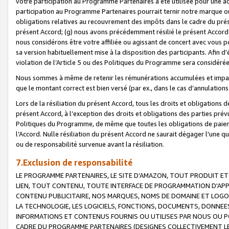
votre participation au Programme Partenaires a été utilisée pour une ac
participation au Programme Partenaires pourrait ternir notre marque ou
obligations relatives au recouvrement des impôts dans le cadre du prése
présent Accord; (g) nous avons précédemment résilié le présent Accord
nous considérons être votre affiliée ou agissant de concert avec vous 
sa version habituellement mise à la disposition des participants. Afin d’é
violation de l’Article 5 ou des Politiques du Programme sera considéré
Nous sommes à même de retenir les rémunérations accumulées et impayée
que le montant correct est bien versé (par ex., dans le cas d’annulations
Lors de la résiliation du présent Accord, tous les droits et obligations 
présent Accord, à l’exception des droits et obligations des parties prévus
Politiques du Programme, de même que toutes les obligations de paiement
l’Accord. Nulle résiliation du présent Accord ne saurait dégager l'une 
ou de responsabilité survenue avant la résiliation.
7.Exclusion de responsabilité
LE PROGRAMME PARTENAIRES, LE SITE D’AMAZON, TOUT PRODUIT ET 
LIEN, TOUT CONTENU, TOUTE INTERFACE DE PROGRAMMATION D'APP
CONTENU PUBLICITAIRE, NOS MARQUES, NOMS DE DOMAINE ET LOGOS
LA TECHNOLOGIE, LES LOGICIELS, FONCTIONS, DOCUMENTS, DONNEES
INFORMATIONS ET CONTENUS FOURNIS OU UTILISES PAR NOUS OU P
CADRE DU PROGRAMME PARTENAIRES (DESIGNES COLLECTIVEMENT LE