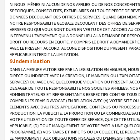
NI NOUS-MÊMES NI AUCUN DE NOS AFFILIES OU DE NOS CONCEDANT
SPECIFIQUES, CONSECUTIFS, EXEMPLAIRES OU TOUTE PERTE DE REVE
DONNEES DECOULANT DES OFFRES DE SERVICES, QUAND BIEN MEME N
NOTRE RESPONSABILITE GLOBALE DECOULANT DES OFFRES DE SERVI
VERSEES OU QUI VOUS SONT DUES EN VERTU DE CET ACCORD AU CO
INTERVENU L’EVENEMENT QUI A DONNE LIEU A LA DEMANDE DE RESP
DROIT OU RECOURS EN EQUITE, Y COMPRIS LE DROIT A DEMANDER l'
AVEC LE PRESENT ACCORD. AUCUNE DISPOSITION DU PRESENT PARAG
APPLICABLE INTERDIT LA LIMITATION.
9.Indemnisation
DANS LA MESURE AUTORISEE PAR LA LEGISLATION EN VIGUEUR, NO
DIRECT OU INDIRECT AVEC LA CREATION, LE MAINTIEN OU L’EXPLOIT
SERVICES) OU AVEC UNE QUELCONQUE VIOLATION DU PRESENT ACCO
DEGAGER DE TOUTE RESPONSABILITE NOS SOCIETES AFFILIEES, NOS 
ADMINISTRATEURS ET REPRESENTANTS RESPECTIFS CONTRE TOUS D
COMPRIS LES FRAIS D’AVOCAT) EN RELATION AVEC (A) VOTRE SITE O
ELEMENTS AVEC D’AUTRES APPLICATIONS, CONTENUS OU PROCESSUS, (
PRODUCTION, LA PUBLICITE, LA PROMOTION OU LA COMMERCIALISAT
VOTRE UTILISATION DE TOUTE OFFRE DE SERVICE, QUE CETTE UTILI
APPLICABLE, (D) TOUT MANQUEMENT DE VOTRE PART A UNE QUELCO
PROGRAMME), (E) VOS TAXES ET IMPOTS OU LA COLLECTE, LE REGLE
LE MANQUEMENT AUX OBLIGATIONS FISCALES OU D’ENREGISTREMENT 