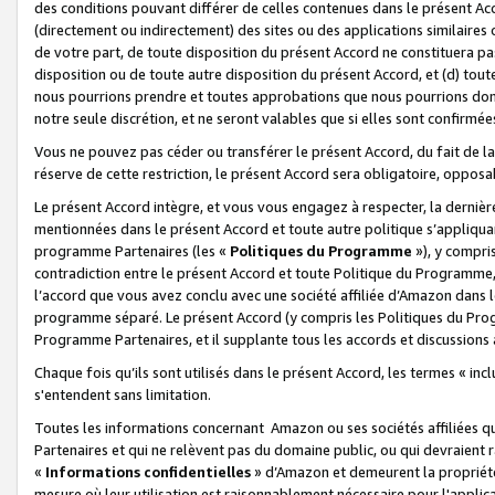
des conditions pouvant différer de celles contenues dans le présent Ac
(directement ou indirectement) des sites ou des applications similaires o
de votre part, de toute disposition du présent Accord ne constituera pa
disposition ou de toute autre disposition du présent Accord, et (d) tou
nous pourrions prendre et toutes approbations que nous pourrions donn
notre seule discrétion, et ne seront valables que si elles sont confirmée
Vous ne pouvez pas céder ou transférer le présent Accord, du fait de la 
réserve de cette restriction, le présent Accord sera obligatoire, opposab
Le présent Accord intègre, et vous vous engagez à respecter, la dernière 
mentionnées dans le présent Accord et toute autre politique s’appliqua
programme Partenaires (les «
Politiques du Programme
»), y compri
contradiction entre le présent Accord et toute Politique du Programme, 
l’accord que vous avez conclu avec une société affiliée d’Amazon dans 
programme séparé. Le présent Accord (y compris les Politiques du Progr
Programme Partenaires, et il supplante tous les accords et discussions 
Chaque fois qu’ils sont utilisés dans le présent Accord, les termes « in
s'entendent sans limitation.
Toutes les informations concernant Amazon ou ses sociétés affiliées 
Partenaires et qui ne relèvent pas du domaine public, ou qui devraient
«
Informations confidentielles
» d’Amazon et demeurent la propriété 
mesure où leur utilisation est raisonnablement nécessaire pour l'appli