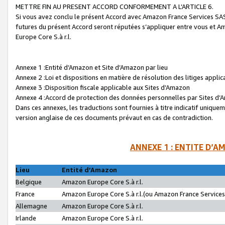
METTRE FIN AU PRESENT ACCORD CONFORMEMENT A L’ARTICLE 6.
Si vous avez conclu le présent Accord avec Amazon France Services SAS 
futures du présent Accord seront réputées s’appliquer entre vous et 
Europe Core S.à r.l.
Annexe 1 :Entité d’Amazon et Site d’Amazon par lieu
Annexe 2 :Loi et dispositions en matière de résolution des litiges appli
Annexe 3 :Disposition fiscale applicable aux Sites d’Amazon
Annexe 4 :Accord de protection des données personnelles par Sites d
Dans ces annexes, les traductions sont fournies à titre indicatif uniquem
version anglaise de ces documents prévaut en cas de contradiction.
ANNEXE 1 : ENTITE D’A
Lieu
Entité d’Amazon
Belgique
Amazon Europe Core S.à r.l.
France
Amazon Europe Core S.à r.l.(ou Amazon France Services 
Allemagne
Amazon Europe Core S.à r.l.
Irlande
Amazon Europe Core S.à r.l.