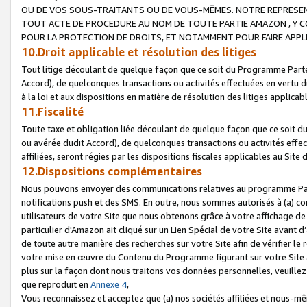
OU DE VOS SOUS-TRAITANTS OU DE VOUS-MÊMES. NOTRE REPRES
TOUT ACTE DE PROCEDURE AU NOM DE TOUTE PARTIE AMAZON , Y CO
POUR LA PROTECTION DE DROITS, ET NOTAMMENT POUR FAIRE APPL
10.Droit applicable et résolution des litiges
Tout litige découlant de quelque façon que ce soit du Programme Parte
Accord), de quelconques transactions ou activités effectuées en vertu d
à la loi et aux dispositions en matière de résolution des litiges applic
11.Fiscalité
Toute taxe et obligation liée découlant de quelque façon que ce soit 
ou avérée dudit Accord), de quelconques transactions ou activités effe
affiliées, seront régies par les dispositions fiscales applicables au Si
12.Dispositions complémentaires
Nous pouvons envoyer des communications relatives au programme Parten
notifications push et des SMS. En outre, nous sommes autorisés à (a) cont
utilisateurs de votre Site que nous obtenons grâce à votre affichage de
particulier d'Amazon ait cliqué sur un Lien Spécial de votre Site avant d
de toute autre manière des recherches sur votre Site afin de vérifier le re
votre mise en œuvre du Contenu du Programme figurant sur votre Site à
plus sur la façon dont nous traitons vos données personnelles, veuille
que reproduit en
Annexe 4
,
Vous reconnaissez et acceptez que (a) nos sociétés affiliées et nous-m