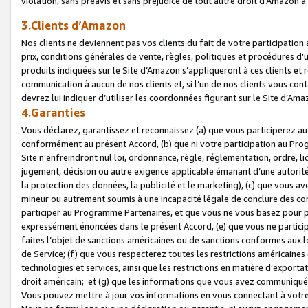
violation, sans préavis et sans préjudice de tout autre droit d’Amazo
3.Clients d’Amazon
Nos clients ne deviennent pas vos clients du fait de votre participati
prix, conditions générales de vente, règles, politiques et procédures d’u
produits indiquées sur le Site d’Amazon s’appliqueront à ces clients et
communication à aucun de nos clients et, si l’un de nos clients vous co
devrez lui indiquer d’utiliser les coordonnées figurant sur le Site d’Ama
4.Garanties
Vous déclarez, garantissez et reconnaissez (a) que vous participerez a
conformément au présent Accord, (b) que ni votre participation au Prog
Site n’enfreindront nul loi, ordonnance, règle, réglementation, ordre, li
jugement, décision ou autre exigence applicable émanant d’une autori
la protection des données, la publicité et le marketing), (c) que vous 
mineur ou autrement soumis à une incapacité légale de conclure des con
participer au Programme Partenaires, et que vous ne vous basez pour pr
expressément énoncées dans le présent Accord, (e) que vous ne particip
faites l’objet de sanctions américaines ou de sanctions conformes aux 
de Service; (f) que vous respecterez toutes les restrictions américaines
technologies et services, ainsi que les restrictions en matière d’exporta
droit américain; et (g) que les informations que vous avez communiqué
Vous pouvez mettre à jour vos informations en vous connectant à votre