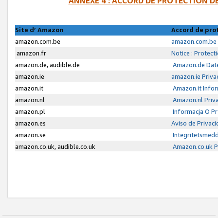
ANNEXE 4 : ACCORD DE PROTECTION 
Site d’ Amazon
Accord de pro
amazon.com.be
amazon.com.be 
amazon.fr
Notice : Protect
amazon.de, audible.de
Amazon.de Date
amazon.ie
amazon.ie Priva
amazon.it
Amazon.it Infor
amazon.nl
Amazon.nl Priva
amazon.pl
Informacja O P
amazon.es
Aviso de Privac
amazon.se
Integritetsmed
amazon.co.uk, audible.co.uk
Amazon.co.uk Pr