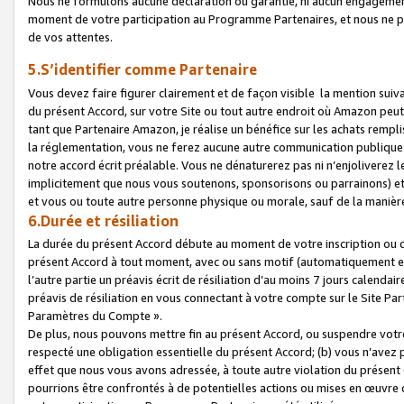
Nous ne formulons aucune déclaration ou garantie, ni aucun engagemen
moment de votre participation au Programme Partenaires, et nous ne p
de vos attentes.
5.S’identifier comme Partenaire
Vous devez faire figurer clairement et de façon visible la mention sui
du présent Accord, sur votre Site ou tout autre endroit où Amazon peut vo
tant que Partenaire Amazon, je réalise un bénéfice sur les achats remplis
la réglementation, vous ne ferez aucune autre communication publique
notre accord écrit préalable. Vous ne dénaturerez pas ni n’enjoliverez 
implicitement que nous vous soutenons, sponsorisons ou parrainons) et v
et vous ou toute autre personne physique ou morale, sauf de la manièr
6.Durée et résiliation
La durée du présent Accord débute au moment de votre inscription ou de
présent Accord à tout moment, avec ou sans motif (automatiquement et sa
l’autre partie un préavis écrit de résiliation d’au moins 7 jours calenda
préavis de résiliation en vous connectant à votre compte sur le Site Par
Paramètres du Compte ».
De plus, nous pouvons mettre fin au présent Accord, ou suspendre votre 
respecté une obligation essentielle du présent Accord; (b) vous n’avez p
effet que nous vous avons adressée, à toute autre violation du présen
pourrions être confrontés à de potentielles actions ou mises en œuvre 