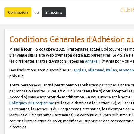
Connexion
S’inscrire
ou
Conditions Générales d’Adhésion 
Mises à jour
:
15 octobre 2025
(Partenaires actuels, découvrez les m
Bienvenue sur le site Web d’Amazon dédié aux partenaires (le «
Site P
les différentes entités d’Amazon, listées en
Annexe 1
(«
Amazon
» ou «
Des traductions sont disponibles en:
anglais
,
allemand
,
italien
,
espagno
prévaut.
Toute personne ou entité participant ou souhaitant participer à notre 
personnes ou entités, «
vous
» ou un «
Partenaire
») doit accepter le
Accord
») sans y apporter de modification. En vous inscrivant à notre Si
Politiques du Programme
(telles que définies à la Section 12), qui so
Partenaires, la Licence PI du Programme Partenaires, le Décompte de 
Marques du Programme Partenaires). Le contenu que vous publiez sur l
compris l'interdiction de créer, modifier ou supprimer des commentaires
directives.