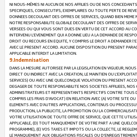
NI NOUS-MÊMES NI AUCUN DE NOS AFFILIES OU DE NOS CONCEDANT
SPECIFIQUES, CONSECUTIFS, EXEMPLAIRES OU TOUTE PERTE DE REVE
DONNEES DECOULANT DES OFFRES DE SERVICES, QUAND BIEN MEME N
NOTRE RESPONSABILITE GLOBALE DECOULANT DES OFFRES DE SERVI
VERSEES OU QUI VOUS SONT DUES EN VERTU DE CET ACCORD AU CO
INTERVENU L’EVENEMENT QUI A DONNE LIEU A LA DEMANDE DE RESP
DROIT OU RECOURS EN EQUITE, Y COMPRIS LE DROIT A DEMANDER l'
AVEC LE PRESENT ACCORD. AUCUNE DISPOSITION DU PRESENT PARAG
APPLICABLE INTERDIT LA LIMITATION.
9.Indemnisation
DANS LA MESURE AUTORISEE PAR LA LEGISLATION EN VIGUEUR, NO
DIRECT OU INDIRECT AVEC LA CREATION, LE MAINTIEN OU L’EXPLOIT
SERVICES) OU AVEC UNE QUELCONQUE VIOLATION DU PRESENT ACCO
DEGAGER DE TOUTE RESPONSABILITE NOS SOCIETES AFFILIEES, NOS 
ADMINISTRATEURS ET REPRESENTANTS RESPECTIFS CONTRE TOUS D
COMPRIS LES FRAIS D’AVOCAT) EN RELATION AVEC (A) VOTRE SITE O
ELEMENTS AVEC D’AUTRES APPLICATIONS, CONTENUS OU PROCESSUS, (
PRODUCTION, LA PUBLICITE, LA PROMOTION OU LA COMMERCIALISAT
VOTRE UTILISATION DE TOUTE OFFRE DE SERVICE, QUE CETTE UTILI
APPLICABLE, (D) TOUT MANQUEMENT DE VOTRE PART A UNE QUELCO
PROGRAMME), (E) VOS TAXES ET IMPOTS OU LA COLLECTE, LE REGLE
LE MANQUEMENT AUX OBLIGATIONS FISCALES OU D’ENREGISTREMENT 