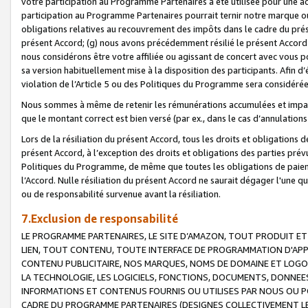
votre participation au Programme Partenaires a été utilisée pour une ac
participation au Programme Partenaires pourrait ternir notre marque ou
obligations relatives au recouvrement des impôts dans le cadre du prése
présent Accord; (g) nous avons précédemment résilié le présent Accord
nous considérons être votre affiliée ou agissant de concert avec vous 
sa version habituellement mise à la disposition des participants. Afin d’é
violation de l’Article 5 ou des Politiques du Programme sera considéré
Nous sommes à même de retenir les rémunérations accumulées et impayée
que le montant correct est bien versé (par ex., dans le cas d’annulations
Lors de la résiliation du présent Accord, tous les droits et obligations 
présent Accord, à l’exception des droits et obligations des parties prévus
Politiques du Programme, de même que toutes les obligations de paiement
l’Accord. Nulle résiliation du présent Accord ne saurait dégager l'une 
ou de responsabilité survenue avant la résiliation.
7.Exclusion de responsabilité
LE PROGRAMME PARTENAIRES, LE SITE D’AMAZON, TOUT PRODUIT ET 
LIEN, TOUT CONTENU, TOUTE INTERFACE DE PROGRAMMATION D'APP
CONTENU PUBLICITAIRE, NOS MARQUES, NOMS DE DOMAINE ET LOGOS
LA TECHNOLOGIE, LES LOGICIELS, FONCTIONS, DOCUMENTS, DONNEES
INFORMATIONS ET CONTENUS FOURNIS OU UTILISES PAR NOUS OU P
CADRE DU PROGRAMME PARTENAIRES (DESIGNES COLLECTIVEMENT LE