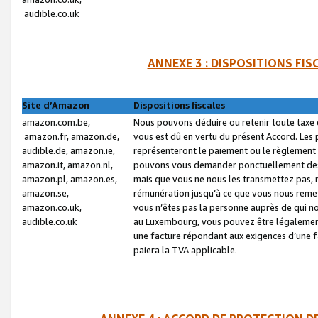
audible.co.uk
ANNEXE 3 : DISPOSITIONS FI
Site d’Amazon
Dispositions fiscales
amazon.com.be,
Nous pouvons déduire ou retenir toute taxe 
amazon.fr, amazon.de,
vous est dû en vertu du présent Accord. Les 
audible.de, amazon.ie,
représenteront le paiement ou le règlement 
amazon.it, amazon.nl,
pouvons vous demander ponctuellement des r
amazon.pl, amazon.es,
mais que vous ne nous les transmettez pas, n
amazon.se,
rémunération jusqu’à ce que vous nous reme
amazon.co.uk,
vous n’êtes pas la personne auprès de qui no
audible.co.uk
au Luxembourg, vous pouvez être légalement 
une facture répondant aux exigences d’une 
paiera la TVA applicable.