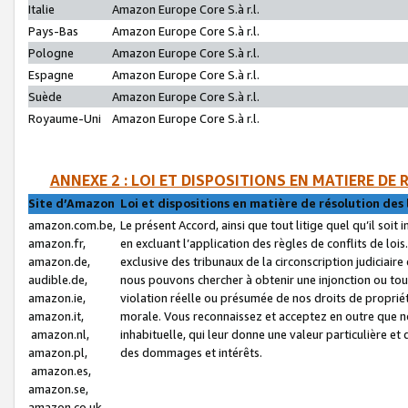
Italie
Amazon Europe Core S.à r.l.
Pays-Bas
Amazon Europe Core S.à r.l.
Pologne
Amazon Europe Core S.à r.l.
Espagne
Amazon Europe Core S.à r.l.
Suède
Amazon Europe Core S.à r.l.
Royaume-Uni
Amazon Europe Core S.à r.l.
ANNEXE 2 : LOI ET DISPOSITIONS EN MATIERE DE
Site d’Amazon
Loi et dispositions en matière de résolution des 
amazon.com.be,
Le présent Accord, ainsi que tout litige quel qu’il soi
amazon.fr,
en excluant l’application des règles de conflits de l
amazon.de,
exclusive des tribunaux de la circonscription judiciai
audible.de,
nous pouvons chercher à obtenir une injonction ou tou
amazon.ie,
violation réelle ou présumée de nos droits de proprié
amazon.it,
morale. Vous reconnaissez et acceptez en outre que n
amazon.nl,
inhabituelle, qui leur donne une valeur particulière 
amazon.pl,
des dommages et intérêts.
amazon.es,
amazon.se,
amazon.co.uk,