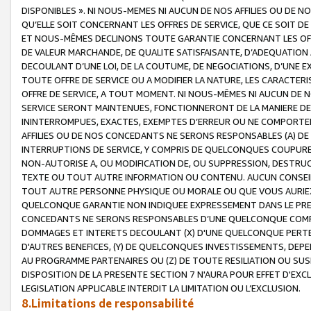
DISPONIBLES ». NI NOUS-MEMES NI AUCUN DE NOS AFFILIES OU D
QU’ELLE SOIT CONCERNANT LES OFFRES DE SERVICE, QUE CE SOIT DE
ET NOUS-MÊMES DECLINONS TOUTE GARANTIE CONCERNANT LES OFFRE
DE VALEUR MARCHANDE, DE QUALITE SATISFAISANTE, D’ADEQUATION
DECOULANT D’UNE LOI, DE LA COUTUME, DE NEGOCIATIONS, D’UNE
TOUTE OFFRE DE SERVICE OU A MODIFIER LA NATURE, LES CARACTERI
OFFRE DE SERVICE, A TOUT MOMENT. NI NOUS-MÊMES NI AUCUN DE 
SERVICE SERONT MAINTENUES, FONCTIONNERONT DE LA MANIERE DECR
ININTERROMPUES, EXACTES, EXEMPTES D’ERREUR OU NE COMPORT
AFFILIES OU DE NOS CONCEDANTS NE SERONS RESPONSABLES (A) DE
INTERRUPTIONS DE SERVICE, Y COMPRIS DE QUELCONQUES COUPURE
NON-AUTORISE A, OU MODIFICATION DE, OU SUPPRESSION, DESTRUC
TEXTE OU TOUT AUTRE INFORMATION OU CONTENU. AUCUN CONSEIL 
TOUT AUTRE PERSONNE PHYSIQUE OU MORALE OU QUE VOUS AURIEZ 
QUELCONQUE GARANTIE NON INDIQUEE EXPRESSEMENT DANS LE PRES
CONCEDANTS NE SERONS RESPONSABLES D’UNE QUELCONQUE COM
DOMMAGES ET INTERETS DECOULANT (X) D'UNE QUELCONQUE PERTE D
D'AUTRES BENEFICES, (Y) DE QUELCONQUES INVESTISSEMENTS, DEP
AU PROGRAMME PARTENAIRES OU (Z) DE TOUTE RESILIATION OU SU
DISPOSITION DE LA PRESENTE SECTION 7 N'AURA POUR EFFET D'EXC
LEGISLATION APPLICABLE INTERDIT LA LIMITATION OU L’EXCLUSION.
8.Limitations de responsabilité