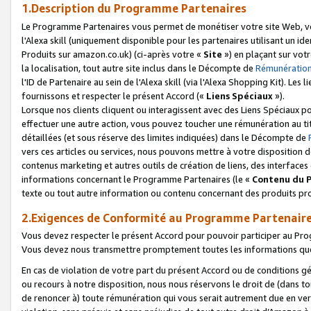
1.Description du Programme Partenaires
Le Programme Partenaires vous permet de monétiser votre site Web, vos 
l'Alexa skill (uniquement disponible pour les partenaires utilisant un 
Produits sur amazon.co.uk) (ci-après votre «
Site
») en plaçant sur votr
la localisation, tout autre site inclus dans le Décompte de
Rémunération
l'ID de Partenaire au sein de l'Alexa skill (via l'Alexa Shopping Kit). Le
fournissons et respecter le présent Accord («
Liens Spéciaux
»).
Lorsque nos clients cliquent ou interagissent avec des Liens Spéciaux p
effectuer une autre action, vous pouvez toucher une rémunération au ti
détaillées (et sous réserve des limites indiquées) dans le Décompte de
vers ces articles ou services, nous pouvons mettre à votre disposition d
contenus marketing et autres outils de création de liens, des interfaces
informations concernant le Programme Partenaires (le «
Contenu du 
texte ou tout autre information ou contenu concernant des produits prop
2.Exigences de Conformité au Programme Partenair
Vous devez respecter le présent Accord pour pouvoir participer au Pr
Vous devez nous transmettre promptement toutes les informations que
En cas de violation de votre part du présent Accord ou de conditions g
ou recours à notre disposition, nous nous réservons le droit de (dans 
de renoncer à) toute rémunération qui vous serait autrement due en ver