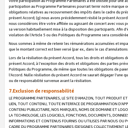
votre participation au Programme Partenaires a été utilisée pour une ac
participation au Programme Partenaires pourrait ternir notre marque ou
obligations relatives au recouvrement des impôts dans le cadre du prése
présent Accord; (g) nous avons précédemment résilié le présent Accord
nous considérons être votre affiliée ou agissant de concert avec vous 
sa version habituellement mise à la disposition des participants. Afin d’é
violation de l’Article 5 ou des Politiques du Programme sera considéré
Nous sommes à même de retenir les rémunérations accumulées et impayée
que le montant correct est bien versé (par ex., dans le cas d’annulations
Lors de la résiliation du présent Accord, tous les droits et obligations 
présent Accord, à l’exception des droits et obligations des parties prévus
Politiques du Programme, de même que toutes les obligations de paiement
l’Accord. Nulle résiliation du présent Accord ne saurait dégager l'une 
ou de responsabilité survenue avant la résiliation.
7.Exclusion de responsabilité
LE PROGRAMME PARTENAIRES, LE SITE D’AMAZON, TOUT PRODUIT ET 
LIEN, TOUT CONTENU, TOUTE INTERFACE DE PROGRAMMATION D'APP
CONTENU PUBLICITAIRE, NOS MARQUES, NOMS DE DOMAINE ET LOGOS
LA TECHNOLOGIE, LES LOGICIELS, FONCTIONS, DOCUMENTS, DONNEES
INFORMATIONS ET CONTENUS FOURNIS OU UTILISES PAR NOUS OU P
CADRE DU PROGRAMME PARTENAIRES (DESIGNES COLLECTIVEMENT LE