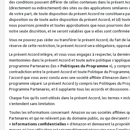
des conditions pouvant différer de celles contenues dans le présent Ac
(directement ou indirectement) des sites ou des applications similaires o
de votre part, de toute disposition du présent Accord ne constituera pa
disposition ou de toute autre disposition du présent Accord, et (d) tou
nous pourrions prendre et toutes approbations que nous pourrions donn
notre seule discrétion, et ne seront valables que si elles sont confirmée
Vous ne pouvez pas céder ou transférer le présent Accord, du fait de la 
réserve de cette restriction, le présent Accord sera obligatoire, opposab
Le présent Accord intègre, et vous vous engagez à respecter, la dernière 
mentionnées dans le présent Accord et toute autre politique s’appliqua
programme Partenaires (les «
Politiques du Programme
»), y compri
contradiction entre le présent Accord et toute Politique du Programme, 
l’accord que vous avez conclu avec une société affiliée d’Amazon dans 
programme séparé. Le présent Accord (y compris les Politiques du Progr
Programme Partenaires, et il supplante tous les accords et discussions 
Chaque fois qu’ils sont utilisés dans le présent Accord, les termes « in
s'entendent sans limitation.
Toutes les informations concernant Amazon ou ses sociétés affiliées 
Partenaires et qui ne relèvent pas du domaine public, ou qui devraient
«
Informations confidentielles
» d’Amazon et demeurent la propriété 
mesure où leur utilisation est raisonnablement nécessaire pour l'appli