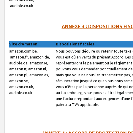
audible.co.uk
ANNEXE 3 : DISPOSITIONS FI
Site d’Amazon
Dispositions fiscales
amazon.com.be,
Nous pouvons déduire ou retenir toute taxe 
amazon.fr, amazon.de,
vous est dû en vertu du présent Accord. Les 
audible.de, amazon.ie,
représenteront le paiement ou le règlement 
amazon.it, amazon.nl,
pouvons vous demander ponctuellement des r
amazon.pl, amazon.es,
mais que vous ne nous les transmettez pas, n
amazon.se,
rémunération jusqu’à ce que vous nous reme
amazon.co.uk,
vous n’êtes pas la personne auprès de qui no
audible.co.uk
au Luxembourg, vous pouvez être légalement 
une facture répondant aux exigences d’une 
paiera la TVA applicable.