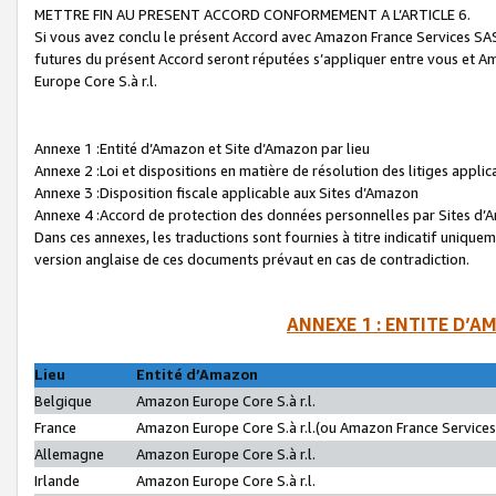
METTRE FIN AU PRESENT ACCORD CONFORMEMENT A L’ARTICLE 6.
Si vous avez conclu le présent Accord avec Amazon France Services SAS 
futures du présent Accord seront réputées s’appliquer entre vous et 
Europe Core S.à r.l.
Annexe 1 :Entité d’Amazon et Site d’Amazon par lieu
Annexe 2 :Loi et dispositions en matière de résolution des litiges appli
Annexe 3 :Disposition fiscale applicable aux Sites d’Amazon
Annexe 4 :Accord de protection des données personnelles par Sites d
Dans ces annexes, les traductions sont fournies à titre indicatif uniquem
version anglaise de ces documents prévaut en cas de contradiction.
ANNEXE 1 : ENTITE D’A
Lieu
Entité d’Amazon
Belgique
Amazon Europe Core S.à r.l.
France
Amazon Europe Core S.à r.l.(ou Amazon France Services 
Allemagne
Amazon Europe Core S.à r.l.
Irlande
Amazon Europe Core S.à r.l.