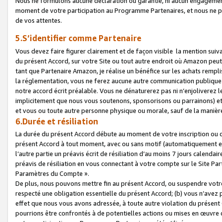
Nous ne formulons aucune déclaration ou garantie, ni aucun engagemen
moment de votre participation au Programme Partenaires, et nous ne p
de vos attentes.
5.S’identifier comme Partenaire
Vous devez faire figurer clairement et de façon visible la mention sui
du présent Accord, sur votre Site ou tout autre endroit où Amazon peut vo
tant que Partenaire Amazon, je réalise un bénéfice sur les achats remplis
la réglementation, vous ne ferez aucune autre communication publique
notre accord écrit préalable. Vous ne dénaturerez pas ni n’enjoliverez 
implicitement que nous vous soutenons, sponsorisons ou parrainons) et v
et vous ou toute autre personne physique ou morale, sauf de la manièr
6.Durée et résiliation
La durée du présent Accord débute au moment de votre inscription ou de
présent Accord à tout moment, avec ou sans motif (automatiquement et sa
l’autre partie un préavis écrit de résiliation d’au moins 7 jours calenda
préavis de résiliation en vous connectant à votre compte sur le Site Par
Paramètres du Compte ».
De plus, nous pouvons mettre fin au présent Accord, ou suspendre votre 
respecté une obligation essentielle du présent Accord; (b) vous n’avez p
effet que nous vous avons adressée, à toute autre violation du présen
pourrions être confrontés à de potentielles actions ou mises en œuvre 