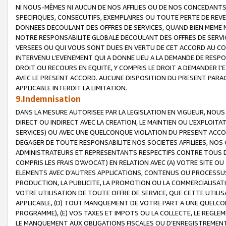
NI NOUS-MÊMES NI AUCUN DE NOS AFFILIES OU DE NOS CONCEDANT
SPECIFIQUES, CONSECUTIFS, EXEMPLAIRES OU TOUTE PERTE DE REVE
DONNEES DECOULANT DES OFFRES DE SERVICES, QUAND BIEN MEME N
NOTRE RESPONSABILITE GLOBALE DECOULANT DES OFFRES DE SERVI
VERSEES OU QUI VOUS SONT DUES EN VERTU DE CET ACCORD AU CO
INTERVENU L’EVENEMENT QUI A DONNE LIEU A LA DEMANDE DE RESP
DROIT OU RECOURS EN EQUITE, Y COMPRIS LE DROIT A DEMANDER l'
AVEC LE PRESENT ACCORD. AUCUNE DISPOSITION DU PRESENT PARAG
APPLICABLE INTERDIT LA LIMITATION.
9.Indemnisation
DANS LA MESURE AUTORISEE PAR LA LEGISLATION EN VIGUEUR, NO
DIRECT OU INDIRECT AVEC LA CREATION, LE MAINTIEN OU L’EXPLOIT
SERVICES) OU AVEC UNE QUELCONQUE VIOLATION DU PRESENT ACCO
DEGAGER DE TOUTE RESPONSABILITE NOS SOCIETES AFFILIEES, NOS 
ADMINISTRATEURS ET REPRESENTANTS RESPECTIFS CONTRE TOUS D
COMPRIS LES FRAIS D’AVOCAT) EN RELATION AVEC (A) VOTRE SITE O
ELEMENTS AVEC D’AUTRES APPLICATIONS, CONTENUS OU PROCESSUS, (
PRODUCTION, LA PUBLICITE, LA PROMOTION OU LA COMMERCIALISAT
VOTRE UTILISATION DE TOUTE OFFRE DE SERVICE, QUE CETTE UTILI
APPLICABLE, (D) TOUT MANQUEMENT DE VOTRE PART A UNE QUELCO
PROGRAMME), (E) VOS TAXES ET IMPOTS OU LA COLLECTE, LE REGLE
LE MANQUEMENT AUX OBLIGATIONS FISCALES OU D’ENREGISTREMENT 