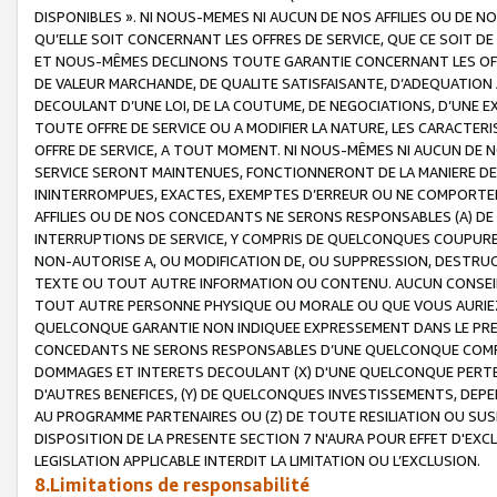
DISPONIBLES ». NI NOUS-MEMES NI AUCUN DE NOS AFFILIES OU D
QU’ELLE SOIT CONCERNANT LES OFFRES DE SERVICE, QUE CE SOIT DE
ET NOUS-MÊMES DECLINONS TOUTE GARANTIE CONCERNANT LES OFFRE
DE VALEUR MARCHANDE, DE QUALITE SATISFAISANTE, D’ADEQUATION
DECOULANT D’UNE LOI, DE LA COUTUME, DE NEGOCIATIONS, D’UNE
TOUTE OFFRE DE SERVICE OU A MODIFIER LA NATURE, LES CARACTERI
OFFRE DE SERVICE, A TOUT MOMENT. NI NOUS-MÊMES NI AUCUN DE 
SERVICE SERONT MAINTENUES, FONCTIONNERONT DE LA MANIERE DECR
ININTERROMPUES, EXACTES, EXEMPTES D’ERREUR OU NE COMPORT
AFFILIES OU DE NOS CONCEDANTS NE SERONS RESPONSABLES (A) DE
INTERRUPTIONS DE SERVICE, Y COMPRIS DE QUELCONQUES COUPURE
NON-AUTORISE A, OU MODIFICATION DE, OU SUPPRESSION, DESTRUC
TEXTE OU TOUT AUTRE INFORMATION OU CONTENU. AUCUN CONSEIL 
TOUT AUTRE PERSONNE PHYSIQUE OU MORALE OU QUE VOUS AURIEZ 
QUELCONQUE GARANTIE NON INDIQUEE EXPRESSEMENT DANS LE PRES
CONCEDANTS NE SERONS RESPONSABLES D’UNE QUELCONQUE COM
DOMMAGES ET INTERETS DECOULANT (X) D'UNE QUELCONQUE PERTE D
D'AUTRES BENEFICES, (Y) DE QUELCONQUES INVESTISSEMENTS, DEP
AU PROGRAMME PARTENAIRES OU (Z) DE TOUTE RESILIATION OU SU
DISPOSITION DE LA PRESENTE SECTION 7 N'AURA POUR EFFET D'EXC
LEGISLATION APPLICABLE INTERDIT LA LIMITATION OU L’EXCLUSION.
8.Limitations de responsabilité