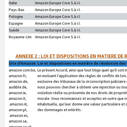
Italie
Amazon Europe Core S.à r.l.
Pays-Bas
Amazon Europe Core S.à r.l.
Pologne
Amazon Europe Core S.à r.l.
Espagne
Amazon Europe Core S.à r.l.
Suède
Amazon Europe Core S.à r.l.
Royaume-Uni
Amazon Europe Core S.à r.l.
ANNEXE 2 : LOI ET DISPOSITIONS EN MATIERE DE
Site d’Amazon
Loi et dispositions en matière de résolution des 
amazon.com.be,
Le présent Accord, ainsi que tout litige quel qu’il soi
amazon.fr,
en excluant l’application des règles de conflits de l
amazon.de,
exclusive des tribunaux de la circonscription judiciai
audible.de,
nous pouvons chercher à obtenir une injonction ou tou
amazon.ie,
violation réelle ou présumée de nos droits de proprié
amazon.it,
morale. Vous reconnaissez et acceptez en outre que n
amazon.nl,
inhabituelle, qui leur donne une valeur particulière 
amazon.pl,
des dommages et intérêts.
amazon.es,
amazon.se,
amazon.co.uk,