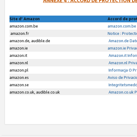
ANNEXE 4 : ACCORD DE PROTECTION 
Site d’ Amazon
Accord de pro
amazon.com.be
amazon.com.be 
amazon.fr
Notice : Protect
amazon.de, audible.de
Amazon.de Date
amazon.ie
amazon.ie Priva
amazon.it
Amazon.it Infor
amazon.nl
Amazon.nl Priva
amazon.pl
Informacja O P
amazon.es
Aviso de Privac
amazon.se
Integritetsmed
amazon.co.uk, audible.co.uk
Amazon.co.uk Pr