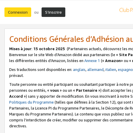
Connexion
S’inscrire
ou
Conditions Générales d’Adhésion 
Mises à jour
:
15 octobre 2025
(Partenaires actuels, découvrez les m
Bienvenue sur le site Web d’Amazon dédié aux partenaires (le «
Site P
les différentes entités d’Amazon, listées en
Annexe 1
(«
Amazon
» ou «
Des traductions sont disponibles en:
anglais
,
allemand
,
italien
,
espagno
prévaut.
Toute personne ou entité participant ou souhaitant participer à notre 
personnes ou entités, «
vous
» ou un «
Partenaire
») doit accepter le
Accord
») sans y apporter de modification. En vous inscrivant à notre Si
Politiques du Programme
(telles que définies à la Section 12), qui so
Partenaires, la Licence PI du Programme Partenaires, le Décompte de 
Marques du Programme Partenaires). Le contenu que vous publiez sur l
compris l'interdiction de créer, modifier ou supprimer des commentaires
directives.