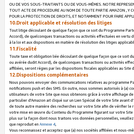
OU DE VOS SOUS-TRAITANTS OU DE VOUS-MÊMES. NOTRE REPRES
TOUT ACTE DE PROCEDURE AU NOM DE TOUTE PARTIE AMAZON , Y CO
POUR LA PROTECTION DE DROITS, ET NOTAMMENT POUR FAIRE APPL
10.Droit applicable et résolution des litiges
Tout litige découlant de quelque façon que ce soit du Programme Parte
Accord), de quelconques transactions ou activités effectuées en vertu d
à la loi et aux dispositions en matière de résolution des litiges applic
11.Fiscalité
Toute taxe et obligation liée découlant de quelque façon que ce soit 
ou avérée dudit Accord), de quelconques transactions ou activités effe
affiliées, seront régies par les dispositions fiscales applicables au Si
12.Dispositions complémentaires
Nous pouvons envoyer des communications relatives au programme Parten
notifications push et des SMS. En outre, nous sommes autorisés à (a) cont
utilisateurs de votre Site que nous obtenons grâce à votre affichage de
particulier d'Amazon ait cliqué sur un Lien Spécial de votre Site avant d
de toute autre manière des recherches sur votre Site afin de vérifier le re
votre mise en œuvre du Contenu du Programme figurant sur votre Site à
plus sur la façon dont nous traitons vos données personnelles, veuille
que reproduit en
Annexe 4
,
Vous reconnaissez et acceptez que (a) nos sociétés affiliées et nous-m