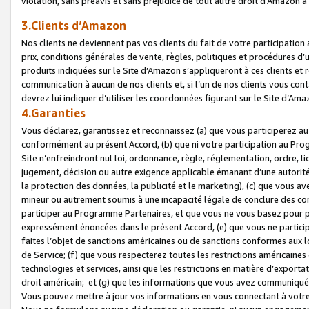
violation, sans préavis et sans préjudice de tout autre droit d’Amazo
3.Clients d’Amazon
Nos clients ne deviennent pas vos clients du fait de votre participati
prix, conditions générales de vente, règles, politiques et procédures d’u
produits indiquées sur le Site d’Amazon s’appliqueront à ces clients et
communication à aucun de nos clients et, si l’un de nos clients vous co
devrez lui indiquer d’utiliser les coordonnées figurant sur le Site d’Ama
4.Garanties
Vous déclarez, garantissez et reconnaissez (a) que vous participerez a
conformément au présent Accord, (b) que ni votre participation au Prog
Site n’enfreindront nul loi, ordonnance, règle, réglementation, ordre, li
jugement, décision ou autre exigence applicable émanant d’une autori
la protection des données, la publicité et le marketing), (c) que vous 
mineur ou autrement soumis à une incapacité légale de conclure des con
participer au Programme Partenaires, et que vous ne vous basez pour pr
expressément énoncées dans le présent Accord, (e) que vous ne particip
faites l’objet de sanctions américaines ou de sanctions conformes aux 
de Service; (f) que vous respecterez toutes les restrictions américaines
technologies et services, ainsi que les restrictions en matière d’exporta
droit américain; et (g) que les informations que vous avez communiqué
Vous pouvez mettre à jour vos informations en vous connectant à votre