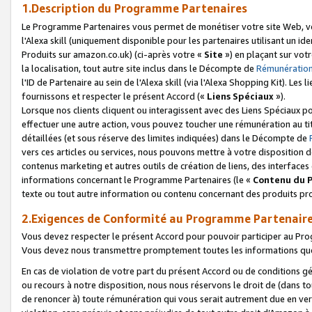
1.Description du Programme Partenaires
Le Programme Partenaires vous permet de monétiser votre site Web, vos 
l'Alexa skill (uniquement disponible pour les partenaires utilisant un 
Produits sur amazon.co.uk) (ci-après votre «
Site
») en plaçant sur votr
la localisation, tout autre site inclus dans le Décompte de
Rémunération
l'ID de Partenaire au sein de l'Alexa skill (via l'Alexa Shopping Kit). Le
fournissons et respecter le présent Accord («
Liens Spéciaux
»).
Lorsque nos clients cliquent ou interagissent avec des Liens Spéciaux p
effectuer une autre action, vous pouvez toucher une rémunération au ti
détaillées (et sous réserve des limites indiquées) dans le Décompte de
vers ces articles ou services, nous pouvons mettre à votre disposition d
contenus marketing et autres outils de création de liens, des interfaces
informations concernant le Programme Partenaires (le «
Contenu du 
texte ou tout autre information ou contenu concernant des produits prop
2.Exigences de Conformité au Programme Partenair
Vous devez respecter le présent Accord pour pouvoir participer au Pr
Vous devez nous transmettre promptement toutes les informations que
En cas de violation de votre part du présent Accord ou de conditions g
ou recours à notre disposition, nous nous réservons le droit de (dans 
de renoncer à) toute rémunération qui vous serait autrement due en ver