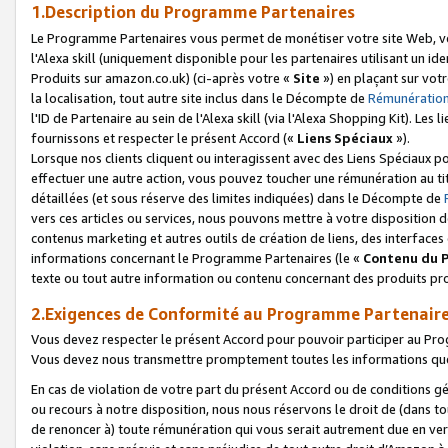
1.Description du Programme Partenaires
Le Programme Partenaires vous permet de monétiser votre site Web, vos 
l'Alexa skill (uniquement disponible pour les partenaires utilisant un 
Produits sur amazon.co.uk) (ci-après votre «
Site
») en plaçant sur votr
la localisation, tout autre site inclus dans le Décompte de
Rémunération
l'ID de Partenaire au sein de l'Alexa skill (via l'Alexa Shopping Kit). Le
fournissons et respecter le présent Accord («
Liens Spéciaux
»).
Lorsque nos clients cliquent ou interagissent avec des Liens Spéciaux p
effectuer une autre action, vous pouvez toucher une rémunération au ti
détaillées (et sous réserve des limites indiquées) dans le Décompte de
vers ces articles ou services, nous pouvons mettre à votre disposition d
contenus marketing et autres outils de création de liens, des interfaces
informations concernant le Programme Partenaires (le «
Contenu du 
texte ou tout autre information ou contenu concernant des produits prop
2.Exigences de Conformité au Programme Partenair
Vous devez respecter le présent Accord pour pouvoir participer au Pr
Vous devez nous transmettre promptement toutes les informations que
En cas de violation de votre part du présent Accord ou de conditions g
ou recours à notre disposition, nous nous réservons le droit de (dans 
de renoncer à) toute rémunération qui vous serait autrement due en ver