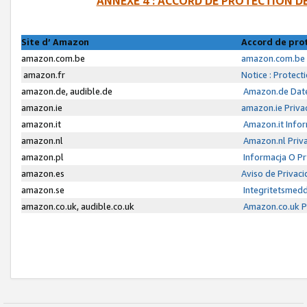
ANNEXE 4 : ACCORD DE PROTECTION 
Site d’ Amazon
Accord de pro
amazon.com.be
amazon.com.be 
amazon.fr
Notice : Protect
amazon.de, audible.de
Amazon.de Date
amazon.ie
amazon.ie Priva
amazon.it
Amazon.it Infor
amazon.nl
Amazon.nl Priva
amazon.pl
Informacja O P
amazon.es
Aviso de Privac
amazon.se
Integritetsmed
amazon.co.uk, audible.co.uk
Amazon.co.uk Pr