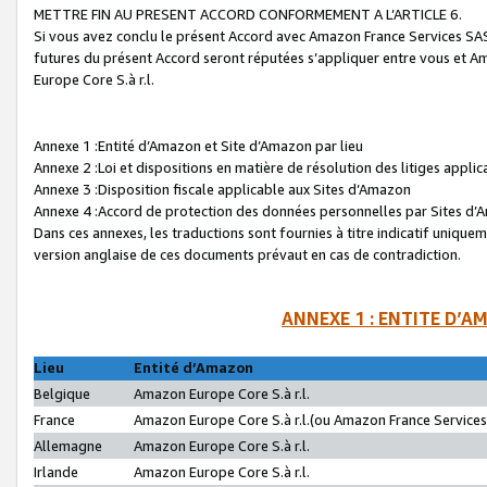
METTRE FIN AU PRESENT ACCORD CONFORMEMENT A L’ARTICLE 6.
Si vous avez conclu le présent Accord avec Amazon France Services SAS 
futures du présent Accord seront réputées s’appliquer entre vous et 
Europe Core S.à r.l.
Annexe 1 :Entité d’Amazon et Site d’Amazon par lieu
Annexe 2 :Loi et dispositions en matière de résolution des litiges appli
Annexe 3 :Disposition fiscale applicable aux Sites d’Amazon
Annexe 4 :Accord de protection des données personnelles par Sites d
Dans ces annexes, les traductions sont fournies à titre indicatif uniquem
version anglaise de ces documents prévaut en cas de contradiction.
ANNEXE 1 : ENTITE D’A
Lieu
Entité d’Amazon
Belgique
Amazon Europe Core S.à r.l.
France
Amazon Europe Core S.à r.l.(ou Amazon France Services 
Allemagne
Amazon Europe Core S.à r.l.
Irlande
Amazon Europe Core S.à r.l.