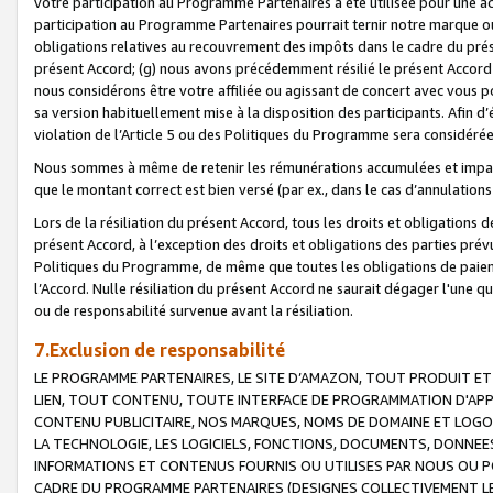
votre participation au Programme Partenaires a été utilisée pour une ac
participation au Programme Partenaires pourrait ternir notre marque ou
obligations relatives au recouvrement des impôts dans le cadre du prése
présent Accord; (g) nous avons précédemment résilié le présent Accord
nous considérons être votre affiliée ou agissant de concert avec vous 
sa version habituellement mise à la disposition des participants. Afin d’é
violation de l’Article 5 ou des Politiques du Programme sera considéré
Nous sommes à même de retenir les rémunérations accumulées et impayée
que le montant correct est bien versé (par ex., dans le cas d’annulations
Lors de la résiliation du présent Accord, tous les droits et obligations 
présent Accord, à l’exception des droits et obligations des parties prévus
Politiques du Programme, de même que toutes les obligations de paiement
l’Accord. Nulle résiliation du présent Accord ne saurait dégager l'une 
ou de responsabilité survenue avant la résiliation.
7.Exclusion de responsabilité
LE PROGRAMME PARTENAIRES, LE SITE D’AMAZON, TOUT PRODUIT ET 
LIEN, TOUT CONTENU, TOUTE INTERFACE DE PROGRAMMATION D'APP
CONTENU PUBLICITAIRE, NOS MARQUES, NOMS DE DOMAINE ET LOGOS
LA TECHNOLOGIE, LES LOGICIELS, FONCTIONS, DOCUMENTS, DONNEES
INFORMATIONS ET CONTENUS FOURNIS OU UTILISES PAR NOUS OU P
CADRE DU PROGRAMME PARTENAIRES (DESIGNES COLLECTIVEMENT LE