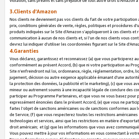
violation, sans préavis et sans préjudice de tout autre droit d’Amazo
3.Clients d’Amazon
Nos clients ne deviennent pas vos clients du fait de votre participati
prix, conditions générales de vente, règles, politiques et procédures d’u
produits indiquées sur le Site d’Amazon s’appliqueront à ces clients et
communication à aucun de nos clients et, si l’un de nos clients vous co
devrez lui indiquer d’utiliser les coordonnées figurant sur le Site d’Ama
4.Garanties
Vous déclarez, garantissez et reconnaissez (a) que vous participerez a
conformément au présent Accord, (b) que ni votre participation au Prog
Site n’enfreindront nul loi, ordonnance, règle, réglementation, ordre, li
jugement, décision ou autre exigence applicable émanant d’une autori
la protection des données, la publicité et le marketing), (c) que vous 
mineur ou autrement soumis à une incapacité légale de conclure des con
participer au Programme Partenaires, et que vous ne vous basez pour pr
expressément énoncées dans le présent Accord, (e) que vous ne particip
faites l’objet de sanctions américaines ou de sanctions conformes aux 
de Service; (f) que vous respecterez toutes les restrictions américaines
technologies et services, ainsi que les restrictions en matière d’exporta
droit américain; et (g) que les informations que vous avez communiqué
Vous pouvez mettre à jour vos informations en vous connectant à votre