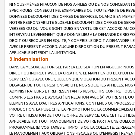
NI NOUS-MÊMES NI AUCUN DE NOS AFFILIES OU DE NOS CONCEDANT
SPECIFIQUES, CONSECUTIFS, EXEMPLAIRES OU TOUTE PERTE DE REVE
DONNEES DECOULANT DES OFFRES DE SERVICES, QUAND BIEN MEME N
NOTRE RESPONSABILITE GLOBALE DECOULANT DES OFFRES DE SERVI
VERSEES OU QUI VOUS SONT DUES EN VERTU DE CET ACCORD AU CO
INTERVENU L’EVENEMENT QUI A DONNE LIEU A LA DEMANDE DE RESP
DROIT OU RECOURS EN EQUITE, Y COMPRIS LE DROIT A DEMANDER l'
AVEC LE PRESENT ACCORD. AUCUNE DISPOSITION DU PRESENT PARAG
APPLICABLE INTERDIT LA LIMITATION.
9.Indemnisation
DANS LA MESURE AUTORISEE PAR LA LEGISLATION EN VIGUEUR, NO
DIRECT OU INDIRECT AVEC LA CREATION, LE MAINTIEN OU L’EXPLOIT
SERVICES) OU AVEC UNE QUELCONQUE VIOLATION DU PRESENT ACCO
DEGAGER DE TOUTE RESPONSABILITE NOS SOCIETES AFFILIEES, NOS 
ADMINISTRATEURS ET REPRESENTANTS RESPECTIFS CONTRE TOUS D
COMPRIS LES FRAIS D’AVOCAT) EN RELATION AVEC (A) VOTRE SITE O
ELEMENTS AVEC D’AUTRES APPLICATIONS, CONTENUS OU PROCESSUS, (
PRODUCTION, LA PUBLICITE, LA PROMOTION OU LA COMMERCIALISAT
VOTRE UTILISATION DE TOUTE OFFRE DE SERVICE, QUE CETTE UTILI
APPLICABLE, (D) TOUT MANQUEMENT DE VOTRE PART A UNE QUELCO
PROGRAMME), (E) VOS TAXES ET IMPOTS OU LA COLLECTE, LE REGLE
LE MANQUEMENT AUX OBLIGATIONS FISCALES OU D’ENREGISTREMENT 