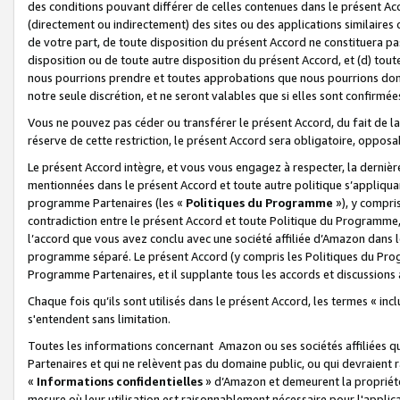
des conditions pouvant différer de celles contenues dans le présent Ac
(directement ou indirectement) des sites ou des applications similaires o
de votre part, de toute disposition du présent Accord ne constituera pa
disposition ou de toute autre disposition du présent Accord, et (d) tou
nous pourrions prendre et toutes approbations que nous pourrions donn
notre seule discrétion, et ne seront valables que si elles sont confirmée
Vous ne pouvez pas céder ou transférer le présent Accord, du fait de la 
réserve de cette restriction, le présent Accord sera obligatoire, opposab
Le présent Accord intègre, et vous vous engagez à respecter, la dernière 
mentionnées dans le présent Accord et toute autre politique s’appliqua
programme Partenaires (les «
Politiques du Programme
»), y compri
contradiction entre le présent Accord et toute Politique du Programme, 
l’accord que vous avez conclu avec une société affiliée d’Amazon dans 
programme séparé. Le présent Accord (y compris les Politiques du Progr
Programme Partenaires, et il supplante tous les accords et discussions 
Chaque fois qu’ils sont utilisés dans le présent Accord, les termes « in
s'entendent sans limitation.
Toutes les informations concernant Amazon ou ses sociétés affiliées 
Partenaires et qui ne relèvent pas du domaine public, ou qui devraient
«
Informations confidentielles
» d’Amazon et demeurent la propriété 
mesure où leur utilisation est raisonnablement nécessaire pour l'appli