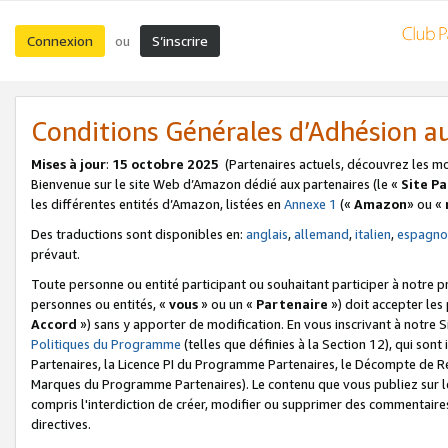
Connexion
S’inscrire
ou
Conditions Générales d’Adhésion 
Mises à jour
:
15 octobre 2025
(Partenaires actuels, découvrez les m
Bienvenue sur le site Web d’Amazon dédié aux partenaires (le «
Site P
les différentes entités d’Amazon, listées en
Annexe 1
(«
Amazon
» ou «
Des traductions sont disponibles en:
anglais
,
allemand
,
italien
,
espagno
prévaut.
Toute personne ou entité participant ou souhaitant participer à notre 
personnes ou entités, «
vous
» ou un «
Partenaire
») doit accepter le
Accord
») sans y apporter de modification. En vous inscrivant à notre Si
Politiques du Programme
(telles que définies à la Section 12), qui so
Partenaires, la Licence PI du Programme Partenaires, le Décompte de 
Marques du Programme Partenaires). Le contenu que vous publiez sur l
compris l'interdiction de créer, modifier ou supprimer des commentaires
directives.