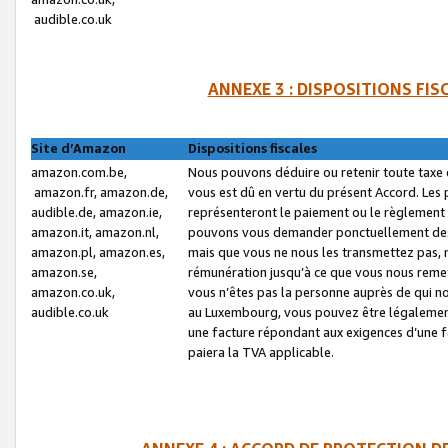
audible.co.uk
ANNEXE 3 : DISPOSITIONS FI
Site d’Amazon
Dispositions fiscales
amazon.com.be,
Nous pouvons déduire ou retenir toute taxe 
amazon.fr, amazon.de,
vous est dû en vertu du présent Accord. Les 
audible.de, amazon.ie,
représenteront le paiement ou le règlement 
amazon.it, amazon.nl,
pouvons vous demander ponctuellement des r
amazon.pl, amazon.es,
mais que vous ne nous les transmettez pas, n
amazon.se,
rémunération jusqu’à ce que vous nous reme
amazon.co.uk,
vous n’êtes pas la personne auprès de qui no
audible.co.uk
au Luxembourg, vous pouvez être légalement 
une facture répondant aux exigences d’une 
paiera la TVA applicable.