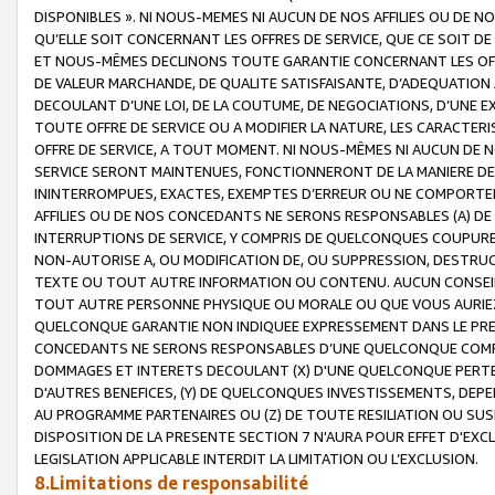
DISPONIBLES ». NI NOUS-MEMES NI AUCUN DE NOS AFFILIES OU D
QU’ELLE SOIT CONCERNANT LES OFFRES DE SERVICE, QUE CE SOIT DE
ET NOUS-MÊMES DECLINONS TOUTE GARANTIE CONCERNANT LES OFFRE
DE VALEUR MARCHANDE, DE QUALITE SATISFAISANTE, D’ADEQUATION
DECOULANT D’UNE LOI, DE LA COUTUME, DE NEGOCIATIONS, D’UNE
TOUTE OFFRE DE SERVICE OU A MODIFIER LA NATURE, LES CARACTERI
OFFRE DE SERVICE, A TOUT MOMENT. NI NOUS-MÊMES NI AUCUN DE 
SERVICE SERONT MAINTENUES, FONCTIONNERONT DE LA MANIERE DECR
ININTERROMPUES, EXACTES, EXEMPTES D’ERREUR OU NE COMPORT
AFFILIES OU DE NOS CONCEDANTS NE SERONS RESPONSABLES (A) DE
INTERRUPTIONS DE SERVICE, Y COMPRIS DE QUELCONQUES COUPURE
NON-AUTORISE A, OU MODIFICATION DE, OU SUPPRESSION, DESTRUC
TEXTE OU TOUT AUTRE INFORMATION OU CONTENU. AUCUN CONSEIL 
TOUT AUTRE PERSONNE PHYSIQUE OU MORALE OU QUE VOUS AURIEZ 
QUELCONQUE GARANTIE NON INDIQUEE EXPRESSEMENT DANS LE PRES
CONCEDANTS NE SERONS RESPONSABLES D’UNE QUELCONQUE COM
DOMMAGES ET INTERETS DECOULANT (X) D'UNE QUELCONQUE PERTE D
D'AUTRES BENEFICES, (Y) DE QUELCONQUES INVESTISSEMENTS, DEP
AU PROGRAMME PARTENAIRES OU (Z) DE TOUTE RESILIATION OU SU
DISPOSITION DE LA PRESENTE SECTION 7 N'AURA POUR EFFET D'EXC
LEGISLATION APPLICABLE INTERDIT LA LIMITATION OU L’EXCLUSION.
8.Limitations de responsabilité