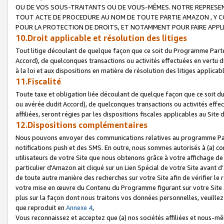
OU DE VOS SOUS-TRAITANTS OU DE VOUS-MÊMES. NOTRE REPRES
TOUT ACTE DE PROCEDURE AU NOM DE TOUTE PARTIE AMAZON , Y CO
POUR LA PROTECTION DE DROITS, ET NOTAMMENT POUR FAIRE APPL
10.Droit applicable et résolution des litiges
Tout litige découlant de quelque façon que ce soit du Programme Parte
Accord), de quelconques transactions ou activités effectuées en vertu d
à la loi et aux dispositions en matière de résolution des litiges applic
11.Fiscalité
Toute taxe et obligation liée découlant de quelque façon que ce soit 
ou avérée dudit Accord), de quelconques transactions ou activités effe
affiliées, seront régies par les dispositions fiscales applicables au Si
12.Dispositions complémentaires
Nous pouvons envoyer des communications relatives au programme Parten
notifications push et des SMS. En outre, nous sommes autorisés à (a) cont
utilisateurs de votre Site que nous obtenons grâce à votre affichage de
particulier d'Amazon ait cliqué sur un Lien Spécial de votre Site avant d
de toute autre manière des recherches sur votre Site afin de vérifier le re
votre mise en œuvre du Contenu du Programme figurant sur votre Site à
plus sur la façon dont nous traitons vos données personnelles, veuille
que reproduit en
Annexe 4
,
Vous reconnaissez et acceptez que (a) nos sociétés affiliées et nous-m