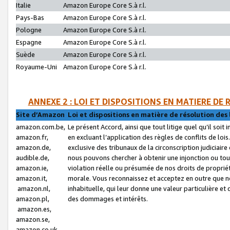
Italie
Amazon Europe Core S.à r.l.
Pays-Bas
Amazon Europe Core S.à r.l.
Pologne
Amazon Europe Core S.à r.l.
Espagne
Amazon Europe Core S.à r.l.
Suède
Amazon Europe Core S.à r.l.
Royaume-Uni
Amazon Europe Core S.à r.l.
ANNEXE 2 : LOI ET DISPOSITIONS EN MATIERE DE
Site d’Amazon
Loi et dispositions en matière de résolution des 
amazon.com.be,
Le présent Accord, ainsi que tout litige quel qu’il soi
amazon.fr,
en excluant l’application des règles de conflits de l
amazon.de,
exclusive des tribunaux de la circonscription judiciai
audible.de,
nous pouvons chercher à obtenir une injonction ou tou
amazon.ie,
violation réelle ou présumée de nos droits de proprié
amazon.it,
morale. Vous reconnaissez et acceptez en outre que n
amazon.nl,
inhabituelle, qui leur donne une valeur particulière 
amazon.pl,
des dommages et intérêts.
amazon.es,
amazon.se,
amazon.co.uk,