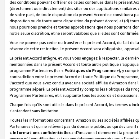
des conditions pouvant différer de celles contenues dans le présent Ac
(directement ou indirectement) des sites ou des applications similaires o
de votre part, de toute disposition du présent Accord ne constituera pa
disposition ou de toute autre disposition du présent Accord, et (d) tou
nous pourrions prendre et toutes approbations que nous pourrions donn
notre seule discrétion, et ne seront valables que si elles sont confirmée
Vous ne pouvez pas céder ou transférer le présent Accord, du fait de la 
réserve de cette restriction, le présent Accord sera obligatoire, opposab
Le présent Accord intègre, et vous vous engagez à respecter, la dernière 
mentionnées dans le présent Accord et toute autre politique s’appliqua
programme Partenaires (les «
Politiques du Programme
»), y compri
contradiction entre le présent Accord et toute Politique du Programme, 
l’accord que vous avez conclu avec une société affiliée d’Amazon dans 
programme séparé. Le présent Accord (y compris les Politiques du Progr
Programme Partenaires, et il supplante tous les accords et discussions 
Chaque fois qu’ils sont utilisés dans le présent Accord, les termes « in
s'entendent sans limitation.
Toutes les informations concernant Amazon ou ses sociétés affiliées 
Partenaires et qui ne relèvent pas du domaine public, ou qui devraient
«
Informations confidentielles
» d’Amazon et demeurent la propriété 
mesure où leur utilisation est raisonnablement nécessaire pour l'appli