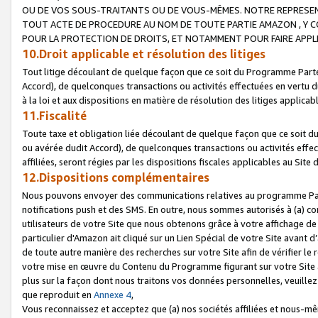
OU DE VOS SOUS-TRAITANTS OU DE VOUS-MÊMES. NOTRE REPRES
TOUT ACTE DE PROCEDURE AU NOM DE TOUTE PARTIE AMAZON , Y CO
POUR LA PROTECTION DE DROITS, ET NOTAMMENT POUR FAIRE APPL
10.Droit applicable et résolution des litiges
Tout litige découlant de quelque façon que ce soit du Programme Parte
Accord), de quelconques transactions ou activités effectuées en vertu d
à la loi et aux dispositions en matière de résolution des litiges applic
11.Fiscalité
Toute taxe et obligation liée découlant de quelque façon que ce soit 
ou avérée dudit Accord), de quelconques transactions ou activités effe
affiliées, seront régies par les dispositions fiscales applicables au Si
12.Dispositions complémentaires
Nous pouvons envoyer des communications relatives au programme Parten
notifications push et des SMS. En outre, nous sommes autorisés à (a) cont
utilisateurs de votre Site que nous obtenons grâce à votre affichage de
particulier d'Amazon ait cliqué sur un Lien Spécial de votre Site avant d
de toute autre manière des recherches sur votre Site afin de vérifier le re
votre mise en œuvre du Contenu du Programme figurant sur votre Site à
plus sur la façon dont nous traitons vos données personnelles, veuille
que reproduit en
Annexe 4
,
Vous reconnaissez et acceptez que (a) nos sociétés affiliées et nous-m