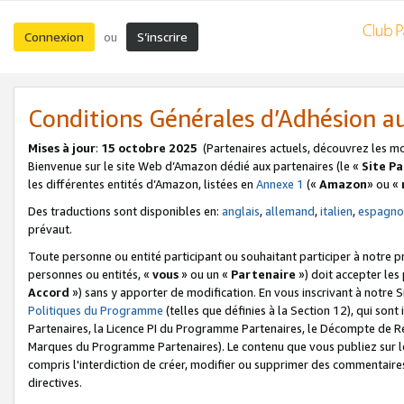
Connexion
S’inscrire
ou
Conditions Générales d’Adhésion 
Mises à jour
:
15 octobre 2025
(Partenaires actuels, découvrez les m
Bienvenue sur le site Web d’Amazon dédié aux partenaires (le «
Site P
les différentes entités d’Amazon, listées en
Annexe 1
(«
Amazon
» ou «
Des traductions sont disponibles en:
anglais
,
allemand
,
italien
,
espagno
prévaut.
Toute personne ou entité participant ou souhaitant participer à notre 
personnes ou entités, «
vous
» ou un «
Partenaire
») doit accepter le
Accord
») sans y apporter de modification. En vous inscrivant à notre Si
Politiques du Programme
(telles que définies à la Section 12), qui so
Partenaires, la Licence PI du Programme Partenaires, le Décompte de 
Marques du Programme Partenaires). Le contenu que vous publiez sur l
compris l'interdiction de créer, modifier ou supprimer des commentaires
directives.