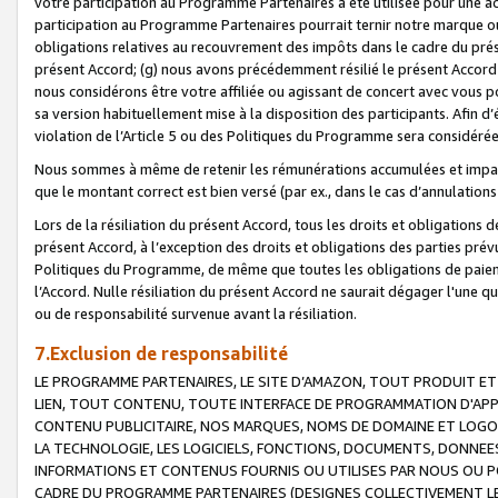
votre participation au Programme Partenaires a été utilisée pour une ac
participation au Programme Partenaires pourrait ternir notre marque ou
obligations relatives au recouvrement des impôts dans le cadre du prése
présent Accord; (g) nous avons précédemment résilié le présent Accord
nous considérons être votre affiliée ou agissant de concert avec vous 
sa version habituellement mise à la disposition des participants. Afin d’é
violation de l’Article 5 ou des Politiques du Programme sera considéré
Nous sommes à même de retenir les rémunérations accumulées et impayée
que le montant correct est bien versé (par ex., dans le cas d’annulations
Lors de la résiliation du présent Accord, tous les droits et obligations 
présent Accord, à l’exception des droits et obligations des parties prévus
Politiques du Programme, de même que toutes les obligations de paiement
l’Accord. Nulle résiliation du présent Accord ne saurait dégager l'une 
ou de responsabilité survenue avant la résiliation.
7.Exclusion de responsabilité
LE PROGRAMME PARTENAIRES, LE SITE D’AMAZON, TOUT PRODUIT ET 
LIEN, TOUT CONTENU, TOUTE INTERFACE DE PROGRAMMATION D'APP
CONTENU PUBLICITAIRE, NOS MARQUES, NOMS DE DOMAINE ET LOGOS
LA TECHNOLOGIE, LES LOGICIELS, FONCTIONS, DOCUMENTS, DONNEES
INFORMATIONS ET CONTENUS FOURNIS OU UTILISES PAR NOUS OU P
CADRE DU PROGRAMME PARTENAIRES (DESIGNES COLLECTIVEMENT LE