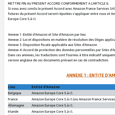
METTRE FIN AU PRESENT ACCORD CONFORMEMENT A L’ARTICLE 6.
Si vous avez conclu le présent Accord avec Amazon France Services SAS 
futures du présent Accord seront réputées s’appliquer entre vous et 
Europe Core S.à r.l.
Annexe 1 :Entité d’Amazon et Site d’Amazon par lieu
Annexe 2 :Loi et dispositions en matière de résolution des litiges appli
Annexe 3 :Disposition fiscale applicable aux Sites d’Amazon
Annexe 4 :Accord de protection des données personnelles par Sites d
Dans ces annexes, les traductions sont fournies à titre indicatif uniquem
version anglaise de ces documents prévaut en cas de contradiction.
ANNEXE 1 : ENTITE D’A
Lieu
Entité d’Amazon
Belgique
Amazon Europe Core S.à r.l.
France
Amazon Europe Core S.à r.l.(ou Amazon France Services 
Allemagne
Amazon Europe Core S.à r.l.
Irlande
Amazon Europe Core S.à r.l.