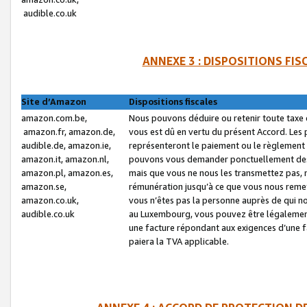
audible.co.uk
ANNEXE 3 : DISPOSITIONS FI
Site d’Amazon
Dispositions fiscales
amazon.com.be,
Nous pouvons déduire ou retenir toute taxe 
amazon.fr, amazon.de,
vous est dû en vertu du présent Accord. Les 
audible.de, amazon.ie,
représenteront le paiement ou le règlement 
amazon.it, amazon.nl,
pouvons vous demander ponctuellement des r
amazon.pl, amazon.es,
mais que vous ne nous les transmettez pas, n
amazon.se,
rémunération jusqu’à ce que vous nous reme
amazon.co.uk,
vous n’êtes pas la personne auprès de qui no
audible.co.uk
au Luxembourg, vous pouvez être légalement 
une facture répondant aux exigences d’une 
paiera la TVA applicable.