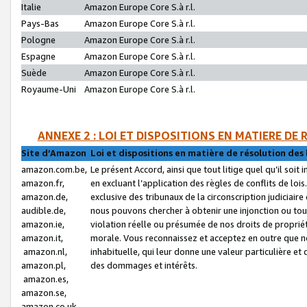
Italie
Amazon Europe Core S.à r.l.
Pays-Bas
Amazon Europe Core S.à r.l.
Pologne
Amazon Europe Core S.à r.l.
Espagne
Amazon Europe Core S.à r.l.
Suède
Amazon Europe Core S.à r.l.
Royaume-Uni
Amazon Europe Core S.à r.l.
ANNEXE 2 : LOI ET DISPOSITIONS EN MATIERE DE
Site d’Amazon
Loi et dispositions en matière de résolution des 
amazon.com.be,
Le présent Accord, ainsi que tout litige quel qu’il soi
amazon.fr,
en excluant l’application des règles de conflits de l
amazon.de,
exclusive des tribunaux de la circonscription judiciai
audible.de,
nous pouvons chercher à obtenir une injonction ou tou
amazon.ie,
violation réelle ou présumée de nos droits de proprié
amazon.it,
morale. Vous reconnaissez et acceptez en outre que n
amazon.nl,
inhabituelle, qui leur donne une valeur particulière 
amazon.pl,
des dommages et intérêts.
amazon.es,
amazon.se,
amazon.co.uk,