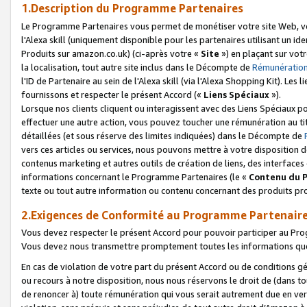
1.Description du Programme Partenaires
Le Programme Partenaires vous permet de monétiser votre site Web, vos 
l'Alexa skill (uniquement disponible pour les partenaires utilisant un 
Produits sur amazon.co.uk) (ci-après votre «
Site
») en plaçant sur votr
la localisation, tout autre site inclus dans le Décompte de
Rémunération
l'ID de Partenaire au sein de l'Alexa skill (via l'Alexa Shopping Kit). Le
fournissons et respecter le présent Accord («
Liens Spéciaux
»).
Lorsque nos clients cliquent ou interagissent avec des Liens Spéciaux p
effectuer une autre action, vous pouvez toucher une rémunération au ti
détaillées (et sous réserve des limites indiquées) dans le Décompte de
vers ces articles ou services, nous pouvons mettre à votre disposition d
contenus marketing et autres outils de création de liens, des interfaces
informations concernant le Programme Partenaires (le «
Contenu du 
texte ou tout autre information ou contenu concernant des produits prop
2.Exigences de Conformité au Programme Partenair
Vous devez respecter le présent Accord pour pouvoir participer au Pr
Vous devez nous transmettre promptement toutes les informations que
En cas de violation de votre part du présent Accord ou de conditions g
ou recours à notre disposition, nous nous réservons le droit de (dans 
de renoncer à) toute rémunération qui vous serait autrement due en ver