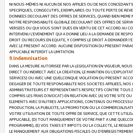
NI NOUS-MÊMES NI AUCUN DE NOS AFFILIES OU DE NOS CONCEDANT
SPECIFIQUES, CONSECUTIFS, EXEMPLAIRES OU TOUTE PERTE DE REVE
DONNEES DECOULANT DES OFFRES DE SERVICES, QUAND BIEN MEME N
NOTRE RESPONSABILITE GLOBALE DECOULANT DES OFFRES DE SERVI
VERSEES OU QUI VOUS SONT DUES EN VERTU DE CET ACCORD AU CO
INTERVENU L’EVENEMENT QUI A DONNE LIEU A LA DEMANDE DE RESP
DROIT OU RECOURS EN EQUITE, Y COMPRIS LE DROIT A DEMANDER l'
AVEC LE PRESENT ACCORD. AUCUNE DISPOSITION DU PRESENT PARAG
APPLICABLE INTERDIT LA LIMITATION.
9.Indemnisation
DANS LA MESURE AUTORISEE PAR LA LEGISLATION EN VIGUEUR, NO
DIRECT OU INDIRECT AVEC LA CREATION, LE MAINTIEN OU L’EXPLOIT
SERVICES) OU AVEC UNE QUELCONQUE VIOLATION DU PRESENT ACCO
DEGAGER DE TOUTE RESPONSABILITE NOS SOCIETES AFFILIEES, NOS 
ADMINISTRATEURS ET REPRESENTANTS RESPECTIFS CONTRE TOUS D
COMPRIS LES FRAIS D’AVOCAT) EN RELATION AVEC (A) VOTRE SITE O
ELEMENTS AVEC D’AUTRES APPLICATIONS, CONTENUS OU PROCESSUS, (
PRODUCTION, LA PUBLICITE, LA PROMOTION OU LA COMMERCIALISAT
VOTRE UTILISATION DE TOUTE OFFRE DE SERVICE, QUE CETTE UTILI
APPLICABLE, (D) TOUT MANQUEMENT DE VOTRE PART A UNE QUELCO
PROGRAMME), (E) VOS TAXES ET IMPOTS OU LA COLLECTE, LE REGLE
LE MANQUEMENT AUX OBLIGATIONS FISCALES OU D’ENREGISTREMENT 