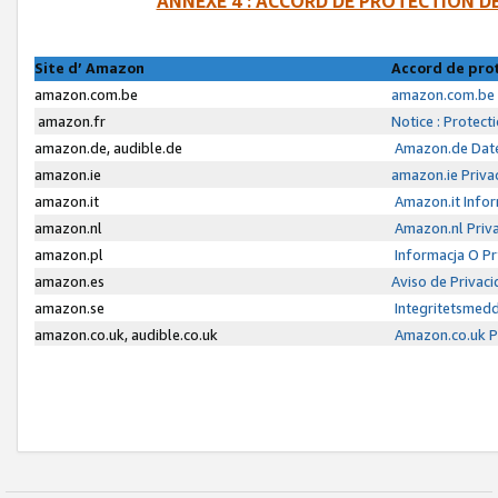
ANNEXE 4 : ACCORD DE PROTECTION 
Site d’ Amazon
Accord de pro
amazon.com.be
amazon.com.be 
amazon.fr
Notice : Protect
amazon.de, audible.de
Amazon.de Date
amazon.ie
amazon.ie Priva
amazon.it
Amazon.it Infor
amazon.nl
Amazon.nl Priva
amazon.pl
Informacja O P
amazon.es
Aviso de Privac
amazon.se
Integritetsmed
amazon.co.uk, audible.co.uk
Amazon.co.uk Pr