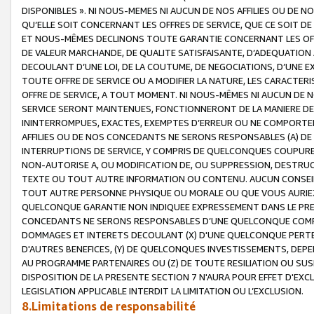
DISPONIBLES ». NI NOUS-MEMES NI AUCUN DE NOS AFFILIES OU D
QU’ELLE SOIT CONCERNANT LES OFFRES DE SERVICE, QUE CE SOIT DE
ET NOUS-MÊMES DECLINONS TOUTE GARANTIE CONCERNANT LES OFFRE
DE VALEUR MARCHANDE, DE QUALITE SATISFAISANTE, D’ADEQUATION
DECOULANT D’UNE LOI, DE LA COUTUME, DE NEGOCIATIONS, D’UNE
TOUTE OFFRE DE SERVICE OU A MODIFIER LA NATURE, LES CARACTERI
OFFRE DE SERVICE, A TOUT MOMENT. NI NOUS-MÊMES NI AUCUN DE 
SERVICE SERONT MAINTENUES, FONCTIONNERONT DE LA MANIERE DECR
ININTERROMPUES, EXACTES, EXEMPTES D’ERREUR OU NE COMPORT
AFFILIES OU DE NOS CONCEDANTS NE SERONS RESPONSABLES (A) DE
INTERRUPTIONS DE SERVICE, Y COMPRIS DE QUELCONQUES COUPURE
NON-AUTORISE A, OU MODIFICATION DE, OU SUPPRESSION, DESTRUC
TEXTE OU TOUT AUTRE INFORMATION OU CONTENU. AUCUN CONSEIL 
TOUT AUTRE PERSONNE PHYSIQUE OU MORALE OU QUE VOUS AURIEZ 
QUELCONQUE GARANTIE NON INDIQUEE EXPRESSEMENT DANS LE PRES
CONCEDANTS NE SERONS RESPONSABLES D’UNE QUELCONQUE COM
DOMMAGES ET INTERETS DECOULANT (X) D'UNE QUELCONQUE PERTE D
D'AUTRES BENEFICES, (Y) DE QUELCONQUES INVESTISSEMENTS, DEP
AU PROGRAMME PARTENAIRES OU (Z) DE TOUTE RESILIATION OU SU
DISPOSITION DE LA PRESENTE SECTION 7 N'AURA POUR EFFET D'EXC
LEGISLATION APPLICABLE INTERDIT LA LIMITATION OU L’EXCLUSION.
8.Limitations de responsabilité