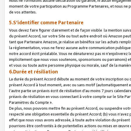
Nous ne formulons aucune déclaration ou garantie, ni aucun engagemen
moment de votre participation au Programme Partenaires, et nous ne p
de vos attentes.
5.S’identifier comme Partenaire
Vous devez faire figurer clairement et de façon visible la mention sui
du présent Accord, sur votre Site ou tout autre endroit où Amazon peut vo
tant que Partenaire Amazon, je réalise un bénéfice sur les achats remplis
la réglementation, vous ne ferez aucune autre communication publique
notre accord écrit préalable. Vous ne dénaturerez pas ni n’enjoliverez 
implicitement que nous vous soutenons, sponsorisons ou parrainons) et v
et vous ou toute autre personne physique ou morale, sauf de la manièr
6.Durée et résiliation
La durée du présent Accord débute au moment de votre inscription ou de
présent Accord à tout moment, avec ou sans motif (automatiquement et sa
l’autre partie un préavis écrit de résiliation d’au moins 7 jours calenda
préavis de résiliation en vous connectant à votre compte sur le Site Par
Paramètres du Compte ».
De plus, nous pouvons mettre fin au présent Accord, ou suspendre votre 
respecté une obligation essentielle du présent Accord; (b) vous n’avez p
effet que nous vous avons adressée, à toute autre violation du présen
pourrions être confrontés à de potentielles actions ou mises en œuvre 