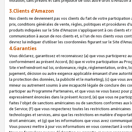
violation, sans préavis et sans préjudice de tout autre droit d’Amazo
3.Clients d’Amazon
Nos clients ne deviennent pas vos clients du fait de votre participati
prix, conditions générales de vente, règles, politiques et procédures d’u
produits indiquées sur le Site d’Amazon s’appliqueront à ces clients et
communication à aucun de nos clients et, si l’un de nos clients vous co
devrez lui indiquer d’utiliser les coordonnées figurant sur le Site d’Ama
4.Garanties
Vous déclarez, garantissez et reconnaissez (a) que vous participerez a
conformément au présent Accord, (b) que ni votre participation au Prog
Site n’enfreindront nul loi, ordonnance, règle, réglementation, ordre, li
jugement, décision ou autre exigence applicable émanant d’une autori
la protection des données, la publicité et le marketing), (c) que vous 
mineur ou autrement soumis à une incapacité légale de conclure des con
participer au Programme Partenaires, et que vous ne vous basez pour pr
expressément énoncées dans le présent Accord, (e) que vous ne particip
faites l’objet de sanctions américaines ou de sanctions conformes aux 
de Service; (f) que vous respecterez toutes les restrictions américaines
technologies et services, ainsi que les restrictions en matière d’exporta
droit américain; et (g) que les informations que vous avez communiqué
Vous pouvez mettre à jour vos informations en vous connectant à votre