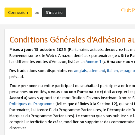
Connexion
S’inscrire
ou
Conditions Générales d’Adhésion 
Mises à jour
:
15 octobre 2025
(Partenaires actuels, découvrez les m
Bienvenue sur le site Web d’Amazon dédié aux partenaires (le «
Site P
les différentes entités d’Amazon, listées en
Annexe 1
(«
Amazon
» ou «
Des traductions sont disponibles en:
anglais
,
allemand
,
italien
,
espagno
prévaut.
Toute personne ou entité participant ou souhaitant participer à notre 
personnes ou entités, «
vous
» ou un «
Partenaire
») doit accepter le
Accord
») sans y apporter de modification. En vous inscrivant à notre Si
Politiques du Programme
(telles que définies à la Section 12), qui so
Partenaires, la Licence PI du Programme Partenaires, le Décompte de 
Marques du Programme Partenaires). Le contenu que vous publiez sur l
compris l'interdiction de créer, modifier ou supprimer des commentaires
directives.