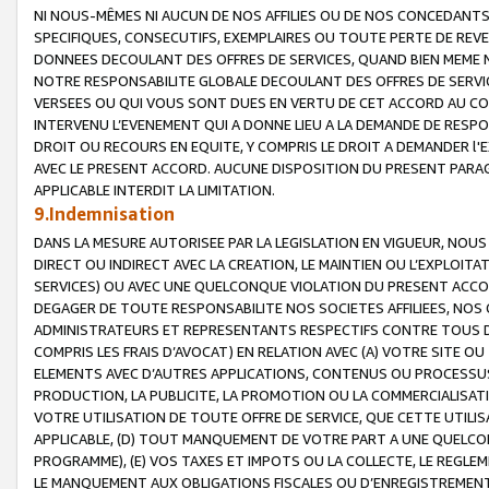
NI NOUS-MÊMES NI AUCUN DE NOS AFFILIES OU DE NOS CONCEDANT
SPECIFIQUES, CONSECUTIFS, EXEMPLAIRES OU TOUTE PERTE DE REVE
DONNEES DECOULANT DES OFFRES DE SERVICES, QUAND BIEN MEME N
NOTRE RESPONSABILITE GLOBALE DECOULANT DES OFFRES DE SERVI
VERSEES OU QUI VOUS SONT DUES EN VERTU DE CET ACCORD AU CO
INTERVENU L’EVENEMENT QUI A DONNE LIEU A LA DEMANDE DE RESP
DROIT OU RECOURS EN EQUITE, Y COMPRIS LE DROIT A DEMANDER l'
AVEC LE PRESENT ACCORD. AUCUNE DISPOSITION DU PRESENT PARAG
APPLICABLE INTERDIT LA LIMITATION.
9.Indemnisation
DANS LA MESURE AUTORISEE PAR LA LEGISLATION EN VIGUEUR, NO
DIRECT OU INDIRECT AVEC LA CREATION, LE MAINTIEN OU L’EXPLOIT
SERVICES) OU AVEC UNE QUELCONQUE VIOLATION DU PRESENT ACCO
DEGAGER DE TOUTE RESPONSABILITE NOS SOCIETES AFFILIEES, NOS 
ADMINISTRATEURS ET REPRESENTANTS RESPECTIFS CONTRE TOUS D
COMPRIS LES FRAIS D’AVOCAT) EN RELATION AVEC (A) VOTRE SITE O
ELEMENTS AVEC D’AUTRES APPLICATIONS, CONTENUS OU PROCESSUS, (
PRODUCTION, LA PUBLICITE, LA PROMOTION OU LA COMMERCIALISAT
VOTRE UTILISATION DE TOUTE OFFRE DE SERVICE, QUE CETTE UTILI
APPLICABLE, (D) TOUT MANQUEMENT DE VOTRE PART A UNE QUELCO
PROGRAMME), (E) VOS TAXES ET IMPOTS OU LA COLLECTE, LE REGLE
LE MANQUEMENT AUX OBLIGATIONS FISCALES OU D’ENREGISTREMENT 