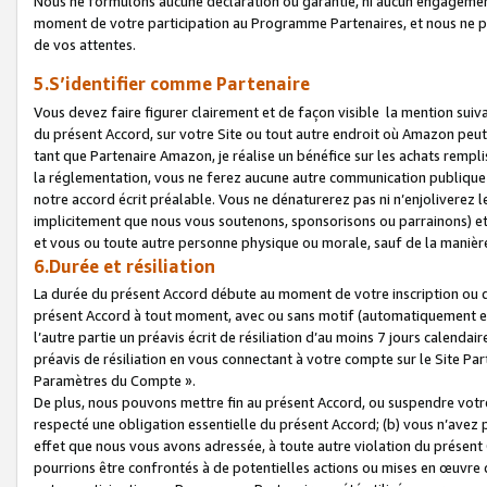
Nous ne formulons aucune déclaration ou garantie, ni aucun engagemen
moment de votre participation au Programme Partenaires, et nous ne p
de vos attentes.
5.S’identifier comme Partenaire
Vous devez faire figurer clairement et de façon visible la mention sui
du présent Accord, sur votre Site ou tout autre endroit où Amazon peut vo
tant que Partenaire Amazon, je réalise un bénéfice sur les achats remplis
la réglementation, vous ne ferez aucune autre communication publique
notre accord écrit préalable. Vous ne dénaturerez pas ni n’enjoliverez 
implicitement que nous vous soutenons, sponsorisons ou parrainons) et v
et vous ou toute autre personne physique ou morale, sauf de la manièr
6.Durée et résiliation
La durée du présent Accord débute au moment de votre inscription ou de
présent Accord à tout moment, avec ou sans motif (automatiquement et sa
l’autre partie un préavis écrit de résiliation d’au moins 7 jours calenda
préavis de résiliation en vous connectant à votre compte sur le Site Par
Paramètres du Compte ».
De plus, nous pouvons mettre fin au présent Accord, ou suspendre votre 
respecté une obligation essentielle du présent Accord; (b) vous n’avez p
effet que nous vous avons adressée, à toute autre violation du présen
pourrions être confrontés à de potentielles actions ou mises en œuvre 