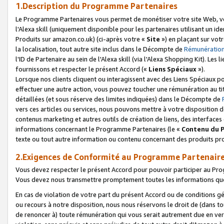
1.Description du Programme Partenaires
Le Programme Partenaires vous permet de monétiser votre site Web, vos 
l'Alexa skill (uniquement disponible pour les partenaires utilisant un 
Produits sur amazon.co.uk) (ci-après votre «
Site
») en plaçant sur votr
la localisation, tout autre site inclus dans le Décompte de
Rémunération
l'ID de Partenaire au sein de l'Alexa skill (via l'Alexa Shopping Kit). Le
fournissons et respecter le présent Accord («
Liens Spéciaux
»).
Lorsque nos clients cliquent ou interagissent avec des Liens Spéciaux p
effectuer une autre action, vous pouvez toucher une rémunération au ti
détaillées (et sous réserve des limites indiquées) dans le Décompte de
vers ces articles ou services, nous pouvons mettre à votre disposition d
contenus marketing et autres outils de création de liens, des interfaces
informations concernant le Programme Partenaires (le «
Contenu du 
texte ou tout autre information ou contenu concernant des produits prop
2.Exigences de Conformité au Programme Partenair
Vous devez respecter le présent Accord pour pouvoir participer au Pr
Vous devez nous transmettre promptement toutes les informations que
En cas de violation de votre part du présent Accord ou de conditions g
ou recours à notre disposition, nous nous réservons le droit de (dans 
de renoncer à) toute rémunération qui vous serait autrement due en ver