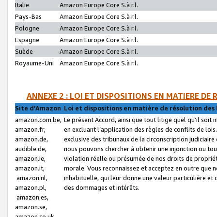
Italie
Amazon Europe Core S.à r.l.
Pays-Bas
Amazon Europe Core S.à r.l.
Pologne
Amazon Europe Core S.à r.l.
Espagne
Amazon Europe Core S.à r.l.
Suède
Amazon Europe Core S.à r.l.
Royaume-Uni
Amazon Europe Core S.à r.l.
ANNEXE 2 : LOI ET DISPOSITIONS EN MATIERE DE
Site d’Amazon
Loi et dispositions en matière de résolution des 
amazon.com.be,
Le présent Accord, ainsi que tout litige quel qu’il soi
amazon.fr,
en excluant l’application des règles de conflits de l
amazon.de,
exclusive des tribunaux de la circonscription judiciai
audible.de,
nous pouvons chercher à obtenir une injonction ou tou
amazon.ie,
violation réelle ou présumée de nos droits de proprié
amazon.it,
morale. Vous reconnaissez et acceptez en outre que n
amazon.nl,
inhabituelle, qui leur donne une valeur particulière 
amazon.pl,
des dommages et intérêts.
amazon.es,
amazon.se,
amazon.co.uk,