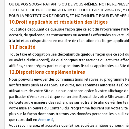
OU DE VOS SOUS-TRAITANTS OU DE VOUS-MÊMES. NOTRE REPRES
TOUT ACTE DE PROCEDURE AU NOM DE TOUTE PARTIE AMAZON , Y CO
POUR LA PROTECTION DE DROITS, ET NOTAMMENT POUR FAIRE APPL
10.Droit applicable et résolution des litiges
Tout litige découlant de quelque façon que ce soit du Programme Parte
Accord), de quelconques transactions ou activités effectuées en vertu d
à la loi et aux dispositions en matière de résolution des litiges applic
11.Fiscalité
Toute taxe et obligation liée découlant de quelque façon que ce soit 
ou avérée dudit Accord), de quelconques transactions ou activités effe
affiliées, seront régies par les dispositions fiscales applicables au Si
12.Dispositions complémentaires
Nous pouvons envoyer des communications relatives au programme Parten
notifications push et des SMS. En outre, nous sommes autorisés à (a) cont
utilisateurs de votre Site que nous obtenons grâce à votre affichage de
particulier d'Amazon ait cliqué sur un Lien Spécial de votre Site avant d
de toute autre manière des recherches sur votre Site afin de vérifier le re
votre mise en œuvre du Contenu du Programme figurant sur votre Site à
plus sur la façon dont nous traitons vos données personnelles, veuille
que reproduit en
Annexe 4
,
Vous reconnaissez et acceptez que (a) nos sociétés affiliées et nous-m