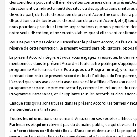
des conditions pouvant différer de celles contenues dans le présent Ac
(directement ou indirectement) des sites ou des applications similaires o
de votre part, de toute disposition du présent Accord ne constituera pa
disposition ou de toute autre disposition du présent Accord, et (d) tou
nous pourrions prendre et toutes approbations que nous pourrions donn
notre seule discrétion, et ne seront valables que si elles sont confirmée
Vous ne pouvez pas céder ou transférer le présent Accord, du fait de la 
réserve de cette restriction, le présent Accord sera obligatoire, opposab
Le présent Accord intègre, et vous vous engagez à respecter, la dernière 
mentionnées dans le présent Accord et toute autre politique s’appliqua
programme Partenaires (les «
Politiques du Programme
»), y compri
contradiction entre le présent Accord et toute Politique du Programme, 
l’accord que vous avez conclu avec une société affiliée d’Amazon dans 
programme séparé. Le présent Accord (y compris les Politiques du Progr
Programme Partenaires, et il supplante tous les accords et discussions 
Chaque fois qu’ils sont utilisés dans le présent Accord, les termes « in
s'entendent sans limitation.
Toutes les informations concernant Amazon ou ses sociétés affiliées 
Partenaires et qui ne relèvent pas du domaine public, ou qui devraient
«
Informations confidentielles
» d’Amazon et demeurent la propriété 
mesure où leur utilisation est raisonnablement nécessaire pour l'appli