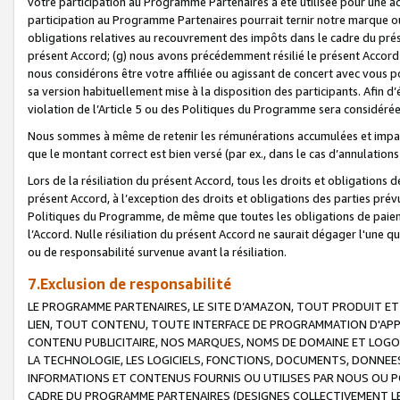
votre participation au Programme Partenaires a été utilisée pour une ac
participation au Programme Partenaires pourrait ternir notre marque ou
obligations relatives au recouvrement des impôts dans le cadre du prése
présent Accord; (g) nous avons précédemment résilié le présent Accord
nous considérons être votre affiliée ou agissant de concert avec vous 
sa version habituellement mise à la disposition des participants. Afin d’é
violation de l’Article 5 ou des Politiques du Programme sera considéré
Nous sommes à même de retenir les rémunérations accumulées et impayée
que le montant correct est bien versé (par ex., dans le cas d’annulations
Lors de la résiliation du présent Accord, tous les droits et obligations 
présent Accord, à l’exception des droits et obligations des parties prévus
Politiques du Programme, de même que toutes les obligations de paiement
l’Accord. Nulle résiliation du présent Accord ne saurait dégager l'une 
ou de responsabilité survenue avant la résiliation.
7.Exclusion de responsabilité
LE PROGRAMME PARTENAIRES, LE SITE D’AMAZON, TOUT PRODUIT ET 
LIEN, TOUT CONTENU, TOUTE INTERFACE DE PROGRAMMATION D'APP
CONTENU PUBLICITAIRE, NOS MARQUES, NOMS DE DOMAINE ET LOGOS
LA TECHNOLOGIE, LES LOGICIELS, FONCTIONS, DOCUMENTS, DONNEES
INFORMATIONS ET CONTENUS FOURNIS OU UTILISES PAR NOUS OU P
CADRE DU PROGRAMME PARTENAIRES (DESIGNES COLLECTIVEMENT LE