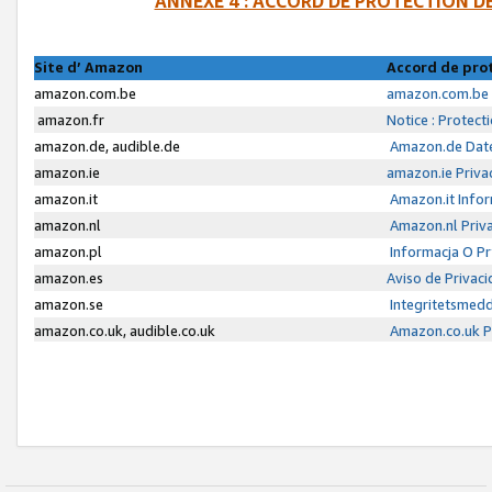
ANNEXE 4 : ACCORD DE PROTECTION 
Site d’ Amazon
Accord de pro
amazon.com.be
amazon.com.be 
amazon.fr
Notice : Protect
amazon.de, audible.de
Amazon.de Date
amazon.ie
amazon.ie Priva
amazon.it
Amazon.it Infor
amazon.nl
Amazon.nl Priva
amazon.pl
Informacja O P
amazon.es
Aviso de Privac
amazon.se
Integritetsmed
amazon.co.uk, audible.co.uk
Amazon.co.uk Pr