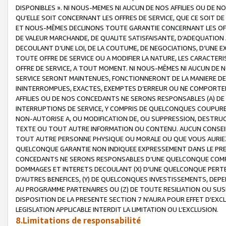
DISPONIBLES ». NI NOUS-MEMES NI AUCUN DE NOS AFFILIES OU D
QU’ELLE SOIT CONCERNANT LES OFFRES DE SERVICE, QUE CE SOIT DE
ET NOUS-MÊMES DECLINONS TOUTE GARANTIE CONCERNANT LES OFFRE
DE VALEUR MARCHANDE, DE QUALITE SATISFAISANTE, D’ADEQUATION
DECOULANT D’UNE LOI, DE LA COUTUME, DE NEGOCIATIONS, D’UNE
TOUTE OFFRE DE SERVICE OU A MODIFIER LA NATURE, LES CARACTERI
OFFRE DE SERVICE, A TOUT MOMENT. NI NOUS-MÊMES NI AUCUN DE 
SERVICE SERONT MAINTENUES, FONCTIONNERONT DE LA MANIERE DECR
ININTERROMPUES, EXACTES, EXEMPTES D’ERREUR OU NE COMPORT
AFFILIES OU DE NOS CONCEDANTS NE SERONS RESPONSABLES (A) DE
INTERRUPTIONS DE SERVICE, Y COMPRIS DE QUELCONQUES COUPURE
NON-AUTORISE A, OU MODIFICATION DE, OU SUPPRESSION, DESTRUC
TEXTE OU TOUT AUTRE INFORMATION OU CONTENU. AUCUN CONSEIL 
TOUT AUTRE PERSONNE PHYSIQUE OU MORALE OU QUE VOUS AURIEZ 
QUELCONQUE GARANTIE NON INDIQUEE EXPRESSEMENT DANS LE PRES
CONCEDANTS NE SERONS RESPONSABLES D’UNE QUELCONQUE COM
DOMMAGES ET INTERETS DECOULANT (X) D'UNE QUELCONQUE PERTE D
D'AUTRES BENEFICES, (Y) DE QUELCONQUES INVESTISSEMENTS, DEP
AU PROGRAMME PARTENAIRES OU (Z) DE TOUTE RESILIATION OU SU
DISPOSITION DE LA PRESENTE SECTION 7 N'AURA POUR EFFET D'EXC
LEGISLATION APPLICABLE INTERDIT LA LIMITATION OU L’EXCLUSION.
8.Limitations de responsabilité