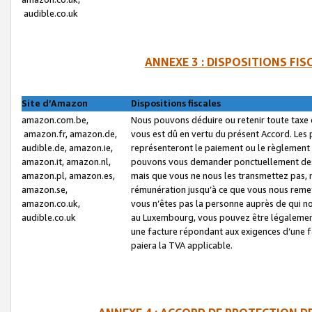
audible.co.uk
ANNEXE 3 : DISPOSITIONS FI
Site d’Amazon
Dispositions fiscales
amazon.com.be,
Nous pouvons déduire ou retenir toute taxe 
amazon.fr, amazon.de,
vous est dû en vertu du présent Accord. Les 
audible.de, amazon.ie,
représenteront le paiement ou le règlement 
amazon.it, amazon.nl,
pouvons vous demander ponctuellement des r
amazon.pl, amazon.es,
mais que vous ne nous les transmettez pas, n
amazon.se,
rémunération jusqu’à ce que vous nous reme
amazon.co.uk,
vous n’êtes pas la personne auprès de qui no
audible.co.uk
au Luxembourg, vous pouvez être légalement 
une facture répondant aux exigences d’une 
paiera la TVA applicable.