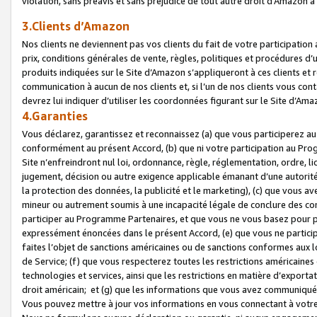
violation, sans préavis et sans préjudice de tout autre droit d’Amazo
3.Clients d’Amazon
Nos clients ne deviennent pas vos clients du fait de votre participati
prix, conditions générales de vente, règles, politiques et procédures d’u
produits indiquées sur le Site d’Amazon s’appliqueront à ces clients et
communication à aucun de nos clients et, si l’un de nos clients vous co
devrez lui indiquer d’utiliser les coordonnées figurant sur le Site d’Ama
4.Garanties
Vous déclarez, garantissez et reconnaissez (a) que vous participerez a
conformément au présent Accord, (b) que ni votre participation au Prog
Site n’enfreindront nul loi, ordonnance, règle, réglementation, ordre, li
jugement, décision ou autre exigence applicable émanant d’une autori
la protection des données, la publicité et le marketing), (c) que vous 
mineur ou autrement soumis à une incapacité légale de conclure des con
participer au Programme Partenaires, et que vous ne vous basez pour pr
expressément énoncées dans le présent Accord, (e) que vous ne particip
faites l’objet de sanctions américaines ou de sanctions conformes aux 
de Service; (f) que vous respecterez toutes les restrictions américaines
technologies et services, ainsi que les restrictions en matière d’exporta
droit américain; et (g) que les informations que vous avez communiqué
Vous pouvez mettre à jour vos informations en vous connectant à votre