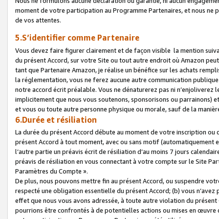
Nous ne formulons aucune déclaration ou garantie, ni aucun engagemen
moment de votre participation au Programme Partenaires, et nous ne p
de vos attentes.
5.S’identifier comme Partenaire
Vous devez faire figurer clairement et de façon visible la mention sui
du présent Accord, sur votre Site ou tout autre endroit où Amazon peut vo
tant que Partenaire Amazon, je réalise un bénéfice sur les achats remplis
la réglementation, vous ne ferez aucune autre communication publique
notre accord écrit préalable. Vous ne dénaturerez pas ni n’enjoliverez 
implicitement que nous vous soutenons, sponsorisons ou parrainons) et v
et vous ou toute autre personne physique ou morale, sauf de la manièr
6.Durée et résiliation
La durée du présent Accord débute au moment de votre inscription ou de
présent Accord à tout moment, avec ou sans motif (automatiquement et sa
l’autre partie un préavis écrit de résiliation d’au moins 7 jours calenda
préavis de résiliation en vous connectant à votre compte sur le Site Par
Paramètres du Compte ».
De plus, nous pouvons mettre fin au présent Accord, ou suspendre votre 
respecté une obligation essentielle du présent Accord; (b) vous n’avez p
effet que nous vous avons adressée, à toute autre violation du présen
pourrions être confrontés à de potentielles actions ou mises en œuvre 