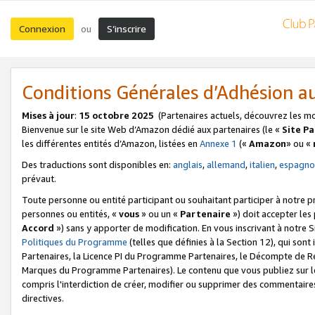
Connexion
S’inscrire
ou
Conditions Générales d’Adhésion 
Mises à jour
:
15 octobre 2025
(Partenaires actuels, découvrez les m
Bienvenue sur le site Web d’Amazon dédié aux partenaires (le «
Site P
les différentes entités d’Amazon, listées en
Annexe 1
(«
Amazon
» ou «
Des traductions sont disponibles en:
anglais
,
allemand
,
italien
,
espagno
prévaut.
Toute personne ou entité participant ou souhaitant participer à notre 
personnes ou entités, «
vous
» ou un «
Partenaire
») doit accepter le
Accord
») sans y apporter de modification. En vous inscrivant à notre Si
Politiques du Programme
(telles que définies à la Section 12), qui so
Partenaires, la Licence PI du Programme Partenaires, le Décompte de 
Marques du Programme Partenaires). Le contenu que vous publiez sur l
compris l'interdiction de créer, modifier ou supprimer des commentaires
directives.