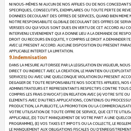
NI NOUS-MÊMES NI AUCUN DE NOS AFFILIES OU DE NOS CONCEDANT
SPECIFIQUES, CONSECUTIFS, EXEMPLAIRES OU TOUTE PERTE DE REVE
DONNEES DECOULANT DES OFFRES DE SERVICES, QUAND BIEN MEME N
NOTRE RESPONSABILITE GLOBALE DECOULANT DES OFFRES DE SERVI
VERSEES OU QUI VOUS SONT DUES EN VERTU DE CET ACCORD AU CO
INTERVENU L’EVENEMENT QUI A DONNE LIEU A LA DEMANDE DE RESP
DROIT OU RECOURS EN EQUITE, Y COMPRIS LE DROIT A DEMANDER l'
AVEC LE PRESENT ACCORD. AUCUNE DISPOSITION DU PRESENT PARAG
APPLICABLE INTERDIT LA LIMITATION.
9.Indemnisation
DANS LA MESURE AUTORISEE PAR LA LEGISLATION EN VIGUEUR, NO
DIRECT OU INDIRECT AVEC LA CREATION, LE MAINTIEN OU L’EXPLOIT
SERVICES) OU AVEC UNE QUELCONQUE VIOLATION DU PRESENT ACCO
DEGAGER DE TOUTE RESPONSABILITE NOS SOCIETES AFFILIEES, NOS 
ADMINISTRATEURS ET REPRESENTANTS RESPECTIFS CONTRE TOUS D
COMPRIS LES FRAIS D’AVOCAT) EN RELATION AVEC (A) VOTRE SITE O
ELEMENTS AVEC D’AUTRES APPLICATIONS, CONTENUS OU PROCESSUS, (
PRODUCTION, LA PUBLICITE, LA PROMOTION OU LA COMMERCIALISAT
VOTRE UTILISATION DE TOUTE OFFRE DE SERVICE, QUE CETTE UTILI
APPLICABLE, (D) TOUT MANQUEMENT DE VOTRE PART A UNE QUELCO
PROGRAMME), (E) VOS TAXES ET IMPOTS OU LA COLLECTE, LE REGLE
LE MANQUEMENT AUX OBLIGATIONS FISCALES OU D’ENREGISTREMENT 