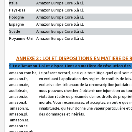
Italie
Amazon Europe Core S.à r.l.
Pays-Bas
Amazon Europe Core S.à r.l.
Pologne
Amazon Europe Core S.à r.l.
Espagne
Amazon Europe Core S.à r.l.
Suède
Amazon Europe Core S.à r.l.
Royaume-Uni
Amazon Europe Core S.à r.l.
ANNEXE 2 : LOI ET DISPOSITIONS EN MATIERE DE
Site d’Amazon
Loi et dispositions en matière de résolution des 
amazon.com.be,
Le présent Accord, ainsi que tout litige quel qu’il soi
amazon.fr,
en excluant l’application des règles de conflits de l
amazon.de,
exclusive des tribunaux de la circonscription judiciai
audible.de,
nous pouvons chercher à obtenir une injonction ou tou
amazon.ie,
violation réelle ou présumée de nos droits de proprié
amazon.it,
morale. Vous reconnaissez et acceptez en outre que n
amazon.nl,
inhabituelle, qui leur donne une valeur particulière 
amazon.pl,
des dommages et intérêts.
amazon.es,
amazon.se,
amazon.co.uk,