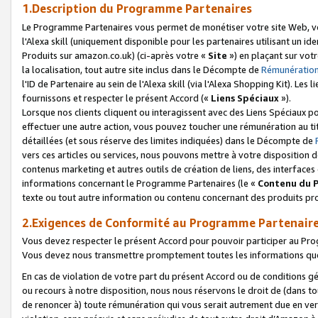
1.Description du Programme Partenaires
Le Programme Partenaires vous permet de monétiser votre site Web, vos 
l'Alexa skill (uniquement disponible pour les partenaires utilisant un 
Produits sur amazon.co.uk) (ci-après votre «
Site
») en plaçant sur votr
la localisation, tout autre site inclus dans le Décompte de
Rémunération
l'ID de Partenaire au sein de l'Alexa skill (via l'Alexa Shopping Kit). Le
fournissons et respecter le présent Accord («
Liens Spéciaux
»).
Lorsque nos clients cliquent ou interagissent avec des Liens Spéciaux p
effectuer une autre action, vous pouvez toucher une rémunération au ti
détaillées (et sous réserve des limites indiquées) dans le Décompte de
vers ces articles ou services, nous pouvons mettre à votre disposition d
contenus marketing et autres outils de création de liens, des interfaces
informations concernant le Programme Partenaires (le «
Contenu du 
texte ou tout autre information ou contenu concernant des produits prop
2.Exigences de Conformité au Programme Partenair
Vous devez respecter le présent Accord pour pouvoir participer au Pr
Vous devez nous transmettre promptement toutes les informations que
En cas de violation de votre part du présent Accord ou de conditions g
ou recours à notre disposition, nous nous réservons le droit de (dans 
de renoncer à) toute rémunération qui vous serait autrement due en ver