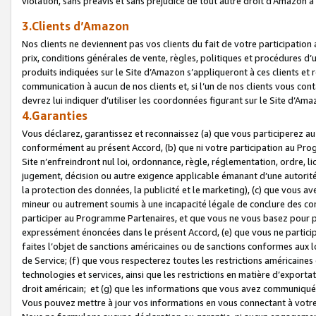
violation, sans préavis et sans préjudice de tout autre droit d’Amazo
3.Clients d’Amazon
Nos clients ne deviennent pas vos clients du fait de votre participati
prix, conditions générales de vente, règles, politiques et procédures d’u
produits indiquées sur le Site d’Amazon s’appliqueront à ces clients et
communication à aucun de nos clients et, si l’un de nos clients vous co
devrez lui indiquer d’utiliser les coordonnées figurant sur le Site d’Ama
4.Garanties
Vous déclarez, garantissez et reconnaissez (a) que vous participerez a
conformément au présent Accord, (b) que ni votre participation au Prog
Site n’enfreindront nul loi, ordonnance, règle, réglementation, ordre, li
jugement, décision ou autre exigence applicable émanant d’une autori
la protection des données, la publicité et le marketing), (c) que vous 
mineur ou autrement soumis à une incapacité légale de conclure des con
participer au Programme Partenaires, et que vous ne vous basez pour pr
expressément énoncées dans le présent Accord, (e) que vous ne particip
faites l’objet de sanctions américaines ou de sanctions conformes aux 
de Service; (f) que vous respecterez toutes les restrictions américaines
technologies et services, ainsi que les restrictions en matière d’exporta
droit américain; et (g) que les informations que vous avez communiqué
Vous pouvez mettre à jour vos informations en vous connectant à votre