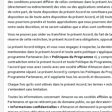
des conditions pouvant différer de celles contenues dans le présent Ac
(directement ou indirectement) des sites ou des applications similaires o
de votre part, de toute disposition du présent Accord ne constituera pa
disposition ou de toute autre disposition du présent Accord, et (d) tou
nous pourrions prendre et toutes approbations que nous pourrions donn
notre seule discrétion, et ne seront valables que si elles sont confirmée
Vous ne pouvez pas céder ou transférer le présent Accord, du fait de la 
réserve de cette restriction, le présent Accord sera obligatoire, opposab
Le présent Accord intègre, et vous vous engagez à respecter, la dernière 
mentionnées dans le présent Accord et toute autre politique s’appliqua
programme Partenaires (les «
Politiques du Programme
»), y compri
contradiction entre le présent Accord et toute Politique du Programme, 
l’accord que vous avez conclu avec une société affiliée d’Amazon dans 
programme séparé. Le présent Accord (y compris les Politiques du Progr
Programme Partenaires, et il supplante tous les accords et discussions 
Chaque fois qu’ils sont utilisés dans le présent Accord, les termes « in
s'entendent sans limitation.
Toutes les informations concernant Amazon ou ses sociétés affiliées 
Partenaires et qui ne relèvent pas du domaine public, ou qui devraient
«
Informations confidentielles
» d’Amazon et demeurent la propriété 
mesure où leur utilisation est raisonnablement nécessaire pour l'appli