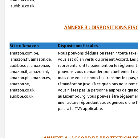
audible.co.uk
ANNEXE 3 : DISPOSITIONS FI
Site d’Amazon
Dispositions fiscales
amazon.com.be,
Nous pouvons déduire ou retenir toute taxe 
amazon.fr, amazon.de,
vous est dû en vertu du présent Accord. Les 
audible.de, amazon.ie,
représenteront le paiement ou le règlement 
amazon.it, amazon.nl,
pouvons vous demander ponctuellement des r
amazon.pl, amazon.es,
mais que vous ne nous les transmettez pas, n
amazon.se,
rémunération jusqu’à ce que vous nous reme
amazon.co.uk,
vous n’êtes pas la personne auprès de qui no
audible.co.uk
au Luxembourg, vous pouvez être légalement 
une facture répondant aux exigences d’une 
paiera la TVA applicable.