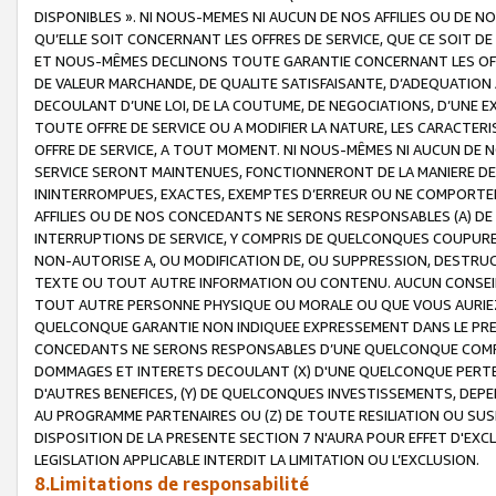
DISPONIBLES ». NI NOUS-MEMES NI AUCUN DE NOS AFFILIES OU D
QU’ELLE SOIT CONCERNANT LES OFFRES DE SERVICE, QUE CE SOIT DE
ET NOUS-MÊMES DECLINONS TOUTE GARANTIE CONCERNANT LES OFFRE
DE VALEUR MARCHANDE, DE QUALITE SATISFAISANTE, D’ADEQUATION
DECOULANT D’UNE LOI, DE LA COUTUME, DE NEGOCIATIONS, D’UNE
TOUTE OFFRE DE SERVICE OU A MODIFIER LA NATURE, LES CARACTERI
OFFRE DE SERVICE, A TOUT MOMENT. NI NOUS-MÊMES NI AUCUN DE 
SERVICE SERONT MAINTENUES, FONCTIONNERONT DE LA MANIERE DECR
ININTERROMPUES, EXACTES, EXEMPTES D’ERREUR OU NE COMPORT
AFFILIES OU DE NOS CONCEDANTS NE SERONS RESPONSABLES (A) DE
INTERRUPTIONS DE SERVICE, Y COMPRIS DE QUELCONQUES COUPURE
NON-AUTORISE A, OU MODIFICATION DE, OU SUPPRESSION, DESTRUC
TEXTE OU TOUT AUTRE INFORMATION OU CONTENU. AUCUN CONSEIL 
TOUT AUTRE PERSONNE PHYSIQUE OU MORALE OU QUE VOUS AURIEZ 
QUELCONQUE GARANTIE NON INDIQUEE EXPRESSEMENT DANS LE PRES
CONCEDANTS NE SERONS RESPONSABLES D’UNE QUELCONQUE COM
DOMMAGES ET INTERETS DECOULANT (X) D'UNE QUELCONQUE PERTE D
D'AUTRES BENEFICES, (Y) DE QUELCONQUES INVESTISSEMENTS, DEP
AU PROGRAMME PARTENAIRES OU (Z) DE TOUTE RESILIATION OU SU
DISPOSITION DE LA PRESENTE SECTION 7 N'AURA POUR EFFET D'EXC
LEGISLATION APPLICABLE INTERDIT LA LIMITATION OU L’EXCLUSION.
8.Limitations de responsabilité