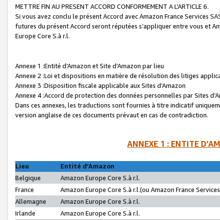
METTRE FIN AU PRESENT ACCORD CONFORMEMENT A L’ARTICLE 6.
Si vous avez conclu le présent Accord avec Amazon France Services SAS 
futures du présent Accord seront réputées s’appliquer entre vous et 
Europe Core S.à r.l.
Annexe 1 :Entité d’Amazon et Site d’Amazon par lieu
Annexe 2 :Loi et dispositions en matière de résolution des litiges appli
Annexe 3 :Disposition fiscale applicable aux Sites d’Amazon
Annexe 4 :Accord de protection des données personnelles par Sites d
Dans ces annexes, les traductions sont fournies à titre indicatif uniquem
version anglaise de ces documents prévaut en cas de contradiction.
ANNEXE 1 : ENTITE D’A
Lieu
Entité d’Amazon
Belgique
Amazon Europe Core S.à r.l.
France
Amazon Europe Core S.à r.l.(ou Amazon France Services 
Allemagne
Amazon Europe Core S.à r.l.
Irlande
Amazon Europe Core S.à r.l.