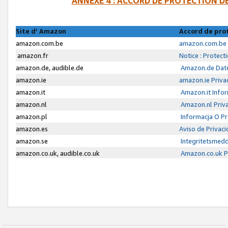
ANNEXE 4 : ACCORD DE PROTECTION 
Site d’ Amazon
Accord de pro
amazon.com.be
amazon.com.be 
amazon.fr
Notice : Protect
amazon.de, audible.de
Amazon.de Date
amazon.ie
amazon.ie Priva
amazon.it
Amazon.it Infor
amazon.nl
Amazon.nl Priva
amazon.pl
Informacja O P
amazon.es
Aviso de Privac
amazon.se
Integritetsmed
amazon.co.uk, audible.co.uk
Amazon.co.uk Pr