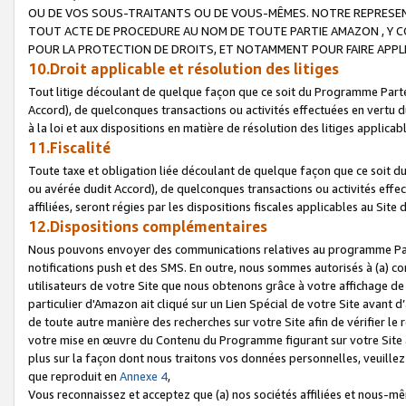
OU DE VOS SOUS-TRAITANTS OU DE VOUS-MÊMES. NOTRE REPRES
TOUT ACTE DE PROCEDURE AU NOM DE TOUTE PARTIE AMAZON , Y CO
POUR LA PROTECTION DE DROITS, ET NOTAMMENT POUR FAIRE APPL
10.Droit applicable et résolution des litiges
Tout litige découlant de quelque façon que ce soit du Programme Parte
Accord), de quelconques transactions ou activités effectuées en vertu d
à la loi et aux dispositions en matière de résolution des litiges applic
11.Fiscalité
Toute taxe et obligation liée découlant de quelque façon que ce soit 
ou avérée dudit Accord), de quelconques transactions ou activités effe
affiliées, seront régies par les dispositions fiscales applicables au Si
12.Dispositions complémentaires
Nous pouvons envoyer des communications relatives au programme Parten
notifications push et des SMS. En outre, nous sommes autorisés à (a) cont
utilisateurs de votre Site que nous obtenons grâce à votre affichage de
particulier d'Amazon ait cliqué sur un Lien Spécial de votre Site avant d
de toute autre manière des recherches sur votre Site afin de vérifier le re
votre mise en œuvre du Contenu du Programme figurant sur votre Site à
plus sur la façon dont nous traitons vos données personnelles, veuille
que reproduit en
Annexe 4
,
Vous reconnaissez et acceptez que (a) nos sociétés affiliées et nous-m