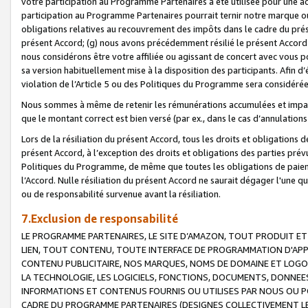
votre participation au Programme Partenaires a été utilisée pour une ac
participation au Programme Partenaires pourrait ternir notre marque ou
obligations relatives au recouvrement des impôts dans le cadre du prése
présent Accord; (g) nous avons précédemment résilié le présent Accord
nous considérons être votre affiliée ou agissant de concert avec vous 
sa version habituellement mise à la disposition des participants. Afin d’é
violation de l’Article 5 ou des Politiques du Programme sera considéré
Nous sommes à même de retenir les rémunérations accumulées et impayée
que le montant correct est bien versé (par ex., dans le cas d’annulations
Lors de la résiliation du présent Accord, tous les droits et obligations 
présent Accord, à l’exception des droits et obligations des parties prévus
Politiques du Programme, de même que toutes les obligations de paiement
l’Accord. Nulle résiliation du présent Accord ne saurait dégager l'une 
ou de responsabilité survenue avant la résiliation.
7.Exclusion de responsabilité
LE PROGRAMME PARTENAIRES, LE SITE D’AMAZON, TOUT PRODUIT ET 
LIEN, TOUT CONTENU, TOUTE INTERFACE DE PROGRAMMATION D'APP
CONTENU PUBLICITAIRE, NOS MARQUES, NOMS DE DOMAINE ET LOGOS
LA TECHNOLOGIE, LES LOGICIELS, FONCTIONS, DOCUMENTS, DONNEES
INFORMATIONS ET CONTENUS FOURNIS OU UTILISES PAR NOUS OU P
CADRE DU PROGRAMME PARTENAIRES (DESIGNES COLLECTIVEMENT LE