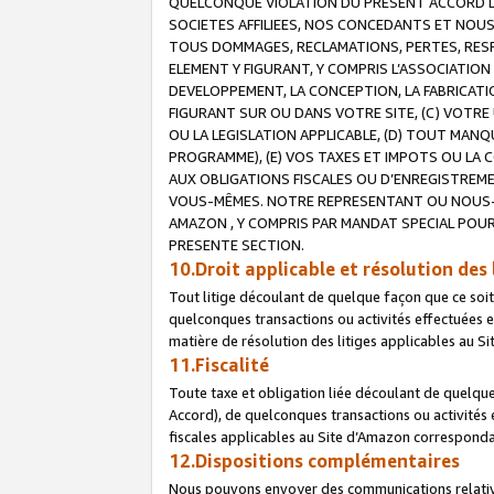
QUELCONQUE VIOLATION DU PRESENT ACCORD DE
SOCIETES AFFILIEES, NOS CONCEDANTS ET NOUS
TOUS DOMMAGES, RECLAMATIONS, PERTES, RESPO
ELEMENT Y FIGURANT, Y COMPRIS L’ASSOCIATION
DEVELOPPEMENT, LA CONCEPTION, LA FABRICATI
FIGURANT SUR OU DANS VOTRE SITE, (C) VOTRE 
OU LA LEGISLATION APPLICABLE, (D) TOUT MA
PROGRAMME), (E) VOS TAXES ET IMPOTS OU LA 
AUX OBLIGATIONS FISCALES OU D’ENREGISTREME
VOUS-MÊMES. NOTRE REPRESENTANT OU NOUS-
AMAZON , Y COMPRIS PAR MANDAT SPECIAL POUR
PRESENTE SECTION.
10.Droit applicable et résolution des 
Tout litige découlant de quelque façon que ce soi
quelconques transactions ou activités effectuées en
matière de résolution des litiges applicables au S
11.Fiscalité
Toute taxe et obligation liée découlant de quelqu
Accord), de quelconques transactions ou activités e
fiscales applicables au Site d’Amazon corresponda
12.Dispositions complémentaires
Nous pouvons envoyer des communications relatives