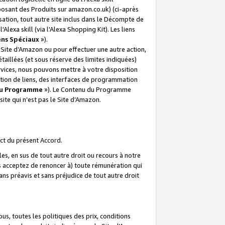
posant des Produits sur amazon.co.uk) (ci-après
isation, tout autre site inclus dans le Décompte de
 l'Alexa skill (via l'Alexa Shopping Kit). Les liens
ens Spéciaux
»).
e Site d’Amazon ou pour effectuer une autre action,
aillées (et sous réserve des limites indiquées)
 services, nous pouvons mettre à votre disposition
ation de liens, des interfaces de programmation
u Programme
»). Le Contenu du Programme
ite qui n’est pas le Site d’Amazon.
ct du présent Accord.
s, en sus de tout autre droit ou recours à notre
s acceptez de renoncer à) toute rémunération qui
ans préavis et sans préjudice de tout autre droit
s, toutes les politiques des prix, conditions