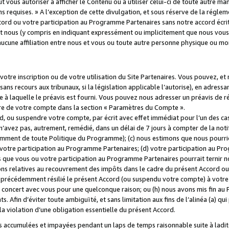
 vous autoriser à afficher le Contenu ou à utiliser celui-ci de toute autre man
ns requises. » A l’exception de cette divulgation, et sous réserve de la régle
rd ou votre participation au Programme Partenaires sans notre accord écrit
s et nous (y compris en indiquant expressément ou implicitement que nous vou
d'aucune affiliation entre nous et vous ou toute autre personne physique ou m
tre inscription ou de votre utilisation du Site Partenaires. Vous pouvez, et
 recours aux tribunaux, si la législation applicable l’autorise), en adressant 
e à laquelle le préavis est fourni. Vous pouvez nous adresser un préavis de r
ture de votre compte dans la section « Paramètres du Compte ».
, ou suspendre votre compte, par écrit avec effet immédiat pour l’un des cas
 n’avez pas, autrement, remédié, dans un délai de 7 jours à compter de la noti
tamment de toute Politique du Programme); (c) nous estimons que nous pourrio
votre participation au Programme Partenaires; (d) votre participation au Pro
ns que vous ou votre participation au Programme Partenaires pourrait ternir 
ons relatives au recouvrement des impôts dans le cadre du présent Accord ou 
s précédemment résilié le présent Accord (ou suspendu votre compte) à votre
de concert avec vous pour une quelconque raison; ou (h) nous avons mis fin a
. Afin d’éviter toute ambiguïté, et sans limitation aux fins de l’alinéa (a) qui
violation d’une obligation essentielle du présent Accord.
accumulées et impayées pendant un laps de temps raisonnable suite à ladite