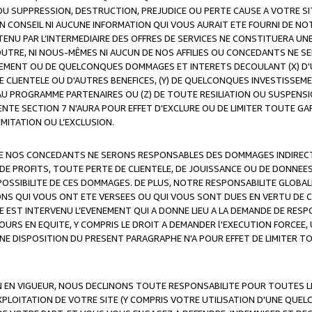
OU SUPPRESSION, DESTRUCTION, PREJUDICE OU PERTE CAUSE A VOTRE SI
 CONSEIL NI AUCUNE INFORMATION QUI VOUS AURAIT ETE FOURNI DE N
ENU PAR L’INTERMEDIAIRE DES OFFRES DE SERVICES NE CONSTITUERA U
OUTRE, NI NOUS-MÊMES NI AUCUN DE NOS AFFILIES OU CONCEDANTS NE
MENT OU DE QUELCONQUES DOMMAGES ET INTERETS DECOULANT (X) D'
DE CLIENTELE OU D'AUTRES BENEFICES, (Y) DE QUELCONQUES INVESTISS
 AU PROGRAMME PARTENAIRES OU (Z) DE TOUTE RESILIATION OU SUSPENS
ENTE SECTION 7 N'AURA POUR EFFET D'EXCLURE OU DE LIMITER TOUTE G
IMITATION OU L’EXCLUSION.
 DE NOS CONCEDANTS NE SERONS RESPONSABLES DES DOMMAGES INDIRECTS
DE PROFITS, TOUTE PERTE DE CLIENTELE, DE JOUISSANCE OU DE DONNEE
POSSIBILITE DE CES DOMMAGES. DE PLUS, NOTRE RESPONSABILITE GLOBA
ONS QUI VOUS ONT ETE VERSEES OU QUI VOUS SONT DUES EN VERTU DE
 EST INTERVENU L’EVENEMENT QUI A DONNE LIEU A LA DEMANDE DE RESP
OURS EN EQUITE, Y COMPRIS LE DROIT A DEMANDER l'EXECUTION FORCEE
UNE DISPOSITION DU PRESENT PARAGRAPHE N'A POUR EFFET DE LIMITER T
ON EN VIGUEUR, NOUS DECLINONS TOUTE RESPONSABILITE POUR TOUTES 
’EXPLOITATION DE VOTRE SITE (Y COMPRIS VOTRE UTILISATION D'UNE QUE