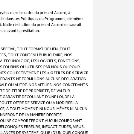
troyées dans le cadre du présent Accord, à
écifiés dans les Politiques du Programme, de même
. Nulle résiliation du présent Accord ne saurait
e avant la résiliation.
 SPECIAL, TOUT FORMAT DE LIEN, TOUT
EES, TOUT CONTENU PUBLICITAIRE, NOS
A TECHNOLOGIE, LES LOGICIELS, FONCTIONS,
S FOURNIS OU UTILISES PAR NOUS OU POUR
NES COLLECTIVEMENT LES «
OFFRES DE SERVICE
 CONCEDANTS NE FORMULONS AUCUNE DECLARATION
EGALE OU AUTRE. NOS AFFILIES, NOS CONCEDANTS
E DE TITRE DE PROPRIETE, DE VALEUR
 GARANTIE DECOULANT D’UNE LOI, DE LA
UTE OFFRE DE SERVICE OU A MODIFIER LA
VICE, A TOUT MOMENT. NI NOUS-MÊMES NI AUCUN
NNERONT DE LA MANIERE DECRITE,
REUR OU NE COMPORTERONT AUCUN COMPOSANT
ELCONQUES ERREURS, INEXACTITUDES, VIRUS,
LLANCES DE SYSTEME, OU (B) D'UN QUELCONQUE