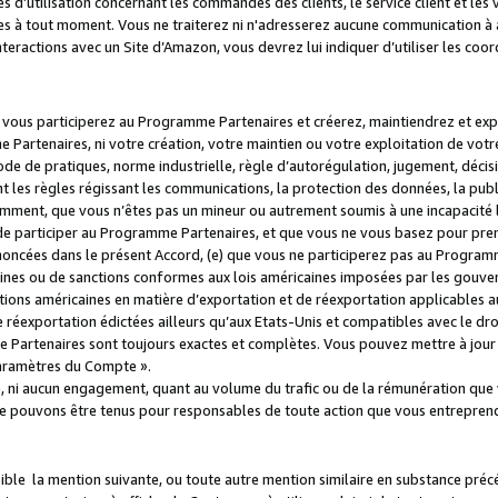
s d’utilisation concernant les commandes des clients, le service client et les
es à tout moment. Vous ne traiterez ni n'adresserez aucune communication à au
teractions avec un Site d’Amazon, vous devrez lui indiquer d’utiliser les coo
e vous participerez au Programme Partenaires et créerez, maintiendrez et ex
 Partenaires, ni votre création, votre maintien ou votre exploitation de votre
 code de pratiques, norme industrielle, règle d’autorégulation, jugement, déc
s règles régissant les communications, la protection des données, la public
amment, que vous n’êtes pas un mineur ou autrement soumis à une incapacité l
de participer au Programme Partenaires, et que vous ne vous basez pour pren
oncées dans le présent Accord, (e) que vous ne participerez pas au Programme
icaines ou de sanctions conformes aux lois américaines imposées par les gouv
ctions américaines en matière d’exportation et de réexportation applicables aux
e réexportation édictées ailleurs qu’aux Etats-Unis et compatibles avec le dr
artenaires sont toujours exactes et complètes. Vous pouvez mettre à jour 
 Paramètres du Compte ».
, ni aucun engagement, quant au volume du trafic ou de la rémunération qu
e pouvons être tenus pour responsables de toute action que vous entreprend
sible la mention suivante, ou toute autre mention similaire en substance pré