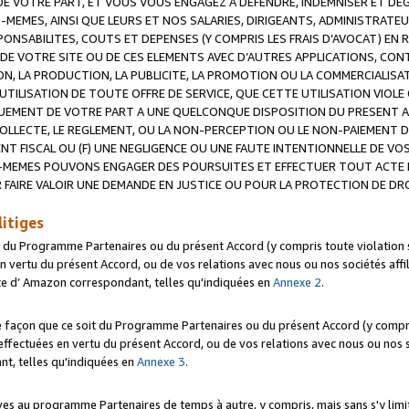
 VOTRE PART, ET VOUS VOUS ENGAGEZ A DEFENDRE, INDEMNISER ET DE
-MEMES, AINSI QUE LEURS ET NOS SALARIES, DIRIGEANTS, ADMINISTRAT
NSABILITES, COUTS ET DEPENSES (Y COMPRIS LES FRAIS D’AVOCAT) EN R
 DE VOTRE SITE OU DE CES ELEMENTS AVEC D’AUTRES APPLICATIONS, CONT
ON, LA PRODUCTION, LA PUBLICITE, LA PROMOTION OU LA COMMERCIALIS
UTILISATION DE TOUTE OFFRE DE SERVICE, QUE CETTE UTILISATION VIOL
NQUEMENT DE VOTRE PART A UNE QUELCONQUE DISPOSITION DU PRESENT 
COLLECTE, LE REGLEMENT, OU LA NON-PERCEPTION OU LE NON-PAIEMENT 
NT FISCAL OU (F) UNE NEGLIGENCE OU UNE FAUTE INTENTIONNELLE DE V
MEMES POUVONS ENGAGER DES POURSUITES ET EFFECTUER TOUT ACTE 
 FAIRE VALOIR UNE DEMANDE EN JUSTICE OU POUR LA PROTECTION DE DR
litiges
t du Programme Partenaires ou du présent Accord (y compris toute violation
 vertu du présent Accord, ou de vos relations avec nous ou nos sociétés affili
ite d’ Amazon correspondant, telles qu'indiquées en
Annexe 2
.
e façon que ce soit du Programme Partenaires ou du présent Accord (y compr
ffectuées en vertu du présent Accord, ou de vos relations avec nous ou nos soc
nt, telles qu'indiquées en
Annexe 3
.
 au programme Partenaires de temps à autre, y compris, mais sans s'y limite