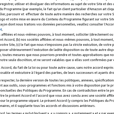
registrer, utiliser et divulguer des informations au sujet de votre Site et des
u Programme (par exemple, le fait qu’un client particulier d'Amazon ait cliqu
ôler, parcourir et effectuer de toute autre manière des recherches sur votre Si
tre logo et votre mise en œuvre du Contenu du Programme figurant sur votre Si
 façon dont nous traitons vos données personnelles, veuillez consulter l’Acc
 4
,
 affiliées et nous-mêmes pouvons, à tout moment, solliciter (directement ou 
nt Accord, (b) nos sociétés affiliées et nous-mêmes pouvons, à tout moment, 
votre Site, (c) le fait que nous n’imposions pas la stricte exécution, de votre
poser ultérieurement l’exécution de ladite disposition ou de toute autre disp
ce, toutes mesures que nous pourrions prendre et toutes approbations que n
otre seule discrétion, et ne seront valables que si elles sont confirmées par 
Accord, du fait de la loi ou pour toute autre cause, sans notre accord exprès 
posable et exécutoire à l’égard des parties, de leurs successeurs et ayants dro
especter, la dernière version de toutes les politiques, annexes, spécification
ant aux outils, sous-programmes et fonctions mis à votre disposition par le 
 ponctuelles des Politiques du Programme. En cas de contradiction entre le p
ntre le présent Accord et l’accord que vous avez conclu avec une société aff
 pour le programme séparé. Le présent Accord (y compris les Politiques du Pr
ires, et il supplante tous les accords et discussions antérieurs.
cord, les termes « inclut/incluent », « y compris », « notamment » et « par e