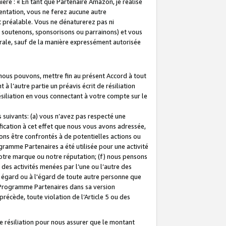
ière : « En tant que Partenaire Amazon, je réalise
mentation, vous ne ferez aucune autre
 préalable. Vous ne dénaturerez pas ni
s soutenons, sponsorisons ou parrainons) et vous
orale, sauf de la manière expressément autorisée
 nous pouvons, mettre fin au présent Accord à tout
à l’autre partie un préavis écrit de résiliation
ésiliation en vous connectant à votre compte sur le
 suivants: (a) vous n’avez pas respecté une
fication à cet effet que nous vous avons adressée,
ns être confrontés à de potentielles actions ou
gramme Partenaires a été utilisée pour une activité
notre marque ou notre réputation; (f) nous pensons
des activités menées par l’une ou l’autre des
 égard ou à l'égard de toute autre personne que
u Programme Partenaires dans sa version
 précède, toute violation de l’Article 5 ou des
 résiliation pour nous assurer que le montant