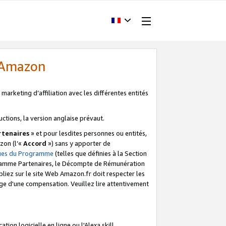
d'Amazon
marketing d’affiliation avec les différentes entités
uctions, la version anglaise prévaut.
tenaires
» et pour lesdites personnes ou entités,
zon (l’«
Accord
») sans y apporter de
ques du Programme
(telles que définies à la Section
ogramme Partenaires, le Décompte de Rémunération
iez sur le site Web Amazon.fr doit respecter les
ge d'une compensation. Veuillez lire attentivement
on logicielle en ligne ou l'Alexa skill