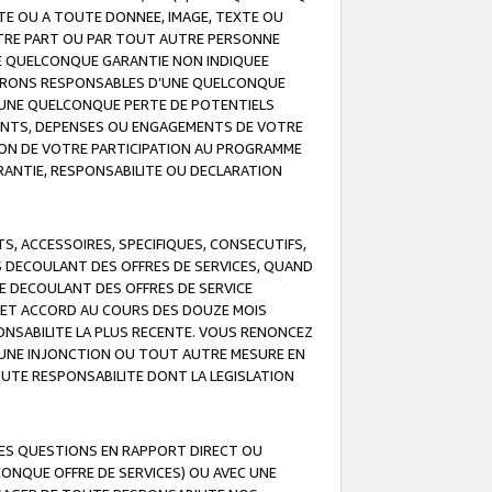
TE OU A TOUTE DONNEE, IMAGE, TEXTE OU
OTRE PART OU PAR TOUT AUTRE PERSONNE
NE QUELCONQUE GARANTIE NON INDIQUEE
 SERONS RESPONSABLES D’UNE QUELCONQUE
UNE QUELCONQUE PERTE DE POTENTIELS
EMENTS, DEPENSES OU ENGAGEMENTS DE VOTRE
ION DE VOTRE PARTICIPATION AU PROGRAMME
ARANTIE, RESPONSABILITE OU DECLARATION
, ACCESSOIRES, SPECIFIQUES, CONSECUTIFS,
S DECOULANT DES OFFRES DE SERVICES, QUAND
LE DECOULANT DES OFFRES DE SERVICE
 CET ACCORD AU COURS DES DOUZE MOIS
ONSABILITE LA PLUS RECENTE. VOUS RENONCEZ
, UNE INJONCTION OU TOUT AUTRE MESURE EN
OUTE RESPONSABILITE DONT LA LEGISLATION
LES QUESTIONS EN RAPPORT DIRECT OU
LCONQUE OFFRE DE SERVICES) OU AVEC UNE