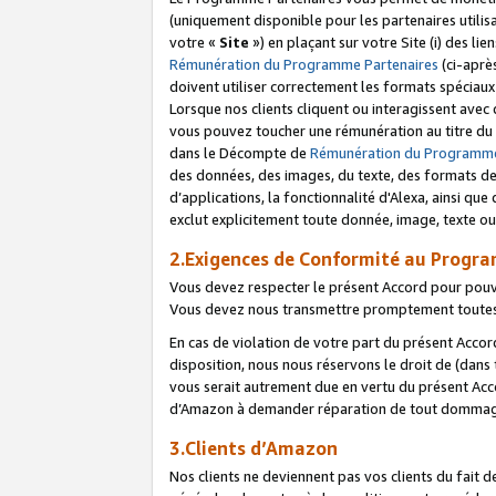
(uniquement disponible pour les partenaires utilis
votre «
Site
») en plaçant sur votre Site (i) des li
Rémunération du Programme Partenaires
(ci-aprè
doivent utiliser correctement les formats spéciaux
Lorsque nos clients cliquent ou interagissent avec
vous pouvez toucher une rémunération au titre du p
dans le Décompte de
Rémunération du Programme
des données, des images, du texte, des formats de 
d’applications, la fonctionnalité d'Alexa, ainsi q
exclut explicitement toute donnée, image, texte ou
2.Exigences de Conformité au Progr
Vous devez respecter le présent Accord pour pouv
Vous devez nous transmettre promptement toutes 
En cas de violation de votre part du présent Accor
disposition, nous nous réservons le droit de (dans
vous serait autrement due en vertu du présent Accor
d’Amazon à demander réparation de tout dommag
3.Clients d’Amazon
Nos clients ne deviennent pas vos clients du fait 