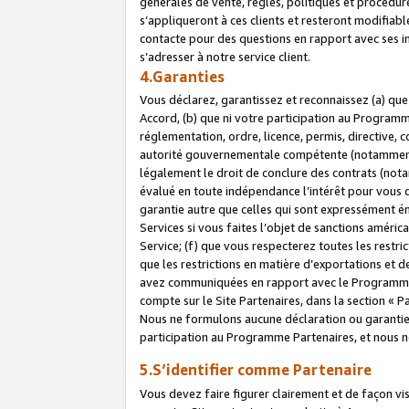
générales de vente, règles, politiques et procédure
s’appliqueront à ces clients et resteront modifiabl
contacte pour des questions en rapport avec ses in
s’adresser à notre service client.
4.Garanties
Vous déclarez, garantissez et reconnaissez (a) qu
Accord, (b) que ni votre participation au Programme
réglementation, ordre, licence, permis, directive,
autorité gouvernementale compétente (notamment le
légalement le droit de conclure des contrats (not
évalué en toute indépendance l’intérêt pour vous 
garantie autre que celles qui sont expressément én
Services si vous faites l’objet de sanctions amér
Service; (f) que vous respecterez toutes les restri
que les restrictions en matière d’exportations et d
avez communiquées en rapport avec le Programme P
compte sur le Site Partenaires, dans la section «
Nous ne formulons aucune déclaration ou garantie
participation au Programme Partenaires, et nous n
5.S’identifier comme Partenaire
Vous devez faire figurer clairement et de façon vi