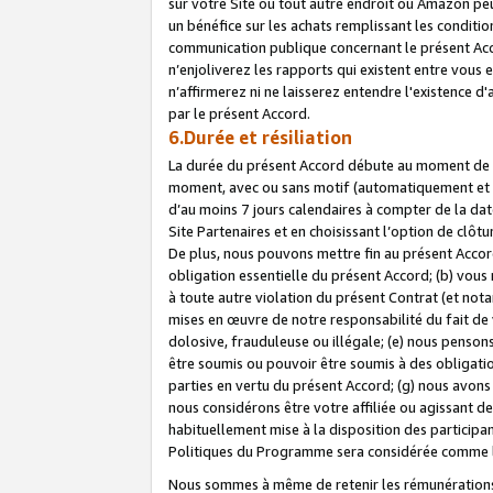
sur votre Site ou tout autre endroit où Amazon peut
un bénéfice sur les achats remplissant les conditio
communication publique concernant le présent Acco
n’enjoliverez les rapports qui existent entre vou
n’affirmerez ni ne laisserez entendre l'existence 
par le présent Accord.
6.Durée et résiliation
La durée du présent Accord débute au moment de vo
moment, avec ou sans motif (automatiquement et sans
d’au moins 7 jours calendaires à compter de la dat
Site Partenaires et en choisissant l’option de clô
De plus, nous pouvons mettre fin au présent Accord
obligation essentielle du présent Accord; (b) vous
à toute autre violation du présent Contrat (et no
mises en œuvre de notre responsabilité du fait de 
dolosive, frauduleuse ou illégale; (e) nous penso
être soumis ou pouvoir être soumis à des obligati
parties en vertu du présent Accord; (g) nous avon
nous considérons être votre affiliée ou agissant 
habituellement mise à la disposition des participants
Politiques du Programme sera considérée comme la 
Nous sommes à même de retenir les rémunérations 