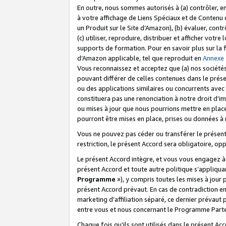
En outre, nous sommes autorisés à (a) contrôler, en
à votre affichage de Liens Spéciaux et de Contenu d
un Produit sur le Site d’Amazon), (b) évaluer, contr
(c) utiliser, reproduire, distribuer et afficher vo
supports de formation. Pour en savoir plus sur la
d’Amazon applicable, tel que reproduit en
Annexe
Vous reconnaissez et acceptez que (a) nos sociétés
pouvant différer de celles contenues dans le prése
ou des applications similaires ou concurrents avec 
constituera pas une renonciation à notre droit d’im
ou mises à jour que nous pourrions mettre en pla
pourront être mises en place, prises ou données à n
Vous ne pouvez pas céder ou transférer le présent 
restriction, le présent Accord sera obligatoire, op
Le présent Accord intègre, et vous vous engagez à r
présent Accord et toute autre politique s’appliqu
Programme
»), y compris toutes les mises à jour
présent Accord prévaut. En cas de contradiction e
marketing d’affiliation séparé, ce dernier prévaut
entre vous et nous concernant le Programme Partena
Chaque fois qu’ils sont utilisés dans le présent Ac