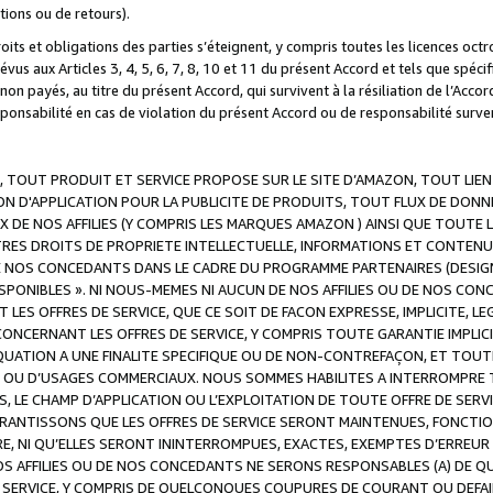
ations ou de retours).
droits et obligations des parties s’éteignent, y compris toutes les licences oc
révus aux Articles 3, 4, 5, 6, 7, 8, 10 et 11 du présent Accord et tels que sp
n payés, au titre du présent Accord, qui survivent à la résiliation de l’Accord
onsabilité en cas de violation du présent Accord ou de responsabilité survenu
, TOUT PRODUIT ET SERVICE PROPOSE SUR LE SITE D’AMAZON, TOUT LIEN
 D'APPLICATION POUR LA PUBLICITE DE PRODUITS, TOUT FLUX DE DONN
DE NOS AFFILIES (Y COMPRIS LES MARQUES AMAZON ) AINSI QUE TOUTE L
RES DROITS DE PROPRIETE INTELLECTUELLE, INFORMATIONS ET CONTENU
DE NOS CONCEDANTS DANS LE CADRE DU PROGRAMME PARTENAIRES (DESIG
E DISPONIBLES ». NI NOUS-MEMES NI AUCUN DE NOS AFFILIES OU DE NOS
LES OFFRES DE SERVICE, QUE CE SOIT DE FACON EXPRESSE, IMPLICITE, L
CERNANT LES OFFRES DE SERVICE, Y COMPRIS TOUTE GARANTIE IMPLICIT
QUATION A UNE FINALITE SPECIFIQUE OU DE NON-CONTREFAÇON, ET TOUTE
 OU D’USAGES COMMERCIAUX. NOUS SOMMES HABILITES A INTERROMPRE TO
S, LE CHAMP D’APPLICATION OU L’EXPLOITATION DE TOUTE OFFRE DE SER
ARANTISSONS QUE LES OFFRES DE SERVICE SERONT MAINTENUES, FONCTIO
ERE, NI QU’ELLES SERONT ININTERROMPUES, EXACTES, EXEMPTES D’ER
S AFFILIES OU DE NOS CONCEDANTS NE SERONS RESPONSABLES (A) DE QU
E SERVICE, Y COMPRIS DE QUELCONQUES COUPURES DE COURANT OU DEFAI