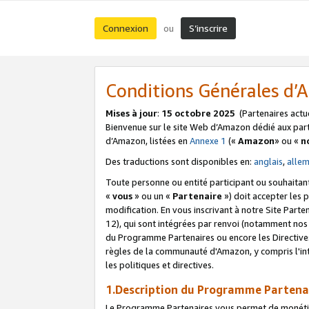
Connexion
S’inscrire
ou
Conditions Générales d
Mises à jour
:
15 octobre 2025
(Partenaires actu
Bienvenue sur le site Web d’Amazon dédié aux part
d’Amazon, listées en
Annexe 1
(«
Amazon
» ou «
n
Des traductions sont disponibles en:
anglais
,
alle
Toute personne ou entité participant ou souhaitan
«
vous
» ou un «
Partenaire
») doit accepter les
modification. En vous inscrivant à notre Site Parte
12), qui sont intégrées par renvoi (notamment no
du Programme Partenaires ou encore les Directive
règles de la communauté d'Amazon, y compris l'int
les politiques et directives.
1.Description du Programme Partena
Le Programme Partenaires vous permet de monétiser 