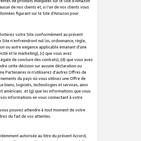
 ventes de produits indiquées sur le Site d’Amazon
cun de nos clients et, si l’un de nos clients vous
rdonnées figurant sur le Site d’Amazon pour
ploiterez votre Site conformément au présent
 Site n’enfreindront nul loi, ordonnance, règle,
ision ou autre exigence applicable émanant d’une
ité et le marketing), (c) que vous avez
égale de conclure des contrats), (d) que vous avez
dre cette décision sur aucune déclaration ou
 Partenaires ni n’utiliserez d’autres Offres de
ernements du pays où vous utilisez une Offre de
 biens, logiciels, technologies et services, ainsi
oit américain; et (g) que les informations que vous
vos informations en vous connectant à votre
e vous pouvez attendre à tout moment de votre
rez du fait de vos attentes.
cédemment autorisée au titre du présent Accord,