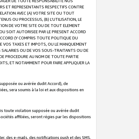
GAGER DE TOUTE RESPONSABILITE NOS
EURS ET REPRESENTANTS RESPECTIFS CONTRE
ELATION AVEC (A) VOTRE SITE OU TOUT
ENUS OU PROCESSUS, (B) L’UTILISATION, LE
ATION DE VOTRE SITE OU DE TOUT ELEMENT
E OU SOIT AUTORISEE PAR LE PRESENT ACCORD
ACCORD (Y COMPRIS TOUTE POLITIQUE DU
DE VOS TAXES ET IMPOTS, OU LE MANQUEMENT
OS SALARIES OU DE VOS SOUS-TRAITANTS OU DE
DE PROCEDURE AU NOM DE TOUTE PARTIE
OITS, ET NOTAMMENT POUR FAIRE APPLIQUER LA
 supposée ou avérée dudit Accord), de
ées, sera soumis à la loi et aux dispositions en
is toute violation supposée ou avérée dudit
iétés affiliées, seront régies par les dispositions
r, des e-mails, des notifications push et des SMS.