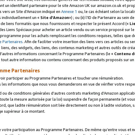
ant un identifiant partenaire pour le site Amazon UK sur amazon.co.uk et pro
ens vers un Site d’Amazon indiqué en
Annexe 1
ou, le cas échéant selon la local
s individuellement un «
Site d’Amazon
») ; ou (ii) l'ID de Partenaire au sein de
 de liens formatés que nous fournissons et respecter le présent Accord («
Li
 des Liens Spéciaux pour acheter un article vendu ou un service proposé sur l
rogramme pour les achats remplissant les conditions requises, telles que dét
 Partenaires
. Afin de faciliter votre insertion des liens vers ces articles ou
liens, des widgets, des liens, des contenus marketing et autres outils de cré
ue d’autres informations concernant le Programme Partenaires (le «
Contenu d
 tout autre information ou contenu concernant des produits proposés sur un s
amme Partenaires
oir participer au Programme Partenaires et toucher une rémunération.
les informations que nous vous demanderons en vue de vérifier votre respe
d ou de conditions générales d’autres contrats marketing d’Amazon applicable
 toute la mesure autorisée par la loi) suspendre de façon permanente (et vou
d, que ladite rémunération soit liée directement ou non à ladite violation, s
e supérieur à ce montant.
de votre participation au Programme Partenaires. De même qu’entre vous et nou