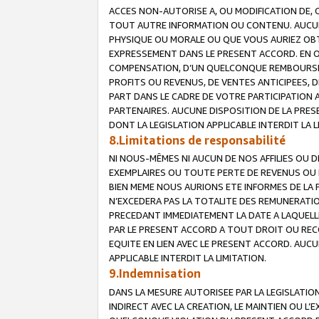
ACCES NON-AUTORISE A, OU MODIFICATION DE, 
TOUT AUTRE INFORMATION OU CONTENU. AUCUN
PHYSIQUE OU MORALE OU QUE VOUS AURIEZ OBT
EXPRESSEMENT DANS LE PRESENT ACCORD. EN 
COMPENSATION, D’UN QUELCONQUE REMBOURSE
PROFITS OU REVENUS, DE VENTES ANTICIPEES, 
PART DANS LE CADRE DE VOTRE PARTICIPATION
PARTENAIRES. AUCUNE DISPOSITION DE LA PRES
DONT LA LEGISLATION APPLICABLE INTERDIT LA L
8.Limitations de responsabilité
NI NOUS-MÊMES NI AUCUN DE NOS AFFILIES OU
EXEMPLAIRES OU TOUTE PERTE DE REVENUS OU 
BIEN MEME NOUS AURIONS ETE INFORMES DE LA 
N’EXCEDERA PAS LA TOTALITE DES REMUNERATI
PRECEDANT IMMEDIATEMENT LA DATE A LAQUELLE
PAR LE PRESENT ACCORD A TOUT DROIT OU REC
EQUITE EN LIEN AVEC LE PRESENT ACCORD. AUC
APPLICABLE INTERDIT LA LIMITATION.
9.Indemnisation
DANS LA MESURE AUTORISEE PAR LA LEGISLATI
INDIRECT AVEC LA CREATION, LE MAINTIEN OU L