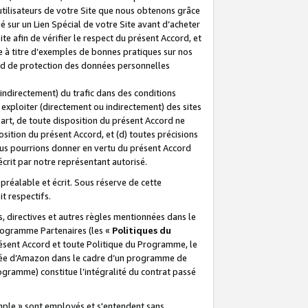
 utilisateurs de votre Site que nous obtenons grâce
é sur un Lien Spécial de votre Site avant d’acheter
te afin de vérifier le respect du présent Accord, et
te à titre d’exemples de bonnes pratiques sur nos
ord de protection des données personnelles
indirectement) du trafic dans des conditions
exploiter (directement ou indirectement) des sites
 part, de toute disposition du présent Accord ne
osition du présent Accord, et (d) toutes précisions
ous pourrions donner en vertu du présent Accord
écrit par notre représentant autorisé.
préalable et écrit. Sous réserve de cette
it respectifs.
s, directives et autres règles mentionnées dans le
programme Partenaires (les «
Politiques du
résent Accord et toute Politique du Programme, le
iliée d’Amazon dans le cadre d’un programme de
ogramme) constitue l’intégralité du contrat passé
xemple » sont employés et s'entendent sans