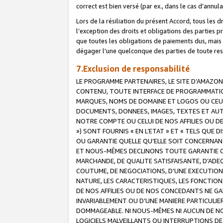
correct est bien versé (par ex., dans le cas d’annul
Lors de la résiliation du présent Accord, tous les 
l’exception des droits et obligations des parties p
que toutes les obligations de paiements dus, mais no
dégager l'une quelconque des parties de toute resp
7.Exclusion de responsabilité
LE PROGRAMME PARTENAIRES, LE SITE D’AMAZON
CONTENU, TOUTE INTERFACE DE PROGRAMMATION
MARQUES, NOMS DE DOMAINE ET LOGOS OU CEUX 
DOCUMENTS, DONNEES, IMAGES, TEXTES ET AUT
NOTRE COMPTE OU CELUI DE NOS AFFILIES OU 
») SONT FOURNIS « EN L’ETAT » ET « TELS QU
OU GARANTIE QUELLE QU’ELLE SOIT CONCERNANT 
ET NOUS-MÊMES DECLINONS TOUTE GARANTIE CON
MARCHANDE, DE QUALITE SATISFAISANTE, D’ADE
COUTUME, DE NEGOCIATIONS, D’UNE EXECUTION
NATURE, LES CARACTERISTIQUES, LES FONCTION
DE NOS AFFILIES OU DE NOS CONCEDANTS NE G
INVARIABLEMENT OU D’UNE MANIERE PARTICULI
DOMMAGEABLE. NI NOUS-MÊMES NI AUCUN DE NO
LOGICIELS MALVEILLANTS OU INTERRUPTIONS D