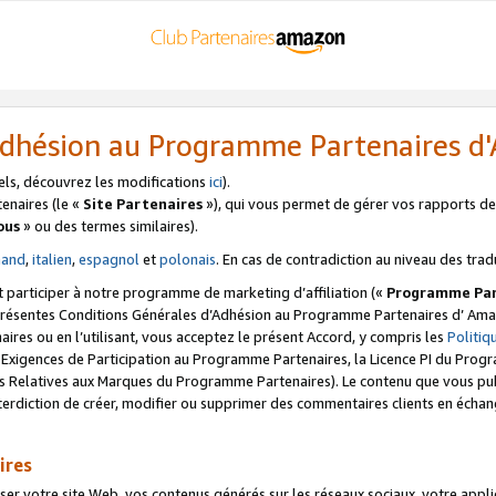
’Adhésion au Programme Partenaires 
els, découvrez les modifications
ici
).
enaires (le «
Site Partenaires
»), qui vous permet de gérer vos rapports de 
ous
» ou des termes similaires).
mand
,
italien
,
espagnol
et
polonais
. En cas de contradiction au niveau des trad
t participer à notre programme de marketing d’affiliation («
Programme Par
 présentes Conditions Générales d’Adhésion au Programme Partenaires d’ Ama
naires ou en l’utilisant, vous acceptez le présent Accord, y compris les
Politi
s Exigences de Participation au Programme Partenaires, la Licence PI du Pr
s Relatives aux Marques du Programme Partenaires). Le contenu que vous publ
erdiction de créer, modifier ou supprimer des commentaires clients en échan
ires
votre site Web, vos contenus générés sur les réseaux sociaux, votre applicati