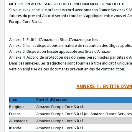
METTRE FIN AU PRESENT ACCORD CONFORMEMENT A L’ARTICLE 6.
Si vous avez conclu le présent Accord avec Amazon France Services SAS 
futures du présent Accord seront réputées s’appliquer entre vous et 
Europe Core S.à r.l.
Annexe 1 :Entité d’Amazon et Site d’Amazon par lieu
Annexe 2 :Loi et dispositions en matière de résolution des litiges appli
Annexe 3 :Disposition fiscale applicable aux Sites d’Amazon
Annexe 4 :Accord de protection des données personnelles par Sites d
Dans ces annexes, les traductions sont fournies à titre indicatif uniquem
version anglaise de ces documents prévaut en cas de contradiction.
ANNEXE 1 : ENTITE D’A
Lieu
Entité d’Amazon
Belgique
Amazon Europe Core S.à r.l.
France
Amazon Europe Core S.à r.l.(ou Amazon France Services 
Allemagne
Amazon Europe Core S.à r.l.
Irlande
Amazon Europe Core S.à r.l.