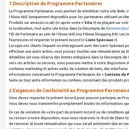
1.Description du Programme Partenaires
Le Programme Partenaires vous permet de monétiser votre site Web, vos 
l'Alexa skill (uniquement disponible pour les partenaires utilisant un 
Produits sur amazon.co.uk) (ci-après votre «
Site
») en plaçant sur votr
la localisation, tout autre site inclus dans le Décompte de
Rémunération
l'ID de Partenaire au sein de l'Alexa skill (via l'Alexa Shopping Kit). Le
fournissons et respecter le présent Accord («
Liens Spéciaux
»).
Lorsque nos clients cliquent ou interagissent avec des Liens Spéciaux p
effectuer une autre action, vous pouvez toucher une rémunération au ti
détaillées (et sous réserve des limites indiquées) dans le Décompte de
vers ces articles ou services, nous pouvons mettre à votre disposition d
contenus marketing et autres outils de création de liens, des interfaces
informations concernant le Programme Partenaires (le «
Contenu du 
texte ou tout autre information ou contenu concernant des produits prop
2.Exigences de Conformité au Programme Partenair
Vous devez respecter le présent Accord pour pouvoir participer au Pr
Vous devez nous transmettre promptement toutes les informations que
En cas de violation de votre part du présent Accord ou de conditions g
ou recours à notre disposition, nous nous réservons le droit de (dans 
de renoncer à) toute rémunération qui vous serait autrement due en ver