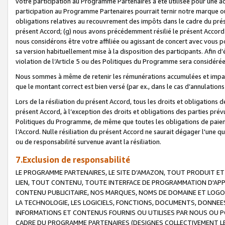
votre participation au Programme Partenaires a été utilisée pour une ac
participation au Programme Partenaires pourrait ternir notre marque ou
obligations relatives au recouvrement des impôts dans le cadre du prése
présent Accord; (g) nous avons précédemment résilié le présent Accord
nous considérons être votre affiliée ou agissant de concert avec vous 
sa version habituellement mise à la disposition des participants. Afin d’é
violation de l’Article 5 ou des Politiques du Programme sera considéré
Nous sommes à même de retenir les rémunérations accumulées et impayée
que le montant correct est bien versé (par ex., dans le cas d’annulations
Lors de la résiliation du présent Accord, tous les droits et obligations 
présent Accord, à l’exception des droits et obligations des parties prévus
Politiques du Programme, de même que toutes les obligations de paiement
l’Accord. Nulle résiliation du présent Accord ne saurait dégager l'une 
ou de responsabilité survenue avant la résiliation.
7.Exclusion de responsabilité
LE PROGRAMME PARTENAIRES, LE SITE D’AMAZON, TOUT PRODUIT ET 
LIEN, TOUT CONTENU, TOUTE INTERFACE DE PROGRAMMATION D'APP
CONTENU PUBLICITAIRE, NOS MARQUES, NOMS DE DOMAINE ET LOGOS
LA TECHNOLOGIE, LES LOGICIELS, FONCTIONS, DOCUMENTS, DONNEES
INFORMATIONS ET CONTENUS FOURNIS OU UTILISES PAR NOUS OU P
CADRE DU PROGRAMME PARTENAIRES (DESIGNES COLLECTIVEMENT LE