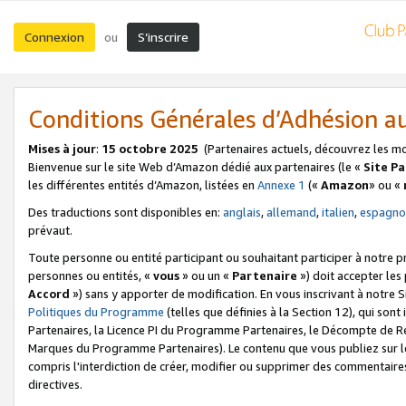
Connexion
S’inscrire
ou
Conditions Générales d’Adhésion 
Mises à jour
:
15 octobre 2025
(Partenaires actuels, découvrez les m
Bienvenue sur le site Web d’Amazon dédié aux partenaires (le «
Site P
les différentes entités d’Amazon, listées en
Annexe 1
(«
Amazon
» ou «
Des traductions sont disponibles en:
anglais
,
allemand
,
italien
,
espagno
prévaut.
Toute personne ou entité participant ou souhaitant participer à notre 
personnes ou entités, «
vous
» ou un «
Partenaire
») doit accepter le
Accord
») sans y apporter de modification. En vous inscrivant à notre Si
Politiques du Programme
(telles que définies à la Section 12), qui so
Partenaires, la Licence PI du Programme Partenaires, le Décompte de 
Marques du Programme Partenaires). Le contenu que vous publiez sur l
compris l'interdiction de créer, modifier ou supprimer des commentaires
directives.