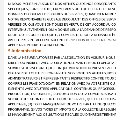
NI NOUS-MÊMES NI AUCUN DE NOS AFFILIES OU DE NOS CONCEDANT
SPECIFIQUES, CONSECUTIFS, EXEMPLAIRES OU TOUTE PERTE DE REVE
DONNEES DECOULANT DES OFFRES DE SERVICES, QUAND BIEN MEME N
NOTRE RESPONSABILITE GLOBALE DECOULANT DES OFFRES DE SERVI
VERSEES OU QUI VOUS SONT DUES EN VERTU DE CET ACCORD AU CO
INTERVENU L’EVENEMENT QUI A DONNE LIEU A LA DEMANDE DE RESP
DROIT OU RECOURS EN EQUITE, Y COMPRIS LE DROIT A DEMANDER l'
AVEC LE PRESENT ACCORD. AUCUNE DISPOSITION DU PRESENT PARAG
APPLICABLE INTERDIT LA LIMITATION.
9.Indemnisation
DANS LA MESURE AUTORISEE PAR LA LEGISLATION EN VIGUEUR, NO
DIRECT OU INDIRECT AVEC LA CREATION, LE MAINTIEN OU L’EXPLOIT
SERVICES) OU AVEC UNE QUELCONQUE VIOLATION DU PRESENT ACCO
DEGAGER DE TOUTE RESPONSABILITE NOS SOCIETES AFFILIEES, NOS 
ADMINISTRATEURS ET REPRESENTANTS RESPECTIFS CONTRE TOUS D
COMPRIS LES FRAIS D’AVOCAT) EN RELATION AVEC (A) VOTRE SITE O
ELEMENTS AVEC D’AUTRES APPLICATIONS, CONTENUS OU PROCESSUS, (
PRODUCTION, LA PUBLICITE, LA PROMOTION OU LA COMMERCIALISAT
VOTRE UTILISATION DE TOUTE OFFRE DE SERVICE, QUE CETTE UTILI
APPLICABLE, (D) TOUT MANQUEMENT DE VOTRE PART A UNE QUELCO
PROGRAMME), (E) VOS TAXES ET IMPOTS OU LA COLLECTE, LE REGLE
LE MANQUEMENT AUX OBLIGATIONS FISCALES OU D’ENREGISTREMENT 