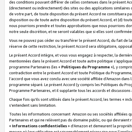
des conditions pouvant différer de celles contenues dans le présent Ac
(directement ou indirectement) des sites ou des applications similaires o
de votre part, de toute disposition du présent Accord ne constituera pa
disposition ou de toute autre disposition du présent Accord, et (d) tou
nous pourrions prendre et toutes approbations que nous pourrions donn
notre seule discrétion, et ne seront valables que si elles sont confirmée
Vous ne pouvez pas céder ou transférer le présent Accord, du fait de la 
réserve de cette restriction, le présent Accord sera obligatoire, opposab
Le présent Accord intègre, et vous vous engagez à respecter, la dernière 
mentionnées dans le présent Accord et toute autre politique s’appliqua
programme Partenaires (les «
Politiques du Programme
»), y compri
contradiction entre le présent Accord et toute Politique du Programme, 
l’accord que vous avez conclu avec une société affiliée d’Amazon dans 
programme séparé. Le présent Accord (y compris les Politiques du Progr
Programme Partenaires, et il supplante tous les accords et discussions 
Chaque fois qu’ils sont utilisés dans le présent Accord, les termes « in
s'entendent sans limitation.
Toutes les informations concernant Amazon ou ses sociétés affiliées 
Partenaires et qui ne relèvent pas du domaine public, ou qui devraient
«
Informations confidentielles
» d’Amazon et demeurent la propriété 
mesure où leur utilisation est raisonnablement nécessaire pour l'appli