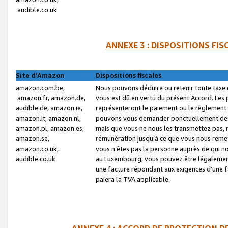
audible.co.uk
ANNEXE 3 : DISPOSITIONS FI
Site d’Amazon
Dispositions fiscales
amazon.com.be,
Nous pouvons déduire ou retenir toute taxe 
amazon.fr, amazon.de,
vous est dû en vertu du présent Accord. Les 
audible.de, amazon.ie,
représenteront le paiement ou le règlement 
amazon.it, amazon.nl,
pouvons vous demander ponctuellement des r
amazon.pl, amazon.es,
mais que vous ne nous les transmettez pas, n
amazon.se,
rémunération jusqu’à ce que vous nous reme
amazon.co.uk,
vous n’êtes pas la personne auprès de qui no
audible.co.uk
au Luxembourg, vous pouvez être légalement 
une facture répondant aux exigences d’une 
paiera la TVA applicable.