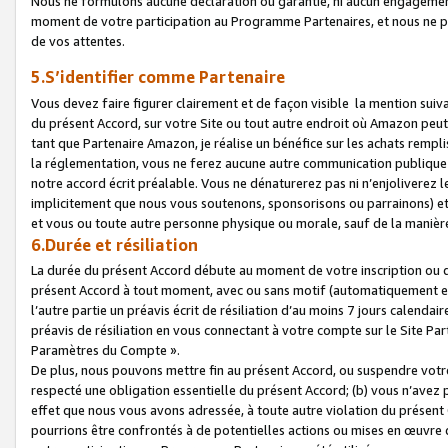
Nous ne formulons aucune déclaration ou garantie, ni aucun engagemen
moment de votre participation au Programme Partenaires, et nous ne p
de vos attentes.
5.S’identifier comme Partenaire
Vous devez faire figurer clairement et de façon visible la mention sui
du présent Accord, sur votre Site ou tout autre endroit où Amazon peut vo
tant que Partenaire Amazon, je réalise un bénéfice sur les achats remplis
la réglementation, vous ne ferez aucune autre communication publique
notre accord écrit préalable. Vous ne dénaturerez pas ni n’enjoliverez 
implicitement que nous vous soutenons, sponsorisons ou parrainons) et v
et vous ou toute autre personne physique ou morale, sauf de la manièr
6.Durée et résiliation
La durée du présent Accord débute au moment de votre inscription ou de
présent Accord à tout moment, avec ou sans motif (automatiquement et sa
l’autre partie un préavis écrit de résiliation d’au moins 7 jours calenda
préavis de résiliation en vous connectant à votre compte sur le Site Par
Paramètres du Compte ».
De plus, nous pouvons mettre fin au présent Accord, ou suspendre votre 
respecté une obligation essentielle du présent Accord; (b) vous n’avez p
effet que nous vous avons adressée, à toute autre violation du présen
pourrions être confrontés à de potentielles actions ou mises en œuvre 