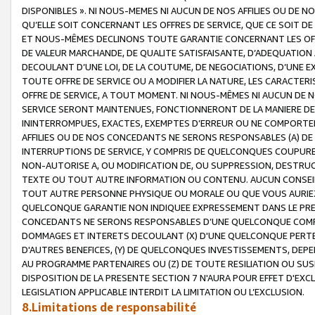
DISPONIBLES ». NI NOUS-MEMES NI AUCUN DE NOS AFFILIES OU D
QU’ELLE SOIT CONCERNANT LES OFFRES DE SERVICE, QUE CE SOIT DE
ET NOUS-MÊMES DECLINONS TOUTE GARANTIE CONCERNANT LES OFFRE
DE VALEUR MARCHANDE, DE QUALITE SATISFAISANTE, D’ADEQUATION
DECOULANT D’UNE LOI, DE LA COUTUME, DE NEGOCIATIONS, D’UNE
TOUTE OFFRE DE SERVICE OU A MODIFIER LA NATURE, LES CARACTERI
OFFRE DE SERVICE, A TOUT MOMENT. NI NOUS-MÊMES NI AUCUN DE 
SERVICE SERONT MAINTENUES, FONCTIONNERONT DE LA MANIERE DECR
ININTERROMPUES, EXACTES, EXEMPTES D’ERREUR OU NE COMPORT
AFFILIES OU DE NOS CONCEDANTS NE SERONS RESPONSABLES (A) DE
INTERRUPTIONS DE SERVICE, Y COMPRIS DE QUELCONQUES COUPURE
NON-AUTORISE A, OU MODIFICATION DE, OU SUPPRESSION, DESTRUC
TEXTE OU TOUT AUTRE INFORMATION OU CONTENU. AUCUN CONSEIL 
TOUT AUTRE PERSONNE PHYSIQUE OU MORALE OU QUE VOUS AURIEZ 
QUELCONQUE GARANTIE NON INDIQUEE EXPRESSEMENT DANS LE PRES
CONCEDANTS NE SERONS RESPONSABLES D’UNE QUELCONQUE COM
DOMMAGES ET INTERETS DECOULANT (X) D'UNE QUELCONQUE PERTE D
D'AUTRES BENEFICES, (Y) DE QUELCONQUES INVESTISSEMENTS, DEP
AU PROGRAMME PARTENAIRES OU (Z) DE TOUTE RESILIATION OU SU
DISPOSITION DE LA PRESENTE SECTION 7 N'AURA POUR EFFET D'EXC
LEGISLATION APPLICABLE INTERDIT LA LIMITATION OU L’EXCLUSION.
8.Limitations de responsabilité