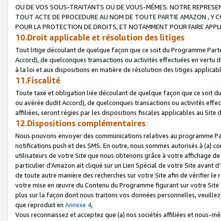
OU DE VOS SOUS-TRAITANTS OU DE VOUS-MÊMES. NOTRE REPRES
TOUT ACTE DE PROCEDURE AU NOM DE TOUTE PARTIE AMAZON , Y CO
POUR LA PROTECTION DE DROITS, ET NOTAMMENT POUR FAIRE APPL
10.Droit applicable et résolution des litiges
Tout litige découlant de quelque façon que ce soit du Programme Parte
Accord), de quelconques transactions ou activités effectuées en vertu d
à la loi et aux dispositions en matière de résolution des litiges applic
11.Fiscalité
Toute taxe et obligation liée découlant de quelque façon que ce soit 
ou avérée dudit Accord), de quelconques transactions ou activités effe
affiliées, seront régies par les dispositions fiscales applicables au Si
12.Dispositions complémentaires
Nous pouvons envoyer des communications relatives au programme Parten
notifications push et des SMS. En outre, nous sommes autorisés à (a) cont
utilisateurs de votre Site que nous obtenons grâce à votre affichage de
particulier d'Amazon ait cliqué sur un Lien Spécial de votre Site avant d
de toute autre manière des recherches sur votre Site afin de vérifier le re
votre mise en œuvre du Contenu du Programme figurant sur votre Site à
plus sur la façon dont nous traitons vos données personnelles, veuille
que reproduit en
Annexe 4
,
Vous reconnaissez et acceptez que (a) nos sociétés affiliées et nous-m