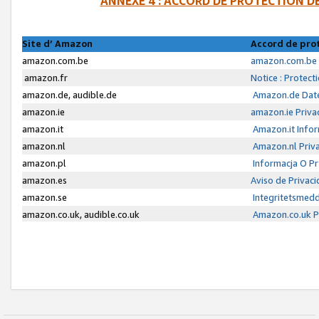
ANNEXE 4 : ACCORD DE PROTECTION 
Site d’ Amazon
Accord de pro
amazon.com.be
amazon.com.be 
amazon.fr
Notice : Protect
amazon.de, audible.de
Amazon.de Date
amazon.ie
amazon.ie Priva
amazon.it
Amazon.it Infor
amazon.nl
Amazon.nl Priva
amazon.pl
Informacja O P
amazon.es
Aviso de Privac
amazon.se
Integritetsmed
amazon.co.uk, audible.co.uk
Amazon.co.uk Pr