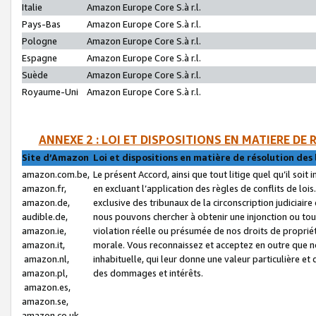
Italie
Amazon Europe Core S.à r.l.
Pays-Bas
Amazon Europe Core S.à r.l.
Pologne
Amazon Europe Core S.à r.l.
Espagne
Amazon Europe Core S.à r.l.
Suède
Amazon Europe Core S.à r.l.
Royaume-Uni
Amazon Europe Core S.à r.l.
ANNEXE 2 : LOI ET DISPOSITIONS EN MATIERE DE
Site d’Amazon
Loi et dispositions en matière de résolution des 
amazon.com.be,
Le présent Accord, ainsi que tout litige quel qu’il soi
amazon.fr,
en excluant l’application des règles de conflits de l
amazon.de,
exclusive des tribunaux de la circonscription judiciai
audible.de,
nous pouvons chercher à obtenir une injonction ou tou
amazon.ie,
violation réelle ou présumée de nos droits de proprié
amazon.it,
morale. Vous reconnaissez et acceptez en outre que n
amazon.nl,
inhabituelle, qui leur donne une valeur particulière 
amazon.pl,
des dommages et intérêts.
amazon.es,
amazon.se,
amazon.co.uk,