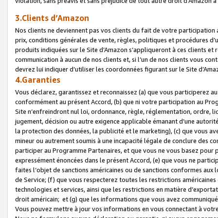
violation, sans préavis et sans préjudice de tout autre droit d’Amazo
3.Clients d’Amazon
Nos clients ne deviennent pas vos clients du fait de votre participati
prix, conditions générales de vente, règles, politiques et procédures d’u
produits indiquées sur le Site d’Amazon s’appliqueront à ces clients et
communication à aucun de nos clients et, si l’un de nos clients vous co
devrez lui indiquer d’utiliser les coordonnées figurant sur le Site d’Ama
4.Garanties
Vous déclarez, garantissez et reconnaissez (a) que vous participerez a
conformément au présent Accord, (b) que ni votre participation au Prog
Site n’enfreindront nul loi, ordonnance, règle, réglementation, ordre, li
jugement, décision ou autre exigence applicable émanant d’une autori
la protection des données, la publicité et le marketing), (c) que vous 
mineur ou autrement soumis à une incapacité légale de conclure des con
participer au Programme Partenaires, et que vous ne vous basez pour pr
expressément énoncées dans le présent Accord, (e) que vous ne particip
faites l’objet de sanctions américaines ou de sanctions conformes aux 
de Service; (f) que vous respecterez toutes les restrictions américaines
technologies et services, ainsi que les restrictions en matière d’exporta
droit américain; et (g) que les informations que vous avez communiqué
Vous pouvez mettre à jour vos informations en vous connectant à votre