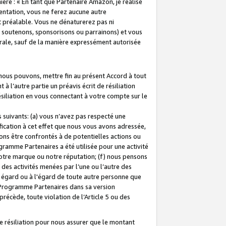
ière : « En tant que Partenaire Amazon, je réalise
mentation, vous ne ferez aucune autre
 préalable. Vous ne dénaturerez pas ni
s soutenons, sponsorisons ou parrainons) et vous
orale, sauf de la manière expressément autorisée
 nous pouvons, mettre fin au présent Accord à tout
à l’autre partie un préavis écrit de résiliation
ésiliation en vous connectant à votre compte sur le
 suivants: (a) vous n’avez pas respecté une
fication à cet effet que nous vous avons adressée,
ns être confrontés à de potentielles actions ou
gramme Partenaires a été utilisée pour une activité
notre marque ou notre réputation; (f) nous pensons
des activités menées par l’une ou l’autre des
 égard ou à l'égard de toute autre personne que
u Programme Partenaires dans sa version
 précède, toute violation de l’Article 5 ou des
 résiliation pour nous assurer que le montant