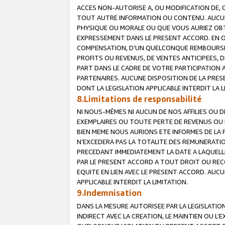
ACCES NON-AUTORISE A, OU MODIFICATION DE, 
TOUT AUTRE INFORMATION OU CONTENU. AUCUN
PHYSIQUE OU MORALE OU QUE VOUS AURIEZ OBT
EXPRESSEMENT DANS LE PRESENT ACCORD. EN 
COMPENSATION, D’UN QUELCONQUE REMBOURSE
PROFITS OU REVENUS, DE VENTES ANTICIPEES, 
PART DANS LE CADRE DE VOTRE PARTICIPATION
PARTENAIRES. AUCUNE DISPOSITION DE LA PRES
DONT LA LEGISLATION APPLICABLE INTERDIT LA L
8.Limitations de responsabilité
NI NOUS-MÊMES NI AUCUN DE NOS AFFILIES OU
EXEMPLAIRES OU TOUTE PERTE DE REVENUS OU 
BIEN MEME NOUS AURIONS ETE INFORMES DE LA 
N’EXCEDERA PAS LA TOTALITE DES REMUNERATI
PRECEDANT IMMEDIATEMENT LA DATE A LAQUELLE
PAR LE PRESENT ACCORD A TOUT DROIT OU REC
EQUITE EN LIEN AVEC LE PRESENT ACCORD. AUC
APPLICABLE INTERDIT LA LIMITATION.
9.Indemnisation
DANS LA MESURE AUTORISEE PAR LA LEGISLATI
INDIRECT AVEC LA CREATION, LE MAINTIEN OU L