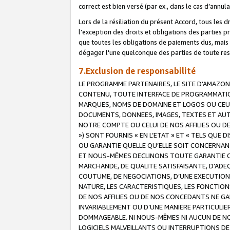
correct est bien versé (par ex., dans le cas d’annul
Lors de la résiliation du présent Accord, tous les 
l’exception des droits et obligations des parties p
que toutes les obligations de paiements dus, mais no
dégager l'une quelconque des parties de toute resp
7.Exclusion de responsabilité
LE PROGRAMME PARTENAIRES, LE SITE D’AMAZON
CONTENU, TOUTE INTERFACE DE PROGRAMMATION
MARQUES, NOMS DE DOMAINE ET LOGOS OU CEUX 
DOCUMENTS, DONNEES, IMAGES, TEXTES ET AUT
NOTRE COMPTE OU CELUI DE NOS AFFILIES OU 
») SONT FOURNIS « EN L’ETAT » ET « TELS QU
OU GARANTIE QUELLE QU’ELLE SOIT CONCERNANT 
ET NOUS-MÊMES DECLINONS TOUTE GARANTIE CON
MARCHANDE, DE QUALITE SATISFAISANTE, D’ADE
COUTUME, DE NEGOCIATIONS, D’UNE EXECUTION
NATURE, LES CARACTERISTIQUES, LES FONCTION
DE NOS AFFILIES OU DE NOS CONCEDANTS NE G
INVARIABLEMENT OU D’UNE MANIERE PARTICULI
DOMMAGEABLE. NI NOUS-MÊMES NI AUCUN DE NO
LOGICIELS MALVEILLANTS OU INTERRUPTIONS D