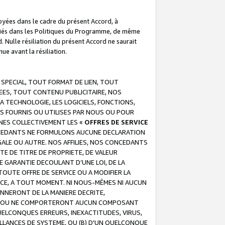
troyées dans le cadre du présent Accord, à
écifiés dans les Politiques du Programme, de même
. Nulle résiliation du présent Accord ne saurait
e avant la résiliation.
 SPECIAL, TOUT FORMAT DE LIEN, TOUT
EES, TOUT CONTENU PUBLICITAIRE, NOS
A TECHNOLOGIE, LES LOGICIELS, FONCTIONS,
S FOURNIS OU UTILISES PAR NOUS OU POUR
NES COLLECTIVEMENT LES «
OFFRES DE SERVICE
 CONCEDANTS NE FORMULONS AUCUNE DECLARATION
EGALE OU AUTRE. NOS AFFILIES, NOS CONCEDANTS
E DE TITRE DE PROPRIETE, DE VALEUR
 GARANTIE DECOULANT D’UNE LOI, DE LA
UTE OFFRE DE SERVICE OU A MODIFIER LA
VICE, A TOUT MOMENT. NI NOUS-MÊMES NI AUCUN
NNERONT DE LA MANIERE DECRITE,
REUR OU NE COMPORTERONT AUCUN COMPOSANT
ELCONQUES ERREURS, INEXACTITUDES, VIRUS,
LLANCES DE SYSTEME, OU (B) D'UN QUELCONQUE