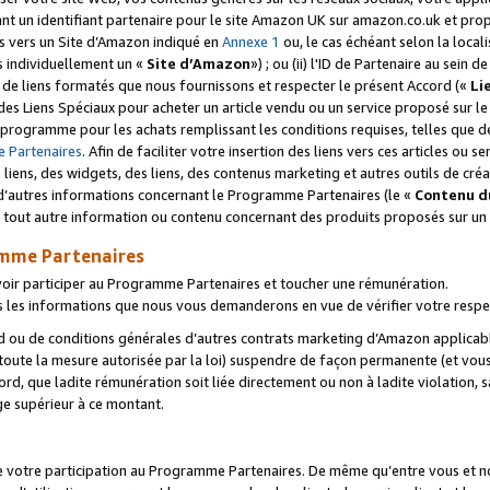
ant un identifiant partenaire pour le site Amazon UK sur amazon.co.uk et pro
ens vers un Site d’Amazon indiqué en
Annexe 1
ou, le cas échéant selon la local
s individuellement un «
Site d’Amazon
») ; ou (ii) l'ID de Partenaire au sein de
 de liens formatés que nous fournissons et respecter le présent Accord («
Li
 des Liens Spéciaux pour acheter un article vendu ou un service proposé sur l
rogramme pour les achats remplissant les conditions requises, telles que dét
 Partenaires
. Afin de faciliter votre insertion des liens vers ces articles ou
liens, des widgets, des liens, des contenus marketing et autres outils de cré
ue d’autres informations concernant le Programme Partenaires (le «
Contenu d
 tout autre information ou contenu concernant des produits proposés sur un s
amme Partenaires
oir participer au Programme Partenaires et toucher une rémunération.
les informations que nous vous demanderons en vue de vérifier votre respe
d ou de conditions générales d’autres contrats marketing d’Amazon applicable
 toute la mesure autorisée par la loi) suspendre de façon permanente (et vou
d, que ladite rémunération soit liée directement ou non à ladite violation, s
e supérieur à ce montant.
de votre participation au Programme Partenaires. De même qu’entre vous et nou