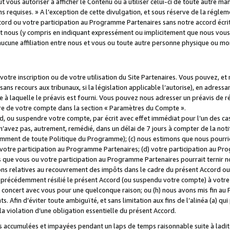
 vous autoriser à afficher le Contenu ou à utiliser celui-ci de toute autre man
ns requises. » A l’exception de cette divulgation, et sous réserve de la régle
rd ou votre participation au Programme Partenaires sans notre accord écrit
s et nous (y compris en indiquant expressément ou implicitement que nous vou
d'aucune affiliation entre nous et vous ou toute autre personne physique ou m
tre inscription ou de votre utilisation du Site Partenaires. Vous pouvez, et
 recours aux tribunaux, si la législation applicable l’autorise), en adressant 
e à laquelle le préavis est fourni. Vous pouvez nous adresser un préavis de r
ture de votre compte dans la section « Paramètres du Compte ».
, ou suspendre votre compte, par écrit avec effet immédiat pour l’un des cas
 n’avez pas, autrement, remédié, dans un délai de 7 jours à compter de la noti
tamment de toute Politique du Programme); (c) nous estimons que nous pourrio
votre participation au Programme Partenaires; (d) votre participation au Pro
ns que vous ou votre participation au Programme Partenaires pourrait ternir 
ons relatives au recouvrement des impôts dans le cadre du présent Accord ou 
s précédemment résilié le présent Accord (ou suspendu votre compte) à votre
de concert avec vous pour une quelconque raison; ou (h) nous avons mis fin a
. Afin d’éviter toute ambiguïté, et sans limitation aux fins de l’alinéa (a) qui
violation d’une obligation essentielle du présent Accord.
accumulées et impayées pendant un laps de temps raisonnable suite à ladite