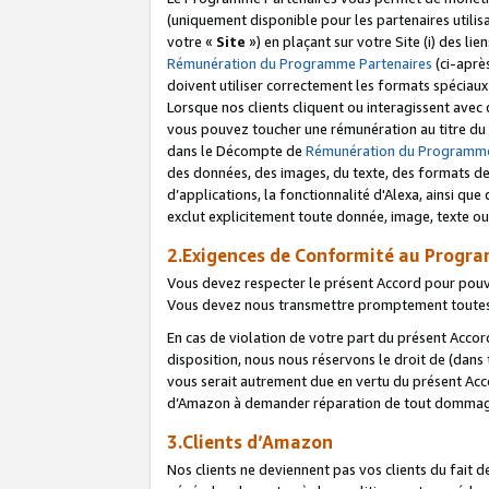
(uniquement disponible pour les partenaires utilis
votre «
Site
») en plaçant sur votre Site (i) des li
Rémunération du Programme Partenaires
(ci-aprè
doivent utiliser correctement les formats spéciaux
Lorsque nos clients cliquent ou interagissent avec
vous pouvez toucher une rémunération au titre du p
dans le Décompte de
Rémunération du Programme
des données, des images, du texte, des formats de 
d’applications, la fonctionnalité d'Alexa, ainsi q
exclut explicitement toute donnée, image, texte ou
2.Exigences de Conformité au Progr
Vous devez respecter le présent Accord pour pouv
Vous devez nous transmettre promptement toutes 
En cas de violation de votre part du présent Accor
disposition, nous nous réservons le droit de (dans
vous serait autrement due en vertu du présent Accor
d’Amazon à demander réparation de tout dommag
3.Clients d’Amazon
Nos clients ne deviennent pas vos clients du fait 