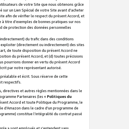
 utilisateurs de votre Site que nous obtenons grâce
é sur un Lien Spécial de votre Site avant d’acheter
te afin de vérifier le respect du présent Accord, et
te à titre d’exemples de bonnes pratiques sur nos
ord de protection des données personnelles
indirectement) du trafic dans des conditions
exploiter (directement ou indirectement) des sites
 part, de toute disposition du présent Accord ne
osition du présent Accord, et (d) toutes précisions
ous pourrions donner en vertu du présent Accord
écrit par notre représentant autorisé.
préalable et écrit. Sous réserve de cette
it respectifs.
s, directives et autres règles mentionnées dans le
programme Partenaires (les «
Politiques du
résent Accord et toute Politique du Programme, le
iliée d’Amazon dans le cadre d’un programme de
ogramme) constitue l’intégralité du contrat passé
xemple » sont employés et s'entendent sans