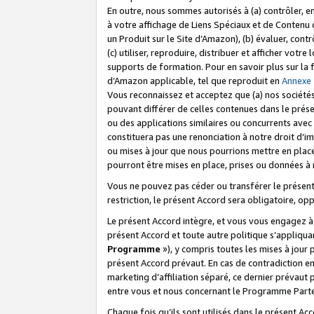
En outre, nous sommes autorisés à (a) contrôler, en
à votre affichage de Liens Spéciaux et de Contenu d
un Produit sur le Site d’Amazon), (b) évaluer, contr
(c) utiliser, reproduire, distribuer et afficher vo
supports de formation. Pour en savoir plus sur la
d’Amazon applicable, tel que reproduit en
Annexe
Vous reconnaissez et acceptez que (a) nos sociétés
pouvant différer de celles contenues dans le prése
ou des applications similaires ou concurrents avec 
constituera pas une renonciation à notre droit d’im
ou mises à jour que nous pourrions mettre en pla
pourront être mises en place, prises ou données à n
Vous ne pouvez pas céder ou transférer le présent 
restriction, le présent Accord sera obligatoire, op
Le présent Accord intègre, et vous vous engagez à r
présent Accord et toute autre politique s’appliqu
Programme
»), y compris toutes les mises à jour
présent Accord prévaut. En cas de contradiction e
marketing d’affiliation séparé, ce dernier prévaut
entre vous et nous concernant le Programme Partena
Chaque fois qu’ils sont utilisés dans le présent Ac