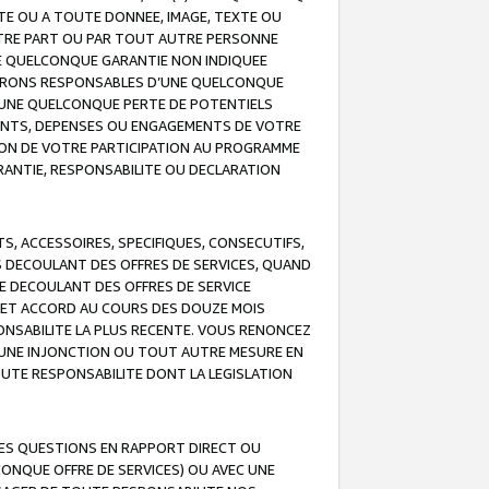
TE OU A TOUTE DONNEE, IMAGE, TEXTE OU
OTRE PART OU PAR TOUT AUTRE PERSONNE
NE QUELCONQUE GARANTIE NON INDIQUEE
 SERONS RESPONSABLES D’UNE QUELCONQUE
UNE QUELCONQUE PERTE DE POTENTIELS
EMENTS, DEPENSES OU ENGAGEMENTS DE VOTRE
ION DE VOTRE PARTICIPATION AU PROGRAMME
ARANTIE, RESPONSABILITE OU DECLARATION
, ACCESSOIRES, SPECIFIQUES, CONSECUTIFS,
S DECOULANT DES OFFRES DE SERVICES, QUAND
LE DECOULANT DES OFFRES DE SERVICE
 CET ACCORD AU COURS DES DOUZE MOIS
ONSABILITE LA PLUS RECENTE. VOUS RENONCEZ
, UNE INJONCTION OU TOUT AUTRE MESURE EN
OUTE RESPONSABILITE DONT LA LEGISLATION
LES QUESTIONS EN RAPPORT DIRECT OU
LCONQUE OFFRE DE SERVICES) OU AVEC UNE