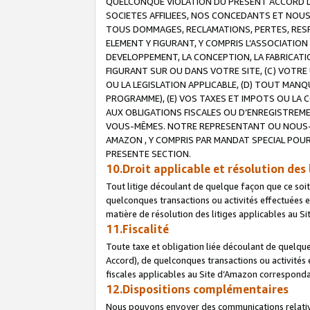
QUELCONQUE VIOLATION DU PRESENT ACCORD DE
SOCIETES AFFILIEES, NOS CONCEDANTS ET NOUS
TOUS DOMMAGES, RECLAMATIONS, PERTES, RESPO
ELEMENT Y FIGURANT, Y COMPRIS L’ASSOCIATION
DEVELOPPEMENT, LA CONCEPTION, LA FABRICATI
FIGURANT SUR OU DANS VOTRE SITE, (C) VOTRE 
OU LA LEGISLATION APPLICABLE, (D) TOUT MA
PROGRAMME), (E) VOS TAXES ET IMPOTS OU LA 
AUX OBLIGATIONS FISCALES OU D’ENREGISTREME
VOUS-MÊMES. NOTRE REPRESENTANT OU NOUS-
AMAZON , Y COMPRIS PAR MANDAT SPECIAL POUR
PRESENTE SECTION.
10.Droit applicable et résolution des 
Tout litige découlant de quelque façon que ce soi
quelconques transactions ou activités effectuées en
matière de résolution des litiges applicables au S
11.Fiscalité
Toute taxe et obligation liée découlant de quelqu
Accord), de quelconques transactions ou activités e
fiscales applicables au Site d’Amazon corresponda
12.Dispositions complémentaires
Nous pouvons envoyer des communications relatives