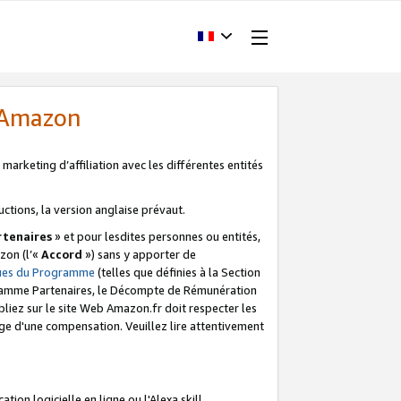
d'Amazon
marketing d’affiliation avec les différentes entités
uctions, la version anglaise prévaut.
tenaires
» et pour lesdites personnes ou entités,
zon (l’«
Accord
») sans y apporter de
ques du Programme
(telles que définies à la Section
ogramme Partenaires, le Décompte de Rémunération
iez sur le site Web Amazon.fr doit respecter les
ge d'une compensation. Veuillez lire attentivement
on logicielle en ligne ou l'Alexa skill