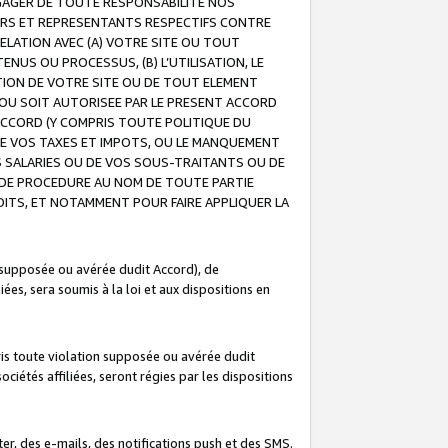
GAGER DE TOUTE RESPONSABILITE NOS
EURS ET REPRESENTANTS RESPECTIFS CONTRE
ELATION AVEC (A) VOTRE SITE OU TOUT
ENUS OU PROCESSUS, (B) L’UTILISATION, LE
ATION DE VOTRE SITE OU DE TOUT ELEMENT
E OU SOIT AUTORISEE PAR LE PRESENT ACCORD
ACCORD (Y COMPRIS TOUTE POLITIQUE DU
DE VOS TAXES ET IMPOTS, OU LE MANQUEMENT
OS SALARIES OU DE VOS SOUS-TRAITANTS OU DE
DE PROCEDURE AU NOM DE TOUTE PARTIE
OITS, ET NOTAMMENT POUR FAIRE APPLIQUER LA
 supposée ou avérée dudit Accord), de
ées, sera soumis à la loi et aux dispositions en
is toute violation supposée ou avérée dudit
iétés affiliées, seront régies par les dispositions
r, des e-mails, des notifications push et des SMS.