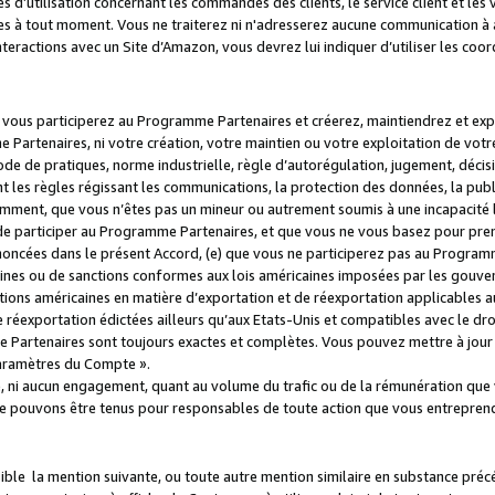
s d’utilisation concernant les commandes des clients, le service client et les
es à tout moment. Vous ne traiterez ni n'adresserez aucune communication à au
teractions avec un Site d’Amazon, vous devrez lui indiquer d’utiliser les coo
e vous participerez au Programme Partenaires et créerez, maintiendrez et ex
 Partenaires, ni votre création, votre maintien ou votre exploitation de votre
 code de pratiques, norme industrielle, règle d’autorégulation, jugement, déc
s règles régissant les communications, la protection des données, la public
amment, que vous n’êtes pas un mineur ou autrement soumis à une incapacité l
de participer au Programme Partenaires, et que vous ne vous basez pour pren
oncées dans le présent Accord, (e) que vous ne participerez pas au Programme
icaines ou de sanctions conformes aux lois américaines imposées par les gouv
ctions américaines en matière d’exportation et de réexportation applicables aux
e réexportation édictées ailleurs qu’aux Etats-Unis et compatibles avec le dr
artenaires sont toujours exactes et complètes. Vous pouvez mettre à jour 
 Paramètres du Compte ».
, ni aucun engagement, quant au volume du trafic ou de la rémunération qu
e pouvons être tenus pour responsables de toute action que vous entreprend
sible la mention suivante, ou toute autre mention similaire en substance pré