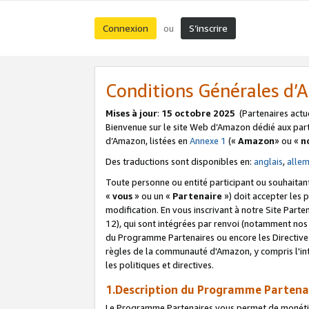
Connexion
S’inscrire
ou
Conditions Générales d
Mises à jour
:
15 octobre 2025
(Partenaires actu
Bienvenue sur le site Web d’Amazon dédié aux part
d’Amazon, listées en
Annexe 1
(«
Amazon
» ou «
n
Des traductions sont disponibles en:
anglais
,
alle
Toute personne ou entité participant ou souhaitan
«
vous
» ou un «
Partenaire
») doit accepter les
modification. En vous inscrivant à notre Site Parte
12), qui sont intégrées par renvoi (notamment no
du Programme Partenaires ou encore les Directive
règles de la communauté d'Amazon, y compris l'int
les politiques et directives.
1.Description du Programme Partena
Le Programme Partenaires vous permet de monétiser 