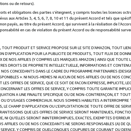
ations ou de retours).
droits et obligations des parties s’éteignent, y compris toutes les licences oc
révus aux Articles 3, 4, 5, 6, 7, 8, 10 et 11 du présent Accord et tels que sp
n payés, au titre du présent Accord, qui survivent à la résiliation de l’Accord
onsabilité en cas de violation du présent Accord ou de responsabilité survenu
, TOUT PRODUIT ET SERVICE PROPOSE SUR LE SITE D’AMAZON, TOUT LIEN
 D'APPLICATION POUR LA PUBLICITE DE PRODUITS, TOUT FLUX DE DONN
DE NOS AFFILIES (Y COMPRIS LES MARQUES AMAZON ) AINSI QUE TOUTE L
RES DROITS DE PROPRIETE INTELLECTUELLE, INFORMATIONS ET CONTENU
DE NOS CONCEDANTS DANS LE CADRE DU PROGRAMME PARTENAIRES (DESIG
E DISPONIBLES ». NI NOUS-MEMES NI AUCUN DE NOS AFFILIES OU DE NOS
LES OFFRES DE SERVICE, QUE CE SOIT DE FACON EXPRESSE, IMPLICITE, L
CERNANT LES OFFRES DE SERVICE, Y COMPRIS TOUTE GARANTIE IMPLICIT
QUATION A UNE FINALITE SPECIFIQUE OU DE NON-CONTREFAÇON, ET TOUTE
 OU D’USAGES COMMERCIAUX. NOUS SOMMES HABILITES A INTERROMPRE TO
S, LE CHAMP D’APPLICATION OU L’EXPLOITATION DE TOUTE OFFRE DE SER
ARANTISSONS QUE LES OFFRES DE SERVICE SERONT MAINTENUES, FONCTIO
ERE, NI QU’ELLES SERONT ININTERROMPUES, EXACTES, EXEMPTES D’ER
S AFFILIES OU DE NOS CONCEDANTS NE SERONS RESPONSABLES (A) DE QU
E SERVICE, Y COMPRIS DE QUELCONQUES COUPURES DE COURANT OU DEFAI