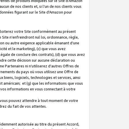
 ventes de produits indiquées sur le Site d’Amazon
cun de nos clients et, si l’un de nos clients vous
rdonnées figurant sur le Site d’Amazon pour
ploiterez votre Site conformément au présent
 Site n’enfreindront nul loi, ordonnance, règle,
ision ou autre exigence applicable émanant d’une
ité et le marketing), (c) que vous avez
égale de conclure des contrats), (d) que vous avez
dre cette décision sur aucune déclaration ou
 Partenaires ni n’utiliserez d’autres Offres de
ernements du pays où vous utilisez une Offre de
 biens, logiciels, technologies et services, ainsi
oit américain; et (g) que les informations que vous
vos informations en vous connectant à votre
e vous pouvez attendre à tout moment de votre
rez du fait de vos attentes.
cédemment autorisée au titre du présent Accord,