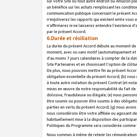
sur votre Site ou tout autre endroit où Amazon peut
un bénéfice sur les achats remplissant les conditio
communication publique concernant le présent Acco
n’enjoliverez les rapports qui existent entre vou
n’affirmerez ni ne laisserez entendre l'existence 
par le présent Accord.
6.Durée et résiliation
La durée du présent Accord débute au moment de vo
moment, avec ou sans motif (automatiquement et sans
d’au moins 7 jours calendaires à compter de la dat
Site Partenaires et en choisissant l’option de clô
De plus, nous pouvons mettre fin au présent Accord
obligation essentielle du présent Accord; (b) vous
à toute autre violation du présent Contrat (et no
mises en œuvre de notre responsabilité du fait de 
dolosive, frauduleuse ou illégale; (e) nous penso
être soumis ou pouvoir être soumis à des obligati
parties en vertu du présent Accord; (g) nous avon
nous considérons être votre affiliée ou agissant 
habituellement mise à la disposition des participants
Politiques du Programme sera considérée comme la 
Nous sommes à même de retenir les rémunérations 