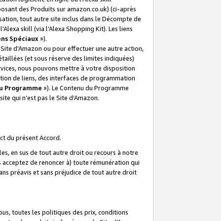
posant des Produits sur amazon.co.uk) (ci-après
isation, tout autre site inclus dans le Décompte de
 l'Alexa skill (via l'Alexa Shopping Kit). Les liens
ens Spéciaux
»).
e Site d’Amazon ou pour effectuer une autre action,
aillées (et sous réserve des limites indiquées)
 services, nous pouvons mettre à votre disposition
ation de liens, des interfaces de programmation
u Programme
»). Le Contenu du Programme
ite qui n’est pas le Site d’Amazon.
ct du présent Accord.
s, en sus de tout autre droit ou recours à notre
s acceptez de renoncer à) toute rémunération qui
ans préavis et sans préjudice de tout autre droit
s, toutes les politiques des prix, conditions