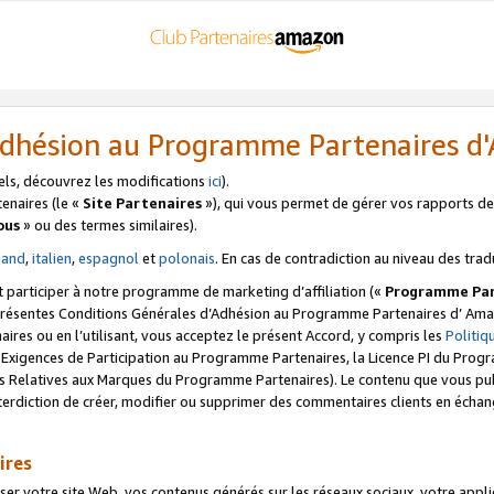
’Adhésion au Programme Partenaires 
els, découvrez les modifications
ici
).
enaires (le «
Site Partenaires
»), qui vous permet de gérer vos rapports de 
ous
» ou des termes similaires).
mand
,
italien
,
espagnol
et
polonais
. En cas de contradiction au niveau des trad
t participer à notre programme de marketing d’affiliation («
Programme Par
 présentes Conditions Générales d’Adhésion au Programme Partenaires d’ Ama
naires ou en l’utilisant, vous acceptez le présent Accord, y compris les
Politi
s Exigences de Participation au Programme Partenaires, la Licence PI du Pr
s Relatives aux Marques du Programme Partenaires). Le contenu que vous publ
erdiction de créer, modifier ou supprimer des commentaires clients en échan
ires
votre site Web, vos contenus générés sur les réseaux sociaux, votre applicati