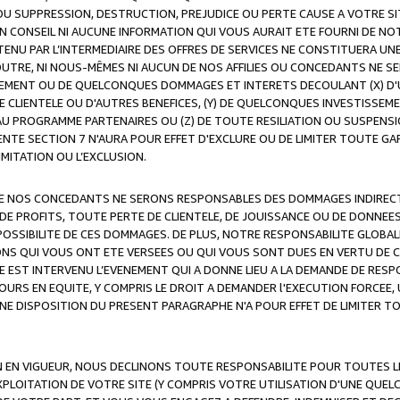
OU SUPPRESSION, DESTRUCTION, PREJUDICE OU PERTE CAUSE A VOTRE SI
 CONSEIL NI AUCUNE INFORMATION QUI VOUS AURAIT ETE FOURNI DE N
ENU PAR L’INTERMEDIAIRE DES OFFRES DE SERVICES NE CONSTITUERA U
OUTRE, NI NOUS-MÊMES NI AUCUN DE NOS AFFILIES OU CONCEDANTS NE
MENT OU DE QUELCONQUES DOMMAGES ET INTERETS DECOULANT (X) D'
DE CLIENTELE OU D'AUTRES BENEFICES, (Y) DE QUELCONQUES INVESTISS
 AU PROGRAMME PARTENAIRES OU (Z) DE TOUTE RESILIATION OU SUSPENS
ENTE SECTION 7 N'AURA POUR EFFET D'EXCLURE OU DE LIMITER TOUTE G
IMITATION OU L’EXCLUSION.
 DE NOS CONCEDANTS NE SERONS RESPONSABLES DES DOMMAGES INDIRECTS
DE PROFITS, TOUTE PERTE DE CLIENTELE, DE JOUISSANCE OU DE DONNEE
POSSIBILITE DE CES DOMMAGES. DE PLUS, NOTRE RESPONSABILITE GLOBA
ONS QUI VOUS ONT ETE VERSEES OU QUI VOUS SONT DUES EN VERTU DE
 EST INTERVENU L’EVENEMENT QUI A DONNE LIEU A LA DEMANDE DE RESP
OURS EN EQUITE, Y COMPRIS LE DROIT A DEMANDER l'EXECUTION FORCEE
UNE DISPOSITION DU PRESENT PARAGRAPHE N'A POUR EFFET DE LIMITER T
ON EN VIGUEUR, NOUS DECLINONS TOUTE RESPONSABILITE POUR TOUTES 
’EXPLOITATION DE VOTRE SITE (Y COMPRIS VOTRE UTILISATION D'UNE QUE