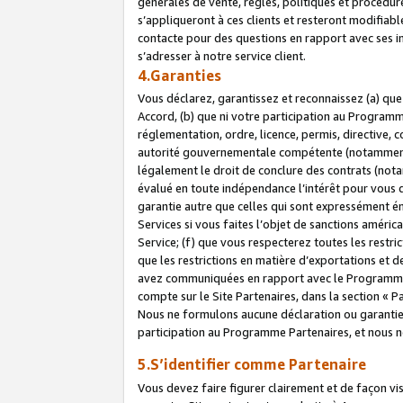
générales de vente, règles, politiques et procédure
s’appliqueront à ces clients et resteront modifiabl
contacte pour des questions en rapport avec ses in
s’adresser à notre service client.
4.Garanties
Vous déclarez, garantissez et reconnaissez (a) qu
Accord, (b) que ni votre participation au Programme
réglementation, ordre, licence, permis, directive,
autorité gouvernementale compétente (notamment le
légalement le droit de conclure des contrats (not
évalué en toute indépendance l’intérêt pour vous 
garantie autre que celles qui sont expressément én
Services si vous faites l’objet de sanctions amér
Service; (f) que vous respecterez toutes les restri
que les restrictions en matière d’exportations et d
avez communiquées en rapport avec le Programme P
compte sur le Site Partenaires, dans la section «
Nous ne formulons aucune déclaration ou garantie
participation au Programme Partenaires, et nous n
5.S’identifier comme Partenaire
Vous devez faire figurer clairement et de façon vi