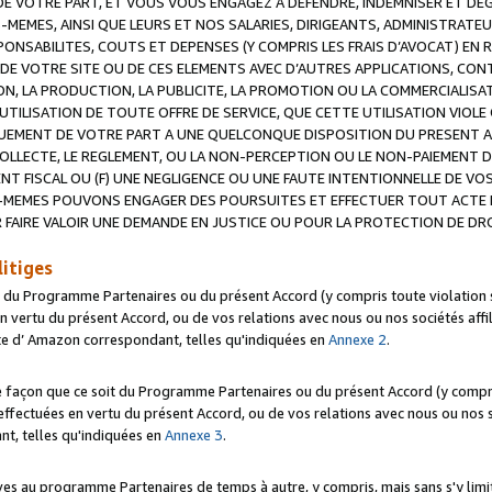
 VOTRE PART, ET VOUS VOUS ENGAGEZ A DEFENDRE, INDEMNISER ET DE
-MEMES, AINSI QUE LEURS ET NOS SALARIES, DIRIGEANTS, ADMINISTRAT
NSABILITES, COUTS ET DEPENSES (Y COMPRIS LES FRAIS D’AVOCAT) EN R
 DE VOTRE SITE OU DE CES ELEMENTS AVEC D’AUTRES APPLICATIONS, CONT
ON, LA PRODUCTION, LA PUBLICITE, LA PROMOTION OU LA COMMERCIALIS
UTILISATION DE TOUTE OFFRE DE SERVICE, QUE CETTE UTILISATION VIOL
NQUEMENT DE VOTRE PART A UNE QUELCONQUE DISPOSITION DU PRESENT 
COLLECTE, LE REGLEMENT, OU LA NON-PERCEPTION OU LE NON-PAIEMENT 
NT FISCAL OU (F) UNE NEGLIGENCE OU UNE FAUTE INTENTIONNELLE DE V
MEMES POUVONS ENGAGER DES POURSUITES ET EFFECTUER TOUT ACTE 
 FAIRE VALOIR UNE DEMANDE EN JUSTICE OU POUR LA PROTECTION DE DR
litiges
t du Programme Partenaires ou du présent Accord (y compris toute violation
 vertu du présent Accord, ou de vos relations avec nous ou nos sociétés affili
ite d’ Amazon correspondant, telles qu'indiquées en
Annexe 2
.
e façon que ce soit du Programme Partenaires ou du présent Accord (y compr
ffectuées en vertu du présent Accord, ou de vos relations avec nous ou nos soc
nt, telles qu'indiquées en
Annexe 3
.
 au programme Partenaires de temps à autre, y compris, mais sans s'y limite