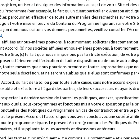
registrer, utiliser et divulguer des informations au sujet de votre Site et des
u Programme (par exemple, le fait qu’un client particulier d'Amazon ait cliqu
ôler, parcourir et effectuer de toute autre manière des recherches sur votre Si
tre logo et votre mise en œuvre du Contenu du Programme figurant sur votre Si
 façon dont nous traitons vos données personnelles, veuillez consulter l’Acc
 4
,
 affiliées et nous-mêmes pouvons, à tout moment, solliciter (directement ou 
nt Accord, (b) nos sociétés affiliées et nous-mêmes pouvons, à tout moment, 
votre Site, (c) le fait que nous n’imposions pas la stricte exécution, de votre
poser ultérieurement l’exécution de ladite disposition ou de toute autre disp
ce, toutes mesures que nous pourrions prendre et toutes approbations que n
otre seule discrétion, et ne seront valables que si elles sont confirmées par 
Accord, du fait de la loi ou pour toute autre cause, sans notre accord exprès 
posable et exécutoire à l’égard des parties, de leurs successeurs et ayants dro
especter, la dernière version de toutes les politiques, annexes, spécification
ant aux outils, sous-programmes et fonctions mis à votre disposition par le 
 ponctuelles des Politiques du Programme. En cas de contradiction entre le p
ntre le présent Accord et l’accord que vous avez conclu avec une société aff
 pour le programme séparé. Le présent Accord (y compris les Politiques du Pr
ires, et il supplante tous les accords et discussions antérieurs.
cord, les termes « inclut/incluent », « y compris », « notamment » et « par e