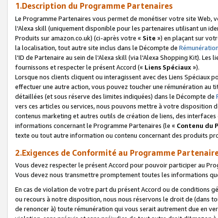
1.Description du Programme Partenaires
Le Programme Partenaires vous permet de monétiser votre site Web, vos 
l'Alexa skill (uniquement disponible pour les partenaires utilisant un 
Produits sur amazon.co.uk) (ci-après votre «
Site
») en plaçant sur votr
la localisation, tout autre site inclus dans le Décompte de
Rémunération
l'ID de Partenaire au sein de l'Alexa skill (via l'Alexa Shopping Kit). Le
fournissons et respecter le présent Accord («
Liens Spéciaux
»).
Lorsque nos clients cliquent ou interagissent avec des Liens Spéciaux p
effectuer une autre action, vous pouvez toucher une rémunération au ti
détaillées (et sous réserve des limites indiquées) dans le Décompte de
vers ces articles ou services, nous pouvons mettre à votre disposition d
contenus marketing et autres outils de création de liens, des interfaces
informations concernant le Programme Partenaires (le «
Contenu du 
texte ou tout autre information ou contenu concernant des produits prop
2.Exigences de Conformité au Programme Partenair
Vous devez respecter le présent Accord pour pouvoir participer au Pr
Vous devez nous transmettre promptement toutes les informations que
En cas de violation de votre part du présent Accord ou de conditions g
ou recours à notre disposition, nous nous réservons le droit de (dans 
de renoncer à) toute rémunération qui vous serait autrement due en ver