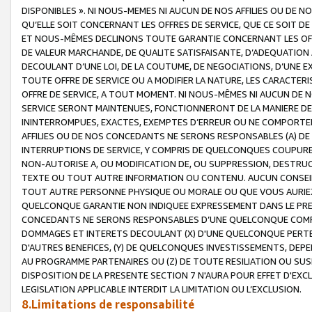
DISPONIBLES ». NI NOUS-MEMES NI AUCUN DE NOS AFFILIES OU D
QU’ELLE SOIT CONCERNANT LES OFFRES DE SERVICE, QUE CE SOIT DE
ET NOUS-MÊMES DECLINONS TOUTE GARANTIE CONCERNANT LES OFFRE
DE VALEUR MARCHANDE, DE QUALITE SATISFAISANTE, D’ADEQUATION
DECOULANT D’UNE LOI, DE LA COUTUME, DE NEGOCIATIONS, D’UNE
TOUTE OFFRE DE SERVICE OU A MODIFIER LA NATURE, LES CARACTERI
OFFRE DE SERVICE, A TOUT MOMENT. NI NOUS-MÊMES NI AUCUN DE 
SERVICE SERONT MAINTENUES, FONCTIONNERONT DE LA MANIERE DECR
ININTERROMPUES, EXACTES, EXEMPTES D’ERREUR OU NE COMPORT
AFFILIES OU DE NOS CONCEDANTS NE SERONS RESPONSABLES (A) DE
INTERRUPTIONS DE SERVICE, Y COMPRIS DE QUELCONQUES COUPURE
NON-AUTORISE A, OU MODIFICATION DE, OU SUPPRESSION, DESTRUC
TEXTE OU TOUT AUTRE INFORMATION OU CONTENU. AUCUN CONSEIL 
TOUT AUTRE PERSONNE PHYSIQUE OU MORALE OU QUE VOUS AURIEZ 
QUELCONQUE GARANTIE NON INDIQUEE EXPRESSEMENT DANS LE PRES
CONCEDANTS NE SERONS RESPONSABLES D’UNE QUELCONQUE COM
DOMMAGES ET INTERETS DECOULANT (X) D'UNE QUELCONQUE PERTE D
D'AUTRES BENEFICES, (Y) DE QUELCONQUES INVESTISSEMENTS, DEP
AU PROGRAMME PARTENAIRES OU (Z) DE TOUTE RESILIATION OU SU
DISPOSITION DE LA PRESENTE SECTION 7 N'AURA POUR EFFET D'EXC
LEGISLATION APPLICABLE INTERDIT LA LIMITATION OU L’EXCLUSION.
8.Limitations de responsabilité