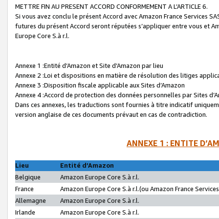
METTRE FIN AU PRESENT ACCORD CONFORMEMENT A L’ARTICLE 6.
Si vous avez conclu le présent Accord avec Amazon France Services SAS 
futures du présent Accord seront réputées s’appliquer entre vous et 
Europe Core S.à r.l.
Annexe 1 :Entité d’Amazon et Site d’Amazon par lieu
Annexe 2 :Loi et dispositions en matière de résolution des litiges appli
Annexe 3 :Disposition fiscale applicable aux Sites d’Amazon
Annexe 4 :Accord de protection des données personnelles par Sites d
Dans ces annexes, les traductions sont fournies à titre indicatif uniquem
version anglaise de ces documents prévaut en cas de contradiction.
ANNEXE 1 : ENTITE D’A
Lieu
Entité d’Amazon
Belgique
Amazon Europe Core S.à r.l.
France
Amazon Europe Core S.à r.l.(ou Amazon France Services 
Allemagne
Amazon Europe Core S.à r.l.
Irlande
Amazon Europe Core S.à r.l.