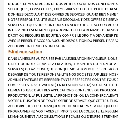
NI NOUS-MÊMES NI AUCUN DE NOS AFFILIES OU DE NOS CONCEDANT
SPECIFIQUES, CONSECUTIFS, EXEMPLAIRES OU TOUTE PERTE DE REVE
DONNEES DECOULANT DES OFFRES DE SERVICES, QUAND BIEN MEME N
NOTRE RESPONSABILITE GLOBALE DECOULANT DES OFFRES DE SERVI
VERSEES OU QUI VOUS SONT DUES EN VERTU DE CET ACCORD AU CO
INTERVENU L’EVENEMENT QUI A DONNE LIEU A LA DEMANDE DE RESP
DROIT OU RECOURS EN EQUITE, Y COMPRIS LE DROIT A DEMANDER l'
AVEC LE PRESENT ACCORD. AUCUNE DISPOSITION DU PRESENT PARAG
APPLICABLE INTERDIT LA LIMITATION.
9.Indemnisation
DANS LA MESURE AUTORISEE PAR LA LEGISLATION EN VIGUEUR, NO
DIRECT OU INDIRECT AVEC LA CREATION, LE MAINTIEN OU L’EXPLOIT
SERVICES) OU AVEC UNE QUELCONQUE VIOLATION DU PRESENT ACCO
DEGAGER DE TOUTE RESPONSABILITE NOS SOCIETES AFFILIEES, NOS 
ADMINISTRATEURS ET REPRESENTANTS RESPECTIFS CONTRE TOUS D
COMPRIS LES FRAIS D’AVOCAT) EN RELATION AVEC (A) VOTRE SITE O
ELEMENTS AVEC D’AUTRES APPLICATIONS, CONTENUS OU PROCESSUS, (
PRODUCTION, LA PUBLICITE, LA PROMOTION OU LA COMMERCIALISAT
VOTRE UTILISATION DE TOUTE OFFRE DE SERVICE, QUE CETTE UTILI
APPLICABLE, (D) TOUT MANQUEMENT DE VOTRE PART A UNE QUELCO
PROGRAMME), (E) VOS TAXES ET IMPOTS OU LA COLLECTE, LE REGLE
LE MANQUEMENT AUX OBLIGATIONS FISCALES OU D’ENREGISTREMENT 