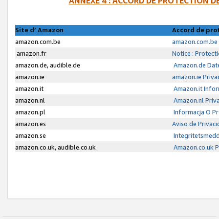
ANNEXE 4 : ACCORD DE PROTECTION 
Site d’ Amazon
Accord de pro
amazon.com.be
amazon.com.be 
amazon.fr
Notice : Protect
amazon.de, audible.de
Amazon.de Date
amazon.ie
amazon.ie Priva
amazon.it
Amazon.it Infor
amazon.nl
Amazon.nl Priva
amazon.pl
Informacja O P
amazon.es
Aviso de Privac
amazon.se
Integritetsmed
amazon.co.uk, audible.co.uk
Amazon.co.uk Pr