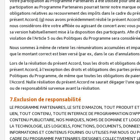
votre participation au Programme Partenaires a été utilisée pour une ac
participation au Programme Partenaires pourrait ternir notre marque ou
obligations relatives au recouvrement des impôts dans le cadre du prése
présent Accord; (g) nous avons précédemment résilié le présent Accord
nous considérons être votre affiliée ou agissant de concert avec vous 
sa version habituellement mise à la disposition des participants. Afin d’é
violation de l’Article 5 ou des Politiques du Programme sera considéré
Nous sommes à même de retenir les rémunérations accumulées et impayée
que le montant correct est bien versé (par ex., dans le cas d’annulations
Lors de la résiliation du présent Accord, tous les droits et obligations 
présent Accord, à l’exception des droits et obligations des parties prévus
Politiques du Programme, de même que toutes les obligations de paiement
l’Accord. Nulle résiliation du présent Accord ne saurait dégager l'une 
ou de responsabilité survenue avant la résiliation.
7.Exclusion de responsabilité
LE PROGRAMME PARTENAIRES, LE SITE D’AMAZON, TOUT PRODUIT ET 
LIEN, TOUT CONTENU, TOUTE INTERFACE DE PROGRAMMATION D'APP
CONTENU PUBLICITAIRE, NOS MARQUES, NOMS DE DOMAINE ET LOGOS
LA TECHNOLOGIE, LES LOGICIELS, FONCTIONS, DOCUMENTS, DONNEES
INFORMATIONS ET CONTENUS FOURNIS OU UTILISES PAR NOUS OU P
CADRE DU PROGRAMME PARTENAIRES (DESIGNES COLLECTIVEMENT LE