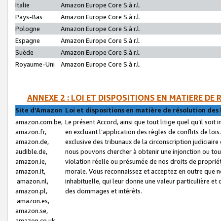
Italie
Amazon Europe Core S.à r.l.
Pays-Bas
Amazon Europe Core S.à r.l.
Pologne
Amazon Europe Core S.à r.l.
Espagne
Amazon Europe Core S.à r.l.
Suède
Amazon Europe Core S.à r.l.
Royaume-Uni
Amazon Europe Core S.à r.l.
ANNEXE 2 : LOI ET DISPOSITIONS EN MATIERE DE
Site d’Amazon
Loi et dispositions en matière de résolution des 
amazon.com.be,
Le présent Accord, ainsi que tout litige quel qu’il soi
amazon.fr,
en excluant l’application des règles de conflits de l
amazon.de,
exclusive des tribunaux de la circonscription judiciai
audible.de,
nous pouvons chercher à obtenir une injonction ou tou
amazon.ie,
violation réelle ou présumée de nos droits de proprié
amazon.it,
morale. Vous reconnaissez et acceptez en outre que n
amazon.nl,
inhabituelle, qui leur donne une valeur particulière 
amazon.pl,
des dommages et intérêts.
amazon.es,
amazon.se,
amazon.co.uk,