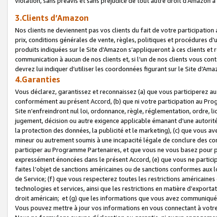
violation, sans préavis et sans préjudice de tout autre droit d’Amazo
3.Clients d’Amazon
Nos clients ne deviennent pas vos clients du fait de votre participati
prix, conditions générales de vente, règles, politiques et procédures d’u
produits indiquées sur le Site d’Amazon s’appliqueront à ces clients et
communication à aucun de nos clients et, si l’un de nos clients vous co
devrez lui indiquer d’utiliser les coordonnées figurant sur le Site d’Ama
4.Garanties
Vous déclarez, garantissez et reconnaissez (a) que vous participerez a
conformément au présent Accord, (b) que ni votre participation au Prog
Site n’enfreindront nul loi, ordonnance, règle, réglementation, ordre, li
jugement, décision ou autre exigence applicable émanant d’une autori
la protection des données, la publicité et le marketing), (c) que vous 
mineur ou autrement soumis à une incapacité légale de conclure des con
participer au Programme Partenaires, et que vous ne vous basez pour pr
expressément énoncées dans le présent Accord, (e) que vous ne particip
faites l’objet de sanctions américaines ou de sanctions conformes aux 
de Service; (f) que vous respecterez toutes les restrictions américaines
technologies et services, ainsi que les restrictions en matière d’exporta
droit américain; et (g) que les informations que vous avez communiqué
Vous pouvez mettre à jour vos informations en vous connectant à votre