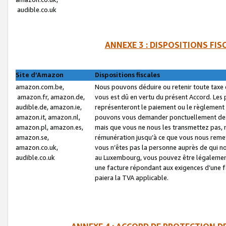
audible.co.uk
ANNEXE 3 : DISPOSITIONS FI
Site d’Amazon
Dispositions fiscales
amazon.com.be,
Nous pouvons déduire ou retenir toute taxe 
amazon.fr, amazon.de,
vous est dû en vertu du présent Accord. Les 
audible.de, amazon.ie,
représenteront le paiement ou le règlement 
amazon.it, amazon.nl,
pouvons vous demander ponctuellement des r
amazon.pl, amazon.es,
mais que vous ne nous les transmettez pas, n
amazon.se,
rémunération jusqu’à ce que vous nous reme
amazon.co.uk,
vous n’êtes pas la personne auprès de qui no
audible.co.uk
au Luxembourg, vous pouvez être légalement 
une facture répondant aux exigences d’une 
paiera la TVA applicable.