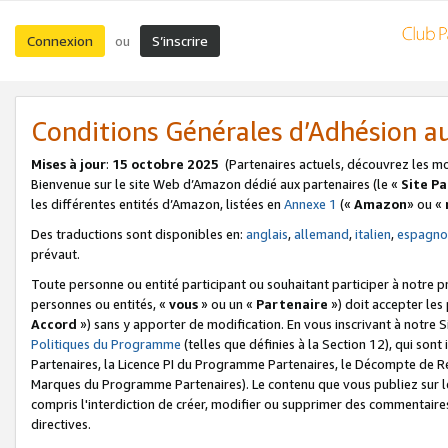
Connexion
S’inscrire
ou
Conditions Générales d’Adhésion 
Mises à jour
:
15 octobre 2025
(Partenaires actuels, découvrez les m
Bienvenue sur le site Web d’Amazon dédié aux partenaires (le «
Site P
les différentes entités d’Amazon, listées en
Annexe 1
(«
Amazon
» ou «
Des traductions sont disponibles en:
anglais
,
allemand
,
italien
,
espagno
prévaut.
Toute personne ou entité participant ou souhaitant participer à notre 
personnes ou entités, «
vous
» ou un «
Partenaire
») doit accepter le
Accord
») sans y apporter de modification. En vous inscrivant à notre Si
Politiques du Programme
(telles que définies à la Section 12), qui so
Partenaires, la Licence PI du Programme Partenaires, le Décompte de 
Marques du Programme Partenaires). Le contenu que vous publiez sur l
compris l'interdiction de créer, modifier ou supprimer des commentaires
directives.