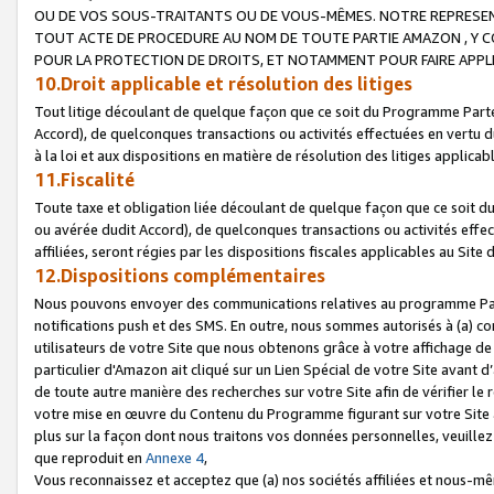
OU DE VOS SOUS-TRAITANTS OU DE VOUS-MÊMES. NOTRE REPRES
TOUT ACTE DE PROCEDURE AU NOM DE TOUTE PARTIE AMAZON , Y CO
POUR LA PROTECTION DE DROITS, ET NOTAMMENT POUR FAIRE APPL
10.Droit applicable et résolution des litiges
Tout litige découlant de quelque façon que ce soit du Programme Parte
Accord), de quelconques transactions ou activités effectuées en vertu d
à la loi et aux dispositions en matière de résolution des litiges applic
11.Fiscalité
Toute taxe et obligation liée découlant de quelque façon que ce soit 
ou avérée dudit Accord), de quelconques transactions ou activités effe
affiliées, seront régies par les dispositions fiscales applicables au Si
12.Dispositions complémentaires
Nous pouvons envoyer des communications relatives au programme Parten
notifications push et des SMS. En outre, nous sommes autorisés à (a) cont
utilisateurs de votre Site que nous obtenons grâce à votre affichage de
particulier d'Amazon ait cliqué sur un Lien Spécial de votre Site avant d
de toute autre manière des recherches sur votre Site afin de vérifier le re
votre mise en œuvre du Contenu du Programme figurant sur votre Site à
plus sur la façon dont nous traitons vos données personnelles, veuille
que reproduit en
Annexe 4
,
Vous reconnaissez et acceptez que (a) nos sociétés affiliées et nous-m