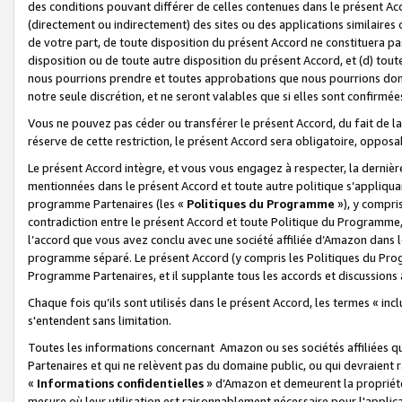
des conditions pouvant différer de celles contenues dans le présent Ac
(directement ou indirectement) des sites ou des applications similaires o
de votre part, de toute disposition du présent Accord ne constituera pa
disposition ou de toute autre disposition du présent Accord, et (d) tou
nous pourrions prendre et toutes approbations que nous pourrions donn
notre seule discrétion, et ne seront valables que si elles sont confirmée
Vous ne pouvez pas céder ou transférer le présent Accord, du fait de la 
réserve de cette restriction, le présent Accord sera obligatoire, opposab
Le présent Accord intègre, et vous vous engagez à respecter, la dernière 
mentionnées dans le présent Accord et toute autre politique s’appliqua
programme Partenaires (les «
Politiques du Programme
»), y compri
contradiction entre le présent Accord et toute Politique du Programme, 
l’accord que vous avez conclu avec une société affiliée d’Amazon dans 
programme séparé. Le présent Accord (y compris les Politiques du Progr
Programme Partenaires, et il supplante tous les accords et discussions 
Chaque fois qu’ils sont utilisés dans le présent Accord, les termes « in
s'entendent sans limitation.
Toutes les informations concernant Amazon ou ses sociétés affiliées 
Partenaires et qui ne relèvent pas du domaine public, ou qui devraient
«
Informations confidentielles
» d’Amazon et demeurent la propriété 
mesure où leur utilisation est raisonnablement nécessaire pour l'appli