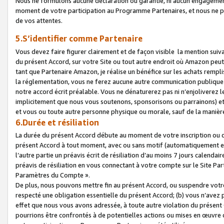
Nous ne formulons aucune déclaration ou garantie, ni aucun engagemen
moment de votre participation au Programme Partenaires, et nous ne p
de vos attentes.
5.S’identifier comme Partenaire
Vous devez faire figurer clairement et de façon visible la mention sui
du présent Accord, sur votre Site ou tout autre endroit où Amazon peut vo
tant que Partenaire Amazon, je réalise un bénéfice sur les achats remplis
la réglementation, vous ne ferez aucune autre communication publique
notre accord écrit préalable. Vous ne dénaturerez pas ni n’enjoliverez 
implicitement que nous vous soutenons, sponsorisons ou parrainons) et v
et vous ou toute autre personne physique ou morale, sauf de la manièr
6.Durée et résiliation
La durée du présent Accord débute au moment de votre inscription ou de
présent Accord à tout moment, avec ou sans motif (automatiquement et sa
l’autre partie un préavis écrit de résiliation d’au moins 7 jours calenda
préavis de résiliation en vous connectant à votre compte sur le Site Par
Paramètres du Compte ».
De plus, nous pouvons mettre fin au présent Accord, ou suspendre votre 
respecté une obligation essentielle du présent Accord; (b) vous n’avez p
effet que nous vous avons adressée, à toute autre violation du présen
pourrions être confrontés à de potentielles actions ou mises en œuvre 